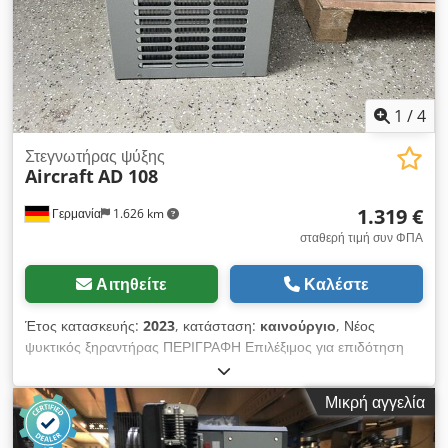
Αποτελεσματικός όγκος παροχής περίπου 380 λίτρα, Μέγιστη
πίεση: 10 bar, Κινητήρας: 4,0 kW, Ταχύτητα: 2.880 στροφές
ανά λεπτό, Επίπεδο ηχητικής πίεσης: 65 dB, Διαστάσεις
(ΜxΠxΥ): 1.200 x 900 x 1.250 mm, Βάρος: 201 kg - νέο
εκθεσιακό μηχάνημα -
1
/
4
Στεγνωτήρας ψύξης
Aircraft
AD 108
1.319 €
Γερμανία
1.626 km
σταθερή τιμή συν ΦΠΑ
Αιτηθείτε
Καλέστε
Έτος κατασκευής:
2023
, κατάσταση:
καινούργιο
, Νέος
ψυκτικός ξηραντήρας ΠΕΡΙΓΡΑΦΗ Επιλέξιμος για επιδότηση
BAFA (ισχύει από 06/2023) Φιλικό προς τον χρήστη σύστημα
χειρισμού Αποδοτικός σχεδιασμός για οικονομική και ασφαλή
Μικρή αγγελία
λειτουργία Ο ανεμιστήρας ψύξης ρυθμίζεται από 0 έως 100%
της ταχύτητάς του, εξαλείφοντας έτσι τον συνήθως