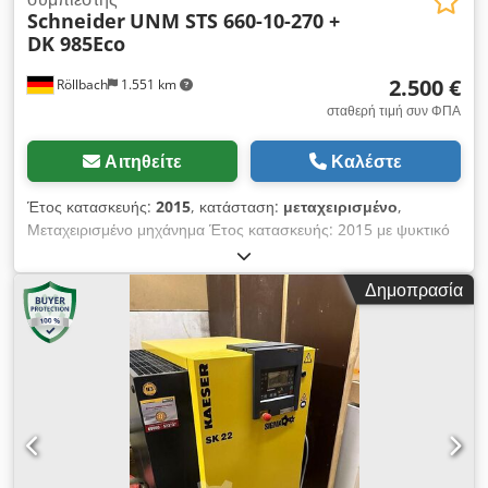
Schneider
UNM STS 660-10-270 +
DK 985Eco
2.500 €
Röllbach
1.551 km
σταθερή τιμή συν ΦΠΑ
Αιτηθείτε
Καλέστε
Έτος κατασκευής:
2015
, κατάσταση:
μεταχειρισμένο
,
Μεταχειρισμένο μηχάνημα Έτος κατασκευής: 2015 με ψυκτικό
ξηραντήρα Εξοπλισμός και τεχνικά χαρακτηριστικά: - Πίεση: 10
bar - Ισχύς αναρρόφησης: 660 l/min - Ταχύτητα: 1025
Δημοπρασία
στροφές/λεπτό - Όγκος δοχείου: 270 l Dodjzk Nqkspfx
Amneck - Θόρυβος: 78 dB(A) - Ονομαστική παροχή: 520
l/min - Έξοδος αέρα: 3/4"i - Ισχύς κινητήρα: 4 kW - Τιμή
ισχύος αναρρόφησης: 660 (l/min) - Τύπος μετάδοσης:
Τραπεζοειδής ιμάντας - Σχεδίαση δοχείου: κάθετο - Ισχύς (kW):
4,0 - Τάση (V): 400 V - Τρόπος εκκίνησης: Άμεση εκκίνηση
(DOL) - Τύπος συμπιεστή: 2 σταδίων - Διαστάσεις:
750x705x1800 mm - Βάρος: 170 kg Με ψυκτικό ξηραντήρα DK
985 Eco: - Παροχή σε όγκο σε σημείο δρόσου υπό πίεση +3