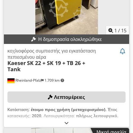
°C: 600 l/min - Κατανάλωση ρεύματος: 0,3 kW - Απώλεια
πίεσης: 0,25 bar - Τάση: 230 V - με αυτόματο διαχωριστή
συμπυκνωμάτων - Διαστάσεις: 325 x 263 x 745 mm - Βάρος:
25 kg Διαθεσιμότητα: άμεσα Τοποθεσία αποθήκευσης: 63934
Röllbach
1
/
15
Η δημοπρασία ολοκληρώθηκε
κοχλιοφόρος συμπιεστής για εγκατάσταση
πεπιεσμένου αέρα
Kaeser
SK 22 + SK 19 + TB 26 +
Tank
Rheinland-Pfalz
1.709 km
Λεπτομέρειες
Κατάσταση:
έτοιμο προς χρήση (μεταχειρισμένο)
, Έτος
κατασκευής:
2020
, Λειτουργικότητα:
πλήρως λειτουργικό
,
Δημοπρασία δύο βιδωτών συμπιεστών Kaeser, ενός ψυκτικού
ξηραντήρα Kaeser και ενός δεξαμενής πεπιεσμένου αέρα!
Μικρή αγγελία