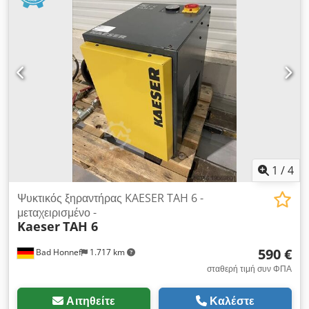
των πλεονεκτημάτων με μια ματιά -υψηλή σχέση κόστους
-αποτελεσματικότητας -εξαιρετική αναλογία τιμής -απόδοσης
-μη απαραίτητες απώλειες αεροσκαφών Gewerbheve excy -
comcraft overbhe. , Αυστρία - Ροή όγκου αέρα L/min: 1200
l/min - Ροή όγκου αέρα m³/h: 72 m³/h - Μέγιστη πίεση: 16
bar - Σύνδεση αέρα: 1/2 " - Περίληψη ισχύος: 0.2 kW
Διαστάσεις και βάρος: Dsdpfx Ameu T Hrvsnsck
1
/
4
Ψυκτικός ξηραντήρας KAESER TAH 6 -
μεταχειρισμένο -
Kaeser
TAH 6
590 €
Bad Honnef
1.717 km
σταθερή τιμή συν ΦΠΑ
Αιτηθείτε
Καλέστε