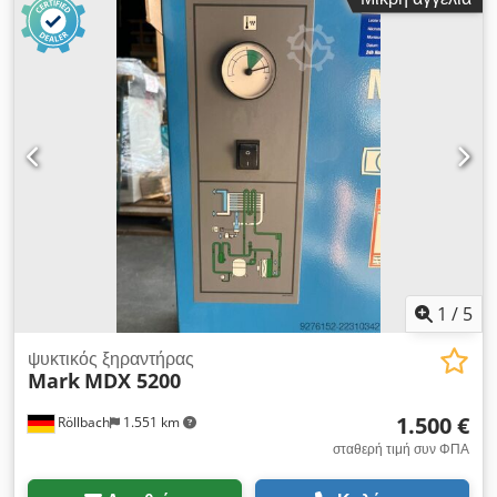
χαρακτηριστικά: - Συμπαγής συμπιεστής βιδών με ρυθμιζόμενη
ταχύτητα και καινοτόμο σύστημα ελέγχου LOGIN - Με δοχείο
και ψυκτικό ξηραντήρα - Μέγιστη πίεση: 10 bar -
Αποτελεσματική παροχή: 1.050 λίτρα/λεπτό Dcodpfx Amezk
Nrzonek - Ισχύς κινητήρα: 7,5 kW - Επίπεδο θορύβου: 62
dB(A) - Σύνδεση: 1/2 - Χωρητικότητα δοχείου: 270 λίτρα
(AD2000) - Ρυθμιζόμενη συχνότητα - Ηλεκτρονικός έλεγχος -
Ανταλλάκτης θερμότητας λαδιού - Εσωτερική και εξωτερική
επιφανειακή επίστρωση του δοχείου συμπιεσμένου αέρα με
γαλβανισμό - Μετάδοση κίνησης: Άμεση σύζευξη - Σύστημα:
Αστέρι-Τρίγωνο - Συμμόρφωση με το πρότυπο AD 2000: ναι
Διαστάσεις: 1.200 × 650 × 1.540 mm Βάρος: 295 kg
Διαθεσιμότητα: άμεση Τοποθεσία αποθήκευσης: Röllbach
1
/
5
ψυκτικός ξηραντήρας
Mark
MDX 5200
1.500 €
Röllbach
1.551 km
σταθερή τιμή συν ΦΠΑ