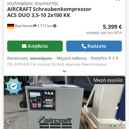
κοχλιοφόρος συμπιεστής
AIRCRAFT
Schraubenkompressor
ACS DUO 3,5-10 2x100 KK
5.399 €
Bad Honnef
1.717 km
σταθερή τιμή συν ΦΠΑ
Αιτηθείτε
Καλέστε
Κατάσταση:
καινούργιο
, - Μηχανή έκθεσης - Dodpfeu R S A
Djx Amneck Για συνεχή ζήτηση αέρα και διακοπτόμενη
λειτουργία Ηλεκτρονικός έλεγχος για αξιοπιστία και
αποτελεσματικότητα. Αυξημένη ευελιξία χάρη στις δύο
Μικρή αγγελία
δεξαμενές πεπιεσμένου αέρα Υψηλής ποιότητας και
επεκτάσιμος εξοπλισμός. Ομαλή και αθόρυβη λειτουργία.
Μπορεί επίσης να χρησιμοποιηθεί σε διαλείποντα διαλείπουσα
λειτουργία. Εξοπλισμός DUO KK με ξηραντήρα ψύξης και
λεπτό φίλτρο ως προ-φίλτρο πριν από τον ξηραντήρα ψύξης
Βελτιωτικό συμπυκνώματος για διαχωρισμό λαδιού-νερού
Αυτόματη αποστράγγιση συμπυκνωμάτων. ----- Τεχνικά
στοιχεία ----- Μέγεθος δεξαμενής: 2 x 100 λίτρα,