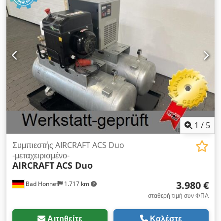
1
/
5
Συμπιεστής AIRCRAFT ACS Duo
-μεταχειρισμένο-
AIRCRAFT
ACS Duo
3.980 €
Bad Honnef
1.717 km
σταθερή τιμή συν ΦΠΑ
Αιτηθείτε
Καλέστε