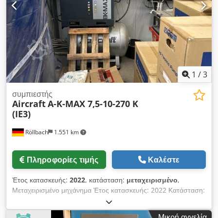
άμεσα διαθέσιμο Τοποθεσία: 63934 Röllbach
1
/
3
συμπιεστής
Aircraft
A-K-MAX 7,5-10-270 K
(IE3)
Röllbach
1.551 km
Πληροφορίες τιμής
Καλέστε
Έτος κατασκευής:
2022
, κατάσταση:
μεταχειρισμένο
,
Μεταχειρισμένο μηχάνημα Έτος κατασκευής: 2022 Κατάσταση:
σαν καινούργιο, με λίγες ώρες λειτουργίας, δεν έχει
χρησιμοποιηθεί στην παραγωγή. Εξοπλισμός και τεχνικά
Μικρή αγγελία