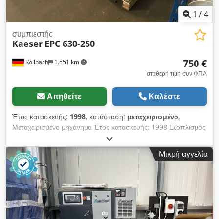
1
/
4
συμπιεστής
Kaeser
EPC 630-250
750 €
Röllbach
1.551 km
σταθερή τιμή συν ΦΠΑ
Αιτηθείτε
Καλέστε
Έτος κατασκευής:
1998
, κατάσταση:
μεταχειρισμένο
,
Μεταχειρισμένο μηχάνημα Έτος κατασκευής: 1998 Εξοπλισμός
και τεχνικά στοιχεία: - μέγ. λειτουργική υπερπίεση: 10 bar -
δοχείο πεπιεσμένου αέρα: 250 l Dedpfx Amjzk Nyfsneck -
Μικρή αγγελία
μέγιστη στάθμη ηχητικής πίεσης: 76 dB(A) - θεωρητική παροχή
εισαγωγής: 630 l/min - αποτελεσματική παροχή στα 6 bar:
440 l/min - αριθμός κυλίνδρων: 2 - στροφές: 1450 σ.α.λ -
ποσότητα λαδιού: 1,2 l - ποσότητα προσθήκης λαδιού: 0,22 l -
κινητήρας: 3 kW / 400 V - μέγιστη συχνότητα εκκίνησης: 20/
ώρα - χειρισμός: άμεση εκκίνηση Βάρος: 240 kg Διαθεσιμότητα: