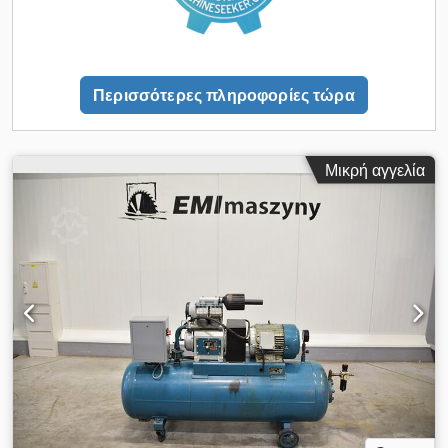
τιμής Χωρίς περιττές απώλειες πεπιεσμένου αέρα χάρη στον
ενσωματωμένο ηλεκτρονικό αποστραγγιστή συμπυκνωμάτων
Οι συνδεδεμένες εργαλειομηχανές και μηχανήματα
προστατεύονται με τον βέλτιστο τρόπο Φιλικό και απλό
Περισσότερες πληροφορίες τώρα
σύστημα χειρισμού ΤΕΧΝΙΚΑ ΣΤΟΙΧΕΙΑ Γενικές πληροφορίες:
Ροή αέρα l/min: 900 l/min Ροή αέρα m³/h: 54 m³/h Μέγιστη
πίεση: 16 bar Σύνδεση αέρα: ½" Κατανάλωση ισχύος: 0,18 kW
Διαστάσεις και βάρος: Μήκος (προϊόντος): περ. 325 mm
Μικρή αγγελία
Dcsdpfx Amsw I U H Tjnjk Πλάτος/Βάθος (προϊόντος): περ.
430 mm Ύψος (προϊόντος): περ. 445 mm Βάρος (καθαρό):
περ. 24 kg Διαθεσιμότητα: άμεσα διαθέσιμος Τοποθεσία
αποθήκης: Hochheim