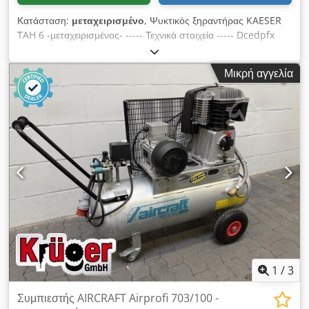
Κατάσταση:
μεταχειρισμένο
, Ψυκτικός ξηραντήρας KAESER
TAH 6 -μεταχειρισμένος- ----- Τεχνικά στοιχεία ----- Dcedpfx
Aowziflomnek Μέγιστη πίεση: 16 bar, Τροφοδοσία ρεύματος:
230 Volt
Μικρή αγγελία
1
/
3
Συμπιεστής AIRCRAFT Airprofi 703/100 -