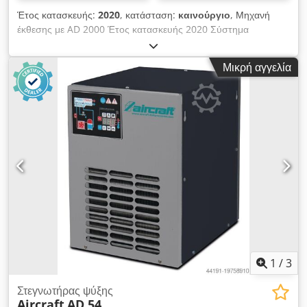
Έτος κατασκευής:
2020
, κατάσταση:
καινούργιο
, Μηχανή
έκθεσης με AD 2000 Έτος κατασκευής 2020 Σύστημα
συμπιεστή HOS Ικανότητα αναρρόφησης περίπου 650 l/min
Ικανότητα πλήρωσης περίπου 520 l/min Επεξήγηση
Μικρή αγγελία
Χωρητικότητα πλήρωσης σε πίεση λειτουργίας 6 bar Μέγιστη
πίεση 10 bar Χωρητικότητα δεξαμενής 270 λίτρα Αριθμός
φιαλών 2 Αριθμός βαθμίδων συμπίεσης 2 PU 1 Διαστάσεις και
βάρη Μήκος περίπου 720 mm Πλάτος/βάθος περίπου 720
mm Ύψος περίπου 1770 mm Βάρος περίπου 160 kg
Ηλεκτρικά στοιχεία Ισχύς εξόδου 4 kW Τάση τροφοδοσίας 400
V Συχνότητα δικτύου 50 Hz Εκπομπή θορύβου Επίπεδο
ηχητικής πίεσης Lp 80 dB(A) Djdpfxjxg Ux Ee Amnock
Επεξήγηση Στάθμη ηχητικής πίεσης Στάθμη ηχητικής πίεσης
σε απόσταση 1 m σύμφωνα με το DIN 45635 T 13
Διαθεσιμότητα: βραχυπρόθεσμα Τόπος αποθήκευσης:
Flörsheim
1
/
3
Στεγνωτήρας ψύξης
Aircraft
AD 54