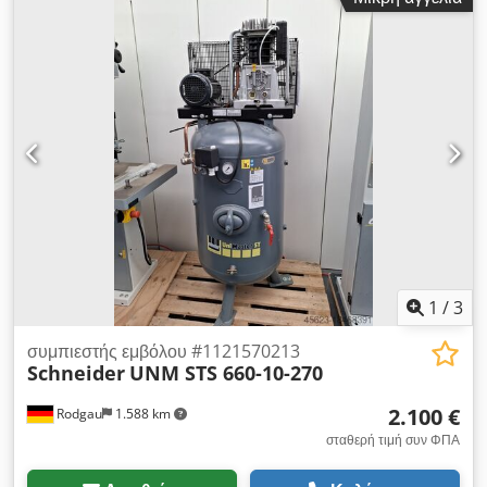
Βιδωτός συμπιεστής Kaeser SK 22 Έτος κατασκευής: 2020
Dcjdpfozktnysx Amnjk Βιδωτός συμπιεστής Kaeser SK 19
Έτος κατασκευής: 1995 Ψυκτικός ξηραντήρας Kaeser TB 26
Έτος κατασκευής: 2016 Δεξαμενή πεπιεσμένου αέρα
Χωρητικότητα: 500 λίτρα Έτος κατασκευής: 1986
1
/
3
συμπιεστής εμβόλου #1121570213
Schneider
UNM STS 660-10-270
2.100 €
Rodgau
1.588 km
σταθερή τιμή συν ΦΠΑ