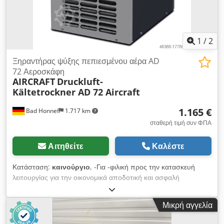
1
/
2
Ξηραντήρας ψύξης πεπιεσμένου αέρα AD
72 Αεροσκάφη
AIRCRAFT
Druckluft-
Kältetrockner AD 72 Aircraft
1.165 €
Bad Honnef
1.717 km
σταθερή τιμή συν ΦΠΑ
Αιτηθείτε
Καλέστε
Κατάσταση:
καινούργιο
, -Για -φιλική προς την κατασκευή
λειτουργίας για την οικονομικά αποδοτική και ασφαλή
λειτουργία -η ταχύτητα του ανεμιστήρα που ελέγχεται από 0
-100%, έτσι ο κανονικά χρησιμοποιούμενος διακόπτης πίεσης
Μικρή αγγελία
δεν απαιτείται πλέον και ο θερμοστάτης για τον έλεγχο του
ανεμιστήρα - -Με την ενσωματωμένη αυτόματη αποστράγγιση