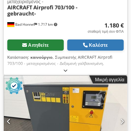
μεταχειρισμένος -
AIRCRAFT
Airprofi 703/100 -
gebraucht-
1.180 €
Bad Honnef
1.717 km
σταθερή τιμή συν ΦΠΑ
Αιτηθείτε
Καλέστε
Κατάσταση:
καινούργιο
, Συμπιεστής AIRCRAFT Airprofi
703/100 - μεταχειρισμένος - Δεξαμενή γαλβανισμένη,
περιλαμβάνει ρυθμιστή πίεσης, έτος κατασκευής 2018,
αχρησιμοποίητος, ΕΙΔΙΚΗ ΤΙΜΗ αντί προωθητικής τιμής
Μικρή αγγελία
1.699,-- ----- Τεχνικά στοιχεία ----- Χωρητικότητα δοχείου: 100
λίτρα, Dedpfxsx Sx E As Amnsck Μέγιστη παροχή όγκου: 650
λίτρα, Μέγιστη πίεση: 10 bar, Κινητήρας: 4 kW, Στροφές: 950
σ.α.λ., Στάθμη ηχητικής πίεσης: 93 dB - νέα εκθεσιακή μηχανή
-