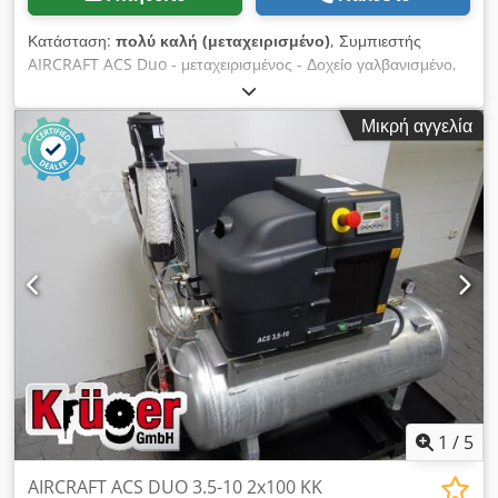
Κατάσταση:
πολύ καλή (μεταχειρισμένο)
, Συμπιεστής
AIRCRAFT ACS Duo - μεταχειρισμένος - Δοχείο γαλβανισμένο,
κοχλιοφόρος συμπιεστής, περιλαμβάνει ψυκτικό ξηραντήρα,
περιλαμβάνει επεξεργαστή συμπυκνωμάτων, αυτόματη
Μικρή αγγελία
αποστράγγιση συμπυκνωμάτων ----- Τεχνικά στοιχεία -----
Μέγεθος δοχείου: 2 x 100 λίτρα, Παραγωγικότητα πλήρωσης:
360 λίτρα, Μέγιστη πίεση: 10 bar, Κινητήρας: 3,5 kW, Στροφές:
2.880 στρ./λεπτό, Στάθμη θορύβου: 69 dB, Διαστάσεις
(ΜxΠxΥ): 1.200 x 900 x 1.250 mm, Βάρος: 201 kg
Πληροφορίες ποιότητας: - πλήρης βασικός καθαρισμός
Dcjdpfxewb Evte Amnjk - Έλεγχος ηλεκτρικών
εγκαταστάσεων - έτοιμο για άμεση χρήση
1
/
5
AIRCRAFT ACS DUO 3.5-10 2x100 KK