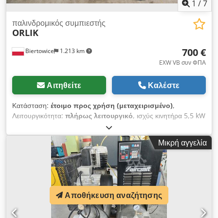
1
/
7
παλινδρομικός συμπιεστής
ORLIK
700 €
Biertowice
1.213 km
EXW VB συν ΦΠΑ
Αιτηθείτε
Καλέστε
Κατάσταση:
έτοιμο προς χρήση (μεταχειρισμένο)
,
Λειτουργικότητα:
πλήρως λειτουργικό
, ισχύς κινητήρα 5,5 kW
χωρητικότητα δοχείου 300 l απόδοση 35 m³/h μέγιστη πίεση 8
bar τροφοδοσία 380 V Dcjdpfx Amjy N N R Denek
Μικρή αγγελία
Αποθήκευση αναζήτησης