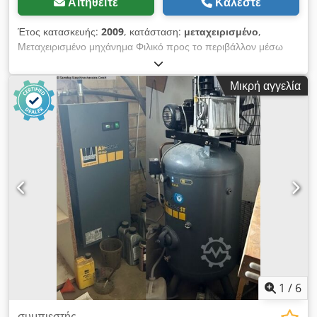
Αιτηθείτε
Καλέστε
Έτος κατασκευής:
2009
, κατάσταση:
μεταχειρισμένο
,
Μεταχειρισμένο μηχάνημα Φιλικό προς το περιβάλλον μέσω
της χρήσης R404A Εξοικονόμηση ενέργειας χάρη στον
περιστρεφόμενο συμπιεστή ψυκτικού υγρού (20–30% πιο
Μικρή αγγελία
αποδοτικός από τον συμβατικό εμβολοφόρο συμπιεστή)
Έξυπνη διαχείριση αποστράγγισης συμπυκνωμάτων Dcedezk
Nrhepfx Amnok Μέγ. πίεση λειτουργίας: 13 bar
Επεξεργασμένος όγκος πεπιεσμένου αέρα: 5.200 l/min, 7.312
m²/ώρα Ισχύς κινητήρα: 1,58 kW, 230 V Μέγ. θερμοκρασία
εισόδου: 55°C Διαστάσεις: 557 x 460 x 789 mm
Διαθεσιμότητα: άμεσα Τοποθεσία αποθήκης: Röllbach
1
/
6
συμπιεστής