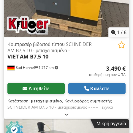
1
/
6
Κομπρεσέρ βιδωτού τύπου SCHNEIDER
AM B7,5 10 - μεταχειρισμένο -
VIET
AM B7,5 10
3.490 €
Bad Honnef
1.717 km
σταθερή τιμή συν ΦΠΑ
Αιτηθείτε
Καλέστε
Κατάσταση:
μεταχειρισμένο
, Κοχλιοφόρος συμπιεστής
SCHNEIDER AM B7,5 10 - μεταχειρισμένος - ----- Τεχνικά
στοιχεία ----- Μέγιστη πίεση: 10 bar, Κινητήρας: 7,5 kW,
Παροχή αέρα στα 10 bar: 1.000 l/min, Βάρος: 250 kg, Ώρες
Μικρή αγγελία
λειτουργίας: 6.922 h, Ώρες φορτίου: 2.083 h, Dcsdsy Dp
Swepfx Amnsk Έτος κατασκευής: 2017