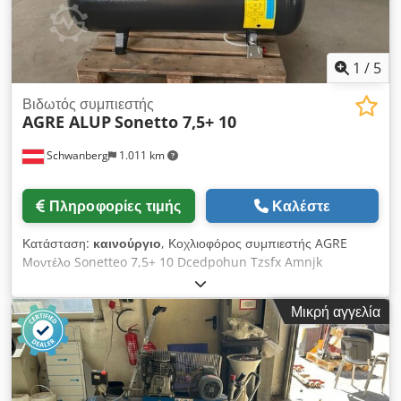
1
/
5
Βιδωτός συμπιεστής
AGRE ALUP
Sonetto 7,5+ 10
Schwanberg
1.011 km
Πληροφορίες τιμής
Καλέστε
Κατάσταση:
καινούργιο
, Κοχλιοφόρος συμπιεστής AGRE
Μοντέλο Sonetteo 7,5+ 10 Dcedpohun Tzsfx Amnjk
Συμπαγής μονάδα κοχλιοφόρου συμπιεστή με ξηραντήρα
ψύξης και δεξαμενή DL 270 lt. Με ιμάντα. Εξοικονόμηση
Μικρή αγγελία
χώρου. Ανέξοδο. Εύκολος χειρισμός χάρη στον έλεγχο
Infologic² Basic. Αποδοτικό στάδιο συμπιεστή. Ιδανική λύση
για βιομηχανικές και βιοτεχνικές επιχειρήσεις. Πειστική ποιότητα
πεπιεσμένου αέρα. Τοποθετημένος ξηραντήρας ψυκτικού
μέσου. Εξοπλισμός λεπτομερώς: Έννοια συμπίεσης: