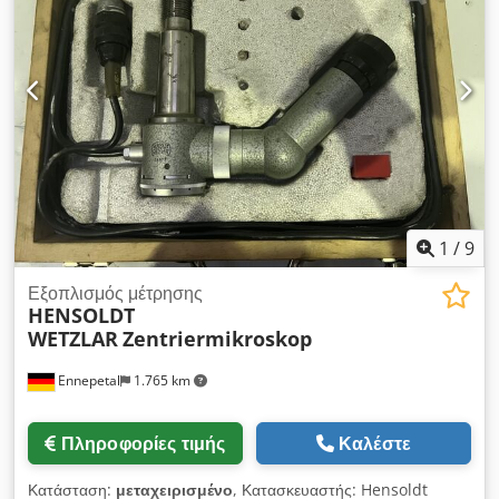
επιθεώρηση ακριβείας εξαρτημάτων και μετρήσεις
περιγραμμάτων, σπειρωμάτων και γεωμετρίας λεπτομερειών.
Dedpfx Alew R E Hijwsck
1
/
9
Εξοπλισμός μέτρησης
HENSOLDT
WETZLAR
Zentriermikroskop
Ennepetal
1.765 km
Πληροφορίες τιμής
Καλέστε
Κατάσταση:
μεταχειρισμένο
, Κατασκευαστής: Hensoldt