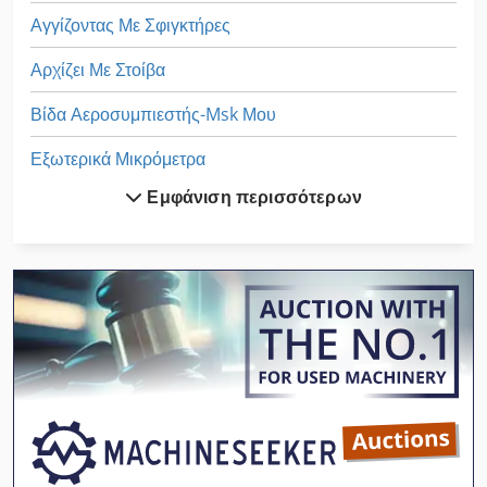
Αγγίζοντας Με Σφιγκτήρες
Αρχίζει Με Στοίβα
Βίδα Αεροσυμπιεστής-Msk Μου
Εξωτερικά Μικρόμετρα
Εμφάνιση περισσότερων
Εργαστήριο Μικροσκόπιο
Εσωτερικό Μικρόμετρο
Κατασκευών Και Κατεδαφίσεων
Κατσαβίδι Μικρό
Κοπή Με Λέιζερ
Μίνι Εκσκαφείς
Με Σιλικόνη