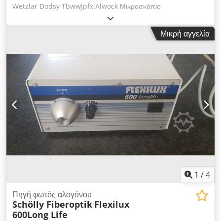
Wetzlar Dodsy Tbwwjpfx Alwock Μικροσκόπιο
κεντραρίσματος με σπείρωμα στερέωσης, π.χ. για μηχανές
Deckel
Μικρή αγγελία
1
/
4
Πηγή φωτός αλογόνου
Schölly Fiberoptik
Flexilux
600Long Life