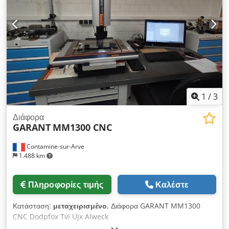
εργαστηριακή βάση • Υψηλής ποιότητας οπτικά στοιχεία
Κατάσταση: Μεταχειρισμένο. Οπτικά σε καλή κατάσταση,
εμφανίζονται κανονικά ίχνη χρήσης. Πωλείται ακριβώς όπως
φαίνεται στις φωτογραφίες.
1
/
3
Διάφορα
GARANT
MM1300 CNC
Contamine-sur-Arve
1.488 km
Πληροφορίες τιμής
Καλέστε
Κατάσταση:
μεταχειρισμένο
, Διάφορα GARANT MM1300
CNC Dodpfox Tvi Ujx Alweck