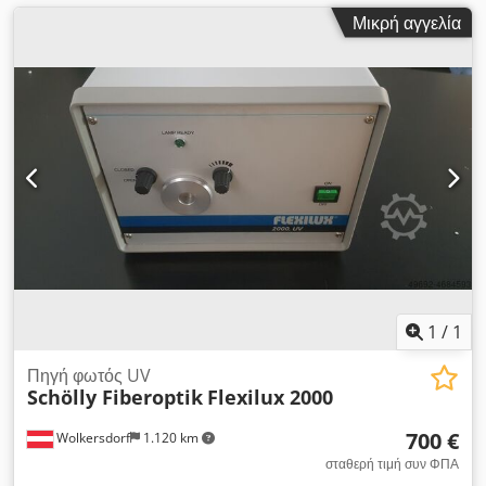
Μικρή αγγελία
1
/
1
Πηγή φωτός UV
Schölly Fiberoptik
Flexilux 2000
700 €
Wolkersdorf
1.120 km
σταθερή τιμή συν ΦΠΑ