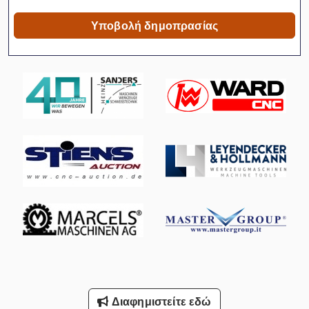
Μηχανή Περιστροφικών Μεταφοράς
Υποβολή δημοπρασίας
Μικρή Συσκευή
Μικρό Γραφείο
Μικρό Ζυθοποιείο
Μικρό Μονόκερος
Μικρό Μονόκερος 3
Μικρό Σχήμα
Πλύνετε Τα Μπλοκ
Ρολό Μικρό Μονοπάτι
Σέλινα Με Σάλτσα Πλάκα
Στοίβα Κιβώτια
Διαφημιστείτε εδώ