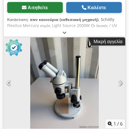
Αιτηθείτε
Καλέστε
Κατάσταση:
σαν καινούρια (εκθεσιακή μηχανή)
, Schölly
Flexilux Mercury ατμός Light Source 2000W Οι λευκές / UV
επιλέξιμες τιμές είναι EXW Dcjdpjfr T Hvefx Alwjk
Μικρή αγγελία
1
/
6