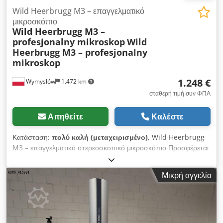
Wild Heerbrugg M3 – επαγγελματικό
μικροσκόπιο
Wild Heerbrugg M3 –
profesjonalny mikroskop
Wild
Heerbrugg M3 – profesjonalny
mikroskop
1.248 €
Wymysłów
1.472 km
σταθερή τιμή συν ΦΠΑ
Αιτηθείτε
Καλέστε
Κατάσταση:
πολύ καλή (μεταχειρισμένο)
, Wild Heerbrugg
M3 – επαγγελματικό στερεοσκοπικό μικροσκόπιο Προσφέρεται
υψηλής ποιότητας στερεοσκοπικό μικροσκόπιο του
φημισμένου ελβετικού οίκου Wild Heerbrugg. Η συσκευή
Μικρή αγγελία
χρησιμοποιείται σε εργαστήρια, ποιοτικό έλεγχο, ηλεκτρονική,
κοσμηματοποιία, ωρολογοποιία και εργασίες ακριβείας. Τεχνικά
χαρακτηριστικά: • Κατασκευαστής: Wild Heerbrugg • Μοντέλο:
M3 • Χώρα κατασκευής: Ελβετία Djdpfxozagapo Alwsck •
Διόπτρα κεφαλής (binocular) • Ρύθμιση εστίασης • Στιβαρή