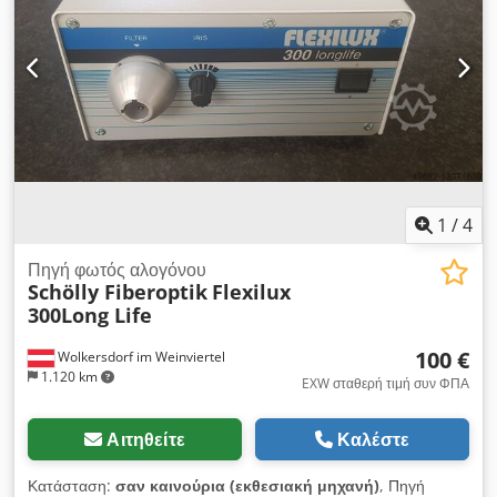
1
/
4
Πηγή φωτός αλογόνου
Schölly Fiberoptik
Flexilux
300Long Life
100 €
Wolkersdorf im Weinviertel
1.120 km
EXW σταθερή τιμή συν ΦΠΑ
Αιτηθείτε
Καλέστε
Κατάσταση:
σαν καινούρια (εκθεσιακή μηχανή)
, Πηγή