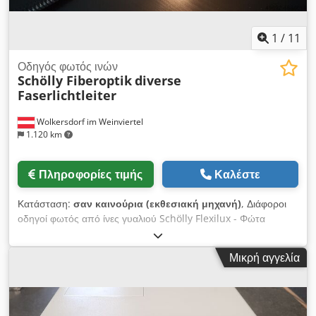
1
/
11
Οδηγός φωτός ινών
Schölly Fiberoptik
diverse
Faserlichtleiter
Wolkersdorf im Weinviertel
1.120 km
Πληροφορίες τιμής
Καλέστε
Κατάσταση:
σαν καινούρια (εκθεσιακή μηχανή)
, Διάφοροι
οδηγοί φωτός από ίνες γυαλιού Schölly Flexilux - Φώτα
δακτυλίου - Γκουσένκ - Μονός οδηγός φωτός Dcsdpfx Alsfr T
Ihjwek Από € 100,-- /τεμ (μονό LL) έως € 350,-- (δακτύλιος
Μικρή αγγελία
φωτός μεγάλος) Τιμές EXW, έκπτωση ποσότητας δυνατή