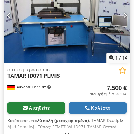
1
/
14
οπτικό μικροσκόπιο
TAMAR
ID071 PLMIS
7.500 €
Borken
1.833 km
σταθερή τιμή συν ΦΠΑ
Αιτηθείτε
Καλέστε
Κατάσταση:
πολύ καλή (μεταχειρισμένο)
, TAMAR Dcodpfx
Ajzd Sqmelwjk Τύπος: FEMET_WI_ID071_TAMAR Οπτικό
Μικροσκόπιο PLMIS Οπτικό μικροσκόπιο Το οπτικό