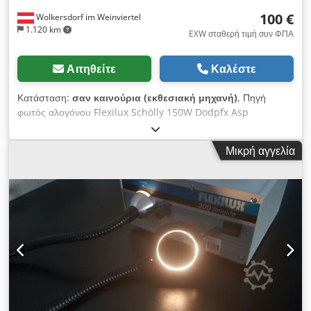
100 €
Wolkersdorf im Weinviertel
1.120 km
EXW σταθερή τιμή συν ΦΠΑ
Αιτηθείτε
Καλέστε
Κατάσταση:
σαν καινούρια (εκθεσιακή μηχανή)
, Πηγή
φωτός αλογόνου Flexilux Schölly 150W Dodpfx Asp
Ecfzslweck
Μικρή αγγελία