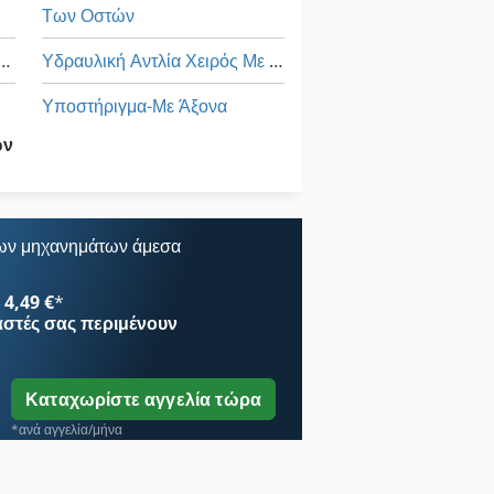
Των Οστών
ευών Και Κατεδαφίσεων
Υδραυλική Αντλία Χειρός Με Κύλινδρο
Υποστήριγμα-Με Άξονα
ων
Όλα Τα
Όχημα Δημοτικής Επιχείρησης
ων μηχανημάτων άμεσα
4,49 €
*
αστές
σας περιμένουν
Καταχωρίστε αγγελία τώρα
*ανά αγγελία/μήνα