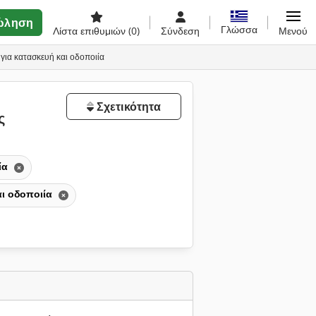
ώληση
Γλώσσα
Λίστα επιθυμιών
(0)
Σύνδεση
Μενού
για κατασκευή και οδοποιία
Σχετικότητα
ς
ία
αι οδοποιία