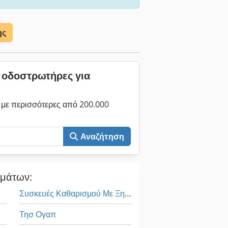
ης
α οδοστρωτήρες για
με περισσότερες από 200.000
Αναζήτηση
ημάτων:
Συσκευές Καθαρισμού Με Ξηρό Ατμό
Τησ Ογαπ