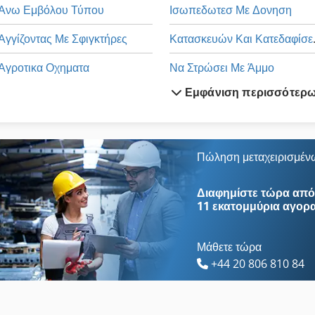
Άνω Εμβόλου Τύπου
Ισωπεδωτεσ Με Δονηση
Αγγίζοντας Με Σφιγκτήρες
Κατασκ
Αγροτικα Οχηματα
Να Στρώσει Με Άμμο
Εμφάνιση περισσότερ
Ανταλλακτικά Μεταφορέα
Οδηγηση
Αρχίζει Με Στοίβα
Οχήματα
Διάδρομο Μεταφοράς Οχημάτων
Οχήματα Διάσωσης
Πώληση μεταχειρισμέν
Είδα Άξονα Διαμέτρου 30 Mm
Οχήματα Εργασίας
Διαφημίστε τώρα από 
11 εκατομμύρια αγορ
Μάθετε τώρα
+44 20 806 810 84