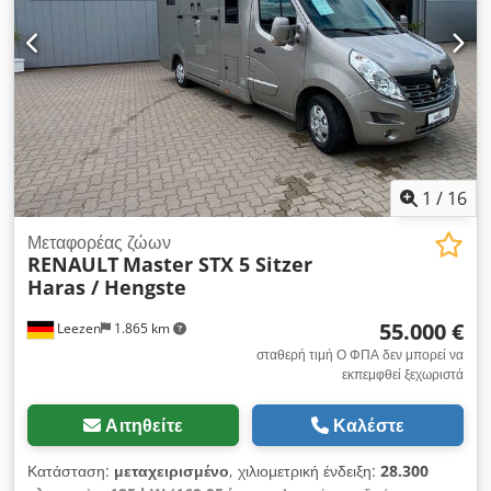
λαθών και ενδιάμεσων πωλήσεων. Περισσότερες φωτογραφίες
διατίθενται κατόπιν αιτήματος. * ΔΥΝΑΤΟΤΗΤΑ ΠΩΛΗΣΗΣ ΓΙΑ
ΕΞΑΓΩΓΗ ΣΕ ΤΙΜΗ ΧΩΡΙΣ ΦΠΑ Dkedpfx Aezqim Sja Dor
Τοποθεσία και δυνατότητα επίσκεψης στα οχήματά μας: STX
HORSETRUCKS GERMANY Hamburgerstrasse 65 23816
Leezen Πωλήσεις και υπηρεσίες για όλες τις μάρκες στον
τομέα των μεταφορέων αλόγων και των ρυμουλκούμενων.
Παρακαλούμε, επικοινωνήστε για να κανονίσετε ραντεβού εκ
των προτέρων. Υπεύθυνοι: Richard Theurer, Andreas
1
/
16
Theurer
Μεταφορέας ζώων
RENAULT
Master STX 5 Sitzer
Haras / Hengste
55.000 €
Leezen
1.865 km
σταθερή τιμή Ο ΦΠΑ δεν μπορεί να
εκπεμφθεί ξεχωριστά
Αιτηθείτε
Καλέστε
Κατάσταση:
μεταχειρισμένο
, χιλιομετρική ένδειξη:
28.300