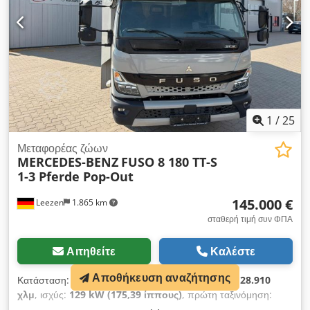
POSSIBLE * Top leasing offers Location and viewing of our
vehicles: STX HORSETRUCKS GERMANY Hamburgerstrasse
65 23816 Leezen Sales and service for all brands in the
field of horse transporters and trailers. Please arrange an
appointment in advance Contact: Richard Theurer,
Andreas Theurer, Axel Fröhle
1
/
25
Μεταφορέας ζώων
MERCEDES-BENZ
FUSO 8 180 TT-S
1-3 Pferde Pop-Out
145.000 €
Leezen
1.865 km
σταθερή τιμή συν ΦΠΑ
Αιτηθείτε
Καλέστε
Αποθήκευση αναζήτησης
Κατάσταση:
μεταχειρισμένο
, χιλιομετρική ένδειξη:
28.910
χλμ
, ισχύς:
129 kW (175,39 ίππους)
, πρώτη ταξινόμηση:
07/2023
, τύπος καυσίμου:
ντίζελ
, συνολικό βάρος:
7.490 κιλ
,