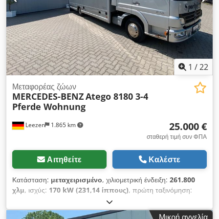
1
/
22
Μεταφορέας ζώων
MERCEDES-BENZ
Atego 8180 3-4
Pferde Wohnung
25.000 €
Leezen
1.865 km
σταθερή τιμή συν ΦΠΑ
Αιτηθείτε
Καλέστε
Κατάσταση:
μεταχειρισμένο
, χιλιομετρική ένδειξη:
261.800
χλμ
, ισχύς:
170 kW (231,14 ίππους)
, πρώτη ταξινόμηση:
06/2006
, τύπος καυσίμου:
ντίζελ
, συνολικό βάρος:
7.490 κιλ
,
διάταξη αξόνων:
2 άξονες
, φρένα:
επιβραδυντής
, χρώμα:
Μικρή αγγελία