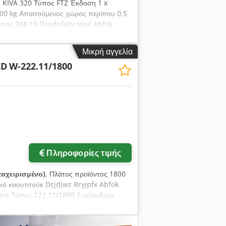
ς KIVA 320 Τύπος FTZ Έκδοση 1 x
200 kg Απαιτούμενος χώρος περίπου 0,5
τύπος 268.10 Dcodpfxjtv Imyj Abfsk
Μικρή αγγελία
LD
W-222.11/1800
Πληροφορίες τιμής
αχειρισμένο)
, Πλάτος προϊόντος 1800
ό καουτσούκ Dcjdjwz Rryjpfx Abfok
ore Τύπος 222.11/1800 S-κύλινδρος