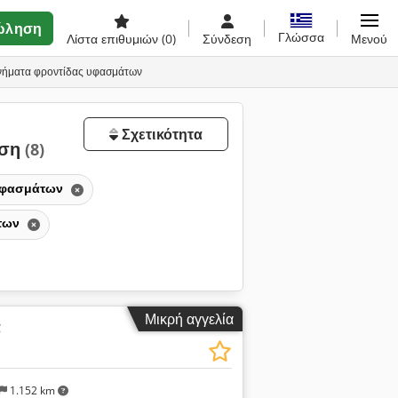
ώληση
Γλώσσα
Λίστα επιθυμιών
(0)
Σύνδεση
Μενού
ανήματα φροντίδας υφασμάτων
Σχετικότητα
ηση
(8)
υφασμάτων
άτων
Μικρή αγγελία
α
1.152 km