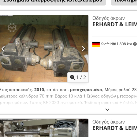
Οδηγός άκρων
ERHARDT & LEI
Krefeld
1.808 km
1
/
2
Έτος κατασκευής:
2010
, κατάσταση:
μεταχειρισμένο
, Μήκος ρολού 2
Διάμετρος κυλίνδρου 70 mm Βάρος 10 κιλά 1 ζεύγος οδηγών μεταφορικο
εμπορευμάτων, Τύπος KF 2020 πνευματικό. Έκδοση αριστερά + δεξιά, Η 
Οδηγός άκρων
ERHARDT & LEI