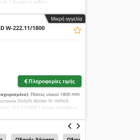
 σε 1 ζευγάρι το καθένα
Μικρή αγγελία
LD
W-222.11/1800
Πληροφορίες τιμής
αχειρισμένο)
, Πλάτος υλικού 1800 mm
ουτσούκ Dsdpfx Abowz Rr Hefeck
ύπος: 222.11/1800 1 ζεύγος κυλίνδρων
ακαινισμένοι και με νέα επικάλυψη το
α
Οδηγός Χάρακα
Οδηγός Φράχτη