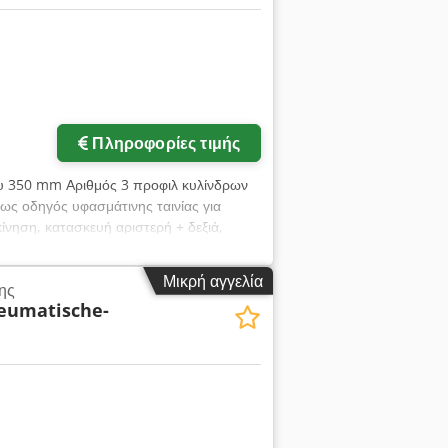
Πληροφορίες τιμής
υ 350 mm Αριθμός 3 προφιλ κυλίνδρων
ως οδηγός υφασμάτινης ταινίας για
ίνηση, κατασκευή αριστερή + δεξιά,
Μικρή αγγελία
ης
eumatische-