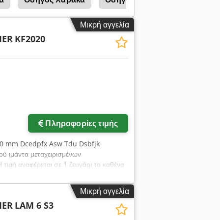
Μικρή αγγελία
MER
KF2020
Ζητήστε περισσότερες
φωτογραφίες
Πληροφορίες τιμής
80 mm Dcedpfx Asw Tdu Dsbfjk
ύ ιμάντα μεταχειρισμένων
τιμή αναφέρεται σε 1 ζευγάρι το καθένα
Μικρή αγγελία
MER
LAM 6 S3