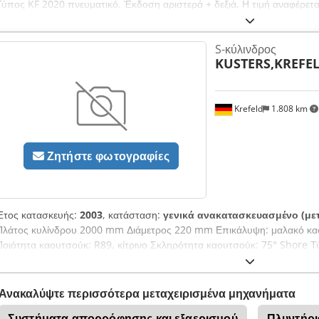
Τύπος KF 2020 πνευματικό. Έκδοση αριστερά + δεξιά, Η τιμή αναφέρεται
S-κύλινδρος
KUSTERS,KREFE
Krefeld
1.808 km
Ζητήστε φωτογραφίες
Έτος κατασκευής:
2003
, κατάσταση:
γενικά ανακατασκευασμένο (μετ
Πλάτος κυλίνδρου 2000 mm Διάμετρος 220 mm Επικάλυψη: μαλακό κα
Ποιότητα καουτσούκ: R89, κίτρινο Σκληρότητα καουτσούκ: 75° Shore Τ
("τεμάχια") για foulard βαφής 222.11/1800WB Οι S-κύλινδροι πλήρως αν
2024, με εγγύηση λειτουργίας Τιμή ανά τεμάχιο: € 8.500,-
Ανακαλύψτε περισσότερα μεταχειρισμένα μηχανήματα
Συστήματα απορρόφησης και εξαερισμού
Πλυντήρι