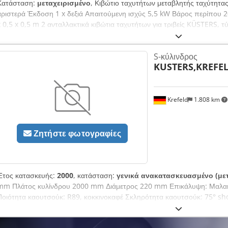
Κατάσταση:
μεταχειρισμένο
, Κιβώτιο ταχυτήτων μεταβλητής ταχύτητα
αριστερά Έκδοση 1 x δεξιά Απαιτούμενη ισχύς 5,5 kW Βάρος περίπου 
x 0,5 x 0,5 m 2 ανταλλακτικά κιβώτια ταχυτήτων για τριβείς KÜSTERS, 
Έκδοση 1 x αριστερά + 1 x δεξιά
S-κύλινδρος
KUSTERS,KREFE
Krefeld
1.808 km
Ζητήστε φωτογραφίες
Έτος κατασκευής:
2000
, κατάσταση:
γενικά ανακατασκευασμένο (μετ
mm Πλάτος κυλίνδρου 2000 mm Διάμετρος 220 mm Επικάλυψη: Μαλακ
Ποιότητα καουτσούκ: R89, κοκκινοκαφέ Σκληρότητα καουτσούκ: 75° sh
πλήρως ανακατασκευασμένος και με νέα επικάλυψη το 2025