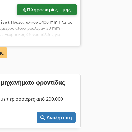
Πληροφορίες τιμής
μένο)
, Πλάτος υλικού 3400 mm Πλάτος
ιάμετρος άξονα ρουλεμάν 30 mm –
πνευματικός άξονας τύλιξης για
ων 5 τεμαχίων,
ης
α μηχανήματα φροντίδας
με περισσότερες από 200.000
Αναζήτηση