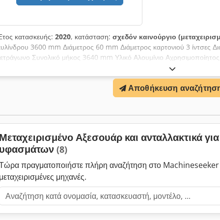
Έτος κατασκευής:
2020
, κατάσταση:
σχεδόν καινούργιο (μεταχειρισ
κυλίνδρου 3600 mm Διάμετρος 60 mm Διάμετρος καρτονιού 3 ίντσες Δ
τετράγωνο Συνολικό μήκος 3640 mm Υλικό Αλουμίνιο Αχρησιμοποίητος, 
χάρτινους πυρήνες 3 ιντσών, Dcsdpfx Abjw Ahx Hjfok Σύνολο διαθέσιμ
Αποθήκευση αναζήτησ
Μεταχειρισμένο Αξεσουάρ και ανταλλακτικά γι
υφασμάτων
(8)
Τώρα πραγματοποιήστε πλήρη αναζήτηση στο Machineseeker 
μεταχειρισμένες μηχανές.