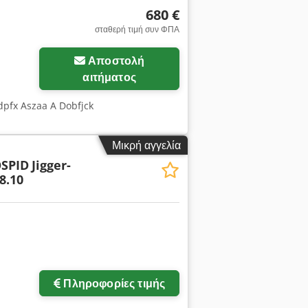
680 €
σταθερή τιμή συν ΦΠΑ
Ζητήστε περισσότερες
Αποστολή
φωτογραφίες
αιτήματος
dpfx Aszaa A Dobfjck
Μικρή αγγελία
SPID
Jigger-
8.10
Ζητήστε περισσότερες
φωτογραφίες
Πληροφορίες τιμής