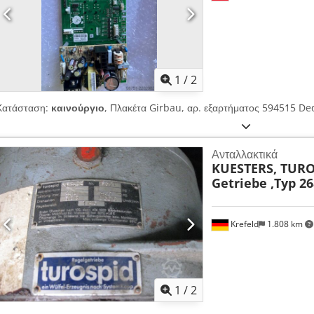
1
/
2
Κατάσταση:
καινούργιο
, Πλακέτα Girbau, αρ. εξαρτήματος 594515 De
Ανταλλακτικά
KUESTERS, TURO
Getriebe ,Typ 26
Krefeld
1.808 km
1
/
2