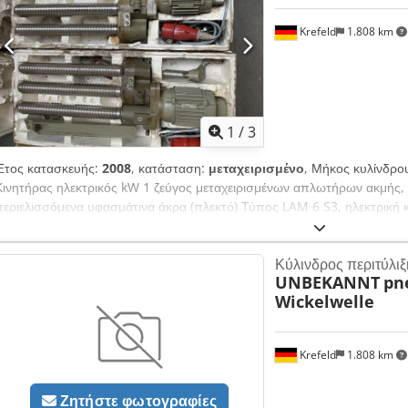
Krefeld
1.808 km
1
/
3
Έτος κατασκευής:
2008
, κατάσταση:
μεταχειρισμένο
, Μήκος κυλίνδρο
Κινητήρας ηλεκτρικός kW 1 ζεύγος μεταχειρισμένων απλωτήρων ακμής, 
περιελισσόμενα υφασμάτινα άκρα (πλεκτό) Τύπος LAM 6 S3, ηλεκτρική κ
Dcedpfx Absw Tm Tcjfok η τιμή αφορά το ζεύγος,
Κύλινδρος περιτύλιξ
UNBEKANNT
pn
Wickelwelle
Krefeld
1.808 km
Ζητήστε φωτογραφίες