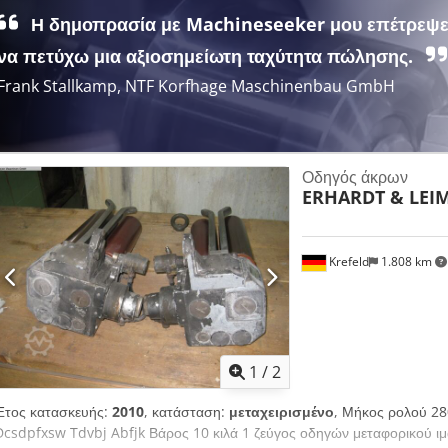
Η δημοπρασία με Machineseeker μου επέτρεψ
να πετύχω μια αξιοσημείωτη ταχύτητα πώλησης.
Frank Stallkamp, NTF Korfhage Maschinenbau GmbH
Οδηγός άκρων
ERHARDT & LEI
Krefeld
1.808 km
1
/
2
Έτος κατασκευής:
2010
, κατάσταση:
μεταχειρισμένο
, Μήκος ρολού 2
Dcsdpfxsw Tdvbj Abfjk Βάρος 10 κιλά 1 ζεύγος οδηγών μεταφορικού ι