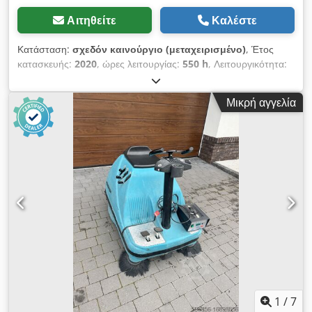
Αιτηθείτε
Καλέστε
Κατάσταση:
σχεδόν καινούργιο (μεταχειρισμένο)
, Έτος
κατασκευής:
2020
, ώρες λειτουργίας:
550 h
, Λειτουργικότητα:
πλήρως λειτουργικό
, τύπος καυσίμου:
ηλεκτρικός
, χρώμα:
μπλε
, κενό βάρος:
248 κιλ
, τύπος μετάδοσης:
αυτόματο
,
Μικρή αγγελία
Σκουπίστρα σε άριστη κατάσταση, με μπαταρία και κάθισμα
οδηγού, WEIDNER STAR 110E, 6500 m², βιομηχανική σκούπα
Καινούργιες μπαταρίες εργασίας! Κατασκευαστής: Weidner
KS1-00110E Έτος κατασκευής: 2020 Ώρες λειτουργίας: 550 h
Τεχνικά χαρακτηριστικά STAR 110: Πλάτος εργασίας με
ρυθμιζόμενη κύρια βούρτσα: 700 mm Πλάτος εργασίας με 2
πλευρικές βούρτσες: 1100 mm Ηλεκτρικό σύστημα: 24 V, 4 x 6
V / 180 Ah μπαταρία εργασίας – ΚΑΙΝΟΥΡΓΙΑ! Απόδοση
εργασίας: μέγ. 6800 m²/h Dkedpfx Aozf Aviji Tjr Χρήσιμη
απόδοση: μέγ. 5000 m²/h Δοχείο σκόνης: 68 λίτρα Μεγάλο
φίλτρο πλάκας – αντιστατική επιφάνεια κυτταρίνης: 6 m² με
ηλεκτρική λειτουργία ανακίνησης φίλτρου Ρυθμιζόμενη κύρια
βούρτσα Ανασηκούμενο καπάκι για ευκολότερη συλλογή
μεγαλύτερων απορριμμάτων Απευθείας σκούπισμα μέσα σε
1
/
7