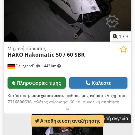
καθαριότητα & δημοτική τεχνολογία: Claudio Macagnino
Baumaschinen & Nutzfahrzeughandel GmbH ➡️ Ζητήστε
προσφορά & εξασφαλίστε άμεσα διαθέσιμα νέα μηχανήματα!
Κατόπιν ζήτησης, σας παρέχουμε εικονική επίσκεψη της
μηχανής μέσω βιντεοκλήσης.
1
/
3
Μηχανή σάρωσης
HAKO
Hakomatic 50 / 60 SBR
Eislingen/Fils
1.443 km
Πληροφορίες τιμής
Καλέστε
Κατάσταση:
μεταχειρισμένο
, αριθμός μηχανήματος/οχήματος:
7316800636
, πλάτος σάρωσης: 60 cm συνολική απαίτηση
ισχύος: 1,15 kW βάρος του μηχανήματος περίπου: 3,33 t
διαστάσεις του μηχανήματος περίπου: 0,60 x 1,40 x 1,0 m
Μικρή αγγελία
Αποθήκευση αναζήτησης
Dkodpjcxxuysfx Ai Tsr