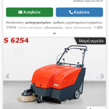
σταθερή τιμή συν ΦΠΑ
Αιτηθείτε
Καλέστε
Κατάσταση:
μεταχειρισμένο
, αριθμός μηχανήματος/οχήματος:
17010
, τύπος καυσίμου:
ηλεκτρικός
, ύψος κατασκευής:
1.350
χιλ.
, μέγιστο πλάτος προϊόντος:
800 χιλ.
, 186554 Αριθμός
σειράς: N2037031 Dodpfx Aoy Ekwkoi Tekr
Μικρή αγγελία