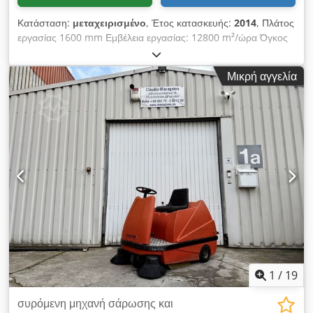
Κατάσταση:
μεταχειρισμένο
, Έτος κατασκευής:
2014
, Πλάτος
εργασίας 1600 mm Εμβέλεια εργασίας: 12800 m²/ώρα Όγκος
δοχείου 315 l Μπαταρία 48 / 375 V / Ah Αναγνωσμένες ώρες
λειτουργίας 742 h Βάρος μηχανήματος περ. 1,5 τ Dkedpfx
Μικρή αγγελία
Aezip Iaji Tjr Χώρος εγκατάστασης περ. 2,2 x 1,4 x 1,5 m
Επιβατική σαρωτική μηχανή - συμπερ. φορτιστή - δοχείο
σάρωσης 315 λίτρων
1
/
19
συρόμενη μηχανή σάρωσης και