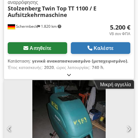
αναρρόφησης
Stolzenberg
Twin Top TT 1100 / E
Aufsitzkehrmaschine
5.200 €
Schermbeck
1.820 km
VB συν ΦΠΑ
Αιτηθείτε
Καλέστε
Κατάσταση:
γενικά ανακατασκευασμένο (μεταχειρισμένο)
,
Έτος κατασκευής:
2020
, ώρες λειτουργίας:
740 h
,
Λειτουργικότητα:
πλήρως λειτουργικό
, τύπος καυσίμου:
ηλεκτρικός
, χρώμα:
κόκκινο
, Stolzenberg Twin Top TT 1100
Μικρή αγγελία
/ E Ηλεκτρική Επανατυπλική Καθαριστική Μηχανή με Θέση
Οδηγού Stolzenberg Twin Top TT 1100 / E | Έτος
κατασκευής: 2020 | περ. 740 ώρες λειτουργίας | νέες
μπαταρίες | νέες πλευρικές & κύριες βούρτσες | νέες
συμπαγείς ελαστικές ρόδες | Πλάτος καθαρισμού: 1100 mm |
Σύστημα διπλών κυλίνδρων TWS | Αυτονομία: 4,5 ώρες |
Ισχύς κίνησης: 1320 W Τεχνικά χαρακτηριστικά:
Κατασκευαστής: Stolzenberg Μοντέλο: Twin Top TT 1100 / E