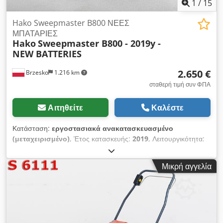
1
/
15
Hako Sweepmaster B800 ΝΕΕΣ
ΜΠΑΤΑΡΙΕΣ
Hako
Sweepmaster B800 - 2019y -
NEW BATTERIES
2.650 €
Brzesko
1.216 km
σταθερή τιμή συν ΦΠΑ
Αιτηθείτε
Καλέστε
Κατάσταση:
εργοστασιακά ανακατασκευασμένο
(μεταχειρισμένο)
, Έτος κατασκευής:
2019
, Λειτουργικότητα:
πλήρως λειτουργικό
, τύπος καυσίμου:
ηλεκτρικός
, κενό
βάρος:
165 κιλ
, Εξοπλισμός:
εγγύηση μεταχειρισμένου
Μικρή αγγελία
οχήματος
, Η μηχανή καθαρισμού Hako Sweepmaster B800
είναι μια εξαιρετικά αποδοτική συσκευή, κατάλληλη ακόμη και
για τις πιο απαιτητικές εργασίες σε μεγάλες εγκαταστάσεις.
Κατά τη διάρκεια της ολοκληρωμένης επιθεώρησης και
ανακαίνισης, η ομάδα εξυπηρέτησής μας έλεγξε διεξοδικά τη
μηχανή για κάθε λειτουργία. Όλα τα μηχανικά μέρη με σημάδια