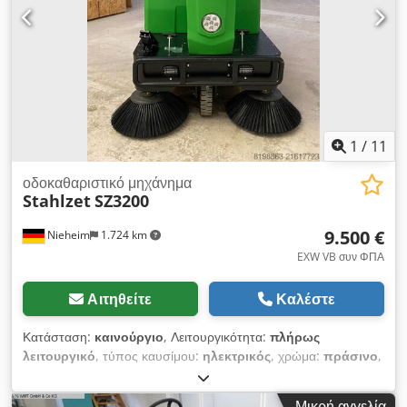
Διαστάσεις Μ x Π x Υ (mm): 1.998 x 1.142 x 1.520 - Βάρος
έτοιμο προς χρήση (kg):~784 Εγκατεστημένος εξοπλισμός: -
ΝΕΑ κεντρική βούρτσα κυλίνδρου – PPL - ΝΕΕΣ πλευρικές
βούρτσες – PPL + ACC (με σύρμα) - ΝΕΑ ελαστικά γύρω από τη
βούρτσα - ΝΕΑ μπαταρία εκκίνησης 12V 50Ah - Πλήρης
αλλαγή φίλτρων & λαδιών για τον κινητήρα diesel - Φωτισμός
οδικής κυκλοφορίας - Υδραυλικά ανυψούμενος κάδος
1
/
11
απορριμμάτων 130L Dkodpfx Ajzdq Ukoi Ter
οδοκαθαριστικό μηχάνημα
Stahlzet
SZ3200
9.500 €
Nieheim
1.724 km
EXW VB συν ΦΠΑ
Αιτηθείτε
Καλέστε
Κατάσταση:
καινούργιο
, Λειτουργικότητα:
πλήρως
λειτουργικό
, τύπος καυσίμου:
ηλεκτρικός
, χρώμα:
πράσινο
,
Βέλτιστη συλλογή ρύπων μέσω της κύριας βούρτσας σε σχήμα
V. Εξελιγμένος έλεγχος της σκόνης χάρη σε καινοτόμο σύστημα
Μικρή αγγελία