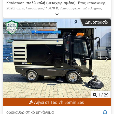
Κατάσταση:
πολύ καλή (μεταχειρισμένο)
, Έτος κατασκευής:
απορριμμάτων (l): 50 Ταχύτητα εργασίας (km/h): 5 Επιφάνεια
2020
, ώρες λειτουργίας:
1.470 h
, Λειτουργικότητα:
πλήρως
φίλτρου (m²): 1,5 Βάρος της συσκευής σε κατάσταση
λειτουργικό
, τύπος καυσίμου:
ηλεκτρικός
, χρώμα:
γκρι
,
λειτουργίας (kg): 165 Διαστάσεις (Μ x Π x Υ) (mm): 1200 x 850
CLEANsweep CS 5110 EH / Stolzenberg Twin Top TT 1100 /
x 715 Εγκατεστημένος εξοπλισμός: ΚΑΙΝΟΥΡΓΙΑ ΓΕΛ
Δημοπρασία
E – Αυτόνομη μηχανή καθαρισμού με βούρτσες και
ΜΠΑΤΑΡΙΑ 12V 76Ah SONNENSCHEIN (2x) Dedpfx Aiszlfrgj
αναρρόφηση CLEANsweep CS 5110 EH / Stolzenberg Twin
Tokr ΚΑΙΝΟΥΡΓΙΑ κυλινδρική βούρτσα PPL,05 (μέτρια
Top TT 1100 / E – Έτος κατασκευής 2020 | Περίπου 1.470
σκληρότητα) ΚΑΙΝΟΥΡΓΙΑ αντιστατική πλευρική βούρτσα –
ώρες λειτουργίας | Μπαταρίες Gel | νέες πλευρικές και κύριες
τρίχες MIX ΚΑΙΝΟΥΡΓΙΕΣ προστατευτικές λάστιχες γύρω από
βούρτσες | νέες αλυσίδες μετάδοσης κίνησης | σύστημα
τον κύλινδρο Φίλτρο αέρα Ενσωματωμένος φορτιστής
υψηλής εκκένωσης | ρυθμιζόμενη ταχύτητα των πλευρικών
βουρτσών | ελαστικά από συμπαγές καουτσούκ |
συμπεριλαμβάνεται φορτιστής | πλάτος καθαρισμού 1100 mm
| σύστημα διπλού κυλίνδρου TWS | 4,5 ώρες λειτουργίας |
1320 W ισχύς κινητήρα Τεχνικά χαρακτηριστικά:
Κατασκευαστής: CLEANsweep Μοντέλο: CS 5110 EH
Κατάσταση: πολύ καλή Έτος κατασκευής: 2020 Ώρες
λειτουργίας: περίπου 1.470 ώρες Πλάτος βουρτσών
καθαρισμού: 700 mm Djdpfxozrzgms Ai Tekr Συνολικό
1
/
29
πλάτος καθαρισμού: 1100 mm Σύστημα διπλού κυλίνδρου:
Λήγει σε
16
d
7
h
55
min
24
s
TWS Ακτίνα στροφής: 1,2 μ Κίνηση: προς τα εμπρός και προς
τα πίσω / πίσω τροχός με διαφορικό Δοχείο απορριμμάτων: 90
οδοκαθαριστικό μηχάνημα