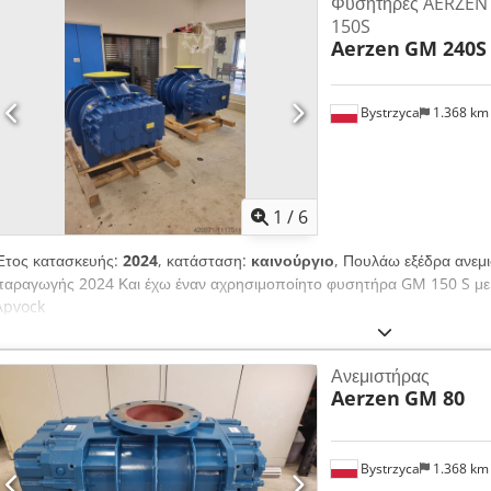
Φυσητήρες AERZEN
150S
Aerzen
GM 240S
Bystrzyca
1.368 k
1
/
6
Έτος κατασκευής:
2024
, κατάσταση:
καινούργιο
, Πουλάω εξέδρα ανε
παραγωγής 2024 Και έχω έναν αχρησιμοποίητο φυσητήρα GM 150 S μ
Apvock
Ανεμιστήρας
Aerzen
GM 80
Bystrzyca
1.368 k