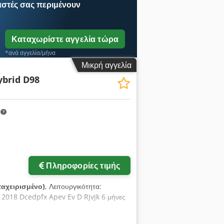
αστές
σας περιμένουν
Καταχωρίστε αγγελία τώρα
*ανά αγγελία/μήνα
Μικρή αγγελία
ybrid D98
m
Πληροφορίες τιμής
αχειρισμένο)
, Λειτουργικότητα:
2018 Dcedpfx Apev Ev D Rjvjk 6 μήνες