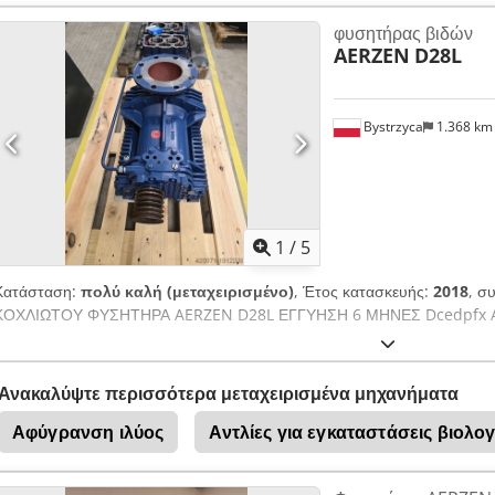
φυσητήρας βιδών
AERZEN
D28L
Bystrzyca
1.368 k
1
/
5
Κατάσταση:
πολύ καλή (μεταχειρισμένο)
, Έτος κατασκευής:
2018
, σ
ΚΟΧΛΙΩΤΟΥ ΦΥΣΗΤΗΡΑ AERZEN D28L ΕΓΓΥΗΣΗ 6 ΜΗΝΕΣ Dcedpfx A
Ανακαλύψτε περισσότερα μεταχειρισμένα μηχανήματα
Αφύγρανση ιλύος
Αντλίες για εγκαταστάσεις βιολο