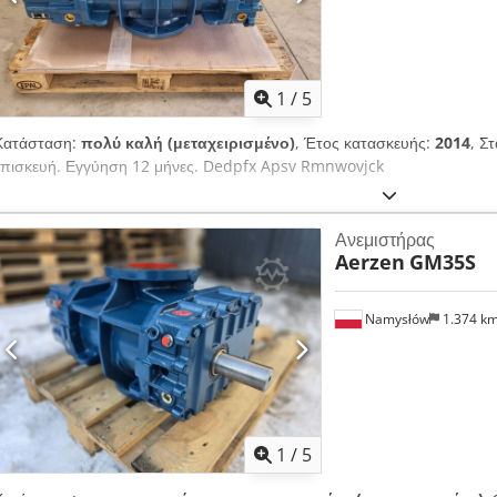
1
/
5
Κατάσταση:
πολύ καλή (μεταχειρισμένο)
, Έτος κατασκευής:
2014
, Σ
επισκευή. Εγγύηση 12 μήνες. Dedpfx Apsv Rmnwovjck
Ανεμιστήρας
Aerzen
GM35S
Namysłów
1.374 k
1
/
5