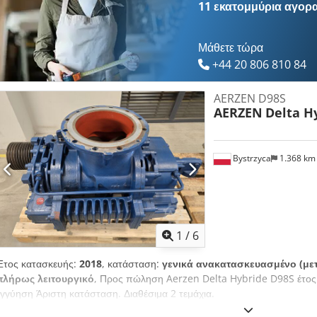
11 εκατομμύρια αγορ
Μάθετε τώρα
+44 20 806 810 84
AERZEN D98S
AERZEN
Delta H
Bystrzyca
1.368 k
1
/
6
Έτος κατασκευής:
2018
, κατάσταση:
γενικά ανακατασκευασμένο (μετ
πλήρως λειτουργικό
, Προς πώληση Aerzen Delta Hybride D98S έτος 
εγγύηση Άριστη κατάσταση. Διαθέσιμα 2 τεμάχια.