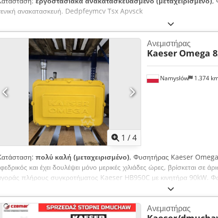
Κατάσταση:
εργοστασιακά ανακατασκευασμένο (μεταχειρισμένο)
,
γενική ανακατασκευή. Dedpfeymcv Tsx Apvsck
Ανεμιστήρας
Kaeser
Omega 8
Namysłów
1.374 k
1
/
4
Κατάσταση:
πολύ καλή (μεταχειρισμένο)
, Φυσητήρας Kaeser Omega
εφεδρικός και έχει δουλέψει μόνο μερικές χιλιάδες ώρες, βρίσκεται σε 
αγοράς πλήρους συγκροτήματος Kaeser HB950C με κινητήρα 90kW. Φ
αποσταλούν στους ενδιαφερόμενους. Djdpfsw Smzkex Apvsck
Ανεμιστήρας