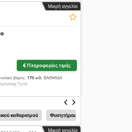
Μικρή αγγελία
m
Πληροφορίες τιμής
υνολικό βάρος:
170 κιλ
, ΒΑΘΜΙΔΑ
pewiwg Tjvsk
γικού καθαρισμού
Φυσητήρας
Ανεμιστήρας
Μικρή αγγελία