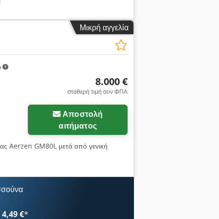
k
Μικρή αγγελία
m
8.000 €
σταθερή τιμή συν ΦΠΑ
Αποστολή
αιτήματος
ας Aerzen GM80L μετά από γενική
σσούνα
4,49 €
*