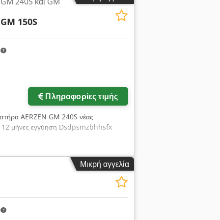
 GM 240S και GM
 GM 150S
m
Πληροφορίες τιμής
μιστήρα AERZEN GM 240S νέας
ε 12 μήνες εγγύηση Dsdpsmzbhhsfx
Μικρή αγγελία
m