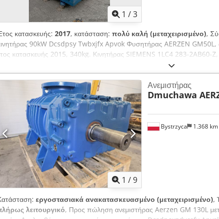
1
/
3
Έτος κατασκευής:
2017
, κατάσταση:
πολύ καλή (μεταχειρισμένο)
, Σ
κινητήρας 90kW Dcsdpsy Twbxjfx Apvok Φυσητήρας AERZEN GM50L, α
έτος κατασκευής 2015, 340kg. Κινητήρας SIEMENS 1LC4 283-2AB60-Z
540kg.
Ανεμιστήρας
Dmuchawa AER
Bystrzyca
1.368 k
1
/
9
Κατάσταση:
εργοστασιακά ανακατασκευασμένο (μεταχειρισμένο)
,
πλήρως λειτουργικό
, Προς πώληση ανεμιστήρας Aerzen GM 130L με