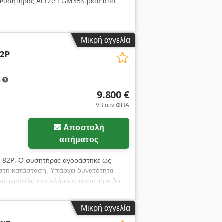
 Φυσητήρας Aerzen GM35S μετά από
Μικρή αγγελία
2P
m
9.800 €
VB συν ΦΠΑ
Αποστολή
αιτήματος
 82P. Ο φυσητήρας αγοράστηκε ως
άριστη κατάσταση. Υπάρχει δυνατότητα
ωτογραφίες του πλήρους φυσητήρα θα
Μικρή αγγελία