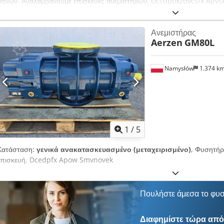
μηνών. Αναλαμβάνουμε επισκευές ανεμιστήρων. Dcsdpoxzdvcsfx Apvs
Ανεμιστήρας
Aerzen
GM80L
Namysłów
1.374 k
1
/
5
Κατάσταση:
γενικά ανακατασκευασμένο (μεταχειρισμένο)
, Φυσητήρ
επισκευή. Dcedpfx Apow Smvnovek
Πουλήστε άμεσα το φυ
Διαφημίστε τώρα από 