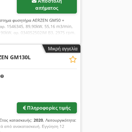
Αποστολή
αιτήματος
ύστημα φυσητήρα AERZEN GM50 +
ρ. 1546345, 89,90kW, 55,16 m3/min,
, 90kW, αρ. 034052502IM B3, 2975 rpm.
Μικρή αγγελία
ZEN GM130L
m
Πληροφορίες τιμής
 Έτος κατασκευής:
2020
, Λειτουργικότητα:
τά από ανακατασκευή. Εγγύηση 12