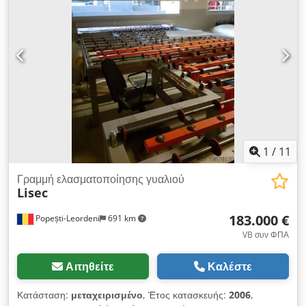
2002, με φορά περιστροφής αριστερά/δεξιά, με 8 βούρτσες για
γυαλί χαμηλής εκπομπής, συμπεριλαμβανομένων των
ακόλουθων εξαρτημάτων: - Εισαγωγικός ιμάντας (3,3 μέτρα)
του κατασκευαστή MBR (Maschinenbau Radovanovic) -
Μηχανή πλυσίματος γυαλιού VHW-25V8 - Εξαγωγικός ιμάντας
(4,4 μέτρα), κατασκευαστής MBR - 2 δεξαμενές θερμού νερού -
2 φίλτρα άμμου - 1 ανεμιστήρας Dsdezq S A Nspfx Agtock Η
μηχανή βρίσκεται σε άριστη λειτουργική κατάσταση και θα είναι
διαθέσιμη στο τρέχον σημείο στην Γερμανία από τα τέλη
Οκτωβρίου.
1
/
11
Γραμμή ελασματοποίησης γυαλιού
Lisec
183.000 €
Popești-Leordeni
691 km
VB συν ΦΠΑ
Αιτηθείτε
Καλέστε
Κατάσταση:
μεταχειρισμένο
, Έτος κατασκευής:
2006
,