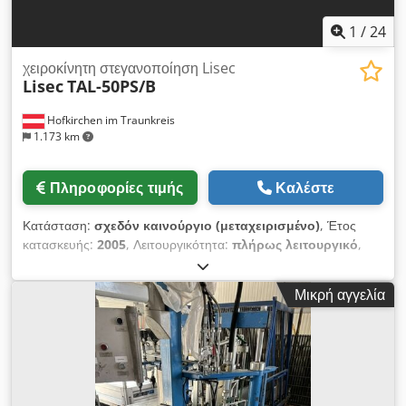
1
/
24
χειροκίνητη στεγανοποίηση Lisec
Lisec
TAL-50PS/B
Hofkirchen im Traunkreis
1.173 km
Πληροφορίες τιμής
Καλέστε
Κατάσταση:
σχεδόν καινούργιο (μεταχειρισμένο)
, Έτος
κατασκευής:
2005
, Λειτουργικότητα:
πλήρως λειτουργικό
,
τάση εισόδου:
400 V
, είδος εισερχόμενου ρεύματος:
τριφασικός
, Lisec χειροκίνητη μονάδα στεγανοποίησης TAL-
Μικρή αγγελία
50PS/B Lisec 2-συστατικών χειροκίνητη μονάδα
στεγανοποίησης TAL-50PS/B για πολυσουλφίδιο. Το μηχάνημα
ανακαινίστηκε πλήρως το 2025 και βρίσκεται σε άριστη
κατάσταση (σχεδόν σαν καινούριο). Dcodjziwvrepfx Agtsk
Τροφοδοσία: 3N/PE 400V 50Hz Ισχύς: 5,4kW Το μηχάνημα
μπορεί να επιθεωρηθεί κατόπιν συνεννόησης στην αποθήκη