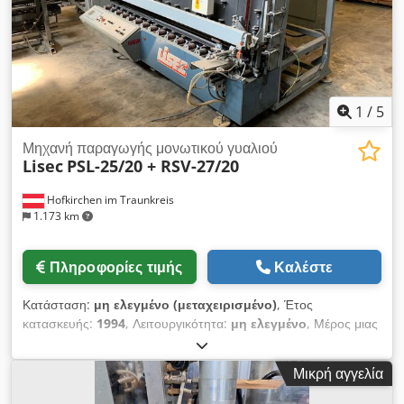
1
/
5
Μηχανή παραγωγής μονωτικού γυαλιού
Lisec
PSL-25/20 + RSV-27/20
Hofkirchen im Traunkreis
1.173 km
Πληροφορίες τιμής
Καλέστε
Κατάσταση:
μη ελεγμένο (μεταχειρισμένο)
, Έτος
κατασκευής:
1994
, Λειτουργικότητα:
μη ελεγμένο
, Μέρος μιας
Lisec isoline 2,5 x 2,0 m, 1992-1994, που αποτελείται από:
RSV-27/25, 1992, ζώνη ρύθμισης πλαισίου PSL-25/20, 1994,
Μικρή αγγελία
σταθμός συναρμολόγησης Και τα δύο μηχανήματα είναι έτοιμα
για λειτουργία και μπορούν να επιθεωρηθούν στην αποθήκη