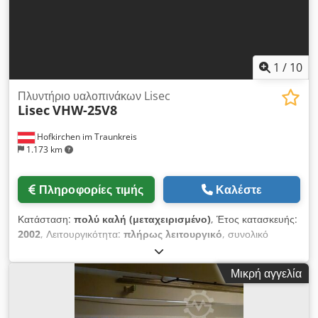
1
/
10
Πλυντήριο υαλοπινάκων Lisec
Lisec
VHW-25V8
Hofkirchen im Traunkreis
1.173 km
Πληροφορίες τιμής
Καλέστε
Κατάσταση:
πολύ καλή (μεταχειρισμένο)
, Έτος κατασκευής:
2002
, Λειτουργικότητα:
πλήρως λειτουργικό
, συνολικό
μήκος:
11 χιλ.
, συνολικό πλάτος:
2.500 χιλ.
, συνολικό ύψος:
3.500 χιλ.
, ύψος εργασίας:
520 χιλ.
, τάση εισόδου:
400 V
,
Μικρή αγγελία
συνολικό βάρος:
6.000 κιλ
, είδος εισερχόμενου ρεύματος:
τριφασικός
, ισχύς:
60 kW (81,58 ίππους)
, Μηχανή
πλυσίματος γυαλιού Lisec, μοντέλο VHW-25V8, κατασκευής