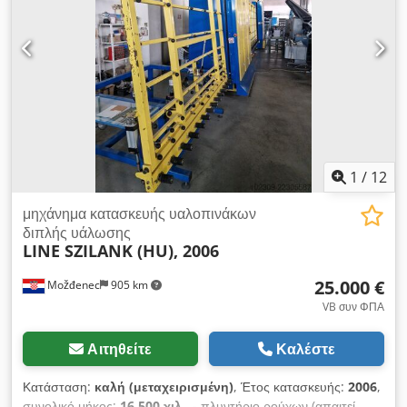
βουτυλίου: 2 δοχεία των 7,5 κιλών το καθένα. Εφαρμογή
βουτυλίου για πλάτη διαχωριστικών από 6 έως 24 χιλιοστά.
Dsdpfx Agjzn Np Ijteck Διαθέσιμη άμεσα από την αποθήκη
μας στην πόλη Χόφκιρχεν, Αυστρία.
1
/
12
μηχάνημα κατασκευής υαλοπινάκων
διπλής υάλωσης
LINE SZILANK (HU), 2006
25.000 €
Možđenec
905 km
VB συν ΦΠΑ
Αιτηθείτε
Καλέστε
Κατάσταση:
καλή (μεταχειρισμένη)
, Έτος κατασκευής:
2006
,
συνολικό μήκος:
16.500 χιλ.
, - πλυντήριο ρούχων (απαιτεί