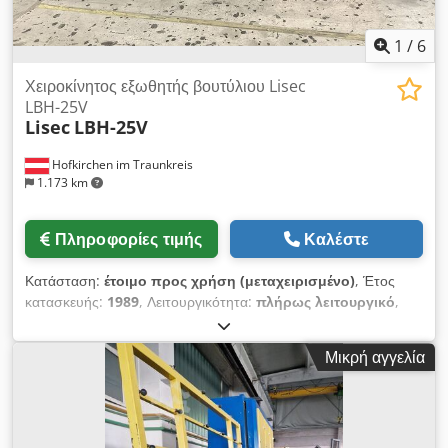
1
/
6
Χειροκίνητος εξωθητής βουτύλιου Lisec
LBH-25V
Lisec
LBH-25V
Hofkirchen im Traunkreis
1.173 km
Πληροφορίες τιμής
Καλέστε
Κατάσταση:
έτοιμο προς χρήση (μεταχειρισμένο)
, Έτος
κατασκευής:
1989
, Λειτουργικότητα:
πλήρως λειτουργικό
,
συνολικό μήκος:
3.000 χιλ.
, συνολικό πλάτος:
800 χιλ.
,
συνολικό ύψος:
1.000 χιλ.
, ύψος εργασίας:
800 χιλ.
, τάση
Μικρή αγγελία
εισόδου:
400 V
, συνολικό βάρος:
800 κιλ
, είδος εισερχόμενου
ρεύματος:
τριφασικός
, Χειροκίνητη μηχανή εκτύπωσης
βουτυλίου Lisec, μοντέλο LBH-25V, έτους κατασκευής 1989,
πλήρως λειτουργική. Χωρητικότητα του δοχείου αποθήκευσης