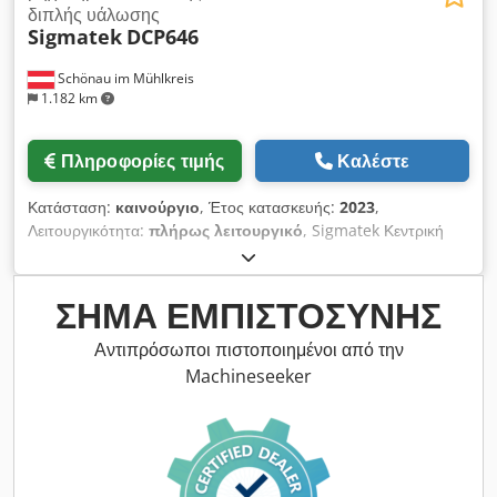
διπλής υάλωσης
Sigmatek
DCP646
Schönau im Mühlkreis
1.182 km
Πληροφορίες τιμής
Καλέστε
Κατάσταση:
καινούργιο
, Έτος κατασκευής:
2023
,
Λειτουργικότητα:
πλήρως λειτουργικό
, Sigmatek Κεντρική
Μονάδα Επεξεργασίας DCP646, καινούριο εξάρτημα, αρχική
συσκευασία 100MHz, 2MB μνήμη HW: 5.6 X1.1 SW: 97030C-
72 Dedpfxszhg Ibj Agtsck
ΣΉΜΑ ΕΜΠΙΣΤΟΣΎΝΗΣ
Αντιπρόσωποι πιστοποιημένοι από την
Machineseeker