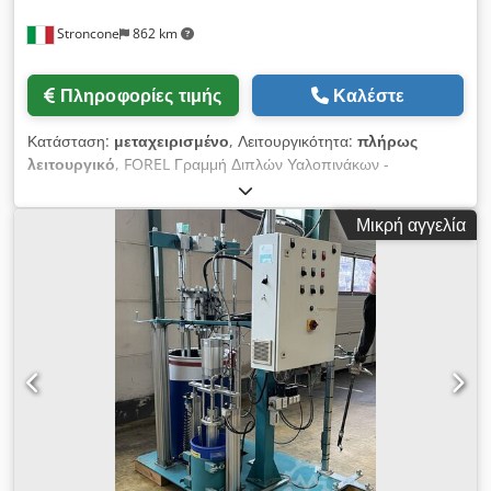
Stroncone
862 km
Πληροφορίες τιμής
Καλέστε
Κατάσταση:
μεταχειρισμένο
, Λειτουργικότητα:
πλήρως
λειτουργικό
, FOREL Γραμμή Διπλών Υαλοπινάκων -
Πλυντήριο (6 βούρτσες Low-E) FOREL VW2500 (2009) Dsdjy If
Ayopfx Agtock Μέγιστο ύψος: 2500 mm Ελάχιστες διαστάσεις:
Μικρή αγγελία
310x160 mm Πάχος: 3-40 mm - Σαρωτής LISEC (2014) -
Πρέσα αερίου FOREL APG 250 (2009) Μέγιστες διαστάσεις:
2500x4500 mm Ελάχιστες διαστάσεις: 190x320 mm Μέγιστη
χειροκίνητη άνοιξη: 69 mm Κατεύθυνση εργασίας: Δεξιά προς
Αριστερά