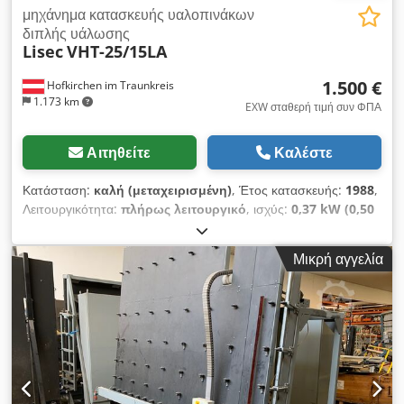
μηχάνημα κατασκευής υαλοπινάκων
διπλής υάλωσης
Lisec
VHT-25/15LA
1.500 €
Hofkirchen im Traunkreis
1.173 km
EXW σταθερή τιμή συν ΦΠΑ
Αιτηθείτε
Καλέστε
Κατάσταση:
καλή (μεταχειρισμένη)
, Έτος κατασκευής:
1988
,
Λειτουργικότητα:
πλήρως λειτουργικό
, ισχύς:
0,37 kW (0,50
ίππους)
, Επιτραπέζιος μηχανισμός ανατροπής για οριζόντια
εκφόρτωση (π.χ., σε μια μηχανή Lisec KFL). Ο επιτραπέζιος
Μικρή αγγελία
μηχανισμός ανατροπής μπορεί να ενσωματωθεί σε μια πρέσα
Lisec. Dcedsrvxbiopfx Agtsk