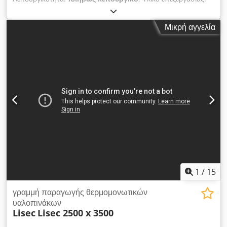
Μονοσυστατικό σιλικόνη 1K για σφράγιση τζαμιών Dcsdjznbv
Tjpfx Agtek Εφαρμογή σιλικόνης: Σφράγιση του τζαμιού,
Μικρή αγγελία
εφαρμογή κατά μήκος της περιμέτρου του γυαλιού/προφίλ
Θέση επεξεργασίας: Κάθετη, με κάθετη τροφοδοσία και
επεξεργασία του τεμαχίου εργασίας.
1
/
15
γραμμή παραγωγής θερμομονωτικών
υαλοπινάκων
Lisec
Lisec 2500 x 3500