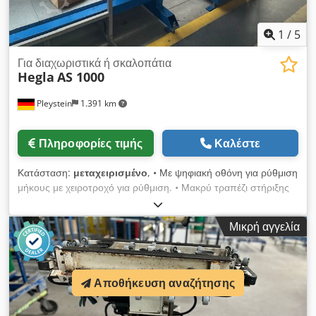
1
/
5
Για διαχωριστικά ή σκαλοπάτια
Hegla
AS 1000
Pleystein
1.391 km
Πληροφορίες τιμής
Καλέστε
Κατάσταση:
μεταχειρισμένο
, • Με ψηφιακή οθόνη για ρύθμιση
μήκους με χειροτροχό για ρύθμιση. • Μακρύ τραπέζι στήριξης
αριστερά και δεξιά • Ράφι αποθήκευσης πίσω • Αναρρόφηση •
Ανταλλακτικές λεπίδες πριονιού • Τιμή κατόπιν αιτήματος
Μικρή αγγελία
Dcedpfxswcm Nqo Agtsk
Αποθήκευση αναζήτησης