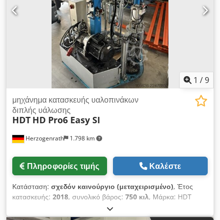
ανακαίνισης μας στο Oroshaza/Ουγγαρία.
1
/
9
μηχάνημα κατασκευής υαλοπινάκων
διπλής υάλωσης
HDT
HD Pro6 Easy SI
Herzogenrath
1.798 km
Πληροφορίες τιμής
Καλέστε
Κατάσταση:
σχεδόν καινούργιο (μεταχειρισμένο)
, Έτος
κατασκευής:
2018
, συνολικό βάρος:
750 κιλ
, Μάρκα: HDT
Τύπος: HD Pro6 Easy SI Έτος: 2003 / 2018 Ρεύμα: 16 A
Βάρος: 750 KG Dcedpfx Agozraafetsk Το HD Pro-6 Easy