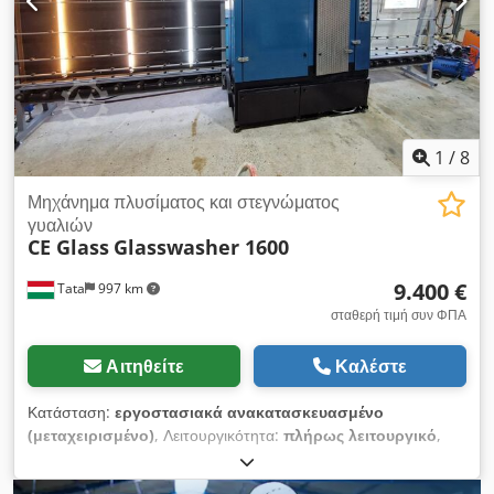
1
/
8
Μηχάνημα πλυσίματος και στεγνώματος
γυαλιών
CE Glass
Glasswasher 1600
9.400 €
Tata
997 km
σταθερή τιμή συν ΦΠΑ
Αιτηθείτε
Καλέστε
Κατάσταση:
εργοστασιακά ανακατασκευασμένο
(μεταχειρισμένο)
, Λειτουργικότητα:
πλήρως λειτουργικό
,
Έτος κατασκευής:
2011
, Κάθετο πλυντήριο και στεγνωτήριο
υαλοπινάκων CE Glass 1600 mm. Το μηχάνημα είναι