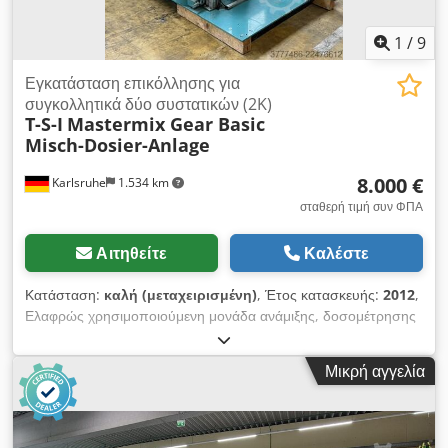
1
/
9
Εγκατάσταση επικόλλησης για
συγκολλητικά δύο συστατικών (2K)
T-S-I
Mastermix Gear Basic
Misch-Dosier-Anlage
8.000 €
Karlsruhe
1.534 km
σταθερή τιμή συν ΦΠΑ
Αιτηθείτε
Καλέστε
Κατάσταση:
καλή (μεταχειρισμένη)
, Έτος κατασκευής:
2012
,
Ελαφρώς χρησιμοποιούμενη μονάδα ανάμιξης, δοσομέτρησης
και εφαρμογής κόλλας με οδοντωτή αντλία, σε καλή
κατάσταση: t-s-i mastermix gear basic – Μονάδα ανάμιξης και
Μικρή αγγελία
δοσομέτρησης για δισυστατικά σιλικονούχα κόλλες –
Δισυστατική μονάδα δοσομέτρησης με οδοντωτή αντλία – Σετ
σωλήνων 2,5 μέτρων, πιστόλι για δισυστατικά υλικά – Σύστημα
ελέγχου Siemens S7-200 – Απενεργοποίηση σε περίπτωση