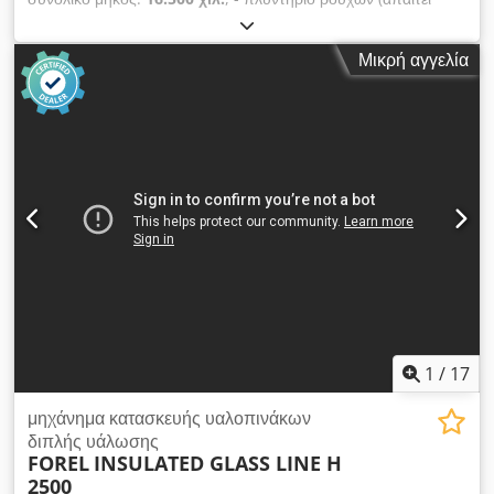
ανακαίνιση) - σταθμός συναρμολόγησης - πρέσα για πάνελ
χωρίς γέμισμα αερίου, σε καλή κατάσταση (διαστάσεις 2100 x
Μικρή αγγελία
2500 mm) - αποσυναρμολογούμενο τραπέζι Dcsdpozk A
Hxofx Agtsk - έτος κατασκευής: 2006 - μήκος γραμμής: 16,5
μέτρα - κατεύθυνση: από δεξιά προς τα αριστερά
1
/
17
μηχάνημα κατασκευής υαλοπινάκων
διπλής υάλωσης
FOREL
INSULATED GLASS LINE H
2500