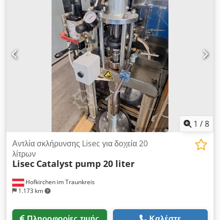
μας στο Hofkiria. Dcodpfx Agjrtp D Aotjk
1
/
8
Αντλία σκλήρυνσης Lisec για δοχεία 20
λίτρων
Lisec
Catalyst pump 20 liter
Hofkirchen im Traunkreis
1.173 km
Πληροφορίες τιμής
Καλέστε