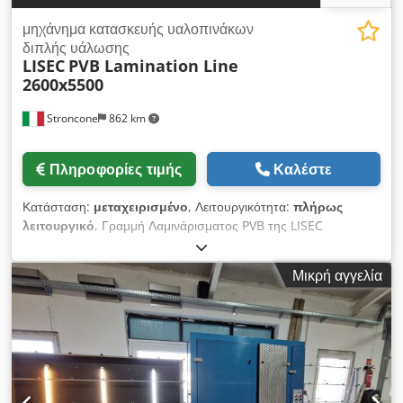
αυτόματο κάθετο ρομπότ εξώθησης και σφράγισης LISEC DOS-
1 TH - Μονάδα ανάμειξης και δοσομέτρησης
μηχάνημα κατασκευής υαλοπινάκων
διπλής υάλωσης
LISEC
PVB Lamination Line
2600x5500
Stroncone
862 km
Πληροφορίες τιμής
Καλέστε
Κατάσταση:
μεταχειρισμένο
, Λειτουργικότητα:
πλήρως
λειτουργικό
, Γραμμή Λαμινάρισματος PVB της LISEC
Αποτελείται από: Dodoy I Sd Rspfx Agtock Αυτόκαυστο
TERRUZZI – Έτος κατασκευής 2007 Μηχάνημα Πλυσίματος
Μικρή αγγελία
LISEC HVM26B6 – Έτος κατασκευής 2015 Λευκός Χώρος
Μηχάνημα Στεγνώματος Διαστάσεις 5500x2600 χιλ.