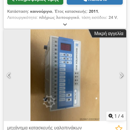
Κατάσταση:
καινούργιο
, Έτος κατασκευής:
2011
,
Λειτουργικότητα:
πλήρως λειτουργικό
, τάση εισόδου:
24 V
,
Αντλία σκληρυντικού Lisec για βαρέλια 20 λίτρων, πλήρης
μονάδα. Μπορεί να χρησιμοποιηθεί για PS, αλλά και για PU με
Μικρή αγγελία
παχύρρευστο σκληρυντικό. Πωλείται EXW από την αποθήκη
μας στην Ουγγαρία. Dodpfx Agjwuq Ubjtjck
1
/
4
μηχάνημα κατασκευής υαλοπινάκων