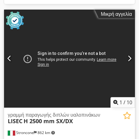
Μικρή αγγελία
1
/
10
γραμμή παραγωγής διπλών υαλοπινάκων
LISEC
H 2500 mm SX/DX
Stroncone
862 km