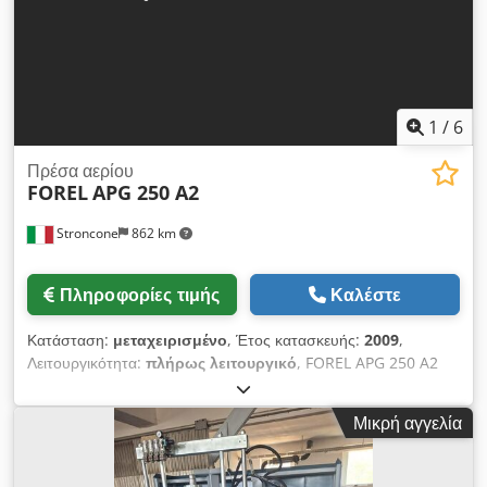
1
/
6
Πρέσα αερίου
FOREL
APG 250 A2
Stroncone
862 km
Πληροφορίες τιμής
Καλέστε
Κατάσταση:
μεταχειρισμένο
, Έτος κατασκευής:
2009
,
Λειτουργικότητα:
πλήρως λειτουργικό
, FOREL APG 250 A2
(2009) Μηχανή συμπίεσης αερίου Dcodjzi Srnspfx Agtok
Μέγιστες διαστάσεις 2500x4500 mm Ελάχιστες διαστάσεις
Μικρή αγγελία
190x320 mm Μέγιστο χειροκίνητο άνοιγμα 69 mm Ροή αερίου
1.500 Nl/λεπτό Συμπιεσμένος αέρας 800 Nl/λεπτό, 6 bar
Ισχύς 6 kW Θερμικός διακόπτης 25 A