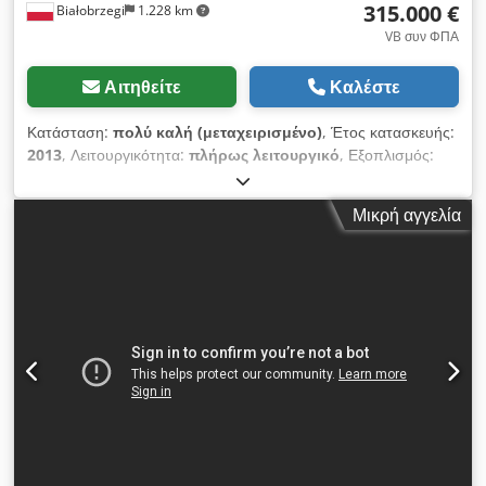
315.000 €
Białobrzegi
1.228 km
VB συν ΦΠΑ
Αιτηθείτε
Καλέστε
Κατάσταση:
πολύ καλή (μεταχειρισμένο)
, Έτος κατασκευής:
2013
, Λειτουργικότητα:
πλήρως λειτουργικό
, Εξοπλισμός:
τεκμηρίωση / εγχειρίδιο
, LISEC, διαστάσεις 2500 mm x 3500
mm. Dcodpozkugdefx Agtjk Έτος κατασκευής: 2013. Η
Μικρή αγγελία
γραμμή παραγωγής λειτουργεί συνεχώς.