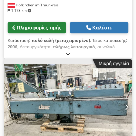
Hofkirchen im Traunkreis
1.173 km
Πληροφορίες τιμής
Καλέστε
Κατάσταση:
πολύ καλή (μεταχειρισμένο)
, Έτος κατασκευής:
2006
, Λειτουργικότητα:
πλήρως λειτουργικό
, συνολικό
μήκος:
6.800 χιλ.
, συνολικό πλάτος:
2.500 χιλ.
, συνολικό
ύψος:
3.700 χιλ.
, ύψος εργασίας:
500 χιλ.
, τάση εισόδου:
400
Μικρή αγγελία
V
, συνολικό βάρος:
6.000 κιλ
, είδος εισερχόμενου ρεύματος:
τριφασικός
, Μηχανή πλήρωσης αερίου της Lisec, μοντέλο
FPS-36/27US, κατασκευής 2006, με κατεύθυνση λειτουργίας
από δεξιά προς αριστερά, η οποία αποτελείται από τα
ακόλουθα εξαρτήματα: RTVN-27/27MZ, ζώνη μέτρησης της
μηχανής πλήρωσης αερίου FPS-36/27US, μηχανή πλήρωσης
αερίου για άργυρο Dedjzpvx Sjpfx Agteck Η μηχανή βρίσκεται
σε καλή λειτουργική κατάσταση και πωλείται στην τρέχουσα
κατάστασή της, όπως είναι, στο εργοστάσιο (EXW), στην
τρέχουσα τοποθεσία της στη Ρουμανία, αποσυναρμολογημένη
και έτοιμη για φόρτωση σε φορτηγό. Είναι άμεσα διαθέσιμη.