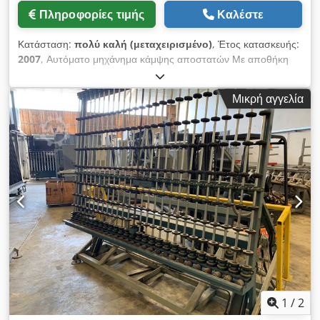
Αυτόματη διακοπή λειτουργίας όλων των αντλιών σε
Πληροφορίες τιμής
Καλέστε
περίπτωση έλλειψης υλικού. Αυτόματη έκπλυση με
προκαθορισμένο αριθμό κύκλων. Διπλό σύστημα ασφαλείας με
Κατάσταση:
πολύ καλή (μεταχειρισμένο)
, Έτος κατασκευής:
χειροκίνητο έλεγχο (ασφάλεια κατά την αλλαγή δοχείων).
2007
, Αυτόματο μηχάνημα κάμψης αποστατών Με αποθήκη
Περιστρεφόμενος βραχίονας σε τυπική έκδοση με πνευματική
προφίλ Dodpfxszdynmo Agtock Δυνατότητα κάμψης
υποβοήθηση, μήκους 2,5 μέτρων / μήκος εύκαμπτων
αλουμινένιων, χαλύβδινων και θερμοδιακοπτόμενων
σωλήνων 2,5 μέτρα.
Μικρή αγγελία
(πλαστικών) αποστατών Καθολικό εργαλείο κάμψης για
αλουμίνιο έως 24 mm Όλα τα σχήματα σύμφωνα με τον
κατάλογο σχημάτων LISEC Το σετ περιλαμβάνει εκτυπωτή ink-
jet Domino A-100 Περισσότερες τεχνικές πληροφορίες στο
συνημμένο τεχνικό αρχείο Πολύ καλή και καθαρή κατάσταση
Άριστη λειτουργία, ελεγμένο Δείτε το βίντεο Ως έχει Άμεσα
διαθέσιμο
1
/
2