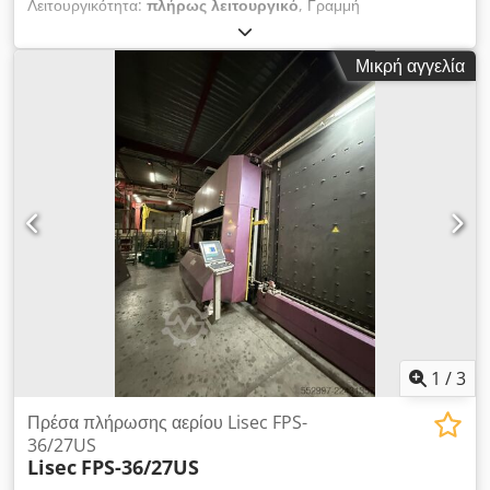
Λειτουργικότητα:
πλήρως λειτουργικό
, Γραμμή
πλαστικοποίησης Lisec με αυτόκλειστο Scholz και συμπιεστή
Kaeser. Η γραμμή είναι αποσυναρμολογημένη, αλλά πλήρως
Μικρή αγγελία
λειτουργική. Οι φωτογραφίες δείχνουν τόσο την περίοδο που
ήταν σε λειτουργία όσο και τα αποσυναρμολογημένα
εξαρτήματα στη σημερινή τους κατάσταση. Dodpfxsw Tyk Ij
Agtjck
1
/
3
Πρέσα πλήρωσης αερίου Lisec FPS-
36/27US
Lisec
FPS-36/27US