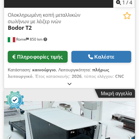
1
/
4
Ολοκληρωμένη κοπή μεταλλικών
σωλήνων με λέιζερ ινών
Bodor
T2
Rome
850 km
Πληροφορίες τιμής
Καλέστε
Κατάσταση:
καινούργιο
, Λειτουργικότητα:
πλήρως
λειτουργικό
, Έτος κατασκευής:
2026
, τύπος ελέγχου:
CNC
έλεγχος
, βαθμός αυτοματοποίησης:
ημιαυτόματος
, τύπος
ενεργοποίησης:
ηλεκτρικός
, Μηχανή κοπής μεταλλικών
Μικρή αγγελία
σωλήνων με λέιζερ ινών πολλαπλών λειτουργιών που βοηθούν
τη μηχανή κοπής σωλήνων λέιζερ να χρησιμοποιηθεί σε
πολλές διαδικασίες κοπής σωλήνων. Το λεπτό ακροφύσιο
επιτρέπει στην κοπτική μηχανή σωλήνων λέιζερ να αποφεύγει
τις παρεμβολές και να κόβει διάφορους τύπους σωλήνων,
συμπεριλαμβανομένων σωλήνων ειδικού σχήματος όπως H-
Beam, P-Beam, I-Beam κ.λπ. Η σύσφιξη της μηχανής κοπής