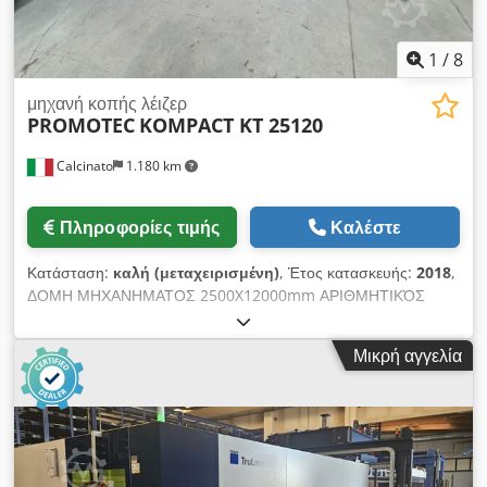
1
/
8
μηχανή κοπής λέιζερ
PROMOTEC
KOMPACT KT 25120
Calcinato
1.180 km
Πληροφορίες τιμής
Καλέστε
Κατάσταση:
καλή (μεταχειρισμένη)
, Έτος κατασκευής:
2018
,
ΔΟΜΗ ΜΗΧΑΝΗΜΑΤΟΣ 2500X12000mm ΑΡΙΘΜΗΤΙΚΌΣ
ΈΛΕΓΧΟΣ HEXA GV500 ΕΛΕΓΧΟΣ ΥΨΟΥΣ ΚΕΦΑΛΉ
ΠΛΆΣΜΑΤΟΣ ISO30 6 ΕΡΓΑΛΕΊΩΝ ΜΗΧΑΝΉ ΔΙΆΤΡΗΣΗΣ
Μικρή αγγελία
REVOLVER Chodpfx Ajq Abwpjnqea ΠΕΡΙΛΑΜΒΑΝΟΝΤΑΙ:
ΓΕΝΝΉΤΡΙΑ HYPERTHERM 400A ΕΓΓΎΗΣΗ 6 ΜΗΝΏΝ