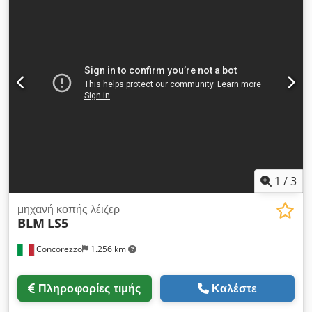
1
/
3
μηχανή κοπής λέιζερ
BLM
LS5
Concorezzo
1.256 km
Πληροφορίες τιμής
Καλέστε