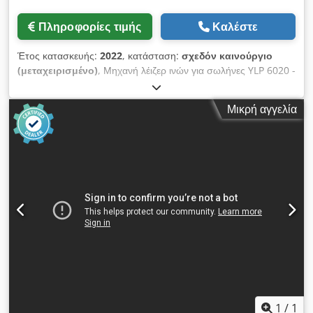
Πληροφορίες τιμής
Καλέστε
Έτος κατασκευής:
2022
, κατάσταση:
σχεδόν καινούργιο
(μεταχειρισμένο)
, Μηχανή λέιζερ ινών για σωλήνες YLP 6020 -
ΕΠΙΣΤΡΕΦΕΙ ΑΠΟ ΑΠΟΚΑΤΑΣΤΑΣΗ- ΔΙΑΘΕΣΙΜΟ ΑΜΕΣΩΣ
εξοπλισμός υψηλής ποιότητας ισχύς λέιζερ: 3kW για σωλήνες
Μικρή αγγελία
και προφίλ 6200mm μήκος × 20-200mm διάμετρος στρογγυλή
6200mm μήκος × 20mm-140mm τετράγωνο αυτόματη
φόρτωση 3000-6200 αυτόματη εκφόρτωση 0-4000mm
Εξοπλισμός: Κεφαλή κοπής Precitec Auto Focus Έλεγχος
Siemens με οθόνη αφής Αντηχείο IPG με 3kW με γερμανική
εγγύηση THX οδηγοί Ασφάλεια CE από την TÜV Süd Εξόρυξη
Donaldson περιλαμβάνεται: Εγγύηση Λογισμικό CAD CAM
Θέση σε λειτουργία Παράδοση εντός Γερμανίας Προσφερόμενη
κατάρτιση Chodpfx Ajht U D Denqsa Εξυπηρετούμε τα
μηχανήματα YAWEI για την ευρωπαϊκή αγορά για περισσότερα
από 15 χρόνια. Είμαστε ο συνεργάτης σας για όλες τις
ερωτήσεις. Μπορείτε να δοκιμάσετε ένα πανομοιότυπο
μηχάνημα υπό τάση ανά πάσα στιγμή. Ελάτε να μας
επισκεφτείτε !
1
/
1