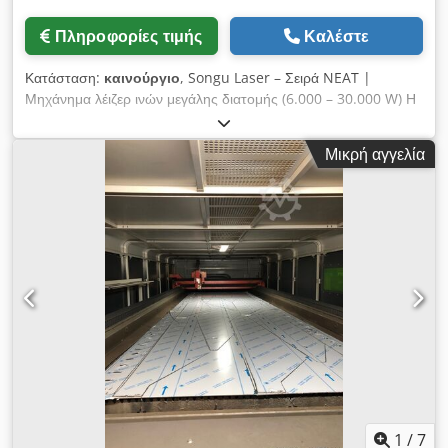
Πληροφορίες τιμής
Καλέστε
Κατάσταση:
καινούργιο
, Songu Laser – Σειρά NEAT |
Μηχάνημα λέιζερ ινών μεγάλης διατομής (6.000 – 30.000 W) Η
Atlas Tre είναι εξουσιοδοτημένος αντιπρόσωπος της Songu
Laser για τις περιοχές Αμπρούτσο, Μάρκε και Μολίζε, και
Μικρή αγγελία
ειδικεύεται στην παροχή εγκαταστάσεων για κοπή λέιζερ
υψηλής απόδοσης. Η σειρά NEAT είναι ένα μηχάνημα λέιζερ
ινών μεγάλης διατομής, σχεδιασμένο για να εξασφαλίζει μέγιστη
παραγωγικότητα, ακρίβεια και αξιοπιστία στις βιομηχανικές
εργασίες. Χάρη στη αρθρωτή κατασκευή, την κεφαλή κοπής με
αυτόματη εστίαση και το επαγγελματικό λογισμικό
ενσωματωμένης διάταξης, αποτελεί την ιδανική λύση για
επιχειρήσεις που αναζητούν υψηλές επιδόσεις και μέγιστη
παραγωγική απόδοση. Κύρια χαρακτηριστικά Ισχύς λέιζερ από
6.000 έως 30.000 W Αρθρωτή κατασκευή υψηλής ακαμψίας
Κεφαλή κοπής με αυτόματη εστίαση Επαγγελματικό λογισμικό
για διάταξη και βελτιστοποίηση υλικού Τρύπημα υψηλής
ταχύτητας Γρήγορη κοπή πολύπλοκων σχημάτων Ιδανικό για
εργασίες σε φύλλα μεγάλης διατομής και μεγάλου πάχους
1
/
7