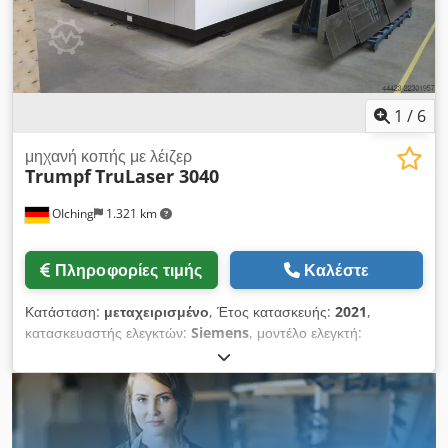
περιοχή εργασίας:
20.248.100 χιλ.
, Εξοπλισμός:
μονάδα
ψύξης
, Πρόκειται για ένα μηχάνημα με λίγες ώρες λειτουργίας
και χωρίς εμφανή ελαττώματα. Όλα τα εξαρτήματά του είναι
αυθεντικά και η συντήρησή του έχει πραγματοποιηθεί από το
εξουσιοδοτημένο κέντρο σέρβις. Chedpewpii Tjfx Anqsa
1
/
6
μηχανή κοπής με λέιζερ
Trumpf
TruLaser 3040
OIching
1.321 km
Πληροφορίες τιμής
Καλέστε
Κατάσταση:
μεταχειρισμένο
, Έτος κατασκευής:
2021
,
κατασκευαστής ελεγκτών:
Siemens
, μοντέλο ελεγκτή:
SINUMERIK 840D SL Steuerung
, _____ Περιγραφή: Τυπικός
εξοπλισμός Εργασιακός χώρος: 4000 × 2000 mm Πίνακες
ελέγχου: Ενσωματωμένοι Τεχνολογία κίνησης και επεξεργασίας:
Κίνηση τύπου γέφυρας σε συνδυασμό με γραμμικούς
κινητήρες άμεσης κίνησης Απομάκρυνση υπολειμμάτων: