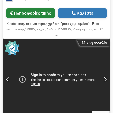
Περιλαμβάνεται • Ανταλλακτικά: Μικρή ποσότητα φθαρτών
μερών περιλαμβάνεται Προαιρετικά – ByTrans Extended 4020
Πληροφορίες τιμής
Καλέστε
• Σύστημα αυτοματοποίησης: ByTrans Extended 4020 •
Αριθμός κασετών: 2 • Μέγιστη μορφή φύλλου: 4.064 × 2.080
Κατάσταση:
έτοιμο προς χρήση (μεταχειρισμένο)
, Έτος
mm • Ονομαστική μορφή φύλλου: 4.000 × 2.000 mm • Πάχος
κατασκευής:
2005
, ισχύς λέιζερ:
2.500 W
, διαδρομή άξονα Χ:
φύλλου (φόρτωση και εκφόρτωση): 0,8–20 mm • Μέγιστο
8.750 χιλ.
, διαδρομή άξονα Y:
1.270 χιλ.
, διαδρομή άξονα Z:
βάρος φύλλου: 1.300 kg • Μέγιστο βάρος παλέτας πρώτης
375 χιλ.
, αριθμός αξόνων:
7
, Αυτό το μηχάνημα 7 αξόνων
ύλης: 3.000 kg • Μέγιστο ύψος παλέτας πρώτης ύλης: 240
Μικρή αγγελία
τύπου Mazak 3D Fabri Gear 150 κατασκευάστηκε το 2005.
mm • Μέγιστο ύψος παλέτας κομμένων τεμαχίων: 350 mm •
Διαθέτει εντυπωσιακή διαδρομή μετακίνησης 8750 mm στον
Τυπικός χρόνος κύκλου: 75 s • Βάρος μονάδας: 7.200 kg •
άξονα X, 1270 mm στον άξονα Y και 375 mm στον άξονα Z. Το
Μέγιστη κατανάλωση ρεύματος: 6 kW • Μέγιστη κατανάλωση
μηχάνημα είναι εξοπλισμένο με έναν ισχυρό αντηχητικό
πεπιεσμένου αέρα: 10 m³/h
ενισχυτή 2,5 kW που προσφέρει αποδοτική κοπή. Εάν
αναζητάτε υψηλής ποιότητας δυνατότητες κοπής σωλήνων,
προτείνουμε να εξετάσετε το Mazak 3D Fabri Gear 150 που
προσφέρουμε προς πώληση. Επικοινωνήστε μαζί μας για
περισσότερες λεπτομέρειες. • Διαδρομές αξόνων: • X: 8750
mm • U: 9100 mm • V: 2315 mm • Y: 1270 mm • Z: 375 mm •
Περιστροφικοί άξονες: • A: ±345° Chsdjzhvn Dopfx Anqsa • B:
±135°