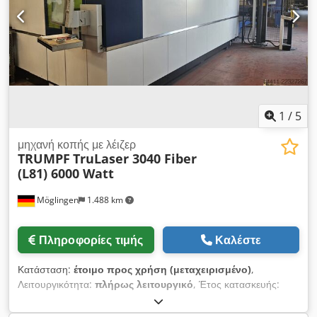
1
/
5
μηχανή κοπής με λέιζερ
TRUMPF
TruLaser 3040 Fiber
(L81) 6000 Watt
Möglingen
1.488 km
Πληροφορίες τιμής
Καλέστε
Κατάσταση:
έτοιμο προς χρήση (μεταχειρισμένο)
,
Λειτουργικότητα:
πλήρως λειτουργικό
, Έτος κατασκευής:
2020
, ισχύς λέιζερ:
6.000 W
, Μηχανή κοπής με λέιζερ CNC
TruLaser 3040 Fiber (L81) 6000 Watt X Μέγιστη περιοχή