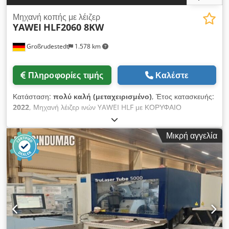
Μηχανή κοπής με λέιζερ
YAWEI
HLF2060 8KW
Großrudestedt
1.578 km
Πληροφορίες τιμής
Καλέστε
Κατάσταση:
πολύ καλή (μεταχειρισμένο)
, Έτος κατασκευής:
2022
, Μηχανή λέιζερ ινών YAWEI HLF με ΚΟΡΥΦΑΙΟ
εξοπλισμό - ΔΙΑΘΕΣΙΜΟ ΑΜΕΣΑ Ισχύς λέιζερ: 8 kW IPG
Διαστάσεις φύλλου: 6000 x 2000 mm αυτόματη αλλαξιέρα
Μικρή αγγελία
Έλεγχος οθόνης αφής Siemens με LAN/USB μέτρηση
στρώσης λαμαρίνας Η Siemens οδηγεί Κεφαλή κοπής Precitec
Auto Focus Procutter με αυτόματη εστίαση Codpfx
Asvzqptonqeha Αντηχείο IPG YLS με 8kW Το μηχάνημα
περιλαμβάνει "τα πάντα". 1 έτος εγγύηση Λογισμικό CAD CAM
θέση σε λειτουργία Παράδοση εντός Γερμανίας και
Προσφέρεται εκπαίδευση χειριστή/λογισμικού. Παρέχουμε
ακόμη και επιτόπια υποστήριξη κατά την εκφόρτωση και την
παράδοση. Το μηχάνημα είναι μεταχειρισμένο και διαθέσιμο σε