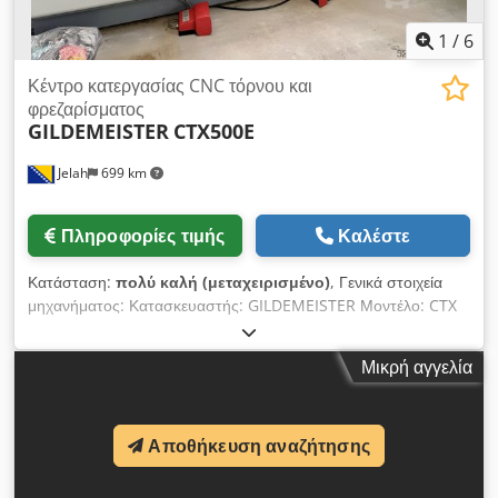
1
/
6
Κέντρο κατεργασίας CNC τόρνου και
φρεζαρίσματος
GILDEMEISTER
CTX500E
Jelah
699 km
Πληροφορίες τιμής
Καλέστε
Κατάσταση:
πολύ καλή (μεταχειρισμένο)
, Γενικά στοιχεία
μηχανήματος: Κατασκευαστής: GILDEMEISTER Μοντέλο: CTX
500 E Τύπος μηχανήματος: CNC τόρνος / CNC τόρνος με
κεκλιμένο τραπέζι Έτος κατασκευής: 1998 Χώρα κατασκευής:
Μικρή αγγελία
Γερμανία Σύστημα ελέγχου: HEIDENHAIN CNC Pilot Περιοχή
εργασίας: Μέγιστη διάμετρος τορνεύματος: περίπου 440 mm
Μέγιστο μήκος τορνεύματος: περίπου 1.000 mm Διάμετρος
Αποθήκευση αναζήτησης
περιστροφής πάνω από το κρεβάτι του μηχανήματος: περίπου
680 mm Διάμετρος περιστροφής πάνω από το οριζόντιο
τμήμα: περίπου 455 mm Κύριος άξονας Μέγιστη ταχύτητα