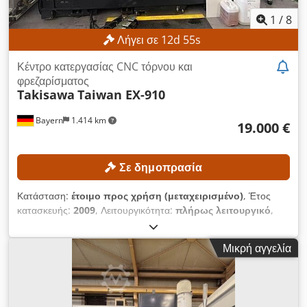
1
/
8
Λήγει σε
12
d
53
s
Κέντρο κατεργασίας CNC τόρνου και
φρεζαρίσματος
Takisawa
Taiwan EX-910
Bayern
1.414 km
19.000 €
Σε δημοπρασία
Κατάσταση:
έτοιμο προς χρήση (μεταχειρισμένο)
, Έτος
κατασκευής:
2009
, Λειτουργικότητα:
πλήρως λειτουργικό
,
μέγιστη ταχύτητα ατράκτου:
4.000 στρ./λ.
, διαδρομή άξονα Χ:
245 χιλ.
, διαδρομή άξονα Y:
160 χιλ.
, διαδρομή άξονα Z:
710
Μικρή αγγελία
χιλ.
, μοντέλο ελεγκτή:
FANUC Series 18i-TB
, ΤΕΧΝΙΚΈΣ
ΛΕΠΤΟΜΈΡΕΙΕΣ Περιοχή επεξεργασίας Μέγιστο μήκος
τορνεύματος: 660 mm Μέγιστη διάμετρος τορνεύματος: 340
mm Cjdpjzqfu Ssfx Anqsha Άξονες Διαδρομή άξονα X: 245