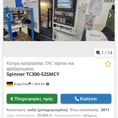
πόρτας με εσωτερικό φωτισμό 12-θέσιος πύργος με 12
μηχανοκίνητους σταθμούς εργαλείων VDI 30 Άξονας C, κολόνα
με πηνίο Προγραμματιζόμενος κολόνα μέσω λειτουργίας M
Μέτρηση εργαλείων στον χώρο εργασίας Ηλεκτρονικός
χειροτροχός Μεταφορέας ρινισμάτων Υδραυλικό τσοκ 3
σιαγόνων Schunk ROTA THW plus 0 210 mm Ποδοδιακόπτης
για ρύθμιση του τσοκ Συλλέκτης τεμαχίων Οπτικός χάρακας
στον άξονα Χ Σύστημα ψύξης με αντλία υψηλής πίεσης 12 bar
Πιστόλι ψεκασμού ψυκτικού υγρού Εγχειρίδια λειτουργίας
Chedpfxszd Dlpj Anqja
1
/
14
Κέντρο κατεργασίας CNC τόρνου και
φρεζαρίσματος
Spinner
TC300-52SMCY
Brigachtal
1.464 km
Πληροφορίες τιμής
Καλέστε
Κατάσταση:
καλή (μεταχειρισμένη)
, Έτος κατασκευής:
2011
,
ώρες λειτουργίας:
39.000 h
, Λειτουργικότητα:
πλήρως