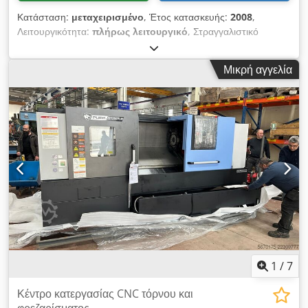
Κατάσταση:
μεταχειρισμένο
, Έτος κατασκευής:
2008
,
Λειτουργικότητα:
πλήρως λειτουργικό
, Στραγγαλιστικό
μηχάνημα CNC, 2 άξονες, Doosan Puma 300B Έτος
κατασκευής: 2008 Άριστη κατάσταση Σύστημα Fanuc 21iTB με
Μικρή αγγελία
χειροκίνητο οδηγό Μέγιστη διάμετρος στροφής: 400mm
Μέγιστο μήκος στροφής: 650mm Άξονας Z: 680mm Διάμετρος
τρυπήματος άξονα: 76mm Τσόχα: 250mm Chedpfx Aszpxi
Tsnqea Κώνος Αισθητήρας εργαλείων Σύστημα συλλογής
θραυσμάτων Συμπεριλαμβάνονται με το μηχάνημα:
Εκτοξευτήρας θραυσμάτων Τεκμηρίωση
1
/
7
Κέντρο κατεργασίας CNC τόρνου και
φρεζαρίσματος