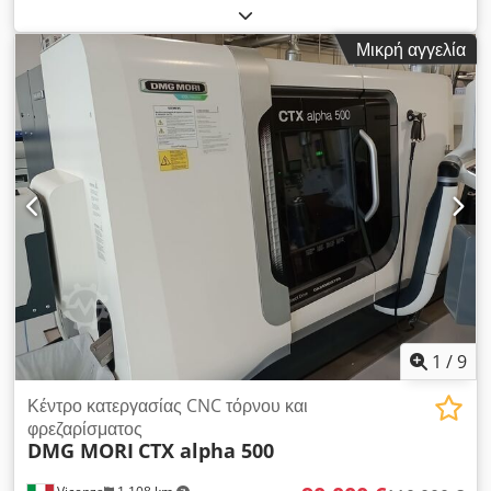
λειτουργικό
, Σύστημα ελέγχου Siemens 840D, διάμετρος
οπής άξονα 52 mm, πολυθέσιο τυμπάνι (12 θέσεις), πρότυπο
Μικρή αγγελία
VDI 30, άξονας Υ, αντίθετος άξονας, βραχίονας μέτρησης
εργαλείων, σύστημα μεταφοράς ροκανιδιών, Chjdpfozrhwrsx
Anqja σύστημα υψηλής πίεσης, ποικιλία αξεσουάρ.
1
/
9
Κέντρο κατεργασίας CNC τόρνου και
φρεζαρίσματος
DMG MORI
CTX alpha 500