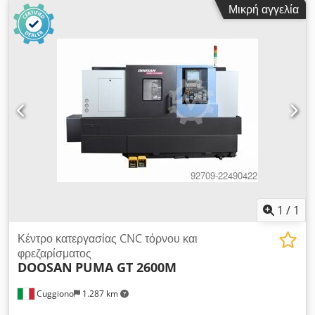
Μικρή αγγελία
ταχύτητα ατράκτου (ελάχ.):
40 στρ./λ.
, μέγιστη ταχύτητα
ατράκτου:
400 στρ./λ.
, οπέρα άξονα:
65 χιλ.
, διαδρομή άξονα
Χ:
550 χιλ.
, διαδρομή άξονα Z:
815 χιλ.
, ταχεία μετατόπιση
άξονα X:
24 μ/λεπτό
, ταχεία μετακίνηση άξονα Z:
30 μ/λεπτό
,
είδος εισερχόμενου ρεύματος:
τριφασικός
, συνολικό ύψος:
1.830 χιλ.
, συνολικό μήκος:
4.100 χιλ.
, συνολικό πλάτος:
1.960 χιλ.
, μύτη ατράκτου:
ASA 6
, συνολικό βάρος:
6.100 κιλ
,
διάμετρος ατράκτου:
210 χιλ.
, Εξοπλισμός:
τεκμηρίωση /
εγχειρίδιο
, Μεταχειρισμένο τόρνο 2 αξόνων με αριθμητικό
έλεγχο (CNC) Fanuc 0i-TF PLUS. Chjdpszrnqxefx Anqoa
1
/
1
Κέντρο κατεργασίας CNC τόρνου και
φρεζαρίσματος
DOOSAN
PUMA GT 2600M
Cuggiono
1.287 km