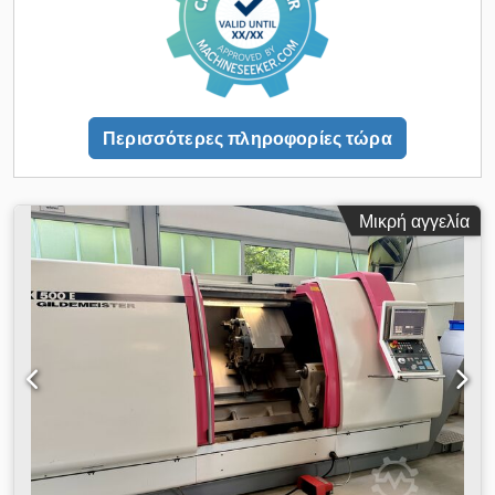
τουρετών εργαλείων: 1 Αριθμός θέσεων εργαλείων: 12
Υποδοχή εργαλείων: VDI 40 Ηλεκτρικά χαρακτηριστικά
Συνολική απαιτούμενη ισχύς: περίπου 45 kW Διαστάσεις και
βάρος μηχανήματος Διαστάσεις μηχανήματος (Μ × Π × Υ):
περίπου 4.500 × 2.500 × 2.300 mm Βάρος μηχανήματος:
περίπου 4.700 kg
Περισσότερες πληροφορίες τώρα
Μικρή αγγελία