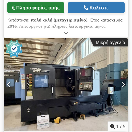
Πληροφορίες τιμής
Καλέστε
Κατάσταση:
πολύ καλή (μεταχειρισμένο)
, Έτος κατασκευής:
2016
, Λειτουργικότητα:
πλήρως λειτουργικό
, μήκος
τόρνευσης:
610 χιλ.
, διαμέτρος τορναρίσματος:
410 χιλ.
, ισχύς
κινητήρα ατράκτου:
18 W
, ταχύτητα ατράκτου (ελάχ.):
30 στρ./
Μικρή αγγελία
λ.
, μέγιστη ταχύτητα ατράκτου:
3.500 στρ./λ.
, οπέρα άξονα:
81 χιλ.
, διαδρομή άξονα Χ:
265 χιλ.
, διαδρομή άξονα Z:
680
χιλ.
, ταχεία μετατόπιση άξονα X:
24 μ/λεπτό
, ταχεία
μετακίνηση άξονα Z:
30 μ/λεπτό
, είδος εισερχόμενου
ρεύματος:
τριφασικός
, συνολικό ύψος:
1.700 χιλ.
, συνολικό
μήκος:
3.500 χιλ.
, συνολικό πλάτος:
1.700 χιλ.
, μύτη
ατράκτου:
ASA 8
, συνολικό βάρος:
4.900 κιλ
, διάμετρος
ταλάντευσης πάνω από την ανώτερη τρόπιδα:
460 χιλ.
,
διάμετρος ατράκτου:
255 χιλ.
, Εξοπλισμός:
τεκμηρίωση /
εγχειρίδιο
, Μεταχειρισμένο τόρνο με 3 άξονες και
μηχανοκίνητα εργαλεία, εξοπλισμένος με αριθμητικό έλεγχο
CNC Fanuc 0i-TF. Cjdpjzrnl Asfx Anqoha
1
/
5