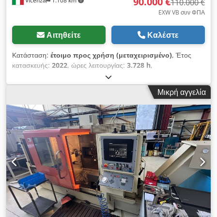
90.000 €
Vicenza
1.108 km
110.000 €
EXW VB συν ΦΠΑ
Αιτηθείτε
Καλέστε
Κατάσταση:
έτοιμο προς χρήση (μεταχειρισμένο)
, Έτος
κατασκευής:
2022
, ώρες λειτουργίας:
3.728 h
,
Λειτουργικότητα:
πλήρως λειτουργικό
, αριθμός μηχανήματος/
οχήματος:
0040001634C
, μήκος τόρνευσης:
500 χιλ.
,
Μικρή αγγελία
διαμέτρος τορναρίσματος:
240 χιλ.
, ισχύς κινητήρα ατράκτου:
1.400 W
, ταχύτητα ατράκτου (ελάχ.):
5.000 στρ./λ.
, μέγιστη
ταχύτητα ατράκτου:
6.000 στρ./λ.
, οπέρα άξονα:
170 χιλ.
,
διαδρομή άξονα Χ:
210 χιλ.
, διαδρομή άξονα Y:
525 χιλ.
,
διαδρομή άξονα Z:
525 χιλ.
, ταχεία μετατόπιση άξονα X:
30 μ/
λεπτό
, ταχεία μετακίνηση άξονας Y:
22 μ/λεπτό
, ταχεία
μετακίνηση άξονα Z:
30 μ/λεπτό
, ροπή στρέψης:
171.192
Nm
, δύναμη τροφοδοσίας άξονα Χ:
3 N
, Το DMG MORI CTX
Alpha 500 κατασκευάστηκε το 2022. Αυτό το ευέλικτο κέντρο
τόρνου είναι εξοπλισμένο με ελεγκτή Siemens και LNZ Quick
Load Servo 80S2. Βάρος: 4.300 kg. Επικοινωνήστε μαζί μας
για περισσότερες πληροφορίες σχετικά με το μηχάνημα.