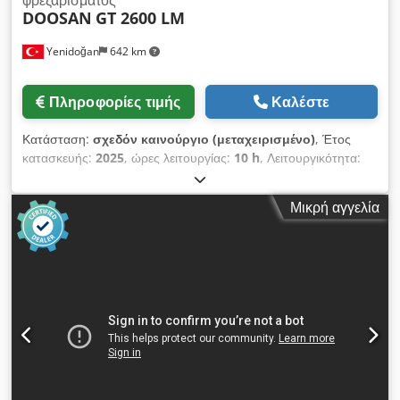
DOOSAN
GT 2600 LM
Yenidoğan
642 km
Πληροφορίες τιμής
Καλέστε
Κατάσταση:
σχεδόν καινούργιο (μεταχειρισμένο)
, Έτος
κατασκευής:
2025
, ώρες λειτουργίας:
10 h
, Λειτουργικότητα:
πλήρως λειτουργικό
, μήκος τόρνευσης:
1.070 χιλ.
, διαμέτρος
τορναρίσματος:
460 χιλ.
, ισχύς κινητήρα ατράκτου:
22 W
,
Μικρή αγγελία
μέγιστη ταχύτητα ατράκτου:
3.500 στρ./λ.
, διαδρομή άξονα Χ:
265 χιλ.
, διαδρομή άξονα Z:
1.100 χιλ.
, ταχεία μετατόπιση
άξονα X:
24 μ/λεπτό
, ταχεία μετακίνηση άξονα Z:
30 μ/λεπτό
,
ΜΟΝΟ 10 ΩΡΕΣ!!!!! Στην αποθήκη μας υπάρχουν 8 μηχανές
τόρνευσης CNC Doosan, όπως αυτή. Codpszk I Rvjfx Anqeha
1 σετ Μηχανή τόρνευσης CNC DOOSAN GT2600 LM με άξονα
C - 12 ίντσες - 10 ώρες 2 σετ Μηχανή τόρνευσης CNC
DOOSAN GT 2600, 12 ίντσες, 10 ώρες 2 σετ Μηχανή
τόρνευσης CNC DOOSAN GT2100, 10 ίντσες, 10 ώρες 3 σετ
Μηχανή τόρνευσης CNC DOOSAN Lynx 2100, 8 ίντσες, 10