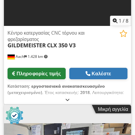
ώρες Μπορείτε να επισκεφθείτε την αποθήκη μας και να
ελέγξετε όλες τις μηχανές.
1
/
8
Κέντρο κατεργασίας CNC τόρνου και
φρεζαρίσματος
GILDEMEISTER
CLX 350 V3
Aach
1.428 km
Πληροφορίες τιμής
Καλέστε
Κατάσταση:
εργοστασιακά ανακατασκευασμένο
(μεταχειρισμένο)
, Έτος κατασκευής:
2018
, Λειτουργικότητα:
πλήρως λειτουργικό
, CNC τόρνος GILDEMEISTER CLX 350
V3 Με σύστημα ελέγχου DMG MORI SLIMline Multi Touch
Μικρή αγγελία
Fanuc I Σειρά Έτος κατασκευής: 2018 Διάμετρος τόρνευσης:
320 mm Διαδρομή Χ άξονα: 242 mm Διαδρομή Ζ άξονα: 540
mm Διάμετρος οπής ατράκτου: 65 mm Εύρος στροφών: 20 –
5000 σ.α.λ. Με τον παρακάτω εξοπλισμό: Προστατευτικό