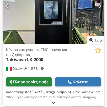
-4 συγκρατητήρες με κίνηση (2/2) -τεκμηρίωση -εκτοξευτήρας
πριονιδιών Chjdpszrkztsfx Anqja
1
/
6
Κέντρο κατεργασίας CNC τόρνου και
φρεζαρίσματος
Takisawa
LX-2000
Cuggiono
1.287 km
Πληροφορίες τιμής
Καλέστε
Κατάσταση:
πολύ καλή (μεταχειρισμένο)
, Έτος κατασκευής:
2022
, ώρες λειτουργίας:
2.138 h
, Λειτουργικότητα:
πλήρως
λειτουργικό
, μήκος τόρνευσης:
800 χιλ.
, διαμέτρος
τορναρίσματος:
450 χιλ.
, ισχύς κινητήρα ατράκτου:
11 W
,