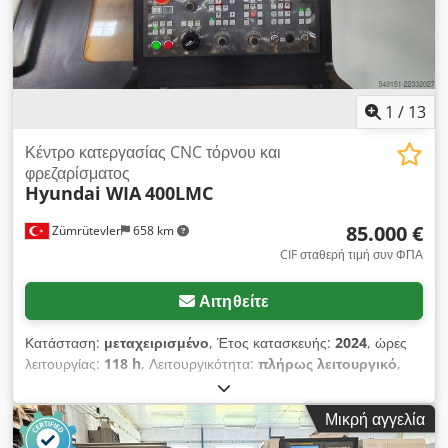
2.100 χιλ.
, συνολικό βάρος:
6.650 κιλ
, διάμετρος ατράκτου:
254 χιλ.
, Εξοπλισμός:
ταχύτητα περιστροφής απείρως
μεταβαλλόμενη, τεκμηρίωση / εγχειρίδιο
, Μεταχειρισμένο
μηχάνημα τόρνευσης CNC με 6 άξονες, με αντίθετο άξονα,
εργαλεία με κινητήρα και άξονα Υ, και σύστημα CNC FANUC 0i-
TF PLUS. Cedpfxezrmiaj Anqjha
1
/
13
Κέντρο κατεργασίας CNC τόρνου και
φρεζαρίσματος
Hyundai WIA
400LMC
85.000 €
Zümrütevler
658 km
CIF σταθερή τιμή συν ΦΠΑ
Αιτηθείτε
Κατάσταση:
μεταχειρισμένο
, Έτος κατασκευής:
2024
, ώρες
λειτουργίας:
118 h
, Λειτουργικότητα:
πλήρως λειτουργικό
,
μήκος τόρνευσης:
2.050 χιλ.
, διάμετρος τόρνευσης πάνω από
το εγκάρσιο τρόλεϊ:
600 χιλ.
, διαμέτρος τορναρίσματος:
550
Μικρή αγγελία
χιλ.
, ισχύς κινητήρα ατράκτου:
15 W
, ταχύτητα ατράκτου
(ελάχ.):
4.000 στρ./λ.
, οπέρα άξονα:
116 χιλ.
, διαδρομή άξονα