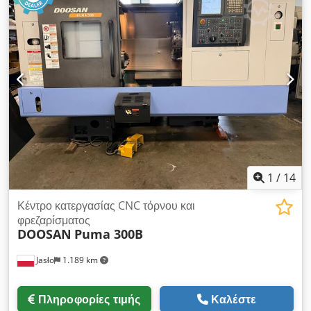
Z:
2.050 χιλ.
, ΜΟΝΤΕΛΟ 2024, CNC ΤΟΡΝΟΣ HYUNDAI WIA
400 LMC ΜΕ ΑΞΟΝΑ C (4 ΕΡΓΑΛΕΙΑ ΜΕ ΚΙΝΗΣΗ) ΩΡΕΣ
ΛΕΙΤΟΥΡΓΙΑΣ: 118 ΩΡΕΣ ΧΩΡΗΤΙΚΟΤΗΤΑ ΡΑΒΔΟΥ: 116 MM
ΤΟ ΜΗΧΑΝΗΜΑ ΕΙΝΑΙ ΚΑΘΑΡΟ ΚΑΙ ΣΕ ΑΡΙΣΤΗ ΚΑΤΑΣΤΑΣΗ
ΣΥΝΤΗΡΗΣΗΣ. ΣΗΜΕΙΩΣΗ: ΤΟ ΜΗΧΑΝΗΜΑ ΘΑ ΕΙΝΑΙ
ΔΙΑΘΕΣΙΜΟ ΣΤΗΝ ΑΠΟΘΗΚΗ ΣΤΗΝ ΚΩΝΣΤΑΝΤΙΝΟΥΠΟΛΗ
ΑΠΟ ΤΙΣ 20 ΙΟΥΛΙΟΥ. Codjzlux Njpfx Anqsha
1
/
14
Κέντρο κατεργασίας CNC τόρνου και
φρεζαρίσματος
DOOSAN
Puma 300B
Jasło
1.189 km
Πληροφορίες τιμής
Καλέστε