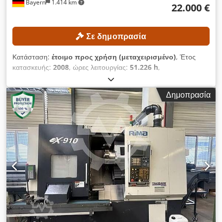
Bayern
1.414 km
22.000 €
Σε δημοπρασία
Κατάσταση:
έτοιμο προς χρήση (μεταχειρισμένο)
, Έτος
κατασκευής:
2008
, ώρες λειτουργίας:
51.226 h
,
Λειτουργικότητα:
πλήρως λειτουργικό
, μήκος τόρνευσης:
1.175 χιλ.
, μέγιστη ταχύτητα ατράκτου:
5.000 στρ./λ.
, μοντέλο
Δημοπρασία
ελεγκτή:
HEIDENHAIN Plus iT
, αριθμός θέσεων στη θήκη
εργαλείων:
36
, ΤΕΧΝΙΚΕΣ ΛΕΠΤΟΜΕΡΕΙΕΣ Cedpfx
Aezqfvvonqsha Μέγιστη ταχύτητα περιστροφής του άξονα:
5.000 στροφές/λεπτό Μήκος περιστροφής: 1.175 χιλ. Μήκος
περιστροφής με την προσθήκη υποστηρικτή: 1.100 χιλ.
Σύστημα συγκράτησης εργαλείων: HSK 63A σύμφωνα με το
πρότυπο DIN 69893 Αριθμός θέσεων στο μαγαζί εργαλείων
(μαγαζί δίσκων): 36 ΛΕΠΤΟΜΕΡΕΙΕΣ ΜΗΧΑΝΗΜΑΤΟΣ
Σύστημα ελέγχου: HEIDENHAIN Plus iT με Turn Plus