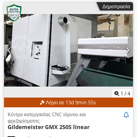
Δημοπρασία
1
/
4
Λήγει σε
13
d
9
min
53
s
Κέντρο κατεργασίας CNC τόρνου και
φρεζαρίσματος
Gildemeister
GMX 250S linear