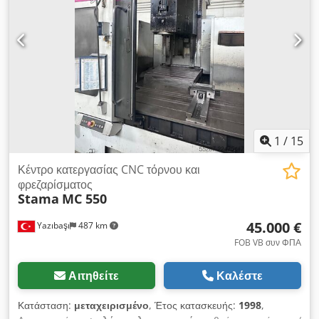
Ταχύτητα άξονα: 24.000 στροφές ανά λεπτό Αυτόματος
αλλαγέας εργαλείων (ATC): Σύστημα 25 θέσεων Γρήγορη
διαδρομή (X/Y/Z): 60 / 60 / 60 m/min Βάρος μηχανήματος:
Περίπου 3.400 kg Συνολικές διαστάσεις: 1.650 x 2.340 x 2.500
mm Περιλαμβάνονται αξεσουάρ/εξοπλισμός: Περιστρεφόμενος
πίνακας CNC LEHMANN EA-507 (5ος άξονας) με πλήρη
καλωδίωση/ενσωμάτωση.
1
/
15
Κέντρο κατεργασίας CNC τόρνου και
φρεζαρίσματος
Stama
MC 550
45.000 €
Yazıbaşı
487 km
FOB VB συν ΦΠΑ
Αιτηθείτε
Καλέστε
Κατάσταση:
μεταχειρισμένο
, Έτος κατασκευής:
1998
,