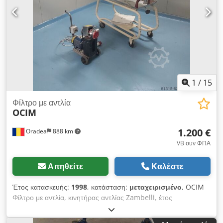
1
/
15
Φίλτρο με αντλία
OCIM
1.200 €
Oradea
888 km
VB συν ΦΠΑ
Αιτηθείτε
Καλέστε
Έτος κατασκευής:
1998
, κατάσταση:
μεταχειρισμένο
, OCIM
Φίλτρο με αντλία, κινητήρας αντλίας Zambelli, έτος
κατασκευής 1998 Τα Φίλτρα-Πρέσες OCIM είναι ιδιαίτερα
κατάλληλα για το φιλτράρισμα υγρών και πυκνών τροφίμων,