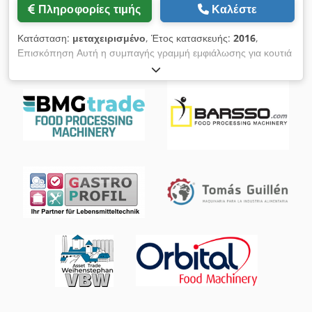
Πληροφορίες τιμής
Καλέστε
Κατάσταση:
μεταχειρισμένο
, Έτος κατασκευής:
2016
,
Επισκόπηση Αυτή η συμπαγής γραμμή εμφιάλωσης για κουτιά
και φιάλες αποτελείται από μηχανήματα των εταιρειών
Wildgoose, Slowbeer, Enos Euro και Millipore και έχει
σχεδιαστεί ειδικά για την παραγωγή craft ποτών με ευέλικτα
μεγέθη παρτίδων. Η γραμμή συνδυάζει ισοβαρικές και
ατμοσφαιρικές τεχνολογίες εμφιάλωσης και περιλαμβάνει
ημιαυτόματα και χειροκίνητα μηχανήματα για την εμφιάλωση, το
κλείσιμο, την επισήμανση και τη φιλτράρισμα των προϊόντων.
Η καρδιά του συστήματος είναι η μηχανή εμφιάλωσης
Wildgoose WG1-CE (2021), που μπορεί να επεξεργαστεί τόσο
κουτιά όσο και φιάλες και διαθέτει ενσωματωμένη μονάδα
κλεισίματος. Χάρη στη μόντουλαρ κατασκευή, η γραμμή είναι
ιδιαίτερα κατάλληλη για μικρούς έως μεσαίους παραγωγούς
που επιδιώκουν πιλοτική παραγωγή ή ειδικά ποτά όπως craft
μπύρα, κομπούχα, μηλίτη ή αναψυκτικά. Τεχνικά
Χαρακτηριστικά - Απόδοση: - Έως 24 μονάδες ανά λεπτό
(ατμοσφαιρική – Wildgoose) - Έως 16 μονάδες ανά λεπτό
(ισοβαρική – Wildgoose) - Πρόσθετη χειροκίνητη/ημιαυτόματη