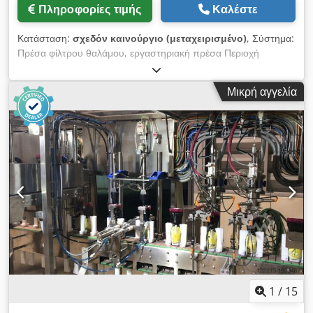
rezervăm dreptul la greșeli, modificări și vânzare
Πληροφορίες τιμής
Καλέστε
prealabila. Μιλάμε αγγλικά. /Wir sprechen Deutsch./
Beszélünk magyarul. /Nous parlons français/Vorbim
Κατάσταση:
σχεδόν καινούργιο (μεταχειρισμένο)
, Σύστημα:
romana [...]
Πρέσα φίλτρου θαλάμου, εργαστηριακή πρέσα Περιοχή
εφαρμογής: Πρέσα φίλτρου θαλάμου, πιλοτική μονάδα
Σχεδιασμός: Οδηγούμενη με πλευρική ράγα Τύπος: REWA
Μικρή αγγελία
Διαστάσεις πλάκας φίλτρου: 150x150 mm Αριθμός πλακών: 4
+ 1/2 πλάκα κεφαλής και άκρου Πλάκες φίλτρου: PP Cedpfx
Ajwqzibslxoha Πάχος κέικ: 15 mm Υφάσματα φίλτρου:
Προαιρετικά διαθέσιμα ανάλογα με το μέσο Έξοδος: Ανοιχτή
Εμβαδόν φίλτρου: περίπου 0,2 m² Χωρητικότητα πρέσας:
περίπου dm³ Μεταφορά πλάκας: Χειροκίνητη Τεχνολογία
αντλίας: Περιλαμβάνεται - προαιρετική Αγορά ή ενοικίαση:
Επιθεώρηση των συστημάτων κατόπιν ραντεβού στο
εργοστάσιό μας. Κατάσταση: Σύστημα επίδειξης, σαν
καινούργιο Βάρος: περίπου 70 kg Μήκος: περίπου 70 cm
Πλάτος: περίπου 40 cm Ύψος: με πλαίσιο + αντλία περίπου 85
cm Άλλο: Θα θέλατε να νοικιάσετε, να μισθώσετε ή να
αγοράσετε αυτό το σύστημα; Επικοινωνήστε μαζί μας, θα
χαρούμε να σας βοηθήσουμε.
1
/
15