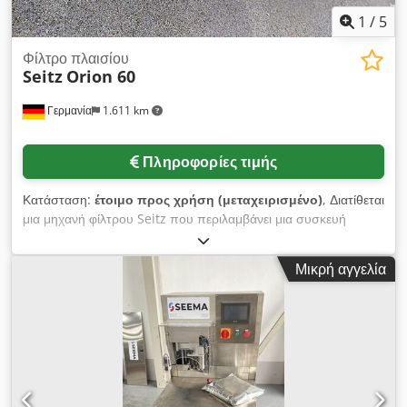
1
/
5
Φίλτρο πλαισίου
Seitz
Orion 60
Γερμανία
1.611 km
Πληροφορίες τιμής
Κατάσταση:
έτοιμο προς χρήση (μεταχειρισμένο)
, Διατίθεται
μια μηχανή φίλτρου Seitz που περιλαμβάνει μια συσκευή
δοσομέτρησης Schenk για την παραγωγή μπύρας. 1) Φίλτρο
πλαισίου γης διατόμων Seitz Orion 60, μέγ. απόδοση: 70hl-
Μικρή αγγελία
80hl/h, αποτελεσματική απόδοση: περίπου. 45 hl/h, μέγ.
συνολική ικανότητα φιλτραρίσματος: περίπου. 600hl, συσκευή
πίεσης: πλανητικό γρανάζι 2 σταδίων, αριθμός πλακών: 36,
αριθμός ακραίων πλακών: 2, διαστάσεις πλάκας X/Y:
600mm/600mm, διάμετρος σωλήνα: 50mm, ονομαστική
διάμετρος: NW50, διαστάσεις μηχανής X/Y/Z: περίπου.
3800mm/1100mm/1400mm. 2) Δοσομετρική συσκευή