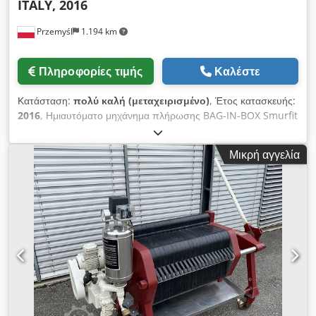
ITALY, 2016
Przemyśl
1.194 km
Πληροφορίες τιμής
Καλέστε
Κατάσταση:
πολύ καλή (μεταχειρισμένο)
, Έτος κατασκευής:
2016
, Ημιαυτόματο μηχάνημα πλήρωσης BAG-IN-BOX Smurfit
Kappa Vitop, ΙΤΑΛΙΑ, 2016 Όγκος πλήρωσης σακούλας από
1L έως 28L Όγκος πλήρωσης Pouch-up από 1L έως 3L
Μικρή αγγελία
Πίνακας ελέγχου με οθόνη αφής Το ημιαυτόματο μηχάνημα
πλήρωσης Vitop έχει σχεδιαστεί για την πλήρωση υγρών και
ημι-υγρών προϊόντων σε σακούλες και φακελάκια (pouches).
Βελτιωμένη διάρκεια ζωής του υγρού χάρη στη καινοτόμο
βαλβίδα πλήρωσης που διαχωρίζει τα κυκλώματα κενού και
αζώτου Εύκολο στη χρήση και συντήρηση Ακριβής
ηλεκτρομαγνητικός μετρητής ροής για ακρίβεια στην πλήρωση
Υγιεινό: Εξοπλισμένο με πρόγραμμα καθαρισμού και
απολύμανσης Cedpoyr Awbefx Alxeha Κατάλληλο για Vitop®
Original και Vitop® Compact Απλή ρύθμιση μεταξύ
διαφορετικών μεγεθών Προαιρετικά διαθέσιμη ροή καθαρού