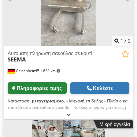
Schenk DO-S120, έτος κατασκευής: 1971, χωρητικότητα: περ.
160l/h, χωρητικότητα υψηλής ταχύτητας: περίπου. 320l/h,
ονομαστική διάμετρος: NW50, διάμετρος σωλήνα: 50mm.
Διαθέσιμη τεκμηρίωση. Υπάρχει δυνατότητα επιτόπιου
ελέγχου. Chedpewd Talofx Alxea
1
/
5
Αυτόματη πλήρωση σακούλας σε κουτί
SEEMA
Geisenheim
1.633 km
Πληροφορίες τιμής
Καλέστε
Κατάσταση:
μεταχειρισμένο
, - Μηχανή επίδειξης - Πλαίσιο και
τραπέζι από ανοξείδωτο χάλυβα - Κύκλωμα υγρού για συνεχή
λειτουργία έως 90°C - Κεφαλή πλήρωσης πλήρως κλειστή από
γυαλί ασφαλείας - Αυτόματη αποστράγγιση, αυτόματη
Μικρή αγγελία
αφαίρεση πώματος, αυτόματη πώρωση - Πολυλειτουργική
έγχρωμη οθόνη αφής - Τροφοδοσία: AC220V/50Hz±10% -