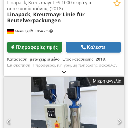
Linapack, Kreuzmayr LFS 1000 σειρά για
συσκευασία τσάντας (2018)
Linapack, Kreuzmayr
Linie für
Beutelverpackungen
Menslage
1.854 km
Πληροφορίες τιμής
Καλέστε
Κατάσταση:
μεταχειρισμένο
, Έτος κατασκευής:
2018
,
Επισκόπηση Η προσφερόμενη γραμμή πλήρωσης σακουλών
έχει σχεδιαστεί από ελβετική εταιρεία και παραδόθηκε το 2018.
Ο κύριος κατασκευαστής είναι η Linapack. Η γραμμή
Μικρή αγγελία
χρησιμοποιήθηκε μόνο για εποχιακή παραγωγή (2 μήνες το
χρόνο), επομένως οι ώρες λειτουργίας είναι πολύ λίγες.
Δεδομένου ότι οι πωλήσεις δεν αυξάνονται πλέον, ο πωλητής
αποφάσισε να πουλήσει τη γραμμή και να διακόψει την
παραγωγή. Η εγκατάσταση είναι ακόμα συναρμολογημένη και
μπορεί να επιθεωρηθεί. Είναι δυνατή η επεξεργασία διαφόρων
μορφών σακουλών και η θερμή πλήρωση έως 85°C. Ο τρέχων
ιδιοκτήτης τη χρησιμοποιούσε για κοκτέιλ, αλλά μπορεί να