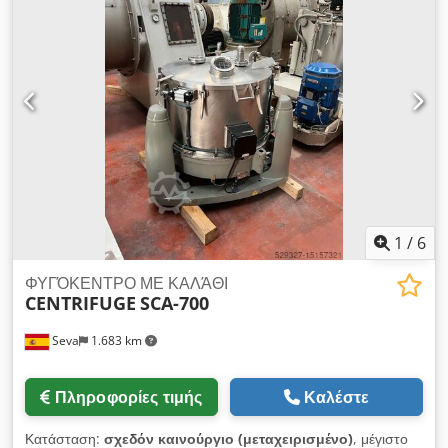
Συμμορφώνεται με την Οδηγία Μηχανημάτων 2006/42/ΕΚ της
ΕΕ Βίντεο: ?v=BDoyMhHtzIg Η απόδοση εξαρτάται από τον
τύπο σακούλας Σακούλα 3 λίτρων - περίπου. 400/420 ανά
ώρα σακούλα 5 λίτρων - περίπου. 345/370 ανά ώρα σακούλα
10 λίτρων - περίπου. 260/295 ανά ώρα σακούλα 15 λίτρων -
περίπου. 210/245 ανά ώρα σακούλα 20 λίτρων - περίπου.
175/210 ανά ώρα Cjdsxytzljpfx Alxeha
1
/
6
ΦΥΓΌΚΕΝΤΡΟ ΜΕ ΚΑΛΆΘΙ
CENTRIFUGE
SCA-700
Seva
1.683 km
Πληροφορίες τιμής
Καλέστε
Κατάσταση:
σχεδόν καινούργιο (μεταχειρισμένο)
, μέγιστο