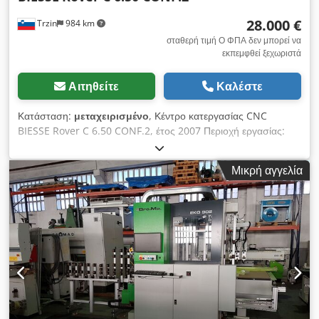
Κυρτός φράκτης άλεσης 1639 Άξονας άλεσης Tapoa 30 mm,
28.000 €
Trzin
984 km
μη ανταλλάξιμος CE-συμμόρφωση GS δοκιμασμένος
Dksdpfefpb Nmox Afger [...]
σταθερή τιμή Ο ΦΠΑ δεν μπορεί να
εκπεμφθεί ξεχωριστά
Αιτηθείτε
Καλέστε
Κατάσταση:
μεταχειρισμένο
, Κέντρο κατεργασίας CNC
BIESSE Rover C 6.50 CONF.2, έτος 2007 Περιοχή εργασίας:
περίπου 140 × 460 εκ. Διαστάσεις μηχανήματος: 300 × 650 εκ.
Βάρος: περίπου 6.100 κιλά Δύο κεφαλές εργασίας Μαγκαζί
Μικρή αγγελία
εργαλείων: 22 θέσεις Κάθετες ατράκτους διάτρησης: 28 τεμ.
Οριζόντιες ατράκτους διάτρησης: 12 τεμ. Dedpfx Asw Rpd
Ssfgekr Τιμή διαπραγματεύσιμη, άμεσα διαθέσιμο. Η τιμή δεν
περιλαμβάνει ΦΠΑ.