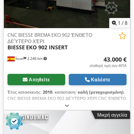
1
/
8
CNC BIESSE BREMA EKO 902 ΈΝΘΕΤΟ
ΔΕΎΤΕΡΟ ΧΈΡΙ
BIESSE
EKO 902 INSERT
43.000 €
Íscar
2.246 km
σταθερή τιμή συν ΦΠΑ
Αιτηθείτε
Καλέστε
Έτος κατασκευής:
2010
, κατάσταση:
καλή (μεταχειρισμένη)
,
CNC BIESSE BREMA EKO 902 ΔΕΎΤΕΡΟ ΧΈΡΙ CNC ΈΝΘΕΤΟ
ΤΕΧΝΙΚΈΣ ΛΕΠΤΟΜΈΡΕΙΕΣ: ΚΈΝΤΡΟ ΚΑΤΕΡΓΑΣΊΑΣ CNC 3
ΑΞΌΝΩΝ (X-Y-Z) - Ολοκληρωμένη προστασία της κεφαλής
Μικρή αγγελία
εργασίας και της περιοχής εργασίας στο μηχάνημα. -
Αριθμητικός έλεγχος (έλεγχος) με το λογισμικό BIESSE Works
στα Windows. - Κατακόρυφη τοποθέτηση των πάνελ, με