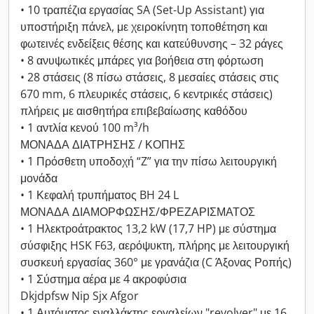
• 10 τραπέζια εργασίας SA (Set-Up Assistant) για
υποστήριξη πάνελ, με χειροκίνητη τοποθέτηση και
φωτεινές ενδείξεις θέσης και κατεύθυνσης – 32 ράγες
• 8 ανυψωτικές μπάρες για βοήθεια στη φόρτωση
• 28 στάσεις (8 πίσω στάσεις, 8 μεσαίες στάσεις στις
670 mm, 6 πλευρικές στάσεις, 6 κεντρικές στάσεις)
πλήρεις με αισθητήρα επιβεβαίωσης καθόδου
• 1 αντλία κενού 100 m³/h
ΜΟΝΑΔΑ ΔΙΑΤΡΗΣΗΣ / ΚΟΠΗΣ
• 1 Πρόσθετη υποδοχή “Z” για την πίσω λειτουργική
μονάδα
• 1 Κεφαλή τρυπήματος BH 24 L
ΜΟΝΑΔΑ ΔΙΑΜΟΡΦΩΣΗΣ/ΦΡΕΖΑΡΙΣΜΑΤΟΣ
• 1 Ηλεκτροάτρακτος 13,2 kW (17,7 HP) με σύστημα
σύσφιξης HSK F63, αερόψυκτη, πλήρης με λειτουργική
συσκευή εργασίας 360° με γρανάζια (C Άξονας Ροπής)
• 1 Σύστημα αέρα με 4 ακροφύσια
Dkjdpfsw Nip Sjx Afgor
• 1 Αυτόματος εναλλάκτης εργαλείων "revolver" με 16