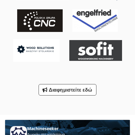
Διαστάσεις μεταφοράς: 8000mm x 2400mm x 2400mm (μ x π
x υ) - Βάρος μεταφοράς [kg]: 3969kg Dodpjy E Hdgjfx Afgjkr -
Πακέτα μεταφοράς [τεμ.]: 4 Οικονομικές πληροφορίες ΦΠΑ: Η
αναγραφόμενη τιμή είναι χωρίς ΦΠΑ ΦΠΑ/διαφοροποιημένη
φορολόγηση: Ο ΦΠΑ εκπιπτόμενος για επιχειρήσεις Παράδοση
και ανταλλαγή δυνατές οποιαδήποτε στιγμή για οτιδήποτε από
τον βιομηχανικό τομέα Glenn Smeets
Διαφημιστείτε εδώ
Machineseeker
Δωρεάν στο κατάστημα