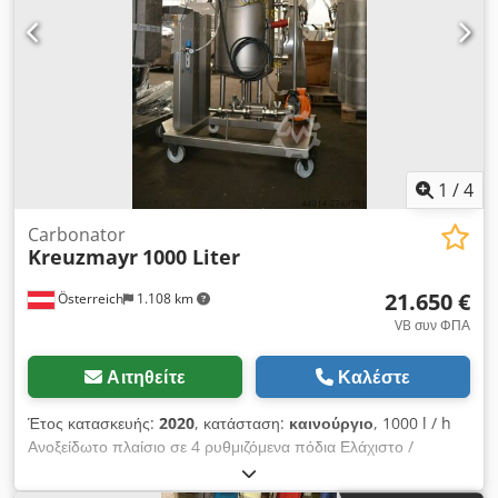
1
/
4
Carbonator
Kreuzmayr
1000 Liter
21.650 €
Österreich
1.108 km
VB συν ΦΠΑ
Αιτηθείτε
Καλέστε
Έτος κατασκευής:
2020
, κατάσταση:
καινούργιο
, 1000 l / h
Ανοξείδωτο πλαίσιο σε 4 ρυθμιζόμενα πόδια Ελάχιστο /
Μέγιστο αισθητήρας στάθμης στο δοχείο πίεσης Δοχείο πίεσης
από ανοξείδωτο χάλυβα Το προϊόν πιέζεται μέσω μιας κεφαλής