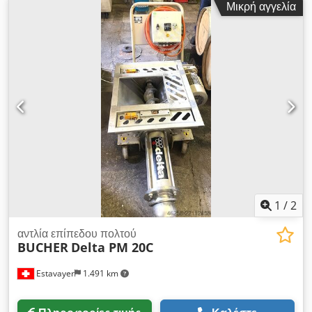
Μικρή αγγελία
πολλαπλών ακροφυσίων στη δεξαμενή. Αντλία προϊόντος:
Βαλβίδα ελέγχου εισόδου του προϊόντος Γυαλί οράσεως στην
είσοδο του προϊόντος Βαλβίδα ελέγχου πίεσης CO2 για
εγκατάσταση στη φιάλη CO2 Γυαλί οράσεως στο δοχείο πίεσης
Μέγ. Πίεση: 6 bar incl. ηλεκτρονικός έλεγχος συμπεριλ.
ενισχυτική αντλία Chedpfxscx Smbe Al Aea
1
/
2
αντλία επίπεδου πολτού
BUCHER
Delta PM 20C
Estavayer
1.491 km