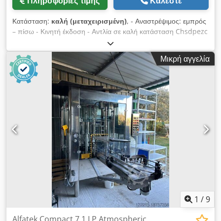
Πληροφορίες τιμής
Καλέστε
Κατάσταση:
καλή (μεταχειρισμένη)
, - Αναστρέψιμος: εμπρός
– πίσω - Κινητή έκδοση - Αντλία σε καλή κατάσταση Chsdpezc
H R Tjfx Al Aoa
Μικρή αγγελία
1
/
9
Alfatek Compact 7.1 LP Atmospheric