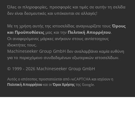
Όλες οι πληροφορίες, προσφορές και τιμές σε αυτήν τη σελίδα
δεν είναι δεσμευτικές και υπόκεινται σε αλλαγές!
Με τη χρήση αυτής της ιστοσελίδας αναγνωρίζετε τους
Όρους
και Προϋποθέσεις
μας και την
Πολιτική Απορρήτου
.
Οι αναφερόμενες μάρκες ανήκουν στους αντίστοιχους
ιδιοκτήτες τους.
Machineseeker Group GmbH δεν αναλαμβάνει καμία ευθύνη
για το περιεχόμενο συνδεδεμένων εξωτερικών ιστοσελίδων.
© 1999 - 2026 Machineseeker Group GmbH
Αυτός ο ιστότοπος προστατεύεται από reCAPTCHA και ισχύουν η
Πολιτική Απορρήτου
και οι
Όροι Χρήσης
της Google.