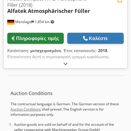
Filler (2018)
Alfatek
Atmosphärischer Füller
Menslage
1.854 km
Πληροφορίες τιμής
Καλέστε
Κατάσταση:
μεταχειρισμένο
, Έτος κατασκευής:
2018
,
Επισκόπηση Αυτή η ατμοσφαιρική γραμμή εμφιάλωσης
κατασκευάστηκε από την Alfatek το 2018 και είναι σχεδιασμένη
για εμφιάλωση φιαλών 330 ml με καπάκι τύπου crown. Η
μηχανή επιτυγχάνει απόδοση 800–1.000 φιαλών ανά ώρα και
τελευταία χρησιμοποιήθηκε για την εμφιάλωση μπύρας.
Chedpev Rq Dpofx Al Aea Τεχνικά χαρακτηριστικά - Αρχή
Auction Conditions
πλήρωσης: Ατμοσφαιρική - Απόδοση: 800–1.000 φιάλες/ώρα -
Μορφή φιάλης: 330 ml - Κλείσιμο: Καπάκι crown 26mm
The contractual language is German. The German version of these
Auction Conditions
shall prevail. The English version is for
information purposes only.
Auction goods are sold on behalf of and for the account of the
seller cooperating with Machineseeker Group GmbH.