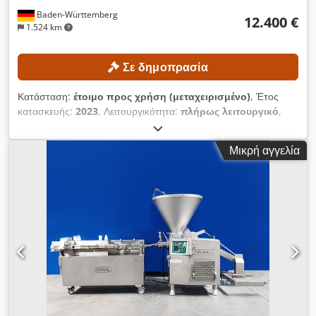
Baden-Württemberg
12.400 €
1.524 km
Σε δημοπρασία
Κατάσταση:
έτοιμο προς χρήση (μεταχειρισμένο)
, Έτος
κατασκευής:
2023
, Λειτουργικότητα:
πλήρως λειτουργικό
,
μήκος τόρνευσης:
300 χιλ.
, διαμέτρος τορναρίσματος:
300
χιλ.
, οπέρα άξονα:
52 χιλ.
, μέγιστη ταχύτητα ατράκτου:
4.500
Μικρή αγγελία
στρ./λ.
, μοντέλο ελεγκτή:
FANUC CNC
, Το μηχάνημα μπορεί
να επιθεωρηθεί κατόπιν αιτήματος, με προθεσμία τριών
ημερών. ΤΕΧΝΙΚΕΣ ΛΕΠΤΟΜΕΡΕΙΕΣ Μέγιστη διάμετρος
τόρνευσης: περίπου 300 mm Μέγιστο μήκος τόρνευσης:
περίπου 300 mm Djdpfx Asznb Ntoh Iswa Διάμετρος οπής
του άξονα: περίπου 52 mm Μέγιστη ταχύτητα κύριου άξονα:
4.500 στροφές/λεπτό Τουρέτα εργαλείων: 12 θέσεις Ακρίβεια
επανάληψης: 0,003 mm ΛΕΠΤΟΜΕΡΕΙΕΣ ΜΗΧΑΝΗΜΑΤΟΣ
Σύστημα ελέγχου: FANUC CNC Βάρος μηχανήματος: περίπου
2.200 kg Ώρες λειτουργίας: περίπου 6.458 ώρες Ώρες
λειτουργίας άξονα: περίπου 4.300 ώρες Τάση: AC 380 V (με ή