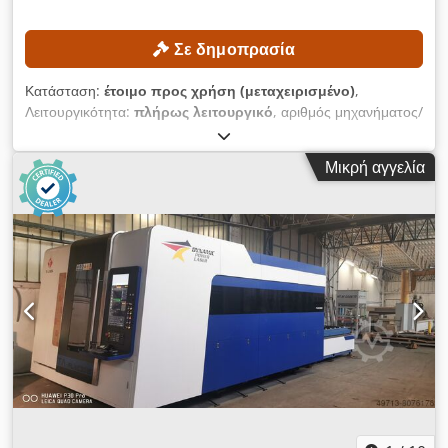
Σε δημοπρασία
Κατάσταση:
έτοιμο προς χρήση (μεταχειρισμένο)
,
Λειτουργικότητα:
πλήρως λειτουργικό
, αριθμός μηχανήματος/
οχήματος:
FN552603
, Έτος κατασκευής:
2017
, ώρες
λειτουργίας:
1.398 h
, ύψος ανύψωσης:
3.540 χιλ.
, τύπος
Μικρή αγγελία
ιστού:
διπλός
, ύψος κατασκευής:
2.520 χιλ.
, Εξοπλισμός:
πλευρική μετατόπιση
, Χωρίς ελάχιστη τιμή - εγγυημένη
πώληση στην υψηλότερη προσφορά! ΤΕΧΝΙΚΕΣ
ΛΕΠΤΟΜΕΡΕΙΕΣ Ύψος ανύψωσης: 3.540 mm Συνολικό ύψος:
2.520 mm ΛΕΠΤΟΜΕΡΕΙΕΣ ΜΗΧΑΝΗΜΑΤΟΣ Τύπος ιστού:
Διπλός ιστός με ελεύθερη ανύψωση Τάση μπαταρίας: 80 V
Χωρητικότητα μπαταρίας: 930 Ah Έτος κατασκευής
μπαταρίας: 2017 Υδραυλικά βαλβίδια: 3ο/4ο βαλβίδα Ώρες
λειτουργίας: 1.398 ώρες ΕΞΟΠΛΙΣΜΟΣ Πλευρικός
μετατοπιστής Ρυθμιστής θέσης πιρουνιού Φορτιστής,
συμπεριλαμβάνεται Dwsdpfszrlvfox Ah Isa Εξωτερική
αναφορά: SL13606SP