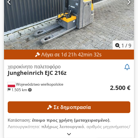
1
/
9
Λήγει σε
1
d
21
h
42
min
30
s
χειροκίνητο παλετοφόρο
Jungheinrich
EJC 216z
Województwo wielkopolskie
2.500 €
1.505 km
Σε δημοπρασία
Κατάσταση:
έτοιμο προς χρήση (μεταχειρισμένο)
,
Λειτουργικότητα:
πλήρως λειτουργικό
, αριθμός μηχανήματος/
οχήματος:
90621285
, Έτος κατασκευής:
2021
, ώρες