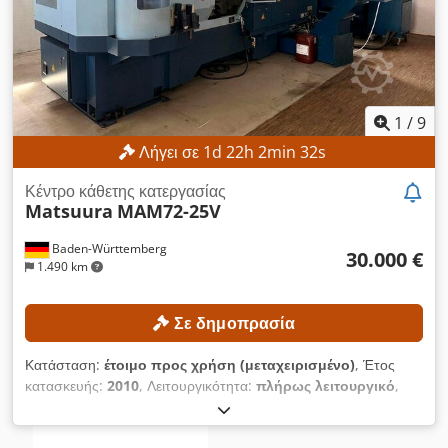
1
/
9
Λήγει σε
1
d
22
h
2
min
30
s
Κέντρο κάθετης κατεργασίας
Matsuura
MAM72-25V
Baden-Württemberg
30.000 €
1.490 km
Σε δημοπρασία
Κατάσταση:
έτοιμο προς χρήση (μεταχειρισμένο)
, Έτος
κατασκευής:
2010
, Λειτουργικότητα:
πλήρως λειτουργικό
,
αριθμός μηχανήματος/οχήματος:
18199
, διαδρομή άξονα Χ:
550 χιλ.
, διαδρομή άξονα Y:
410 χιλ.
, διαδρομή άξονα Z:
450