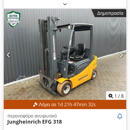
χάλυβας Dwsdpfexpgtgex Ah Ioa Πλεονεκτήματα γραμμής
αριθμός μηχανήματος/οχήματος:
R17393-376-4-0
, συνολικό
VEMAG HP20E + FSL210: • Υψηλή παραγωγικότητα για φρέσκα
βάρος:
32 κιλ
, ωφελιμο φορτίο:
8 κιλ
, μοντέλο ελεγκτή:
και βραστά λουκάνικα • Ακριβής δοσομέτρηση και δεσμίωση
Δημοπρασία
Yaskawa YRC1000
, κατασκευαστής συσκευών teach
εντέρου • Εύκολη λειτουργία και απλή συντήρηση • Ανθεκτική
pendant:
Yaskawa
, αριθμός αξόνων:
6
, ΤΕΧΝΙΚΈΣ
και υγιεινή κατασκευή από ανοξείδωτο χάλυβα • Ιδανική λύση
ΛΕΠΤΟΜΈΡΕΙΕΣ Άξονες ρομπότ: 6 Μέγιστο ωφέλιμο φορτίο:
για μεσαίες και μεγάλες μονάδες επεξεργασίας κρέατος Η
8 kg Βάρος βραχίονα ρομπότ: 32 kg ΛΕΠΤΟΜΈΡΕΙΕΣ
γραμμή αυτή επιτρέπει τον αυτοματισμό της παραγωγικής
ΜΗΧΑΝΉΜΑΤΟΣ Σύστημα ελέγχου: Yaskawa YRC1000
διαδικασίας λουκάνικων, ελαχιστοποιεί τις απώλειες πρώτων
Κατασκευαστής χειριστηρίου διδασκαλίας: Yaskawa
υλών και εγγυάται σταθερή ποιότητα προϊόντος.
Τροφοδοσία ρεύματος: 3 φάσεις AC 380–440 V, 50/60 Hz
Ρεύμα εισόδου: 15 A Μέγιστο ρεύμα προστασίας
υπερφόρτωσης συσκευής: 15 A Ρεύμα βραχυκυκλώματος: 2,5
kA Τύπος τροφοδοτικού: ERAR-1000-06VX8-E10 Dwsdpfx
Ahozmwafj Ioa ΕΞΟΠΛΙΣΜΌΣ Βραχίονας ρομπότ Yaskawa
Motoman GP8 Σύστημα ελέγχου ρομπότ Yaskawa YRC1000
1
/
8
Λήγει σε
1
d
21
h
47
min
30
s
περονοφόρο ανυψωτικό
Jungheinrich
EFG 318