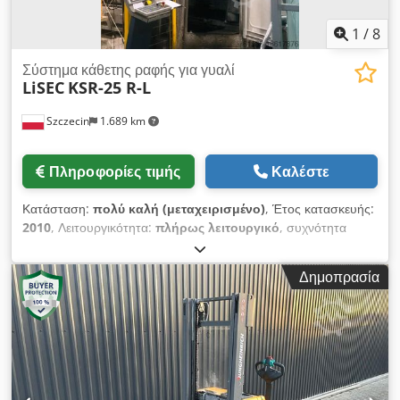
Εξωτερική αναφορά: SL9789SP
1
/
8
Σύστημα κάθετης ραφής για γυαλί
LiSEC
KSR-25 R-L
Szczecin
1.689 km
Πληροφορίες τιμής
Καλέστε
Κατάσταση:
πολύ καλή (μεταχειρισμένο)
, Έτος κατασκευής:
2010
, Λειτουργικότητα:
πλήρως λειτουργικό
, συχνότητα
εισόδου:
50 Hz
, τάση εισόδου:
400 V
, πίεση:
6 δοκός
, LiSEC,
KSR-25, Δεξιά – Αριστερά, Έτος κατασκευής 2010 Dedpfx
Δημοπρασία
Ahov Eguye Ijwa Μηχάνημα κάθετης μπορντούρας για γυαλί,
h=2,50 m Στον πλήρως αυτόματο κύκλο, η συμπαγής μηχανή
λείανσης περιβάλλει τις άκρες των υαλοπινάκων και στις
τέσσερις πλευρές. Οι έλεγχοι κατά την παραγωγή είναι δυνατοί
κατόπιν ραντεβού. Σε πολύ καλή λειτουργική κατάσταση.
Διαθέσιμο: Μάρτιος / Απρίλιος 2025