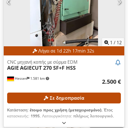
1
/
12
Λήγει σε
1
d
22
h
17
min
30
s
CNC μηχανή κοπής με σύρμα EDM
AGIE
AGIECUT 270 SF+F HSS
Hessen
1.581 km
2.500 €
Σε δημοπρασία
Κατάσταση:
έτοιμο προς χρήση (μεταχειρισμένο)
, Έτος
κατασκευής:
1995
, Λειτουργικότητα:
πλήρως λειτουργικό
,
αριθμός μηχανήματος/οχήματος:
193.006
, διαδρομή άξονα Χ:
350 χιλ.
, διαδρομή άξονα Y:
250 χιλ.
, διαδρομή άξονα Z:
256