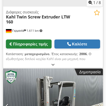
1
/
8
Διάφορες συσκευές
Kahl
Twin Screw Extruder LTW
160
Γερμανία
1.611 km
Πληροφορίες τιμής
Καλέστε
Κατάσταση:
μεταχειρισμένο
, Έτος κατασκευής:
2006
, Ο
εξωθητήρας διπλού κοχλία Kahl είναι μια μηχανή που
κατασκευάστηκε από την Kahl το 2006. Αυτή τη στιγμή
αποθηκεύεται στη Γερμανία και είναι εξοπλισμένο με δοχείο
Δημοπρασία
λεπτόκοκκου, εκροή λεπτού κόκκου, σάκο λεπτόκοκκου,
μονάδα ιμάντα (τύπου: BTK 1510-0), προσθήκη νερού,
εξωθητή και ανεμιστήρα αέρα τροφοδοσίας και αναθεωρήθηκε
το 2016. Περιλαμβάνει επίσης αφαίρεση σκόνης, σήτα
αναρρόφησης, εξαγωγή σκόνης, τελική συσκευασία,
στεγνωτήριο ιμάντα, δοχείο προϊόντος, μεταφορέα αλυσίδας
σωλήνων, κυκλώνα, περιστροφική βαλβίδα, διανομέα, σακούλα