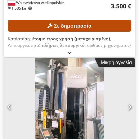
Województwo wielkopolskie
3.500 €
1.505 km
Σε δημοπρασία
Κατάσταση:
έτοιμο προς χρήση (μεταχειρισμένο)
,
Λειτουργικότητα:
πλήρως λειτουργικό
, αριθμός μηχανήματος/
οχήματος:
FN498167
, Έτος κατασκευής:
2015
, ώρες
λειτουργίας:
15.254 h
, ύψος ανύψωσης:
4.700 χιλ.
, ελεύθερη
Μικρή αγγελία
ανύψωση:
1.490 χιλ.
, τύπος ιστού:
τρίπλεξ
, ύψος
κατασκευής:
2.132 χιλ.
, Χωρίς ελάχιστη τιμή – εγγυημένη
πώληση στην υψηλότερη προσφορά! ΤΕΧΝΙΚΕΣ
ΛΕΠΤΟΜΕΡΕΙΕΣ Ελεύθερη ανύψωση: 1.490 mm Ύψος
ανύψωσης: 4.700 mm Συνολικό ύψος: 2.132 mm
ΛΕΠΤΟΜΕΡΕΙΕΣ ΜΗΧΑΝΗΜΑΤΟΣ Dodpfjzrlxgjx Ah Iewa
Τύπος ιστού: Τριπλός Τάση μπαταρίας: 48 V Χωρητικότητα
μπαταρίας: 625 Ah Έτος κατασκευής μπαταρίας: 2015
Υδραυλικά βαλβιδοφόρα: 3ο/4ο βαλβιδοφόρο στο πλαίσιο των
πιρουνιών Ώρες λειτουργίας: 15.254 ώρες ΕΞΟΠΛΙΣΜΟΣ
Τριπλός ιστός ανύψωσης με ελεύθερη ανύψωση 3ο/4ο
υδραυλικό βαλβιδοφόρο στο πλαίσιο των πιρουνιών Φορτιστής