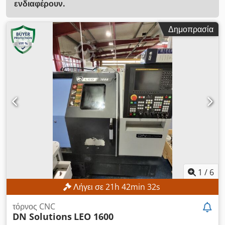
ενδιαφέρουν.
Δημοπρασία
1
/
6
Λήγει σε
21
h
42
min
30
s
τόρνος CNC
DN Solutions
LEO 1600