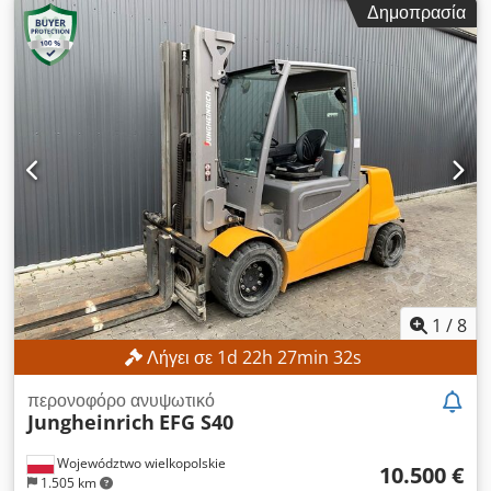
Δημοπρασία
ανύψωση:
1.535 χιλ.
, τύπος ιστού:
τρίπλεξ
, ύψος
κατασκευής:
2.125 χιλ.
, Εξοπλισμός:
πλευρική μετατόπιση
,
Δεν υπάρχει ελάχιστη τιμή – εγγυημένη πώληση στην
υψηλότερη προσφορά! ΤΕΧΝΙΚΕΣ ΛΕΠΤΟΜΕΡΕΙΕΣ Μέγιστο
ύψος ανύψωσης: 4.700 mm Dodpozrlv Eofx Ah Iowa
Συνολικό ύψος: 2.125 mm Ελεύθερο ύψος ανύψωσης: 1.535
mm ΛΕΠΤΟΜΕΡΕΙΕΣ ΜΗΧΑΝΗΜΑΤΟΣ Τύπος ιστού: Τριπλός
ιστός με ελεύθερο ύψος ανύψωσης Τάση μπαταρίας: 48 V
Χωρητικότητα μπαταρίας: 500 Ah Ώρες λειτουργίας: 17.268
ώρες ΕΞΟΠΛΙΣΜΟΣ Πλευρικός μετατοπιστής Μπαταρία
Φορτιστής Εξωτερική αναφορά: SL12191SP
1
/
8
Λήγει σε
1
d
22
h
27
min
30
s
περονοφόρο ανυψωτικό
Jungheinrich
EFG S40
Województwo wielkopolskie
10.500 €
1.505 km