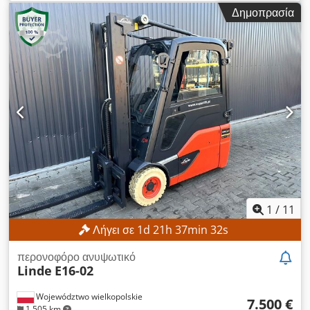
λειτουργίας:
560 h
, ύψος ανύψωσης:
2.800 χιλ.
, ύψος
Δημοπρασία
κατασκευής:
1.950 χιλ.
, Χωρίς ελάχιστη τιμή – εγγυημένη
πώληση στην υψηλότερη προσφορά! ΤΕΧΝΙΚΕΣ
ΛΕΠΤΟΜΕΡΕΙΕΣ Dedpfxszrlw Aj Ah Iewa Μέγιστο ύψος
ανύψωσης: 2.800 mm Συνολικό ύψος: 1.950 mm
ΛΕΠΤΟΜΕΡΕΙΕΣ ΜΗΧΑΝΗΜΑΤΟΣ Τύπος καταρτιού: Τυπικό
κατάρτι Τύπος μπαταρίας: Μπαταρία ιόντων λιθίου Ώρες
λειτουργίας: 560 ώρες ΕΞΟΠΛΙΣΜΟΣ Αρχική ανύψωση
Φορτιστής Εξωτερική αναφορά: SL1145SP
1
/
11
Λήγει σε
1
d
21
h
37
min
30
s
περονοφόρο ανυψωτικό
Linde
E16-02
Województwo wielkopolskie
7.500 €
1.505 km