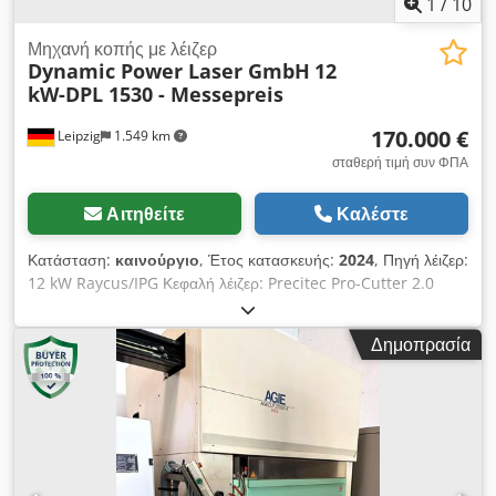
1
/
10
Μηχανή κοπής με λέιζερ
Dynamic Power Laser GmbH
12
kW-DPL 1530 - Messepreis
170.000 €
Leipzig
1.549 km
σταθερή τιμή συν ΦΠΑ
Αιτηθείτε
Καλέστε
Κατάσταση:
καινούργιο
, Έτος κατασκευής:
2024
, Πηγή λέιζερ:
12 kW Raycus/IPG Κεφαλή λέιζερ: Precitec Pro-Cutter 2.0
Σύστημα ελέγχου: FSCUT 8000 Αποτελεσματική επιφάνεια
εργασίας: 1520x3050 mm Μέγ. Ταχύτητα τοποθέτησης: 120
Δημοπρασία
m/min Μέγ. Επιτάχυνση: 1,5 m/s² Dwodpfx Aji Ar Rujh Iea
Ακρίβεια τοποθέτησης: 0,02 mm/m Επαναληψιμότητα: 0,03
mm/m Μέγιστο φορτίο τραπεζιού Φορτίο τραπεζιού: 1500 kg