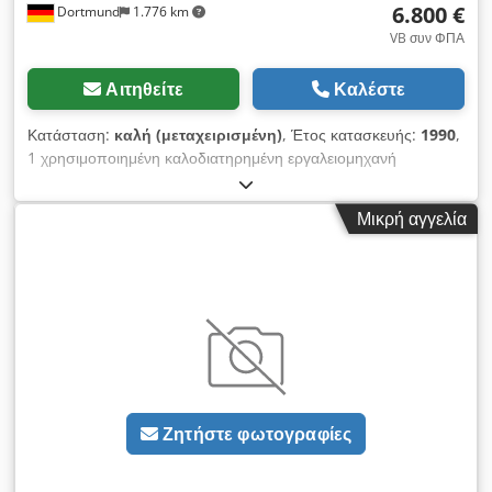
6.800 €
Dortmund
1.776 km
VB συν ΦΠΑ
Αιτηθείτε
Καλέστε
Κατάσταση:
καλή (μεταχειρισμένη)
, Έτος κατασκευής:
1990
,
1 χρησιμοποιημένη καλοδιατηρημένη εργαλειομηχανή
φρεζαρίσματος με έλεγχο CNC σε έκδοση με κινούμενη στήλη
και έλεγχο διαδρομής CNC GRUNDIG Dialog 11 μέγεθος
Μικρή αγγελία
τραπεζιού 1600 x 675 mm υποδοχή εργαλείων SK / ISO 40
διαδρομή άξονας Χ, διαμήκης 1200 mm Άξονας Υ, εγκάρσιος
600 mm Άξονας Z, κατακόρυφος 500 mm Φορτίο τραπεζιού
2000 kg Εύρος ταχύτητας 20 - 6300 στροφές ανά λεπτό Εύρος
τροφοδοσίας, απείρως μεταβλητό 2 - 10.000 mm/min Ταχεία
κίνηση σε όλους τους άξονες 10 m/min Εγκεφαλικό επεισόδιο
80 mm Ισχύς κίνησης 100 % ED 7,5 kW 40 % ED 12 kW
Διαστάσεις μηχανήματος Μ x Π x Υ 3600 x 3000 x 2300 mm
Βάρος μηχανήματος 6800 kg Διαστάσεις γραφείου ελέγχου Μ x
Ζητήστε φωτογραφίες
Π x Υ 1700 x 900 x 1750 mm Βάρος γραφείου ελέγχου 470 kg
Αξεσουάρ / Ειδικά χαρακτηριστικά: - Μηχανή φρεζαρίσματος
εργαλείων CNC κατάλληλη για την κατασκευή εργαλείων,