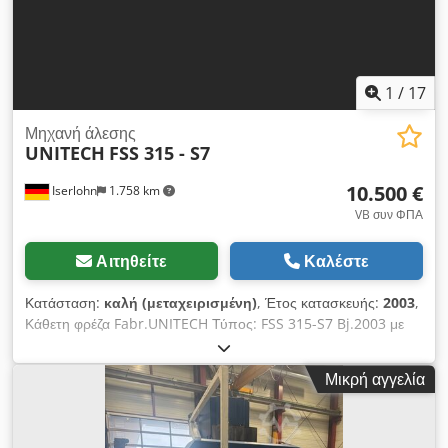
1
/
17
Μηχανή άλεσης
UNITECH
FSS 315 - S7
10.500 €
Iserlohn
1.758 km
VB συν ΦΠΑ
Αιτηθείτε
Καλέστε
Κατάσταση:
καλή (μεταχειρισμένη)
, Έτος κατασκευής:
2003
,
Κάθετη φρέζα Fabr.UNITECH Τύπος: FSS 315-S7 Bj.2003 με
ψηφιακή οθόνη 3 αξόνων ACU-RITE Dcjdpfx Aasv A Trajtsk
Υδραυλικό εργαλείο σύσφιξης, συσκευή σύγχρονης
Μικρή αγγελία
φρεζαρίσματος, συσκευή ψυκτικού. Αποστάσεις διαδρομής: X
1000 mm Y 355 mm Z505 mm Τραπέζι: 315 mm X 1250 mm.
Βάση άξονα: ISO 50 Ταχύτητες ατράκτου: 28 - 2240 rpm