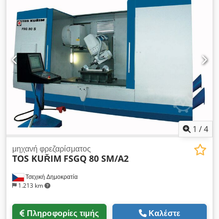
1
/
4
μηχανή φρεζαρίσματος
TOS KUŘIM
FSGQ 80 SM/A2
Τσεχική Δημοκρατία
1.213 km
Πληροφορίες τιμής
Καλέστε