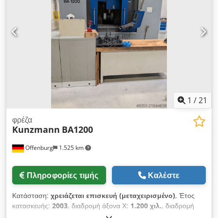
1983. Διαστάσεις τραπεζιού: 1.400/560 mm, περιστρεφόμενη
κεφαλή, υποδοχή εργαλείων SK 40, διάταξη διαδρομής Dialog
4, διαστάσεις εγκατάστασης: 300/250/190 cm. Μαζική, βαριά
κατασκευή με κεκλιμένο κρεβάτι. 8 τεμ. υποδοχές εργαλείων
SK40 και μηχανική μέγγενη διατίθενται επίσης εφόσον υπάρχει
ενδιαφέρον. Τοποθεσία: 89312 Günzburg Dcedpjx Sygnofx
Aatok Εάν έχετε απορίες ή χρειάζεστε περισσότερες
πληροφορίες, παρακαλούμε επικοινωνήστε μαζί μας με μήνυμα
ή τηλεφωνικά.
1
/
21
φρέζα
Kunzmann
BA1200
Offenburg
1.525 km
Πληροφορίες τιμής
Καλέστε
Κατάσταση:
χρειάζεται επισκευή (μεταχειρισμένο)
, Έτος
κατασκευής:
2003
, διαδρομή άξονα Χ:
1.200 χιλ.
, διαδρομή
άξονα Y:
600 χιλ.
, διαδρομή άξονα Z:
600 χιλ.
, CNC φρέζα από