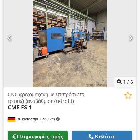
Διαδρομές X/Y/Z: 1016 × 406 × 406 mm. Διαδρομές σε ίντσες:
40" × 16" × 16". Διαστάσεις πάγκου: 1467 × 267 mm / 57,75"
× 10,5". Κώνος άξονα: CAT/CT 40 ή BT 40. Ταχύτητα άξονα: 0–
4000 στροφές/λεπτό. Ισχύς άξονα: 5,6 kW / 7,5 HP. Κίνηση
άξονα: μέσω ιμάντα. Μέγιστη ροπή: περίπου 45 Nm στις 1200
στροφές/λεπτό. Απόσταση από το μπροστινό μέρος του άξονα
έως τον πάγκο: 102–508 mm / 4"–20". Γρήγορη μετακίνηση
X/Y/Z: 5,1 m/λεπτό / 200 ipm. Ταχύτητα κοπής: μέγιστο 5,1
m/λεπτό. Τ-αυλάκια: 3 τεμάχια, πλάτος περίπου 16 mm.
1
/
6
CNC φρεζομηχανή με επιπρόσθετο
τραπέζι (αναβάθμιση/retrofit)
CME
FS 1
Düsseldorf
1.789 km
Πληροφορίες τιμής
Καλέστε