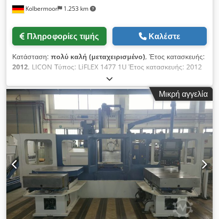
Kolbermoor
1.253 km
Πληροφορίες τιμής
Καλέστε
Κατάσταση:
πολύ καλή (μεταχειρισμένο)
, Έτος κατασκευής:
2012
, LICON Τύπος: LiFLEX 1477 1U Έτος κατασκευής: 2012
Σύστημα ελέγχου Siemens SINUMERIK 840D Solution Line με
ενσωματωμένο σύστημα ελέγχου PLC S7-300. Τεχνικά
Μικρή αγγελία
χαρακτηριστικά μηχανήματος Dedpfozi E A Hex Aatsck
Μέγιστη διαδρομή στον άξονα X: 1400 mm Μέγιστη διαδρομή
στον άξονα Y: 700 mm Μέγιστη διαδρομή στον άξονα Z: 700
mm Άξονας A – εύρος κίνησης: 45° έως –225° Άξονας B: 360°
Μέγιστη επιτάχυνση: 5 m/s² Μέγιστη ταχύτητα διαδρομής: 60
m/min Τεχνική διαθεσιμότητα: 96% Ταχύτητα του άξονα της
ατράκτου: μέγιστο 16.000 στροφές/λεπτό Άτρακτος HSK 63
Ενσωματωμένη άτρακτος Κινητήρας ατράκτου: 25 KW με
100% κύκλο λειτουργίας Υποδοχή εργαλείων: HSK 63 Licon -
Αποθήκη εργαλείων DTC 30 2 αποθήκες δίσκων – συνολικά 60
θέσεις. Θέση μέσω σερβοκινητήρα Μέγιστο μήκος εργαλείου
από την άτρακτο: 400 mm Μέγιστη διάμετρος εργαλείου σε