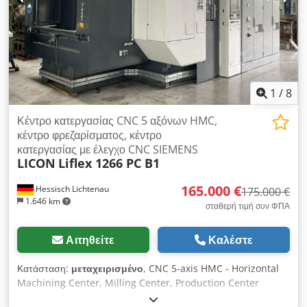
ΑΡΙΘΜΟΣ 2 ΕΥΡΗ CNC HEIDENHAIN TNC 407 ΑΥΤΟΜΑΤΗ
ΚΕΦΑΛΗ ΟΡΙΖΟΝΤΙΑ – ΚΑΘΕΤΗ ΑΛΛΑΓΗ ΕΡΓΑΛΕΙΩΝ
1
/
8
Κέντρο κατεργασίας CNC 5 αξόνων HMC,
κέντρο φρεζαρίσματος, κέντρο
κατεργασίας με έλεγχο CNC SIEMENS
LICON
Liflex 1266 PC B1
165.000 €
Hessisch Lichtenau
175.000 €
1.646 km
σταθερή τιμή συν ΦΠΑ
Αιτηθείτε
Καλέστε
Κατάσταση:
μεταχειρισμένο
, CNC 5-axis HMC - Horizontal
Machining Center, Milling Center, Production Center
Manufacturer: LICON Model: Liflex 1266 PC B1 Year of