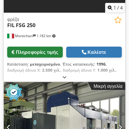
1
/
4
φρέζα
FIL
FSG 250
Montichiari
1.182 km
Πληροφορίες τιμής
Καλέστε
Κατάσταση:
μεταχειρισμένο
, Έτος κατασκευής:
1996
,
διαδρομή άξονα Χ:
2.500 χιλ.
, διαδρομή άξονα Y:
1.000 χιλ.
,
διαδρομή άξονα Z:
1.000 χιλ.
, μέγιστη ταχύτητα περιστροφής:
3.000 στρ./λ.
, ταχύτητα περιστροφής (ελάχ.):
50 στρ./λ.
,
Μικρή αγγελία
ΔΙΑΔΡΟΜΗ ΑΞΟΝΑ X 2500 MM ΔΙΑΔΡΟΜΗ ΑΞΟΝΑ Y 1000
MM ΔΙΑΔΡΟΜΗ ΑΞΟΝΑ Z 1000 MM ΣΤΑΘΕΡΟ ΤΡΑΠΕΖΙ
1600 X 800 MM – ΜΕΓΙΣΤΟ ΦΟΡΤΙΟ 5000 KG
ΠΕΡΙΣΤΡΕΦΟΜΕΝΟ ΤΡΑΠΕΖΙ 750 X 750 MM – ΜΕΓΙΣΤΟ
ΦΟΡΤΙΟ 5000 KG ΤΑΧΥΤΗΤΕΣ ΤΑΧΕΙΑΣ ΜΕΤΑΚΙΝΗΣΗΣ
ΑΞΟΝΩΝ X Y Z 10.000 MM/MIN Dodpfx Aajwz H Hmetsck
ΥΠΟΔΟΧΗ ΑΤΡΑΚΤΟΥ ISO 50 ΣΤΡΟΦΕΣ 50 – 3000 RPM