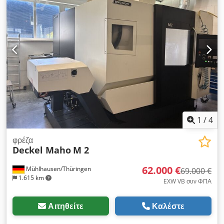
Ανύψωση και κάθοδος ραφιών με κινητήρα 1HP Μεγάλος
χώρος εργασίας 305x1500 mm Κωνικότητα ατράκτου ISO 40 -
Στέλεχος ø 105 mm Τετράγωνοι οδηγοί των αξόνων Υ και Ζ
Ολίσθηση σε Turcite - B Άξονες Χ και Υ Σκληρυμένο τραπέζι
και οδηγοί Dodpfxjupg Nuo Aatjck
1
/
4
φρέζα
Deckel Maho
M 2
62.000 €
Mühlhausen/Thüringen
69.000 €
1.615 km
EXW VB συν ΦΠΑ
Αιτηθείτε
Καλέστε