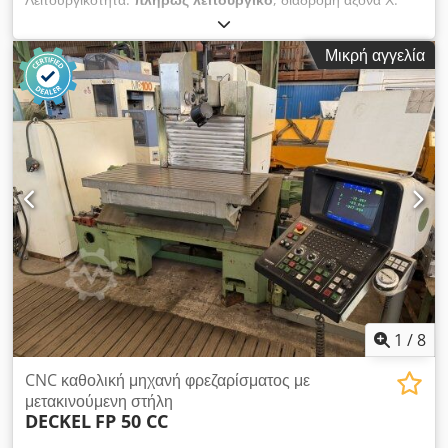
1.830 χιλ.
, διαδρομή άξονα Y:
940 χιλ.
, διαδρομή άξονα Z:
1.000 χιλ.
, Προσφέρουμε αυτό το μεταχειρισμένο
Μικρή αγγελία
φρεζομηχάνημα WAGNER WM 2000, έτους κατασκευής 1991.
Τύπος: WM 2000 Dcodpfoyub Scex Aatsk Αριθμός
μηχανήματος: 9109330 Έτος κατασκευής: 1991 Εάν έχετε
απορίες ή χρειάζεστε περισσότερες πληροφορίες,
παρακαλούμε στείλτε μας μήνυμα ή καλέστε μας.
1
/
8
CNC καθολική μηχανή φρεζαρίσματος με
μετακινούμενη στήλη
DECKEL
FP 50 CC