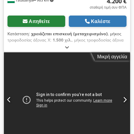
4.200 €
Tatabánya
983 km
σταθερή τιμή συν ΦΠΑ
Αιτηθείτε
Καλέστε
Κατάσταση:
χρειάζεται επισκευή (μεταχειρισμένο)
, μήκος
τροφοδοσίας άξονας Χ:
1.500 χιλ.
, μήκος τροφοδοσίας άξονα
Y:
600 χιλ.
, μήκος τροφοδοσίας άξονα Z:
450 χιλ.
,
Κατασκευαστής: Reckermann Συμβουλή: Beta 10 Κινήσεις: Χ:
Μικρή αγγελία
1500 mm Y: 600 mm Z: 450 mm Dcjdpfxouhnznj Aatok
Έλεγχος: Sinumerik 810M Ο άξονας Υ δεν κινείται, δεν
στέκεται σε σημείο αναφοράς!