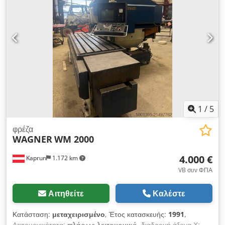
Μηχάνημα σε καλή κατάσταση, διατίθεται τεκμηρίωση μηχανής.
Για περισσότερα δεδομένα, δείτε τα φύλλα δεδομένων.
1
/
5
φρέζα
WAGNER
WM 2000
4.000 €
Kaprun
1.172 km
VB συν ΦΠΑ
Αιτηθείτε
Καλέστε
Κατάσταση:
μεταχειρισμένο
, Έτος κατασκευής:
1991
,
Λειτουργικότητα:
πλήρως λειτουργικό
, διαδρομή άξονα Χ: