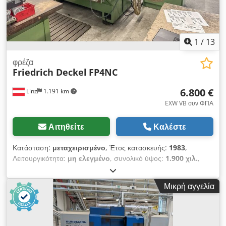
1
/
13
φρέζα
Friedrich Deckel
FP4NC
6.800 €
Linz
1.191 km
EXW VB συν ΦΠΑ
Αιτηθείτε
Καλέστε
Κατάσταση:
μεταχειρισμένο
, Έτος κατασκευής:
1983
,
Λειτουργικότητα:
μη ελεγμένο
, συνολικό ύψος:
1.900 χιλ.
,
συνολικό πλάτος:
2.500 χιλ.
, συνολικό μήκος:
3.000 χιλ.
,
πλάτος τραπεζιού:
560 χιλ.
, μήκος τραπεζιού:
1.400 χιλ.
, θέση
Μικρή αγγελία
της κεφαλής φρεζαρίσματος:
Schwenkkopf
, απαιτούμενο
πλάτος:
2.500 χιλ.
, απαίτηση χώρου μήκος:
3.000 χιλ.
,
απαιτούμενο ύψος:
1.900 χιλ.
, Προσφέρουμε αυτό το
μεταχειρισμένο φρεζοκέντρο Deckel FP4NC, έτος κατασκευής