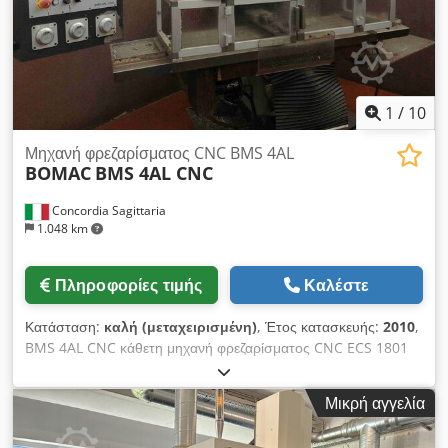
1
/
10
Μηχανή φρεζαρίσματος CNC BMS 4AL
BOMAC
BMS 4AL CNC
Concordia Sagittaria
1.048 km
Πληροφορίες τιμής
Καλέστε
Κατάσταση:
καλή (μεταχειρισμένη)
, Έτος κατασκευής:
2010
,
BMS 4AL CNC κάθετη μηχανή φρεζαρίσματος CNC ECS 1801
Στιβαρή μηχανή φρεζαρίσματος για ευρύ φάσμα εφαρμογών
Κατασκευή από χυτοσίδηρο Meehanite Κινητήρας ατράκτου
Μικρή αγγελία
5HP με inverter (μεταβλητή ταχύτητα) Αυτόματη τροφοδοσία
των αξόνων Χ και Υ με κινητήρα 1/2 HP και αντιστροφέα