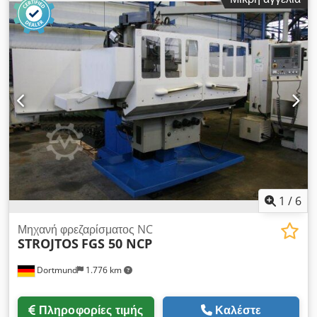
530. Η μηχανή πωλείται χωρίς εργαλεία χωρίς βίτσιο, τεχνική
κατάσταση πολύ καλή, μπορεί να επιθεωρηθεί ανά πάσα
στιγμή χωρίς ηλεκτρικό ρεύμα. Dsdpfxeu A Azuo Aatsck
1
/
6
Μηχανή φρεζαρίσματος NC
STROJTOS
FGS 50 NCP
Dortmund
1.776 km
Πληροφορίες τιμής
Καλέστε