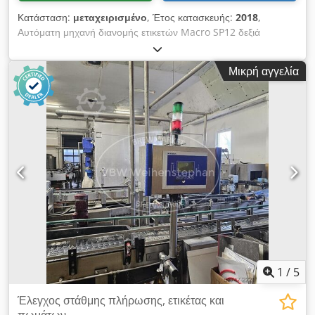
Κατάσταση:
μεταχειρισμένο
, Έτος κατασκευής:
2018
,
Αυτόματη μηχανή διανομής ετικετών Macro SP12 δεξιά
RA1956 Κατασκευαστής: Schwinn Μοντέλο: Macro SP 12
Έτος κατασκευής: 2018 Προσανατολισμός: δεξιά Διάφραγμα
Μικρή αγγελία
ετικέτας: έως 115 mm Ταχύτητα ετικέτας: 1-18 m/min Μέγιστη
διάμετρος ρολού ετικέτας: 300 mm Διάμετρος πυρήνα 40 mm
επεκτάσιμη με προσαρμογέα Σύνδεση: βύσμα ευρώ 230/50Hz
Ενσωματωμένος έλεγχος με παραμέτρους ελέγχου,
ελεγχόμενες εισόδους και εξόδους, μηνύματα σφάλματος,...
Πρόσθετος εξοπλισμός: Εξωτερική απελευθέρωση εκκίνησης
Μονάδα εφαρμογής κενού AP 010-500 Συνδυασμός συσκευής
συντήρησης Προσαρμογέας πυρήνα AP 031 Προειδοποίηση -
παροχή ετικέτας Πλαίσιο τοποθέτησης Crjdok Abm Aopfx
Akbof Κιβώτιο ελέγχου Προειδοποιητική λυχνία, 3 σταδίων
1
/
5
Έλεγχος στάθμης πλήρωσης, ετικέτας και
πωμάτων