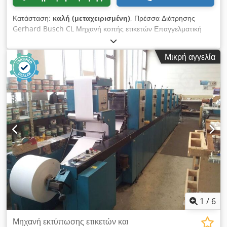
κοπής
Κατάσταση:
καλή (μεταχειρισμένη)
, Πρέσσα Διάτρησης
Gerhard Busch CL Μηχανή κοπής ετικετών Επαγγελματική
μηχανή κατασκευασμένη στη Γερμανία. Άριστη κατάσταση,
έτοιμη για λειτουργία. Η Busch είναι πρωτοπόρος στην
Μικρή αγγελία
κατασκευή μηχανών ετικετοποίησης και προωθητήρων. 100%
λειτουργική, χωρίς εμφανή σημάδια φθοράς. Τεχνικά
χαρακτηριστικά: Μέγ. μέγεθος: 330x380mm Ελάχ. μέγεθος:
130x180mm Κύκλοι: 8/λεπτό Διαδρομή εμβόλου: 180mm
Απόδοση: 400.000 φύλλα/ώρα Εγκατεστημένη ισχύς: 15kW
Βάρος: 2600 kg Η μηχανή διαθέτει ταχύτατη υδραυλική
μονάδα. Προστατευτικά καλύμματα, φωτοκύτταρα για
αυτόματη λειτουργία, και γρήγορα ρυθμιζόμενα σιαγόνες κοπής
με μανιβέλα. Crodpfszlgf Iox Akbef Ρύθμιση γωνίας
ολόκληρης της κεφαλής, ρύθμιση διαδρομής εμβόλου και
ρύθμιση τραπεζιού. Τραπέζι τροφοδοσίας ρυθμιζόμενο σε
όλους τους άξονες. Δύο τρόποι λειτουργίας: αυτόματος και
χειροκίνητος. Αποκοπή ουράς στην παράδοση. Εργαλειοθήκη,
ταινία μεταφοράς για απόρριψη αποβλήτων σε δοχείο.
1
/
6
Κατασκευάζεται στη Γερμανία.
Μηχανή εκτύπωσης ετικετών και