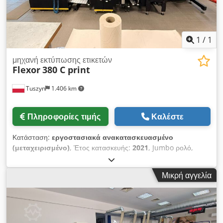
απόθεμα Emskirchen / Νυρεμβέργη - Μπορεί να ελεγχθεί
1
/
1
μηχανή εκτύπωσης ετικετών
Flexor
380 C print
Tuszyn
1.406 km
Πληροφορίες τιμής
Καλέστε
Κατάσταση:
εργοστασιακά ανακατασκευασμένο
(μεταχειρισμένο)
, Έτος κατασκευής:
2021
, Jumbo ρολό,
μέγιστη διάμετρος 900 mm Μέγιστο πλάτος υλικού 380 mm
Μέγιστο πλάτος εκτύπωσης 370 mm Μέγιστη διάμετρος
Μικρή αγγελία
επανατύλιξης 900 mm Ταχύτητα μηχανήματος 250 μ/λεπτό
Έτος κατασκευής 2021 Λιγότερες ώρες λειτουργίας Αποτελείται
από: - Όλα τα μέρη του μηχανήματος κινούνται με
σερβοκινητήρες - 2 μονάδες εκτύπωσης flexo Bobst, που
κινούνται με σερβοκινητήρες Ελάχιστη/Μέγιστη επανάληψη