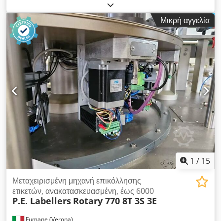
κατασκευασμένο στην Ιταλία. Η AMC είναι παγκόσμιος ηγέτης
στην παραγωγή μηχανημάτων κοπής ετικετών. Άριστη
Μικρή αγγελία
κατάσταση. Το μηχάνημα είναι 100% λειτουργικό και έτοιμο για
παραγωγή. Αυτό είναι το μοντέλο που βρίσκεται αυτή τη στιγμή
σε παραγωγή. Τεχνικά χαρακτηριστικά: Μέγιστη διάσταση: 220
x 220 mm Κύκλοι: 18/λεπτό Απόδοση: 900.000 φύλλα/ώρα
Βάρος: 700 kg Το μηχάνημα διαθέτει υδραυλική μονάδα ταχείας
λειτουργίας. Credpfjzmu I Hex Akbof Φωτοηλεκτρικά
φράγματα ασφαλείας. Ρυθμιζόμενο τραπέζι τροφοδοσίας προς
όλες τις κατευθύνσεις. Δύο τρόποι λειτουργίας: ημιαυτόματος
και χειροκίνητος. Οδηγός φύλλων στην έξοδο.
1
/
15
Μεταχειρισμένη μηχανή επικόλλησης
ετικετών, ανακατασκευασμένη, έως 6000
P.E. Labellers
Rotary 770 8T 3S 3E
Fumane (Verona)