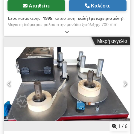
Αιτηθείτε
Καλέστε
Έτος κατασκευής:
1995
, κατάσταση:
καλή (μεταχειρισμένη)
,
Μέγιστη διάμετρος ρολού στην μονάδα ξετύλιξης: 700 mm
(Άξονας 76) Μέγιστη διάμετρος ρολού στην μονάδα
επανατύλιξης: 450 mm Μέγιστο πλάτος υλικού: 330 mm
Μικρή αγγελία
Μέγιστη ταχύτητα: 220 μ/λεπτό Csdpfx Ajzn Azwekborf
Περιγραφή: Μονάδα ξετύλιξης, πίνακας συγκόλλησης, σύστημα
καθοδήγησης υλικού, μονάδα κοπής, μονάδα επανατύλιξης,
μετρητές (ετικετών ή μέτρων), ανίχνευση ελλιπών ετικετών με
οπτικό έλεγχο.
1
/
6