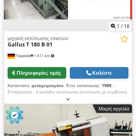
1
/
18
μηχανή εκτύπωσης ετικετών
Gallus
T 180 B 01
Γερμανία
1.611 km
Πληροφορίες τιμής
Καλέστε
Κατάσταση:
μεταχειρισμένο
, Έτος κατασκευής:
1988
, -
Επεξεργασία - 4 μονάδες εκτύπωσης (εκτύπωση με συμβατική
μέθοδο) - Επικάλυψη με υπεριώδη ακτινοβολία (UV) Crjdpfx
Aezq U U Iekbof - Διάτρηση - Περιέλιξη
Μικρή αγγελία