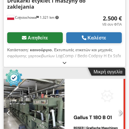
Drukarki etykiet i maszyny do
zaklejania
2.500 €
Częstochowa
1.321 km
VB συν ΦΠΑ
Αιτηθείτε
Καλέστε
Κατάσταση:
καινούργιο
, Εκτυπωτές ετικετών και μηχανές
σφράγισης χαρτοκιβωτίων LogComp / Bedo Codpsy H Ex Ssfx
Akbjrf
Μικρή αγγελία