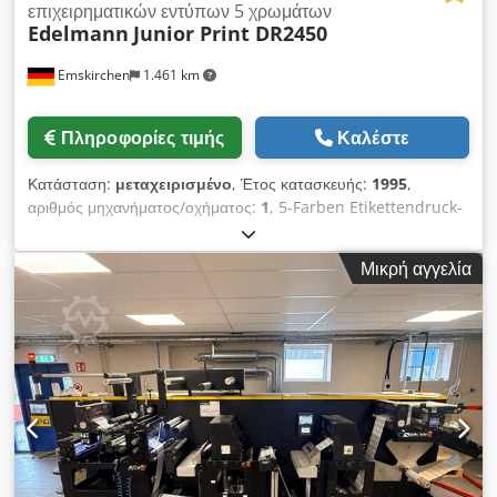
επιχειρηματικών εντύπων 5 χρωμάτων
Edelmann
Junior Print DR2450
Emskirchen
1.461 km
Πληροφορίες τιμής
Καλέστε
Κατάσταση:
μεταχειρισμένο
, Έτος κατασκευής:
1995
,
αριθμός μηχανήματος/οχήματος:
1
, 5-Farben Etikettendruck-
und Endlosdruckmaschine - 5-Color Label- and Business
Form Printing Machine Edelmann Junior Print
Μικρή αγγελία
DR2450Baujahr / Year 1995 - Serial-No. 1.228/8 Μέγεθος 8
1/3" Μέγεθος εκτύπωσης max. 207,5 x 360mm Ταχύτητα /
Ταχύτητα max. 40.000rev/h Πλάτος χαρτιού 150-370mm
Διάμετρος μπομπίνας 1000mm Διάμετρος Kern / Πυρήνας
70mm Papiergrammatur / Βάρος χαρτιού 30-160gr7sqm
Schnittlänge / Μήκος κοπής 423,3 ή 211,6mm Roll zu Bogen
/ Από ρολό σε φύλλο Cjdpfxsh Axahs Akbjrf Επιθεώρηση
μέσω Skype-Video-Inspection μέσω Skype-Video Θα χαρούμε
πολύ με την επίσκεψή σας - περισσότερα μηχανήματα σε
απόθεμα Διαθέσιμο άμεσα - Μπορεί να επιθεωρηθεί Σε