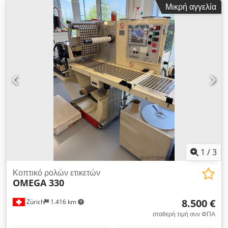
Μικρή αγγελία
ταχύτητα: 50 μ./λεπτό Ισχύς μηχανήματος: 3φ/26 kW Βάρος
μηχανής: περ. 12.000 kg Αποτύλιγμα 6 μονάδες υγρής UV
όφσετ εκτύπωσης 1 μονάδα UV φλεξογραφίας 1 περιστροφική
κοπή με μήτρα Εγκάρσια κοπή Cjdpfey Tlyisx Akborf
Επανατύλιγμα Σύστημα επιθεώρησης με κάμερα BST
Υπολογιστικά ελεγχόμενο σύστημα μελανιού CABER με SIP3
Σύστημα απομακρυσμένης τεχνικής διάγνωσης Ψύκτης Όλοι οι
άξονες μελανώματος έχουν αντικατασταθεί με καινούργιους
1
/
3
Κοπτικό ρολών ετικετών
OMEGA 330
8.500 €
Zürich
1.416 km
σταθερή τιμή συν ΦΠΑ