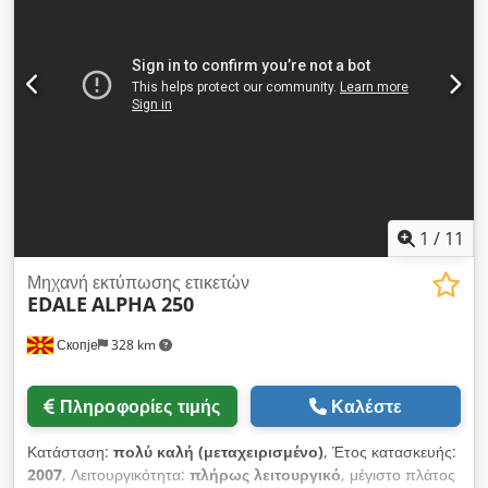
1
/
11
Μηχανή εκτύπωσης ετικετών
EDALE
ALPHA 250
Скопје
328 km
Πληροφορίες τιμής
Καλέστε
Κατάσταση:
πολύ καλή (μεταχειρισμένο)
, Έτος κατασκευής:
2007
, Λειτουργικότητα:
πλήρως λειτουργικό
, μέγιστο πλάτος