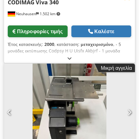
CODIMAG
Viva 340
Neuhausen
1.502 km
Πληροφορίες τιμής
Καλέστε
Έτος κατασκευής:
2000
, κατάσταση:
μεταχειρισμένο
, - 5
μονάδες εκτύπωσης Codpsy H U Uisfx Akbjrf - 1 μονάδα
επίστρωσης με φλέξο - 6 μονάδες στεγνώματος με υπεριώδη
ακτινοβολία (με ψύξη με αέρα) - Κυλινδρική μονάδα κοπής -
Μικρή αγγελία
GAP Master - BST, σύστημα οπτικής παρακολούθησης της
ταινίας Πλήρως περιστροφική, πλάτος 355,6 χιλ. Μέγιστο
πλάτος ταινίας: 340 χιλ. Ελάχιστο πλάτος ταινίας: 120 χιλ.