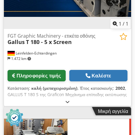
1
/
1
FGT Graphic Machinery - ετικέτα οθόνης
Gallus
T 180 - 5 x Screen
Leinfelden-Echterdingen
1.472 km
Πληροφορίες τιμής
Καλέστε
Κατάσταση:
καλή (μεταχειρισμένη)
, Έτος κατασκευής:
2002
,
GALLUS T 180 S της Graficon Μηχάνημα επίπεδης εκτύπωσης
σε πέντε χρώματα, με δυνατότητα θερμής χάραξης και κοπής
Αξιότιμοι κύριοι/ες, Με χαρά σας προσφέρουμε το ακόλουθο
Μικρή αγγελία
μηχάνημα Gallus T 180 S της Graficon, ένα εξαιρετικά ευέλικτο
μηχάνημα εκτύπωσης και επεξεργασίας ετικετών στενού
πλάτους. Το μηχάνημα είναι εξοπλισμένο με πέντε μονάδες
επίπεδης εκτύπωσης, δυνατότητα θερμής χάραξης, λειτουργία