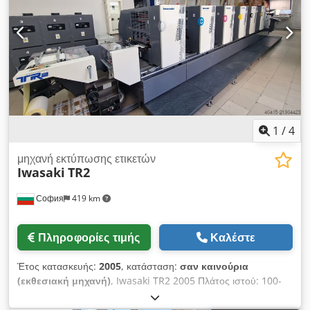
εκτύπωσης 305-610 mm, Στέγνωμα με υπεριώδη ακτινοβολία
(UV), - Σχεδιασμός μηχανήματος σύμφωνα με τα πρότυπα CE -
1 μονάδα κοπής με μήτρα, που κινείται με σερβοκινητήρα - 1
μονάδα επανατύλιξης μήτρας, μέγιστη διάμετρος 600 mm - 1
ράβδος ανατροπής - 1 ενσωματωμένη μονάδα σχισίματος - 1
τεκμηρίωση Αξεσουάρ: Crjdszn H Rispfx Akbof - 4 κύλινδροι
Anilox - 10 κύλινδροι εκτύπωσης - 5 κύλινδροι κοπής με μήτρα
1
/
4
μηχανή εκτύπωσης ετικετών
Iwasaki
TR2
София
419 km
Πληροφορίες τιμής
Καλέστε
Έτος κατασκευής:
2005
, κατάσταση:
σαν καινούρια
(εκθεσιακή μηχανή)
, Iwasaki TR2 2005 Πλάτος ιστού: 100-
330 mm Μέγιστη επιφάνεια εκτύπωσης: 310 x 254 mm
Επανάληψη εκτύπωσης: 50-260 mm Μέγιστη μηχανική