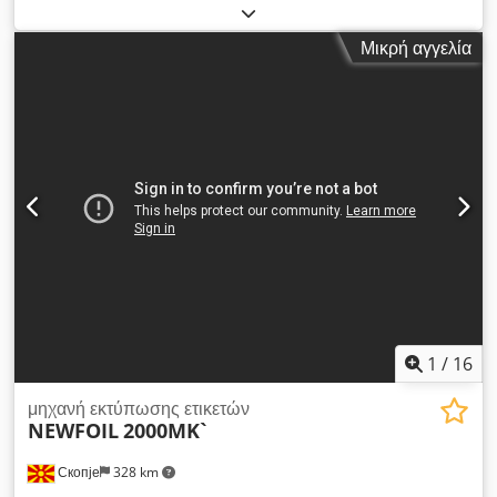
προϊόντος:
250 χιλ.
, πλάτος εργασίας:
247 χιλ.
, αριθμός
συρταριών:
4
, πλάτος ρολού:
250 χιλ.
, διάμετρος κυλίνδρου:
Μικρή αγγελία
600 χιλ.
, εσωτερική διάμετρος:
76 χιλ.
, EDALE ALPHA 250 έτος
κατασκευής 2007 πλάτος υλικού 250 mm 4 χρώματα 4
σταθμοί υπέρυθρης ξήρανσης 2 σταθμοί εκτύπωσης (1
σταθμός για φύλλα) Crodpfxoyrzy Uo Akbof 1 σταθμός
επανατύλιξης 1 σταθμός επανατύλιξης απορριμμάτων κάμερα
ελέγχου υλικού (visi-tech) σταθμός κοπής (στρογγυλές
λεπίδες) οδηγός υλικού (E+EL) Μαγνητικός κύλινδρος: 76Z,
77Z, 91Z, 93Z, 96Z x 1 τεμ. (συνολικά 5 τεμ.) Κύλινδρος
εκτύπωσης: 76Z, 79Z, 83Z, 91Z, 96Z x 4 τεμ. (συνολικά 20
τεμ.) Το μηχάνημα είναι σε πολύ καλή κατάσταση λειτουργίας
και μπορεί να ελεγχθεί και να δοκιμαστεί οποιαδήποτε στιγμή.
1
/
16
μηχανή εκτύπωσης ετικετών
NEWFOIL
2000MK`
Скопје
328 km