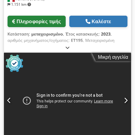
1.151 km
Πληροφορίες τιμής
Καλέστε
Κατάσταση:
μεταχειρισμένο
, Έτος κατασκευής:
2023
,
αριθμός μηχανήματος/οχήματος:
ET195
, Μεταχειρισμένη
μηχανή κόλλησης και επισήμανσης, μηχανή επισήμανσης PE,
ανακατασκευασμένη, με δυνατότητα έως 6.000 φιάλες ανά ώρα
Μικρή αγγελία
(BPH) Πλήρης μετατροπή από μηχανική σε ηλεκτρονική μηχανή
Μεταχειρισμένη περιστροφική μηχανή επισήμανσης,
ανακατασκευασμένη, με δυνατότητα έως 6.000 Πλήρης
αντικατάσταση της κεφαλής με νέες πλάκες, κινητήρες,
ηλεκτρονικές πλακέτες και διπλά συστήματα κίνησης για οπτική
ευθυγράμμιση Αντικατάσταση των μονάδων με 3 νέες μονάδες
κόλλησης για μηχανές επισήμανσης PE ή τύπου PackLab
Πλήρης ανακατασκευή της μονάδας κόλλησης για την L-
σχήματος σφράγιση στις μηχανές επισήμανσης PE Έλεγχος
των τσιμπίδων σύσφιξης για τη σφράγιση Νέος ηλεκτρικός
πίνακας Νέες, πλήρεις προστατευτικές διατάξεις σύμφωνα με
το πρότυπο CE για τις μηχανές επισήμανσης PE Εγκατάσταση