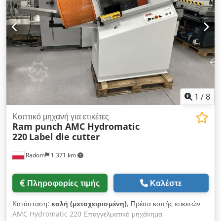
1
/
8
Κοπτικό μηχανή για ετικέτες
Ram punch AMC Hydromatic
220
Label die cutter
Radom
1.371 km
Πληροφορίες τιμής
Καλέστε
Κατάσταση:
καλή (μεταχειρισμένη)
, Πρέσα κοπής ετικετών
AMC Hydromatic 220 Επαγγελματικό μηχάνημα