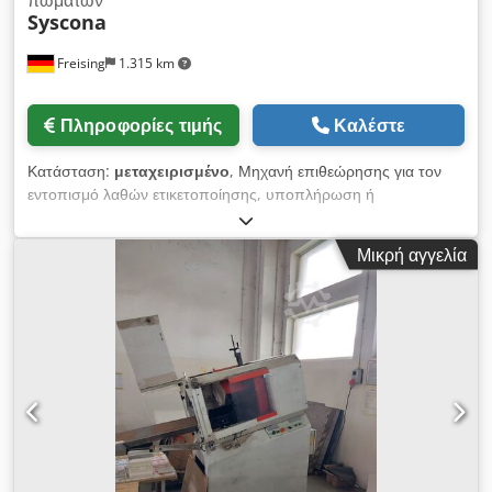
Syscona
Freising
1.315 km
Πληροφορίες τιμής
Καλέστε
Κατάσταση:
μεταχειρισμένο
, Μηχανή επιθεώρησης για τον
εντοπισμό λαθών ετικετοποίησης, υποπλήρωση ή
υπερπλήρωση φιαλών καθώς και ελαττωματικών πωμάτων. Οι
φιάλες με ελαττώματα απορρίπτονται. Οι διερχόμενες φιάλες
Μικρή αγγελία
μετριούνται επίσης. Το ύψος πλήρωσης μετριέται με
απορρόφηση γάμμα. Codezg I Ndopfx Akbsrf Μηχανή
(συμπλ.): Μηχανή επιθεώρησης τελικού προϊόντος· Έτος
κατασκευής περ. 1997 - 2008 Μέγιστη απόδοση: 30.000
φιάλες/ώρα Ισχύς: 300 VA Τάση: 230 V Συχνότητα: 50 Hz