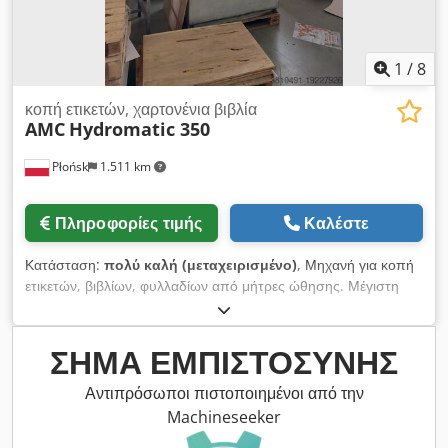
1
/
8
κοπή ετικετών, χαρτονένια βιβλία
AMC
Hydromatic 350
Płońsk
1.511 km
Πληροφορίες τιμής
Καλέστε
Κατάσταση:
πολύ καλή (μεταχειρισμένο)
, Μηχανή για κοπή
ετικετών, βιβλίων, φυλλαδίων από μήτρες ώθησης. Μέγιστη
μορφή 350 x 350 mm Cjdpfxewm Hk As Akborf
ΣΉΜΑ ΕΜΠΙΣΤΟΣΎΝΗΣ
Αντιπρόσωποι πιστοποιημένοι από την
Machineseeker