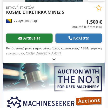
μηχανή ετικετών
KOSME ETIKETIRKA
MINI2 S
1.500 €
Privalj
600 km
σταθερή τιμή συν ΦΠΑ
Αιτηθείτε
Καλέστε
Κατάσταση:
μεταχειρισμένο
, Έτος κατασκευής:
1994
, χάρτινη
ετικετοποιός Codjv Daayspfx Akbjrf