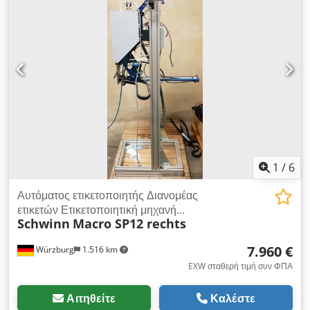
εκτύπωσης Διεπαφές: RS 232 σειριακή, IEEE 1284 Μέσα
εκτύπωσης: Τυπικά μέσα, ετικέτες και μέσα RFID (ανάγνωση
και κωδικοποίηση ετικετών RFIF) Ελάχιστο μήκος ετικέτας: 12,7
mm Πλάτος μέσων εκτύπωσης: 16-114mm Πλάτος κορδέλας:
25,4-107mm Μέγιστο μήκος κορδέλας: 900m Διάμετρος
πυρήνα ρολού: 25,4mm Μέγιστη διάμετρος ρολού: 101.6mm
Ανάλυση: 203 κουκκίδες/ίντσα (8 κουκκίδες/mm) Μέγεθος
κουκκίδων: 0.125mm x 0.125mm Ταχύτητα εκτύπωσης: 12
ίντσες/δευτερόλεπτο
1
/
6
Αυτόματος ετικετοποιητής Διανομέας
ετικετών Ετικετοποιητική μηχανή...
Schwinn
Macro SP12 rechts
7.960 €
Würzburg
1.516 km
EXW σταθερή τιμή συν ΦΠΑ
Αιτηθείτε
Καλέστε