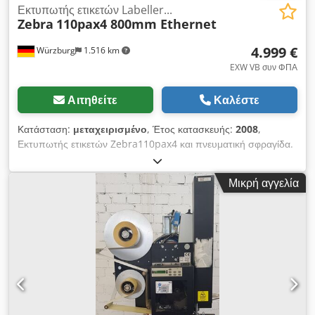
Εκτυπωτής ετικετών Labeller...
Zebra
110pax4 800mm Ethernet
4.999 €
Würzburg
1.516 km
EXW VB συν ΦΠΑ
Αιτηθείτε
Καλέστε
Κατάσταση:
μεταχειρισμένο
, Έτος κατασκευής:
2008
,
Εκτυπωτής ετικετών Zebra110pax4 και πνευματική σφραγίδα.
RA2315 Κατασκευαστής εκτυπωτή: Zebra Τύπος εκτυπωτή
110pax4 Πίνακας ελέγχου: οθόνη LCD με ένδειξη κατάστασης
Μικρή αγγελία
και κουμπιά στον εκτυπωτή, χειροκίνητος πίνακας ελέγχου στο
πλάι και έλεγχος μέσω PLC I/O Τύπος εκτύπωσης: Επιλογή
θερμικής εκτύπωσης μεταφοράς ή άμεσης θερμικής
εκτύπωσης Διασυνδέσεις: Ethernet/καλώδιο ελέγχου Μέσα
εκτύπωσης: Τυπικά μέσα, ετικέτες και μέσα RFID (ανάγνωση
και κωδικοποίηση ετικετών RFIF) Τρέχον μέγεθος ετικέτας:
90x36mm, ο απλικατέρ έχει σχεδιαστεί για αυτό το μέγεθος
Ελάχιστο μήκος ετικέτας: 12,7mm Πλάτος μέσων εκτύπωσης:
16-114mm Πλάτος κορδέλας: 25,4-107mm Μέγιστο μήκος