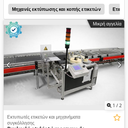
α
Μηχανές εκτύπωσης και κοπής ετικετών
Ετικέτ
Μικρή αγγελία
1
/
2
Εκτυπωτές ετικετών και μηχανήματα
συγκόλλησης