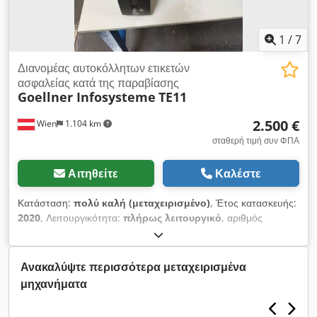
1
/
7
Διανομέας αυτοκόλλητων ετικετών
ασφαλείας κατά της παραβίασης
Goellner Infosysteme
TE11
2.500 €
Wien
1.104 km
σταθερή τιμή συν ΦΠΑ
Αιτηθείτε
Καλέστε
Κατάσταση:
πολύ καλή (μεταχειρισμένο)
, Έτος κατασκευής:
2020
, Λειτουργικότητα:
πλήρως λειτουργικό
, αριθμός
μηχανήματος/οχήματος:
TE6110019
, Ημιαυτόματος διανομέας
ετικετών ασφαλείας για την τοποθέτηση ετικετών ασφαλείας σε
γωνίες σε αναδιπλούμενα κουτιά με γλωττίδες ασφάλισης.
Ανακαλύψτε περισσότερα μεταχειρισμένα
Cedpfx Akozqfu Eeborf
μηχανήματα