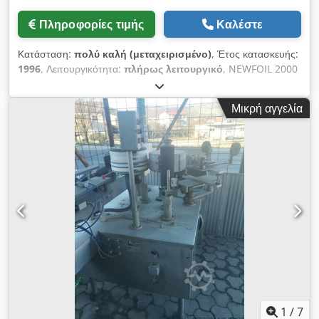
Πληροφορίες τιμής
Καλέστε
Κατάσταση:
πολύ καλή (μεταχειρισμένο)
, Έτος κατασκευής:
1996
, Λειτουργικότητα:
πλήρως λειτουργικό
, NEWFOIL 2000
MKII έτος 1996 Crjdpfxsyrzzfj Akbef πλάτος ιμάντα 125mm
Μέγιστη επιφάνεια εκτύπωσης 125x150mm Μέγιστη επιφάνεια
Μικρή αγγελία
κοπής 125x150mm Ταχύτητα 6000 κύκλοι Κύτταρο
επανακαταγραφής Δυνατότητα για 2 φύλλα φιλμ Ξετύλιγμα
Τύλιγμα
1
/
7