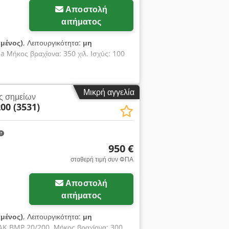
Αποστολή
αιτήματος
μένος)
, Λειτουργικότητα:
μη
 Μήκος βραχίονα: 350 χιλ. Ισχύς: 100
Μικρή αγγελία
ς σημείων
00 (3531)
950 €
σταθερή τιμή συν ΦΠΑ
Αποστολή
αιτήματος
μένος)
, Λειτουργικότητα:
μη
MAK BMP 20/200. Μήκος βραχίονα: 300