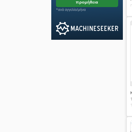
προμήθεια
*ανά αγγελία/μήνα