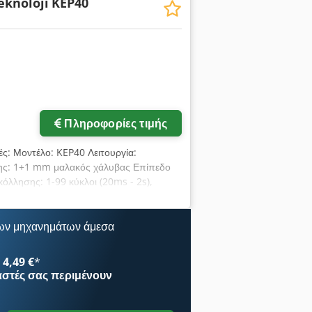
knoloji
KEP40
Αυτόματη στοίβαξη των πλεγμάτων
(1 πλέγμα σε 30 δευτερόλεπτα – ανάλογα
Πληροφορίες τιμής
ές: Μοντέλο: KEP40 Λειτουργία:
ησης: 1+1 mm μαλακός χάλυβας Επίπεδο
όλλησης: 1-99 κύκλοι (20ms - 2s),
λεια Προστασίας: 63A Μήκος Εύκαμπτου
αισίου: 100cm Καλώδιο Τροφοδοσίας:
 610mm Βάρος: 116kg
ων μηχανημάτων άμεσα
4,49 €
*
αστές
σας περιμένουν