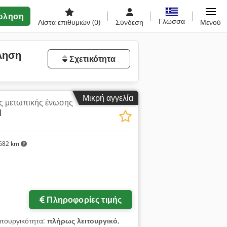
ώληση
Γλώσσα
Λίστα επιθυμιών
(0)
Σύνδεση
Μενού
ληση
Σχετικότητα
Μικρή αγγελία
ς μετωπικής ένωσης
1
682 km
Πληροφορίες τιμής
ειτουργικότητα:
πλήρως λειτουργικό
,