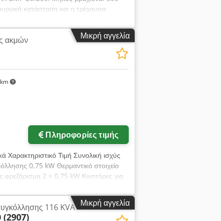
ουργική κατάσταση και η τρέχουσα
Μικρή αγγελία
ς ακμών
 km
αφίες
Πληροφορίες τιμής
ικά Χαρακτηριστικό Τιμή Συνολική ισχύς
κόλλησης 0,75 kW Θερμαντικό στοιχείο
ς φρεζάρισμα 2 × 0,75 kW Κινητήρες για
γα με την έκδοση) Ταχύτητα λειτουργίας
3 mm Μέγιστο ύψος ταινίας άκρων 45
Μικρή αγγελία
συγκόλλησης 116 KVA
MPa Διαστάσεις μηχανήματος 4580 ×
 (2907)
× 650 × 1280 mm Καθαρό / μικτό βάρος