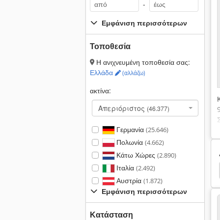
-
Εμφάνιση περισσότερων
Τοποθεσία
Η ανιχνευμένη τοποθεσία σας:
Ελλάδα
(αλλάζω)
ακτίνα:
Απεριόριστος
(46.377)
Γερμανία
(25.646)
Πολωνία
(4.662)
Κάτω Χώρες
(2.890)
Ιταλία
(2.492)
πλής Όψης
Combima
Ima Combima
Ima
Αυστρία
(1.872)
Εμφάνιση περισσότερων
Κατάσταση