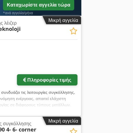
Καταχωρίστε αγγελία τώρα
*ανά αγγελία/μήνα
Μικρή αγγελία
 λέιζερ
knoloji
Πληροφορίες τιμής
συνδυάζει τις λειτουργίες συγκόλλησης,
νόμηση ενέργειας, απαιτεί ελάχιστη
υργίας σε διάφορους τύπους μετάλλων.
ς λέιζερ: Λέιζερ ινών (Raycus) Μήκος
ισχύος εξόδου: < 3% Κεντρική απόσταση
Μικρή αγγελία
ς συγκόλλησης
ς): 0,1 - 5 mm Σύστημα ψύξης λέιζερ:
0 4- 6- corner
Hz Ισχύς μηχανήματος: ≤ 9,5kW