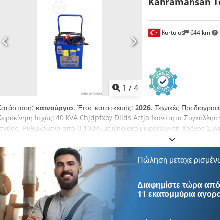
Kahramansan Te
σύστημα κίνησης με σερβοκινητήρα για τη μεταφορά του πλέγματος • 
(μέγιστο 50 τεμάχια) • Ταχύτητα λειτουργίας έως και 120 κύκλοι/λεπτό 
με τις διαστάσεις του πλέγματος)
Kurtuluş
644 km
1
/
4
Κατάσταση:
καινούργιο
, Έτος κατασκευής:
2026
, Τεχνικές Προδιαγραφ
Χειροκίνητη Ισχύς: 40 kVA Chjdpfxoy Dilds Acfja Ικανότητα Συγκόλλ
Ισχύος: Ρυθμιζόμενο από 0-100% με ψηφιακό μικροελεγκτή Χρόνος Συγκ
ρυθμιζόμενο με ψηφιακό μικροελεγκτή Τάση Εισόδου: 380V/50Hz Ασφά
Καλωδίου Βραχίονα Πιστολιού: 250cm Μήκος Εύκαμπτου Καλωδίου Πλ
3m Κλάση Προστασίας: IP21 Διαστάσεις (Π/Μ/Υ): 530mm x 430mm x
Πώληση μεταχειρισμέν
Διαφημίστε τώρα από 
11 εκατομμύρια αγορ