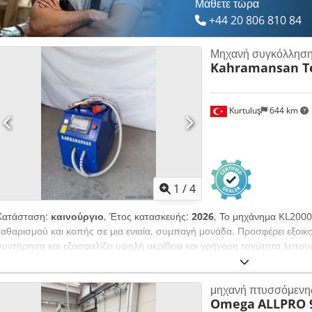
Μάθετε τώρα
+44 20 806 810 84
Μηχανή συγκόλλησης
Kahramansan Te
Kurtuluş
644 km
1
/
4
Κατάσταση:
καινούργιο
, Έτος κατασκευής:
2026
, Το μηχάνημα KL2000 
καθαρισμού και κοπής σε μια ενιαία, συμπαγή μονάδα. Προσφέρει εξοικο
συντήρηση και εξασφαλίζει υψηλή ακρίβεια και γρήγορη ταχύτητα λειτο
Τεχνικά Χαρακτηριστικά: Chedozmtmhopfx Acfea Πηγή λέιζερ: 2kW Τύπο
κύματος λέιζερ: 1080 nm Ρύθμιση ισχύος: 10 - 100% Σταθερότητα της 
μηχανή πτυσσόμενη
εστίασης: 150 mm Ρυθμιζόμενη αξονική εκκεντρότητα (ραφή συγκόλληση
Omega
ALLPRO 9
Ενσωματωμένο σύστημα ψύξης με νερό Τροφοδοσία ρεύματος: 220V 50