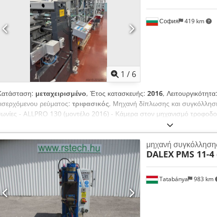
София
419 km
1
/
6
Κατάσταση:
μεταχειρισμένο
, Έτος κατασκευής:
2016
, Λειτουργικότητα
εισερχόμενου ρεύματος:
τριφασικός
, Μηχανή δίπλωσης και συγκόλληση
γωνίες - ALLPRO 130 (μοντέλο 2016) - Κάμερα στον μηχανισμό τροφοδ
εισόδου στο τμήμα παράδοσης - Μηχανισμός τροφοδοσίας με αναρρόφ
σερβοκινητήρα - Τμήματα πλευρικής ρύθμισης, αριστερά και δεξιά Chedp
μηχανή συγκόλληση
Κινούμενοι μεταφορικοί ιμάντες - Κινούμενοι άνω φορείς για βαριά υλικ
DALEX
PMS 11-4 
κουτιά με 4 ή 6 γωνίες - Πνευματικό σύστημα ευθυγράμμισης για κουτιά 
αυτόματο κλείσιμο - eWON Flexy για κοινή χρήση δεδομένων OPC UA - 
Σύστημα θερμοκολλητικής συγκόλλησης LAMBERTONI (2 πιστόλια) + πλε
Tatabánya
983 km
- Επιλογή εγκατάστασης συστήματος κρύας κόλλας ZATOR (4 πιστόλια) 