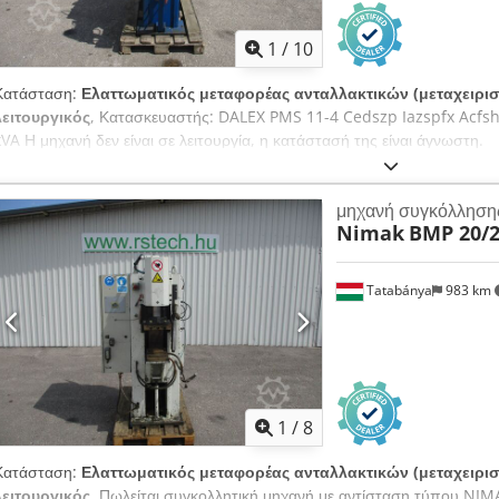
1
/
10
Κατάσταση:
Ελαττωματικός μεταφορέας ανταλλακτικών (μεταχειρισ
λειτουργικός
, Κατασκευαστής: DALEX PMS 11-4 Cedszp Iazspfx Acfsha
kVA Η μηχανή δεν είναι σε λειτουργία, η κατάστασή της είναι άγνωστη.
μηχανή συγκόλληση
Nimak
BMP 20/2
Tatabánya
983 km
1
/
8
Κατάσταση:
Ελαττωματικός μεταφορέας ανταλλακτικών (μεταχειρισ
λειτουργικός
, Πωλείται συγκολλητική μηχανή με αντίσταση τύπου NI