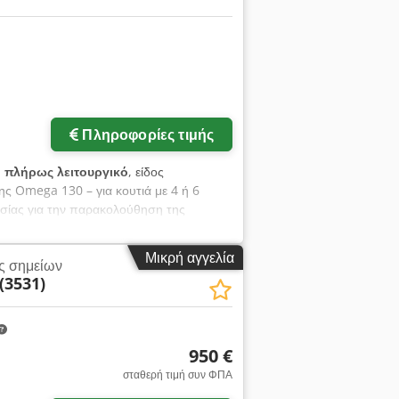
Πληροφορίες τιμής
:
πλήρως λειτουργικό
, είδος
ς Omega 130 – για κουτιά με 4 ή 6
οσίας για την παρακολούθηση της
ηση κενού - Μηχανισμός τροφοδοσίας με
fx Ajzlqwzjcfsa - Τηλεχειριστήριο -
Μικρή αγγελία
ς σημείων
ά - Ηλεκτρονικό σύστημα σερβοκίνησης για
(3531)
με μικρο-κυματοειδή χαρτόνια και
Καλώδια ασφαλείας για έκτακτη διακοπή -
υρικός δίσκος με δοχείο για κρύα κόλλα
χωρίς αντλία και κωδικοποιητή
950 €
σταθερή τιμή συν ΦΠΑ