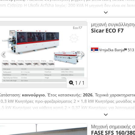
mm Cjdpjzp H Ukofx Acfsha Ισχύς: 200 kVA Η μηχανή δεν είναι σε λειτ
κατάστασή της είναι άγνωστη.
μηχανή συγκόλληση
Sicar
ECO F7
Vrnjačka Banja
513
Ζητήστε περισσότερες
φωτογρ
1
/
1
Κατάσταση:
καινούργιο
, Έτος κατασκευής:
2026
, Τεχνικά χαρακτηριστ
10,3 kW Κινητήρες προ-φρεζαρίσματος 2 × 1,8 kW Κινητήρας μονάδας 
1,5 kW Κινητήρες για κάθετη κοπή 2 × 0,37 kW Κινητήρες για λεπτομερέ
στίλβωση 2 × 0,37 kW Κινητήρας μεταφορικού ιμάντα 1,1–1,5 kW (ανάλο
8 / 11 / 13 m/min Πάχος πλάκας 10–45 mm Πάχος ταινίας άκρων 0,4–
Μηχανή σημειακής 
mm Ελάχιστο πλάτος πλάκας 80 mm Απαιτούμενη πίεση αέρα 0,6–0,8 
FASE
SFS 160/380
700 × 1300 mm Codpfx Aszl Abrjcfsha Διαστάσεις συσκευασίας 4280 