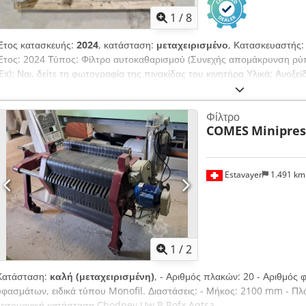
1
/
8
Έτος κατασκευής:
2024
, κατάσταση:
μεταχειρισμένο
, Κατασκευαστής:
Έτος: 2024 Τύπος: Φίλτρο αυτοκαθαρισμού (Συνεχής απομάκρυνση ρύ
(Ex): Ναι, δείτε τη φωτογραφία της πινακίδας του κινητήρα Υλικά: Ανοξ
DN50 – εξωτερική διάμετρος 165 mm Csdoziqfaepfx Aqtjha Είσοδος πρ
150 mm Εγκατεστημένο μέγεθος διχτυού: 800 μικρά Μέγιστη πίεση: 10 b
Φίλτρο
COMES
Minipres
Estavayer
1.491 k
1
/
2
Κατάσταση:
καλή (μεταχειρισμένη)
, - Αριθμός πλακών: 20 - Αριθμός
υφασμάτων, ειδικά τύπου Monofil. Διαστάσεις: - Μήκος: 2100 mm - Π
λειτουργική κατάσταση Chodpev Uw R Rofx Aqtsa