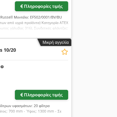
Πληροφορίες τιμής
 Russell Μοντέλο: EF502/0001/BV/BU
πων από υγρά προϊόντα) Κατηγορία ATEX
είδωτος χάλυβας 316L Συνδετικές φλάντζες:
οϊόντος: DN40 – εξωτερική διάμετρος
ar (20°C) Ισχύς κινητήρα: 0,13 kW
Μικρή αγγελία
s 10/20
m
Ζητήστε περισσότερες
φωτογραφίες
Πληροφορίες τιμής
 φίλτρων υφασμάτων: 20 φίλτρα
λάτος: 700 mm - Ύψος: 1300 mm - Σε