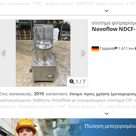
έτος κατασκευής: 1987, αριθμός σειράς: AHE1070, βάρος ρότορα: 3-320
mm, διάμετρος άξονα εδράνου: 10-160 mm, μεταβλητή ταχύτητα, σύστη
2021, αριθμός σειράς: RMUW2258 Codoy S Tynepfx Aqteha
σύστημα φιλτραρίσμ
Novoflow
NDCF-
Γερμανία
1.611 km
1
/
7
Έτος κατασκευής:
2019
, κατάσταση:
έτοιμο προς χρήση (μεταχειρισ
διασταυρούμενης διήθησης Novoflow με ενσωματωμένο σύστημα CIP, π
τροφίμων. Επιφάνεια φίλτρου: 2 m², δίσκοι φίλτρου: 16, υλικό δίσκων φ
mm, μέγεθος πόρων: 0,2 µm, μέγιστη πίεση λειτουργίας: 4 bar, μέγιστη
ταχύτητα περιστροφής: 450 στροφές/λεπτό, όγκος διεργασίας: περίπου 
(μήκος/πλάτος/ύψος): περίπου 1500 mm/600 mm/1500 mm, βάρος: περί
Πώληση μεταχειρισμέν
Είναι δυνατή η επιτόπια επιθεώρηση. Chjdpszqfwgjfx Aqtea