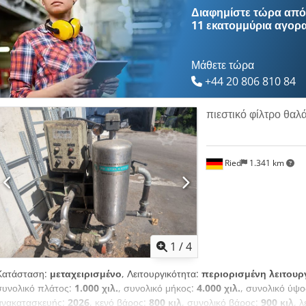
Διαφημίστε τώρα από 
11 εκατομμύρια αγορ
Μάθετε τώρα
+44 20 806 810 84
πιεστικό φίλτρο θαλ
Ried
1.341 km
1
/
4
Κατάσταση:
μεταχειρισμένο
, Λειτουργικότητα:
περιορισμένη λειτουρ
συνολικό πλάτος:
1.000 χιλ.
, συνολικό μήκος:
4.000 χιλ.
, συνολικό ύψ
ανακατασκευής:
2026
, κενό βάρος:
800 κιλ
, συνολικό βάρος:
900 κιλ
, 