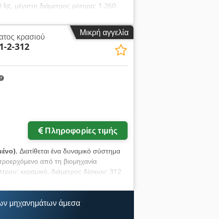
 kg, μέγιστη διάμετρος ρότορα: 1.260
μα ελέγχου CAB 820, έτος κατασκευής:
Μικρή αγγελία
ατος κρασιού
1-2-312
Πληροφορίες τιμής
μένο)
, Διατίθεται ένα δυναμικό σύστημα
ροερχόμενο από τη βιομηχανία
ίλτρου: κεραμικό, διάμετρος δίσκων: 312
 θερμοκρασία λειτουργίας: 60°C,
60 λίτρα. Διαστάσεις μηχανήματος
που 250 kg. Διατίθεται τεκμηρίωση.
ων μηχανημάτων άμεσα