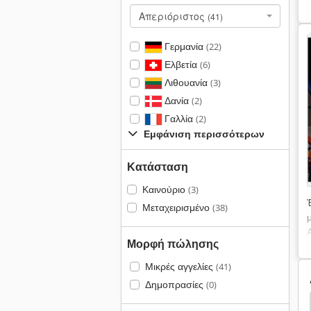
Απεριόριστος
(41)
Γερμανία
(22)
Ελβετία
(6)
Λιθουανία
(3)
Δανία
(2)
Γαλλία
(2)
Εμφάνιση περισσότερων
Κατάσταση
Καινούριο
(3)
Μεταχειρισμένο
(38)
Μορφή πώλησης
Μικρές αγγελίες
(41)
Δημοπρασίες
(0)
ρότημα Φίλτρου
Ενσακκίσεως Φίλτρο
Φιλτρο