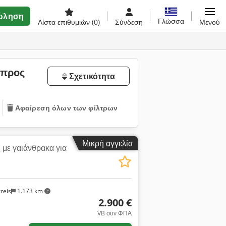
ώληση
Γλώσσα
Λίστα επιθυμιών
(0)
Σύνδεση
Μενού
 προς
Σχετικότητα
Αφαίρεση όλων των φίλτρων
Μικρή αγγελία
 με γαιάνθρακα για
reis
1.173 km
2.900 €
VB συν ΦΠΑ