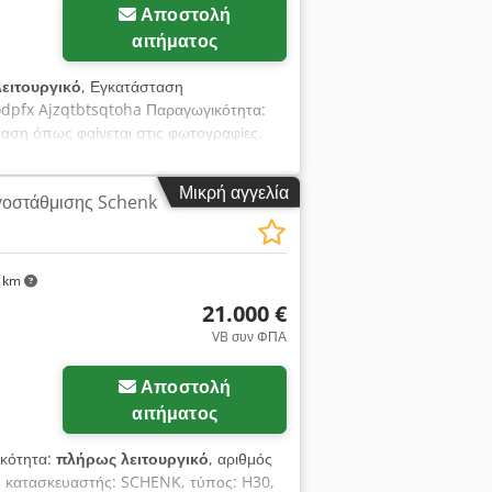
Αποστολή
αιτήματος
ειτουργικό
, Εγκατάσταση
Codpfx Ajzqtbtsqtoha Παραγωγικότητα:
αση όπως φαίνεται στις φωτογραφίες.
ση, παρακαλώ επικοινωνήστε μαζί μου.
Μικρή αγγελία
υγοστάθμισης Schenk
0 km
21.000 €
VB συν ΦΠΑ
Αποστολή
αφίες
αιτήματος
ικότητα:
πλήρως λειτουργικό
, αριθμός
ς, κατασκευαστής: SCHENK, τύπος: H30,