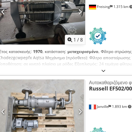
Freising
1.315 km
1
/
8
Έτος κατασκευής:
1970
, κατάσταση:
μεταχειρισμένο
, Φίλτρο στρώσης
Chodezgcwpepfx Aqtsa Μηχάνημα (πρόσθετο): Φίλτρο αποστείρωσης Υλ
Τοποθέτηση: σε κινητό πλαίσιο με ρόδες Εξοπλισμός: 24 τεμάχια φίλτρω
Αυτοκαθαριζόμενο φ
Russell
EF502/0
Janville
1.893 km