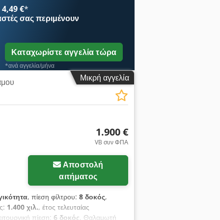
4,49 €
*
αστές
σας περιμένουν
Καταχωρίστε αγγελία τώρα
*ανά αγγελία/μήνα
Μικρή αγγελία
άμου
1.900 €
VB συν ΦΠΑ
Αποστολή
αιτήματος
γικότητα
, πίεση φίλτρου:
8 δοκός
,
ος:
1.400 χιλ.
, έτος τελευταίας
λειτουργική πίεση:
6 δοκός
, Θαλαμωτή