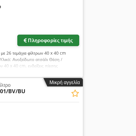
Πληροφορίες τιμής
 με 26 τεμάχια φίλτρων 40 x 40 cm
ικό: Ανοξείδωτο ατσάλι Θέση /
ν 40 x 40 cm, ενδείξεις πίεσης
Μικρή αγγελία
ίλτρο
001/BV/BU