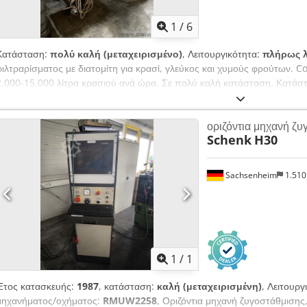
1
/
6
Κατάσταση:
πολύ καλή (μεταχειρισμένο)
, Λειτουργικότητα:
πλήρως λ
φιλτραρίσματος με διατομίτη για κρασί, γλεύκος και χυμούς φρούτων. 
2.000-15.000 λίτρα κρασιού ανά ώρα. Σε πολύ καλή κατάσταση. Κατάστ
Τιμή πώλησης: 2.900 €, διαπραγματεύσιμη. Για ραντεβού για επιθεώρη
οριζόντια μηχανή ζ
Schenk
H30
Sachsenheim
1.51
Ζητήστε περισσότερες
φωτογρ
1
/
1
Έτος κατασκευής:
1987
, κατάσταση:
καλή (μεταχειρισμένη)
, Λειτουργ
μηχανήματος/οχήματος:
RMUW2258
, Οριζόντια μηχανή ζυγοστάθμιση