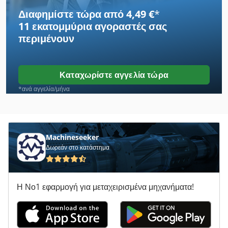
Ahlmann As 150
Διαφημίστε τώρα από 4,49 €
*
11 εκατομμύρια αγοραστές
σας
Ahlmann As 7
περιμένουν
Ahlmann As 70
Ahlmann As 90
Καταχωρίστε αγγελία τώρα
Ahlmann Az 10
*ανά αγγελία/μήνα
Ahlmann Az 14
Ahlmann Az 150
Machineseeker
Δωρεάν στο κατάστημα
Ahwi Uzm 580
Ciat Ψύκτη
Η Νο1 εφαρμογή για μεταχειρισμένα μηχανήματα!
Eht
Heidelberg T