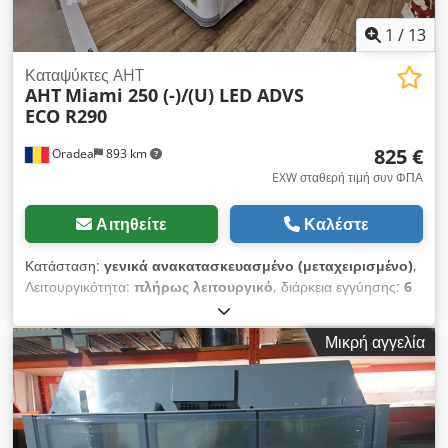
ανταλλακτικά σε απόθεμα
1
/
13
Καταψύκτες AHT
AHT
Miami 250 (-)/(U) LED ADVS
ECO R290
825 €
Oradea
893 km
EXW σταθερή τιμή συν ΦΠΑ
Αιτηθείτε
Καλέστε
Κατάσταση:
γενικά ανακατασκευασμένο (μεταχειρισμένο)
,
Λειτουργικότητα:
πλήρως λειτουργικό
, διάρκεια εγγύησης:
6
μήνες
, είδος εισερχόμενου ρεύματος:
Κλιματισμός
, τάση
εισόδου:
240 V
, ελάχιστη θερμοκρασία περιβάλλοντος:
16 °C
,
Μικρή αγγελία
ηλεκτρική ασφάλεια:
16 A
, ρεύμα εισόδου:
2 A
, συχνότητα
εισόδου:
50 Hz
, θερμοκρασία περιβάλλοντος (μέγ.):
25 °C
,
ύψος στοίβαξης:
880 χιλ.
, συνολικό μήκος:
2.500 χιλ.
,
συνολικό πλάτος:
850 χιλ.
, συνολικό βάρος:
155 κιλ
,
εσωτερικό πλάτος:
733 χιλ.
, εσωτερικό μήκος:
2.343 χιλ.
,