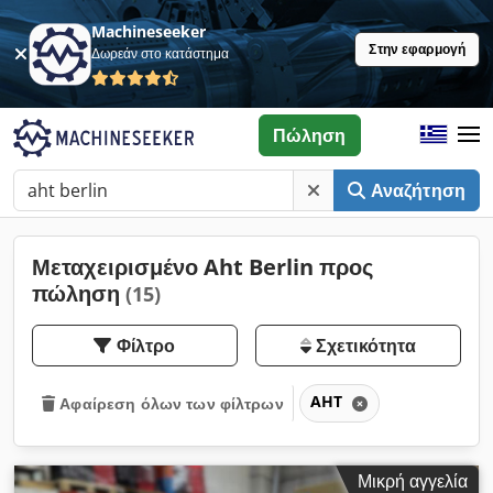
Machineseeker
Στην εφαρμογή
Δωρεάν στο κατάστημα
Πώληση
Αναζήτηση
Μεταχειρισμένο Aht Berlin προς
πώληση
(15)
Φίλτρο
Σχετικότητα
AHT
Αφαίρεση όλων των φίλτρων
Μικρή αγγελία