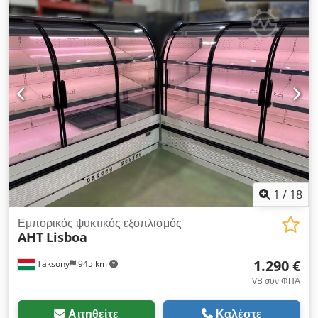
1
/
18
Εμπορικός ψυκτικός εξοπλισμός
AHT
Lisboa
1.290 €
Taksony
945 km
VB συν ΦΠΑ
Αιτηθείτε
Καλέστε