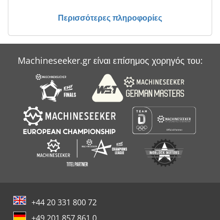
Heller Bzh 07
Περισσότερες πληροφορίες
Makino A 55
Makino A 77
Machineseeker.gr είναι επίσημος χορηγός του:
Της Αντλίας Όροφο
Υόρκη Ψύκτη
+44 20 331 800 72
+49 201 857 861 0