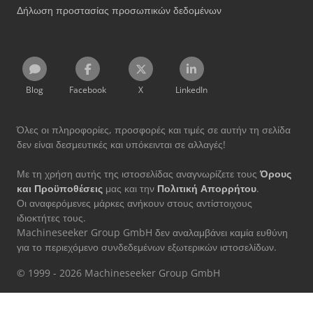
Δήλωση προστασίας προσωπικών δεδομένων
Blog
Facebook
X
LinkedIn
Όλες οι πληροφορίες, προσφορές και τιμές σε αυτήν τη σελίδα
δεν είναι δεσμευτικές και υπόκεινται σε αλλαγές!
Με τη χρήση αυτής της ιστοσελίδας αναγνωρίζετε τους
Όρους
και Προϋποθέσεις
μας και την
Πολιτική Απορρήτου
.
Οι αναφερόμενες μάρκες ανήκουν στους αντίστοιχους
ιδιοκτήτες τους.
Machineseeker Group GmbH δεν αναλαμβάνει καμία ευθύνη
για το περιεχόμενο συνδεδεμένων εξωτερικών ιστοσελίδων.
© 1999 - 2026 Machineseeker Group GmbH
Αυτός ο ιστότοπος προστατεύεται από reCAPTCHA και ισχύουν η
Πολιτική Απορρήτου
και οι
Όροι Χρήσης
της Google.