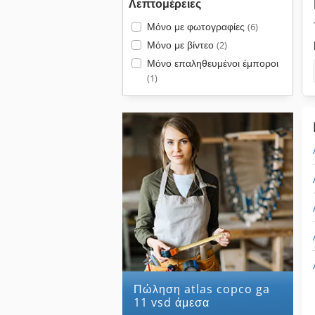
Λεπτομέρειες
Μόνο με φωτογραφίες
(6)
Μόνο με βίντεο
(2)
Μόνο επαληθευμένοι έμποροι
(1)
Πώληση atlas copco ga
11 vsd άμεσα