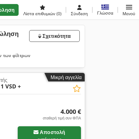
ώληση
Γλώσσα
Λίστα επιθυμιών
(0)
Σύνδεση
Μενού
πώληση
Σχετικότητα
ν των φίλτρων
Μικρή αγγελία
στής
1 VSD +
4.000 €
σταθερή τιμή συν ΦΠΑ
Αποστολή