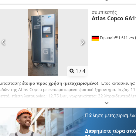
τεκμηρίωση / εγχειρίδιο, ψυκτικός ξηραντήρας
, Πωλείται κοχλιοφ
συμπιεστής
FF Dcjdpfxsy Ud Ibj Acgjk - Τύπος: GA 11 VSD FF - Έτος: 2008 - Αριθμ
Atlas Copco
GA1
Πωλείται καλά διατηρημένος κοχλιοφόρος συμπιεστής με φίλτρο αέρα κα
λειτουργίας μεταξύ 3 και 13 bar. Η συσκευή είναι πλήρως λειτουργική. 
και έτοιμο για δοκιμή.
Γερμανία
1.611 km
1
/
4
Κατάσταση:
έτοιμο προς χρήση (μεταχειρισμένο)
, Έτος κατασκευής
βιδών της Atlas Copco με ενσωματωμένο ψυκτικό ξηραντήρα. Ισχύς: 11
λεπτό, πίεση λειτουργίας: 12,75 bar, χωρητικότητα: 32 λίτρα/δευτερόλ
λειτουργίας: 9035 ώρες, βάρος: 271 κιλά. Είναι δυνατή η επιτόπια επι
Πώληση μεταχειρισμέν
Διαφημίστε τώρα από 