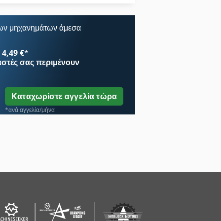
Atlas Copco Ga 90
ων μηχανημάτων άμεσα
4,49 €
*
αστές
σας περιμένουν
Καταχωρίστε αγγελία τώρα
*ανά αγγελία/μήνα