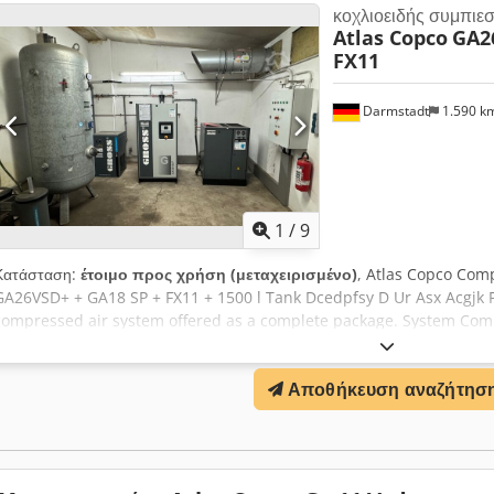
κοχλιοειδής συμπιε
Atlas Copco
GA2
FX11
Darmstadt
1.590 k
1
/
9
Κατάσταση:
έτοιμο προς χρήση (μεταχειρισμένο)
, Atlas Copco Com
GA26VSD+ + GA18 SP + FX11 + 1500 l Tank Dcedpfsy D Ur Asx Acgjk F
compressed air system offered as a complete package. System Com
of manufacture: 2016 Operating hours: approx. 28,000 h Power: 26
air delivery: 5.15 m³/min 400 V / 50 Hz / 3 Ph - Atlas Copco GA18 S
Αποθήκευση αναζήτησ
hours: approx. 37,000 h Power: 18.5 kW Max. working pressure: 8 bar
3,000 rpm - Atlas Copco FX11 Refrigeration Dryer Model: FX 11 (A9)
compressed air pressure: 13 bar Connection: 230 V Power consumpt
receiver 1,000 l Operating hours according to information: approx. 
cabinet / without piping / includes accessories as shown in the pict