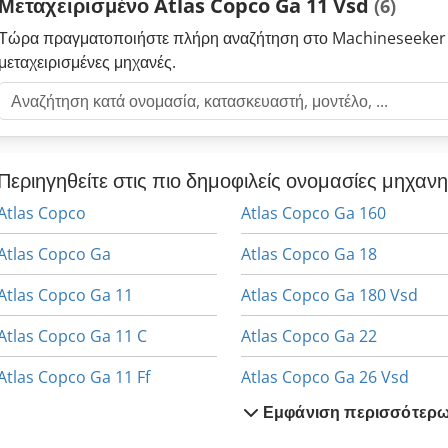
Μεταχειρισμένο Atlas Copco Ga 11 Vsd
(6)
maintenance and inspection in 2024. See photos for visual conditio
package. Notes: - Viewing by appointment is possible and recommen
Τώρα πραγματοποιήστε πλήρη αναζήτηση στο Machineseeker 
loading by arrangement - Preferably sold to commercial customers -
μεταχειρισμένες μηχανές.
Περιηγηθείτε στις πιο δημοφιλείς ονομασίες μηχαν
Atlas Copco
Atlas Copco Ga 160
Atlas Copco Ga
Atlas Copco Ga 18
Atlas Copco Ga 11
Atlas Copco Ga 180 Vsd
Atlas Copco Ga 11 C
Atlas Copco Ga 22
Atlas Copco Ga 11 Ff
Atlas Copco Ga 26 Vsd
Εμφάνιση περισσότερ
Atlas Copco Ga 110
Atlas Copco Ga 308