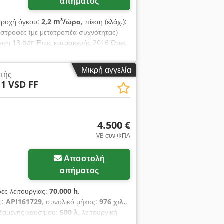
αιτήματος
αροχή όγκου:
2,2 m³/ώρα
, πίεση (ελάχ.):
στροφές (με μετατροπέα συχνότητας)
εση 13 bar Έτος κατασκευής 2016 Ώρες
Μικρή αγγελία
στής
1 VSD FF
4.500 €
VB συν ΦΠΑ
Ζητήστε περισσότερες
Αποστολή
φωτογραφίες
αιτήματος
ρες λειτουργίας:
70.000 h
,
ς:
API161729
, συνολικό μήκος:
976 χιλ.
,
εξαμενής καυσίμου:
500 λ
, λειτουργική
ύπος ψύξης:
αέρας
, Εξοπλισμός: