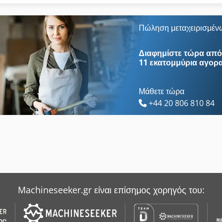
Atlas Copco Ga 118
Atlas Copco Ga 408
Atlas Copco Ga 15
Atlas Copco Ga 45
Πώληση μεταχειρισμέν
Atlas Copco Ga 15 Ff
Atlas Copco Ga 5
Διαφημίστε τώρα από 
11 εκατομμύρια αγορ
Μάθετε τώρα
+44 20 806 810 84
Machineseeker.gr είναι επίσημος χορηγός του: