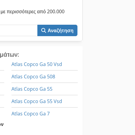
n. Preferably sold as a complete
ded - Collection / dismantling /
με περισσότερες από 200.000
 Invoice will be issued
Αναζήτηση
ημάτων:
Atlas Copco Ga 50 Vsd
Atlas Copco Ga 508
Atlas Copco Ga 55
Atlas Copco Ga 55 Vsd
Atlas Copco Ga 7
ων
Atlas Copco Ga 808