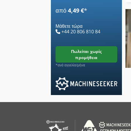
από
4,49 €
*
Μάθετε τώρα
+44 20 806 810 84
πωλείται χωρίς
προμήθεια
*ανά αγγελία/μήνα