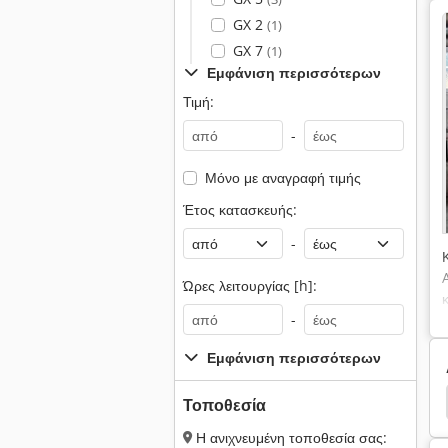
GX 2
(1)
GX 7
(1)
Εμφάνιση περισσότερων
Τιμή:
-
Μόνο με αναγραφή τιμής
Έτος κατασκευής:
-
Ώρες λειτουργίας [h]:
-
Εμφάνιση περισσότερων
στής Εμβόλων
Συμπιεστή
Συμπιεστή Darshin
Τοποθεσία
Η ανιχνευμένη τοποθεσία σας: