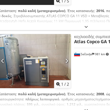
1
/
5
Κατάσταση:
πολύ καλή (μεταχειρισμένο)
, Έτος κατασκευής:
2016
, π
8 δοκός
, Στροβιλοσυμπιεστής ATLAS COPCO GA 11 VSD + Μεταβλητές 
Dcsdpsytyh Hefx Acgsk Κινητήρας 11 kW Παραγωγή 1,95 m3/λεπτό Πί
λειτουργίας 9270
κοχλιοειδής συμπιε
Atlas Copco
GA 1
Sečovlje
981 km
1
/
2
Κατάσταση:
πολύ καλή (μεταχειρισμένο)
, Έτος κατασκευής:
2008
, ώ
Λειτουργικότητα:
πλήρως λειτουργικό
, αριθμός μηχανήματος/οχήματο
συνολικό πλάτος:
595 χιλ.
, συνολικό ύψος:
1.212 χιλ.
, χωρητικότητα δ
πίεση:
10 δοκός
, πίεση (ελάχ.):
13 δοκός
, επίπεδο θορύβου:
67 dB
, τ