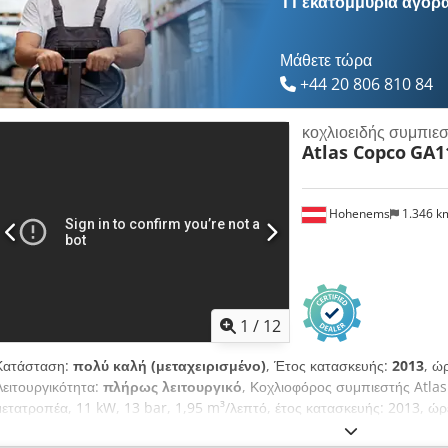
11 εκατομμύρια αγορ
Μάθετε τώρα
+44 20 806 810 84
κοχλιοειδής συμπι
Atlas Copco
GA1
Hohenems
1.346 
1
/
12
Κατάσταση:
πολύ καλή (μεταχειρισμένο)
, Έτος κατασκευής:
2013
, ώ
Λειτουργικότητα:
πλήρως λειτουργικό
, Κοχλιοφόρος συμπιεστής Atl
μετατροπέα, 11 kW, 13 bar, 1,95 m³/λεπτό, έτος κατασκευής: 2013, ώρε
Uiycsgek