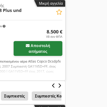
Μικρή αγγελία
τής
8 Plus und
km
8.500 €
VB συν ΦΠΑ
Αποστολή
αιτήματος
 πεπιεσμένου αέρα Atlas Copco Dcsdpfx
ής 2007 Συμπιεστή GA11VSD+FF, έτος
1000 l GA11VSD+FF έτος 2017, ώρες
ρ. 58.000 Η αποσυναρμολόγηση πρέπει να
Συμπιεστές
Συμπιεστές Καταψυκτικές
Συμπιε