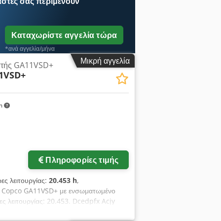
αστές
σας περιμένουν
Καταχωρίστε αγγελία τώρα
*ανά αγγελία/μήνα
Μικρή αγγελία
εστής GA11VSD+
1VSD+
km
Πληροφορίες τιμής
ρες λειτουργίας:
20.453 h
,
as Copco GA11VSD+ με ενσωματωμένο
ς λειτουργίας: 20.453. Dcedpfx Acjy