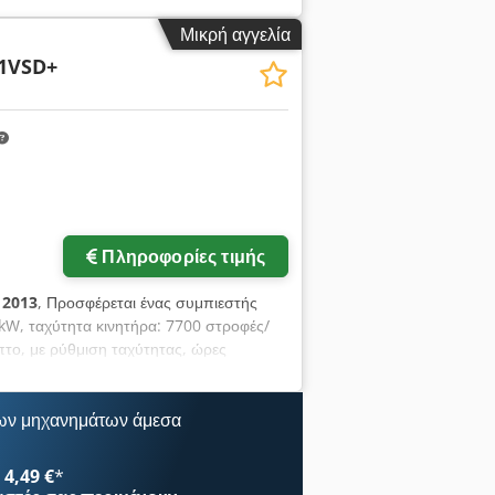
όρος συμπιεστής ATLAS COPCO GA 11 VSD
Μικρή αγγελία
ός σειράς: API161729 - Ισχύς: 11 kW
1VSD+
ι δοχείο διαστολής 500 λίτρων. Εύρος
Το μηχάνημα είναι συνδεδεμένο στο δίκτυο
Πληροφορίες τιμής
:
2013
, Προσφέρεται ένας συμπιεστής
kW, ταχύτητα κινητήρα: 7700 στροφές/
επτο, με ρύθμιση ταχύτητας, ώρες
θεώρηση. Dcodpfjzq Ec Nsx Acgok
ων μηχανημάτων άμεσα
4,49 €
*