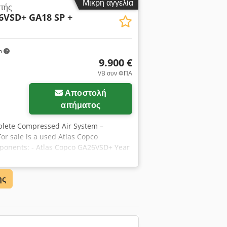
Μικρή αγγελία
στής
6VSD+ GA18 SP +
m
9.900 €
VB συν ΦΠΑ
Αποστολή
αιτήματος
plete Compressed Air System –
or sale is a used Atlas Copco
ponents: - Atlas Copco GA26VSD+ Year
 kW Max. working pressure: 13 bar Free
P Year of manufacture: 1999 Operating
ης
 Free air delivery: 48.3 l/s Speed:
 Year of manufacture: 2016 Max.
ion: 1.64 kW - Compressed air
22,000 h Last inspection: 2024 Control
ures Condition: Used. Last