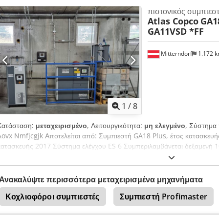
πιστονικός συμπιεσ
Atlas Copco
GA1
GA11VSD *FF
Mitterndorf
1.172 
1
/
8
Κατάσταση:
μεταχειρισμένο
, Λειτουργικότητα:
μη ελεγμένο
, Σύστημα
Aovx Nmfjcgjk Αποτελείται από: Συμπιεστή GA18 Plus, έτος κατασκευ
κατασκευής 2017 Σύστημα ελέγχου ES 6 Συμπεριλαμβάνεται δεξαμενή 
λειτουργίας: περ. 20.000 GA18 PLUS έτος 2007, ώρες λειτουργίας: πε
γίνει επαγγελματικά από τον αγοραστή. Διατίθεται ανυψωτικό μηχάνημα.
Ανακαλύψτε περισσότερα μεταχειρισμένα μηχανήματα
Κοχλιοφόροι συμπιεστές
Συμπιεστή Profimaster