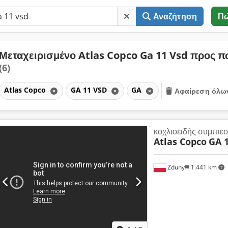
Αναζήτηση
Π
Μεταχειρισμένο Atlas Copco Ga 11 Vsd προς 
(6)
Atlas Copco
GA 11 VSD
GA
Αφαίρεση όλω
κοχλιοειδής συμπιε
Atlas Copco
GA 1
Zduny
1.441 km