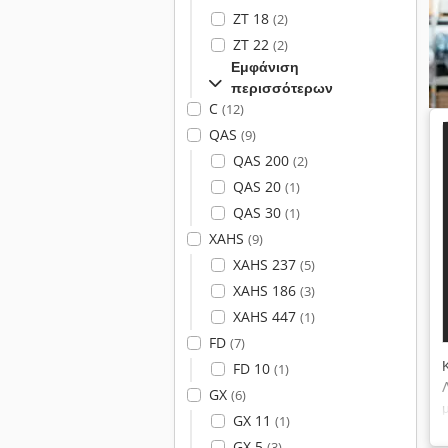
ZT 18
(2)
ZT 22
(2)
Εμφάνιση
περισσότερων
C
(12)
QAS
(9)
QAS 200
(2)
QAS 20
(1)
QAS 30
(1)
XAHS
(9)
XAHS 237
(5)
XAHS 186
(3)
XAHS 447
(1)
FD
(7)
FD 10
(1)
GX
(6)
GX 11
(1)
GX 5
(3)