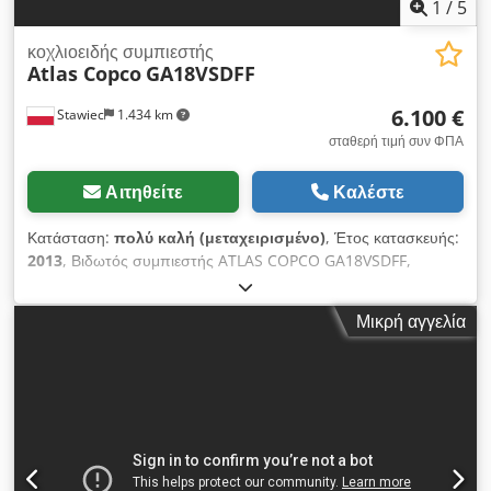
1
/
5
κοχλιοειδής συμπιεστής
Atlas Copco
GA18VSDFF
6.100 €
Stawiec
1.434 km
σταθερή τιμή συν ΦΠΑ
Αιτηθείτε
Καλέστε
Κατάσταση:
πολύ καλή (μεταχειρισμένο)
, Έτος κατασκευής:
2013
, Βιδωτός συμπιεστής ATLAS COPCO GA18VSDFF,
μηχάνημα με inverter και ξηραντή αέρα μετά από σέρβις
Cedpfjyt Hwhox Amkerf Τεχνικά χαρακτηριστικά: απόδοση:
Μικρή αγγελία
3,62 m3/min; κινητήρας ισχύος 18,5 KW; μέγιστη πίεση: 12,75
bar; έτος κατασκευής: 2013; ώρες λειτουργίας: 8369h 25900
καθαρά 31857 μεικτά Ο συμπιεστής είναι πλήρως λειτουργικός,
έτοιμος προς λειτουργία, με εγγύηση Παρέχουμε σέρβις.
Παρακάτω σύνδεσμος για βίντεο.