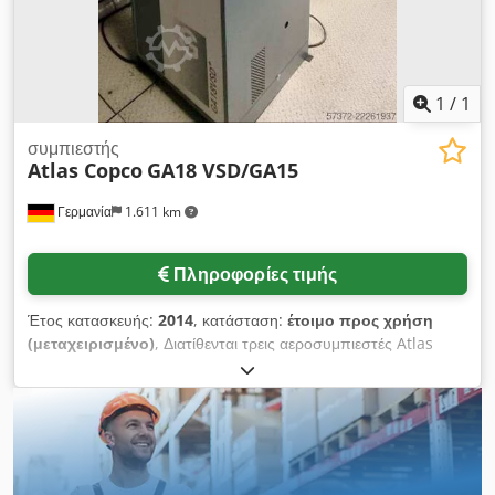
1
/
1
συμπιεστής
Atlas Copco
GA18 VSD/GA15
Γερμανία
1.611 km
Πληροφορίες τιμής
Έτος κατασκευής:
2014
, κατάσταση:
έτοιμο προς χρήση
(μεταχειρισμένο)
, Διατίθενται τρεις αεροσυμπιεστές Atlas
Copco. 1) Κοχλιωτός αεροσυμπιεστής λαδιού Atlas Copco
GA18 VSD, έτος κατασκευής: 2014, μέγιστη πίεση λειτουργίας:
13bar, ισχύς: 18kW, μέγιστη παροχή αέρα: 216m³/h,
διαστάσεις μηχανήματος (Μ/Π/Υ): περ.
1300mm/900mm/1500mm, βάρος: περ. 550kg, ώρες
λειτουργίας: περ. 69000h. 2) Κοχλιωτός αεροσυμπιεστής