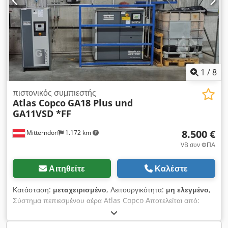
1
/
8
πιστονικός συμπιεστής
Atlas Copco
GA18 Plus und
GA11VSD *FF
8.500 €
Mitterndorf
1.172 km
VB συν ΦΠΑ
Αιτηθείτε
Καλέστε
Κατάσταση:
μεταχειρισμένο
, Λειτουργικότητα:
μη ελεγμένο
,
Σύστημα πεπιεσμένου αέρα Atlas Copco Αποτελείται από:
Συμπιεστή GA18 Plus, έτος κατασκευής 2007 Συμπιεστή
GA11VSD+FF, έτος κατασκευής 2017 Σύστημα ελέγχου ES 6