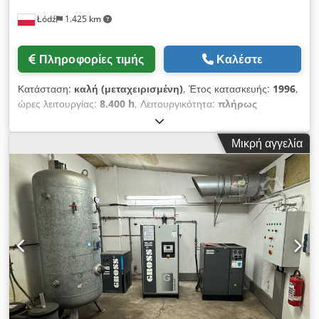
Łódź
1.425 km
Πληροφορίες τιμής
Καλέστε
Κατάσταση:
καλή (μεταχειρισμένη)
, Έτος κατασκευής:
1996
,
ώρες λειτουργίας:
8.400 h
, Λειτουργικότητα:
πλήρως
λειτουργικό
, ισχύς:
18,5 kW (25,15 ίππους)
, λειτουργική
πίεση:
8 δοκός
, Μέγιστη πίεση λειτουργίας: 7,5 bar Ισχύς:
Μικρή αγγελία
18,5 kW Crjdpsyg H Tijfx Amkof Περίπου 8.400 ώρες
λειτουργίας GA18, έτος κατασκευής 1996 Αφυγραντήρας αέρα
FX15, έτος κατασκευής 2016