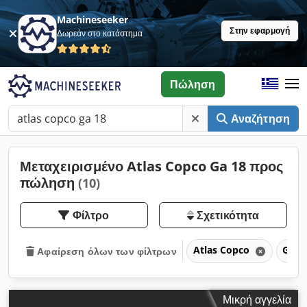
Machineseeker
Στην εφαρμογή
Δωρεάν στο κατάστημα
Πώληση
Αναζήτηση
Μεταχειρισμένο Atlas Copco Ga 18 προς
πώληση
(10)
Φίλτρο
Σχετικότητα
Atlas Copco
GA 1
Αφαίρεση όλων των φίλτρων
Μικρή αγγελία