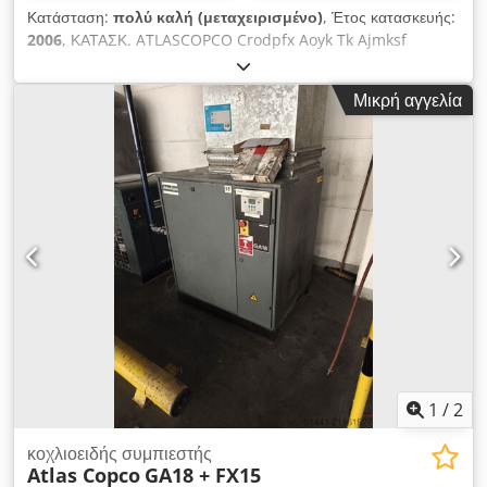
Κατάσταση:
πολύ καλή (μεταχειρισμένο)
, Έτος κατασκευής:
2006
, ΚΑΤΑΣΚ. ATLASCOPCO Crodpfx Aoyk Tk Ajmksf
ΤΥΠΟΣ GA18VSD Α/Α API422436 ΕΤΟΣ 2006 ΙΣΧΥΣ (kW)
18,5 ΠΑΡΑΓΩΓΗ (m3/min) 3,35 ΠΙΕΣΗ (bar) 13
Μικρή αγγελία
1
/
2
κοχλιοειδής συμπιεστής
Atlas Copco
GA18 + FX15