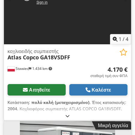
1
/
4
κοχλιοειδής συμπιεστής
Atlas Copco
GA18VSDFF
4.170 €
Stawiec
1.434 km
σταθερή τιμή συν ΦΠΑ
Αιτηθείτε
Καλέστε
Κατάσταση:
πολύ καλή (μεταχειρισμένο)
, Έτος κατασκευής:
2004
, Κοχλιοφόρος συμπιεστής ATLAS COPCO GA18VSDFF,
μηχάνημα με inverter και ξηραντήρα αέρα, μετά από σέρβις.
Τεχνικά χαρακτηριστικά: Απόδοση: 3,35 m3/min; Κινητήρας:
Μικρή αγγελία
18,5 KW; Μέγιστη πίεση: 12,80 bar; Έτος: 2004; Ώρες
λειτουργίας: 12.831 h; Τιμή: 17.500 καθαρά / 21.525 μικτά