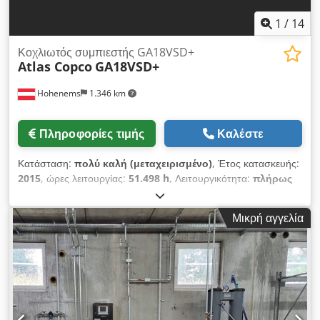
1
/
14
Κοχλιωτός συμπιεστής GA18VSD+
Atlas Copco
GA18VSD+
Hohenems
1.346 km
Πληροφορίες τιμής
Καλέστε
Κατάσταση:
πολύ καλή (μεταχειρισμένο)
, Έτος κατασκευής:
2015
, ώρες λειτουργίας:
51.498 h
, Λειτουργικότητα:
πλήρως
λειτουργικό
, Κοχλιωτός συμπιεστής Atlas Copco GA18VSD+
με ενσωματωμένο μετατροπέα, 18,5 kW, 13 bar, 3,57 m3/min.
Μικρή αγγελία
Cjdpfxoyk Rxke Amksrf