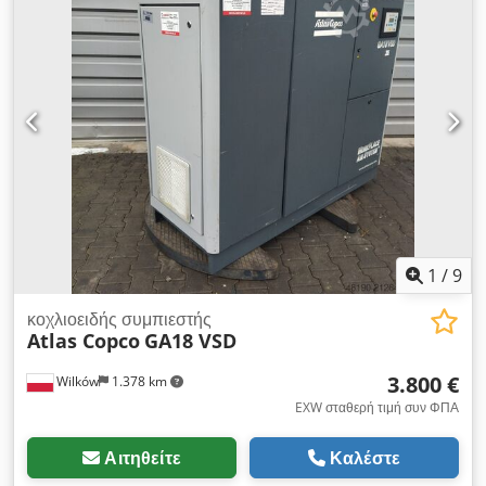
Cjdpfxoyfpbgo Amkerf Ο συμπιεστής είναι πλήρως
λειτουργικός, έτοιμος για εργασία, με εγγύηση. Παρέχεται
service. Παρακάτω σύνδεσμος για βίντεο.
1
/
9
κοχλιοειδής συμπιεστής
Atlas Copco
GA18 VSD
3.800 €
Wilków
1.378 km
EXW σταθερή τιμή συν ΦΠΑ
Αιτηθείτε
Καλέστε