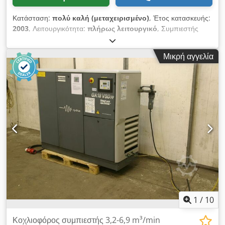
Κατάσταση:
πολύ καλή (μεταχειρισμένο)
, Έτος κατασκευής:
2003
, Λειτουργικότητα:
πλήρως λειτουργικό
, Συμπιεστής
βιδωτός ATLAS COPCO GA18VSDFF, μηχάνημα με μετατροπέα
συχνότητας και αφυγραντήρα αέρα, μετά από συντήρηση.
Μικρή αγγελία
Τεχνικά χαρακτηριστικά: Crodpfx Amezmt Nvjkjf
Παραγωγικότητα: 3,24 m³/λεπτό. Κινητήρας ισχύος 18,5 kW.
Μέγιστη πίεση: 12,75 bar. Έτος κατασκευής: 2003. Ώρες
λειτουργίας: 11137 ώρες!!! Τιμή: 16200 € (καθαρή). Τιμή:
19926 € (με φόρο). Ο συμπιεστής είναι σε άριστη κατάσταση
λειτουργίας, έτοιμος για χρήση, με εγγύηση. Παρέχουμε
υπηρεσίες συντήρησης. Ακολουθεί σύνδεσμος για βίντεο.
1
/
10
Κοχλιοφόρος συμπιεστής 3,2-6,9 m³/min