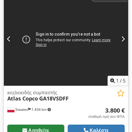
1
/
5
κοχλιοειδής συμπιεστής
Atlas Copco
GA18VSDFF
3.800 €
Stawiec
1.434 km
σταθερή τιμή συν ΦΠΑ
Αιτηθείτε
Καλέστε