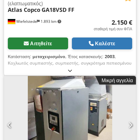
(ελαττωματικός)
Atlas Copco
GA18VSD FF
2.150 €
Wiefelstede
1.893 km
σταθερή τιμή συν ΦΠΑ
Αιτηθείτε
Καλέστε
Κατάσταση:
μεταχειρισμένο
, Έτος κατασκευής:
2003
,
Κοχλιωτός συμπιεστής, συμπιεστής, συγκρότημα πεπιεσμένου
αέρα, σταθερός συμπιεστής πεπιεσμένου αέρα -Παράδοση
στην υφιστάμενη κατάσταση όπως επιθεωρήθηκε
Μικρή αγγελία
-Ελαττωματικό, μη λειτουργικό, πρόβλημα: ο μετατροπέας
συχνότητας δεν επικοινωνεί με το λογισμικό -Παροχή: 3,2-6,9
m³/min -Ισχύς κινητήρα: 18-24 kW -Κατασκευή: καλυμμένη
-Μέγιστη πίεση: 12,75 bar -Ώρες λειτουργίας: 108252 ώρες
-Ώρες φορτίου: 30754 ώρες Credpjhabk Defx Amksf -Έτος
κατασκευής: 2003 -Διαστάσεις: 1850/850/Υ1900 mm -Βάρος:
592 kg