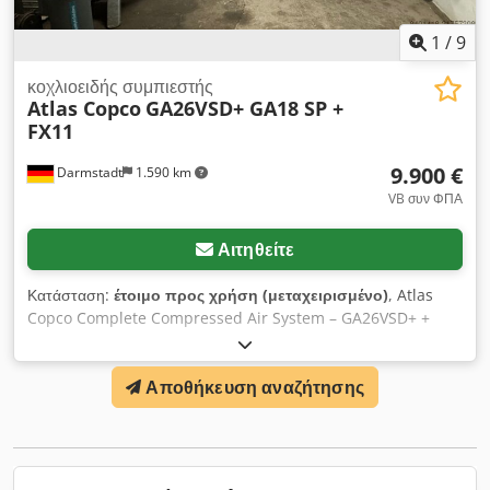
1
/
9
κοχλιοειδής συμπιεστής
Atlas Copco
GA26VSD+ GA18 SP +
FX11
9.900 €
Darmstadt
1.590 km
VB συν ΦΠΑ
Αιτηθείτε
Κατάσταση:
έτοιμο προς χρήση (μεταχειρισμένο)
, Atlas
Copco Complete Compressed Air System – GA26VSD+ +
GA18 SP + FX11 + 1500 l Tank Csdpfx Amey D Ur Aekerf For
sale is a used Atlas Copco compressed air system offered
Αποθήκευση αναζήτησης
as a complete package. System Components: - Atlas Copco
GA26VSD+ Year of manufacture: 2016 Operating hours:
approx. 28,000 h Power: 26 kW Max. working pressure: 13
bar Free air delivery: 5.15 m³/min 400 V / 50 Hz / 3 Ph -
Atlas Copco GA18 SP Year of manufacture: 1999 Operating