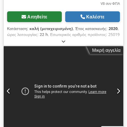
VB συν ΦΠΑ
Αιτηθείτε
Καλέστε
Κατάσταση:
καλή (μεταχειρισμένη)
, Έτος κατασκευής:
2020
,
ώρες λειτουργίας:
22 h
, Εσωτερικός αριθμός προϊόντος: 25019
Πλυστική μηχανή στεγνώματος Nilfisk BA 751 Codpfowq Nd
Tjx Aideha Σειριακός αριθμός: 3510172302 101 Έτος
Μικρή αγγελία
κατασκευής: περίπου 2020/2021 (δεν είναι ορατό) Μόνο
περίπου 21,5 ώρες λειτουργίας!! Το μηχάνημα είναι σε άριστη
λειτουργική κατάσταση και θα συνεχίσει να χρησιμοποιείται
μέχρι την πώλησή του. Επομένως, ενδέχεται να προστεθούν
επιπλέον ώρες λειτουργίας.