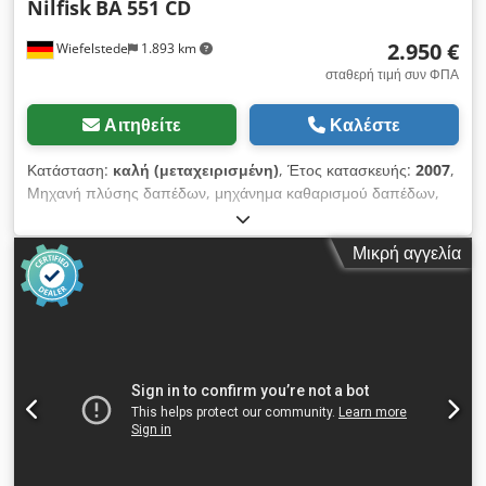
Nilfisk
BA 551 CD
2.950 €
Wiefelstede
1.893 km
σταθερή τιμή συν ΦΠΑ
Αιτηθείτε
Καλέστε
Κατάσταση:
καλή (μεταχειρισμένη)
, Έτος κατασκευής:
2007
,
Μηχανή πλύσης δαπέδων, μηχάνημα καθαρισμού δαπέδων,
σάρωθρο - Μηχανή πλύσης δαπέδων με κινητήρια κίνηση
Chedpfeb A Hg Eex Aidja - Πλάτος εργασίας: 850 mm -
Μικρή αγγελία
Πρακτική απόδοση επιφανείας: 2860 m²/h - Φορτιστής - Με
κινητήρια κίνηση - Ειδικό πέδιλο αναρρόφησης εγγυάται
μέγιστη απορροφητικότητα με χαμηλό κόστος.