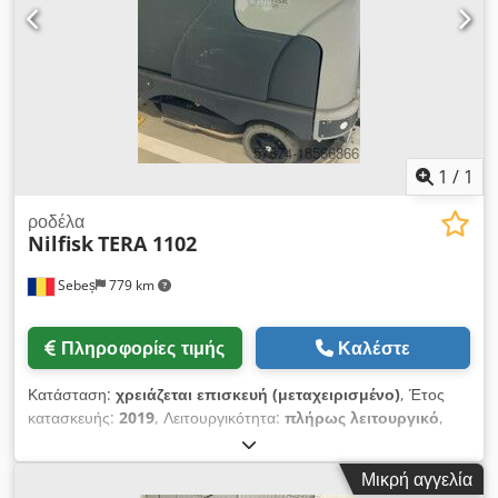
1
/
1
ροδέλα
Nilfisk
TERA 1102
Sebeș
779 km
Πληροφορίες τιμής
Καλέστε
Κατάσταση:
χρειάζεται επισκευή (μεταχειρισμένο)
, Έτος
κατασκευής:
2019
, Λειτουργικότητα:
πλήρως λειτουργικό
,
αριθμός μηχανήματος/οχήματος:
N1000065167
, "ΠΛΥΝΤΗΡΙΟ
ΔΑΠΕΔΟΥ TERA 1102 - NILFISK SC 6500-1100D, Σειριακός
Μικρή αγγελία
ΑΡΙΘΜΟΣ N1000065167, Ημερομηνία κατασκευής