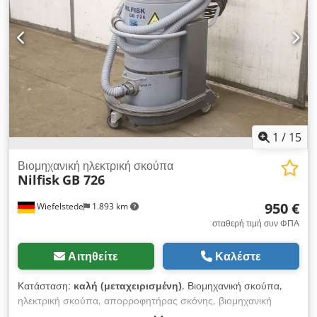
-Αριθμός: 3 διαθέσιμες μονάδες -Τιμή: ανά τεμάχιο -Διαστάσεις:
1100/770/H1270 mm -Βάρος: 127 kg/το καθένα
1
/
15
Βιομηχανική ηλεκτρική σκούπα
Nilfisk
GB 726
950 €
Wiefelstede
1.893 km
σταθερή τιμή συν ΦΠΑ
Αιτηθείτε
Καλέστε
Κατάσταση:
καλή (μεταχειρισμένη)
, Βιομηχανική σκούπα,
ηλεκτρική σκούπα, απορροφητήρας σκόνης, βιομηχανική
σκούπα, σκούπα δαπέδου, βιομηχανική σκούπα ασφαλείας