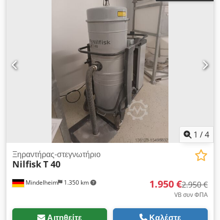
1
/
4
Ξηραντήρας-στεγνωτήριο
Nilfisk
T 40
1.950 €
Mindelheim
1.350 km
2.950 €
VB συν ΦΠΑ
Αιτηθείτε
Καλέστε