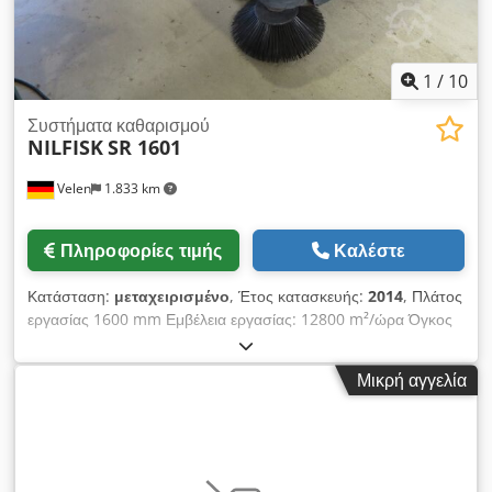
1
/
10
Συστήματα καθαρισμού
NILFISK
SR 1601
Velen
1.833 km
Πληροφορίες τιμής
Καλέστε
Κατάσταση:
μεταχειρισμένο
, Έτος κατασκευής:
2014
, Πλάτος
εργασίας 1600 mm Εμβέλεια εργασίας: 12800 m²/ώρα Όγκος
δοχείου 315 l Μπαταρία 48 / 375 V / Ah Αναγνωσμένες ώρες
λειτουργίας 742 h Βάρος μηχανήματος περ. 1,5 τ Χώρος
Μικρή αγγελία
εγκατάστασης περ. 2,2 x 1,4 x 1,5 m Επιβατική σαρωτική
μηχανή Chedpfezip Iaex Aidea - συμπερ. φορτιστή - δοχείο
σάρωσης 315 λίτρων