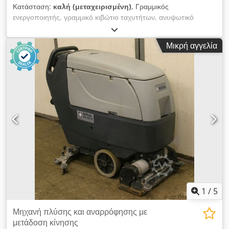
Κατάσταση:
καλή (μεταχειρισμένη)
, Γραμμικός
ενεργοποιητής, γραμμικό κιβώτιο ταχυτήτων, ανυψωτικό
κιβώτιο, κοχλιοκίνητος ενεργοποιητής, γραμμική μονάδα,
γραμμικός οδηγός, γραμμικός άξονας, γραμμικός
Μικρή αγγελία
ενεργοποιητής - Κατασκευαστής: Sir, γραμμικός ενεργοποιητής
από μηχάνημα πλύσης δαπέδων Nilfisk BR 651 - Τύπος: AO-
01/M - Τάση: 24 VDC - Διαδρομή: 80 mm Chedpfxsx Rxywe
Aidsa - Ταχύτητα: 51 mm/sec - Διαστάσεις: 280/65/H130 mm
- Βάρος: 0,8 kg
1
/
5
Μηχανή πλύσης και αναρρόφησης με
μετάδοση κίνησης