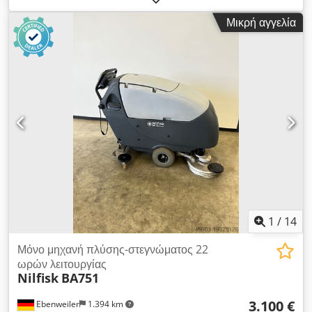
Chedpfx Aokzpmxeidja -Κατασκευαστής: Nilfisk, βιομηχανική
Μικρή αγγελία
σκούπα τύπος GB 726 -Σύνδεση: 380-415 V 50 Hz -Ισχύς: 1,9
kW -Ποσότητα: διαθέσιμες 3 βιομηχανικές σκούπες -Τιμή: ανά
τεμάχιο -Διαστάσεις: 820/600/Υ1150 mm -Βάρος: 87 kg/
τεμάχιο.
1
/
14
Μόνο μηχανή πλύσης-στεγνώματος 22
ωρών λειτουργίας
Nilfisk
BA751
3.100 €
Ebenweiler
1.394 km