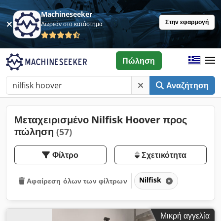
Machineseeker
Στην εφαρμογή
Δωρεάν στο κατάστημα
Πώληση
Αναζήτηση
Μεταχειρισμένο Nilfisk Hoover προς
πώληση
(57)
Φίλτρο
Σχετικότητα
Nilfisk
Αφαίρεση όλων των φίλτρων
Μικρή αγγελία