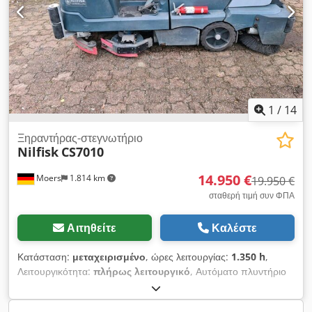
χαρακτηριστικά: Πίεση: 220 bar Αποδοτικότητα καθαρισμού:
6,2 Μέγιστη θερμοκρασία εισόδου: 60 βαθμοί Διαστάσεις:
890x570x1020 (μήκος x πλάτος x ύψος) σε mm Βάρος: 85
1
/
14
Ξηραντήρας-στεγνωτήριο
Nilfisk
CS7010
14.950 €
Moers
1.814 km
19.950 €
σταθερή τιμή συν ΦΠΑ
Αιτηθείτε
Καλέστε
Κατάσταση:
μεταχειρισμένο
, ώρες λειτουργίας:
1.350 h
,
Λειτουργικότητα:
πλήρως λειτουργικό
, Αυτόματο πλυντήριο
στεγνωτήριο καθαρισμού NILFISK Ονομασία CS7010 ecoflex
Hybrid Πρόωση: LPG και μπαταρία Κατάσταση δείτε