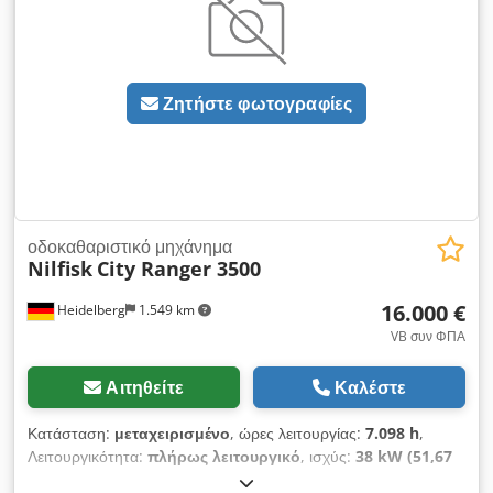
Ζητήστε φωτογραφίες
οδοκαθαριστικό μηχάνημα
Nilfisk
City Ranger 3500
16.000 €
Heidelberg
1.549 km
VB συν ΦΠΑ
Αιτηθείτε
Καλέστε
Κατάσταση:
μεταχειρισμένο
, ώρες λειτουργίας:
7.098 h
,
Λειτουργικότητα:
πλήρως λειτουργικό
, ισχύς:
38 kW (51,67
ίππους)
, πρώτη ταξινόμηση:
07/2018
, τύπος καυσίμου: