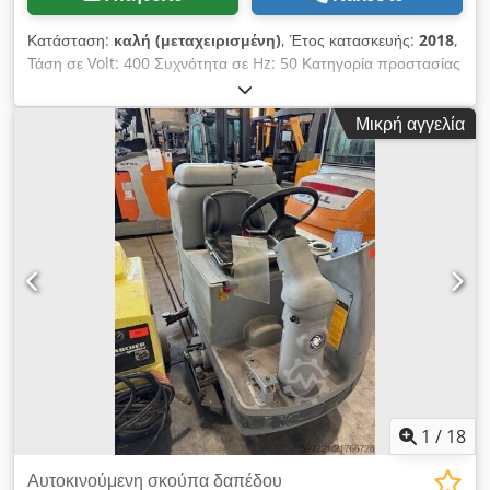
Κατάσταση:
καλή (μεταχειρισμένη)
, Έτος κατασκευής:
2018
,
Τάση σε Volt: 400 Συχνότητα σε Hz: 50 Κατηγορία προστασίας
IP: 55 Κατηγορία προστασίας: I Κατανάλωση ισχύος σε
κιλοβάτ: 4 Όγκος αέρα χωρίς σωλήνα σε m³/h - l/min: 489 -
Μικρή αγγελία
8150 Μέγιστη αρνητική πίεση σε kPa-mbar: 30 - 300 Επίπεδο
θορύβου σε dB(A): 72 Όγκος δεξαμενής σε λίτρα: 100 Τύπος
κύριου φίλτρου: Πολυεστερικό φίλτρο Star Εμβαδόν κύριου
φίλτρου σε cm²: 19500 HEPA H14 σε cm²: - Είσοδος σε mm:
70 Διαστάσεις L x W x H σε mm: 1130x600x1530 Βάρος σε kg:
139 Προαιρετικό σύστημα Longopac: - Τριφασικό βύσμα 5
πόλων: Περιλαμβάνεται Βύσμα με μετατροπέα φάσεων:
Περιλαμβάνεται Αναδευτήρας φίλτρων (χειροκίνητος):
Περιλαμβάνεται Δοχείο αξεσουάρ: περιλαμβάνεται Αφαιρούμενο
δοχείο: περιλαμβάνεται Σασί με φρένα: περιλαμβάνεται
Διακόπτης προστασίας κινητήρα: περιλαμβάνεται Cjdpfxer E
Uwue Aidoha Μανόμετρο: Περιλαμβάνεται Τριφασικός
ανεμιστήρας πλευρικού καναλιού: περιλαμβάνεται Υποδοχή
σωλήνα και καλωδίου: περιλαμβάνεται Πλάκα κυκλώνα:
1
/
18
Περιλαμβάνεται Βαλβίδα ανακούφισης κενού: περιλαμβάνεται
Αυτοκινούμενη σκούπα δαπέδου