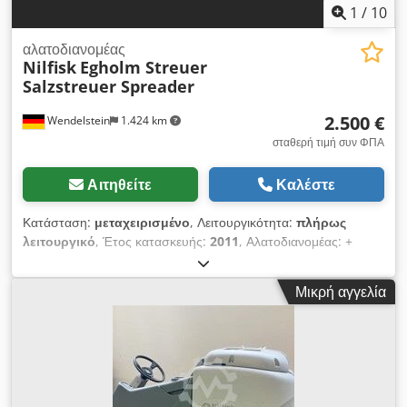
1
/
10
αλατοδιανομέας
Nilfisk
Egholm Streuer
Salzstreuer Spreader
2.500 €
Wendelstein
1.424 km
σταθερή τιμή συν ΦΠΑ
Αιτηθείτε
Καλέστε
Κατάσταση:
μεταχειρισμένο
, Λειτουργικότητα:
πλήρως
λειτουργικό
, Έτος κατασκευής:
2011
, Αλατοδιανομέας: +
Egholm + κατάλληλο για CityRanger / Parkranger 2100 /
2150 + Δοχείο από ανοξείδωτο ατσάλι + Διανομέας με δίσκο
Μικρή αγγελία
Cjdpfjzd Atxox Aideha + Υδραυλική κίνηση + Κάλυμμα + Έτος
κατασκευής 2011 + Πλαίσιο απόθεσης Τιμή ανά τεμάχιο Λάβετε
όλα τα νέα εισαγόμενα οχήματα μέσω email – εγγραφείτε στο
NEWSLETTER μας! Υπόκειται σε σφάλματα και τυπογραφικά
λάθη, η ενδιάμεση πώληση επιφυλάσσεται!