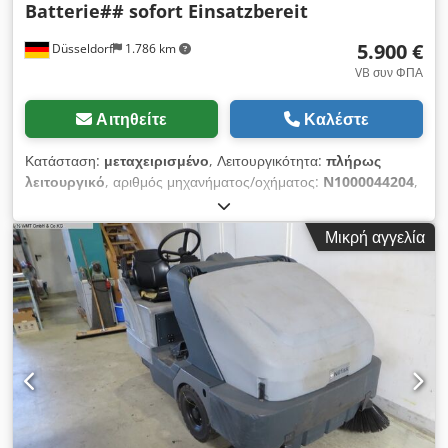
Batterie## sofort Einsatzbereit
5.900 €
Düsseldorf
1.786 km
VB συν ΦΠΑ
Αιτηθείτε
Καλέστε
Κατάσταση:
μεταχειρισμένο
, Λειτουργικότητα:
πλήρως
λειτουργικό
, αριθμός μηχανήματος/οχήματος:
N1000044204
,
κενό βάρος:
785 κιλ
, τύπος καυσίμου:
ηλεκτρικός
, ύψος
κατασκευής:
1.400 χιλ.
, τύπος μετάδοσης κίνησης:
Elektro
,
Μικρή αγγελία
Μηχανή πλύσης-σκούπας δαπέδου Αριθμός πλαισίου:
N1000044204 Κατάσταση: Έτοιμη προς χρήση και πλήρως
λειτουργική Τεχνική κατάσταση: καλή Περιγραφή: Nilfisk BR
850SC ##ΝΕΑ μπαταρία## Φορτιστής κατόπιν αιτήματος. Η
συσκευή βρίσκεται σε καλή οπτική και τεχνική κατάσταση.
Codpfx Aijwmhfnjdjha Διατηρούμε το δικαίωμα λαθών και
ενδιάμεσης πώλησης. Αν δεν βρήκατε το περονοφόρο όχημα
που ζητάτε, επικοινωνήστε μαζί μας. Έχουμε ακόμη μεγάλη
ποικιλία διαθέσιμων μηχανημάτων στις εγκαταστάσεις μας.