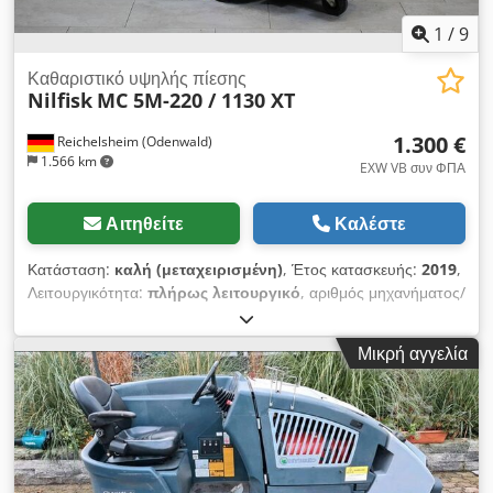
1
/
9
Καθαριστικό υψηλής πίεσης
Nilfisk
MC 5M-220 / 1130 XT
1.300 €
Reichelsheim (Odenwald)
1.566 km
EXW VB συν ΦΠΑ
Αιτηθείτε
Καλέστε
Κατάσταση:
καλή (μεταχειρισμένη)
, Έτος κατασκευής:
2019
,
Λειτουργικότητα:
πλήρως λειτουργικό
, αριθμός μηχανήματος/
οχήματος:
3520191300779
, λειτουργική πίεση:
220 δοκός
,
τάση εισόδου:
400 V
, συνολικό βάρος:
85 κιλ
, Το Nilfisk MC
Μικρή αγγελία
5M διαθέτει ένα τύμπανο σωλήνα και ένα νέο ακροφύσιο
περιστροφικού τύπου. Μέσω ενός ρυθμιστικού τροχού στο
μηχάνημα υψηλής πίεσης, μπορεί να ρυθμιστεί η πίεση του
νερού. Είναι εξαιρετικά ευέλικτο, γεγονός που επιτρέπει τη
χρήση του και σε κινητές εφαρμογές κατά τη διάρκεια της
καθημερινής εργασίας. Codpfsuwlxfox Aidoha Τεχνικά