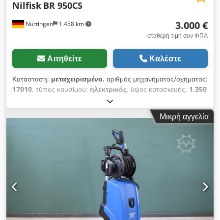
Nilfisk
BR 950CS
3.000 €
Nürtingen
1.458 km
σταθερή τιμή συν ΦΠΑ
Αιτηθείτε
Καλέστε
Κατάσταση:
μεταχειρισμένο
, αριθμός μηχανήματος/οχήματος:
17010
, τύπος καυσίμου:
ηλεκτρικός
, ύψος κατασκευής:
1.350
χιλ.
, μέγιστο πλάτος προϊόντος:
800 χιλ.
, 186554 Αριθμός
σειράς: N2037031 Csdpfxsy Ekwkj Aidjha
Μικρή αγγελία