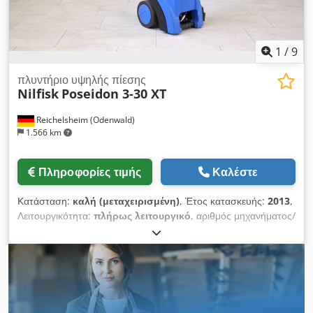
1
/
9
πλυντήριο υψηλής πίεσης
Nilfisk
Poseidon 3-30 XT
Reichelsheim (Odenwald)
1.566 km
Πληροφορίες τιμής
Καλέστε
Κατάσταση:
καλή (μεταχειρισμένη)
, Έτος κατασκευής:
2013
,
Λειτουργικότητα:
πλήρως λειτουργικό
, αριθμός μηχανήματος/
οχήματος:
3520130500485
, λειτουργική πίεση:
150 δοκός
,
συνολικό μήκος:
406 χιλ.
, μήκος σωλήνα υψηλής πίεσης:
15.000 χιλ.
, συνολικό ύψος:
1.016 χιλ.
, συνολικό πλάτος:
406
χιλ.
, τάση εισόδου:
220 V
, καύσιμο:
ηλεκτρισμός
, συνολικό
βάρος:
38 κιλ
, πίεση (μέγ.):
165 δοκός
, Το Nilfisk Poseidon 3-
30 XT διαθέτει έναν μηχανισμό περιέλιξης σωλήνα και δύο