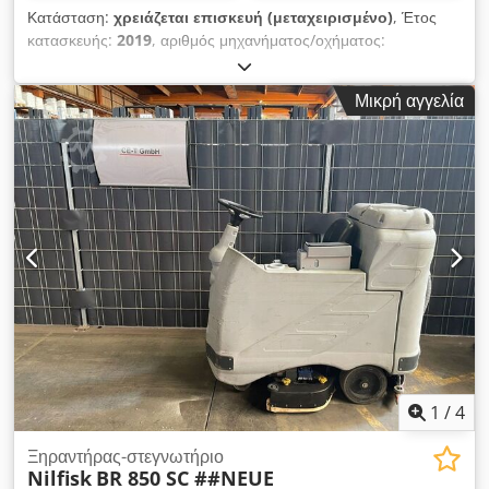
Κατάσταση:
χρειάζεται επισκευή (μεταχειρισμένο)
, Έτος
κατασκευής:
2019
, αριθμός μηχανήματος/οχήματος:
N1000065258
, "ΠΛΥΝΤΗΡΙΟ ΔΑΠΕΔΟΥ TERA 1102 - NILFISK
SC 6500-1100D, Σειριακός ΑΡΙΘΜΟΣ N1000065258,
Μικρή αγγελία
Ημερομηνία κατασκευής 28.02.2019" Δηλώστε την τιμή
προσφοράς σας. Τιμή χωρίς συσκευασία και μεταφορά.
Προκαταβολή. Πρέπει να μας κάνετε μια προσφορά τιμής εάν
ενδιαφέρεστε για το μηχάνημα. Η παράδοση θα γίνει στο χώρο
μας Chodpov Axycofx Aidja Όροι παράδοσης: EXW Sebes,
Ρουμανία Ο αγοραστής μπορεί να βοηθήσει στην
αποσυναρμολόγηση του μηχανήματος. Ο αγοραστής είναι
υπεύθυνος για τη μεταφορά του μηχανήματος. Οργανώνουμε
μόνο το τμήμα φόρτωσης του μηχανήματος στο τρέιλερ/
φορτηγό με περονοφόρο/γερανό
1
/
4
Ξηραντήρας-στεγνωτήριο
Nilfisk
BR 850 SC ##NEUE