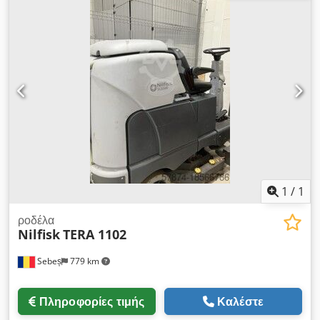
28.02.2019" Chsdpfev Ax Awox Aidja Δηλώστε την τιμή
προσφοράς σας. Τιμή χωρίς συσκευασία και μεταφορά.
Προκαταβολή. Πρέπει να μας κάνετε μια προσφορά τιμής εάν
ενδιαφέρεστε για το μηχάνημα. Η παράδοση θα γίνει στο χώρο
μας Όροι παράδοσης: EXW Sebes, Ρουμανία Ο αγοραστής
μπορεί να βοηθήσει στην αποσυναρμολόγηση του
μηχανήματος. Ο αγοραστής είναι υπεύθυνος για τη μεταφορά
του μηχανήματος. Οργανώνουμε μόνο το τμήμα φόρτωσης του
μηχανήματος στο τρέιλερ/φορτηγό με περονοφόρο/γερανό
1
/
1
ροδέλα
Nilfisk
TERA 1102
Sebeș
779 km
Πληροφορίες τιμής
Καλέστε