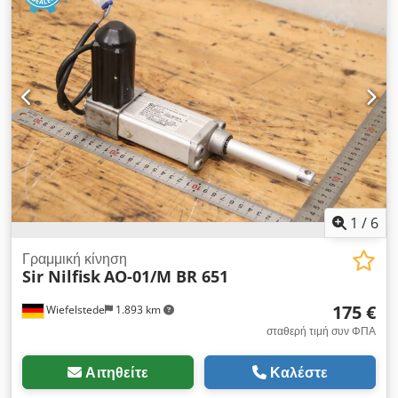
Κατασκευαστής: Nilfisk, Conductive Polyurethane Hose, -
Τύπος: Z7 22370 - Μήκος: 3 m - Διάμετρος: Ø 70 mm -
Αριθμός: 6x διαθέσιμος σωλήνας αναρρόφησης - Τιμή ανά
τεμάχιο - Βάρος: 3,1 kg / τεμ. Chsdpfxegmi Iwj Aidea
1
/
6
Γραμμική κίνηση
Sir Nilfisk
AO-01/M BR 651
175 €
Wiefelstede
1.893 km
σταθερή τιμή συν ΦΠΑ
Αιτηθείτε
Καλέστε