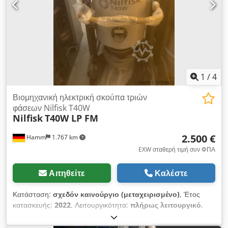
1
/
4
Βιομηχανική ηλεκτρική σκούπα τριών
φάσεων Nilfisk T40W
Nilfisk
T40W LP FM
2.500 €
Hamm
1.767 km
EXW σταθερή τιμή συν ΦΠΑ
Αιτηθείτε
Καλέστε
Κατάσταση:
σχεδόν καινούργιο (μεταχειρισμένο)
, Έτος
κατασκευής:
2022
, Λειτουργικότητα:
πλήρως λειτουργικό
,
αριθμός μηχανήματος/οχήματος:
3820221000205
, συνολικό
βάρος:
139 κιλ
, συνολικό πλάτος:
600 χιλ.
, συνολικό μήκος: