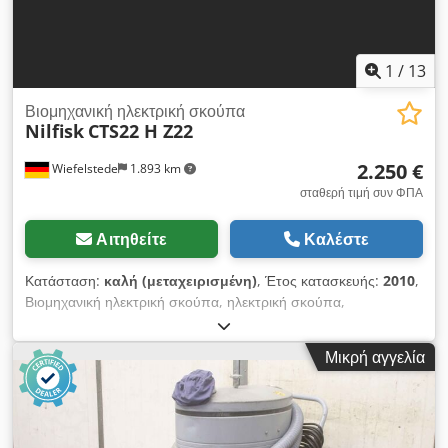
1
/
13
Βιομηχανική ηλεκτρική σκούπα
Nilfisk
CTS22 H Z22
2.250 €
Wiefelstede
1.893 km
σταθερή τιμή συν ΦΠΑ
Αιτηθείτε
Καλέστε
Κατάσταση:
καλή (μεταχειρισμένη)
, Έτος κατασκευής:
2010
,
Βιομηχανική ηλεκτρική σκούπα, ηλεκτρική σκούπα,
απορροφητήρας σκόνης, βιομηχανική ηλεκτρική σκούπα,
ηλεκτρική σκούπα δαπέδου, βιομηχανική ηλεκτρική σκούπα
Μικρή αγγελία
ασφαλείας -EX: προστατεύεται -Κατασκευαστής: Nilfisk,
Εξαιρετικά συμπαγής βιομηχανική ηλεκτρική σκούπα με
συμπιεστή πλευρικού καναλιού -Τύπος: CTS22 H Z22
-Σύνδεση: 400 Volt -Ισχύς: 2,2 kW Chodpfxsgl Duzs Aidoa