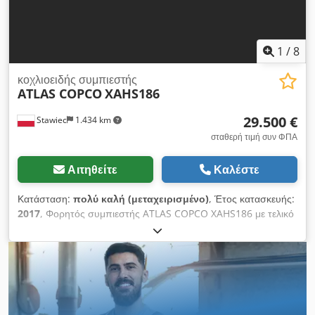
1
/
8
κοχλιοειδής συμπιεστής
ATLAS COPCO
XAHS186
29.500 €
Stawiec
1.434 km
σταθερή τιμή συν ΦΠΑ
Αιτηθείτε
Καλέστε
Κατάσταση:
πολύ καλή (μεταχειρισμένο)
, Έτος κατασκευής:
2017
, Φορητός συμπιεστής ATLAS COPCO XAHS186 με τελικό
ψύκτη, μηχάνημα πλήρως συντηρημένο. Τεχνικά
χαρακτηριστικά: απόδοση: 10,50 m3/min; πίεση λειτουργίας:
12 bar; έτος κατασκευής: 2017; κινητήρας: DEUTZ 104 kW;
ώρες λειτουργίας: 1172 h. O συμπιεστής είναι πλήρως
λειτουργικός, έτοιμος για εργασία, με εγγύηση. Καθαρή τιμή:
125.500 PLN Μικτή τιμή: 154.365 PLN Το μηχάνημα έχει