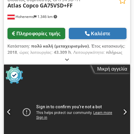
Atlas Copco
GA75VSD+FF
Hohenems
1.346 km
Πληροφορίες τιμής
Καλέστε
Κατάσταση:
πολύ καλή (μεταχειρισμένο)
, Έτος κατασκευής:
2018
, ώρες λειτουργίας:
43.309 h
, Λειτουργικότητα:
πλήρως
λειτουργικό
, Συμπιεστής βιδωτός Atlas Copco GA75VSD+FF
Περιλαμβάνει μετατροπέα συχνότητας και αφυγραντήρα Ισχύς:
Μικρή αγγελία
75 kW Πίεση: 12,75 bar Παραγωγή: 15,50 m3/λεπτό Έτος
κατασκευής: 2018 Crsdpfx Ajzp Urwef Dof Ώρες λειτουργίας:
43.309