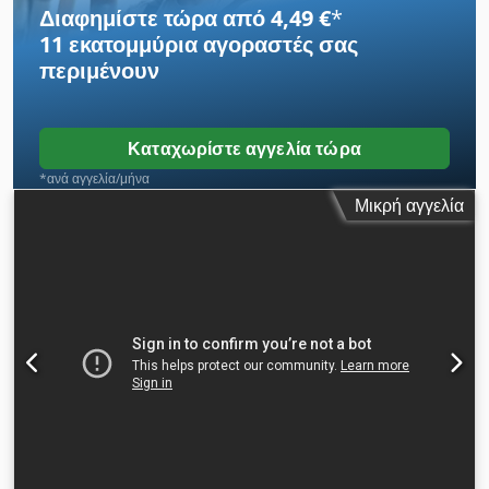
εισαχθεί σε άριστη κατάσταση. Παρακάτω σύνδεσμοι για
Διαφημίστε τώρα από 4,49 €
*
βίντεο. Csdpfxjy Iyxis Af Djrf
11 εκατομμύρια αγοραστές
σας
περιμένουν
Καταχωρίστε αγγελία τώρα
*ανά αγγελία/μήνα
Μικρή αγγελία