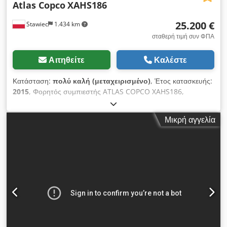
Atlas Copco
XAHS186
25.200 €
Stawiec
1.434 km
σταθερή τιμή συν ΦΠΑ
Αιτηθείτε
Καλέστε
Κατάσταση:
πολύ καλή (μεταχειρισμένο)
, Έτος κατασκευής:
2015
, Φορητός συμπιεστής ATLAS COPCO XAHS186,
μηχάνημα με τελικό ψύκτη, πλήρως συντηρημένο. Τεχνικά
χαρακτηριστικά: παραγωγικότητα 10,50 m3/λεπτό· πίεση
Μικρή αγγελία
λειτουργίας 12 bar· έτος κατασκευής 2015· κινητήρας DEUTZ
104 kW· ώρες λειτουργίας: 2016 ώρες· ο συμπιεστής είναι
πλήρως λειτουργικός, έτοιμος για χρήση, με εγγύηση. Τιμή
καθαρή: 109.500 zł Τιμή με ΦΠΑ: 134.685 zł Το μηχάνημα
εισάγεται σε άριστη κατάσταση και διαθέτει τα απαραίτητα
έγγραφα για την ταξινόμησή του. Csdpfx Afezk Amxo Derf
Ακολουθούν σύνδεσμοι για βίντεο.