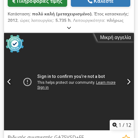
Πληροφορίες τιμής
Καλέστε
Κατάσταση:
πολύ καλή (μεταχειρισμένο)
, Έτος κατασκευής:
2012
, ώρες λειτουργίας:
5.735 h
, Λειτουργικότητα:
πλήρως
λειτουργικό
, Συμπιεστής βιδωτός, χωρίς χρήση λαδιού, της
Atlas Copco, μοντέλο ZR90. Codozqvvaopfx Af Djrf Ισχύς: 90
Μικρή αγγελία
kW Πίεση: 7,50 bar Παραγωγή: 14 m3/min Έτος κατασκευής:
2012 Ώρες λειτουργίας: 5735
1
/
12
Βιδωτός συμπιεστής GA75VSD+FF