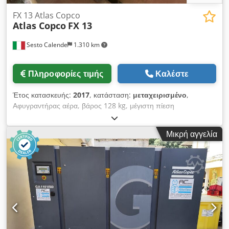
FX 13 Atlas Copco
Atlas Copco
FX 13
Sesto Calende
1.310 km
Πληροφορίες τιμής
Καλέστε
Έτος κατασκευής:
2017
, κατάσταση:
μεταχειρισμένο
,
Αφυγραντήρας αέρα, βάρος 128 kg, μέγιστη πίεση
πεπιεσμένου αέρα 13 bar, μέγιστη θερμοκρασία
περιβάλλοντος 46 °C. Csdpew Da Enofx Af Dsrf
Μικρή αγγελία