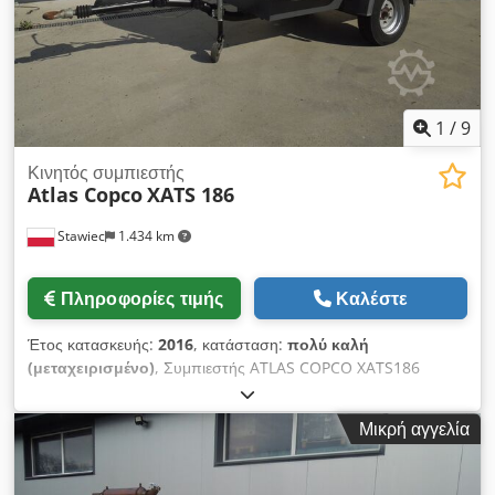
1
/
9
Κινητός συμπιεστής
Atlas Copco
XATS 186
Stawiec
1.434 km
Πληροφορίες τιμής
Καλέστε
Έτος κατασκευής:
2016
, κατάσταση:
πολύ καλή
(μεταχειρισμένο)
, Συμπιεστής ATLAS COPCO XATS186
11.4m3 10.3BAR 2016! Κινητός συμπιεστής ATLAS COPCO
XATS186 ST4 μηχάνημα με μεταψύκτη (στεγνωτήρα αέρα) μετά
Μικρή αγγελία
από πλήρες σέρβις!!! Τεχνικά στοιχεία: χωρητικότητα 11,40
m3/min, πίεση λειτουργίας 10,3 bar, έτος κατασκευής 2016,
Κινητήρας JOHN DEERE χιλιομετρική απόσταση 1582 h !!!!!,