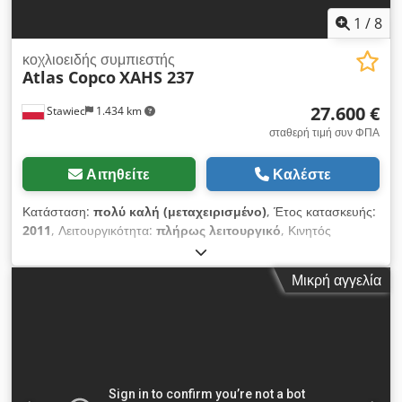
1
/
8
κοχλιοειδής συμπιεστής
Atlas Copco
XAHS 237
27.600 €
Stawiec
1.434 km
σταθερή τιμή συν ΦΠΑ
Αιτηθείτε
Καλέστε
Κατάσταση:
πολύ καλή (μεταχειρισμένο)
, Έτος κατασκευής:
2011
, Λειτουργικότητα:
πλήρως λειτουργικό
, Κινητός
συμπιεστής ATLAS COPCO XAHS237+ με τελικό ψύκτη,
πλήρως συντηρημένος. Τεχνικά χαρακτηριστικά:
Μικρή αγγελία
Παραγωγικότητα: 14,20 m3/λεπτό. Πίεση λειτουργίας: 12 bar.
Έτος κατασκευής: 2011. Κινητήρας: DEUTZ 6.1. Ώρες
λειτουργίας: 1752 ώρες. Crsdpfx Afeznba Ej Dof Ο
συμπιεστής είναι σε άριστη κατάσταση, έτοιμος για χρήση, με
εγγύηση. Τιμή καθαρή: 119.500 zł. Τιμή μικτή: 146.985 zł. Το
μηχάνημα εισήχθη σε άριστη κατάσταση. Παρακάτω θα βρείτε
τους συνδέσμους προς τα βίντεο.