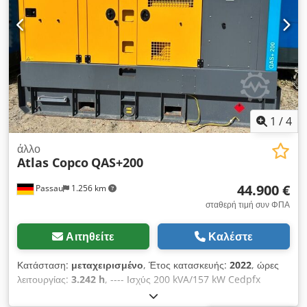
1
/
4
άλλο
Atlas Copco
QAS+200
44.900 €
Passau
1.256 km
σταθερή τιμή συν ΦΠΑ
Αιτηθείτε
Καλέστε
Κατάσταση:
μεταχειρισμένο
, Έτος κατασκευής:
2022
, ώρες
λειτουργίας:
3.242 h
, ---- Ισχύς 200 kVA/157 kW Cedpfx
Afszrkuas Dsrf Δεξαμενή καυσίμου 585 λίτρων 3242 ώρες