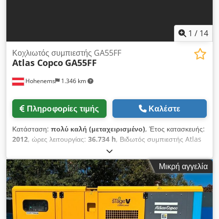
1
/
14
Κοχλιωτός συμπιεστής GA55FF
Atlas Copco
GA55FF
Hohenems
1.346 km
Πληροφορίες τιμής
Καλέστε
Κατάσταση:
πολύ καλή (μεταχειρισμένο)
, Έτος κατασκευής:
2012
, ώρες λειτουργίας:
36.734 h
, Βιδωτός συμπιεστής Atlas
Copco GA55FF Ενσωματωμένο σύστημα ξήρανσης 55 kW 9,80
bar 8,87 m3/min Έτος κατασκευής: 2012 Csdpfxjzphrwe Af
Μικρή αγγελία
Djrf Ώρες λειτουργίας: 36.734