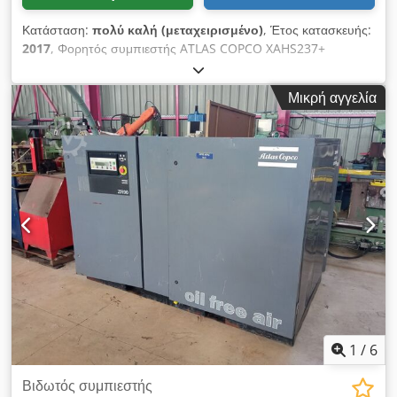
Κατάσταση:
πολύ καλή (μεταχειρισμένο)
, Έτος κατασκευής:
2017
, Φορητός συμπιεστής ATLAS COPCO XAHS237+
μηχάνημα με τελικό ψυγείο μετά από πλήρες σέρβις Τεχνικά
χαρακτηριστικά: απόδοση: 14,20 m3/min; λειτουργική πίεση:
Μικρή αγγελία
12 bar; Credpfox Iffhex Af Djf έτος κατασκευής: 2017
κινητήρας: MERCEDES MTU ώρες λειτουργίας: 4910 h ο
συμπιεστής πλήρως λειτουργικός, έτοιμος για εργασία, με
εγγύηση καθαρή τιμή: 175.500 PLN μικτή τιμή: 215.865 PLN το
μηχάνημα εισάγεται σε άριστη κατάσταση
1
/
6
Βιδωτός συμπιεστής