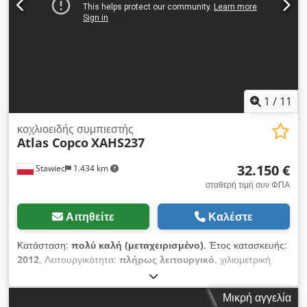
1
/
11
κοχλιοειδής συμπιεστής
Atlas Copco
XAHS237
32.150 €
Stawiec
1.434 km
σταθερή τιμή συν ΦΠΑ
Αιτηθείτε
Καλέστε
Κατάσταση:
πολύ καλή (μεταχειρισμένο)
, Έτος κατασκευής:
2012
, Λειτουργικότητα:
πλήρως λειτουργικό
, χιλιομετρική
ένδειξη:
3.101 χλμ
, Φορητός συμπιεστής ATLAS COPCO
XAHS237+ μηχάνημα με τελικό ψύκτη μετά από πλήρες
Μικρή αγγελία
σέρβις!!! Τεχνικά χαρακτηριστικά: απόδοση 14,20 m3/min;