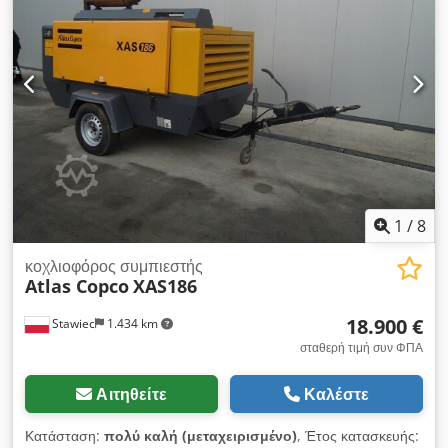
συμπιεστής πλήρως λειτουργικός, έτοιμος να λειτουργήσει,
εγγύηση καθαρή τιμή: 128500 zł μικτή τιμή: 158055 zł
Cjdpopitifefx Af Djrf μηχανή σε άριστη κατάσταση!!!
Παρακάτω είναι ένας σύνδεσμος για το βίντεο που δείχνει την
εργασία του μηχανήματος
1
/
8
κοχλιοφόρος συμπιεστής
Atlas Copco
XAS186
18.900 €
Stawiec
1.434 km
σταθερή τιμή συν ΦΠΑ
Αιτηθείτε
Καλέστε
Κατάσταση:
πολύ καλή (μεταχειρισμένο)
, Έτος κατασκευής: