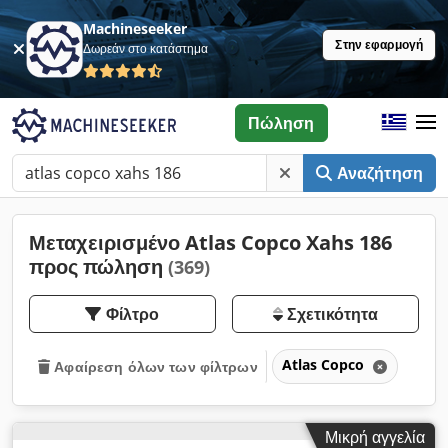
Machineseeker
Στην εφαρμογή
Δωρεάν στο κατάστημα
Πώληση
Αναζήτηση
Μεταχειρισμένο Atlas Copco Xahs 186
προς πώληση
(369)
Φίλτρο
Σχετικότητα
Atlas Copco
Αφαίρεση όλων των φίλτρων
Μικρή αγγελία