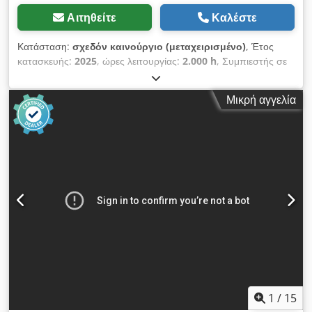
Αιτηθείτε
Καλέστε
Κατάσταση:
σχεδόν καινούργιο (μεταχειρισμένο)
, Έτος
κατασκευής:
2025
, ώρες λειτουργίας:
2.000 h
, Συμπιεστής σε
κατάσταση σαν καινούργιος (εκθεσιακός συμπιεστής), μόνο
2.000 ώρες λειτουργίας. Είμαστε επίσημοι αντιπρόσωποι. Τιμή
Μικρή αγγελία
καταλόγου καινούργιου: 32.074 ευρώ. Cedpfx Afozdf Iyo Dsrf
Κύρια χαρακτηριστικά: Μέγιστη πίεση: 10 bar Ισχύς: 15kW / 20
HP Παροχή: 2.940 λίτρα/λεπτό
1
/
15