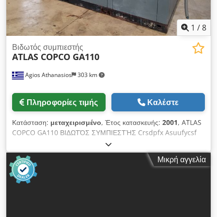
1
/
8
Βιδωτός συμπιεστής
ATLAS COPCO GA110
Agios Athanasios
303 km
Πληροφορίες τιμής
Καλέστε
Κατάσταση:
μεταχειρισμένο
, Έτος κατασκευής:
2001
, ATLAS
COPCO GA110 ΒΙΔΩΤΌΣ ΣΥΜΠΙΕΣΤΉΣ Crsdpfx Asuufycsf
Djf
Μικρή αγγελία