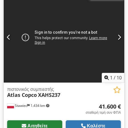
εργασιακή πίεση 12 Bar; έτος κατασκευής 2012; κινητήρας
DEUTZ ώρες λειτουργίας: 2048h Crsdowwigbjpfx Af Dof ο
συμπιεστής είναι πλήρως λειτουργικός, έτοιμος για εργασία, με
εγγύηση το μηχάνημα εισάχθηκε σε άριστη κατάσταση!!!
1
/
10
πιστονικός συμπιεστής
Atlas Copco
XAHS237
41.600 €
Stawiec
1.434 km
σταθερή τιμή συν ΦΠΑ
Αιτηθείτε
Καλέστε