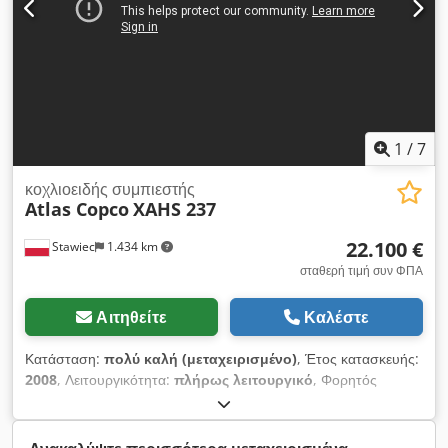
1
/
7
κοχλιοειδής συμπιεστής
Atlas Copco
XAHS 237
22.100 €
Stawiec
1.434 km
σταθερή τιμή συν ΦΠΑ
Αιτηθείτε
Καλέστε
Κατάσταση:
πολύ καλή (μεταχειρισμένο)
, Έτος κατασκευής:
2008
, Λειτουργικότητα:
πλήρως λειτουργικό
, Φορητός
συμπιεστής ATLAS COPCO XAHS237, εξοπλισμένος με τελικό
ψύκτη, μετά από πλήρη συντήρηση. Τεχνικά χαρακτηριστικά:
Παραγωγικότητα: 14,20 m3/λεπτό. Πίεση λειτουργίας: 12 bar.