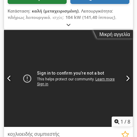
Κατάσταση:
καλή (μεταχειρισμένη)
, Λειτουργικότητα:
πλήρως λειτουργικό
, ισχύς:
104 kW (141,40 ίππους)
,
συνολικό βάρος:
1.890 κιλ
, τύπος καυσίμου:
ντίζελ
, χρώμα:
κίτρινο
, Έτος κατασκευής:
2016
, ώρες λειτουργίας:
3.735 h
,
Μικρή αγγελία
λειτουργική πίεση:
12 δοκός
, αριθμός μηχανήματος/οχήματος:
APP402997
, - Εγκατεστημένη βαλβίδα αντεπιστροφής Crjdpfx
Afsu A Tq Ho Dof - Σώμα με επίστρωση σκόνης - Ρυθμιζόμενη
σε ύψος διάταξη ρυμούλκησης με κρίκο ρυμούλκησης
φορτηγού DIN ή βαρέως τύπου ζεύξης αυτοκινήτου - Φρένο
υπερπήδησης και στάθμευσης με αυτόματη λειτουργία όπισθεν
Περισσότερες πληροφορίες στο συνημμένο δελτίο δεδομένων.
1
/
8
κοχλιοειδής συμπιεστής