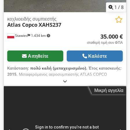
1
/
8
κοχλιοειδής συμπιεστής
Atlas Copco
XAHS237
35.000 €
Stawiec
1.434 km
σταθερή τιμή συν ΦΠΑ
Αιτηθείτε
Καλέστε
Κατάσταση:
πολύ καλή (μεταχειρισμένο)
, Έτος κατασκευής:
2015
, Μεταφερόμενος αεροσυμπιεστής ATLAS COPCO
XAHS237+ μηχάνημα με τελικό ψυγείο μετά από πλήρες σέρβις
Τεχνικά στοιχεία: Απόδοση: 14,20 m3/λεπτό Εργασιακή πίεση:
Μικρή αγγελία
12 Bar Έτος κατασκευής: 2015 Κινητήρας: DEUTZ 6,1 Ώρες
λειτουργίας: 1804 h Credpoy S T N Nofx Af Def Ο συμπιεστής
είναι πλήρως λειτουργικός, έτοιμος για εργασία, με εγγύηση.
Καθαρή τιμή: 148.500 PLN Τελική τιμή: 182.655 PLN Το
μηχάνημα έχει εισαχθεί σε άριστη κατάσταση. Παρακάτω
σύνδεσμοι για βίντεο.