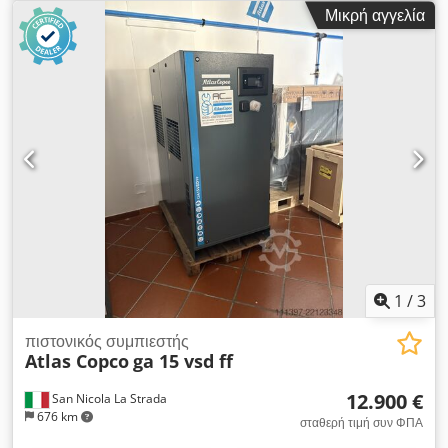
λειτουργίας, έτος κατασκευής 12/2022 Πρίζες 125-63-32-16A +
Μικρή αγγελία
DS Διακόπτης προστασίας από ρεύμα διαρροής τύπου Β
1
/
3
πιστονικός συμπιεστής
Atlas Copco
ga 15 vsd ff
12.900 €
San Nicola La Strada
676 km
σταθερή τιμή συν ΦΠΑ