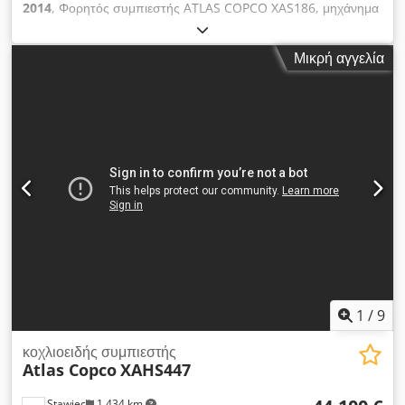
2014
, Φορητός συμπιεστής ATLAS COPCO XAS186, μηχάνημα
με τελικό ψυγείο μετά από πλήρη συντήρηση.
Credsyfnwgopfx Af Def Τεχνικά χαρακτηριστικά: απόδοση:
Μικρή αγγελία
11,10 m3/min; λειτουργική πίεση: 7 bar; έτος κατασκευής:
2014 κινητήρας: DEUTZ χιλιόμετρα ο συμπιεστής πλήρως
λειτουργικός, έτοιμος για εργασία, με εγγύηση καθαρή τιμή:
79.500 PLN τιμή με ΦΠΑ: 97.785 PLN μηχάνημα εισαγόμενο σε
άριστη κατάσταση Παρακάτω σύνδεσμοι για βίντεο.
1
/
9
κοχλιοειδής συμπιεστής
Atlas Copco
XAHS447
Stawiec
1.434 km