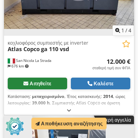
1
/
4
κοχλιοφόρος συμπιεστής με inverter
Atlas Copco
ga 110 vsd
12.000 €
San Nicola La Strada
676 km
σταθερή τιμή συν ΦΠΑ
Αιτηθείτε
Καλέστε
Κατάσταση:
μεταχειρισμένο
, Έτος κατασκευής:
2014
, ώρες
λειτουργίας:
39.000 h
, Συμπιεστής Atlas Copco σε άριστη
λειτουργική κατάσταση και αθόρυβος (είμαστε επίσημοι
αντιπρόσωποι). Κύρια χαρακτηριστικά: μέγιστη πίεση: 10 bar
Μικρή αγγελία
παροχή: 19.200 λίτρα/λεπτό Csdpfjzc Hmhox Af Derf ισχύς:
Αποθήκευση αναζήτησης
110 kW / 150 HP