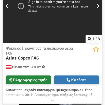
1
/
8
Ψυκτικός ξηραντήρας πεπιεσμένου αέρα
FX6
Atlas Copco
FX6
Hohenems
1.346 km
Πληροφορίες τιμής
Καλέστε
Κατάσταση:
σχεδόν καινούργιο (μεταχειρισμένο)
, Έτος
κατασκευής:
2019
, Λειτουργικότητα:
πλήρως λειτουργικό
,
Μεταχειρισμένος ψυκτικός ξηραντήρας Atlas Copco FX6
Credpfezrtbiex Af Def 2,34 m3/λεπτό 14 bar Έτος