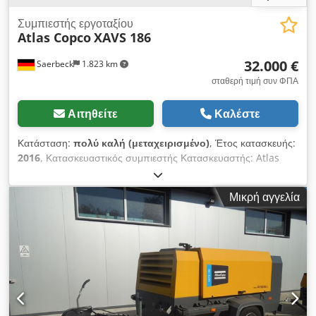
Συμπιεστής εργοταξίου
Atlas Copco
XAVS 186
32.000 €
Saerbeck
1.823 km
σταθερή τιμή συν ΦΠΑ
Αιτηθείτε
Καλέστε
Κατάσταση:
πολύ καλή (μεταχειρισμένο)
, Έτος κατασκευής:
2016
, Κατασκευαστικός συμπιεστής Κατασκευαστής: Atlas
Copco Τύπος: XAVS 186 Έτος κατασκευής: 2016 Ώρες
λειτουργίας: περ. 657 ώρες Codpfx Aswubzrsf Dsrf - Πίεση
Μικρή αγγελία
παράδοσης: μέγ. 14 bar - Ροή όγκου: μέγ. 11,4 m³/h - Ισχύς:
104 kW - Κινητήρας: John Deere 4045HAC05 - Εναλλάκτης
ψύξης - Διαχωριστής νερού - Βάρος: περ. 2,45 τόνοι