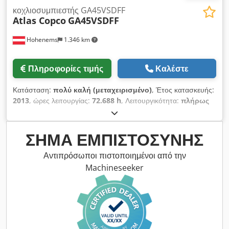
κοχλιοσυμπιεστής GA45VSDFF
Atlas Copco
GA45VSDFF
Hohenems
1.346 km
Πληροφορίες τιμής
Καλέστε
Κατάσταση:
πολύ καλή (μεταχειρισμένο)
, Έτος κατασκευής:
2013
, ώρες λειτουργίας:
72.688 h
, Λειτουργικότητα:
πλήρως
λειτουργικό
, Στροφικός συμπιεστής αέρα Atlas Copco
GA45VSDFF. Περιλαμβάνει μετατροπέα συχνότητας και
στεγνωτήρα. 45 kW 12,75 bar Crsdpfjznlx Sox Af Djf 8,67
ΣΉΜΑ ΕΜΠΙΣΤΟΣΎΝΗΣ
m3/min Έτος κατασκευής: 2013 Ώρες λειτουργίας: 72.688
ώρες.
Αντιπρόσωποι πιστοποιημένοι από την
Machineseeker