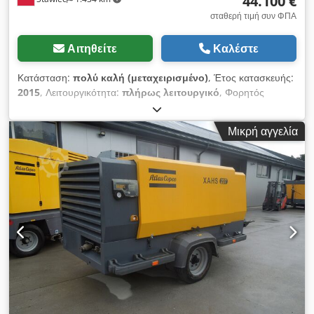
44.100 €
σταθερή τιμή συν ΦΠΑ
Αιτηθείτε
Καλέστε
Κατάσταση:
πολύ καλή (μεταχειρισμένο)
, Έτος κατασκευής:
2015
, Λειτουργικότητα:
πλήρως λειτουργικό
, Φορητός
συμπιεστής ATLAS COPCO XAHS447 STAGE3 με τελικό ψυγείο,
μετά από πλήρες σέρβις Τεχνικά χαρακτηριστικά: Απόδοση:
Μικρή αγγελία
26,6 m3/min; Cedjzcaa Ujpfx Af Djrf Εργασιακή πίεση: 12
Bar; Έτος κατασκευής: 2015 Κινητήρας: CAT C9.3 ACERT
242KW Χιλιόμετρα: 0 Ο συμπιεστής είναι πλήρως λειτουργικός,
έτοιμος για χρήση, με εγγύηση Καθαρή τιμή: 187.000 PLN
Τελική τιμή: 230.010 PLN Το μηχάνημα έχει εισαχθεί σε άριστη
κατάσταση Παρακάτω θα βρείτε συνδέσμους για βίντεο.