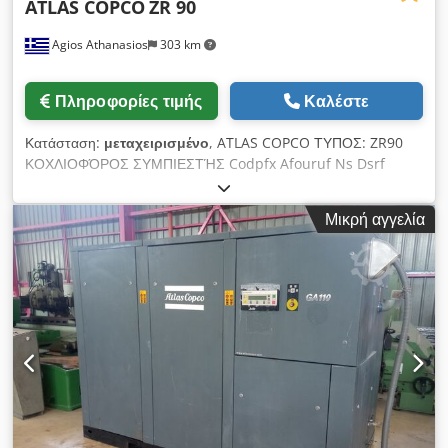
ATLAS COPCO
ZR 90
Agios Athanasios
303 km
Πληροφορίες τιμής
Καλέστε
Κατάσταση:
μεταχειρισμένο
, ATLAS COPCO ΤΥΠΟΣ: ZR90
ΚΟΧΛΙΟΦΌΡΟΣ ΣΥΜΠΙΕΣΤΉΣ Codpfx Afouruf Ns Dsrf
Μικρή αγγελία