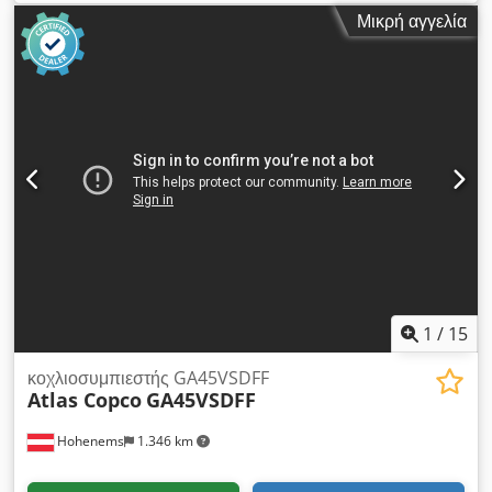
2.000 ώρες λειτουργίας. Είμαστε επίσημοι αντιπρόσωποι. Τιμή
Μικρή αγγελία
καταλόγου καινούργιου: 32.074 ευρώ. Κύρια χαρακτηριστικά:
Μέγιστη πίεση: 10 bar Dkjdpfezdf Iyox Am Der Ισχύς: 15kW /
20 HP Παροχή: 2.940 λίτρα/λεπτό
1
/
15
κοχλιοσυμπιεστής GA45VSDFF
Atlas Copco
GA45VSDFF
Hohenems
1.346 km