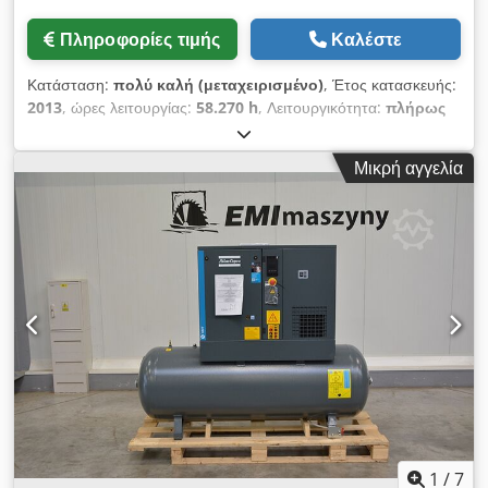
Πληροφορίες τιμής
Καλέστε
Κατάσταση:
πολύ καλή (μεταχειρισμένο)
, Έτος κατασκευής:
2013
, ώρες λειτουργίας:
58.270 h
, Λειτουργικότητα:
πλήρως
λειτουργικό
, Συγκομπρέσορας βιδωτός, χωρίς λάδι, Atlas
Copco ZR90VSD Ενσωματωμένος μετατροπέας συχνότητας 90
Μικρή αγγελία
kW 9 bar 15,50 m3/λεπτό Έτος κατασκευής: 2013
Dkjdpozmwc Hefx Am Dsr Ώρες λειτουργίας: 58.270
1
/
7