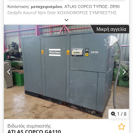
Κατάσταση:
μεταχειρισμένο
, ATLAS COPCO ΤΥΠΟΣ: ZR90
Dedpfx Aouruf Njm Dskr ΚΟΧΛΙΟΦΌΡΟΣ ΣΥΜΠΙΕΣΤΉΣ
Μικρή αγγελία
1
/
8
Βιδωτός συμπιεστής
ATLAS COPCO GA110