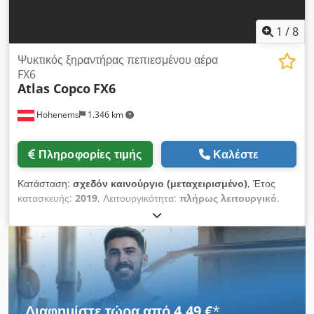
1
/
8
Ψυκτικός ξηραντήρας πεπιεσμένου αέρα
FX6
Atlas Copco
FX6
Hohenems
1.346 km
Πληροφορίες τιμής
Καλέστε
Κατάσταση:
σχεδόν καινούργιο (μεταχειρισμένο)
, Έτος
κατασκευής:
2019
, Λειτουργικότητα:
πλήρως λειτουργικό
,
Μεταχειρισμένος ψυκτικός ξηραντήρας Atlas Copco FX6 2,34
m3/λεπτό 14 bar Έτος κατασκευής: 2019 Dodpfezrtbiox Am
Dskr
Διαφημίστε τώρα από 4,49 €
*