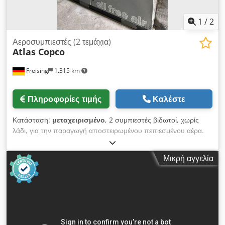
1
/
2
Αεροσυμπιεστές (2 τεμάχια)
Atlas Copco
Freising
1.315 km
Πληροφορίες τιμής
Καλέστε
Κατάσταση:
μεταχειρισμένο
, 2 συμπιεστές βιδωτοί, χωρίς
λάδι, για την παραγωγή αποστειρωμένου πεπιεσμένου αέρα.
Από αυτούς: - Συμπιεστής 1 (έτος κατασκευής 2006): με
ρυθμιζόμενη συχνότητα και ενσωματωμένο ξηραντήρα. -
Μικρή αγγελία
Συμπιεστής 2 (έτος κατασκευής 1992): με διαδοχικό ξηραντήρα
απορρόφησης (Atlas Copco, 2003). Μηχάνημα
(συμπληρωματικές πληροφορίες): Παραγωγή πεπιεσμένου
αέρα με 2 συμπιεστές βιδωτούς. Έτος κατασκευής 1992-2006.
Χωρητικότητα συμπιεστή 1: 5,952 m3/λεπτό, με τελική
υπερπίεση 8,4 bar. Dksdpszkfw Tefx Am Dor Χωρητικότητα