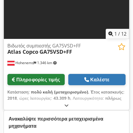
1
/
12
Βιδωτός συμπιεστής GA75VSD+FF
Atlas Copco
GA75VSD+FF
Hohenems
1.346 km
Πληροφορίες τιμής
Καλέστε
Κατάσταση:
πολύ καλή (μεταχειρισμένο)
, Έτος κατασκευής:
2018
, ώρες λειτουργίας:
43.309 h
, Λειτουργικότητα:
πλήρως
λειτουργικό
, Συμπιεστής βιδωτός Atlas Copco GA75VSD+FF
Περιλαμβάνει μετατροπέα συχνότητας και αφυγραντήρα Ισχύς:
75 kW Πίεση: 12,75 bar Παραγωγή: 15,50 m3/λεπτό Έτος
Ανακαλύψτε περισσότερα μεταχειρισμένα
κατασκευής: 2018 Dkedpfxjzp Urwo Am Dsr Ώρες
μηχανήματα
λειτουργίας: 43.309