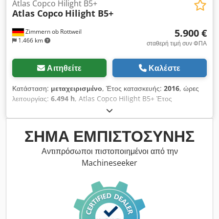
Atlas Copco Hilight B5+
Atlas Copco
Hilight B5+
5.900 €
Zimmern ob Rottweil
1.466 km
σταθερή τιμή συν ΦΠΑ
Αιτηθείτε
Καλέστε
Κατάσταση:
μεταχειρισμένο
, Έτος κατασκευής:
2016
, ώρες
λειτουργίας:
6.494 h
, Atlas Copco Hilight B5+ Έτος
κατασκευής: 2016 Ώρες λειτουργίας: 6.494 ώρες LED
φωτισμός: 4 × 350 W Κάλυψη φωτισμού: έως 5.000 m²
Dkedpfsy R Atzex Am Dsr Βάρος: 981 kg
ΣΉΜΑ ΕΜΠΙΣΤΟΣΎΝΗΣ
Αντιπρόσωποι πιστοποιημένοι από την
Machineseeker