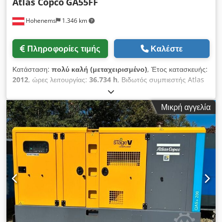
Atlas Copco
GA55FF
Hohenems
1.346 km
Πληροφορίες τιμής
Καλέστε
Κατάσταση:
πολύ καλή (μεταχειρισμένο)
, Έτος κατασκευής:
2012
, ώρες λειτουργίας:
36.734 h
, Βιδωτός συμπιεστής Atlas
Copco GA55FF Ενσωματωμένο σύστημα ξήρανσης
Dodszphrwepfx Am Dokr 55 kW 9,80 bar 8,87 m3/min Έτος
Μικρή αγγελία
κατασκευής: 2012 Ώρες λειτουργίας: 36.734