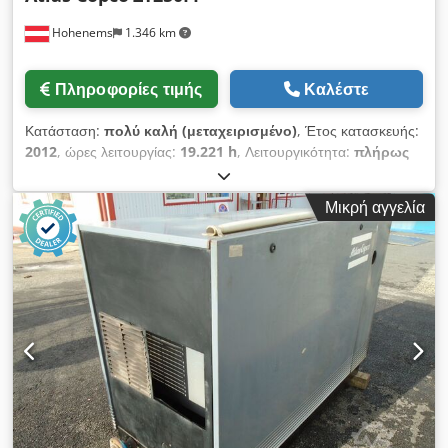
Hohenems
1.346 km
Πληροφορίες τιμής
Καλέστε
Κατάσταση:
πολύ καλή (μεταχειρισμένο)
, Έτος κατασκευής:
2012
, ώρες λειτουργίας:
19.221 h
, Λειτουργικότητα:
πλήρως
λειτουργικό
, Συστήμα συμπιεστή βιδωτού τύπου χωρίς λάδι,
μοντέλο ZT250FF. Dedpfozmdrbsx Am Dskr Ενσωματωμένος
Μικρή αγγελία
αφυγραντής. Ισχύς: 250 kW Πίεση: 10 bar Παραγωγή: 42,31
m3/λεπτό Έτος κατασκευής: 2012 Ώρες λειτουργίας: 19.221