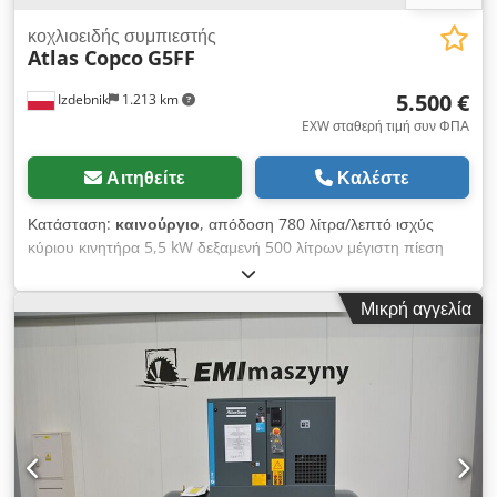
κοχλιοειδής συμπιεστής
Atlas Copco
G5FF
5.500 €
Izdebnik
1.213 km
EXW σταθερή τιμή συν ΦΠΑ
Αιτηθείτε
Καλέστε
Κατάσταση:
καινούργιο
, απόδοση 780 λίτρα/λεπτό ισχύς
κύριου κινητήρα 5,5 kW δεξαμενή 500 λίτρων μέγιστη πίεση
λειτουργίας 10,0 atm Dkodpfezpxv Tox Am Der
ενσωματωμένο αφυγραντήρα ψύξης ηλεκτρονική ρύθμιση των
Μικρή αγγελία
παραμέτρων λειτουργίας του συμπιεστή συμμορφώνεται με τα
πρότυπα CE έτος κατασκευής 2025, ΚΑΙΝΟΥΡΓΙΟ