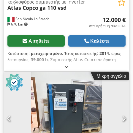
κοχλιοφόρος συμπιεστής με inverter
Atlas Copco
ga 110 vsd
12.000 €
San Nicola La Strada
676 km
σταθερή τιμή συν ΦΠΑ
Αιτηθείτε
Καλέστε
Κατάσταση:
μεταχειρισμένο
, Έτος κατασκευής:
2014
, ώρες
λειτουργίας:
39.000 h
, Συμπιεστής Atlas Copco σε άριστη
λειτουργική κατάσταση και αθόρυβος (είμαστε επίσημοι
αντιπρόσωποι). Κύρια χαρακτηριστικά: Dkedjzc Hmhjpfx Am
Μικρή αγγελία
Dsr μέγιστη πίεση: 10 bar παροχή: 19.200 λίτρα/λεπτό ισχύς:
110 kW / 150 HP