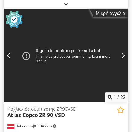
πεπιεσμένου αέρα 13 bar, μέγιστη θερμοκρασία
περιβάλλοντος 46 °C. Dkjdpfx Amjw Da Enj Dor
Μικρή αγγελία
1
/
22
Κοχλιωτός συμπιεστής ZR90VSD
Atlas Copco
ZR 90 VSD
Hohenems
1.346 km