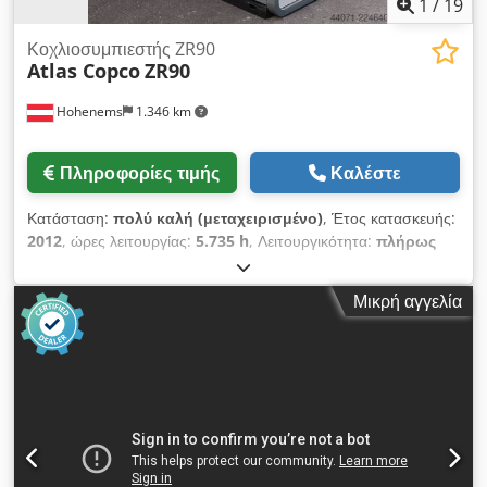
1
/
19
Κοχλιοσυμπιεστής ZR90
Atlas Copco
ZR90
Hohenems
1.346 km
Πληροφορίες τιμής
Καλέστε
Κατάσταση:
πολύ καλή (μεταχειρισμένο)
, Έτος κατασκευής:
2012
, ώρες λειτουργίας:
5.735 h
, Λειτουργικότητα:
πλήρως
λειτουργικό
, Συμπιεστής βιδωτός, χωρίς χρήση λαδιού, της
Atlas Copco, μοντέλο ZR90. Ισχύς: 90 kW Dksdpfezqvvaex
Μικρή αγγελία
Am Der Πίεση: 7,50 bar Παραγωγή: 14 m3/min Έτος
κατασκευής: 2012 Ώρες λειτουργίας: 5735