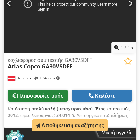
συμπιεστή 2: 4,982 m3/λεπτό, με τελική υπερπίεση 8,0 bar.
Εξοπλισμός: 2 συμπιεστές βιδωτοί (εκ των οποίων ο ένας
συμπιεστής διαθέτει ενσωματωμένο ξηραντήρα και
ρυθμιζόμενη συχνότητα, ενώ ο άλλος συμπιεστής διαθέτει
ξεχωριστό ξηραντήρα).
1
/
15
κοχλιοφόρος συμπιεστής GA30VSDFF
Atlas Copco
GA30VSDFF
Hohenems
1.346 km
Πληροφορίες τιμής
Καλέστε
Κατάσταση:
πολύ καλή (μεταχειρισμένο)
, Έτος κατασκευής:
2012
, ώρες λειτουργίας:
34.014 h
, Λειτουργικότητα:
πλήρως
λειτουργικό
, Συστήμα συμπίεσης με κοχλιοειδή συμπιεστή,
Αποθήκευση αναζήτησης
μοντέλο Atlas Copco GA30VSDFF Ισχύς: 30 kW Πίεση: 12,80
Μικρή αγγελία
bar Παροχή: 5,58 m3/min Dsdezkwfvopfx Am Dekr Έτος