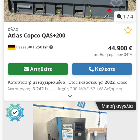
1
/
4
άλλο
Atlas Copco
QAS+200
44.900 €
Passau
1.256 km
σταθερή τιμή συν ΦΠΑ
Αιτηθείτε
Καλέστε
Κατάσταση:
μεταχειρισμένο
, Έτος κατασκευής:
2022
, ώρες
λειτουργίας:
3.242 h
, ---- Ισχύς 200 kVA/157 kW Δεξαμενή
καυσίμου 585 λίτρων 3242 ώρες λειτουργίας, έτος κατασκευής
12/2022 Πρίζες 125-63-32-16A + DS Διακόπτης προστασίας
Μικρή αγγελία
από ρεύμα διαρροής τύπου Β Dkjdozrkuaepfx Am Dsr