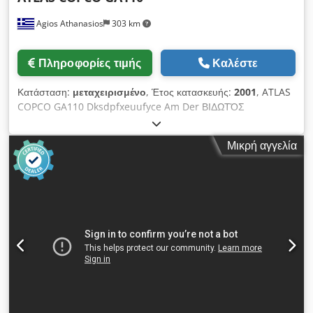
Agios Athanasios
303 km
Πληροφορίες τιμής
Καλέστε
Κατάσταση:
μεταχειρισμένο
, Έτος κατασκευής:
2001
, ATLAS
COPCO GA110 Dksdpfxeuufyce Am Der ΒΙΔΩΤΌΣ
ΣΥΜΠΙΕΣΤΉΣ
Μικρή αγγελία