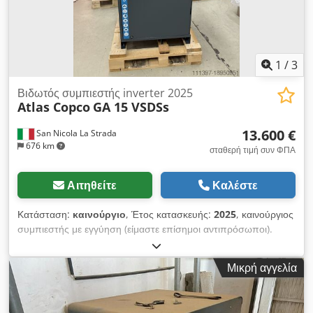
1
/
3
Βιδωτός συμπιεστής inverter 2025
Atlas Copco
GA 15 VSDSs
13.600 €
San Nicola La Strada
676 km
σταθερή τιμή συν ΦΠΑ
Αιτηθείτε
Καλέστε
Κατάσταση:
καινούργιο
, Έτος κατασκευής:
2025
, καινούργιος
συμπιεστής με εγγύηση (είμαστε επίσημοι αντιπρόσωποι).
μειωμένη τιμή. τιμή καταλόγου ευρώ 25441. δυνατότητα
συνδυασμού στεγνωτηρίου Atlas Copco (διαθέσιμο). τελευταίο
Μικρή αγγελία
τεχνολογικό μοντέλο. κύρια χαρακτηριστικά: μπάρα μέγιστο 10
Ισχύς 15kw-20hp Dsdpfxswcm His Am Dekr λίτρα ροής αέρα
7 λεπτά 3000 Για αναλυτικό δελτίο τεχνικών στοιχείων μη