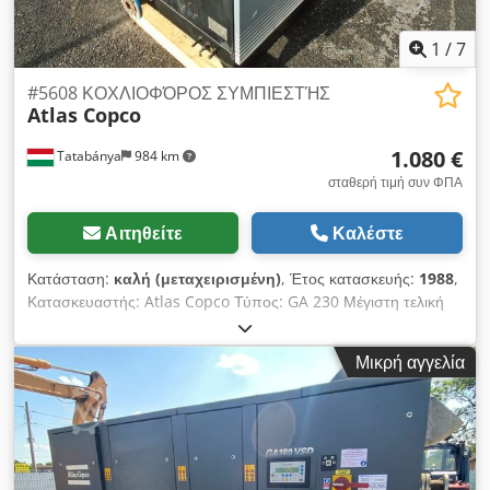
1
/
7
#5608 ΚΟΧΛΙΟΦΌΡΟΣ ΣΥΜΠΙΕΣΤΉΣ
Atlas Copco
1.080 €
Tatabánya
984 km
σταθερή τιμή συν ΦΠΑ
Αιτηθείτε
Καλέστε
Κατάσταση:
καλή (μεταχειρισμένη)
, Έτος κατασκευής:
1988
,
Κατασκευαστής: Atlas Copco Τύπος: GA 230 Μέγιστη τελική
πίεση: 13 bar Dedpfxjhyglao Am Dekr Ελεύθερη παροχή
αέρα: 50 l/sec Ισχύς κινητήρα: 30 kW Μέγιστη ταχύτητα: 1500
Μικρή αγγελία
rpm