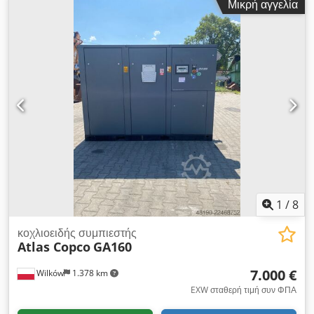
Μικρή αγγελία
ΣΥΝΟΛΙΚΕΣ) 85719 ΜΕ ΜΕΤΑΤΡΟΠΕΑ ΣΥΧΝΟΤΗΤΑΣ ναι
ΕΝΣΩΜΑΤΩΜΕΝΟΣ ΑΠΟΥΔΑΤΩΤΗΣ όχι ΑΝΤΑΛΛΑΚΤΗΣ
ΘΕΡΜΟΤΗΤΑΣ όχι ΨΥΚΟΜΕΝΟ ΜΕ (ΑΕΡΑ/ΝΕΡΟ) αέρα ΣΤΟ
ΔΕΞΑΜΕΝΗ όχι ΕΓΓΡΑΦΑ όχι Dkodpfxezq An Ne Am Der
ΣΥΝΔΕΣΗ 2 1/2 ΚΑΙΝΟΥΡΓΙΟ/ΜΕΤΑΧΕΙΡΙΣΜΕΝΟ
ΜΕΤΑΧΕΙΡΙΣΜΕΝΟ
1
/
8
κοχλιοειδής συμπιεστής
Atlas Copco
GA160
7.000 €
Wilków
1.378 km
EXW σταθερή τιμή συν ΦΠΑ