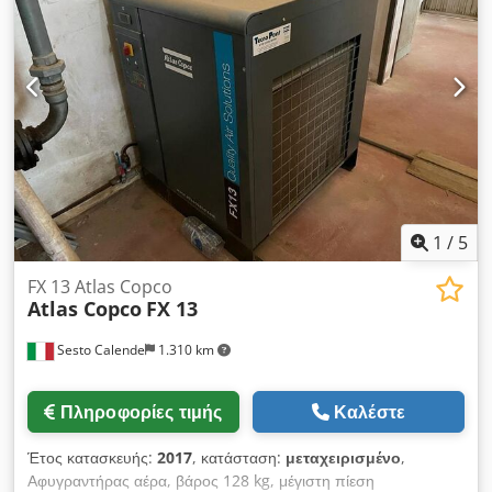
διστάσετε να επικοινωνήσετε μαζί μου.
1
/
5
FX 13 Atlas Copco
Atlas Copco
FX 13
Sesto Calende
1.310 km
Πληροφορίες τιμής
Καλέστε
Έτος κατασκευής:
2017
, κατάσταση:
μεταχειρισμένο
,
Αφυγραντήρας αέρα, βάρος 128 kg, μέγιστη πίεση