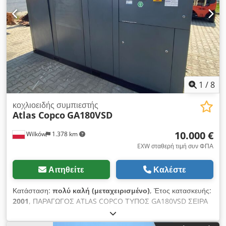
1
/
8
κοχλιοειδής συμπιεστής
Atlas Copco
GA180VSD
10.000 €
Wilków
1.378 km
EXW σταθερή τιμή συν ΦΠΑ
Αιτηθείτε
Καλέστε
Κατάσταση:
πολύ καλή (μεταχειρισμένο)
, Έτος κατασκευής:
2001
, ΠΑΡΑΓΩΓΟΣ ATLAS COPCO ΤΥΠΟΣ GA180VSD ΣΕΙΡΑ
AIF072891 ΕΤΟΣ 2001 ΙΣΧΥΣ (kW) 181 ΠΑΡΟΧΗ (m3/λεπτό)
ΠΙΕΣΗ (bar) 12.50 ΩΡΕΣ ΛΕΙΤΟΥΡΓΙΑΣ (ΣΥΝΤΗΡΗΣΗΣ/