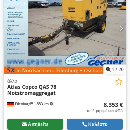
κατασκευής 2025, ΚΑΙΝΟΥΡΓΙΟ
1
/
20
άλλο
Atlas Copco
QAS 78
Notstromaggregat
8.353 €
Eilenburg
1.553 km
σταθερή τιμή συν ΦΠΑ
Αιτηθείτε
Καλέστε