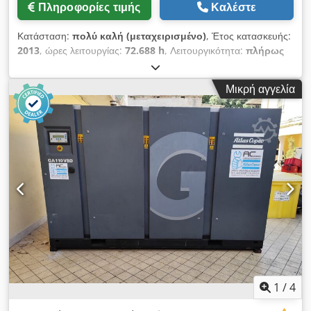
Πληροφορίες τιμής
Καλέστε
Κατάσταση:
πολύ καλή (μεταχειρισμένο)
, Έτος κατασκευής:
2013
, ώρες λειτουργίας:
72.688 h
, Λειτουργικότητα:
πλήρως
λειτουργικό
, Στροφικός συμπιεστής αέρα Atlas Copco
GA45VSDFF. Περιλαμβάνει μετατροπέα συχνότητας και
Μικρή αγγελία
στεγνωτήρα. 45 kW 12,75 bar 8,67 m3/min Έτος κατασκευής:
2013 Dksdpfx Aoznlx Som Der Ώρες λειτουργίας: 72.688
ώρες.
1
/
4