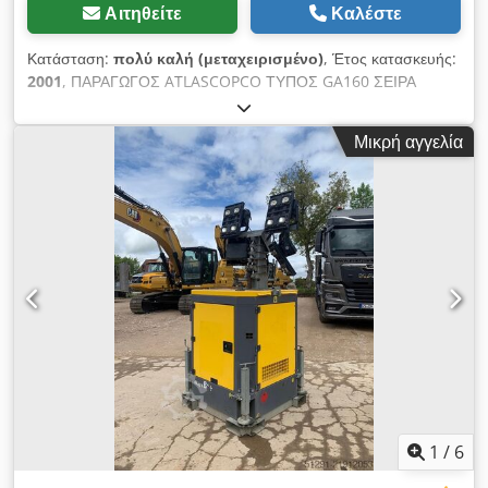
Αιτηθείτε
Καλέστε
Κατάσταση:
πολύ καλή (μεταχειρισμένο)
, Έτος κατασκευής:
2001
, ΠΑΡΑΓΩΓΟΣ ATLASCOPCO ΤΥΠΟΣ GA160 ΣΕΙΡΑ
AIF072890 ΕΤΟΣ 2001 ΙΣΧΥΣ (kW) 167 Dsdpfx Aszq Afuom
Dokr ΠΑΡΑΓΩΓΗ (m3/λεπτό) 21 ΠΙΕΣΗ (bar) 8.5 ΩΡΕΣ
Μικρή αγγελία
ΛΕΙΤΟΥΡΓΙΑΣ (ΣΥΝΟΛΙΚΕΣ/ΣΥΝΤΗΡΗΣΗΣ) ΜΕΤΑΤΡΟΠΕΑΣ
όχι ΕΝΣΩΜΑΤΩΜΕΝΟΣ ΑΠΟΥΜΗΚΤΗΣ όχι ΑΝΤΑΛΛΑΚΤΗΣ
ΘΕΡΜΟΤΗΤΑΣ όχι ΨΥΚΤΙΚΟ ΜΕΣΟ (ΑΕΡΑΣ/ΝΕΡΟ) αέρας
ΣΤΟ ΔΕΞΑΜΕΝΙΟ όχι ΕΓΓΡΑΦΑ όχι ΣΥΝΔΕΣΕΙΣ 3
ΚΑΙΝΟΥΡΓΙΟ/ΜΕΤΑΧΕΙΡΙΣΜΕΝΟ ΜΕΤΑΧΕΙΡΙΣΜΕΝΟ
1
/
6