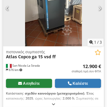
1
/
3
πιστονικός συμπιεστής
Atlas Copco
ga 15 vsd ff
12.900 €
San Nicola La Strada
676 km
σταθερή τιμή συν ΦΠΑ
Αιτηθείτε
Καλέστε
Κατάσταση:
σχεδόν καινούργιο (μεταχειρισμένο)
, Έτος
κατασκευής:
2025
, ώρες λειτουργίας:
2.000 h
, Συμπιεστής σε
κατάσταση σαν καινούργιος (εκθεσιακός συμπιεστής), μόνο