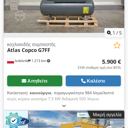
1
/
5
κοχλιοειδής συμπιεστής
Atlas Copco
G7FF
5.900 €
Izdebnik
1.213 km
EXW σταθερή τιμή συν ΦΠΑ
Αιτηθείτε
Καλέστε
Κατάσταση:
καινούργιο
, παραγωγικότητα 984 λίτρα/λεπτό
ισχύς κύριου κινητήρα 7,5 kW δεξαμενή 500 λίτρων
Dkedpfszpxuvsx Am Dsr μέγιστη πίεση λειτουργίας 10,0 atm
ενσωματωμένος ξηραντήρας ψύξης ηλεκτρονική ρύθμιση
Μικρή αγγελία
παραμέτρων λειτουργίας του συμπιεστή ηχομονωμένη καμπίνα
(μόνο 67 dB) συμμορφώνεται με τα πρότυπα CE έτος