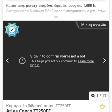
Κατάσταση:
μεταχειρισμένο
, ώρες λειτουργίας:
1.655 h
,
Διατηρούμε το δικαίωμα διόρθωσης τυπογραφικών σφαλμάτων
και τροποποίησης των τιμών. Εσωτερικός κωδικός: 1433.
Κινητήρας PERKINS. Dksdszp Avkepfx Am Djr Το όχημα δεν
Μικρή αγγελία
έχει υποστεί καμία επεξεργασία. Δυνατότητα παράδοσης σε
όλη τη χώρα με επιπλέον χρέωση. Διατηρούμε το δικαίωμα
διόρθωσης τυπογραφικών σφαλμάτων και τροποποίησης των
τιμών. Με χαρά θα εξετάσουμε την πιθανότητα να δεχτούμε το
δικό σας όχημα ως μέρος της πληρωμής. Δυνατότητα
χρηματοδότησης/μίσθωσης, ακόμη και χωρίς προκαταβολή!
Έχετε επιπλέον ερωτήσεις; Είμαστε στη διάθεσή σας για να
σας παρέχουμε συμβουλές!
1
/
17
Κομπρεσέρ βιδωτού τύπου ZT250FF
Atlas Copco
ZT250FF