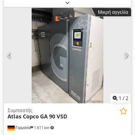
πλάτος:
1.500 χιλ.
, συνολικό ύψος:
1.500 χιλ.
, Πουλήστε εδώ
ένα σύστημα ανάκτησης θερμότητας για συστήματα
Μικρή αγγελία
πεπιεσμένου αέρα. Πρωτότυπο Atlas Copco. Σύστημα WRG
για συμπιεστή. Αποσυναρμολογήθηκε λόγω ανεπαρκούς
απόδοσης συμπιεστή. Δεν χρησιμοποιήθηκε ελάχιστα :(
Μονάδα ανάκτησης ενέργειας Atlas Copco ER90 - λεπτομέρειες
επισυνάπτονται ως PDF. Για υδρόψυκτο συμπιεστή ZR χωρίς
λάδι Μετατρέψτε τον υδρόψυκτο συμπιεστή ZR σας χωρίς λάδι
σε πηγή ενέργειας για ζεστό νερό με το ER, τη μονάδα
ανάκτησης ενέργειας. Chedpfxep N H Huo Ah Tja Ισχύς: 90
kw Ειδικός εξοπλισμός: Εφεδρική αντλία νερού - πλεονασμός
2ος εναλλάκτης θερμότητας - Πολύ καλή κατάσταση. Δεν
χρησιμοποιήθηκε σχεδόν ποτέ - κακός σχεδιασμός! Δυστυχώς
δεν υπάρχουν πλέον διαθέσιμα έγγραφα.
1
/
2
Συμπιεστής
Atlas Copco
GA 90 VSD
Γερμανία
1.611 km