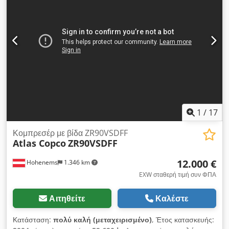
1
/
17
Κομπρεσέρ με βίδα ZR90VSDFF
Atlas Copco
ZR90VSDFF
12.000 €
Hohenems
1.346 km
EXW σταθερή τιμή συν ΦΠΑ
Αιτηθείτε
Καλέστε
Κατάσταση:
πολύ καλή (μεταχειρισμένο)
, Έτος κατασκευής: