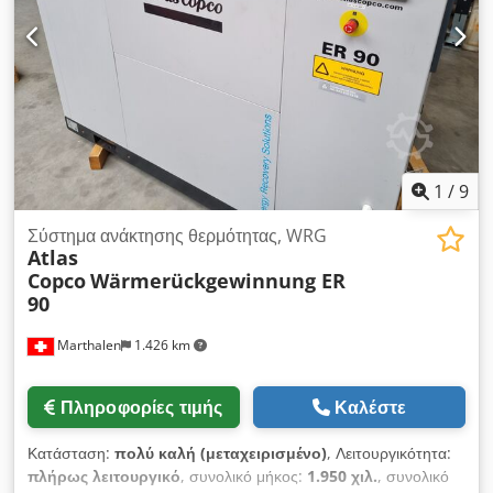
πίεσης και ροής: PACE Μάρκα / μοντέλο κινητήρα: John Deere
/ 4045HI551 Επεξεργασία πεπιεσμένου αέρα που αποτελείται
από: Μεταψύκτης πεπιεσμένου αέρα, διαχωριστής νερού και
φίλτρο PD Επίπεδο εκπομπών: Στάδιο V Αριθμός κυλίνδρων: 4
1
/
9
Σύστημα ανάκτησης θερμότητας, WRG
Atlas
Copco
Wärmerückgewinnung ER
90
Marthalen
1.426 km
Πληροφορίες τιμής
Καλέστε
Κατάσταση:
πολύ καλή (μεταχειρισμένο)
, Λειτουργικότητα:
πλήρως λειτουργικό
, συνολικό μήκος:
1.950 χιλ.
, συνολικό