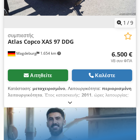
1
/
9
συμπιεστής
Atlas Copco
XAS 97 DDG
6.500 €
Magdeburg
1.654 km
VB συν ΦΠΑ
Αιτηθείτε
Καλέστε
Κατάσταση:
μεταχειρισμένο
, Λειτουργικότητα:
περιορισμένη
λειτουργικότητα
, Έτος κατασκευής:
2011
, ώρες λειτουργίας:
1.637 h
, Συμπιεστής Atlas Copco XAS 97 DDG, έτος
κατασκευής 2011, 1637 ώρες λειτουργίας, παροχή όγκου 5,3
m³, ισχύς έκτακτης ανάγκης 12,5 kVA, συνδέσεις: 1 x 230 Volt,
2 x 400 Volt, αρ. σειράς YA3062560C0262053, διαθέτει
έγκριση τύπου και άδεια κυκλοφορίας, 1 στρεπτός άξονας είναι
λυγισμένος, λείπει το κάλυμμα ιμάντα, λείπει το πλέγμα