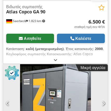
Βιδωτός συμπιεστής
Atlas Copco
GA 90
6.500 €
Saerbeck
1.823 km
σταθερή τιμή συν ΦΠΑ
Αιτηθείτε
Καλέστε
Κατάσταση:
καλή (μεταχειρισμένη)
, Έτος κατασκευής:
2000
,
Κοχλιοφόρος συμπιεστής Κατασκευαστής: Atlas Copco
Csdpsvi E Uyofx Ah Tsha Τύπος: GA 90 Έτος κατασκευής:
2000 Ισχύς: 94 kW Μέγιστη πίεση: 10 bar Ταχύτητα: 1.487
Μικρή αγγελία
στροφές ανά λεπτό