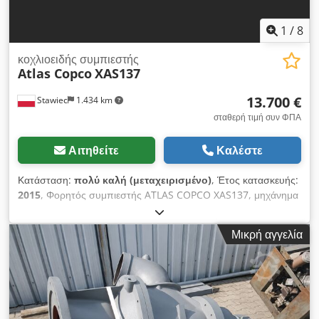
1
/
8
κοχλιοειδής συμπιεστής
Atlas Copco
XAS137
13.700 €
Stawiec
1.434 km
σταθερή τιμή συν ΦΠΑ
Αιτηθείτε
Καλέστε
Κατάσταση:
πολύ καλή (μεταχειρισμένο)
, Έτος κατασκευής:
2015
, Φορητός συμπιεστής ATLAS COPCO XAS137, μηχάνημα
με τελικό ψύκτη, μετά από πλήρη συντήρηση. Τεχνικά
χαρακτηριστικά: παραγωγή: 7,70 m3/λεπτό πιθανότητα
Μικρή αγγελία
λειτουργίας: 7 Bar έτος κατασκευής: 2015 κινητήρας: KUBOTA
ώρες λειτουργίας: 2000 ώρες ο συμπιεστής είναι πλήρως
λειτουργικός, έτοιμος για χρήση, με εγγύηση. Τιμή καθαρή:
59.500 zł Τιμή με ΦΠΑ: 73.185 zł το μηχάνημα εισήχθη σε
άριστη κατάσταση. Cedpfezky Nksx Ah Tjha Παρακάτω θα
βρείτε συνδέσμους προς βίντεο.