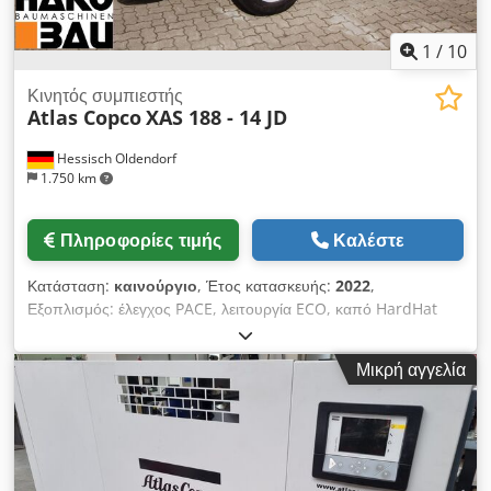
1
/
10
Κινητός συμπιεστής
Atlas Copco
XAS 188 - 14 JD
Hessisch Oldendorf
1.750 km
Πληροφορίες τιμής
Καλέστε
Κατάσταση:
καινούργιο
, Έτος κατασκευής:
2022
,
Εξοπλισμός: έλεγχος PACE, λειτουργία ECO, καπό HardHat
από PE, σύστημα ελέγχου Xc2003 Ελάχιστη θερμοκρασία: -10
°C Chsdpfjii U R Dsx Ah Tja Διαστάσεις πλαισίου βάσης: 4844
Μικρή αγγελία
x 1807 x 1892 mm (L x W x H) Ταχύτητα εκφόρτωσης: 1500
στροφές ανά λεπτό Ονομαστική ταχύτητα σε πλήρες φορτίο:
1960 rpm Θερμοκρασία περιβάλλοντος: 45 °C Ισχύς κινητήρα:
104 kW Ροή όγκου (FAD): 10,9-9,7 m³/min Εύρος πίεσης
λειτουργίας: 5-14 bar Έλεγχος συμπιεστή με ευέλικτο έλεγχο