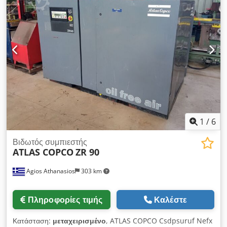
Ο συμπιεστής είναι πλήρως λειτουργικός, έτοιμος για εργασία,
με εγγύηση. Cedpfxjx A T D Se Ah Tjha Καθαρή τιμή: 13.500
PLN Μικτή τιμή: 16.605 PLN
1
/
6
Βιδωτός συμπιεστής
ATLAS COPCO
ZR 90
Agios Athanasios
303 km
Πληροφορίες τιμής
Καλέστε
Κατάσταση:
μεταχειρισμένο
, ATLAS COPCO Csdpsuruf Nefx