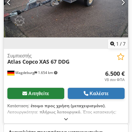
1
/
7
Συμπιεστής
Atlas Copco
XAS 67 DDG
6.500 €
Magdeburg
1.654 km
VB συν ΦΠΑ
Αιτηθείτε
Καλέστε
Κατάσταση:
έτοιμο προς χρήση (μεταχειρισμένο)
,
Λειτουργικότητα:
πλήρως λειτουργικό
, Έτος κατασκευής:
2012
, ώρες λειτουργίας:
1.680 h
, Συμπιεστής Atlas Copco XAS
67 DDG, έτος κατασκευής 2012, 1680 ώρες λειτουργίας,
παροχή όγκου 3,5 m³, ισχύς έκτακτης ανάγκης 12,5 Kva,