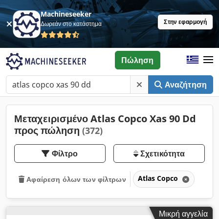
Machineseeker
Στην εφαρμογή
Δωρεάν στο κατάστημα
Πώληση
Αναζήτηση
Μεταχειρισμένο Atlas Copco Xas 90 Dd
προς πώληση
(372)
Φίλτρο
Σχετικότητα
Atlas Copco
Αφαίρεση όλων των φίλτρων
Μικρή αγγελία