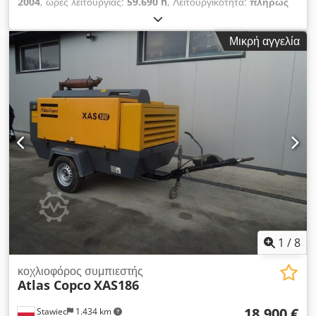
2004
, ώρες λειτουργίας:
59.690 h
, Λειτουργικότητα:
πλήρως
λειτουργικό
, Κοχλιωτός συμπιεστής Atlas Copco ZR90VSDFF
Με ενσωματωμένο μετατροπέα και ξηραντήρα. 90 kW 8,75 bar
Μικρή αγγελία
Codpfxoyuvwaj Ah Tjha 14,70 m³/λεπτό
1
/
8
κοχλιοφόρος συμπιεστής
Atlas Copco
XAS186
18.900 €
Stawiec
1.434 km