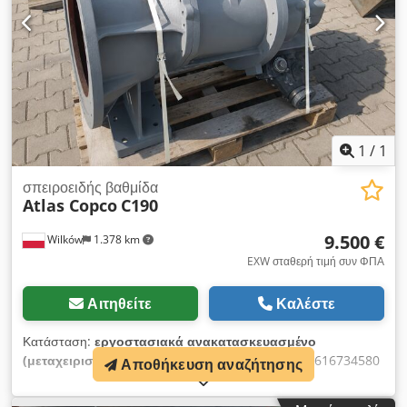
1
/
1
σπειροειδής βαθμίδα
Atlas Copco
C190
9.500 €
Wilków
1.378 km
EXW σταθερή τιμή συν ΦΠΑ
Αιτηθείτε
Καλέστε
Κατάσταση:
εργοστασιακά ανακατασκευασμένο
(μεταχειρισμένο)
, Βαθμίδα ATLAS COPCO C190 1616734580
Αποθήκευση αναζήτησης
αρ. AIA1455196 Chjdpfezcxtmsx Ah Tea