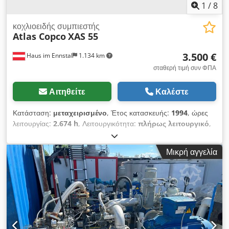
1
/
8
κοχλιοειδής συμπιεστής
Atlas Copco
XAS 55
3.500 €
Haus im Ennstal
1.134 km
σταθερή τιμή συν ΦΠΑ
Αιτηθείτε
Καλέστε
Κατάσταση:
μεταχειρισμένο
, Έτος κατασκευής:
1994
, ώρες
λειτουργίας:
2.674 h
, Λειτουργικότητα:
πλήρως λειτουργικό
,
Atlas Copco XAS 55 Κατασκευαστικός Κομπρεσέρ /
Κοχλιοφόρος Συμπιεστής - Έτος Κατασκευής 1994 -
Μικρή αγγελία
Περιλαμβάνει Αξεσουάρ Επαγγελματική πώληση ενός
μεταφερόμενου κοχλιοφόρου κομπρεσέρ Atlas Copco, πλήρες
πακέτο! Διατίθεται προς πώληση ένας αξιόπιστος και στιβαρός
κοχλιοφόρος συμπιεστής από τον κατασκευαστή ποιότητας
Atlas Copco, μοντέλο XAS 55. Η συσκευή προέρχεται από τον
στόλο οχημάτων της Fischer Bau GmbH, είναι τοποθετημένη
σε πρακτικό μονοαξονικό πλαίσιο με ράβδο ρυμούλκησης και