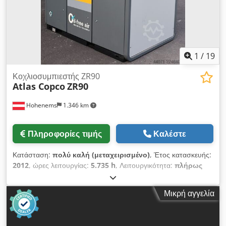
1
/
19
Κοχλιοσυμπιεστής ZR90
Atlas Copco
ZR90
Hohenems
1.346 km
Πληροφορίες τιμής
Καλέστε
Κατάσταση:
πολύ καλή (μεταχειρισμένο)
, Έτος κατασκευής:
2012
, ώρες λειτουργίας:
5.735 h
, Λειτουργικότητα:
πλήρως
λειτουργικό
, Συμπιεστής βιδωτός, χωρίς χρήση λαδιού, της
Atlas Copco, μοντέλο ZR90. Ισχύς: 90 kW Πίεση: 7,50 bar
Μικρή αγγελία
Chsdpfszqvvaox Ah Toa Παραγωγή: 14 m3/min Έτος
κατασκευής: 2012 Ώρες λειτουργίας: 5735