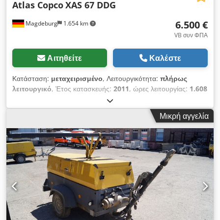
Atlas Copco
XAS 67 DDG
6.500 €
Magdeburg
1.654 km
VB συν ΦΠΑ
Αιτηθείτε
Καλέστε
Κατάσταση:
μεταχειρισμένο
, Λειτουργικότητα:
πλήρως
λειτουργικό
, Έτος κατασκευής:
2011
, ώρες λειτουργίας:
1.608
h
, Συμπιεστής Atlas Copco XAS 67 DDG, έτος κατασκευής
2011, 1608 ώρες λειτουργίας, παροχή όγκου 3,5 m³, ισχύς
Μικρή αγγελία
έκτακτης ανάγκης 12,5 kVA, συνδέσεις: 1 x 230 Volt, 2 x 400
Volt, αριθμός σειράς YA3062565B0165591, διαθέσιμη άδεια
κυκλοφορίας. Csdpfx Ajzbiiveh Tsha