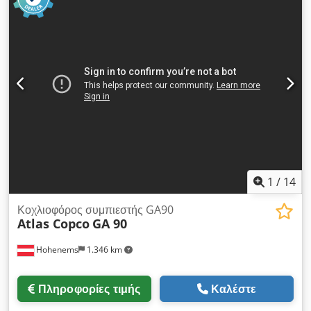
εξαγωγές. Όλες οι πληροφορίες παρέχονται χωρίς εγγύηση, τα
ελαττώματα. Κατάσταση & Επίσκεψη: Η πώληση γίνεται όπως
λάθη και η προηγούμενη πώληση επιφυλάσσονται. Ο πωλητής
είδατε και δοκιμάσατε το προϊόν. Επίσκεψη και λειτουργικός
δεν αναλαμβάνει καμία ευθύνη για σφάλματα πληκτρολόγησης
έλεγχος είναι δυνατά κατόπιν συνεννόησης στη Weissenbach
και μετάδοσης δεδομένων. Φυσικά, φροντίζουμε και για όλα τα
153, 8967 Haus im Ennstal.
τυπικά δυνατή φόρτωση
1
/
14
Κοχλιοφόρος συμπιεστής GA90
Atlas Copco
GA 90
Hohenems
1.346 km
Πληροφορίες τιμής
Καλέστε