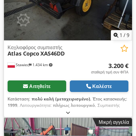
1
/
9
Κοχλιοφόρος συμπιεστής
Atlas Copco
XAS46DD
3.200 €
Stawiec
1.434 km
σταθερή τιμή συν ΦΠΑ
Αιτηθείτε
Καλέστε
Κατάσταση:
πολύ καλή (μεταχειρισμένο)
, Έτος κατασκευής:
1999
, Λειτουργικότητα:
πλήρως λειτουργικό
, Συμπιεστής
DIESEL ATLAS COPCO XAS46DD μετά από σέρβις!!! Ο
συμπιεστής είναι καταχωρημένος στην Πολωνία. Τεχνικά
Μικρή αγγελία
χαρακτηριστικά: απόδοση: 2,60 m3/λεπτό; πίεση εργασίας: 7
Bar; κινητήρας: DEUTZ F2M1011 ώρες λειτουργίας: 1355 h!!!