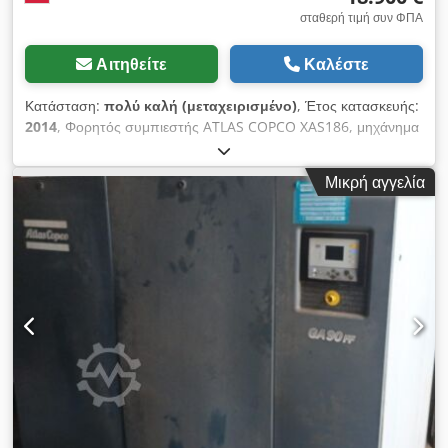
σταθερή τιμή συν ΦΠΑ
Αιτηθείτε
Καλέστε
Κατάσταση:
πολύ καλή (μεταχειρισμένο)
, Έτος κατασκευής:
2014
, Φορητός συμπιεστής ATLAS COPCO XAS186, μηχάνημα
με τελικό ψυγείο μετά από πλήρη συντήρηση. Τεχνικά
χαρακτηριστικά: απόδοση: 11,10 m3/min; λειτουργική πίεση: 7
Μικρή αγγελία
bar; έτος κατασκευής: 2014 κινητήρας: DEUTZ χιλιόμετρα ο
συμπιεστής πλήρως λειτουργικός, έτοιμος για εργασία, με
εγγύηση καθαρή τιμή: 79.500 PLN τιμή με ΦΠΑ: 97.785 PLN
Chedpfoyfnwgsx Ah Tea μηχάνημα εισαγόμενο σε άριστη
κατάσταση Παρακάτω σύνδεσμοι για βίντεο.