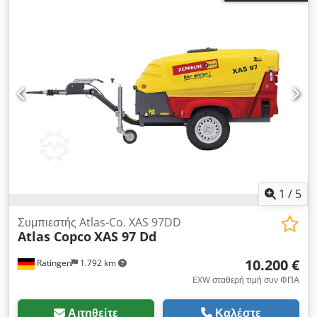
1
/
5
Συμπιεστής Atlas-Co. XAS 97DD
Atlas Copco
XAS 97 Dd
10.200 €
Ratingen
1.792 km
EXW σταθερή τιμή συν ΦΠΑ
Αιτηθείτε
Καλέστε