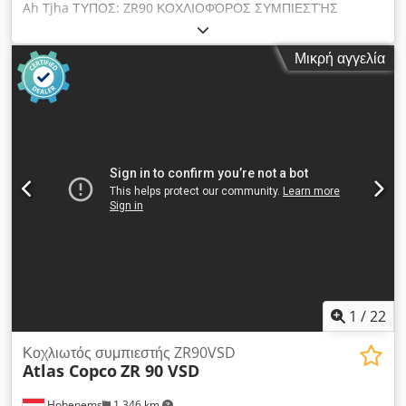
Ah Tjha ΤΥΠΟΣ: ZR90 ΚΟΧΛΙΟΦΌΡΟΣ ΣΥΜΠΙΕΣΤΉΣ
Μικρή αγγελία
1
/
22
Κοχλιωτός συμπιεστής ZR90VSD
Atlas Copco
ZR 90 VSD
Hohenems
1.346 km