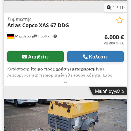
1
/
10
Συμπιεστής
Atlas Copco
XAS 67 DDG
6.000 €
Magdeburg
1.654 km
VB συν ΦΠΑ
Αιτηθείτε
Καλέστε
Κατάσταση:
έτοιμο προς χρήση (μεταχειρισμένο)
,
Λειτουργικότητα:
περιορισμένη λειτουργικότητα
, Έτος
κατασκευής:
2011
, ώρες λειτουργίας:
1.192 h
, Εξοπλισμός:
φίλτρο αιθάλης
, Συμπιεστής Atlas Copco XAS 67 DDG,
Μικρή αγγελία
κατασκευής 2011, 1192 ώρες λειτουργίας, παροχή όγκου 3,5
m³, ισχύς έκτακτης ανάγκης 12,5 kVA, συνδέσεις 1 x 230 volts,
2 x 400 volt, σειριακός αριθμός YA3062566B01655, σειριακός
αριθμός YA3062566B01655 SMF-MR Chodpfov Rbufjx Ah Tja