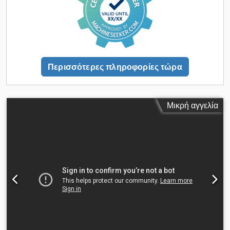
Ενεργειακή Απόδοση: Ειδική ισχύς μέχρι 18,9 kW/100 CFM,
ανάλογα με το φορτίο. Ενσωματωμένος Ψυκτικός
Στεγνωτήρας: Εξασφαλίζει καθαρό, ξηρό αέρα με ελάχιστη
πτώση πίεσης. Διαχωριστής Λαδιού-Νερού: Ενσωματωμένος
για περιβαλλοντική συμμόρφωση και καθαριότητα αέρα.
Αξιοπιστία & Συντήρηση Κινητήρας με βαθμό προστασίας
Περισσότερες πληροφορίες τώρα
IP55: Ανθεκτικός σε σκόνη και νερό για σκληρά περιβάλλοντα.
Chsdpfx Ahexx Snbs Toa Αποστραγγιστής συμπυκνωμάτων
χωρίς απώλειες: Αποτρέπει απώλεια συμπιεσμένου αέρα και
μειώνει τις διακοπές λειτουργίας. Ηχομονωμένο περίβλημα:
Μικρή αγγελία
Ελαχιστοποιεί το θόρυβο και τους κραδασμούς Κατάσταση
μηχανήματος: ΛΕΙΤΟΥΡΓΕΙ