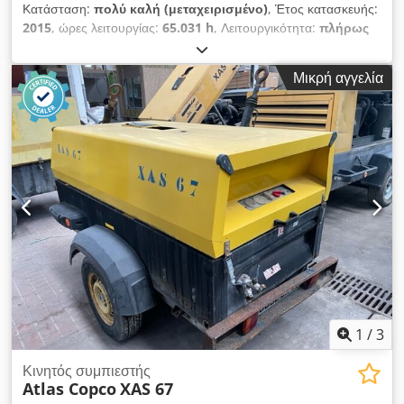
Κατάσταση:
πολύ καλή (μεταχειρισμένο)
, Έτος κατασκευής:
2015
, ώρες λειτουργίας:
65.031 h
, Λειτουργικότητα:
πλήρως
λειτουργικό
, Κοχλιοφόρος συμπιεστής Atlas Copco GA90
Chodpoy A Nwksfx Ah Tsa 90 kW 7,5 bar 16,87 m3/λεπτό
Μικρή αγγελία
Έτος κατασκευής: 2015 Ώρες λειτουργίας: 65.031
1
/
3
Κινητός συμπιεστής
Atlas Copco
XAS 67