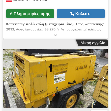
Πληροφορίες τιμής
Καλέστε
Κατάσταση:
πολύ καλή (μεταχειρισμένο)
, Έτος κατασκευής:
2013
, ώρες λειτουργίας:
58.270 h
, Λειτουργικότητα:
πλήρως
λειτουργικό
, Συγκομπρέσορας βιδωτός, χωρίς λάδι, Atlas
Copco ZR90VSD Chjdpfx Aezmwc Hsh Tja Ενσωματωμένος
Μικρή αγγελία
μετατροπέας συχνότητας 90 kW 9 bar 15,50 m3/λεπτό Έτος
κατασκευής: 2013 Ώρες λειτουργίας: 58.270