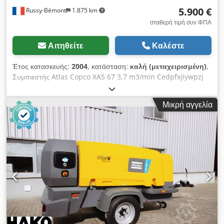
5.900 €
Russy-Bémont
1.875 km
σταθερή τιμή συν ΦΠΑ
Αιτηθείτε
Καλέστε
Έτος κατασκευής:
2004
, κατάσταση:
καλή (μεταχειρισμένη)
,
Συμπιεστής Atlas Copco XAS 67 3,7 m3/min Cedpfxjiywpzj
Ah Tsha Αριθμός ωρών: 2.371 ώρες Κινητήρας Deutz Τύπος:
ντίζελ
Μικρή αγγελία