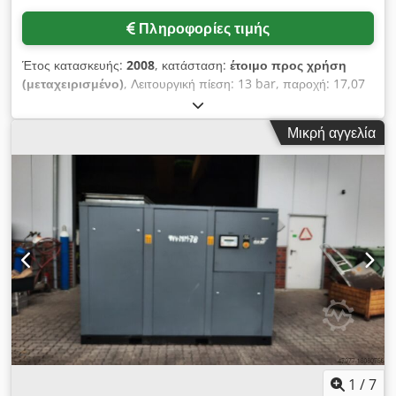
Πληροφορίες τιμής
Έτος κατασκευής:
2008
, κατάσταση:
έτοιμο προς χρήση
(μεταχειρισμένο)
, Λειτουργική πίεση: 13 bar, παροχή: 17,07
m³/min, ισχύς κινητήρα: 90 kW, στροφές κινητήρα: 3480
σ.α.λ., βάρος: περ. 1750 kg. Ο μετατροπέας συχνότητας της
Μικρή αγγελία
μηχανής είναι ελαττωματικός. Επιθεώρηση στον χώρο είναι
δυνατή. Chjdexmkc Tspfx Ah Tja
1
/
7