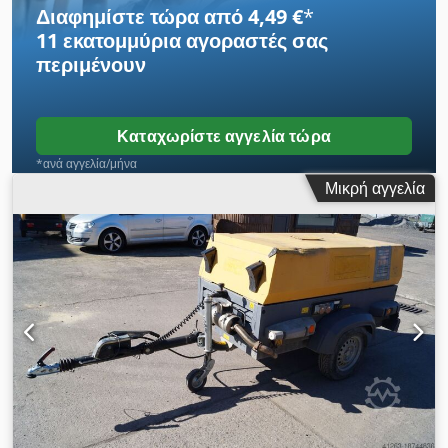
ανεμιστήρα. Chodpfxjzbiico Ah Tja
Διαφημίστε τώρα από 4,49 €
*
11 εκατομμύρια αγοραστές
σας
περιμένουν
Καταχωρίστε αγγελία τώρα
*ανά αγγελία/μήνα
Μικρή αγγελία