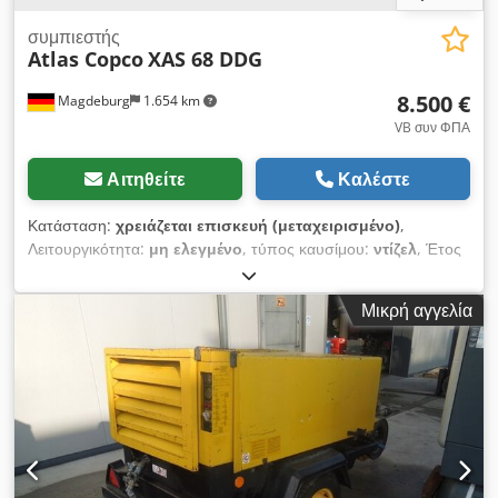
συμπιεστής
Atlas Copco
XAS 68 DDG
8.500 €
Magdeburg
1.654 km
VB συν ΦΠΑ
Αιτηθείτε
Καλέστε
Κατάσταση:
χρειάζεται επισκευή (μεταχειρισμένο)
,
Λειτουργικότητα:
μη ελεγμένο
, τύπος καυσίμου:
ντίζελ
, Έτος
κατασκευής:
2017
, ώρες λειτουργίας:
1.154 h
, Συμπιεστής
Atlas Copco XAS 68 DDG, έτος κατασκευής 2017, 1154 ώρες
Μικρή αγγελία
λειτουργίας, παροχή 3,5 m³, ισχύς έκτακτης ανάγκης 12,5 kVA,
συνδέσεις: 1 x 230 Volt, 2 x 400 Volt, Αρ. σειράς
YA3064303H0461812, στραβός άξονας, ο συμπιεστής κατά τα
άλλα λειτουργεί κανονικά, διαθέσιμο ABE/έγκριση. Chedpfxsy
Aktao Ah Tsa