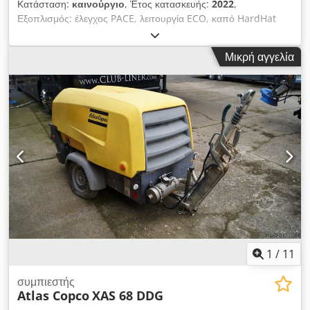
Κατάσταση:
καινούργιο
, Έτος κατασκευής:
2022
,
Εξοπλισμός: έλεγχος PACE, λειτουργία ECO, καπό HardHat
από PE, σύστημα ελέγχου Xc2003 Ελάχιστη θερμοκρασία: -10
°C Διαστάσεις πλαισίου βάσης: 4844 x 1807 x 1892 mm (L x W
Μικρή αγγελία
x H) Ταχύτητα εκφόρτωσης: 1500 στροφές ανά λεπτό
Ονομαστική ταχύτητα σε πλήρες φορτίο: 1960 rpm
Θερμοκρασία περιβάλλοντος: 45 °C Ισχύς κινητήρα: 104 kW
Ροή όγκου (FAD): 10,9-9,7 m³/min Chjdpfx Asii U R Docwea
Εύρος πίεσης λειτουργίας: 5-14 bar Έλεγχος συμπιεστή με
ευέλικτο έλεγχο πίεσης και ροής: PACE Μάρκα / μοντέλο
κινητήρα: John Deere / 4045HI551 Επεξεργασία πεπιεσμένου
αέρα που αποτελείται από: Μεταψύκτης πεπιεσμένου αέρα,
διαχωριστής νερού και φίλτρο PD Επίπεδο εκπομπών: Στάδιο V
Αριθμός κυλίνδρων: 4
1
/
11
συμπιεστής
Atlas Copco
XAS 68 DDG