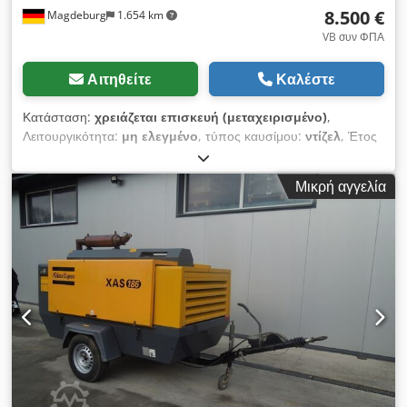
8.500 €
Magdeburg
1.654 km
VB συν ΦΠΑ
Αιτηθείτε
Καλέστε
Κατάσταση:
χρειάζεται επισκευή (μεταχειρισμένο)
,
Λειτουργικότητα:
μη ελεγμένο
, τύπος καυσίμου:
ντίζελ
, Έτος
κατασκευής:
2017
, ώρες λειτουργίας:
1.154 h
, Συμπιεστής
Atlas Copco XAS 68 DDG, έτος κατασκευής 2017, 1154 ώρες
Μικρή αγγελία
λειτουργίας, παροχή 3,5 m³, ισχύς έκτακτης ανάγκης 12,5 kVA,
συνδέσεις: 1 x 230 Volt, 2 x 400 Volt, Αρ. σειράς
YA3064303H0461812, στραβός άξονας, ο συμπιεστής κατά τα
άλλα λειτουργεί κανονικά, διαθέσιμο ABE/έγκριση. Chedey
Aktajpfx Acwoa