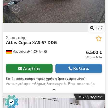
1
/
7
Συμπιεστής
Atlas Copco
XAS 67 DDG
6.500 €
Magdeburg
1.654 km
VB συν ΦΠΑ
Αιτηθείτε
Καλέστε
Κατάσταση:
έτοιμο προς χρήση (μεταχειρισμένο)
,
Λειτουργικότητα:
πλήρως λειτουργικό
, Έτος κατασκευής:
2012
, ώρες λειτουργίας:
1.680 h
, Συμπιεστής Atlas Copco XAS
67 DDG, έτος κατασκευής 2012, 1680 ώρες λειτουργίας,
Μικρή αγγελία
παροχή όγκου 3,5 m³, ισχύς έκτακτης ανάγκης 12,5 Kva,
συνδέσεις 1 x 230 Volt, 2 x 400 Volt, αρ. σειράς