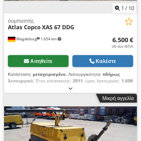
1
/
10
συμπιεστής
Atlas Copco
XAS 67 DDG
6.500 €
Magdeburg
1.654 km
VB συν ΦΠΑ
Αιτηθείτε
Καλέστε
Κατάσταση:
μεταχειρισμένο
, Λειτουργικότητα:
πλήρως
λειτουργικό
, Έτος κατασκευής:
2011
, ώρες λειτουργίας:
1.608
h
, Συμπιεστής Atlas Copco XAS 67 DDG, έτος κατασκευής
2011, 1608 ώρες λειτουργίας, παροχή όγκου 3,5 m³, ισχύς
Μικρή αγγελία
έκτακτης ανάγκης 12,5 kVA, συνδέσεις: 1 x 230 Volt, 2 x 400
Volt, αριθμός σειράς YA3062565B0165591, διαθέσιμη άδεια
κυκλοφορίας. Chsdpfx Aozbiivocwea