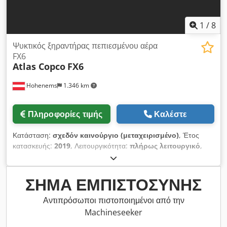
1
/
8
Ψυκτικός ξηραντήρας πεπιεσμένου αέρα
FX6
Atlas Copco
FX6
Hohenems
1.346 km
Πληροφορίες τιμής
Καλέστε
Κατάσταση:
σχεδόν καινούργιο (μεταχειρισμένο)
, Έτος
κατασκευής:
2019
, Λειτουργικότητα:
πλήρως λειτουργικό
,
Μεταχειρισμένος ψυκτικός ξηραντήρας Atlas Copco FX6 2,34
m3/λεπτό 14 bar Έτος κατασκευής: 2019 Chjdpfjzrtbiex
Acwja
ΣΉΜΑ ΕΜΠΙΣΤΟΣΎΝΗΣ
Αντιπρόσωποι πιστοποιημένοι από την
Machineseeker