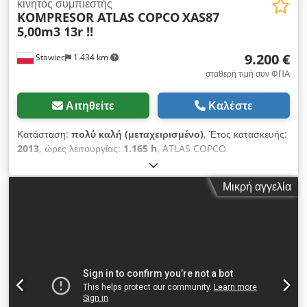
κινητός συμπιεστής
KOMPRESOR ATLAS COPCO
XAS87
5,00m3 13r !!
9.200 €
Stawiec
1.434 km
σταθερή τιμή συν ΦΠΑ
Αιτηθείτε
Καλέστε
Κατάσταση:
πολύ καλή (μεταχειρισμένο)
, Έτος κατασκευής:
2013
, ώρες λειτουργίας:
1.165 h
, ATLAS COPCO
COMPRESSOR XAS87 5,00m3 13r ! DIESEL συμπιεστής ATLAS
COPCO XAS87 μηχανή μετά την επισκευή Τεχνικά στοιχεία:
Μικρή αγγελία
χωρητικότητα 5,00 m3/min, πίεση λειτουργίας 7 Bar,
Cedpfstu E Eyex Acwsha έτος παραγωγής 2013, κινητήρας;
KUBOTA χιλιομετρική απόσταση 1165h!!! συμπιεστής πλήρως
λειτουργικός, έτοιμος να εργαστεί, δίνουμε εγγύηση καθαρή
τιμή: 39800 zł μικτή τιμή: 48954 zł Παρακάτω παρατίθεται
σύνδεσμος σε ένα βίντεο που δείχνει τη λειτουργία του
μηχανήματος