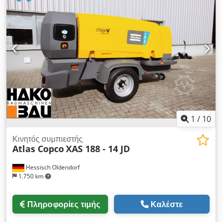
YA3062560C0250310 Cedju Dh Tlepfx Acwsha
1
/
10
Κινητός συμπιεστής
Atlas Copco
XAS 188 - 14 JD
Hessisch Oldendorf
1.750 km
Πληροφορίες τιμής
Καλέστε