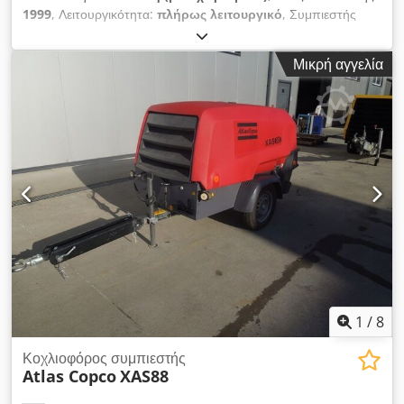
1999
, Λειτουργικότητα:
πλήρως λειτουργικό
, Συμπιεστής
DIESEL ATLAS COPCO XAS46DD μετά από σέρβις!!! Ο
συμπιεστής είναι καταχωρημένος στην Πολωνία. Τεχνικά
Μικρή αγγελία
χαρακτηριστικά: απόδοση: 2,60 m3/λεπτό; πίεση εργασίας: 7
Bar; Chjdpfxox A T D Se Acwsa κινητήρας: DEUTZ F2M1011
ώρες λειτουργίας: 1355 h!!! Ο συμπιεστής είναι πλήρως
λειτουργικός, έτοιμος για εργασία, με εγγύηση. Καθαρή τιμή:
13.500 PLN Μικτή τιμή: 16.605 PLN
1
/
8
Κοχλιοφόρος συμπιεστής
Atlas Copco
XAS88