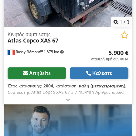
εργαλείων Cjdpfx Astwz Ezscwjha - Επιλογή του άξονα
ρυμούλκησης DIN φορτηγού ή της σφαιρικής κεφαλής του
αυτοκινήτου, ρυθμιζόμενη σε ύψος διάταξη ρυμούλκησης
Επόμενη δοκιμή δοχείου πίεσης σύμφωνα με την οδηγία
1
/
3
87/404/ΕΟΚ τον Μάιο του 2026 Εάν έχετε οποιεσδήποτε
ερωτήσεις, παρακαλούμε επικοινωνήστε μαζί μας προσωπικά.
Κινητός συμπιεστής
Atlas Copco
XAS 67
5.900 €
Russy-Bémont
1.875 km
σταθερή τιμή συν ΦΠΑ
Αιτηθείτε
Καλέστε
Έτος κατασκευής:
2004
, κατάσταση:
καλή (μεταχειρισμένη)
,
Συμπιεστής Atlas Copco XAS 67 3,7 m3/min Αριθμός ωρών:
2.371 ώρες Chodjiywpzspfx Acwsa Κινητήρας Deutz Τύπος:
ντίζελ