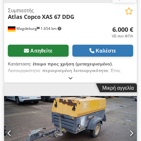
Συμπιεστής
Atlas Copco
XAS 67 DDG
6.000 €
Magdeburg
1.654 km
VB συν ΦΠΑ
Αιτηθείτε
Καλέστε
Κατάσταση:
έτοιμο προς χρήση (μεταχειρισμένο)
,
Λειτουργικότητα:
περιορισμένη λειτουργικότητα
, Έτος
κατασκευής:
2011
, ώρες λειτουργίας:
1.192 h
, Εξοπλισμός:
φίλτρο αιθάλης
, Συμπιεστής Atlas Copco XAS 67 DDG,
Μικρή αγγελία
κατασκευής 2011, 1192 ώρες λειτουργίας, παροχή όγκου 3,5
m³, ισχύς έκτακτης ανάγκης 12,5 kVA, συνδέσεις 1 x 230 volts,
2 x 400 volt, σειριακός αριθμός YA3062566B01655, σειριακός
αριθμός YA3062566B01655 SMF-MR Chodpfx Acsv Rbufjwsa