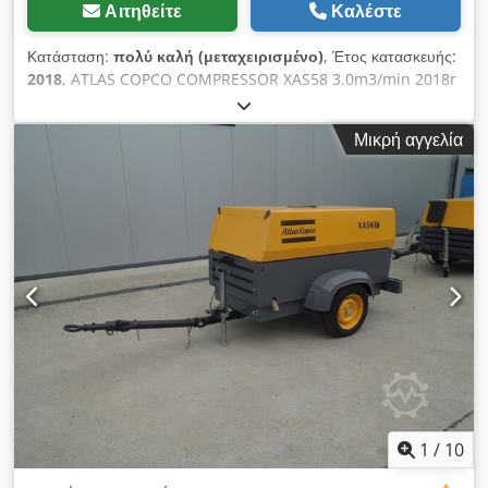
Αιτηθείτε
Καλέστε
Κατάσταση:
πολύ καλή (μεταχειρισμένο)
, Έτος κατασκευής:
2018
, ATLAS COPCO COMPRESSOR XAS58 3.0m3/min 2018r
DIESEL συμπιεστής ATLAS COPCO XAS 58 μηχανή μετά την
επισκευή Τεχνικά στοιχεία: m3/min, πίεση λειτουργίας 7 Bar,
Μικρή αγγελία
Cjdotyk Svspfx Acweha έτος κατασκευής 2018, Κινητήρας
KUBOTA χιλιομετρική απόσταση 681h!!! συμπιεστή πλήρως
λειτουργικό καθαρή τιμή: 39500 zł μικτή τιμή: 48585 zł
Παρακάτω είναι ένας σύνδεσμος σε ένα βίντεο που δείχνει την
εργασία του μηχανήματος
1
/
10