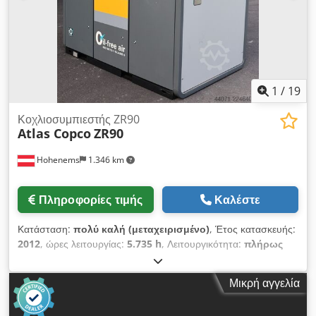
1
/
19
Κοχλιοσυμπιεστής ZR90
Atlas Copco
ZR90
Hohenems
1.346 km
Πληροφορίες τιμής
Καλέστε
Κατάσταση:
πολύ καλή (μεταχειρισμένο)
, Έτος κατασκευής:
2012
, ώρες λειτουργίας:
5.735 h
, Λειτουργικότητα:
πλήρως
λειτουργικό
, Συμπιεστής βιδωτός, χωρίς χρήση λαδιού, της
Atlas Copco, μοντέλο ZR90. Ισχύς: 90 kW Πίεση: 7,50 bar
Μικρή αγγελία
Παραγωγή: 14 m3/min Έτος κατασκευής: 2012
Chjdozqvvajpfx Acwja Ώρες λειτουργίας: 5735