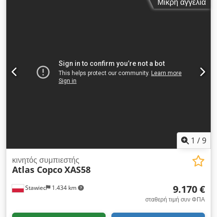
Μικρή αγγελία
λειτουργίας: 7 Bar έτος κατασκευής: 2015 κινητήρας: KUBOTA
ώρες λειτουργίας: 2000 ώρες ο συμπιεστής είναι πλήρως
λειτουργικός, έτοιμος για χρήση, με εγγύηση. Τιμή καθαρή:
59.500 zł Τιμή με ΦΠΑ: 73.185 zł Codjzky Nkspfx Acwjha το
μηχάνημα εισήχθη σε άριστη κατάσταση. Παρακάτω θα βρείτε
συνδέσμους προς βίντεο.
1
/
9
κινητός συμπιεστής
Atlas Copco
XAS58
9.170 €
Stawiec
1.434 km
σταθερή τιμή συν ΦΠΑ