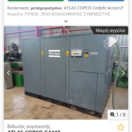
Κατάσταση:
μεταχειρισμένο
, ATLAS COPCO Cedpfx Acouruf
Nswsha ΤΥΠΟΣ: ZR90 ΚΟΧΛΙΟΦΌΡΟΣ ΣΥΜΠΙΕΣΤΉΣ
Μικρή αγγελία
1
/
8
Βιδωτός συμπιεστής