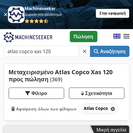
Machineseeker
Στην εφαρμογή
Δωρεάν στο κατάστημα
Πώληση
Αναζήτηση
Μεταχειρισμένο Atlas Copco Xas 120
προς πώληση
(369)
Φίλτρο
Σχετικότητα
Atlas Copco
Αφαίρεση όλων των φίλτρων
Μικρή αγγελία