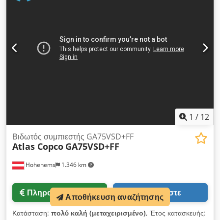
1
/
12
Βιδωτός συμπιεστής GA75VSD+FF
Atlas Copco
GA75VSD+FF
Hohenems
1.346 km
Πληροφορίες τιμής
Καλέστε
Αποθήκευση αναζήτησης
Κατάσταση:
πολύ καλή (μεταχειρισμένο)
, Έτος κατασκευής: