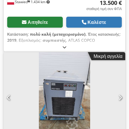
13.500 €
Stawiec
1.434 km
σταθερή τιμή συν ΦΠΑ
Αιτηθείτε
Καλέστε
Κατάσταση:
πολύ καλή (μεταχειρισμένο)
, Έτος κατασκευής:
2019
, Εξοπλισμός:
συμπιεστής
, ATLAS COPCO
COMPRESSOR XAS88 5.2m3 2019 Chedpfx Acordf Swswea
DIESEL συμπιεστής ATLAS COPCO XAS 88 πλήρως
Μικρή αγγελία
συντηρημένος Τεχνικά στοιχεία: χωρητικότητα 5,20 m3/min,
πίεση λειτουργίας 7 Bar, έτος παραγωγής 2019, Κινητήρας
KUBOTA χιλιομετρική απόσταση 1519h!!! συμπιεστή πλήρως
λειτουργικό καθαρή τιμή: 58800 zł μικτή τιμή: 72324 zł
Παρακάτω παρατίθεται σύνδεσμος σε ένα βίντεο που δείχνει τη
λειτουργία του μηχανήματος