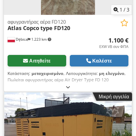
1
/
3
αφυγραντήρας αέρα FD120
Atlas Copco
type FD120
1.100 €
Dębica
1.223 km
EXW VB συν ΦΠΑ
Αιτηθείτε
Καλέστε
Κατάσταση:
μεταχειρισμένο
, Λειτουργικότητα:
μη ελεγμένο
,
Πωλείται αφυγραντήρας αέρα Air Dryer Type FD 120
3x380/415V; 50Hz Chjdpfx Acsyutnpjwea Αριθμός σειράς:
302210 Καθαρή τιμή: 1.100 ευρώ, συζητήσιμη.
Μικρή αγγελία