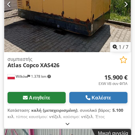
1
/
7
συμπιεστής
Atlas Copco
XAS426
15.900 €
Wilków
1.378 km
EXW VB συν ΦΠΑ
Αιτηθείτε
Καλέστε
Κατάσταση:
καλή (μεταχειρισμένη)
, συνολικό βάρος:
5.100
κιλ
, τύπος καυσίμου:
ντίζελ
, καύσιμο:
ντίζελ
, Έτος
κατασκευής:
2005
, PROD. - ATLASCOPCO ΤΥΠΟΣ - XAS426
Chedpot Srw Asfx Acwoa S/N - YA3-062854-50542371 ΕΤΟΣ
Μικρή αγγελία