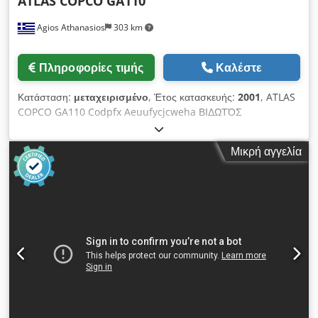
ATLAS COPCO GA110
Agios Athanasios
303 km
Πληροφορίες τιμής
Καλέστε
Κατάσταση:
μεταχειρισμένο
, Έτος κατασκευής:
2001
, ATLAS
COPCO GA110 Codpfx Aeuufycjcweha ΒΙΔΩΤΌΣ
ΣΥΜΠΙΕΣΤΉΣ
Μικρή αγγελία