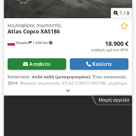
1
/
8
κοχλιοφόρος συμπιεστής
Atlas Copco
XAS186
18.900 €
Stawiec
1.434 km
σταθερή τιμή συν ΦΠΑ
Αιτηθείτε
Καλέστε
Κατάσταση:
πολύ καλή (μεταχειρισμένο)
, Έτος κατασκευής:
2014
, Φορητός συμπιεστής ATLAS COPCO XAS186, μηχάνημα
με τελικό ψυγείο μετά από πλήρη συντήρηση. Τεχνικά
χαρακτηριστικά: απόδοση: 11,10 m3/min; λειτουργική πίεση: 7
Μικρή αγγελία
bar; έτος κατασκευής: 2014 κινητήρας: DEUTZ χιλιόμετρα
Chsdpfxsyfnwgj Acwsa ο συμπιεστής πλήρως λειτουργικός,
έτοιμος για εργασία, με εγγύηση καθαρή τιμή: 79.500 PLN τιμή
με ΦΠΑ: 97.785 PLN μηχάνημα εισαγόμενο σε άριστη
κατάσταση Παρακάτω σύνδεσμοι για βίντεο.