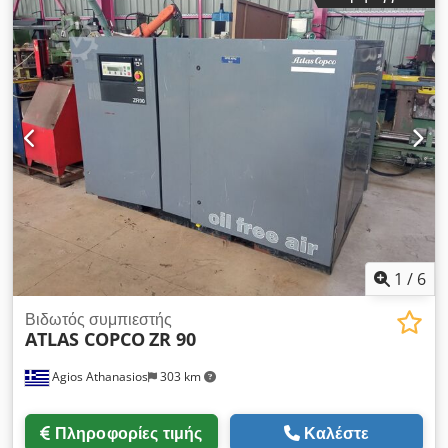
- 2005 ΙΣΧΥΣ (kW) - 166 ΑΝΤΛΙΑ (m3/min) - 25 CIS (bar) - 7
1
/
6
Βιδωτός συμπιεστής
ATLAS COPCO
ZR 90
Agios Athanasios
303 km
Πληροφορίες τιμής
Καλέστε