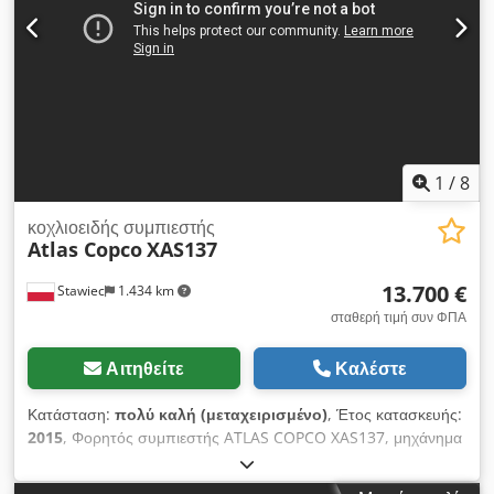
1
/
8
κοχλιοειδής συμπιεστής
Atlas Copco
XAS137
13.700 €
Stawiec
1.434 km
σταθερή τιμή συν ΦΠΑ
Αιτηθείτε
Καλέστε
Κατάσταση:
πολύ καλή (μεταχειρισμένο)
, Έτος κατασκευής:
2015
, Φορητός συμπιεστής ATLAS COPCO XAS137, μηχάνημα
με τελικό ψύκτη, μετά από πλήρη συντήρηση. Τεχνικά
χαρακτηριστικά: παραγωγή: 7,70 m3/λεπτό πιθανότητα