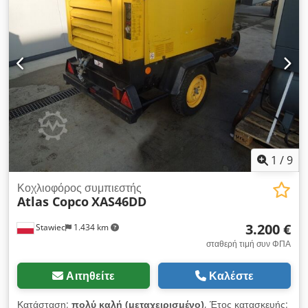
εργαστεί, δίνουμε εγγύηση καθαρή τιμή: 37800 zł μικτή τιμή:
46494 zł Ακολουθεί σύνδεσμος σε ένα βίντεο που δείχνει πώς
λειτουργεί το μηχάνημα
1
/
9
Κοχλιοφόρος συμπιεστής
Atlas Copco
XAS46DD
3.200 €
Stawiec
1.434 km
σταθερή τιμή συν ΦΠΑ
Αιτηθείτε
Καλέστε
Κατάσταση:
πολύ καλή (μεταχειρισμένο)
, Έτος κατασκευής: