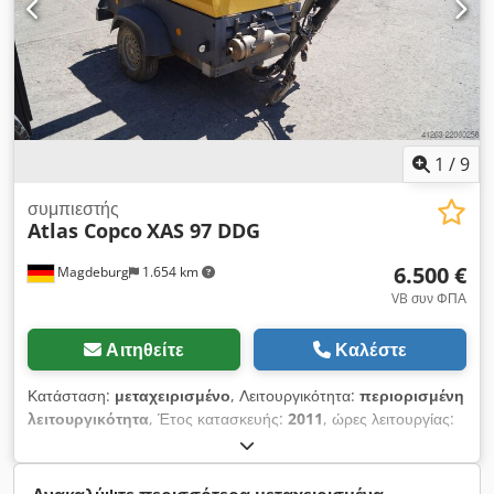
1
/
9
συμπιεστής
Atlas Copco
XAS 97 DDG
6.500 €
Magdeburg
1.654 km
VB συν ΦΠΑ
Αιτηθείτε
Καλέστε
Κατάσταση:
μεταχειρισμένο
, Λειτουργικότητα:
περιορισμένη
λειτουργικότητα
, Έτος κατασκευής:
2011
, ώρες λειτουργίας:
1.637 h
, Συμπιεστής Atlas Copco XAS 97 DDG, έτος
κατασκευής 2011, 1637 ώρες λειτουργίας, παροχή όγκου 5,3
m³, ισχύς έκτακτης ανάγκης 12,5 kVA, συνδέσεις: 1 x 230 Volt,