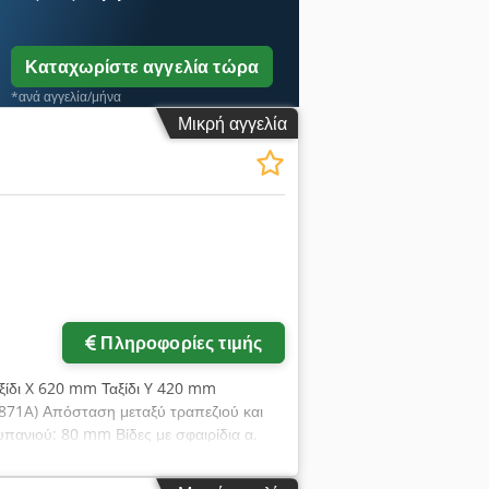
Καταχωρίστε αγγελία τώρα
*ανά αγγελία/μήνα
Μικρή αγγελία
Πληροφορίες τιμής
αξίδι X 620 mm Ταξίδι Y 420 mm
71A) Απόσταση μεταξύ τραπεζιού και
πανιού: 80 mm Βίδες με σφαιρίδια α.
χύς KW 10,5 (13,7) Σύσφιξη εργαλείου:
 κιλά