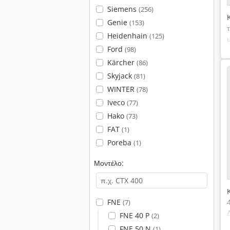
Siemens
(256)
Genie
(153)
Heidenhain
(125)
Ford
(98)
χ
Kärcher
(86)
Skyjack
(81)
WINTER
(78)
Iveco
(77)
Hako
(73)
FAT
(1)
Poreba
(1)
Μοντέλο:
FNE
(7)
FNE 40 P
(2)
FNE 50 N
(1)