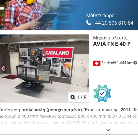
Μάθετε τώρα
+44 20 806 810 84
Μηχανή άλεσης
AVIA
FNE 40 P
Reiden
1.444 km
1
/
8
Κατάσταση:
πολύ καλή (μεταχειρισμένο)
, Έτος κατασκευής:
2011
, Τ
Διαδρομή Z 400 mm Μέγεθος τραπεζιού 800 x 400 mm ISO 40 (DIN 698
μύτης άξονα 500 Ταχύτητες άξονα 4000/8000 σ.α.λ. Διαδρομή άξονα τρυ
Άξονες Dodpfxewnbrde Aftjck Ταχεία διάσχιση X,Y,Z 5,5,4 (m/min) Ισ
Υδραυλική Διαστάσεις ΜxΠxΥ 2.000x2.760x2.050 Βάρος περίπου. 1900