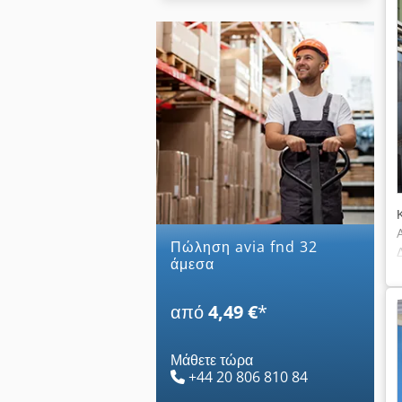
Πώληση avia fnd 32
άμεσα
από
4,49 €
*
Μάθετε τώρα
+44 20 806 810 84