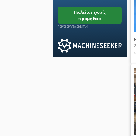
πωλείται χωρίς
προμήθεια
*ανά αγγελία/μήνα