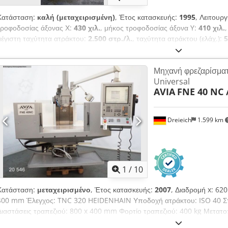
Κατάσταση:
καλή (μεταχειρισμένη)
, Έτος κατασκευής:
1995
, Λειτουρ
τροφοδοσίας άξονας Χ:
430 χιλ.
, μήκος τροφοδοσίας άξονα Y:
410 χιλ.
μέγιστη ταχύτητα ατράκτου:
2.500 στρ./λ.
, ταχύτητα ατράκτου (ελάχ.):
5
συνολικό πλάτος:
1.475 χιλ.
, συνολικό μήκος:
1.700 χιλ.
, πλάτος τραπε
ιλ.
, συνολικό βάρος:
1.650 κιλ
, Καθολική φρέζα FNF 32. Dcodexnynbs
Μηχανή φρεζαρίσματ
AVIA Πολωνία) Τεχνικά χαρακτηριστικά: Οριζόντιος εργαλειοφόρος τρα
Universal
εργαλειοφόρος τραπέζι: 320 x 900 mm. Κώνος ατράκτου: ISO 40. Περιστ
AVIA
FNE 40 NC 
Υδραυλική σύσφιξη εργαλείων. Διαδρομές: X – 430 mm, Y – 410 mm, Z 
315 σ.α.λ., Στροφές ατράκτου "2" : 400-2500 σ.α.λ. Κύριος κινητήρας: 
Διαστάσεις (Μ x Π x Υ): 1700 x 1475 x 2000 mm. Βάρος: 1650 kg.
Dreieich
1.599 km
1
/
10
Κατάσταση:
μεταχειρισμένο
, Έτος κατασκευής:
2007
, Διαδρομή x: 62
400 mm Έλεγχος: TNC 320 HEIDENHAIN Υποδοχή ατράκτου: ISO 40 Στρο
Διαστάσεις τραπεζιού: 800 x 400 mm Φορτίο τραπεζιού: 400 kg Μετατο
Ταχεία κίνηση: 8,0 m/min Ισχύς κίνησης: 6,0 kW Διαδρομή ποτηριού: 8