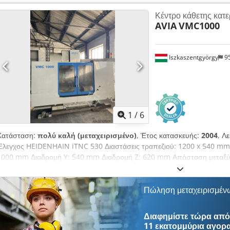
απαιτήσεις ισχύος: 17,0 kW Βάρος μηχανήματος: περ. 2,1 t Διαστάσεις 
Κέντρο κάθετης κατ
Αριθμός εργοστασίου: 90288 - Έλεγχος ΕΝΕΡΓΟ: 25.401 ώρες - Πρόγρ
AVIA
VMC1000
TNC 320 - Ηλεκτρονικό χειριστήριο - Οριζόντια φρέζα άτρακτος - Σύστ
Iszkaszentgyörgy
9
1
/
6
Κατάσταση:
πολύ καλή (μεταχειρισμένο)
, Έτος κατασκευής:
2004
, Λ
Έλεγχος HEIDENHAIN iTNC 530 Διαστάσεις τραπεζιού: 1200 x 540 mm 
1000 mm Διαδρομή Y: 540 mm Διαδρομή Z: 620 mm Απόσταση μεταξύ α
– 770 mm Στροφές: 10.000 στροφές/λεπτό Djdpsw Afwajfx Aftock Υποδ
Μαγαζί: 30 θέσεων Γρήγορη μετακίνηση X/Y: 35 m/min Μέγιστη πρόω
Διαστάσεις ΜxΠxΥ: 2910 x 2500 x 2850 mm Εξαρτήματα, εξοπλισμός: 
Πώληση μεταχειρισμέν
ρινισμάτων - Ηλεκτρικό χειριστήριο χειρός - Τεκμηρίωση Το μηχάνημα 
συντήρησης. Έχει χρησιμοποιηθεί λίγο. Πολύ καλή κατάσταση.
Διαφημίστε τώρα από 
11 εκατομμύρια αγορ