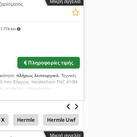
Μικρή αγγελία
ζαρίσματος
1.774 km
Πληροφορίες τιμής
γικότητα:
πλήρως λειτουργικό
, Τεχνικές
 400 mm Έλεγχος: Heidenhain TNC 410M
ές ατράκτου - απεριόριστα
ική απαιτούμενη ισχύς: kW Djdpfx
ερ.: m Επιπλέον πληροφορίες * CNC
 Χ
Hermle
Hermle Uwf
Hermle Uwf 800
Μικρή αγγελία