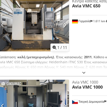
Κέντρο κάθετης κατ
Avia
VMC 650
Γερμανία
1.611 km
1
/
11
Κατάσταση:
καλή (μεταχειρισμένη)
, Έτος κατασκευής:
2011
, Κάθετο 
Avia VMC 650 Σύστημα ελέγχου: Heidenhain iTNC 530 Έτος κατασκ
Διαδρομές Άξονας X: 650 mm Άξονας Y: 540 mm Άξονας Z: 620 mm Ταχ
Μέγιστη ταχύτητα περιστροφής: 10.000 στροφές/λεπτό Υποδοχή εργαλεί
Διαστάσεις τραπεζιού: 800 x 540 mm Μέγιστο βάρος τεμαχίου: 700 kg 
Avia VMC 1000
Uex Aftek Σύστημα απομάκρυνσης γλυφών Ηλεκτρονικό χειροκίνητο τιμό
Avia
VMC 1000
Αισθητήρας μέτρησης: Renishaw
Τσεχική Δημοκρατία