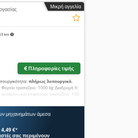
χώρου: περ. 1,90 x 2,70 x 2,05 m -
Μικρή αγγελία
εργασίας
αμμα ΕΝΕΡΓΟ: 6.653 ώρες - Έλεγχος:
ημα ψύξης Dsdpfx Aeyq Sv Dsftock
53 km
Πληροφορίες τιμής
ειτουργικότητα:
πλήρως λειτουργικό
,
Φορτίο τραπεζιού: 1000 kg Διαδρομή X:
τράκτου και επιφάνειας τραπεζιού: 150
οχή: SK40 Ισχύς κίνησης: 10 / 17 kW
ση: 12.000 mm/min Βάρος: 5300 kg
- Σύστημα ψύξης - Μεταφορέας
ων μηχανημάτων άμεσα
χρησιμοποιήθηκε σε εργαστήριο
4,49 €
*
αστές
σας περιμένουν