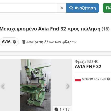
Αναζήτηση
Π
Μεταχειρισμένο Avia Fnd 32 προς πώληση
(18)
AVIA
Αφαίρεση όλων των φίλτρων
Φρέζα ISO 40
AVIA
FNF 32
Krobia
1.571 km
1
/
17