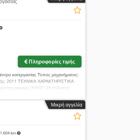
εργασίας
Πληροφορίες τιμής
κέντρο κατεργασίας Τύπος μηχανήματος:
ευής: 2011 ΤΕΧΝΙΚΑ ΧΑΡΑΚΤΗΡΙΣΤΙΚΑ
ύτητα ραμούς (X/Y/Z): 25 m/λεπτό
ων: ISO 40 Θέσεις εργαλείων: 24
Χαρακτηριστικά εξοπλισμού Dcedpfezi Dz
Μικρή αγγελία
νι Εσωτερική ψύξη (IKZ): bar
1.604 km