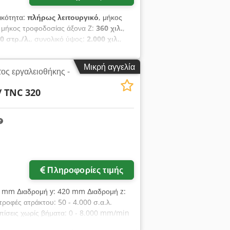
γικότητα:
πλήρως λειτουργικό
, μήκος
, μήκος τροφοδοσίας άξονα Z:
360 χιλ.
,
0 στρ./λ.
, συνολικό ύψος:
2.000 χιλ.
,
ζιού:
320 χιλ.
, μήκος τραπεζιού:
800
pfx Aftjk Έτος κατασκευής: 1995 (FOP
Μικρή αγγελία
ος εργαλειοθήκης -
πέζι: 320 x 800 mm. Κατακόρυφος
ρεφόμενη κεφαλή: +60; 0; -60 μοίρες.
/ TNC 320
– 360 mm, Στροφές ατράκτου "1" : 50-
4 kW. Συνολική απαίτηση ισχύος: 5 kW.
Πληροφορίες τιμής
0 mm Διαδρομή y: 420 mm Διαδρομή z:
φές ατράκτου: 50 - 4.000 σ.α.λ.
πίσεις χωρίς βήματα: 0 - 8.000 mm/min
0 mm Λειτουργική τάση: 400 V Συνολικές