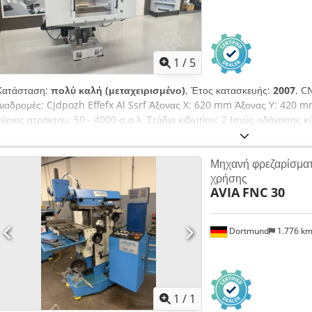
1
/
5
Κατάσταση:
πολύ καλή (μεταχειρισμένο)
, Έτος κατασκευής:
2007
, C
Διαδρομές: Cjdpozh Effefx Al Ssrf Άξονας X: 620 mm Άξονας Y: 420
κύριας ατράκτου: 50 - 4000 σ.α.λ. Στάδια κιβωτίου: 2 Ισχύς οδήγησης
εργαλείου: ISO 40 Δύναμη σύσφιξης: 10 kN Κεφαλή ατράκτου: χειροκίν
εργαλείου: 125 mm Μέγ. βάρος εργαλείου: 6 kg Επιφάνεια τραπεζιού: 4
Μηχανή φρεζαρίσματ
mm Μέγ. φορτίο τραπεζιού: 400 kg Ταχύτητα προώθησης X / Y: 0 – 6
χρήσης
– 4000 mm/λεπτό Ταχύτητα ταχείας X / Y: 6000 mm/λεπτό Ταχύτητα τα
AVIA
FNC 30
10 kW Διαστάσεις Μ x Π x Υ: 2850 x 3350 x 2000 mm Βάρος μηχανήμα
Dortmund
1.776 k
Ζητήστε περισσότερες
φωτογρ
1
/
1