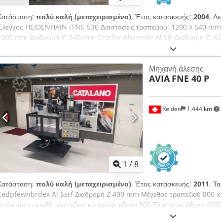
Κατάσταση:
πολύ καλή (μεταχειρισμένο)
, Έτος κατασκευής:
2004
, Λ
Έλεγχος HEIDENHAIN iTNC 530 Διαστάσεις τραπεζιού: 1200 x 540 mm 
1000 mm Διαδρομή Y: 540 mm Crodjw Afwaepfx Al Sjf Διαδρομή Z: 6
επιφάνειας τραπεζιού: 150 – 770 mm Στροφές: 10.000 στροφές/λεπτό Υ
Μαγαζί: 30 θέσεων Γρήγορη μετακίνηση X/Y: 35 m/min Μέγιστη πρόω
Μηχανή άλεσης
Διαστάσεις ΜxΠxΥ: 2910 x 2500 x 2850 mm Εξαρτήματα, εξοπλισμός: 
AVIA
FNE 40 P
ρινισμάτων - Ηλεκτρικό χειριστήριο χειρός - Τεκμηρίωση Το μηχάνημα 
συντήρησης. Έχει χρησιμοποιηθεί λίγο. Πολύ καλή κατάσταση.
Reiden
1.444 km
1
/
8
Κατάσταση:
πολύ καλή (μεταχειρισμένο)
, Έτος κατασκευής:
2011
, Τ
Cedpfewnbrdex Al Ssrf Διαδρομή Z 400 mm Μέγεθος τραπεζιού 800 x
Απόσταση μεταξύ τραπεζιού και μύτης άξονα 500 Ταχύτητες άξονα 4000
80 mm Βίδες με σφαιρίδια α. Άξονες Ταχεία διάσχιση X,Y,Z 5,5,4 (m/m