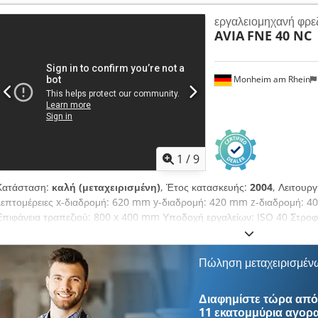
εργαλείου: Υδραυλική Διαστάσεις ΜxΠxΥ 2.000x2.760x2.050 Βάρος περ
εργαλειομηχανή φρε
AVIA
FNE 40 NC
Monheim am Rhein
1
/
9
Κατάσταση:
καλή (μεταχειρισμένη)
, Έτος κατασκευής:
2004
, Λειτουρ
λεπτομέρειες x-διαδρομή: 620 mm y-διαδρομή: 420 mm z-διαδρομή:
Επιφάνεια τραπεζιού: 800 x 400 mm Υποδοχή εργαλείων: ISO 40 Στροφ
μεταβαλλόμενες: 50 - 4000 στρ./λεπτό Κύριος κινητήρας: 5,5 kW Συνολ
μηχανήματος περ.: 2,1 t Απαιτούμενος χώρος περ.: m Crjdpfjzruwlex 
έλεγχος HEIDENHAIN TNC 410M * Σύστημα ψύξης * Λάμπα μηχανής
Πώληση μεταχειρισμέν
Διαφημίστε τώρα από 
11 εκατομμύρια αγορ