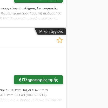
ειτουργικότητα:
πλήρως λειτουργικό
,
Φορτίο τραπεζιού: 1000 kg Διαδρομή X:
20 mm Απόσταση μεταξύ ατράκτου και
ποδοχή: SK40 Ισχύς κίνησης: 10 / 17 kW
ση: 12.000 mm/min Βάρος: 5300 kg
Μικρή αγγελία
- Σύστημα ψύξης - Μεταφορέας
χρησιμοποιήθηκε σε εργαστήριο
Πληροφορίες τιμής
αξίδι X 620 mm Ταξίδι Y 420 mm
 400 mm ISO 40 (DIN 69871A)
/8000 σ.α.λ. Διαδρομή άξονα τρυπανιού:
in) Ισχύς KW 10,5 (13,7) Σύσφιξη