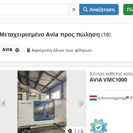
Αναζήτηση
Π
Μεταχειρισμένο Avia προς πώληση
(18)
AVIA
Αφαίρεση όλων των φίλτρων
Κέντρο κάθετης κατ
AVIA
VMC1000
Iszkaszentgyörgy
9
1
/
6