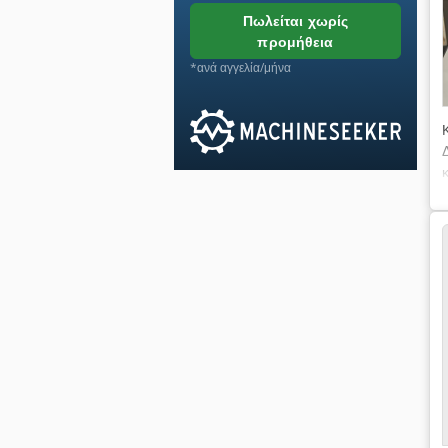
πωλείται χωρίς
προμήθεια
*ανά αγγελία/μήνα