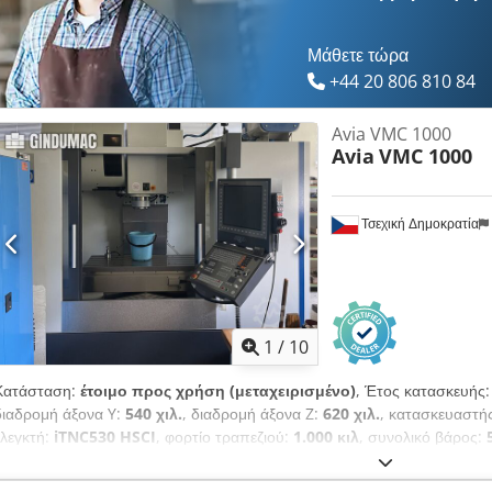
Μάθετε τώρα
+44 20 806 810 84
Avia VMC 1000
Avia
VMC 1000
Τσεχική Δημοκρατία
1
/
10
Κατάσταση:
έτοιμο προς χρήση (μεταχειρισμένο)
, Έτος κατασκευής
διαδρομή άξονα Y:
540 χιλ.
, διαδρομή άξονα Z:
620 χιλ.
, κατασκευαστή
ελεγκτή:
iTNC530 HSCI
, φορτίο τραπεζιού:
1.000 κιλ
, συνολικό βάρος:
15.000 στρ./λ.
, ισχύς κινητήρα ατράκτου:
17.000 W
, αριθμός θέσεων σ
4
, Αυτή η τετραξονική μηχανή Avia VMC 1000 κατασκευάστηκε το 2017.