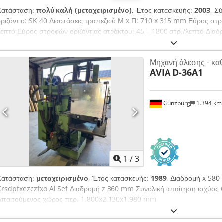
Κατάσταση:
πολύ καλή (μεταχειρισμένο)
, Έτος κατασκευής:
2003
, Σ
οριζόντιο: SK 40 Διαστάσεις τραπεζιού Μ x Π: 710 x 315 mm Εύρος στ
λεπτό Εύρος στροφών οριζόντιας ατράκτου: 45 – 1800 στρ./λεπτό Διαδρ
μετατόπιση, αυτόματο / χειροκίνητο: 400 / 420 mm Άξονας Y, εγκάρσια 
/ 228 mm + εγκάρσια δοκός 375 mm Άξονας Z, κάθετη μετατόπιση, αυτό
Μηχανή άλεσης - κα
Μετακίνηση τραβέρσας χειροκίνητα κάθετα: 80 mm Διαστάσεις μηχανήμ
AVIA
D-36A1
Βάρος μηχανήματος περ.: 1300 kg Siegfried Volz Werkzeugmaschinen
Aeziutzel Sjf DE - 44143 Dortmund - Wambel / Γερμανία
Günzburg
1.394 k
1
/
3
Κατάσταση:
μεταχειρισμένο
, Έτος κατασκευής:
1989
, Διαδρομή x 58
Crsdpfxezczfxo Al Sef Διαδρομή z 360 mm Συνολική απαίτηση ισχύος 
Απαιτούμενος χώρος περ. 1.800x2.130x1.980 mm