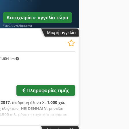
Καταχωρίστε αγγελία τώρα
*ανά αγγελία/μήνα
Μικρή αγγελία
1.604 km
Πληροφορίες τιμής
:
2017
, διαδρομή άξονα Χ:
1.000 χιλ.
,
ς ελεγκτών:
HEIDENHAIN
, μοντέλο
5.500 κιλ
, μέγιστη ταχύτητα ατράκτου:
τη θήκη εργαλείων:
30
, αριθμός αξόνων:
 Διαθέτει γενναιόδωρη διαδρομή 1000