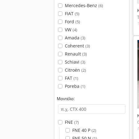
Mercedes-Benz
(6)
FIAT
(5)
Ford
(5)
VW
(4)
Amada
(3)
Coherent
(3)
Renault
(3)
Schiavi
(3)
Citroën
(2)
FAT
(1)
Poreba
(1)
Μοντέλο:
FNE
(7)
FNE 40 P
(2)
FNE 50 N
(1)