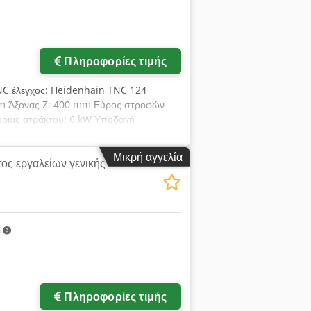
Πληροφορίες τιμής
NC έλεγχος: Heidenhain TNC 124
 mm Άξονας Z: 400 mm Εύρος στροφών
 κύριας ατράκτου: 6 kW Υποδοχή
ητα περιστρεφόμενη ±45° Μέγ. διάμετρος
00 x 800 mm T-υποδοχές: 5 x 14 x 80
Μικρή αγγελία
ος εργαλείων γενικής
000 mm/λεπτό Ταχύτητα προώθησης Z: 0
χείας Z: 4000 mm/λεπτό Συνολική ισχύς:
τος: 2100 kg
m
αφίες
Πληροφορίες τιμής