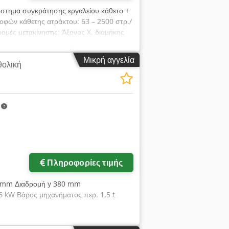
ύστημα συγκράτησης εργαλείου κάθετο +
ροφών κάθετης ατράκτου: 63 – 2500 στρ./
ομές μετακίνησης: Άξονας X, διαμήκης
μετατόπιση, αυτόματο / χειροκίνητο: 220
ματο / χειροκίνητο: 350 / 380 mm
Μικρή αγγελία
θολική
ατος περ.: 1550 x 1620 x 1850 mm
 Rüschebrinkstr. 151-153 Crjdpfx
m
Πληροφορίες τιμής
0 mm Διαδρομή y 380 mm
6 kW Βάρος μηχανήματος περ. 1,5 t