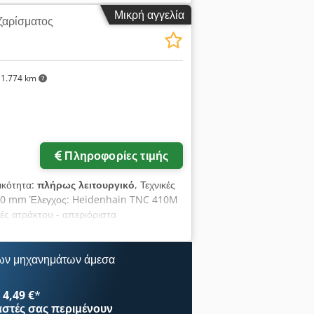
ίπου. 1900 κιλά
Μικρή αγγελία
ζαρίσματος
1.774 km
Πληροφορίες τιμής
γικότητα:
πλήρως λειτουργικό
, Τεχνικές
 400 mm Έλεγχος: Heidenhain TNC 410M
ές ατράκτου - απεριόριστα
ική απαιτούμενη ισχύς: kW Βάρος
Al Ssf Επιπλέον πληροφορίες * CNC
ων μηχανημάτων άμεσα
4,49 €
*
αστές
σας περιμένουν