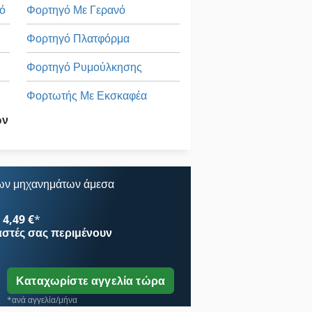
ό
Φορτηγό Με Γερανό
Φορτηγό Πλατφόρμα
Φορτηγό Ρυμούλκησης
Φορτωτής Με Εκσκαφέα
ων
Φτέρη Φορτηγό
Όλα Τα
ων μηχανημάτων άμεσα
4,49 €
*
αστές
σας περιμένουν
Καταχωρίστε αγγελία τώρα
*ανά αγγελία/μήνα