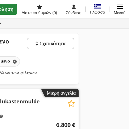
ώληση
Γλώσσα
Λίστα επιθυμιών
(0)
Σύνδεση
Μενού
ό
ενο
Σχετικότητα
ήμενο
όλων των φίλτρων
Μικρή αγγελία
Alukastenmulde
6.800 €