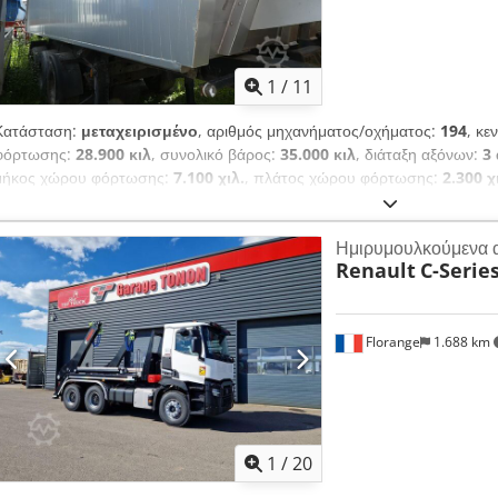
1
/
11
Κατάσταση:
μεταχειρισμένο
, αριθμός μηχανήματος/οχήματος:
194
, κε
φόρτωσης:
28.900 κιλ
, συνολικό βάρος:
35.000 κιλ
, διάταξη αξόνων:
3
μήκος χώρου φόρτωσης:
7.100 χιλ.
, πλάτος χώρου φόρτωσης:
2.300 χ
όγκος χώρου φόρτωσης:
23 m³
, ανάρτηση:
αέρας
, μέγεθος ελαστικού:
ασημί
, Εξοπλισμός:
ABS
, Ταμπούρο φρένων Μεταξόνιο 1.310 mm Συρ
Ημιρυμουλκούμενα 
Πλατφόρμα Άξονες SAF Αναδιπλούμενος προφυλακτήρας οπίσθιας πρό
Renault
C-Serie
Florange
1.688 km
1
/
20