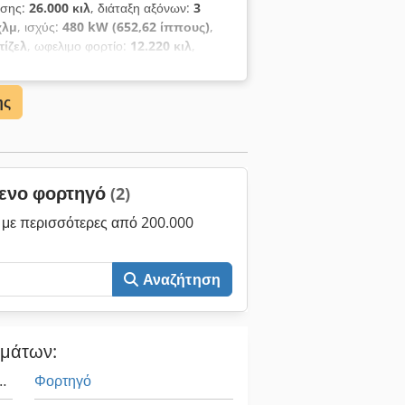
ωσης:
26.000 κιλ
, διάταξη αξόνων:
3
χλμ
, ισχύς:
480 kW (652,62 ίππους)
,
τίζελ
, ωφελιμο φορτίο:
12.220 κιλ
,
α, κλιματισμός, σύστημα αυτόματου
MULTILIFT FUTURA 18T Τηλεσκοπικός
ης
σας Chedpfex Hkuljx Ap Esa Αλυσίδες
ημα ρυμούλκησης Rockinger RO 50
 γωνίες Οθόνη πολυμέσων αφής
μενο φορτηγό
(2)
με περισσότερες από 200.000
Αναζήτηση
ημάτων:
Εγκάρσια Χάριτος 3022
Φορτηγό