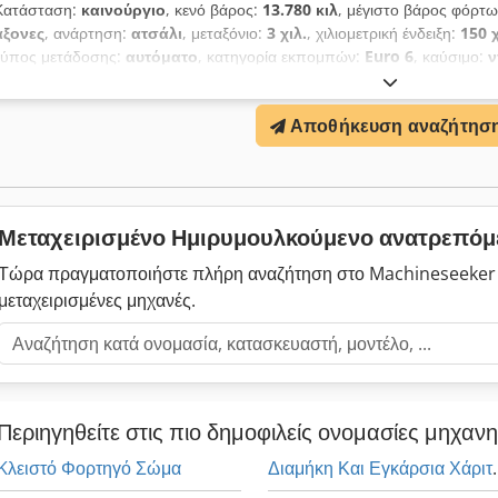
Κατάσταση:
καινούργιο
, κενό βάρος:
13.780 κιλ
, μέγιστο βάρος φόρτ
άξονες
, ανάρτηση:
ατσάλι
, μεταξόνιο:
3 χιλ.
, χιλιομετρική ένδειξη:
150 
τύπος μετάδοσης:
αυτόματο
, κατηγορία εκπομπών:
Euro 6
, καύσιμο:
ν
Εξοπλισμός:
Bluetooth, κάμερα οπισθοπορείας, κεντρικό κλείδωμ
ελέγχου ταχύτητας, υπολογιστής επί του οχήματος, ψυγείο
, HIAB 
Αποθήκευση αναζήτησ
βραχίονας 1400mm Σταθεροποιητές Τηλεχειρισμός Σταματητήρες καρότ
με 43 κρίκους Γάντζοι BKGC Ωρομετρητής Ερμάρια αποθήκευσης Σύστ
Αλουμινένια φτερά Κάμερα οπισθοπορείας Κλιματισμός Ψυγείο Νεκρές
Bluetooth Ηλιοροφή Κλείδωμα διαφορικού … Μεταξόνιο 3400mm
Μεταχειρισμένο Ημιρυμουλκούμενο ανατρεπό
Τώρα πραγματοποιήστε πλήρη αναζήτηση στο Machineseeker 
μεταχειρισμένες μηχανές.
Περιηγηθείτε στις πιο δημοφιλείς ονομασίες μηχαν
Kλειστό Φορτηγό Σώμα
Διαμήκη Και 