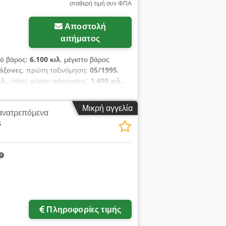
σταθερή τιμή συν ΦΠΑ
Αποστολή
αιτήματος
νό βάρος:
6.100 κιλ
, μέγιστο βάρος
 άξονες
, πρώτη ταξινόμηση:
05/1995
,
ιλ.
, ύψος χώρου φόρτωσης:
1.400 χιλ.
,
365/80 R20 - 385/65 R22,5
, χρώμα:
όμενη μουσαμάς Chedpfoiuluasx Ap Eea
Μικρή αγγελία
ανατρεπόμενα
σκρουσης Με επιφύλαξη για λάθη
s
Πληροφορίες τιμής