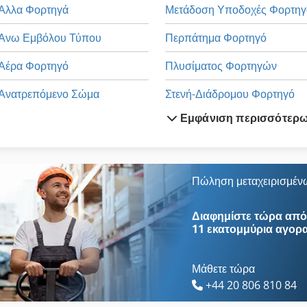
Άλλα Φορτηγά
Μετάδοση Υποδοχές Φορτηγ
Άνω Εμβόλου Τύπου
Περπάτημα Φορτηγό
Αέρα Φορτηγό
Πλυσίματος Φορτηγών
Ανατρεπόμενο Σώμα
Στενή-Διάδρομου Φορτηγό
Εμφάνιση περισσότερ
Ανατρεπόμενο Φορτηγό
Τα Φορτηγά
Ανατρεπόμενο Φορτηγό Με Φορτωτή
Ταχυτήτων Μοτέρ Με Φρένο
Απόθεση Εμπορευματοκιβωτίων Εμπορευματοκιβωτίων Συμβουλή Ανατροπής Ανατρεπόμενο Φορτηγό
Φθάσουν Φορτηγά Οχήματα
Πώληση μεταχειρισμέν
Βαθιά Φορτίου Ρυμουλκούμενο M Πτυσσόμενο Auffahrr
Φορτηγα
Διαφημίστε τώρα από 
11 εκατομμύρια αγορ
Μάθετε τώρα
+44 20 806 810 84