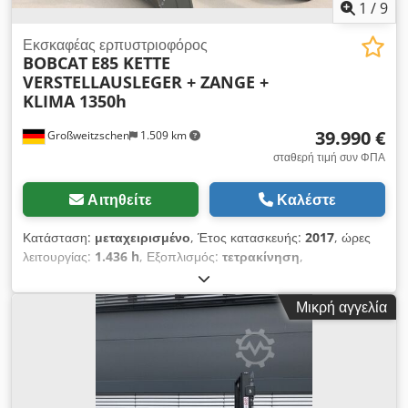
1
/
9
Εκσκαφέας ερπυστριοφόρος
BOBCAT
E85 KETTE
VERSTELLAUSLEGER + ZANGE +
KLIMA 1350h
39.990 €
Großweitzschen
1.509 km
σταθερή τιμή συν ΦΠΑ
Αιτηθείτε
Καλέστε
Κατάσταση:
μεταχειρισμένο
, Έτος κατασκευής:
2017
, ώρες
λειτουργίας:
1.436 h
, Εξοπλισμός:
τετρακίνηση
,
Προσφέρουμε ένα σπάνιο μοντέλο E85, το οποίο δεν έχει
χρησιμοποιηθεί για ενοικιάσεις και προέρχεται από μια μικρή
Μικρή αγγελία
κατασκευαστική εταιρεία. Διαθέτει κλιματισμό. * ΒΡΑΧΙΟΝΑΣ
ΜΕ ΛΑΒΙΔΑ/ΔΑΧΤΥΛΟ * Υδραυλική σκαπτική κουβά,
διαθέσιμη κατόπιν αιτήματος, υπάρχει σε απόθεμα με μια
λογική επιπλέον χρέωση. * Προέρχεται από μια μικρή
κατασκευαστική εταιρεία. * Γερμανική έκδοση. * Μόνο 1350