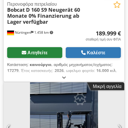
Περονοφόρα πετρελαίου
Bobcat
D 160 S9 Neugerät 60
Monate 0% Finanzierung ab
Lager verfügbar
189.999 €
Nürtingen
1.458 km
σταθερή τιμή συν ΦΠΑ
Αιτηθείτε
Καλέστε
Κατάσταση:
καινούργιο
, αριθμός μηχανήματος/οχήματος:
17279
, Έτος κατασκευής:
2026
, ωφελιμο φορτίο:
16.000 κιλ
,
ύψος ανύψωσης:
4.000 χιλ.
, ελεύθερη ανύψωση:
1.480 χιλ.
,
κέντρο βάρους φορτίου:
600 χιλ.
, τύπος καυσίμου:
ντίζελ
,
Μικρή αγγελία
τύπος ιστού:
τρίπλεξ
, ύψος κατασκευής:
3.030 χιλ.
, μήκος
περονών:
2.400 χιλ.
, διάσταση εμπρόσθιου ελαστικού:
12.00-
20 100%
, μέγεθος πίσω ελαστικού:
12.00-20 100%
, συνολικό
βάρος:
19.300 κιλ
, Εξοπλισμός:
καμπίνα
, 5218640
Dwodpezp T Aujfx Akasa Αριθμός σειράς: FDC0H-5107-00494