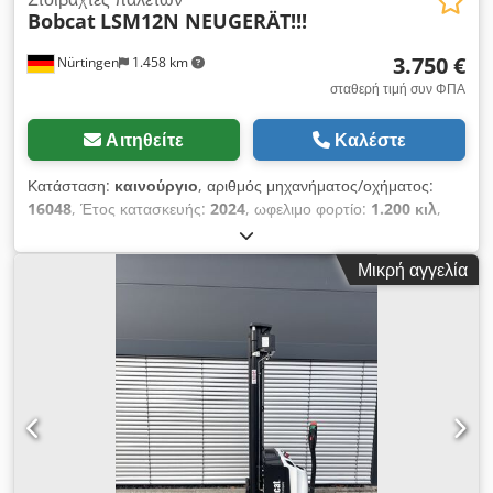
Bobcat
LSM12N NEUGERÄT!!!
3.750 €
Nürtingen
1.458 km
σταθερή τιμή συν ΦΠΑ
Αιτηθείτε
Καλέστε
Κατάσταση:
καινούργιο
, αριθμός μηχανήματος/οχήματος:
16048
, Έτος κατασκευής:
2024
, ωφελιμο φορτίο:
1.200 κιλ
,
ύψος ανύψωσης:
3.200 χιλ.
, κέντρο βάρους φορτίου:
600 χιλ.
,
τύπος καυσίμου:
ηλεκτρικός
, τύπος ιστού:
σήμπλεξ
, ύψος
Μικρή αγγελία
κατασκευής:
2.080 χιλ.
, τάση μπαταρίας:
24 V
, μήκος
περονών:
1.150 χιλ.
, συνολικό βάρος:
576 κιλ
, 5076939
Αριθμός σειράς: OBWNL-002740 Dwedpfeykc Rrsx Akaea
Λεπτομέρειες μπαταρίας: 24V 60Ah