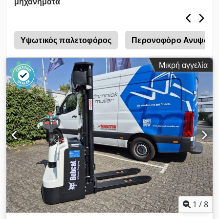
μηχανήματα
μήκος περονών:
1.200 χιλ.
, κενό βάρος:
6.930 κιλ
, συνολικό
μήκος:
3.300 χιλ.
, τύπος μετάδοσης κίνησης:
Diesel
, πλάτος
κατασκευής:
1.455 χιλ.
, Περονοφόρο ανυψωτικό πετρελαίου
Σημείο βάρους φορτίου: 600 mm Πλάτος περόνης: 150 mm
α
Υψωτικός παλετοφόρος
Περονοφόρο Ανυψωτι
Πάχος περόνης: 60 mm Τάξη ISO: ISO τάξη 4 = 5.000 - 10.000
kg Τύπος ιστού: Triplex Dsdpfx Ajyldtqokaswa Κιβώτιο
Μικρή αγγελία
ταχυτήτων: Υδρομετατροπέας Κατηγορία ταχύτητας: 20
Κατάσταση: Καινούργια συσκευή Τεχνική κατάσταση:
Καινούργιο Τύπος εμπρός ελαστικών: Σούπερ ελαστικό
Διαστάσεις εμπρός ελαστικών: 300x15-18 Κατάσταση εμπρός
ελαστικών: 80 - 100% Τύπος πίσω ελαστικών: Σούπερ
ελαστικό Διαστάσεις πίσω ελαστικών: 7.00x12-14 Κατάσταση
πίσω ελαστικών: 80 - 100% Πλευρικός μετατοπιστής,
υδραυλική ρύθμιση περονών, 3η βαλβίδα, 4η βαλβίδα, πίσω
προβολέας εργασίας, εμπρός προβολέας εργασίας, θέρμανση,
προστατευτικό πλέγμα φορτίου, πλήρης καμπίνα, πλήρης
ελεύθερη ανύψωση, εσωτερικός καθρέπτης, φάρος
προειδοποίησης, υαλοκαθαριστήρας, κάμερα οπισθοπορείας,
μπράτσο με μίνι μοχλό για 4 υδραυλικές λειτουργίες, επιλογή
κατεύθυνσης οδήγησης στο μπράτσο
1
/
8