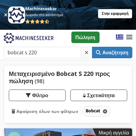
Machineseeker
Στην εφαρμογή
Δωρεάν στο κατάστημα
Πώληση
Αναζήτηση
Μεταχειρισμένο Bobcat S 220 προς
πώληση
(98)
Φίλτρο
Σχετικότητα
Bobcat
Αφαίρεση όλων των φίλτρων
Μικρή αγγελία