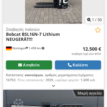
1
/
30
Στοιβαχτές παλετών
Bobcat
BSL16N-7 Lithium
NEUGERÄT!!!
12.500 €
Nürtingen
1.458 km
σταθερή τιμή συν ΦΠΑ
Αιτηθείτε
Καλέστε
Κατάσταση:
καινούργιο
, αριθμός μηχανήματος/οχήματος:
16752
, Έτος κατασκευής:
2025
, ωφελιμο φορτίο:
1.600 κιλ
,
ύψος ανύψωσης:
5.520 χιλ.
, ελεύθερη ανύψωση:
1.820 χιλ.
,
κέντρο βάρους φορτίου:
600 χιλ.
, τύπος καυσίμου:
Μικρή αγγελία
ηλεκτρικός
, τύπος ιστού:
τρίπλεξ
, ύψος κατασκευής:
2.408
χιλ.
, τάση μπαταρίας:
24 V
, μήκος περονών:
1.150 χιλ.
,
διάσταση εμπρόσθιου ελαστικού:
Tandem
, μέγεθος πίσω