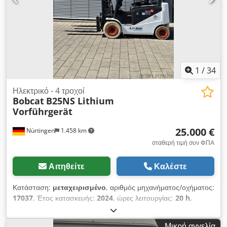
1
/
34
Ηλεκτρικό - 4 τροχοί
Bobcat
B25NS Lithium
Vorführgerät
25.000 €
Nürtingen
1.458 km
σταθερή τιμή συν ΦΠΑ
Αιτηθείτε
Καλέστε
Κατάσταση:
μεταχειρισμένο
, αριθμός μηχανήματος/οχήματος:
17037
, Έτος κατασκευής:
2024
, ώρες λειτουργίας:
20 h
,
ωφελιμο φορτίο:
2.500 κιλ
, ύψος ανύψωσης:
4.710 χιλ.
,
ελεύθερη ανύψωση:
1.700 χιλ.
, κέντρο βάρους φορτίου:
500
Μικρή αγγελία