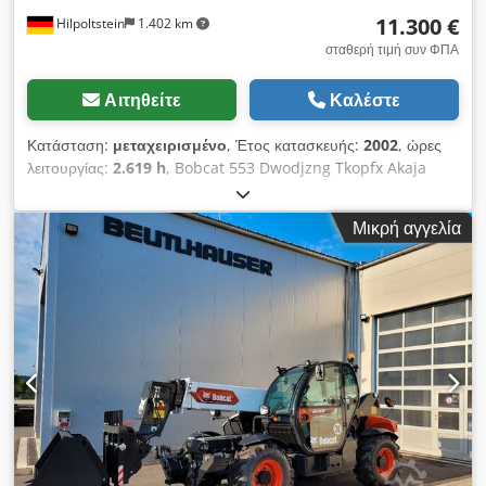
11.300 €
Hilpoltstein
1.402 km
σταθερή τιμή συν ΦΠΑ
Αιτηθείτε
Καλέστε
Κατάσταση:
μεταχειρισμένο
, Έτος κατασκευής:
2002
, ώρες
λειτουργίας:
2.619 h
, Bobcat 553 Dwodjzng Tkopfx Akaja
Καμπίνα, κάδο, πιρούνια παλετοφόρου.
Μικρή αγγελία