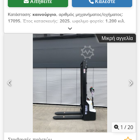
Αιτηθείτε
Καλέστε
Κατάσταση:
καινούργιο
, αριθμός μηχανήματος/οχήματος:
17095
, Έτος κατασκευής:
2025
, ωφελιμο φορτίο:
1.200 κιλ
,
ύψος ανύψωσης:
2.900 χιλ.
, κέντρο βάρους φορτίου:
600 χιλ.
,
τύπος καυσίμου:
ηλεκτρικός
, τύπος ιστού:
σήμπλεξ
, ύψος
Μικρή αγγελία
κατασκευής:
1.970 χιλ.
, τάση μπαταρίας:
24 V
, μήκος
περονών:
1.150 χιλ.
, συνολικό βάρος:
665 κιλ
, 5180321
Djdezfd Dbspfx Akaswa Αριθμός σειράς: OBWNR-000081
Λεπτομέρειες μπαταρίας: 24V 60Ah
1
/
20
Στοιβαχτές παλετών