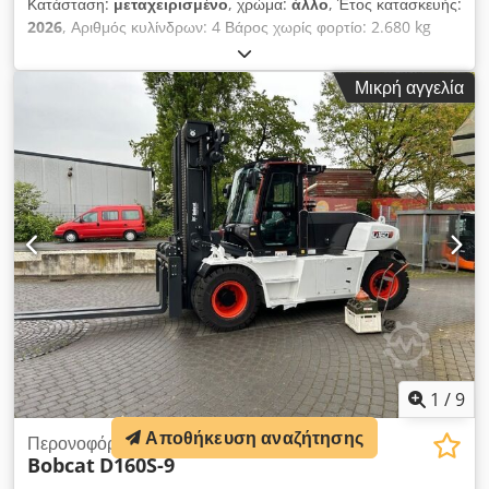
Κατάσταση:
μεταχειρισμένο
, χρώμα:
άλλο
, Έτος κατασκευής:
2026
, Αριθμός κυλίνδρων: 4 Βάρος χωρίς φορτίο: 2.680 kg
Διαστάσεις (Μ x Π x Υ): 337 x 172 x 197 cm Σύστημα
γρήγορης αλλαγής εργαλείων: Ναι Dwsdszrv Uljpfx Akaja
Μικρή αγγελία
Βάρος: 2680 kg Διαστάσεις μεταφοράς: 3378 x 1727 x 1972
mm Μάρκα και τύπος κινητήρα: Kubota V2403 Ισχύς: 36,5 kW
/ 48,9 ίπποι Κύλινδροι: 4 Μέγεθος ελαστικών: Εμπρός και
πίσω ελαστικά: 30×10-16 Πλάτος κάδου: 1730 mm
Εξοπλισμός: Μηχανικό σύστημα γρήγορης αλλαγής Πρόσθετη
λειτουργία: Δεν διαθέτει πιστοποίηση CE ή εγγραφή. Δεν
υπάρχουν έγγραφα.
1
/
9
Αποθήκευση αναζήτησης
Περονοφόρα περονοφόρα ανυψωτικά
Bobcat
D160S-9