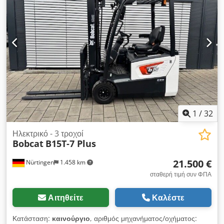
ελαστικού:
, συνολικό βάρος:
1.222 κιλ
, 5041176 Dwedpfx
Asx Nk Hyskaea Αριθμός Σειράς: OBWNE-000719
Λεπτομέρειες Μπαταρίας: 24 Volt, 150Ah
1
/
32
Ηλεκτρικό - 3 τροχοί
Bobcat
B15T-7 Plus
21.500 €
Nürtingen
1.458 km
σταθερή τιμή συν ΦΠΑ
Αιτηθείτε
Καλέστε
Κατάσταση:
καινούργιο
, αριθμός μηχανήματος/οχήματος: