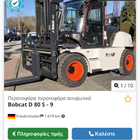
1
/
10
Περονοφόρα περονοφόρα ανυψωτικά
Bobcat
D 80 S - 9
Friedrichsdorf
1.619 km
Πληροφορίες τιμής
Καλέστε