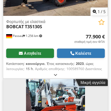
1
/
5
Φορτωτής με ελαστικά
BOBCAT
T35130S
77.900 €
Passau
1.256 km
σταθερή τιμή συν ΦΠΑ
Αιτηθείτε
Καλέστε
Κατάσταση:
καινούργιο
, Έτος κατασκευής:
2023
, ώρες
λειτουργίας:
15 h
, Αριθμός αποθήκης: 100589760 Διαστάσεις
μεταφοράς (Μ x Π x Υ): 0 x 0 x 0 ---- Κλιματισμός, κάμερα
οπισθοπορείας και ανεστραμμένος ανεμιστήρας. Περιλαμβάνει
Μικρή αγγελία
πιρούνια παλέτας με δυνατότητα κίνησης και εκσκαπτικό κάδο
με δόντια (2,4 μ / 950 λίτρα). Τοποθεσία: Νόιστατ / Όρλα
Dwsdpfozkztkex Akasa