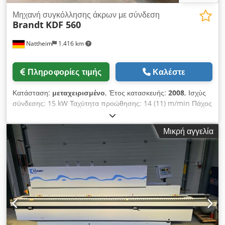
Μηχανή συγκόλλησης άκρων με σύνδεση
Brandt
KDF 560
Nattheim
1.416 km
Πληροφορίες τιμής
Καλέστε
Κατάσταση:
μεταχειρισμένο
, Έτος κατασκευής:
2008
, Ισχύς
σύνδεσης: 15 kW Ταχύτητα προώθησης: 14 (11) m/min Πάχος
τεμαχίου: 8 - 60 mm Πάχος ακμής: 0,4 - 8 mm Διαχωρισμός
κυλίνδρων: μέγ. 3,0 x 45 / 0,8 x 65 mm Διάμετρος
Μικρή αγγελία
απορρόφησης: 120 / 160 / 100 mm Ύψος εργασίας: 950 mm
Διαστάσεις: 6260 x 1560 x 2300 mm Βάρος: περ. 3000 kg
Θέση αποθήκευσης: Προμηθευτής Cjdoy Ruzqepfx Afloha