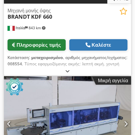
Μηχανή μονής όψης
BRANDT
KDF 660
Ιταλία
843 km
Πληροφορίες τιμής
Καλέστε
Κατάσταση:
μεταχειρισμένο
, αριθμός μηχανήματος/οχήματος:
008554
, Τύπος εφαρμοζόμενης ακμής: λεπτή ακμή, χοντρή
ακμή, μασίφ ξύλο Σύστημα κόλλησης: EVA Πρόφρεζα: ναι
Πολυλειτουργική μονάδα: ναι Μέγ. ταχύτητα προώθησης: 16
Μικρή αγγελία
m/λεπτό Μέγιστο πάχος πάνελ: 60 mm Εργαλεία εργασίας: 8
τεμ. Chodpfxszg D Ezj Aflea