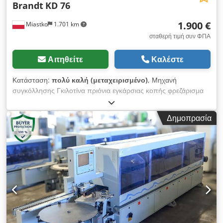
Brandt
KD 76
1.900 €
Miastko
1.701 km
σταθερή τιμή συν ΦΠΑ
Αιτηθείτε
Καλέστε
Κατάσταση:
πολύ καλή (μεταχειρισμένο)
, Μηχανή
συγκόλλησης Γκιλοτίνα πριόνια εγκάρσιας κοπής φρεζάρισμα
Chsdpsttu Riofx Afloa Ξύστρα Μηχανή στίλβωσης
Δημοπρασία