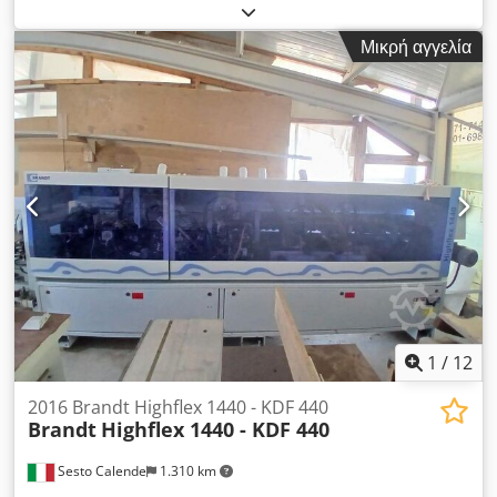
ABS άκρης (mm) 3 Πάχος ακμής μασίφ ξύλου (mm) 12
Ταχύτητα προώθησης 20 m/min Χειροκίνητη καθοδήγηση
Μικρή αγγελία
εισαγωγής Προφρεζαδόρος Μονάδα επικόλλησης και προτήξης
EVA Πλάκα συγκράτησης άκρης Μονάδα κοπής Μονάδα
επικάλυψης με δύο κινητήρες Μονάδα φαλτσοκοπής με δύο
κινητήρες και NC ρύθμιση Μονάδα στρογγυλοποίησης με δύο
κινητήρες Ξύστρα ακμών Ξύστρα κόλλας Μονάδα
βουρτσίσματος Chedpsw Db Rfjfx Afloa
1
/
12
2016 Brandt Highflex 1440 - KDF 440
Brandt
Highflex 1440 - KDF 440
Sesto Calende
1.310 km