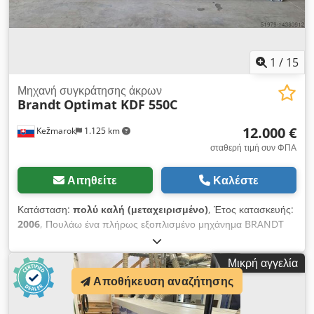
1
/
15
Μηχανή συγκράτησης άκρων
Brandt
Optimat KDF 550C
12.000 €
Kežmarok
1.125 km
σταθερή τιμή συν ΦΠΑ
Αιτηθείτε
Καλέστε
Κατάσταση:
πολύ καλή (μεταχειρισμένο)
, Έτος κατασκευής:
2006
, Πουλάω ένα πλήρως εξοπλισμένο μηχάνημα BRANDT
Optimat KDF 550 C, έτος κατασκευής 2006: Διαμόρφωση:
ρυθμιζόμενο χειροκίνητα Χειροκίνητα ρυθμιζόμενος σύνδεσμος
Μικρή αγγελία
διαμόρφωσης Ραβδώσεις άκρων EVA Ζώνη πίεσης καλουπιού
Αποθήκευση αναζήτησης
σερβοκινητικά ρυθμιζόμενη Πριόνια εγκάρσιας κοπής
πνευματικά ρυθμιζόμενα Δρομολόγηση ακτίνας πάνω + κάτω
χειροκίνητα ρυθμιζόμενο Μονάδα στρογγυλοποίησης 2