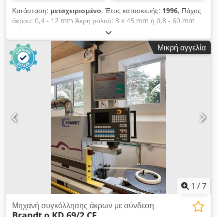
Κατάσταση:
μεταχειρισμένο
, Έτος κατασκευής:
1996
, Πάχος
άκρου: 0,4 - 12 mm Άκρη ρολού: 3 x 45 mm ή 0,8 - 60 mm
πλάτος τεμαχίου ελάχ.: 65 mm Μήκος τεμαχίου κατεργασίας
ελάχ.: 160 mm Πάχος τεμαχίου: 10 - 55 mm Τροφοδοσία: 13
Μικρή αγγελία
m/min Προάλεσμα (ένωση) Κόλλα κομματιάζοντος άλεσης t
ξύστρα Μονάδα λείανσης Διαστάσεις μηχανής: 7450 x 1220 x
2400 mm Βάρος: 3000 kg Chedsvvkd Tspfx Aflja Τόπος
αποθήκευσης: Nattheim
1
/
7
Μηχανή συγκόλλησης άκρων με σύνδεση
Brandt
o KD 69/2 CF