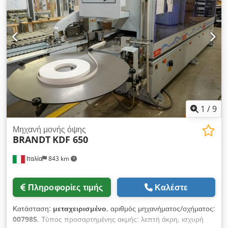
1
/
9
Μηχανή μονής όψης
BRANDT
KDF 650
Ιταλία
843 km
Πληροφορίες τιμής
Καλέστε
Κατάσταση:
μεταχειρισμένο
, αριθμός μηχανήματος/οχήματος:
007985
, Τύπος προσαρτημένης ακμής: λεπτή άκρη, ισχυρή