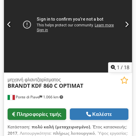
Μέγιστο ύψος εξαρτήματος 60 mm Μέγιστο πάχος καπλαμά
σε ρολό 3 mm Ταχύτητα τροφοδοσίας 11 μ/λεπτό Μήκος
μηχανήματος 370 cm Απαιτούμενη ισχύς περίπου 9 kW Το
μηχάνημα έχει ελεγχθεί και είναι έτοιμο για χρήση.
1
/
18
μηχανή φλαντζαρίσματος
BRANDT
KDF 860 C OPTIMAT
Ponte di Piave
1.066 km
Πληροφορίες τιμής
Καλέστε
Κατάσταση:
πολύ καλή (μεταχειρισμένο)
, Έτος κατασκευής:
2017
, Λειτουργικότητα:
πλήρως λειτουργικό
, Ύψος εργασίας: