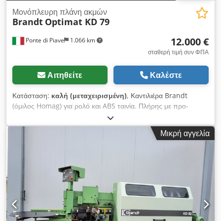
Μονόπλευρη πλάνη ακμών
Brandt
Optimat KD 79
12.000 €
Ponte di Piave
1.066 km
σταθερή τιμή συν ΦΠΑ
Αιτηθείτε
Καλέστε
Κατάσταση:
καλή (μεταχειρισμένη)
, Καντιλιέρα Brandt
(όμιλος Homag) για ρολό και ABS ταινία. Πλήρης με προ-
κατεργασίες εισόδου και όλες τις ομάδες προφίλ με
στρογγυλοποιητές. Σε άριστη λειτουργική κατάσταση. Codpfoy
Μικρή αγγελία
N Ukiex Afleha