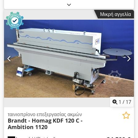
950 χιλ. Συνολικό μήκος: 6560 χιλ. με πρέσα με ιμάντα
Σύστημα προετοιμασίας/δημιουργίας αυλακιών
Μικρή αγγελία
Chedpozkamcjfx Afloa Σύστημα συγκόλλησης Σύστημα
κοπής λοξής/ευθείας γωνίας Πνευματική ρύθμιση του
συστήματος κοπής λοξής/ευθείας γωνίας Πνευματική ρύθμιση
σε 2 θέσεις του συστήματος κοπής Πολυεπίπεδο σύστημα
λείανσης MS 40 με αντίστροφη περιστροφή Πνευματική
ρύθμιση σε 2 θέσεις Σύστημα φρεζαρίσματος με διαμόρφωση
Πολυεπίπεδο σύστημα ξυστρή Σύστημα ξύστρου άκρων
Σύστημα βουρτσών Έλεγχος: Powertouch Κύλινδροι στήριξης
για στενά τεμάχια Σύστημα ψεκασμού αποκολλητικού μέσου
στο τεμάχιο Σύστημα ψεκασμού λιπαντικού για το υλικό των
άκρων Χωρίς επιστροφή τεμαχίων 6414 ώρες λειτουργίας και
576.091 μέτρα υλικού άκρων έχουν επεξεργαστεί.
1
/
17
ταινιοπρίονο επεξεργασίας ακμών
Brandt - Homag
KDF 120 C -
Ambition 1120