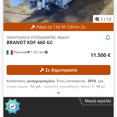
1
/
12
Λήγει σε
13
d
4
h
53
min
0
s
ταινιοπρίονο επεξεργασίας ακμών
BRANDT
KDF 660 GC
Piemonte
1.321 km
11.500 €
Σε δημοπρασία
Κατάσταση:
μεταχειρισμένο
, Έτος κατασκευής:
2014
, μέγ.
πάχος ακμής:
12 χιλ.
, ταχύτητα προώθησης άξονα Χ:
18 μ/
λεπτό
, ΤΕΧΝΙΚΕΣ ΛΕΠΤΟΜΕΡΕΙΕΣ Διαστάσεις τεμαχίου
εργασίας Ελάχιστο ύψος πλάκας: 10 mm Μέγιστο ύψος
Μικρή αγγελία
πλάκας: 60 mm Ελάχιστο πλάτος πλάκας: 70 mm Ελάχιστο
πάχος άκρης: 0,4 mm Μέγιστο πάχος άκρης: 12 mm Μέγιστη
ταχύτητα προώθησης: 18 m/min Προώθηση και καθοδήγηση