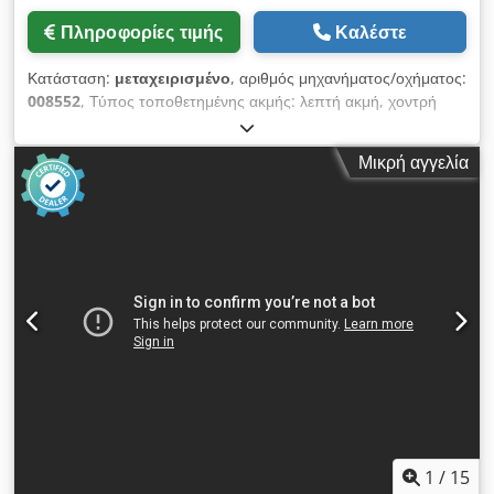
Πληροφορίες τιμής
Καλέστε
Κατάσταση:
μεταχειρισμένο
, αριθμός μηχανήματος/οχήματος:
008552
, Τύπος τοποθετημένης ακμής: λεπτή ακμή, χοντρή
ακμή, μασίφ ξύλο Σύστημα κόλλησης: EVA Φρεζάρισμα αρμών:
ναι Chsdpfx Aozg D D Doflsa Πολυλειτουργικό συγκρότημα:
Μικρή αγγελία
ναι Μέγ. ταχύτητα προώθησης: 14 μ/λεπτό Μέγιστο πάχος
πάνελ: 60 mm Εργαλεία εργασίας: 7 τμχ.
1
/
15