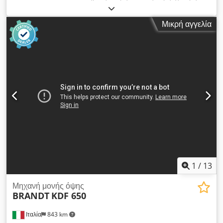
22 kW ΕΞΟΠΛΙΣΜΟΣ Σύστημα προ-φρεζαρίσματος
ακμή, μασίφ ξύλο Σύστημα κόλλησης: EVA Κόλληση με φρέζα:
Μαγνησιόφυλακας ρόλων άκρων Δοχείο κόλλας για
ναι Πολυλειτουργική μονάδα: ναι Επάνω φρέζα: ναι Μέγ.
θερμοκολλητική EVA Προθερμοποιητής για θερμοκολλητική
Μικρή αγγελία
ταχύτητα προώθησης: 18 μ/λεπτό Chedpfey Nk Ahsx Afloa
EVA Σύστημα θερμού αέρα AIRTEK 4 ρόλοι πίεσης
Codpjzmtivjfx Aflsha Σύστημα τελικής επεξεργασίας άκρων
Σύστημα λεπτής φρεζαρίσματος για λείανση και
στρογγυλοποίηση Σύστημα στρογγυλοποίησης γωνιών WD60
Σύστημα χοντρής φρεζαρίσματος Σύστημα λείανσης άκρων
Σύστημα εφαρμογής κόλλας Σύστημα γυαλίσματος Μονάδα
ψεκασμού Λογισμικό προγραμματισμού μηχανήματος
PowerControl PC20
1
/
13
Μηχανή μονής όψης
BRANDT
KDF 650
Ιταλία
843 km