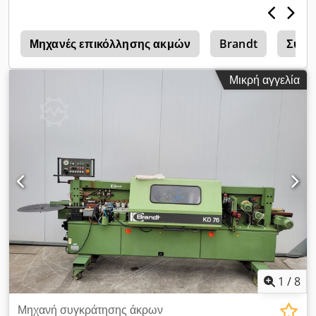
2
Μηχανές επικόλλησης ακμών
Brandt
Συγκ
Μικρή αγγελία
1
/
8
Μηχανή συγκράτησης άκρων