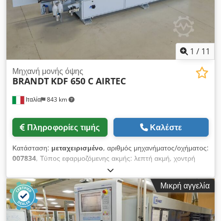
1
/
11
Μηχανή μονής όψης
BRANDT
KDF 650 C AIRTEC
Ιταλία
843 km
Πληροφορίες τιμής
Καλέστε
Κατάσταση:
μεταχειρισμένο
, αριθμός μηχανήματος/οχήματος:
007834
, Τύπος εφαρμοζόμενης ακμής: λεπτή ακμή, χοντρή
ακμή, μασίφ ξύλο Σύστημα κόλλησης: EVA, θερμός αέρας
Προφρεζάρισμα: ναι Πολυλειτουργική μονάδα: ναι Μέγ.
Μικρή αγγελία
ταχύτητα προώθησης: 18 μ/λεπτό Csdpov Sf I Eofx Aflsha
Μέγιστο πάχος πάνελ: 60 χλστ. Εργαλεία εργασίας: 8 τεμ.