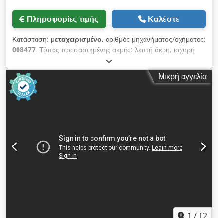
Πληροφορίες τιμής
Καλέστε
Κατάσταση:
μεταχειρισμένο
, αριθμός μηχανήματος/οχήματος:
008477
, Τύπος προσαρτημένης ακμής: λεπτή άκρη, ισχυρή
άκρη, μασίφ ξύλο Σύστημα κόλλας: EVA Σύνδεση
φρεζαρίσματος: ναι Codpfxoy Hq Nvs Aflsha Πολυλειτουργική
Μικρή αγγελία
μονάδα: ναι Μέγιστη ταχύτητα προώθησης: 18 m/min Μέγιστο
πάχος πάνελ: 60 mm Μονάδες εργασίας: 7 αρ
1
/
12