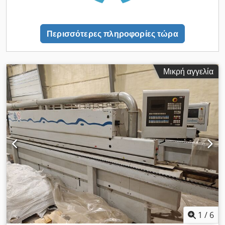
ακονισμένη Συνολικά 2 ανταλλάξιμα δοχεία κόλλας για γρήγορη
αλλαγή χρώματος από λευκό σε διάφανο Μονάδα επικόλλησης
με αυτόματη τροφοδοσία ακμής για ρολά έως 3 mm Ζώνη
Περισσότερες πληροφορίες τώρα
πίεσης με 3 ρολά Κόφτης με 2 κινητήρες Συνδυασμένη μονάδα
φρέζας, εύκολη χειροκίνητη ρύθμιση για φρεζάρισμα κατά
μήκος της άκρης, λοξοτμήσεις και ακτίνες Φρέζα
στρογγυλοποίησης γωνιών R2 με διαμαντένια φρέζα, 1
Μικρή αγγελία
κινητήρας Λεπίδα έλξης ακτίνας R2, χειροκίνητη ρύθμιση
Λεπίδα έλξης ραφής κόλλας με μεγάλο ρολό, πνευματικά
ελεγχόμενη Κλείδωμα καλύμματος Σήμανση CE Οδηγίες
χρήσης σε φάκελο Όλες οι αναστρέψιμες πλάκες των μονάδων
φρέζας και των λεπίδων έλξης έχουν ανανεωθεί ή περιστραφεί,
οι πριόνια έχουν ακονιστεί, οι διαμαντένιες φρέζες συγκόλλησης
έχουν ακονιστεί. Επομένως, η μηχανή είναι άμεσα έτοιμη για
χρήση. Μόνο η διαμαντένια φρέζα της φρέζας διαμόρφωσης
δεν έχει αντικατασταθεί, αλλά εξακολουθεί να είναι αιχμηρή.
Αρχικό χρώμα, μόνο λίγα σημεία έχουν ξαναχρωματιστεί.
Σωλήνες εξαγωγής σκόνης αντικαταστάθηκαν. Περίπου 1200
ώρες λειτουργίας, δηλαδή μόνο 1/2 ώρα την ημέρα. Διαστάσεις
της μηχανής περίπου 4300 (με πιάτο) x 1250 x 1600 mm (Μ x
Π x Υ) Βάρος περίπου 950 kg. Η μηχανή μπορεί να
1
/
6
παρουσιαστεί στις εγκαταστάσεις μας κατόπιν συνεννόησης