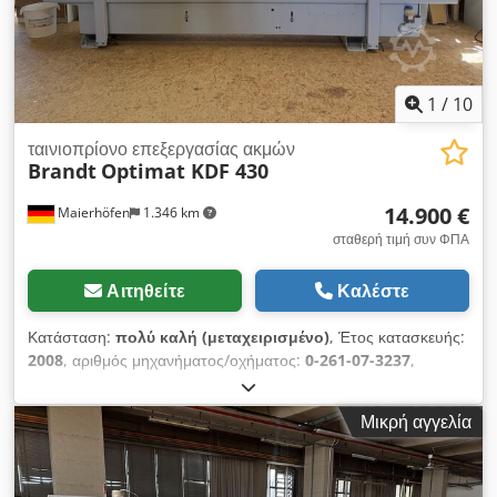
1
/
10
ταινιοπρίονο επεξεργασίας ακμών
Brandt
Optimat KDF 430
14.900 €
Maierhöfen
1.346 km
σταθερή τιμή συν ΦΠΑ
Αιτηθείτε
Καλέστε
Κατάσταση:
πολύ καλή (μεταχειρισμένο)
, Έτος κατασκευής:
2008
, αριθμός μηχανήματος/οχήματος:
0-261-07-3237
,
Λειτουργικότητα:
πλήρως λειτουργικό
, τάση εισόδου:
400 V
,
ύψος τεμαχίου εργασίας (μέγ.):
60 χιλ.
, μέγ. πάχος ακμής:
6
Μικρή αγγελία
χιλ.
, τύπος ρύθμισης ύψους:
μηχανικός
, τύπος
ενεργοποίησης:
ηλεκτρικός
, συνολικό ύψος:
1.580 χιλ.
,
συνολικό μήκος:
4.860 χιλ.
, συνολικό πλάτος:
1.130 χιλ.
,