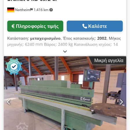
Nattheim
1.416 km
Πληροφορίες τιμής
Καλέστε
Κατάσταση:
μεταχειρισμένο
, Έτος κατασκευής:
2002
, Μήκος
μηχανής: 6240 mm Βάρος: 2400 kg Κατανάλωση ισχύος: 14
kW Διάμετρος εξαγωγής: 120 / 140 mm Τόπος αποθήκευσης:
Nattheim Cedpfx Afovvkfwelsha
Μικρή αγγελία