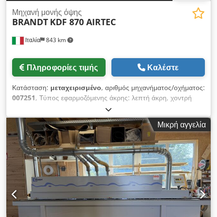
Μηχανή μονής όψης
BRANDT
KDF 870 AIRTEC
Ιταλία
843 km
Πληροφορίες τιμής
Καλέστε
Κατάσταση:
μεταχειρισμένο
, αριθμός μηχανήματος/οχήματος:
007251
, Τύπος εφαρμοζόμενης άκρης: λεπτή άκρη, χοντρή
άκρη, μασίφ ξύλο Σύστημα κόλλησης: EVA, θερμός αέρας
Φρεζάρισμα αρμών: ναι Πολυλειτουργική μονάδα: ναι Μέγιστο.
Μικρή αγγελία
Ταχύτητα κίνησης: 20 m/min Μέγιστο πάχος πάνελ: 60 mm
Μονάδες εργασίας: 8 nr Chsdpfxjtvrf Tj Aflja