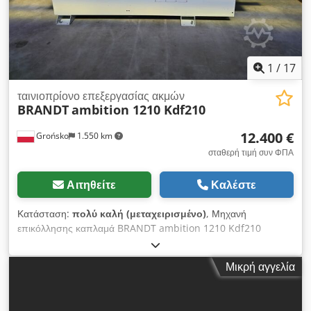
1
/
17
ταινιοπρίονο επεξεργασίας ακμών
BRANDT
ambition 1210 Kdf210
12.400 €
Grońsko
1.550 km
σταθερή τιμή συν ΦΠΑ
Αιτηθείτε
Καλέστε
Κατάσταση:
πολύ καλή (μεταχειρισμένο)
, Μηχανή
επικόλλησης καπλαμά BRANDT ambition 1210 Kdf210
Προκαταρκτικά φρέζες Ανταλλάξιμο δοχείο κόλλας Εφαρμογή
κόλλας με κύλινδρο Cedpfszqz Rpex Afleha Πνευματική
Μικρή αγγελία
προκαταρκτική γκιλοτίνα Κύλινδροι πίεσης Τροχοί κοπής για
τελικό αποτέλεσμα Σύστημα φρεζαρίσματος πάνω-κάτω R1-R2
Προφίλ κυλίνδρου λείανσης Επίπεδος κύλινδρος λείανσης