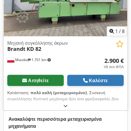
1
/
8
Μηχανή συγκόλλησης άκρων
Brandt
KD 82
2.900 €
Miastko
1.701 km
VB συν ΦΠΑ
Αιτηθείτε
Καλέστε
Κατάσταση:
πολύ καλή (μεταχειρισμένο)
, Συσκευή
συγκόλλησης Κοπτικό μηχάνημα Δύο ίσια φρεζοκεφαλές Δύο
στρογγυλεμένες φρεζοκεφαλές Codpfx Afsxdy Sloloha
Ανακαλύψτε περισσότερα μεταχειρισμένα
μηχανήματα