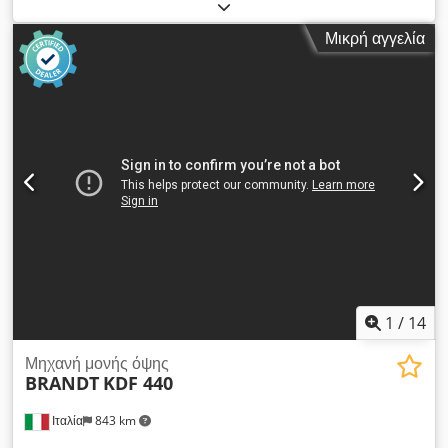
άκρη, μασίφ ξύλο Σύστημα κόλλας: EVA Σύνδεση
φρεζαρίσματος: ναι Πολυλειτουργική μονάδα: ναι Μέγιστη
Μικρή αγγελία
ταχύτητα προώθησης: 18 m/min Μέγιστο πάχος πάνελ: 60
mm Μονάδες εργασίας: 7 αρ Cjdpfox A Th Dsx Aflsha
1
/
14
Μηχανή μονής όψης
BRANDT
KDF 440
Ιταλία
843 km