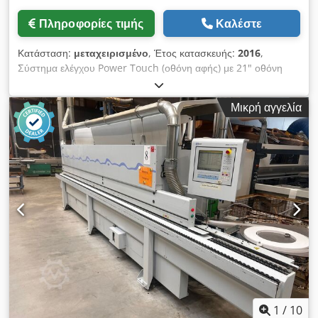
Πληροφορίες τιμής
Καλέστε
Κατάσταση:
μεταχειρισμένο
, Έτος κατασκευής:
2016
,
Σύστημα ελέγχου Power Touch (οθόνη αφής) με 21" οθόνη
Full-HD-Βίντεο Ύψος πλάκας 60 mm PVC/ABS 3 mm μασίφ
ξύλο έως 12 mm Ταχύτητα προώθησης έως 20 m/min Ύψος
Μικρή αγγελία
εργασίας ρυθμιζόμενο ηλεκτρονικά (NC) Οδηγός στήριξης
πλάκας με λειτουργία ελεύθερης κύλισης Πλαϊνή κυλιόμενη
τροχιά με ελεύθερους τροχούς για στήριξη πλάκας Μονάδα
αντικόλλησης Δι-μοτέρ μονάδα ευθυγράμμισης Πλάκα στήριξης
κυλίνδρου Μονάδα κόλλησης EVA με προθερμαντήρα και
δοχείο κόλλας Μονάδα πίεσης ακμής για ευθείες προφίλ με
αυτόματη ρύθμιση πιέζοντων κυλίνδρων (NC) Μονάδα κοπής
με αυτόματη ρύθμιση κλίσης Δι-μοτέρ μονάδα λοξοτμήσεων με
ρύθμιση Δι-μοτέρ πολυλειτουργική μονάδα στρογγυλοποίησης
(λοξοτμή + στρογγύλευση) Μονάδα ξυσίματος ακμών με
ηλεκτρονική NC ρύθμιση Μονάδα ξυσίματος κόλλας Μονάδα
βουρτσών Μονάδα αντικόλλησης Cedpfewwtpyex Afljha
1
/
10