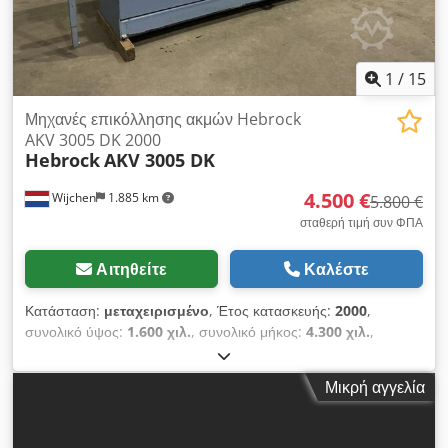
1
/
15
Μηχανές επικόλλησης ακμών Hebrock
AKV 3005 DK 2000
Hebrock
AKV 3005 DK
4.500 €
Wijchen
1.885 km
5.800 €
σταθερή τιμή συν ΦΠΑ
Αιτηθείτε
Καλέστε
Κατάσταση:
μεταχειρισμένο
, Έτος κατασκευής:
2000
,
συνολικό ύψος:
1.600 χιλ.
, συνολικό μήκος:
4.300 χιλ.
,
συνολικό πλάτος:
840 χιλ.
, Χρώμα: Γκρι - Ιδιαίτερα
χαρακτηριστικά: - Περιγραφή: Το μηχάνημα πρέπει να
Μικρή αγγελία
επισκευαστεί. - Έτος κατασκευής: 2000 - Διαθέσιμη
τεκμηρίωση: Όχι - Διαθέσιμο πιστοποιητικό CE: Όχι - Αριθμός
σειράς: 404 - Αριθμός μονάδων [τεμ.]: 6 - 1. Τύπος μονάδας: -