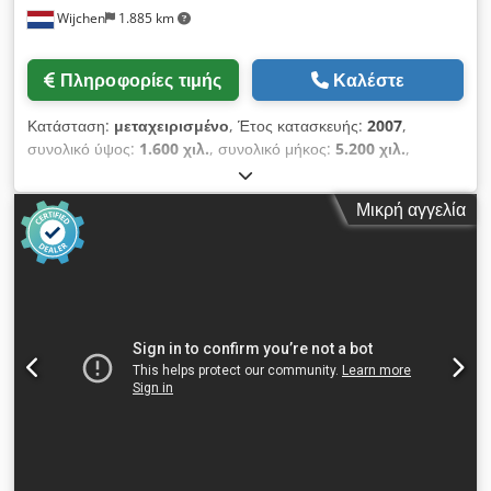
Wijchen
1.885 km
Πληροφορίες τιμής
Καλέστε
Κατάσταση:
μεταχειρισμένο
, Έτος κατασκευής:
2007
,
συνολικό ύψος:
1.600 χιλ.
, συνολικό μήκος:
5.200 χιλ.
,
συνολικό πλάτος:
1.200 χιλ.
, Χρώμα: Γκρι Βάρος: 1.550 kg
Τιμή: Κατόπιν αιτήματος - Έτος κατασκευής: 2007 - Διαθέσιμη
Μικρή αγγελία
τεκμηρίωση: Όχι - Πιστοποιητικό CE διαθέσιμο: Όχι - Σειριακός
αριθμός: 1328 Chodpfew Rd Tzex Ahiea - Διαστάσεις
μεταφοράς: 5200mm x 1200mm x 1600mm (μ x π x υ) -
Βάρος μεταφοράς [kg]: 1550kg - Πακέτα μεταφοράς [τεμ.]: 1
Οικονομικές πληροφορίες ΦΠΑ: Η αναγραφόμενη τιμή είναι
χωρίς ΦΠΑ ΦΠΑ/φορολόγηση διαφοράς: Ο ΦΠΑ είναι
εκπιπτόμενος για επιχειρηματίες Παράδοση και ανταλλαγή
δυνατή ανά πάσα στιγμή για όλο τον βιομηχανικό τομέα Yorick
Diebels