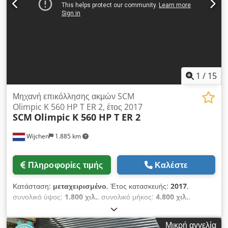
1
/
15
Μηχανή επικόλλησης ακμών SCM
Olimpic K 560 HP T ER 2, έτος 2017
SCM
Olimpic K 560 HP T ER 2
Wijchen
1.885 km
Πληροφορίες τιμής
Καλέστε
Κατάσταση:
μεταχειρισμένο
, Έτος κατασκευής:
2017
,
συνολικό ύψος:
1.800 χιλ.
, συνολικό μήκος:
4.800 χιλ.
,
συνολικό πλάτος:
1.000 χιλ.
, Χρώμα: Γκρι Τιμή: Κατόπιν
αιτήματος - Ειδικά χαρακτηριστικά: - Περιγραφή: Το μηχάνημα
Μικρή αγγελία