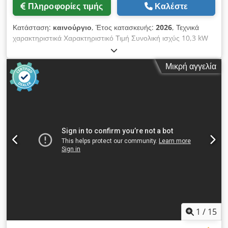
Πληροφορίες τιμής
Καλέστε
Κατάσταση:
καινούργιο
, Έτος κατασκευής:
2026
, Τεχνικά
χαρακτηριστικά Χαρακτηριστικό Τιμή Συνολική ισχύς 10,3 kW
Κινητήρες προ-φρεζαρίσματος 2 × 1,8 kW Κινητήρας μονάδας
κόλλησης 0,75 kW Θερμαντικό στοιχείο 1,5 kW Κινητήρες για
Μικρή αγγελία
κάθετη κοπή 2 × 0,37 kW Κινητήρες για λεπτομερές
φρεζάρισμα 2 × 0,75 kW Κινητήρες για στίλβωση 2 × 0,37 kW
Κινητήρας μεταφορικού ιμάντα 1,1–1,5 kW (ανάλογα με την
έκδοση) Ταχύτητα λειτουργίας 8 / 11 / 13 m/min Csdpfszl
Abrex Ahieha Πάχος πλάκας 10–45 mm Πάχος ταινίας άκρων
0,4–3 mm Μέγιστο ύψος ταινίας άκρων 45 mm Ελάχιστο
πλάτος πλάκας 80 mm Απαιτούμενη πίεση αέρα 0,6–0,8 MPa
Διαστάσεις μηχανήματος 4580 × 700 × 1300 mm Διαστάσεις
συσκευασίας 4280 × 650 × 1280 mm Καθαρό / μικτό βάρος
1000 / 1230 kg
1
/
15