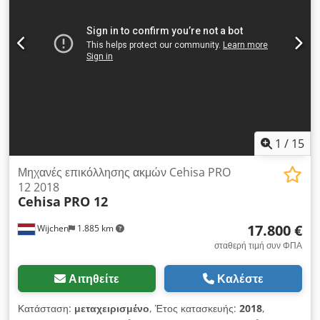
Μονάδα κόλλησης 3. Τύπος μονάδας: Σειρά πιεστικών
κυλίνδρων 4. Τύπος μονάδας: Μονάδα κοπής άκρων 5. Τύπος
μονάδας: Μονάδα χονδροφρεζαρίσματος 6. Τύπος μονάδας:
Μονάδα στρογγυλοποίησης γωνιών 7. Τύπος μονάδας:
Μονάδα έλξης ακτίνας 8. Τύπος μονάδας: Μονάδα επίπεδης
έλξης 9. Τύπος μονάδας: Μονάδα βούρτσας ΛΕΠΤΟΜΕΡΕΙΕΣ
ΜΗΧΑΝΗΜΑΤΟΣ Τάση: 400 V Κατανάλωση ρεύματος: 36 A
Ασφάλεια: 63 A Ισχύς: 14,4 kW Διαστάσεις & Βάρος Διαστάσεις
(Μ x Π x Υ): 12.500 x 2.400 x 1.900 mm Βάρος: 4.000 kg
ΕΞΟΠΛΙΣΜΟΣ Εργαλεία Σήμανση CE
1
/
15
Μηχανές επικόλλησης ακμών Cehisa PRO
12 2018
Cehisa
PRO 12
17.800 €
Wijchen
1.885 km
σταθερή τιμή συν ΦΠΑ
Αιτηθείτε
Καλέστε
Κατάσταση:
μεταχειρισμένο
, Έτος κατασκευής:
2018
,