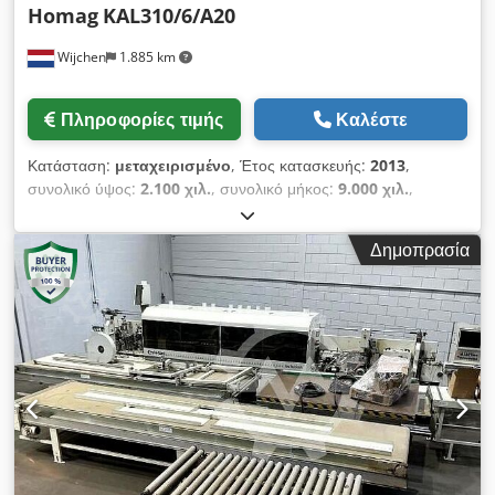
Homag
KAL310/6/A20
Wijchen
1.885 km
Πληροφορίες τιμής
Καλέστε
Κατάσταση:
μεταχειρισμένο
, Έτος κατασκευής:
2013
,
συνολικό ύψος:
2.100 χιλ.
, συνολικό μήκος:
9.000 χιλ.
,
συνολικό πλάτος:
1.050 χιλ.
, Weight: 6,000 kg Price: On
request - Special features: - Description: Not operational:
Δημοπρασία
several loose sensors and the glue container have been
dismantled, the machine has not yet been tested - Year of
manufacture: 2013 - Documentation available: No - CE
certificate present: No - Serial number: - Number of units
[pcs]: 9 - 1st unit type: Pre-milling unit - Tools included:
Yes - 2nd unit type: Glue application unit - Type/Brand:
Nordson - 3rd unit type: Pressure rollers - Tools included:
Yes - 4th unit type: End trimming unit - Tools included: No
- 5th unit type: Rough trimming unit - 6th unit type: Milling
unit - 7th unit type: Fine trimming unit - 8th unit type:
Milling unit - 9th unit type: Milling unit - Tools included: