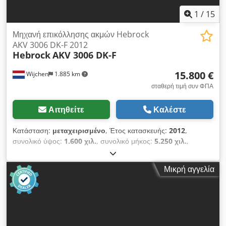
1
/
15
Μηχανή επικόλλησης ακμών Hebrock
AKV 3006 DK-F 2012
Hebrock
AKV 3006 DK-F
15.800 €
Wijchen
1.885 km
σταθερή τιμή συν ΦΠΑ
Αιτηθείτε
Καλέστε
Κατάσταση:
μεταχειρισμένο
, Έτος κατασκευής:
2012
,
συνολικό ύψος:
1.600 χιλ.
, συνολικό μήκος:
5.250 χιλ.
,
συνολικό πλάτος:
1.440 χιλ.
, Συγκολλητική μηχανή ακμών
HEBROCK AKV 3006 DK FS Μέγιστο πάχος ακμής: 3/8 mm
Μικρή αγγελία
Ελάχιστο/μέγιστο πάχος τεμαχίου: 10/40 mm Ελάχιστο μήκος
τεμαχίου: περ. 200 mm Ελάχιστο πλάτος τεμαχίου: περ. 80
mm Ταχύτητα προώθησης: περ. 10 μ/λεπτό Chodpfjwnhb Sjx
Ahisa Έτοιμο σε περ. 6 λεπτά. Μέγιστη απορροφούμενη ισχύς:
12 kW Ηλεκτρική σύνδεση: 400 V / 3 φάσεις / 50 Hz
Προφρεζάρισμα Μονάδα κόλλας Πιεστικός κύλινδρος Πριονωτή