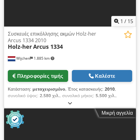
1
/
15
Συσκευές επικόλλησης ακμών Holz-her
Arcus 1334 2010
Holz-her
Arcus 1334
Wijchen
1.885 km
Πληροφορίες τιμής
Καλέστε
Κατάσταση:
μεταχειρισμένο
, Έτος κατασκευής:
2010
,
συνολικό ύψος:
2.580 χιλ.
, συνολικό μήκος:
5.500 χιλ.
,
συνολικό πλάτος:
1.500 χιλ.
, Βάρος: 1.500 kg Τιμή: Κατόπιν
αιτήσεως - Έτος κατασκευής: 2010 - Διαθέσιμη τεκμηρίωση:
Μικρή αγγελία
Όχι - Υφίσταται σήμανση CE: Ναι - Πιστοποιητικό CE διαθέσιμο:
Όχι - Αριθμός σειράς: 161/1-10 - Αριθμός μονάδων [τεμ.]: 7 -
1ος τύπος μονάδας: Μονάδα προσπροφίλ - Εργαλεία
διαθέσιμα: Ναι - 2ος τύπος μονάδας: Μονάδα κόλλησης - 3ος