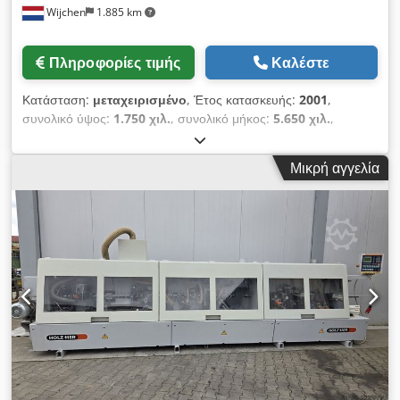
Wijchen
1.885 km
Πληροφορίες τιμής
Καλέστε
Κατάσταση:
μεταχειρισμένο
, Έτος κατασκευής:
2001
,
συνολικό ύψος:
1.750 χιλ.
, συνολικό μήκος:
5.650 χιλ.
,
συνολικό πλάτος:
1.100 χιλ.
, Βάρος: 1.950 kg Τιμή: Κατόπιν
αιτήματος - Έτος κατασκευής: 2001 - Διαθέσιμη τεκμηρίωση:
Μικρή αγγελία
Όχι - Υπάρχει πιστοποίηση CE: Όχι - Αριθμός σειράς: 468/0-
103 - Αριθμός μονάδων [τεμ.]: 8 - 1. Τύπος μονάδας: Μονάδα
προκαταρκτικής φρεζαρίσματος - Διαθέσιμα εργαλεία: Ναι - 2.
Τύπος μονάδας: Μονάδα εφαρμογής κόλλας - 3. Τύπος
μονάδας: Κύλινδροι πίεσης - Διαθέσιμα εργαλεία: Ναι - 4.
Τύπος μονάδας: Μονάδα λείανσης ακμών - Διαθέσιμα εργαλεία:
Ναι Cedpfsxlqpdjx Ahijha - 5. Τύπος μονάδας: Μονάδα
χοντρής φρεζαρίσματος - Διαθέσιμα εργαλεία: Ναι - 6. Τύπος
μονάδας: Μονάδα στρογγυλοποίησης γωνιών - Διαθέσιμα
εργαλεία: Ναι - 7. Τύπος μονάδας: Μονάδα λείανσης
επιφανειών - Διαθέσιμα εργαλεία: Ναι - 8. Τύπος μονάδας:
Μονάδα βουρτσίσματος - Διαθέσιμα εργαλεία: Ναι - Ελάχιστο
πάχος ταινίας άκρων [mm]: 0,4 - Μέγιστο πάχος ταινίας άκρων