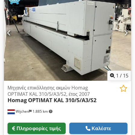
κατεργαζόμενου τεμαχίου: από 0,3, 4 έως -8,50 mm Διάμετρος
εξαγωγής: 3 x 60 mm Ύψος εργασίας: 950 mm Ταχύτητα
προώθησης / Ταχύτητα συγκόλλησης: 10 m/min Κόψιμο
ρολού max: 0,4 mm - 3,0x45 mm Επίπεδο θορύβου: 84 έως
87 db(A) Διαστάσεις μεταφοράς/συνολικές:
Μ3.450xΠ1300xΥ2180mm Καθαρό βάρος: 1200 kg Το
μηχάνημα διαθέτει τμήμα καθαρισμού που λείπει. Τιμή: 2.895
Ευρώ + ΦΠΑ, διαπραγματεύσιμη, FCA: Οραντέα/Ρουμανία Με
επιφύλαξη λαθών, αλλαγών και ενδιάμεσης πώλησης.
1
/
15
Μηχανές επικόλλησης ακμών Homag
OPTIMAT KAL 310/5/A3/S2, έτος 2007
Homag
OPTIMAT KAL 310/5/A3/S2
Wijchen
1.885 km
Πληροφορίες τιμής
Καλέστε