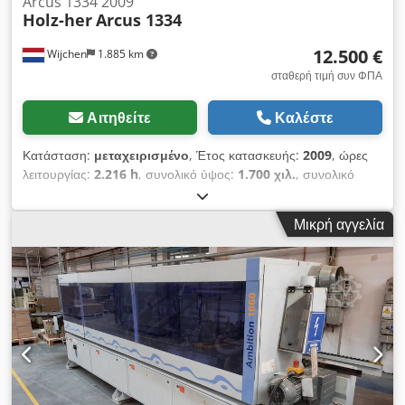
Arcus 1334 2009
Holz-her
Arcus 1334
12.500 €
Wijchen
1.885 km
σταθερή τιμή συν ΦΠΑ
Αιτηθείτε
Καλέστε
Κατάσταση:
μεταχειρισμένο
, Έτος κατασκευής:
2009
, ώρες
λειτουργίας:
2.216 h
, συνολικό ύψος:
1.700 χιλ.
, συνολικό
μήκος:
6.100 χιλ.
, συνολικό πλάτος:
1.450 χιλ.
, Weight: 2,500
kg - Machine available from: 2026-01-19 - Year of
Μικρή αγγελία
manufacture: 2009 - Documentation available: No - CE
marking present: Yes - CE certificate available: No Cjdox Aq
Dpjpfx Ahioha - Serial number: 26 - Operating hours: 2,216
- Number of units: 7 - 1st unit type: Pre-milling unit - Tools
included: Yes - 2nd unit type: Glue application unit - 3rd
unit type: End trimming unit - Tools included: Yes - 4th
unit type: Rough trimming unit - Tools included: Yes - 5th
unit type: Corner rounding unit - Tools included: Yes - 6th
unit type: Radius scraping unit - Tools included: Yes - 7th
unit type: Flat scraping unit - Tools included: Yes - Voltage