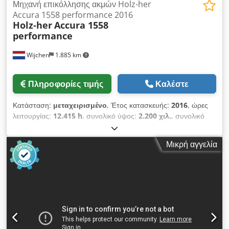
Μηχανή επικόλλησης ακμών Holz-her
Accura 1558 performance 2016
Holz-her
Accura 1558
performance
Wijchen
1.885 km
Πληροφορίες τιμής
Καλέστε
Κατάσταση:
μεταχειρισμένο
, Έτος κατασκευής:
2016
, ώρες
λειτουργίας:
12.415 h
, συνολικό ύψος:
2.200 χιλ.
, συνολικό
μήκος:
9.050 χιλ.
, συνολικό πλάτος:
1.200 χιλ.
, Χρώμα: Λευκό
Βάρος: 4.800 kg Τιμή: Κατόπιν αιτήματος - Έτος κατασκευής:
Μικρή αγγελία
2016 - Διαθέσιμη τεκμηρίωση: Ναι - Παρουσία σήμανσης CE:
Ναι - Διαθέσιμο πιστοποιητικό CE: Όχι - Σειριακός αριθμός:
109/1-606 - Ώρες λειτουργίας: 12415 - Αριθμός μονάδων
[τεμ.]: 11 - 1ος Τύπος μονάδας: Μονάδα προ-φρεζαρίσματος -
Διαθέσιμα εργαλεία: Ναι - 2ος Τύπος μονάδας: Μονάδα
εφαρμογής κόλλας - 3ος Τύπος μονάδας: Μονάδα πίεσης
κυλίνδρων - Τύπος/Μάρκα: 1914 - Διαθέσιμα εργαλεία: Ναι -
4ος Τύπος μονάδας: Μονάδα κοπής άκρων - Τύπος/Μάρκα: