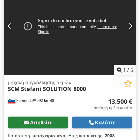
Διαθέσιμα εργαλεία: Ναι - 3. Τύπος μονάδας: - Διαθέσιμα
εργαλεία: Ναι - 4. Τύπος μονάδας: - Διαθέσιμα εργαλεία: Ναι -
5. Τύπος μονάδας: - Διαθέσιμα εργαλεία: Ναι - 6. Τύπος
μονάδας: - Διαθέσιμα εργαλεία: Ναι - Τάση [V]: 400 -
Κατανάλωση ρεύματος [A]: 15,8 - Ισχύς [kW]: 10,2 -
Διαστάσεις μεταφοράς: 4300 mm x 840 mm x 1600 mm
(μήκος x πλάτος x ύψος) Cedpfx Ajykafaehijha - Πακέτα
μεταφοράς [τεμ.]: 1 Οικονομικές πληροφορίες ΦΠΑ: Η
αναγραφόμενη τιμή είναι χωρίς ΦΠΑ. ΦΠΑ/Φόρος επί της
διαφοράς: Ο ΦΠΑ εκπίπτει για επιχειρήσεις. Παράδοση και
ανταλλαγή είναι δυνατή ανά πάσα στιγμή για οτιδήποτε
1
/
5
σχετίζεται με τον βιομηχανικό τομέα. Yorick Diebels
μηχανή συγκόλλησης ακμών
SCM
Stefani SOLUTION 8000
13.500 €
Komenda
992 km
σταθερή τιμή συν ΦΠΑ
Αιτηθείτε
Καλέστε
Κατάσταση:
μεταχειρισμένο
, Έτος κατασκευής:
2008
,