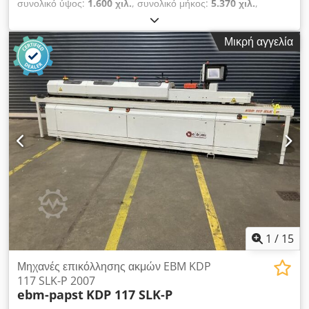
συνολικό ύψος:
1.600 χιλ.
, συνολικό μήκος:
5.370 χιλ.
,
συνολικό πλάτος:
1.020 χιλ.
, Χρώμα: Γκρι - Έτος κατασκευής:
2018 - Διαθέσιμη τεκμηρίωση: Όχι - Υπάρχει σήμανση CE: Ναι -
Μικρή αγγελία
Υπάρχει πιστοποιητικό CE: Όχι - Σειριακός αριθμός: 18421 -
Διαστάσεις μεταφοράς: 5370mm x 1020mm x 1600mm (μ x π
x υ) - Αριθμός συσκευασιών μεταφοράς: 1 Οικονομικές
πληροφορίες ΦΠΑ: Η αναγραφόμενη τιμή δεν περιλαμβάνει
ΦΠΑ Cjdpfxjxyy Rye Ahijha ΦΠΑ/διαφορική φορολόγηση: Ο
ΦΠΑ εκπίπτεται για επαγγελματίες Αποστολή και ανταλλαγή
δυνατές ανά πάσα στιγμή για όλα τα είδη βιομηχανίας Yorick
Diebels
1
/
15
Μηχανές επικόλλησης ακμών EBM KDP
117 SLK-P 2007
ebm-papst
KDP 117 SLK-P