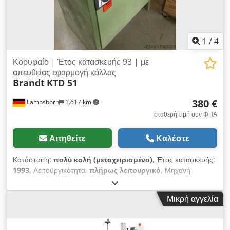
1
/
4
Κορυφαίο | Έτος κατασκευής 93 | με
απευθείας εφαρμογή κόλλας
Brandt
KTD 51
380 €
Lambsborn
1.617 km
σταθερή τιμή συν ΦΠΑ
Αιτηθείτε
Καλέστε
Κατάσταση:
πολύ καλή (μεταχειρισμένο)
, Έτος κατασκευής:
1993
, Λειτουργικότητα:
πλήρως λειτουργικό
, Μηχανή
επικόλλησης ακμών KTD51 για διαμορφωμένες λωρίδες και
ευθείες ακμές με άμεση εφαρμογή κόλλας. Ελάχιστο μήκος
Μικρή αγγελία
τεμαχίου 160 mm, πάχος τεμαχίου 10 – 40 mm, πάχος ταινίας
ακμής 0,5 – 1 mm, εσωτερική ακτίνα περίπου 25 mm. Έτος
κατασκευής 1993, ρυθμιζόμενη ταχύτητα προώθησης 4 – 9