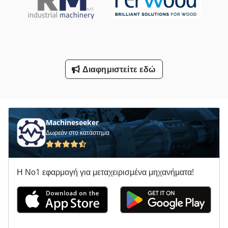
Σύντομη Γραμμή Φόρτωσης
Σύστημα Αναρρόφησης
Σύστημα Συγκόλλησης Κυμάτων
Διαφημιστείτε εδώ
Τοποθετήστε Το Μηχάνημα
Τύπου Διέλασης
Machineseeker
Δωρεάν στο κατάστημα
Η Νο1 εφαρμογή για μεταχειρισμένα μηχανήματα!