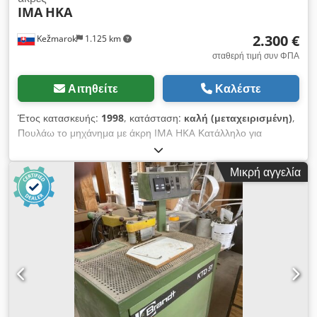
IMA
HKA
2.300 €
Kežmarok
1.125 km
σταθερή τιμή συν ΦΠΑ
Αιτηθείτε
Καλέστε
Έτος κατασκευής:
1998
, κατάσταση:
καλή (μεταχειρισμένη)
,
Πουλάω το μηχάνημα με άκρη IMA HKA Κατάλληλο για
καμπύλες άκρες σε καλή κατάσταση, με δυνατότητα δοκιμής!
Csdpfx Amsg Dvris Reha
Μικρή αγγελία