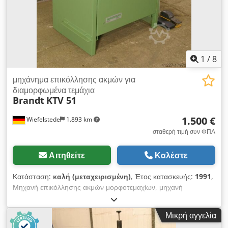
1
/
8
μηχάνημα επικόλλησης ακμών για
διαμορφωμένα τεμάχια
Brandt
KTV 51
1.500 €
Wiefelstede
1.893 km
σταθερή τιμή συν ΦΠΑ
Αιτηθείτε
Καλέστε
Κατάσταση:
καλή (μεταχειρισμένη)
, Έτος κατασκευής:
1991
,
Μηχανή επικόλλησης ακμών μορφοτεμαχίων, μηχανή
επικόλλησης ακμών - Πάχος τεμαχίου εργασίας: 10–85 mm -
Θερμαινόμενος φυσητήρας: 6 kW, για προεπικαλυμμένες ακμές
Μικρή αγγελία
Cedpfxjb A Ninj Am Roha - Μαχαίρι κοπής καπακιού -