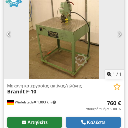
Πιατέλα ακμής - Διαστάσεις μεταφοράς: 900/700/Υ1080 mm -
Βάρος: 135 kg
1
/
1
Μηχανή κατεργασίας ακτίνας/πλάνης
Brandt
F-10
760 €
Wiefelstede
1.893 km
σταθερή τιμή συν ΦΠΑ
Αιτηθείτε
Καλέστε