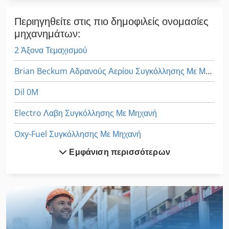
Περιηγηθείτε στις πιο δημοφιλείς ονομασίες
μηχανημάτων:
2 Άξονα Τεμαχισμού
Brian Beckum Αδρανούς Αερίου Συγκόλλησης Με Μηχανή
Dil 0M
Electro Λαβη Συγκόλλησης Με Μηχανή
Oxy-Fuel Συγκόλλησης Με Μηχανή
Εμφάνιση περισσότερων
V E P Μηχανήματα Gmbh
Ηλεκτρόδιο Συγκόλλησης Με Μηχανή
Λαβη Συγκόλλησης Με Μηχανή
Μηχάνημα Καθαρισμού Και Απολύμανσης