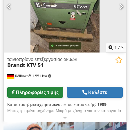
1
/
3
ταινιοπρίονο επεξεργασίας ακμών
Brandt
KTV 51
Röllbach
1.551 km
Πληροφορίες τιμής
Καλέστε
Κατάσταση:
μεταχειρισμένο
, Έτος κατασκευής:
1989
,
Μεταχειρισμένο μηχάνημα Μικρό μηχάνημα για την κατεργασία
καλουπιών Επεξεργάζεται υλικό ακμής με επικάλυψη
θερμοκόλλας, το οποίο ενεργοποιείται με θερμό αέρα. Chsdpfx
Aozk N Ehjm Rja Η αυτόματη προώθηση του τεμαχίου