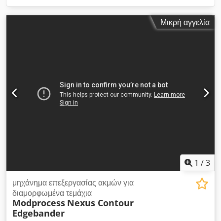
Μικρή αγγελία
1
/
3
μηχάνημα επεξεργασίας ακμών για
διαμορφωμένα τεμάχια
Modprocess
Nexus Contour
Edgebander