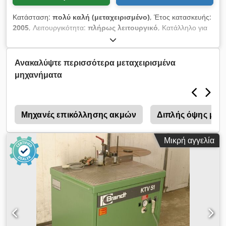
Κατάσταση:
πολύ καλή (μεταχειρισμένο)
, Έτος κατασκευής:
2005
, Λειτουργικότητα:
πλήρως λειτουργικό
, Κατάλληλο για
καμπύλες άκρες. Καλή κατάσταση, δυνατότητα δοκιμής!
Cedpfxozc Hxqe Am Rjha
Ανακαλύψτε περισσότερα μεταχειρισμένα
μηχανήματα
0
Μηχανές επικόλλησης ακμών
Διπλής όψης μηχ
Μικρή αγγελία