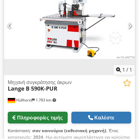
m/min., 2,6 kW, 400 Volt. Codpfx Aevf H I Tjm Reha
Δυνατότητα μεταφοράς με επιπλέον χρέωση! Λόγω της
παλαιότητας του μεταχειρισμένου μηχανήματος, αποκλείεται η
παροχή εγγύησης κατά την πώληση σε επαγγελματίες πελάτες.
1
/
1
Μηχανή συγκράτησης άκρων
Lange
B 590K-PUR
Hüllhorst
1.783 km
Πληροφορίες τιμής
Καλέστε
Κατάσταση:
σαν καινούρια (εκθεσιακή μηχανή)
, Έτος
κατασκευής:
2024
, Ημι-αυτόματη ακμοπλάστιγγα για καλούπια