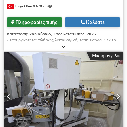
Turgut Reis
670 km
Πληροφορίες τιμής
Καλέστε
Κατάσταση:
καινούργιο
, Έτος κατασκευής:
2026
,
Λειτουργικότητα:
πλήρως λειτουργικό
, τάση εισόδου:
220 V
,
NEXUS: Μια λύση στην οποία μπορούν να βασιστούν οι
επαγγελματίες Αποδεδειγμένη απόδοση στην εφαρμογή
Μικρή αγγελία
περιμετρικών ταινιών άκρων Μια αποδεδειγμένη μηχανή
εφαρμογής περιμετρικών ταινιών άκρων, σχεδιασμένη για
εύκολη χρήση από χρήστες όλων των επιπέδων εμπειρίας.
Βελτιώνεται συνεχώς βάσει των σχολίων των πελατών, και το
NEXUS ενσωματώνει καινοτόμα χαρακτηριστικά που αυξάνουν
σημαντικά την ταχύτητα και την αποδοτικότητα της
παραγωγικής σας διαδικασίας. Cjdpfx Amjzphlwo Roha Οι
βασικές καινοτομίες περιλαμβάνουν ένα σύστημα
τρισδιάστατης σάρωσης με λέιζερ, το οποίο αντιγράφει με
ακρίβεια το περίγραμμα του πάνελ και μετρά το απαιτούμενο
μήκος της ταινίας άκρου με χιλιοστιακή ακρίβεια, ένα τραπέζι
τροφοδοσίας ρολού ταινίας άκρου ενσωματωμένο στο πλαίσιο