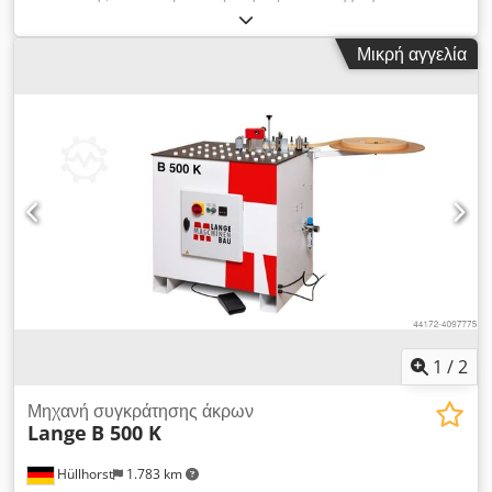
έως 140 mm ύψος ακμής, ταχύτητα τροφοδοσίας 2,5 - 12
m/min., διάταξη ταχείας αλλαγής για δοχείο κόλλας, δοχείο
Μικρή αγγελία
κόλλας και κύλινδρος κόλλας με επικάλυψη τεφλόν, λειτουργία
αναμονής, περιστρεφόμενο τραπέζι εργασίας έως 45° και
ψηφιακή διάταξη κοπής σε μήκος. συμπ. των ακόλουθων
επιλογών: - μονάδα ηλεκτρο-πνευματικής προ- τήξης για
κυλινδρικές κασέτες των 2 KG Chsded Sb Duepfx Am Rsa -
τροφοδοσία με πίεση από πάνω (πατενταρισμένο δίπλωμα
ευρεσιτεχνίας) - Δοκός εξαγωγής με ατσάλινες σφαίρες
67641340f3651
1
/
2
Μηχανή συγκράτησης άκρων
Lange
B 500 K
Hüllhorst
1.783 km