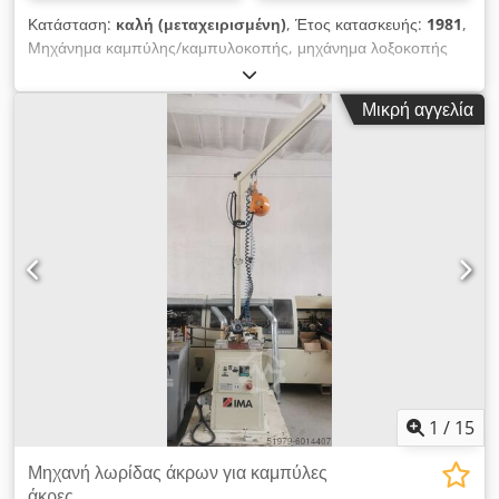
Κατάσταση:
καλή (μεταχειρισμένη)
, Έτος κατασκευής:
1981
,
Μηχάνημα καμπύλης/καμπυλοκοπής, μηχάνημα λοξοκοπής
ακμών, κοπτικό ακμών, μηχάνημα φρεζαρίσματος
διαμορφωμένων τεμαχίων Για ταυτόχρονη άνω και κάτω
Μικρή αγγελία
φρεζάρισμα καμπύλης/πρόσωπο σε προεξέχον υλικό ακμών σε
ευθείες ακμές καθώς και σε καμπύλα τεμάχια με εσωτερικές και
εξωτερικές ακτίνες -ενσωματωμένα φρεζάκια: 30° -διαστάσεις:
1000/600/Υ1450 mm Chjdpfx Amjb A Hfqj Roa -βάρος: 60 kg
1
/
15
Μηχανή λωρίδας άκρων για καμπύλες
άκρες