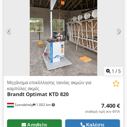
1
/
5
Μηχάνημα επικόλλησης ταινίας ακμών για
καμπύλες ακμές
Brandt
Optimat KTD 820
7.400 €
Szendehely
1.002 km
σταθερή τιμή συν ΦΠΑ
Αιτηθείτε
Καλέστε