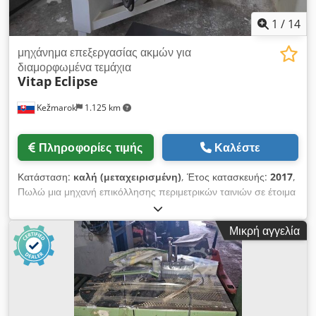
και βολικές αυτόματες ή χειροκίνητες λειτουργίες, οι οποίες
επιλέγονται μέσω του πίνακα ελέγχου με οθόνη αφής.
1
/
14
μηχάνημα επεξεργασίας ακμών για
διαμορφωμένα τεμάχια
Vitap
Eclipse
Kežmarok
1.125 km
Πληροφορίες τιμής
Καλέστε
Κατάσταση:
καλή (μεταχειρισμένη)
, Έτος κατασκευής:
2017
,
Πωλώ μια μηχανή επικόλλησης περιμετρικών ταινιών σε έτοιμα
κομμάτια (formteil) Vitap Eclipse. Σταθμός επικόλλησης
περιμετρικών ταινιών. Chodpfxjzmnx Se Am Rea Σταθμός
Μικρή αγγελία
φρεζαρίσματος ακμών με στρογγυλεμένο σχήμα. Κατάλληλη για
κυρτά στοιχεία. Σε καλή κατάσταση, δυνατότητα ελέγχου!