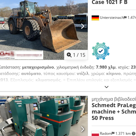
Case
1021 F B
Untersteinach
1.47
1
/
15
Κατάσταση:
μεταχειρισμένο
, χιλιομετρική ένδειξη:
7.980 χλμ
, ισχύς:
23
μετάδοσης:
αυτόματο
, τύπος καυσίμου:
ντίζελ
, χρώμα:
κίτρινο
, πρώτη
2013
, Εξοπλισμός:
κλιματισμός
, = Επιπλέον επιλογές και εξοπλισμός 
υποβοήθηση τιμονιού - Ηλιοπροστατευτική κουρτίνα = Σημειώσεις = 
+++Ελαστικά 26,5xR25 90%+++ +++Εργοταξιακοί προβολείς+++ +++Α
μηχάνημα βιβλιοδεσ
διαφορικό εμπρός άξονα+++ +++Κουβάς 3,6 m³+++ +++Ζυγαριά+++ - Γενι
Schmedt PraLeg 
ταχυτήτων: Αυτόματο - Συνολικές θέσεις: 1 - Ασφάλεια: - Κάμερα οπισθο
machine
+ Schm
Κλιματισμός Chedpfx Ajy Hu U Aobxoa - Εξαερισμός με ακροφύσια - Ε
50 Press
τιμονιού - Ηλιοπροστατευτική κουρτίνα - Πόρτα οδηγού - Ήχος, επικοινω
Διάφορα: Διαστάσεις οχήματος: Μήκος 8,95 m; Πλάτος 3 m; Ύψος 3,57 
70 % - Εσωτερικός αριθμός οχήματος: 11092 - Επιφυλάξεις για τυχόν λάθη
Radom
1.371 km