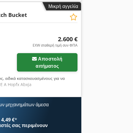
x Abxoa Οικονομικές πληροφορίες Τιμή:
Μικρή αγγελία
rvice, άμεσα έτοιμο για εργασία! - 80%
tch Bucket
0 mm και 2000 mm κουβάς καθαρισμού
2.600 €
EXW σταθερή τιμή συν ΦΠΑ
Αποστολή
αιτήματος
υς, ειδικά κατασκευασμένους για να
 E A Hopfx Abxja
ων μηχανημάτων άμεσα
4,49 €
*
αστές
σας περιμένουν