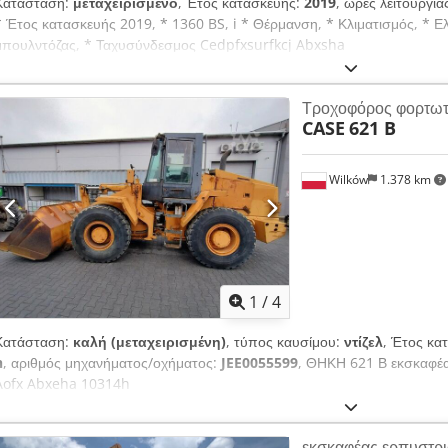
Κατάσταση:
μεταχειρισμένο
, Έτος κατασκευής:
2019
, ώρες λειτουργία
* Έτος κατασκευής 2019, * 1360 BS, i * Θέρμανση, * Κλιματισμός, * Ε
μπουλντόζας, * Ταχυσύνδεσμος Cedpfxsurfkcj Abxsha
Τροχοφόρος φορτω
CASE
621 B
Wilków
1.378 km
1
/
4
Κατάσταση:
καλή (μεταχειρισμένη)
, τύπος καυσίμου:
ντίζελ
, Έτος κα
h
, αριθμός μηχανήματος/οχήματος:
JEE0055599
, ΘΗΚΗ 621 Β εκσκαφέ
Aofx Abxeha 10314h
εκσκαφέας ερπυστρ