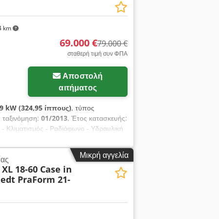
4 km
69.000 €
79.000 €
σταθερή τιμή συν ΦΠΑ
Αποστολή
αιτήματος
9 kW (324,95 ίππους)
, τύπος
 ταξινόμηση:
01/2013
, Έτος κατασκευής:
= - Κλιματισμός - Ραδιόφωνο - Υδραυλική
+++Βάρος: 24.000 kg Km/h+++ +++4x4+++
ποσβεστήρας κραδασμών+++ +++Μπλοκέ
Μικρή αγγελία
ίας
κά: - Κινητήρας: Case - Κιβώτιο
XL 18-60 Case in
πορείας - Καμπίνα χειριστή: -
edt PraForm 21-
ξωτερικό: - Υδραυλική υποβοήθηση
νία, ηλεκτρονικά: - Ραδιόφωνο -
m Ελαστικά: Εμπ. περ. 70 %, Πίσ. περ.
. Οι εικόνες και το κείμενο ενδέχεται να