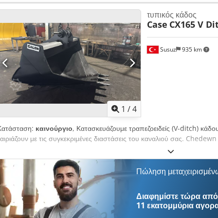
κατάσταση: πολύ καλή Οπτική κατάσταση: πολύ καλή Chjdpsy En Ndsf
τυπικός κάδος
Κατόπιν αιτήματος Εγγύηση Εγγύηση: Από πρώτο χέρι, πλήρες βιβλίο se
Case
CX165 V Di
ερπυστριοφόρο πλαίσιο - Περιλαμβάνονται 3 κουβάδες: 1300 mm, 45
τάφρων - Προαιρετικά με σύστημα TOPCON 3D (2021)
Susuz
935 km
1
/
4
Κατάσταση:
καινούργιο
, Κατασκευάζουμε τραπεζοειδείς (V-ditch) κάδο
ταιριάζουν με τις συγκεκριμένες διαστάσεις του καναλιού σας. Chedewn
Πώληση μεταχειρισμέν
Διαφημίστε τώρα από 
11 εκατομμύρια αγορ