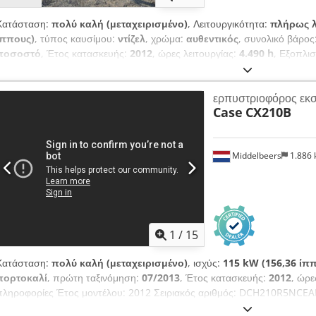
Κατάσταση:
πολύ καλή (μεταχειρισμένο)
, Λειτουργικότητα:
πλήρως λ
ίππους)
, τύπος καυσίμου:
ντίζελ
, χρώμα:
αυθεντικός
, συνολικό βάρος
ποσοστό
, Έτος κατασκευής:
2012
, ώρες λειτουργίας:
4.490 h
, Εξοπλι
Τύπος: CX 50B S2 Έτος κατασκευής: 2012 Ωρες λειτουργίας: 4490 Βάρ
XYB Ισχύς: 31,5 kW Ερπύστριες: 400mm ερπύστριες από καουτσούκ Ε
ερπυστριοφόρος εκ
υδραυλικό κουτάλι διαμόρφωσης τάφρων, Cjdsy H H Aropfx Abxeha λ
Case
CX210B
έτοιμο για χρήση. Επιφυλάξεις για λάθη και ενδιάμεση πώληση.
Middelbeers
1.886
1
/
15
Κατάσταση:
πολύ καλή (μεταχειρισμένο)
, ισχύς:
115 kW (156,36 ίπ
πορτοκαλί
, πρώτη ταξινόμηση:
07/2013
, Έτος κατασκευής:
2012
, ώρε
πληροφορίες Έτος μοντέλου: 2012 Σειριακός αριθμός: DCH210R5NCEA
κυλίνδρων: 4 Κενό βάρος: 22.600 kg Λειτουργικά Πλάτος εργασίας: 30