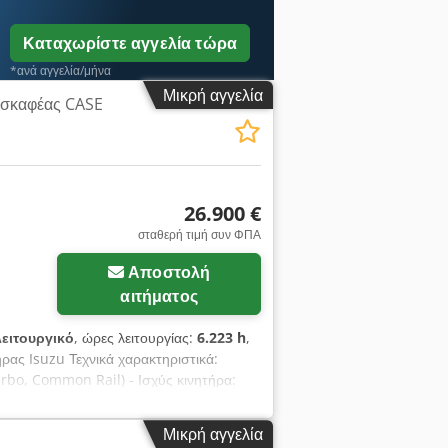
Καταχωρίστε αγγελία τώρα
*ανά αγγελία/μήνα
Μικρή αγγελία
σκαφέας CASE
26.900 €
σταθερή τιμή συν ΦΠΑ
Αποστολή
αιτήματος
ειτουργικό
, ώρες λειτουργίας:
6.223 h
,
ς Isuzu Τεχνικά χαρακτηριστικά:
rbo, Common Rail) - Ισχύς κινητήρα:
ρ. 29.100 – 30.000 kg (ανάλογα τον
αλές συνδυαστικές λειτουργίες - Μέγιστη
Μικρή αγγελία
 7,1 m - Χωρητικότητα κάδου: τυπικά 1,2