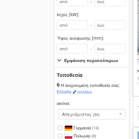
-
Ισχύς [kW]:
-
Ύψος ανύψωσης [mm]:
-
Εμφάνιση περισσότερων
Τοποθεσία
Η ανιχνευμένη τοποθεσία σας:
Ελλάδα
(αλλάζω)
ακτίνα:
Απεριόριστος
(34)
ονομίσθωσης
Εκσκαφέας
Κουβάδες Εκσκαφέα
Γερμανία
(14)
Πολωνία
(8)