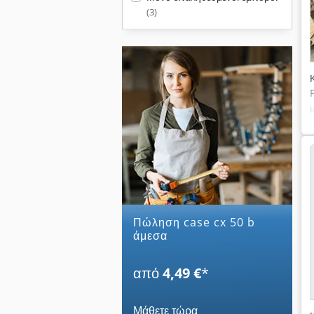
(3)
Πώληση case cx 50 b
άμεσα
από
4,49 €
*
Μάθετε τώρα