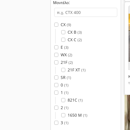
Μοντέλο:
CX
(9)
CX B
(3)
CX C
(2)
E
(3)
WX
(2)
21F
(2)
21F XT
(1)
SR
(1)
0
(1)
1
(1)
821C
(1)
2
(1)
1650 M
(1)
3
(1)