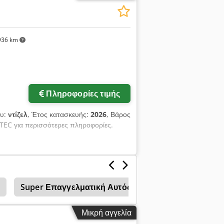
ηχάνημα, τακτικό σέρβις, πλήρως
- Υδραυλικό ταχυσύνδεσμο: Γρήγορη και
ραυλική γραμμή: Επιπλέον έξοδοι στο
ρύχωρη καμπίνα με εξαιρετική ορατότητα
936 km
υνθήκες εδάφους - Ηλεκτρονικό σύστημα:
υσίμου Κατάσταση: Όπως φαίνεται στις
η για δοκιμή στον χώρο.
Πληροφορίες τιμής
ου:
ντίζελ
, Έτος κατασκευής:
2026
, Βάρος
TEC για περισσότερες πληροφορίες.
Super Επαγγελματική Αυτός 08 Τροχό Φορτωτής Στ
Μικρή αγγελία