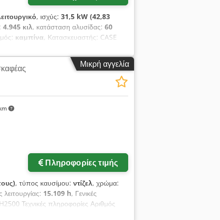
ειτουργικό
, ισχύς:
31,5 kW (42,83
:
4.945 κιλ
, κατάσταση αλυσίδας:
60
σμός:
καμπίνα
, Κατασκευαστής: CASE
ος: 4945 kg Κινητήρας: Yanmar 4TNV88-
ξοπλισμός: ταχυσύνδεσμος (SWE),
Μικρή αγγελία
σκαφέας
επίδα ισοπέδωσης, ραδιόφωνο Άμεσα
 km
Πληροφορίες τιμής
πους)
, τύπος καυσίμου:
ντίζελ
, χρώμα:
ς λειτουργίας:
15.109 h
, Γενικές
H2500 Τεχνικές πληροφορίες Αριθμός
0 cm Σήμανση CE: ναι Κατάσταση Τεχνική