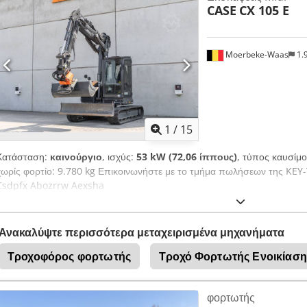
CASE
CX 105 E
– 1,6 m³ - Ώρες λειτουργίας: Γνήσιες 6223 ώρες – καλά συντηρημένο μ
λειτουργικό και ευανάγνωστο κοντέρ Πλεονεκτήματα μοντέλου CX290B: 
αποδοτική αλλαγή εργαλείων χωρίς έξοδο από την καμπίνα - Πλήρης υδ
βραχίονα για χρήση σφύρας, ψαλιδιού ή αρπαγής - Άνεση καμπίνας: Ευ
Moerbeke-Waas
1.
και κλιματισμό - Αντοχή: Heavy Duty σασί σχεδιασμένο για δύσκολες σ
Επιλογή πολλαπλών λειτουργιών (H, S, E) για βέλτιστη κατανάλωση κα
φωτογραφίες, οι ερπύστριες και το σασί είναι σε καλή κατάσταση. Έτοιμ
1
/
15
Κατάσταση:
καινούργιο
, ισχύς:
53 kW (72,06 ίππους)
, τύπος καυσίμ
χωρίς φορτίο: 9.780 kg Επικοινωνήστε με το τμήμα πωλήσεων της KEY-
Csdpfx Abozrrw Aexsha
Ανακαλύψτε περισσότερα μεταχειρισμένα μηχανήματα
Τροχοφόρος φορτωτής
Τροχό Φορτωτής Ενοικίαση
φορτωτής