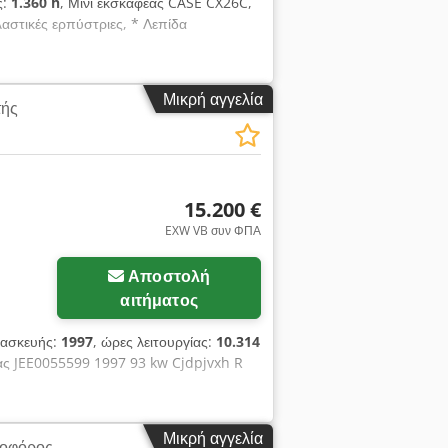
ς:
1.360 h
, Μίνι εκσκαφέας CASE CX26C,
λαστικές ερπύστριες, * Λεπίδα
Μικρή αγγελία
τής
15.200 €
EXW VB συν ΦΠΑ
Αποστολή
αιτήματος
τασκευής:
1997
, ώρες λειτουργίας:
10.314
ας JEE0055599 1997 93 kw Cjdpjvxh R
Μικρή αγγελία
ιοφόρος