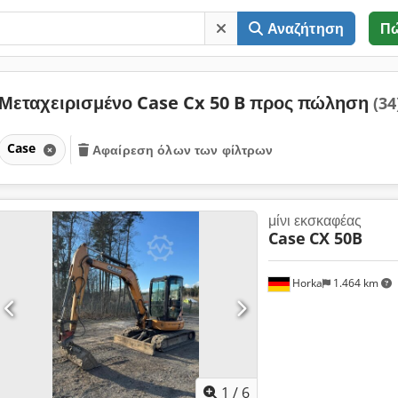
Αναζήτηση
Π
Μεταχειρισμένο Case Cx 50 B προς πώληση
(34
Case
Αφαίρεση όλων των φίλτρων
μίνι εκσκαφέας
Case
CX 50B
Horka
1.464 km
1
/
6