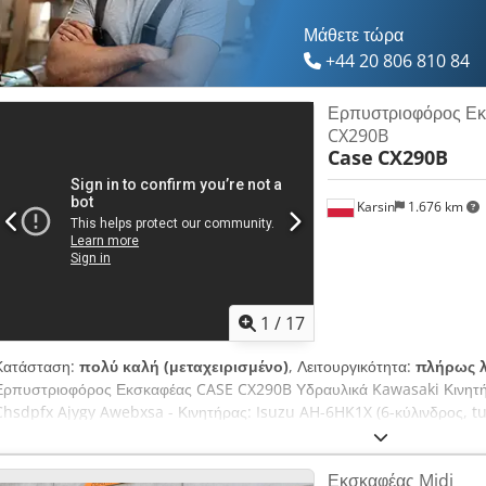
Μάθετε τώρα
+44 20 806 810 84
Ερπυστριοφόρος Εκ
CX290B
Case
CX290B
Karsin
1.676 km
1
/
17
Κατάσταση:
πολύ καλή (μεταχειρισμένο)
, Λειτουργικότητα:
πλήρως λ
Ερπυστριοφόρος Εκσκαφέας CASE CX290B Υδραυλικά Kawasaki Κινητήρα
Chsdpfx Ajygy Awebxsa - Κινητήρας: Isuzu AH-6HK1X (6-κύλινδρος, tu
περ. 154 kW (209 HP) στις 1800 στροφές/λεπτό - Λειτουργικό βάρος: πε
εξοπλισμό) - Υδραυλικό σύστημα: Μεταβλητές αντλίες (Kawasaki) για ομ
Εκσκαφέας Midi
εμβέλεια εκσκαφής: περ. 10,5 – 10,7 m - Μέγιστο βάθος εκσκαφής: περ.