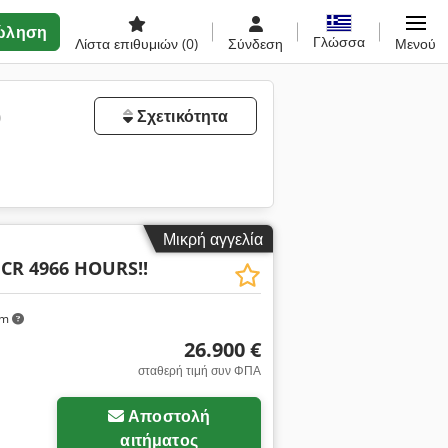
ώληση
Γλώσσα
Λίστα επιθυμιών
(0)
Σύνδεση
Μενού
)
Σχετικότητα
Μικρή αγγελία
 CR 4966 HOURS!!
km
26.900 €
σταθερή τιμή συν ΦΠΑ
Αποστολή
αιτήματος