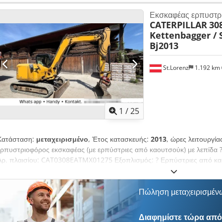
για σφυρί, λαβίδα και ψαλίδι Σύστημα γρήγορης αλλαγής εργαλείων O
Εκσκαφέας ερπυστρ
Διατηρημένο σε ποσοστό περίπου 60% Επικαλύψεις εδάφους, πλάτος 
CATERPILLAR
30
Mitsubishi, ισχύς 43 kW CE Βάρος λειτουργίας: 8,5 τόνοι.
Kettenbagger / S
Bj2013
St.Lorenz
1.192 km
1
/
25
Κατάσταση:
μεταχειρισμένο
, Έτος κατασκευής:
2013
, ώρες λειτουργία
ερπυστριοφόρος εκσκαφέας (με ερπύστριες από καουτσούκ) με λεπίδα ? 
Αρ. πλαισίου: CAT0308EATMX01275 Εξοπλισμός: ? Ερπύστριες από κα
Ταχυσύνδεσμος ? Powertilt ? 4 κουβάδες συμπεριλαμβάνονται ? Έτος κ
βάρος: περ. 8.300 kg Dedpoy I Ibfofx Apheck Καθαρή τιμή* Όλα τα στο
(Επαφή · Τηλέφωνο · Κινητό · WhatsApp)
Πώληση μεταχειρισμέν
Διαφημίστε τώρα από 