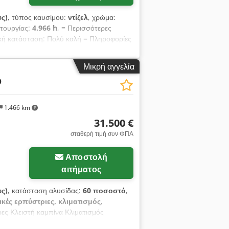
υς)
, τύπος καυσίμου:
ντίζελ
, χρώμα:
ιτουργίας:
4.966 h
, = Περισσότερες
κή κατάσταση: Πολύ καλή = Πληροφορίες
νωνήσετε μαζί μας. Εγγυόμαστε απάντηση
δικαιώματα από τις παραπάνω
Μικρή αγγελία
rlands - English - Deutsch - Francais
D
rlands (διαθέσιμο στο WhatsApp και
να μεταφερθούν στον παρακάτω τραπεζικό
ι στην ιστοσελίδα μας. Σε περίπτωση
1.466 km
ε αμφιβολίες, καλέστε μας για να
31.500 €
: Rabobank Laan van Limburg 2 4701BP
σταθερή τιμή συν ΦΠΑ
SWIFT: RABONL2U
Αποστολή
αιτήματος
υς)
, κατάσταση αλυσίδας:
60 ποσοστό
,
ικές ερπύστριες, κλιματισμός
,
ες Κλειστή καμπίνα Κλιματισμός
αχίονα: 2,20 μ. Υδραυλικές συνδέσεις