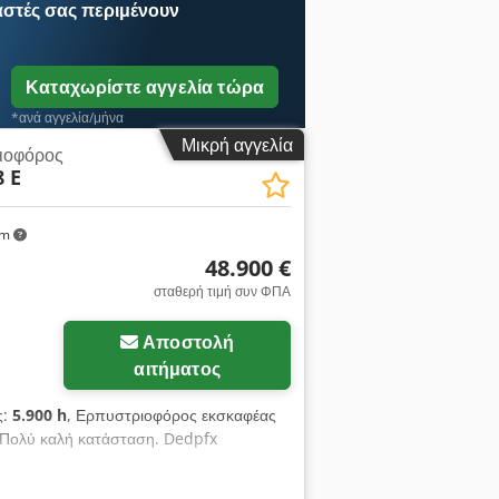
αστές
σας περιμένουν
Καταχωρίστε αγγελία τώρα
*ανά αγγελία/μήνα
Μικρή αγγελία
ιοφόρος
8 E
km
48.900 €
σταθερή τιμή συν ΦΠΑ
Αποστολή
αιτήματος
ς:
5.900 h
, Ερπυστριοφόρος εκσκαφέας
 Πολύ καλή κατάσταση. Dedpfx