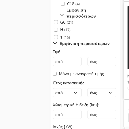
C18
(4)
Εμφάνιση
περισσότερων
GC
(21)
H
(17)
1
(16)
Εμφάνιση περισσότερων
Τιμή:
-
Μόνο με αναγραφή τιμής
Έτος κατασκευής:
-
Χιλιομετρική ένδειξη [km]:
-
ονομίσθωσης
Εκσκαφέας
Κουβάδες Εκσκαφέα
Ισχύς [kW]: