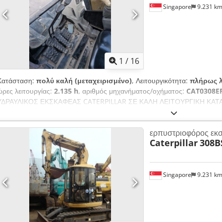
Ρωσικά, Βουλγαρικά.
Singapore
9.231 k
1
/
16
Κατάσταση:
πολύ καλή (μεταχειρισμένο)
, Λειτουργικότητα:
πλήρως λ
ώρες λειτουργίας:
2.135 h
, αριθμός μηχανήματος/οχήματος:
CAT0308E
ΥΔΡΑΥΛΙΚΟΣ ΕΚΣΚΑΦΕΑΣ CATERPILLAR ΣΕ ΚΑΛΗ ΛΕΙΤΟΥΡΓΙΚΗ ΚΑΤΑ
ΜΟΝΤΕΛΟ: 308E2 CR ΣΕΙΡΙΑΚΟΣ ΑΡΙΘΜΟΣ: CAT0308EPMY201796 Ω
ΚΑΤΑΣΚΕΥΗΣ: 2015
ερπυστριοφόρος εκ
Caterpillar
308B
Singapore
9.231 k