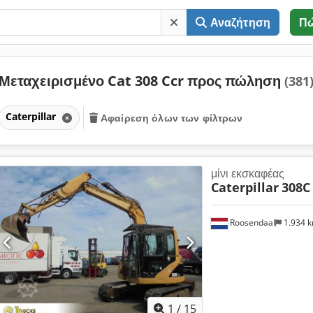
Αναζήτηση
Π
Μεταχειρισμένο Cat 308 Ccr προς πώληση
(381
Caterpillar
Αφαίρεση όλων των φίλτρων
μίνι εκσκαφέας
Caterpillar
308C
Roosendaal
1.934 
1
/
15