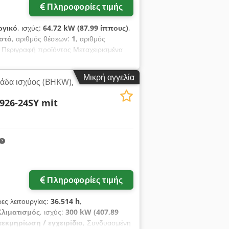
Πληροφορίες τιμής
ργικό
, ισχύς:
64,72 kW (87,99 ίππους)
,
στό
, αριθμός θέσεων:
1
, αριθμός
, Περιγραφή προϊόντος Μεταχειρισμένα
 εκσκαφέα 308BSR Λειτουργεί με
 R Dsfx Aphock Περισσότερες
Μικρή αγγελία
άδα ισχύος (BHKW),
te ltd 13A pandan crescent, Σιγκαπούρη
926-24SY mit
Πληροφορίες τιμής
ρες λειτουργίας:
36.514 h
,
Κλιματισμός
, ισχύς:
300 kW (407,89
τεκμηρίωση / εγχειρίδιο
, Συνδυασμένη