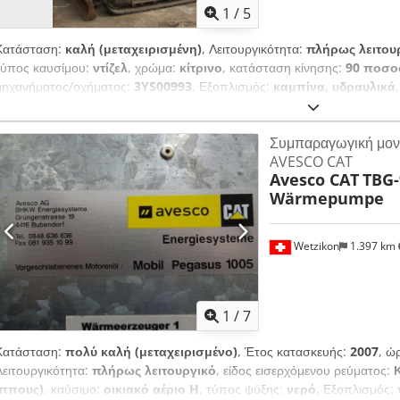
1
/
5
Κατάσταση:
καλή (μεταχειρισμένη)
, Λειτουργικότητα:
πλήρως λειτου
τύπος καυσίμου:
ντίζελ
, χρώμα:
κίτρινο
, κατάσταση κίνησης:
90 ποσο
μηχανήματος/οχήματος:
3YS00993
, Εξοπλισμός:
καμπίνα, υδραυλικά
μηχανήματα μίνι εκσκαφέα Κατασκευάζεται από την caterpillar Μοντέλο
κινητήρα ντίζελ Το μηχάνημα πωλείται στην κατάστασή του Djdpoum D
Συμπαραγωγική μον
πληροφορίες παρακαλώ επικοινωνήστε VIJAY JPN Industrial Trading P
AVESCO CAT
128478
Avesco CAT
TBG-
Wärmepumpe
Wetzikon
1.397 km
1
/
7
Κατάσταση:
πολύ καλή (μεταχειρισμένο)
, Έτος κατασκευής:
2007
, ώ
Λειτουργικότητα:
πλήρως λειτουργικό
, είδος εισερχόμενου ρεύματος:
ίππους)
, καύσιμο:
οικιακό αέριο H
, τύπος ψύξης:
νερό
, Εξοπλισμός: