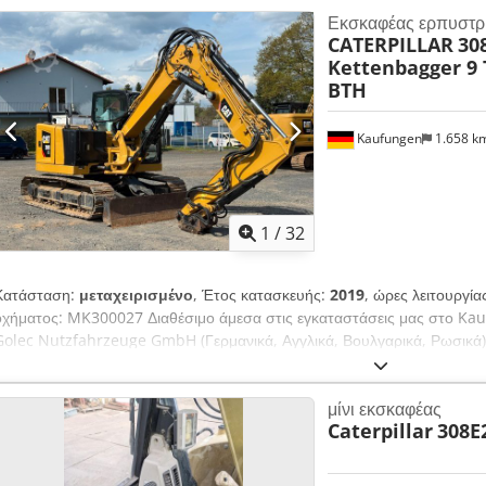
Εκσκαφέας ερπυστρ
CATERPILLAR
30
Kettenbagger 9 
BTH
Kaufungen
1.658 k
1
/
32
Κατάσταση:
μεταχειρισμένο
, Έτος κατασκευής:
2019
, ώρες λειτουργία
οχήματος: MK300027 Διαθέσιμο άμεσα στις εγκαταστάσεις μας στο Ka
Golec Nutzfahrzeuge GmbH (Γερμανικά, Αγγλικά, Βουλγαρικά, Ρωσικά) 
Ρωσικά, Ουκρανικά, Αγγλικά) Παράδειγμα χρηματοδότησης: * Εσωτερικό
59.900,00 € Dsdpfey Rb A Ujx Apheck * Προκαταβολή: 10% * Διάρκεια:
μίνι εκσκαφέας
Υπολειμματική αξία: 11.380,00 € Εάν η προσφορά σας ενδιαφέρει ή επι
Caterpillar
308E
ανάγκες σας, επικοινωνήστε μαζί μας (κ. Enchev). Ανυπομονούμε για τη
Ευχαρίστως δεχόμαστε το μεταχειρισμένο σας όχημα ως ανταλλαγή. Χ
εταιρεία μας. GOLEC NUTZFAHRZEUGE GMBH Μιλάμε: Γερμανικά, Αγγλικ