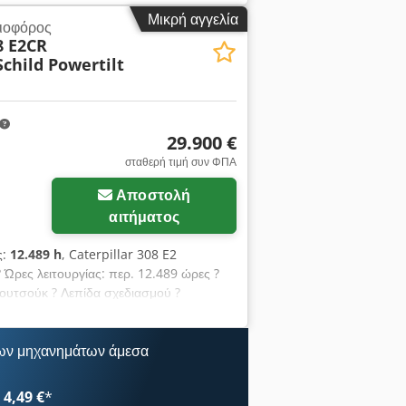
Q45 1 x κάδος – πλάτος 750 mm
Μικρή αγγελία
ιοφόρος
450 mm Υποστήριξη πλάκας Κινητήρας
8 E2CR
child Powertilt
29.900 €
σταθερή τιμή συν ΦΠΑ
Αποστολή
αιτήματος
ς:
12.489 h
, Caterpillar 308 E2
Ώρες λειτουργίας: περ. 12.489 ώρες ?
ουτσούκ ? Λεπίδα σχεδιασμού ?
ατασκευής: 2013 Βάρος: ? Λειτουργικό
ιχεία χωρίς εγγύηση Τηλ.: καλέστε
ων μηχανημάτων άμεσα
4,49 €
*