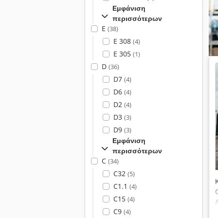
Εμφάνιση
περισσότερων
E
(38)
E 308
(4)
E 305
(1)
D
(36)
D7
(4)
D6
(4)
D2
(4)
D3
(3)
D9
(3)
Εμφάνιση
περισσότερων
C
(34)
C32
(5)
C1.1
(4)
C15
(4)
C9
(4)