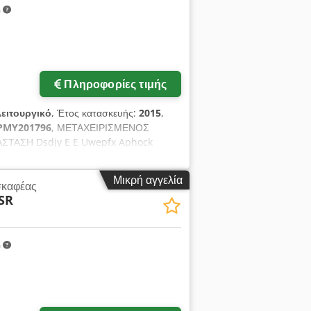
m
Πληροφορίες τιμής
ειτουργικό
, Έτος κατασκευής:
2015
,
PMY201796
, ΜΕΤΑΧΕΙΡΙΣΜΕΝΟΣ
ΣΤΑΣΗ Dsdjy E E Uwepfx Aphock
ΡΕΣ ΛΕΙΤΟΥΡΓΙΑΣ: 2135 ΕΤΟΣ
Μικρή αγγελία
σκαφέας
SR
m