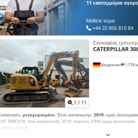
11 εκατομμύρια αγορ
Μάθετε τώρα
+44 20 806 810 84
Εκσκαφέας ερπυστρ
CATERPILLAR
30
Bergkamen
1.778 
1
/
11
Κατάσταση:
μεταχειρισμένο
, Έτος κατασκευής:
2019
, ώρες λειτουργία
CAT 308E2CR, έτος κατασκευής 2019, περίπου 5900 ώρες λειτουργίας.
Asxnvlcspheck