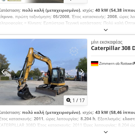
Κατάσταση:
πολύ καλή (μεταχειρισμένο)
, ισχύς:
40 kW (54,38 ίππο
κίτρινο
, πρώτη ταξινόμηση:
05/2008
, Έτος κατασκευής:
2008
, ώρες λε
πληροφορίες = Κίνηση: Ερπύστρια Τεχνική κατάσταση: Πολύ καλή Οπτι
εταιρείας = Εάν έχετε ερωτήσεις ή προτάσεις, μην διστάσετε να επικοι
εντός 8 ωρών. Οι τιμές είναι χωρίς ΦΠΑ. Δεν μπορούν να προκύψουν 
μίνι εκσκαφέας
πληροφορίες. Τηλέφωνο γραφείου: Dcsdsymq Uqopfx Aphok MOB: Nede
Caterpillar
308 
- Español - Italiano (διαθέσιμο στο WhatsApp και Viber). MOB: Nede
Viber). Κατά την πληρωμή με τραπεζικό έμβασμα, τα χρήματα πρέπει 
λογαριασμό μας. Ελέγχετε πάντα τα στοιχεία πληρωμής που αναφέροντα
Zimmern ob Rottweil
που λάβετε διαφορετικές πληροφορίες, επικοινωνήστε μαζί μας. Εάν έχετ
επιβεβαιώσουμε το τιμολόγιο και/ή την πληρωμή. Τραπεζικά στοιχεία
Roosendaal IBAN: NL 89 RABO EORI/BTW/TAX: NL857401B(01) BIC/
1
/
17
Κατάσταση:
πολύ καλή (μεταχειρισμένο)
, ισχύς:
43 kW (58,46 ίππο
Έτος κατασκευής:
2011
, ώρες λειτουργίας:
8.204 h
, Εξοπλισμός:
ελαστ
CATERPILLAR 308D Έτος κατασκευής: 2011 Ώρες λειτουργίας: 8.204 ώρ
Ραδιόφωνο Dcsdozrt Amspfx Aphek Μονόβραχίονος εκσκαφέας Μήκος βρ