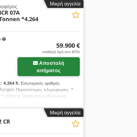
Μικρή αγγελία
ιοφόρος
8CR 07A
Tonnen *4.264
m
59.900 €
σταθερή τιμή συν ΦΠΑ
Αποστολή
αιτήματος
ς:
4.264 h
, Εσωτερικός αριθμός
ufungen Περισσότερες πληροφορίες: *
* Viktoria Sologubova (Πολωνικά,
ς αριθμός: Εκσκαφέας * Τιμή αγοράς:
 60 μήνες * Μηνιαία δόση: 938,18 € *
Μικρή αγγελία
θυμείτε να την προσαρμόσετε στις
2 CR
ν κλήση σας. Επιφυλάξεις για τυχόν λάθη.
ρηματοδότηση δυνατή απευθείας από την
ά, Ισπανικά, Πολωνικά, Ουκρανικά,