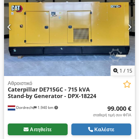
και εξοπλισμός = - Μπαταρία - Πίνακας ελέγχου - Σιδερένια
οροφή - Βυτιοφόρο
1
/
15
Αθροιστικό
Caterpillar
DE715GC - 715 kVA
Stand-by Generator - DPX-18224
99.000 €
Dordrecht
1.940 km
σταθερή τιμή συν ΦΠΑ
Αιτηθείτε
Καλέστε