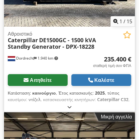
1
/
15
Αθροιστικό
Caterpillar
DE1500GC - 1500 kVA
Standby Generator - DPX-18228
235.400 €
Dordrecht
1.940 km
σταθερή τιμή συν ΦΠΑ
Αιτηθείτε
Καλέστε
Κατάσταση:
καινούργιο
, Έτος κατασκευής:
2025
, τύπος
καυσίμου:
ντίζελ
, κατασκευαστής κινητήρων:
Caterpillar C32
,
Σκοπός χρήσης: Κατασκευές Κενό βάρος: 11.481 kg Ισχύς
γεννήτριας: 1.500 kVA Διαστάσεις χώρου φόρτωσης: 667 x 245
Μικρή αγγελία
x 279 cm Σήμανση CE: ναι Όγκος δεξαμενής νερού: 1000 l
Επικοινωνήστε με την ομάδα της DPX για περισσότερες
πληροφορίες. = Επιπλέον επιλογές και εξοπλισμός = Dkjdpsx
Dqnkefx Ah Dsr - Μπαταρία - Πίνακας ελέγχου - Σιδερένια