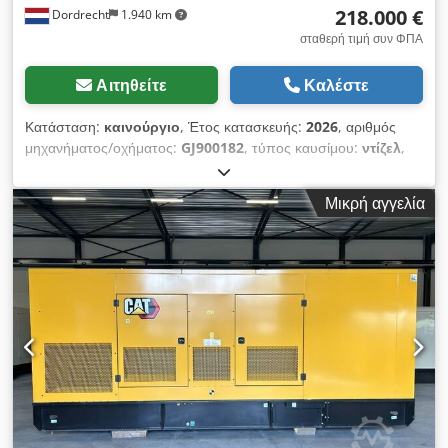
218.000 €
Dordrecht
1.940 km
σταθερή τιμή συν ΦΠΑ
Αιτηθείτε
Καλέστε
Κατάσταση:
καινούργιο
, Έτος κατασκευής:
2026
, αριθμός
μηχανήματος/οχήματος:
GJ900182
, τύπος καυσίμου:
ντίζελ
,
κατασκευαστής κινητήρων:
Caterpillar C32
, Σκοπός χρήσης:
Κατασκευές Dedpjxxn Rxefx Ah Dekr Βάρος χωρίς φορτίο:
Μικρή αγγελία
11.481 kg Ισχύς γεννήτριας: 1.400 kVA Διαστάσεις χώρου
φόρτωσης: 667 x 245 x 279 cm Σήμανση CE: ναι
Χωρητικότητα δεξαμενής νερού: 1.000 l Επικοινωνήστε με την
ομάδα DPX για περισσότερες πληροφορίες. = Επιπλέον
επιλογές και εξοπλισμός = - Μπαταρία - Πίνακας ελέγχου -
Στέγη από χάλυβα - Βυτίο