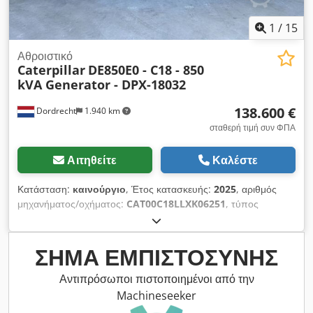
1
/
15
Αθροιστικό
Caterpillar
DE850E0 - C18 - 850
kVA Generator - DPX-18032
138.600 €
Dordrecht
1.940 km
σταθερή τιμή συν ΦΠΑ
Αιτηθείτε
Καλέστε
Κατάσταση:
καινούργιο
, Έτος κατασκευής:
2025
, αριθμός
μηχανήματος/οχήματος:
CAT00C18LLXK06251
, τύπος
καυσίμου:
ντίζελ
, κατασκευαστής κινητήρων:
Caterpillar C18
,
Σκοπός χρήσης: Κατασκευές Κενό βάρος: 6.934 kg Ισχύς
γεννήτριας: 850 kVA Διαστάσεις χώρου φορτίου: 557 x 217 x
ΣΉΜΑ ΕΜΠΙΣΤΟΣΎΝΗΣ
240 cm Σήμανση CE: ναι Όγκος δεξαμενής νερού: 1.307 l
Επικοινωνήστε με την ομάδα DPX για περισσότερες
Αντιπρόσωποι πιστοποιημένοι από την
πληροφορίες. = Επιπλέον επιλογές και εξαρτήματα =
Machineseeker
Dkodpfxswk Au Eo Ah Dor - Μπαταρία - Πίνακας ελέγχου -