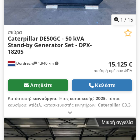
1
/
15
σκύρα
Caterpillar
DE50GC - 50 kVA
Stand-by Generator Set - DPX-
18205
15.125 €
Dordrecht
1.940 km
σταθερή τιμή συν ΦΠΑ
Αιτηθείτε
Καλέστε
Κατάσταση:
καινούργιο
, Έτος κατασκευής:
2025
, τύπος
καυσίμου:
ντίζελ
, κατασκευαστής κινητήρων:
Caterpillar C3.3
,
Σκοπός χρήσης: Κατασκευές Καθαρό βάρος: 889 kg Ισχύς
γεννήτριας: 50 kVA Διαστάσεις χώρου φόρτωσης: 230 x 96 x
Μικρή αγγελία
140 cm Σήμανση CE: ναι Όγκος δεξαμενής νερού: 103 l
Επικοινωνήστε με την ομάδα DPX για περισσότερες
πληροφορίες. Dkjdpjy R I Htofx Ah Djr = Επιπλέον επιλογές