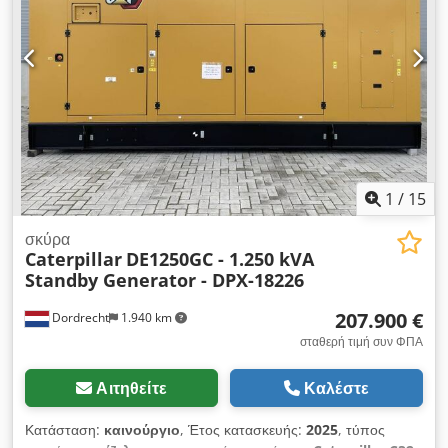
Sxzrofx Ah Dsr - Δεξαμενή
1
/
15
σκύρα
Caterpillar
DE1250GC - 1.250 kVA
Standby Generator - DPX-18226
207.900 €
Dordrecht
1.940 km
σταθερή τιμή συν ΦΠΑ
Αιτηθείτε
Καλέστε
Κατάσταση:
καινούργιο
, Έτος κατασκευής:
2025
, τύπος