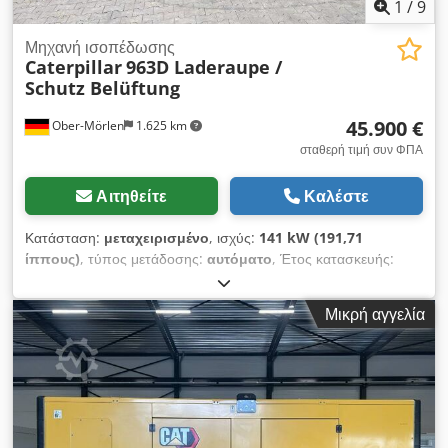
1
/
9
Μηχανή ισοπέδωσης
Caterpillar
963D Laderaupe /
Schutz Belüftung
45.900 €
Ober-Mörlen
1.625 km
σταθερή τιμή συν ΦΠΑ
Αιτηθείτε
Καλέστε
Κατάσταση:
μεταχειρισμένο
, ισχύς:
141 kW (191,71
ίππους)
, τύπος μετάδοσης:
αυτόματο
, Έτος κατασκευής:
2013
, ώρες λειτουργίας:
11.394 h
, Κίνηση: Ερπύστρια Κενό
βάρος: 20.220 kg Επικοινωνήστε με τον Emal Jaweed για
Μικρή αγγελία
περισσότερες πληροφορίες. CAT, Καμπίνα με προστασία και
σύστημα αερισμού, Μοντέλο 963D, Έτος κατασκευής: 2013,
Ώρες λειτουργίας: 11.394, Ισχύς: 141 kW, Μήκος: 6.941 mm,
Πλάτος: 2.400 mm, Ύψος: 3.335 mm, Βάρος: 20.220 kg,
Πληροί το πρότυπο Euro IIIa, Κυβισμός: 6,6 l, Μέγιστη
ταχύτητα: 10 km/h, Ραδιόφωνο, Κλιματισμός, Θύρες USB/AUX,
Ηχοσύστημα, Κάμερα οπισθοπορείας, Ατσάλινη