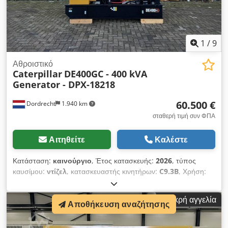
1
/
9
Αθροιστικό
Caterpillar
DE400GC - 400 kVA
Generator - DPX-18218
60.500 €
Dordrecht
1.940 km
σταθερή τιμή συν ΦΠΑ
Αιτηθείτε
Καλέστε
Κατάσταση:
καινούργιο
, Έτος κατασκευής:
2026
, τύπος
καυσίμου:
ντίζελ
, κατασκευαστής κινητήρων:
C9.3B
, Χρήση:
Κατασκευαστικός τομέας Βάρος χωρίς φορτίο: 2.300 kg Ισχύς
γεννήτριας: 400 kVA Διαστάσεις χώρου φόρτωσης: 266 x 112 x
Μικρή αγγελία
177 cm Σήμανση CE: ναι Επικοινωνήστε με την ομάδα DPX για
Αποθήκευση αναζήτησης
περισσότερες πληροφορίες. = Επιπλέον επιλογές και αξεσουάρ
= - Μπαταρία - Πίνακας ελέγχου Dedoxxn N Ujpfx Ah Dekr -