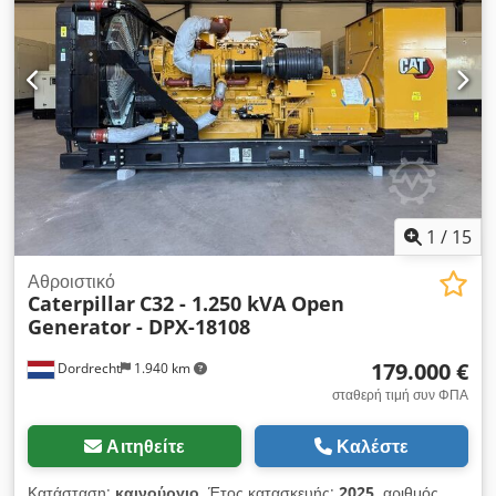
οροφή - Βυτίο
1
/
15
Αθροιστικό
Caterpillar
C32 - 1.250 kVA Open
Generator - DPX-18108
179.000 €
Dordrecht
1.940 km
σταθερή τιμή συν ΦΠΑ
Αιτηθείτε
Καλέστε
Κατάσταση:
καινούργιο
, Έτος κατασκευής:
2025
, αριθμός