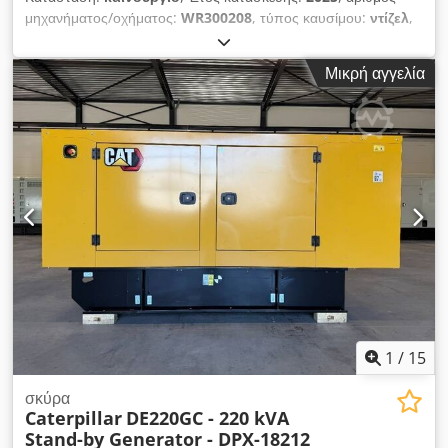
μηχανήματος/οχήματος:
WR300208
, τύπος καυσίμου:
ντίζελ
,
ισχύς:
1.000 kW (1.359,62 ίππους)
, κατασκευαστής
κινητήρων:
Caterpillar C32
, Χρήση: Κατασκευαστικός τομέας
Μικρή αγγελία
Ιδιοβαρές: 6.985 kg Ισχύς γεννήτριας: 1.250 kVA Dodpfxjxq
Up Ee Ah Dekr Διαστάσεις χώρου φόρτωσης: 464 x 168 x 216
cm Σήμανση CE: ναι Χώρα παραγωγής: ΗΠΑ Επικοινωνήστε
με την ομάδα DPX για περισσότερες πληροφορίες. = Επιπλέον
επιλογές και αξεσουάρ = - Πίνακας ελέγχου
1
/
15
σκύρα
Caterpillar
DE220GC - 220 kVA
Stand-by Generator - DPX-18212