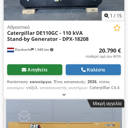
1
/
15
Αθροιστικό
Caterpillar
DE110GC - 110 kVA
Stand-by Generator - DPX-18208
20.790 €
Dordrecht
1.940 km
σταθερή τιμή συν ΦΠΑ
Αιτηθείτε
Καλέστε
Κατάσταση:
καινούργιο
, Έτος κατασκευής:
2026
, τύπος
καυσίμου:
ντίζελ
, κατασκευαστής κινητήρων:
Caterpillar C4.4
,
Σκοπός χρήσης: Κατασκευές Ιδιοβαρές: 1.213 kg Ισχύς
γεννήτριας: 110 kVA Διαστάσεις χώρου φόρτωσης: 276 x 103 x
Μικρή αγγελία
158 cm Σήμανση CE: ναι Όγκος δεξαμενής νερού: 166 l
Επικοινωνήστε με την ομάδα DPX για περισσότερες
πληροφορίες. = Επιπλέον επιλογές και εξοπλισμός = -
Μπαταρία - Πίνακας ελέγχου - Οροφή από ατσάλι Dksdpev