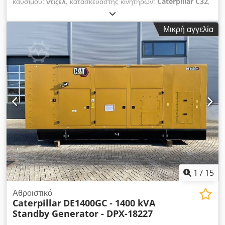
καυσίμου:
ντίζελ
, κατασκευαστής κινητήρων:
Caterpillar C32
,
Σκοπός χρήσης: Κατασκευές Κενό βάρος: 10.083 kg Ισχύς
γεννήτριας: 1.250 kVA Διαστάσεις χώρου φόρτωσης: 583 x 230
Μικρή αγγελία
x 255 cm Σήμανση CE: ναι Όγκος δεξαμενής νερού: 1.000 l
Επικοινωνήστε με την ομάδα DPX για περισσότερες
πληροφορίες. = Επιπλέον επιλογές και εξοπλισμός = -
Μπαταρία - Πίνακας ελέγχου - Ατσάλινη οροφή Dkedpsy R I
Eijfx Ah Djr - Βυτιοφόρο
1
/
15
Αθροιστικό
Caterpillar
DE1400GC - 1400 kVA
Standby Generator - DPX-18227