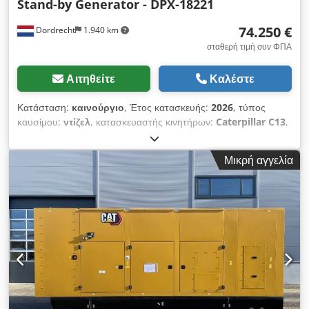
Stand-by Generator - DPX-18221
74.250 €
Dordrecht
1.940 km
σταθερή τιμή συν ΦΠΑ
Αιτηθείτε
Καλέστε
Κατάσταση:
καινούργιο
, Έτος κατασκευής:
2026
, τύπος
καυσίμου:
ντίζελ
, κατασκευαστής κινητήρων:
Caterpillar C13
,
Χρήση: Κατασκευές Βάρος χωρίς φορτίο: 3.886 kg Ισχύς
γεννήτριας: 550 kVA Διαστάσεις χώρου φόρτωσης: 477 x 163 x
Μικρή αγγελία
236 cm Σήμανση CE: ναι Όροι παράδοσης: EXW Χωρητικότητα
δεξαμενής νερού: 721 λίτρα Χώρα παραγωγής: CN
Επικοινωνήστε με την ομάδα DPX για περισσότερες
πληροφορίες. = Επιπλέον επιλογές και αξεσουάρ = Dedpfoxvk
Hwox Ah Dskr - Μπαταρία - Πίνακας ελέγχου - Ατσάλινη
οροφή - Δεξαμενή