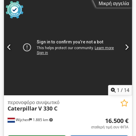
Μικρή αγγελία
γεννήτριας: 400 kVA Διαστάσεις φορτίου: 493 x 162 x 222 εκ.
Σήμανση CE: ναι Όγκος δεξαμενής νερού: 800 l Χώρα
παραγωγής: Κίνα Επικοινωνήστε με την ομάδα DPX για
περισσότερες πληροφορίες. = Επιπλέον επιλογές και
εξοπλισμός = Dkjdpfey T Uwdjx Ah Dor - Μπαταρία - Πίνακας
ελέγχου - Σιδερένια οροφή - Δεξαμενή
1
/
14
περονοφόρο ανυψωτικό
Caterpillar
V 330 C
16.500 €
Wijchen
1.885 km
σταθερή τιμή συν ΦΠΑ