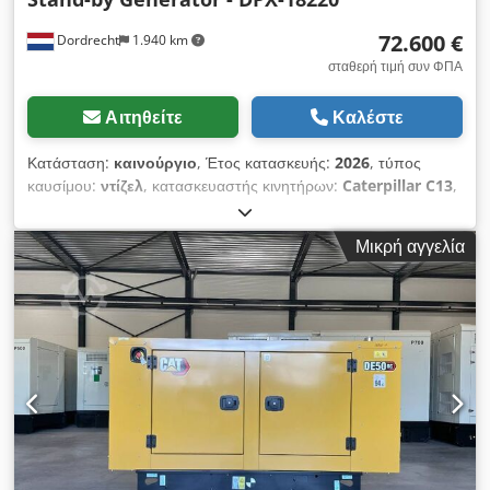
72.600 €
Dordrecht
1.940 km
σταθερή τιμή συν ΦΠΑ
Αιτηθείτε
Καλέστε
Κατάσταση:
καινούργιο
, Έτος κατασκευής:
2026
, τύπος
καυσίμου:
ντίζελ
, κατασκευαστής κινητήρων:
Caterpillar C13
,
Σκοπός χρήσης: Κατασκευές Κενό βάρος: 2.924 κιλά Ισχύς
γεννήτριας: 500 kVA Διαστάσεις χώρου φόρτωσης: 310 x 134 x
Μικρή αγγελία
217 εκ. Σήμανση CE: ναι Επίπεδο εκπομπών: Stage II / Tier II
Όροι παράδοσης: EXW Όγκος δεξαμενής νερού: 721 λ
Επικοινωνήστε με την ομάδα DPX για περισσότερες
πληροφορίες. = Επιπρόσθετες επιλογές και εξαρτήματα =
Dodpjxvk Hkofx Ah Dekr - Μπαταρία - Πίνακας ελέγχου -
Στέγη από χάλυβα - Βυτίο