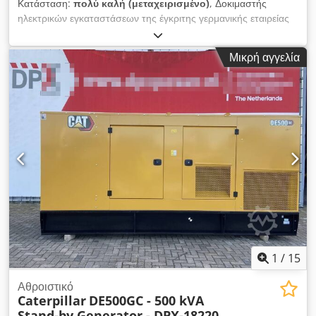
Κατάσταση:
πολύ καλή (μεταχειρισμένο)
, Δοκιμαστής
ηλεκτρικών εγκαταστάσεων της έγκριτης γερμανικής εταιρείας
Gossen Metrawatt Το μοντέλο PROFITEST MXTRA
προορίζεται για επαγγελματικές μετρήσεις ηλεκτρικών
Μικρή αγγελία
εγκαταστάσεων και ελέγχους ασφαλείας. Η συσκευή
χρησιμοποιείται από ηλεκτρολόγους, τεχνικό προσωπικό και σε
τακτικούς ελέγχους εγκαταστάσεων. ⸻ ΤΕΧΝΙΚΑ
ΧΑΡΑΚΤΗΡΙΣΤΙΚΑ Κατασκευαστής: Gossen Metrawatt
Μοντέλο: PROFITEST MXTRA Τροφοδοσία: 230 V Κατηγορία
μέτρησης: CAT III 600V, CAT IV 300V Επαγγελματικός
δοκιμαστής ηλεκτρικών εγκαταστάσεων ⸻ ΣΤΟ ΣΕΤ
dokimastís PROFITEST MXTRA καλώδιο μέτρησης Dedpfx
Aheywcr Dj Dokr αντάπτορας τσάντα μεταφοράς Το ακριβές
περιεχόμενο φαίνεται στις φωτογραφίες ⸻ ΕΦΑΡΜΟΓΕΣ
μέτρηση ηλεκτρικών εγκαταστάσεων έλεγχοι ασφαλείας
περιοδικοί έλεγχοι εγκαταστάσεων ηλεκτρολογικό service
⸻ ΚΑΤΑΣΤΑΣΗ μεταχειρισμένο οπτικά σε καλή κατάσταση
1
/
15
Αθροιστικό
Caterpillar
DE500GC - 500 kVA
Stand-by Generator - DPX-18220