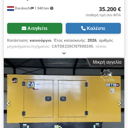
35.200 €
Dordrecht
1.940 km
σταθερή τιμή συν ΦΠΑ
Αιτηθείτε
Καλέστε
Κατάσταση:
καινούργιο
, Έτος κατασκευής:
2026
, αριθμός
μηχανήματος/οχήματος:
CATDE220CN7500245
, τύπος
καυσίμου:
ντίζελ
, κατασκευαστής κινητήρων:
Caterpillar C7.1
,
Χρήση: Κατασκευαστικός τομέας Βάρος χωρίς φορτίο: 1.933
Μικρή αγγελία
kg Ισχύς γεννήτριας: 220 kVA Dkedpjx Nutwofx Ah Der
Διαστάσεις χώρου φόρτωσης: 332 x 113 x 167 cm Σήμανση
CE: ναι Όγκος δεξαμενής νερού: 325 l Επικοινωνήστε με την
ομάδα DPX για περισσότερες πληροφορίες. = Επιπλέον
επιλογές και εξοπλισμός = - Μπαταρία - Πίνακας ελέγχου -
Ατσάλινη οροφή - Δεξαμενή