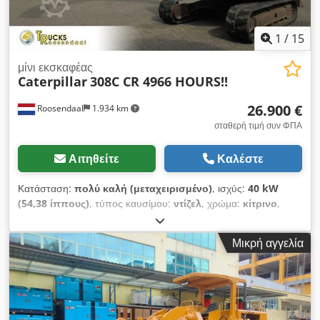
1
/
15
μίνι εκσκαφέας
Caterpillar
308C CR 4966 HOURS!!
26.900 €
Roosendaal
1.934 km
σταθερή τιμή συν ΦΠΑ
Αιτηθείτε
Καλέστε
Κατάσταση:
πολύ καλή (μεταχειρισμένο)
, ισχύς:
40 kW
(54,38 ίππους)
, τύπος καυσίμου:
ντίζελ
, χρώμα:
κίτρινο
,
πρώτη ταξινόμηση:
05/2008
, Έτος κατασκευής:
2008
, ώρες
λειτουργίας:
4.966 h
, = Περισσότερες πληροφορίες = Κίνηση:
Μικρή αγγελία
Ερπύστρια Τεχνική κατάσταση: Πολύ καλή Οπτική κατάσταση:
Πολύ καλή = Πληροφορίες εταιρείας = Εάν έχετε ερωτήσεις ή
προτάσεις, μην διστάσετε να επικοινωνήσετε μαζί μας.
Εγγυόμαστε απάντηση εντός 8 ωρών. Οι τιμές είναι χωρίς
ΦΠΑ. Δεν μπορούν να προκύψουν δικαιώματα από τις