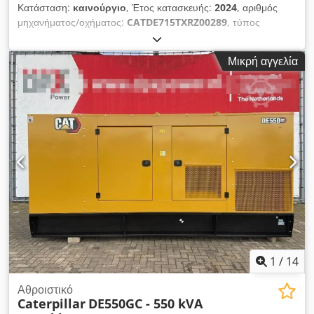
Κατάσταση:
καινούργιο
, Έτος κατασκευής:
2024
, αριθμός
μηχανήματος/οχήματος:
CATDE715TXRZ00289
, τύπος
καυσίμου:
ντίζελ
, κατασκευαστής κινητήρων:
Caterpillar C15
,
Σκοπός χρήσης: Κατασκευές Βάρος χωρίς φορτίο: 4.832 kg
Μικρή αγγελία
Ισχύς γεννήτριας: 715 kVA Διαστάσεις χώρου φόρτωσης: 499 x
187 x 229 cm Dksdpsxvk H Rjfx Ah Djr Σήμανση CE: ναι
Όγκος δεξαμενής νερού: 910 l Χώρα παραγωγής: CN
Επικοινωνήστε με την ομάδα DPX για περισσότερες
πληροφορίες. = Επιπλέον επιλογές και εξοπλισμός = -
Μπαταρία - Πίνακας ελέγχου - Ατσάλινη οροφή - Βυτιοφόρο
1
/
14
Αθροιστικό
Caterpillar
DE550GC - 550 kVA