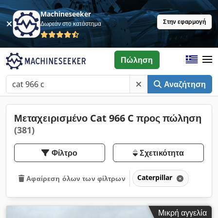
Machineseeker
Στην εφαρμογή
Δωρεάν στο κατάστημα
Πώληση
Αναζήτηση
Μεταχειρισμένο Cat 966 C προς πώληση
(381)
Φίλτρο
Σχετικότητα
Caterpillar
Αφαίρεση όλων των φίλτρων
Μικρή αγγελία