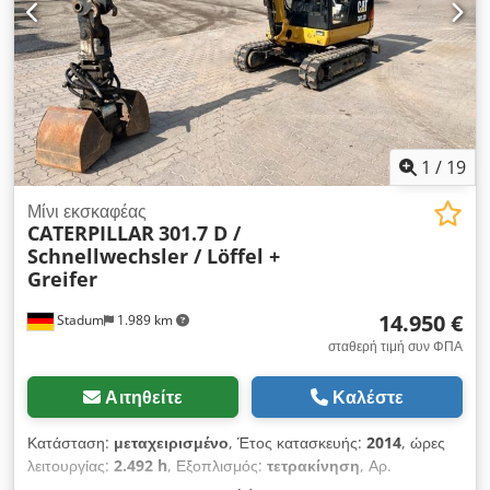
1
/
19
Μίνι εκσκαφέας
CATERPILLAR
301.7 D /
Schnellwechsler / Löffel +
Greifer
14.950 €
Stadum
1.989 km
σταθερή τιμή συν ΦΠΑ
Αιτηθείτε
Καλέστε
Κατάσταση:
μεταχειρισμένο
, Έτος κατασκευής:
2014
, ώρες
λειτουργίας:
2.492 h
, Εξοπλισμός:
τετρακίνηση
, Αρ.
Αποθέματος 5805 CAT 301.7 D μίνι εκσκαφέας με