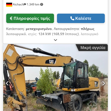
Aichach
1.349 km
Πληροφορίες τιμής
Καλέστε
Κατάσταση:
μεταχειρισμένο
, Λειτουργικότητα:
πλήρως
λειτουργικό
, ισχύς:
124 kW (168,59 ίππους)
, λειτουργικό
βάρος:
17.150 κιλ
, Έτος κατασκευής:
2010
, ώρες λειτουργίας:
13.000 h
, Εξοπλισμός:
κλιματισμός, υδραυλικά αρπαγής,
Μικρή αγγελία
υδραυλικό σφυρί
, Caterpillar M316D αυτοκινούμενος
εκσκαφέας Έτος κατασκευής 2010 13.000 ώρες 17.150 kg 124
KW CAT 6-κύλινδρος κινητήρας 250 cm πλάτος τροχιάς
Codpfx Aexq A D Rjnkjha 20 km/h Oilquick OQ70/55
πλήρως υδραυλικός ταχυσύνδεσμος Κλιματισμός Όλες οι
γραμμές