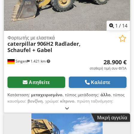
1
/
14
Φορτωτής με ελαστικά
caterpillar
906H2 Radlader,
Schaufel + Gabel
28.900 €
Singen
1.421 km
σταθερή τιμή συν ΦΠΑ
Αιτηθείτε
Καλέστε
Κατάσταση:
μεταχειρισμένο
, τύπος μετάδοσης:
άλλο
, τύπος
καυσίμου:
βενζίνη
, χρώμα:
κίτρινο
, πρώτη ταξινόμηση:
01/2013
, κατηγορία εκπομπών:
κανένα
, ανάρτηση:
άλλο
,
Έτος κατασκευής:
2013
, ώρες λειτουργίας:
3.700 h
, καμπίνα
Μικρή αγγελία
οδηγού:
άλλο
, * Πηδαλιό * Πιρούνι φόρτωσης ...
Μεταχειρισμένο όχημα, συμπεριλαμβανομένου του ΦΠΑ.
Cjdjzrzf Ajpfx Ankjha