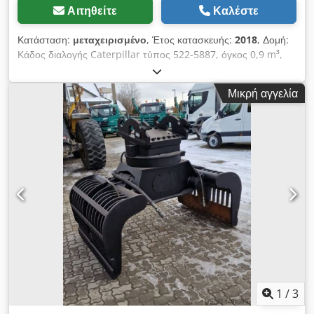
Αιτηθείτε
Καλέστε
Κατάσταση:
μεταχειρισμένο
, Έτος κατασκευής:
2018
, Δομή:
Κάδος διαλογής Caterpillar τύπος 522-5887, όγκος 0,9 m³,
έτος κατασκευής 2018, βάρος: 2.073 kg. Πινακίδα στοιχείων
I.D. μοντέλο 226-4127, τύπος CW20/CW30/CW40, έτος
Μικρή αγγελία
κατασκευής 2018, βάρος: 141,2 kg. Chedpfx Aeqw S D
Tjnkoa Πώληση μόνο σε επαγγελματίες. ΚΑΤΑ ΤΗΝ ΕΞΑΓΩΓΗ
ΠΛΗΡΩΝΕΤΑΙ ΜΟΝΟ Η ΚΑΘΑΡΗ ΤΙΜΗ!!!!! ΟΛΕΣ ΟΙ
ΠΛΗΡΟΦΟΡΙΕΣ ΧΩΡΙΣ ΕΓΓΥΗΣΗ ΙΔΙΩΣ ΣΕ ΕΞΟΠΛΙΣΜΟ ΚΑΙ
ΑΞΕΣΟΥΑΡ. Βάση όλων των συμβάσεων αγοράς, τιμολογίων,
προτιμολογίων, παραγγελιών και διαπραγματεύσεων πώλησης
αποτελούν οι Γενικοί Όροι Συναλλαγών μας (βλ. επίσης Το
σημείωμα αποποίησης ευθυνών).
1
/
3