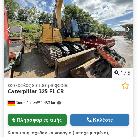
περίπου 313 λίτρα Υδραυλικό σύστημα περίπου 230 λίτρα
Μέγιστο βάθος εκσκαφής 6,70 m Κλιματισμός CE
1
/
5
εκσκαφέας ερπυστριοφόρος
Caterpillar
325 FL CR
Sindelfingen
1.485 km
Πληροφορίες τιμής
Καλέστε
Κατάσταση:
σχεδόν καινούργιο (μεταχειρισμένο)
,