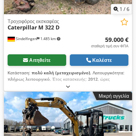
1
/
6
Τροχοφόρος εκσκαφέας
Caterpillar
M 322 D
59.000 €
Sindelfingen
1.485 km
σταθερή τιμή συν ΦΠΑ
Αιτηθείτε
Καλέστε
Κατάσταση:
πολύ καλή (μεταχειρισμένο)
, Λειτουργικότητα:
πλήρως λειτουργικό
, Έτος κατασκευής:
2012
, ώρες
λειτουργίας:
13.300 h
, * 13.300 ώρες * Συνδυασμένη
υποστήριξη (λεπίδα & υποστήριγμα) * Ρυθμιζόμενος βραχίονας
Μικρή αγγελία
Chodpfowmbtfox Ankja * Ταχυσύνδεσμος Lehnhoff HS 10 *
Βάρος λειτουργίας: 22.000 κιλά * Άριστη κατάσταση