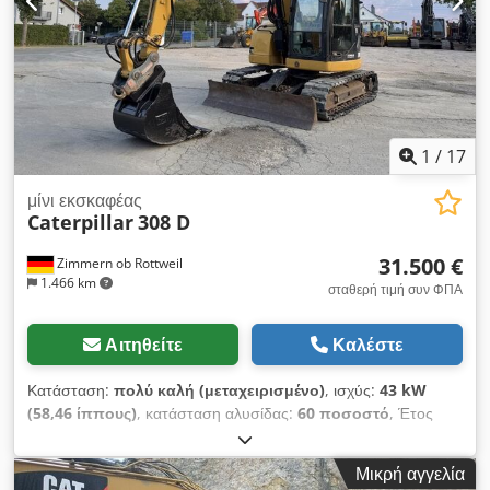
1
/
17
μίνι εκσκαφέας
Caterpillar
308 D
31.500 €
Zimmern ob Rottweil
1.466 km
σταθερή τιμή συν ΦΠΑ
Αιτηθείτε
Καλέστε
Κατάσταση:
πολύ καλή (μεταχειρισμένο)
, ισχύς:
43 kW
(58,46 ίππους)
, κατάσταση αλυσίδας:
60 ποσοστό
, Έτος
κατασκευής:
2011
, ώρες λειτουργίας:
8.204 h
, Εξοπλισμός:
ελαστικές ερπύστριες, κλιματισμός
, CATERPILLAR 308D
Μικρή αγγελία
Έτος κατασκευής: 2011 Ώρες λειτουργίας: 8.204 ώρες Κλειστή