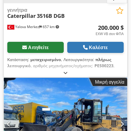
γεννήτρια
Caterpillar
3516B DGB
200.000 $
Yalova Merkez
657 km
EXW VB συν ΦΠΑ
Αιτηθείτε
Καλέστε
Κατάσταση:
μεταχειρισμένο
, Λειτουργικότητα:
πλήρως
λειτουργικό
, αριθμός μηχανήματος/οχήματος:
PES00223
,
συνολικό βάρος:
18.800 κιλ
, τύπος καυσίμου:
ντίζελ
, ισχύς:
1.650 kW (2.243,37 ίππους)
, ρεύμα εξόδου:
2.096 A
, τάση
Μικρή αγγελία
εξόδου:
440 V
, συχνότητα εξόδου:
60 Hz
, είδος εξόδου
ρεύματος:
τριφασικός
, ονομαστική ισχύς:
1.525 kW (2.073,42
ίππους)
, ονομαστική (φαινομενική) ισχύς:
2.187 kVA
, συνεχής
ισχύς:
1.525 kW (2.073,42 ίππους)
, συνεχής (φαινομένη)
ισχύς:
2.187 kVA
, συνολικό μήκος:
6.705 χιλ.
, συνολικό
πλάτος:
1.988 χιλ.
, συνολικό ύψος:
1.537 χιλ.
, μέγιστη
ταχύτητα περιστροφής:
1.200 στρ./λ.
, κατασκευαστής
κινητήρων:
Caterpillar
, τύπος ψύξης:
νερό
, Πωλείται