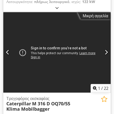
Λειτουργικότητα:
πλήρως λειτουργικό
, ισχύς:
122 kW
(165,87 ίππους)
, Έτος κατασκευής:
2018
, ώρες λειτουργίας:
3.800 h
, Εξοπλισμός:
κλιματισμός
, * 3.800 ώρες λειτουργίας
Μικρή αγγελία
* Μονός βραχίονας * Υποστήριξη ασπίδας * Κλιματισμός *
Σύστημα κάμερας * Πλήρως υδραυλικό σύστημα ταχείας
αλλαγής Oilquick OQ70/55 * Κεντρική λίπανση * Ισχύς
κινητήρα 122 kW Chjdjzdn Syepfx Anksa * Λειτουργικό βάρος
25.000 kg * 1 x βαθύς κάδος * Κατάσταση σχεδόν καινούργιου
1
/
22
Τροχοφόρος εκσκαφέας
Caterpillar
M 316 D OQ70/55
Klima Mobilbagger