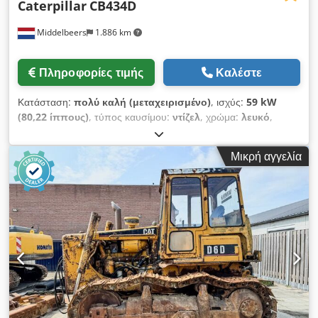
Caterpillar
CB434D
Middelbeers
1.886 km
Πληροφορίες τιμής
Καλέστε
Κατάσταση:
πολύ καλή (μεταχειρισμένο)
, ισχύς:
59 kW
(80,22 ίππους)
, τύπος καυσίμου:
ντίζελ
, χρώμα:
λευκό
,
πρώτη ταξινόμηση:
04/2005
, Έτος κατασκευής:
2005
, ώρες
λειτουργίας:
3.310 h
, Γενικές πληροφορίες Έτος μοντέλου:
Μικρή αγγελία
2005 Σειριακός αριθμός: CATCB434LCNH00390 Τεχνικές
πληροφορίες Αριθμός κυλίνδρων: 4 Κυβισμός κινητήρα: 4.400
cc Κίνηση: Τροχοφόρο Καθαρό βάρος: 7.500 kg Λειτουργικά
Πλάτος εργασίας: 150 cm Κατάσταση Τεχνική κατάσταση:
Πολύ καλή Οπτική κατάσταση: Πολύ καλή Ζημιές: Καμία
Οικονομικές πληροφορίες Τιμή: Κατόπιν αιτήματος
Chedpfxeyzz E Ro Ankea Περαιτέρω πληροφορίες
Επικοινωνήστε με τον Ernst van Hek για περισσότερες
πληροφορίες.