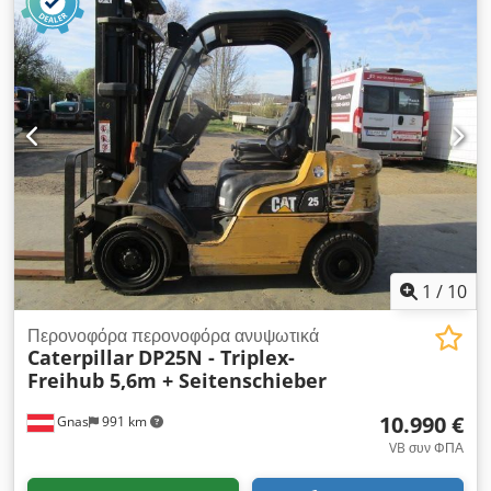
ώρες λειτουργίας:
17.762 h
, καύσιμο:
ντίζελ
, Εξοπλισμός:
πιρούνια παλετών, τετρακίνηση
, Φορτωτής τροχοφόρος
CATERPILLAR IT28G Σύστημα ταχείας αλλαγής εξαρτημάτων!
Παλετοφόρο διατίθεται με επιπλέον χρέωση. 17.762 ώρες
λειτουργίας Ιδιοβάρος: 12.600 kg Ισχύς: 93 kW Αριθμός
προϊόντος: 9AR00289 Cedpfx Asi Tmhpenkjha Τεχνικά σε
άριστη κατάσταση! Τηλ. 44
1
/
10
Περονοφόρα περονοφόρα ανυψωτικά
Caterpillar
DP25N - Triplex-
Freihub 5,6m + Seitenschieber
10.990 €
Gnas
991 km
VB συν ΦΠΑ