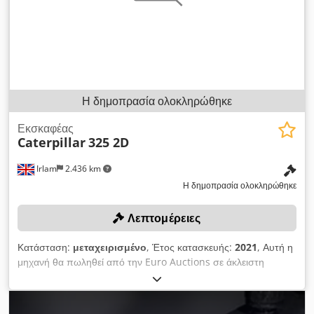
Η δημοπρασία ολοκληρώθηκε
Εκσκαφέας
Caterpillar
325 2D
Irlam
2.436 km
Η δημοπρασία ολοκληρώθηκε
Λεπτομέρειες
Κατάσταση:
μεταχειρισμένο
, Έτος κατασκευής:
2021
, Αυτή η
μηχανή θα πωληθεί από την Euro Auctions σε άκλειστη
δημοπρασία στο Μάντσεστερ, Ηνωμένο Βασίλειο, στις 10
Μαρτίου. Για περισσότερες πληροφορίες επικοινωνήστε με τον
Dermot. Chodpfxeymfxwo Ankoa