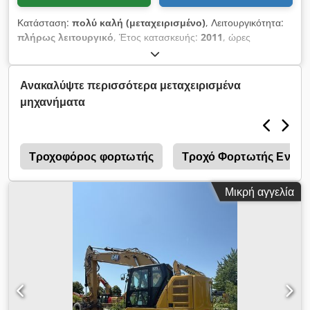
Κατάσταση:
πολύ καλή (μεταχειρισμένο)
, Λειτουργικότητα:
πλήρως λειτουργικό
, Έτος κατασκευής:
2011
, ώρες
λειτουργίας:
24.000 h
, Το μηχάνημα είναι σε πολύ καλή
κατάσταση και έτοιμο για χρήση. Chodpfx Aozam Efsnksa
Ανακαλύψτε περισσότερα μεταχειρισμένα
μηχανήματα
α
Τροχοφόρος φορτωτής
Τροχό Φορτωτής Ενοικ
Μικρή αγγελία