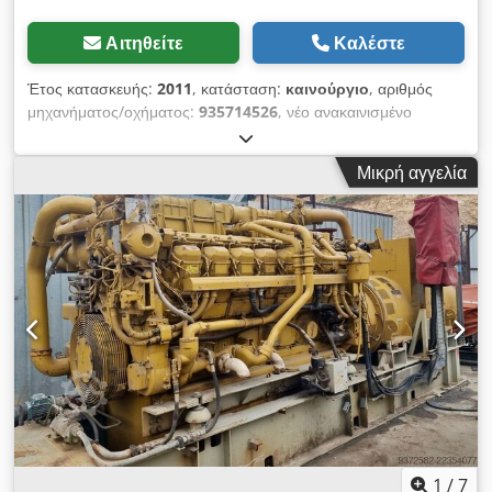
Αιτηθείτε
Καλέστε
Έτος κατασκευής:
2011
, κατάσταση:
καινούργιο
, αριθμός
μηχανήματος/οχήματος:
935714526
, νέο ανακαινισμένο
κιβώτιο ταχυτήτων για την Caterpillar D11 N R με πρόθεμα
74Z Περισσότερες πληροφορίες Chsdpohd I R Tofx Ankoa
Μικρή αγγελία
Τύπος: Κιβώτιο ταχυτήτων, Γενική κατάσταση: πολύ καλή,
Τεχνική κατάσταση: πολύ καλή, Οπτική κατάσταση: πολύ καλή,
1
/
7