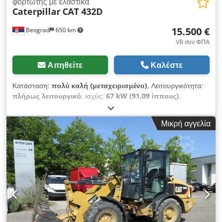
φορτωτής με ελαστικά
Caterpillar
CAT 432D
μπροστινό περονοφόρο - σε καλή κατάσταση!! Πλευρική
μετατόπιση, 3η βαλβίδα, πίσω και μπροστινοί προβολείς
15.500 €
Beograd
650 km
εργασίας, κάλυμμα οροφής, μπροστινό παρμπρίζ, ημικαμπίνα,
VB συν ΦΠΑ
Αιτηθείτε
Καλέστε
Κατάσταση:
πολύ καλή (μεταχειρισμένο)
, Λειτουργικότητα:
πλήρως λειτουργικό
, ισχύς:
67 kW (91,09 ίππους)
,
λειτουργικό βάρος:
9.800 κιλ
, Έτος κατασκευής:
2005
, αριθμός
μηχανήματος/οχήματος:
CAT0432DKWEP01798
, άριστη
Μικρή αγγελία
κατάσταση Chsdpfx Aneylmkxjkea