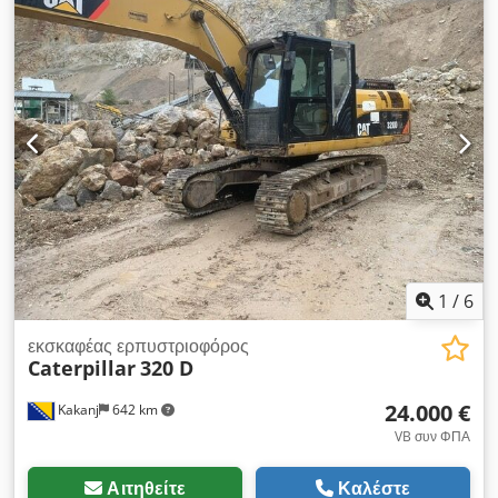
καμπίνα Codpszrt Amofx Ankjha Κλιματισμός Ραδιόφωνο
Μονόβραχίονος εκσκαφέας Μήκος βραχίονα: 2,20 μ.
Υδραυλικές συνδέσεις για σφυρί, λαβίδα και ψαλίδι Σύστημα
γρήγορης αλλαγής εργαλείων OQ45 1 x κάδος – πλάτος 750
mm Διατηρημένο σε ποσοστό περίπου 60% Επικαλύψεις
εδάφους, πλάτος 450 mm Υποστήριξη πλάκας Κινητήρας
Mitsubishi, ισχύς 43 kW CE Βάρος λειτουργίας: 8,5 τόνοι.
1
/
6
εκσκαφέας ερπυστριοφόρος
Caterpillar
320 D
24.000 €
Kakanj
642 km
VB συν ΦΠΑ
Αιτηθείτε
Καλέστε