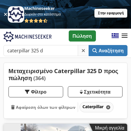
Machineseeker
Στην εφαρμογή
Δωρεάν στο κατάστημα
Πώληση
Αναζήτηση
Μεταχειρισμένο Caterpillar 325 D προς
πώληση
(364)
Φίλτρο
Σχετικότητα
Caterpillar
Αφαίρεση όλων των φίλτρων
Μικρή αγγελία