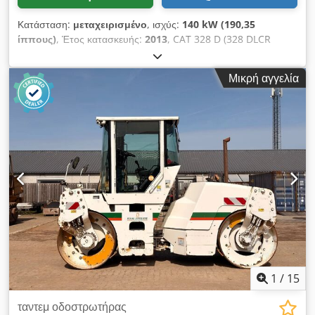
Κατάσταση:
μεταχειρισμένο
, ισχύς:
140 kW (190,35
ίππους)
, Έτος κατασκευής:
2013
, CAT 328 D (328 DLCR
ZTAL) εκσκαφέας σηράγγων Codpfxewmpcuo Anksha Πολλά
επιπλέον εξαρτήματα διαθέσιμα με επιπλέον χρέωση, π.χ.
Μικρή αγγελία
πλήρης άνω κατασκευή κ.ά.!! • Ισχύς: 140 kW (190 hp) •
Αρθρωτός/αναδιπλούμενος βραχίονας για εργασίες σε
σήραγγες • Ταχυπροσαρμογέας • Υποστήριξη με ασπίδα •
Κλιματισμός • Έκδοση κοντής ουράς • 11.600 ώρες λειτουργίας
• Πλάτος ερπυστρίων: 600 mm • Περιλαμβάνει 1 x κάδο
εκσκαφής 1,3 m³ και 1 x σκίστη • Βάθος εκσκαφής: περ. 7 m •
Βάρος χωρίς φορτίο: 43.500 kg - Γερμανικό μηχάνημα! - Σε
λειτουργία! - Όλοι οι σέρβις πραγματοποιήθηκαν από τη
Zeppelin / Caterpillar Επιφυλάξεις για τυχόν λάθη και
ενδιάμεση πώληση! = Περισσότερες πληροφορίες = Έτος
κατασκευής: 2013 Ζημιές: καμία
1
/
15
ταντεμ οδοστρωτήρας