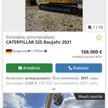
1
/
19
Εκσκαφέας ερπυστριοφόρος
CATERPILLAR
325 Baujahr 2021
168.000 €
Bergkamen
1.778 km
σταθερή τιμή συν ΦΠΑ
Αιτηθείτε
Καλέστε
Κατάσταση:
μεταχειρισμένο
, Έτος κατασκευής:
2021
, ώρες
λειτουργίας:
2.230 h
, CAT 325, έτος κατασκευής 2021, μόλις
2230 ώρες λειτουργίας Chodpfx Aszg S Abonkoa Άριστη
κατάσταση Λειτουργικό βάρος περίπου 28.500 kg Κινητήρας
Μικρή αγγελία
Cat C4.4 turbodiesel, ισχύς 128,5 kW (172 HP) Κυβισμός 4,4
λίτρα, πρότυπο εκπομπών EU Στάδιο V Δεξαμενή καυσίμου