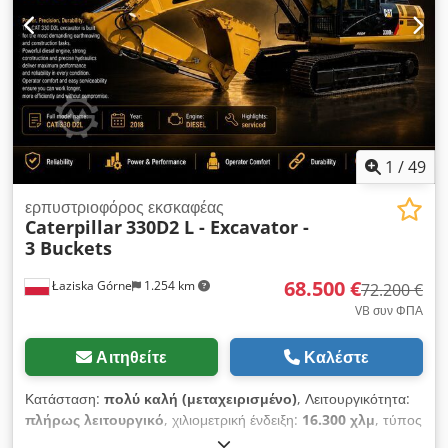
πληροφορίες.
1
/
49
ερπυστριοφόρος εκσκαφέας
Caterpillar
330D2 L - Excavator -
3 Buckets
68.500 €
Łaziska Górne
1.254 km
72.200 €
VB συν ΦΠΑ
Αιτηθείτε
Καλέστε
Κατάσταση:
πολύ καλή (μεταχειρισμένο)
, Λειτουργικότητα:
πλήρως λειτουργικό
, χιλιομετρική ένδειξη:
16.300 χλμ
, τύπος
μετάδοσης:
υδροστατικός
, τύπος καυσίμου:
ντίζελ
, συνολικό