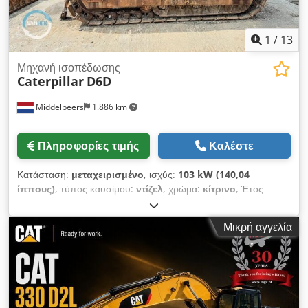
1
/
13
Μηχανή ισοπέδωσης
Caterpillar
D6D
Middelbeers
1.886 km
Πληροφορίες τιμής
Καλέστε
Κατάσταση:
μεταχειρισμένο
, ισχύς:
103 kW (140,04
ίππους)
, τύπος καυσίμου:
ντίζελ
, χρώμα:
κίτρινο
, Έτος
κατασκευής:
1979
, Γενικές πληροφορίες Έτος κατασκευής:
1979 Έτος μοντέλου: 1979 Σειριακός αριθμός: 20X1733
Μικρή αγγελία
Τεχνικές πληροφορίες Αριθμός κυλίνδρων: 6 Κίνηση:
ερπυστριοφόρο Βάρος χωρίς φορτίο: 14.000 kg Κατάσταση
Γενική κατάσταση: μέση Τεχνική κατάσταση: καλή Οπτική
κατάσταση: κακή Οικονομικές πληροφορίες Τιμή: κατόπιν
αιτήματος Περισσότερες πληροφορίες Cjdpfx Aeun Rlqenksha
Επικοινωνήστε με τον Ernst van Hek για περισσότερες