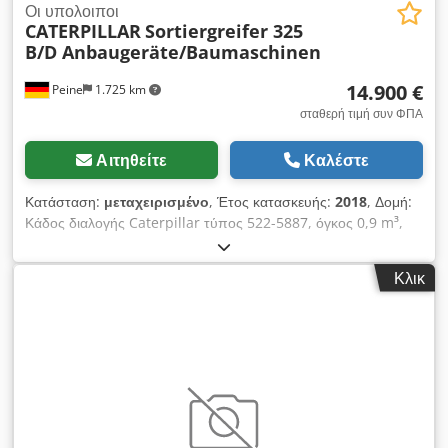
Οι υπολοιποι
CATERPILLAR
Sortiergreifer 325
B/D Anbaugeräte/Baumaschinen
14.900 €
Peine
1.725 km
σταθερή τιμή συν ΦΠΑ
Αιτηθείτε
Καλέστε
Κατάσταση:
μεταχειρισμένο
, Έτος κατασκευής:
2018
, Δομή:
Κάδος διαλογής Caterpillar τύπος 522-5887, όγκος 0,9 m³,
έτος κατασκευής 2018, βάρος: 2.073 kg. Πινακίδα στοιχείων
I.D. μοντέλο 226-4127, τύπος CW20/CW30/CW40, έτος
Κλικ
κατασκευής 2018, βάρος: 141,2 kg. Πώληση μόνο σε
επαγγελματίες. ΚΑΤΑ ΤΗΝ ΕΞΑΓΩΓΗ ΠΛΗΡΩΝΕΤΑΙ ΜΟΝΟ Η
ΚΑΘΑΡΗ ΤΙΜΗ!!!!! ΟΛΕΣ ΟΙ ΠΛΗΡΟΦΟΡΙΕΣ ΧΩΡΙΣ ΕΓΓΥΗΣΗ
ΙΔΙΩΣ ΣΕ ΕΞΟΠΛΙΣΜΟ ΚΑΙ ΑΞΕΣΟΥΑΡ. Βάση όλων των
συμβάσεων αγοράς, τιμολογίων, προτιμολογίων, παραγγελιών
και διαπραγματεύσεων πώλησης αποτελούν οι Γενικοί Όροι
Συναλλαγών μας (βλ. επίσης Το σημείωμα αποποίησης
ευθυνών). Cjdsqrltrjpfx Ankjha