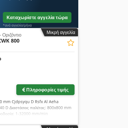
Καταχωρίστε αγγελία τώρα
*ανά αγγελία/μήνα
Μικρή αγγελία
- Οριζόντιο
CWK 800
Πληροφορίες τιμής
250 mm Cjdpsyqu D Rsfx Al Aeha
40 D Διαστάσεις παλέτας: 800x800 mm
ροφοδοσία: 1-32000 mm/min
6,5 σ.α.λ. Φορτίο τραπεζιού: 1150 kg
ήματος: περ. 18,5 τόνους Εσωτερική