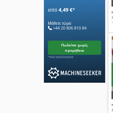
από
4,49 €
*
Μάθετε τώρα
+44 20 806 810 84
πωλείται χωρίς
προμήθεια
*ανά αγγελία/μήνα