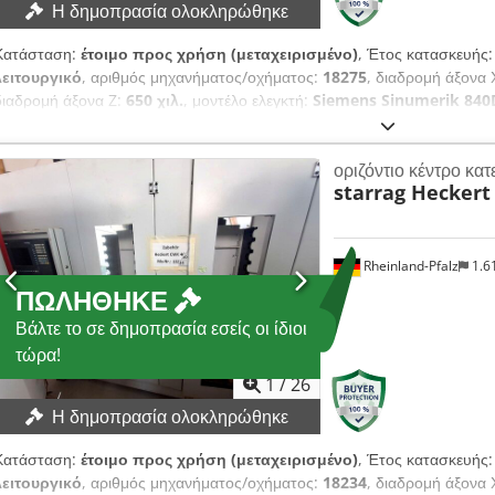
Η δημοπρασία ολοκληρώθηκε
Κατάσταση:
έτοιμο προς χρήση (μεταχειρισμένο)
, Έτος κατασκευής
λειτουργικό
, αριθμός μηχανήματος/οχήματος:
18275
, διαδρομή άξονα 
διαδρομή άξονα Z:
650 χιλ.
, μοντέλο ελεγκτή:
Siemens Sinumerik 840
στρ./λ.
, Χωρίς ελάχιστη τιμή – εγγυημένη πώληση στον υψηλότερο πλε
Μηχάνημα από παραγωγή υψηλής ακρίβειας εξαρτημάτων για CNC περισ
οριζόντιο κέντρο κα
παραγωγή. ΤΕΧΝΙΚΕΣ ΛΕΠΤΟΜΕΡΕΙΕΣ Διαδρομή άξονα X: 650 mm Δια
starrag Heckert
άξονα Z: 650 mm Άξονας C: 360°/απεριόριστος Μέγ. ταχύτητα ατράκτ
Υποδοχή ατράκτου: HSK-A63 Δυνατότητα εσωτερικής ψύξης εργαλείων Θ
κυκλότητας: 5 µm ΛΕΠΤΟΜΕΡΕΙΕΣ ΜΗΧΑΝΗΜΑΤΟΣ Έλεγχος: Siemens 
ΕΞΟΠΛΙΣΜΟΣ Τεκμηρίωση Μεταφορέας ρινισμάτων Δεξαμενή υγρού κοπ
Rheinland-Pfalz
1.6
πύργος αποθήκευσης με 6 θέσεις για έως 8 παλέτες Σημείωση: Το μηχάνη
ΠΩΛΉΘΗΚΕ
εξουσιοδοτημένο ηλεκτρολόγο και έχει προετοιμαστεί επαγγελματικά για
Βάλτε το σε δημοπρασία εσείς οι ίδιοι
τώρα!
1
/
26
Η δημοπρασία ολοκληρώθηκε
Κατάσταση:
έτοιμο προς χρήση (μεταχειρισμένο)
, Έτος κατασκευής
λειτουργικό
, αριθμός μηχανήματος/οχήματος:
18234
, διαδρομή άξονα 