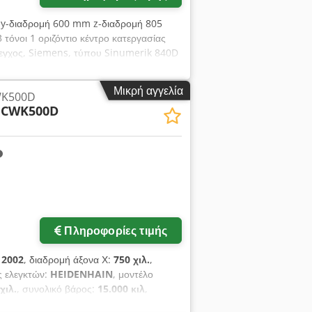
 y-διαδρομή 600 mm z-διαδρομή 805
όνοι 1 οριζόντιο κέντρο κατεργασίας
γχος, Siemens, τύπου Sinumerik 840D
ς Μέγεθος παλέτας 500 x 500 mm
ήριγμα εργαλείων HSK 63 Ταχύτητα max.
Μικρή αγγελία
WK500D
τουργίας 32.450 Ώρες ατράκτου 6.080
CWK500D
οετοιμασία αισθητήρα υπερύθρων
Πληροφορίες τιμής
:
2002
, διαδρομή άξονα Χ:
750 χιλ.
,
ς ελεγκτών:
HEIDENHAIN
, μοντέλο
χιλ.
, συνολικό βάρος:
15.000 κιλ
,
ξονικό οριζόντιο κέντρο κατεργασίας