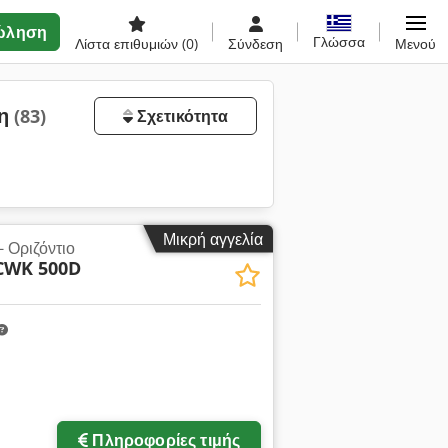
ώληση
Γλώσσα
Λίστα επιθυμιών
(0)
Σύνδεση
Μενού
ση
(83)
Σχετικότητα
Μικρή αγγελία
- Οριζόντιο
CWK 500D
Πληροφορίες τιμής