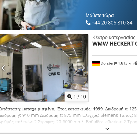
Μάθετε τώρα
+44 20 806 810 84
Κέντρο κατεργασίας 
WMW HECKERT
Dorsten
1.813 km
1
/
10
Κατάσταση:
μεταχειρισμένο
, Έτος κατασκευής:
1999
, Διαδρομή x: 1
Διαδρομή y: 910 mm Διαδρομή z: 875 mm Έλεγχος: Siemens Τύπος: 8
Αριθμός παλετών: 2 Στροφές: 20-6000 σ.α.λ. Βαθμίδες κιβωτίου: 2 Τ
Περιστρεφόμενο τραπέζι: 360x1° Στροφές περιστρεφόμενου τραπεζιού: 1
Υποδοχή ατράκτου: ISO 50 Αλλαγή εργαλείων: 165 θέσεις Βάρος μηχαν