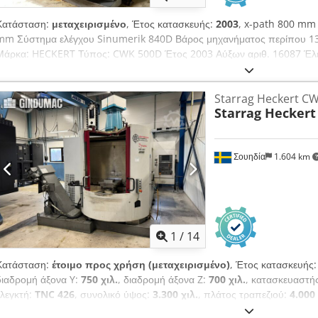
Κατάσταση:
μεταχειρισμένο
, Έτος κατασκευής:
2003
, x-path 800 mm
mm Σύστημα ελέγχου Sinumerik 840D Βάρος μηχανήματος περίπου 13 τ
Μάρκα: HECKERT Τύπος: CWK 500D Έτος 2003 Αύξων αριθ. 16087 Έλε
Διαδρομές κίνησης X/Y/Z 800 x 600 x 805 mm Αλλαγή παλετών 2 φορέ
Περιστροφικό τραπέζι NC 360 x 0,001° Αλλαγή εργαλείων 60 φορές, Στ
Starrag Heckert C
15.000 στροφές ανά λεπτό IKZ 50 bar Chodpjuddgfefx Al Aja Ώρες λει
Starrag Heckert
Αξεσουάρ: Φίλτρο ιμάντα, μεταφορέας ροκανιδιών, ψύξη ατράκτου, Πρ
Σουηδία
1.604 km
1
/
14
Κατάσταση:
έτοιμο προς χρήση (μεταχειρισμένο)
, Έτος κατασκευής
διαδρομή άξονα Y:
750 χιλ.
, διαδρομή άξονα Z:
700 χιλ.
, κατασκευαστή
ελεγκτή:
TNC 426
, συνολικό ύψος:
3.300 χιλ.
, πλάτος τραπεζιού:
4.000 
μέγιστο μήκος προϊόντος:
4.850 χιλ.
, αριθμός αξόνων:
4
, Αυτό το τετρα