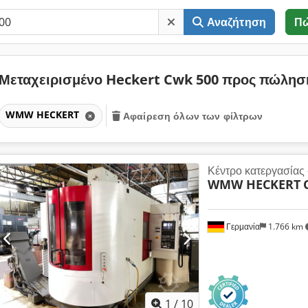
Αναζήτηση
Π
Μεταχειρισμένο Heckert Cwk 500 προς πώλη
WMW HECKERT
Αφαίρεση όλων των φίλτρων
Κέντρο κατεργασίας 
WMW HECKERT
Γερμανία
1.766 km
1
/
10