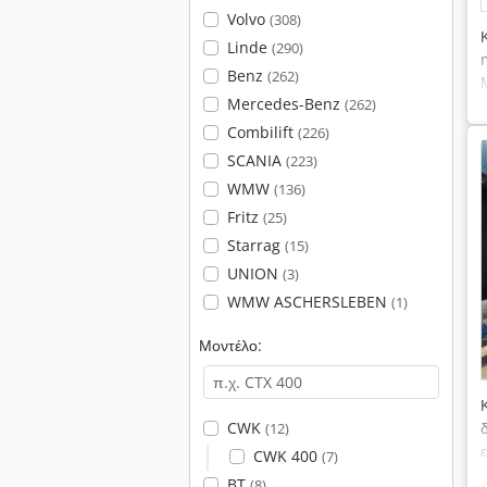
Volvo
(308)
Linde
(290)
Benz
(262)
Mercedes-Benz
(262)
Combilift
(226)
SCANIA
(223)
WMW
(136)
Fritz
(25)
Starrag
(15)
UNION
(3)
WMW ASCHERSLEBEN
(1)
Μοντέλο:
CWK
(12)
CWK 400
(7)
BT
(8)