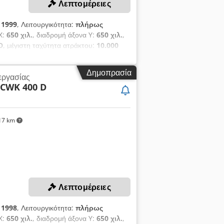
Λεπτομέρειες
:
1999
, Λειτουργικότητα:
πλήρως
Χ:
650 χιλ.
, διαδρομή άξονα Y:
650 χιλ.
,
D
, μέγιστη ταχύτητα ατράκτου:
10.000
ιοδότη! Cjdpfx Ajy Rmz Ael Aoha
τροφικά τραπέζια. Όχι υπεργολαβική
Δημοπρασία
τεργασίας
δρομή άξονα Y: 650 mm Διαδρομή
CWK 400 D
ου υψηλών στροφών: 10.000 στρ./λεπτό
έσεις φορτωτή εργαλείων: 120 Ακρίβεια
Sinumerik 840D Αριθμός αξόνων: 4
ής Διπλός εναλλάκτης παλετών +
17 km
μα έχει τεθεί εκτός λειτουργίας από
 μεταφορά.
Λεπτομέρειες
:
1998
, Λειτουργικότητα:
πλήρως
Χ:
650 χιλ.
, διαδρομή άξονα Y:
650 χιλ.
,