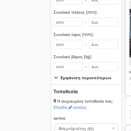
Συνολικό πλάτος [mm]:
-
Συνολικό ύψος [mm]:
-
Συνολικό βάρος [kg]:
-
Εμφάνιση περισσότερων
Τοποθεσία
Η ανιχνευμένη τοποθεσία σας:
χ
Ελλάδα
(αλλάζω)
ler
Heller Baz
Heller Bzh 07
Makino A81
ακτίνα:
Απεριόριστος
(83)