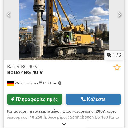
1
/
2
Bauer BG 40 V
Bauer
BG 40 V
Wilhelmshaven
1.921 km
Πληροφορίες τιμής
Καλέστε
Κατάσταση:
μεταχειρισμένο
, Έτος κατασκευής:
2007
, ώρες
λειτουργίας:
10.250 h
, Άνω μέρος: Sennebogen BS 100 Κάτω
μέρος: Bauer UW 130 Κινητήρας: CAT C15 / 433 kW Κιβώτιο