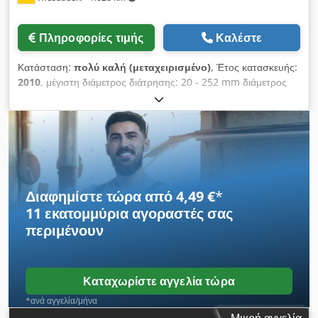
Πληροφορίες τιμής
Καλέστε
Κατάσταση:
πολύ καλή (μεταχειρισμένο)
, Έτος κατασκευής:
2010
, μέγιστη διάμετρος διάτρησης: 20 - 252 mm διάμετρος
διάτρησης σε σκυρόδεμα: 20 - 202 mm Dedpfeznvrpjx
Aqgsck αριθμός ταχυτήτων: 3 ηλεκτρική σύνδεση: 220 V, 2300
W βάρος: 7,4 kg
Διαφημίστε τώρα από 4,49 €
*
11 εκατομμύρια αγοραστές
σας
περιμένουν
Καταχωρίστε αγγελία τώρα
*ανά αγγελία/μήνα
Μικρή αγγελία