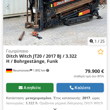
Για άμεση επικοινωνία, τηλεφωνήστε ή στείλτε μήνυμα μέσω
WhatsApp. Μιλάμε ολλανδικά. Μιλάμε γερμανικά. Μιλάμε
αγγλικά.
1
/
25
Γεωτρύπανο
Ditch Witch
JT20 / 2017 BJ / 3.322
H / Bohrgestänge, Funk
79.900 €
Neumünster
1.892 km
σταθερή τιμή συν ΦΠΑ
Αιτηθείτε
Καλέστε
Κατάσταση:
μεταχειρισμένο
, Έτος κατασκευής:
2017
, ώρες
λειτουργίας:
3.322 h
, Οριζόντια μηχανή διάτρησης Ditch Witch
JT20, έτους κατασκευής 2017, με 3.322 ώρες λειτουργίας!