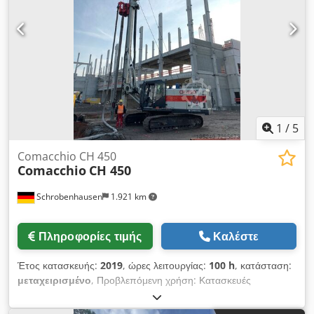
1
/
5
Comacchio CH 450
Comacchio
CH 450
Schrobenhausen
1.921 km
Πληροφορίες τιμής
Καλέστε
Έτος κατασκευής:
2019
, ώρες λειτουργίας:
100 h
, κατάσταση:
μεταχειρισμένο
, Προβλεπόμενη χρήση: Κατασκευές
Επικοινωνήστε με τον Mohamad Fattah Ahmad για
περισσότερες πληροφορίες. Κινητήρας τρυπανιού Comacchio