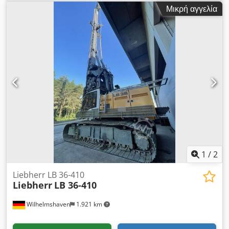
ταχυτήτων: Bauer KDK 390 S Kelly: BK 40 / 470 Κύλινδρος
Μικρή αγγελία
ανύψωσης: 40 τόνων Αντίβαρο: 6+6,5+11,5 τόνοι Dodpfsh
Tyzbex Aqgock Προετοιμασμένο για Kelly, SOB/FDP, CCFA
Προορισμός: Κατασκευές Επικοινωνήστε με τον Mohamad
Fattah Ahmad για περισσότερες πληροφορίες.
1
/
2
Liebherr LB 36-410
Liebherr
LB 36-410
Wilhelmshaven
1.921 km