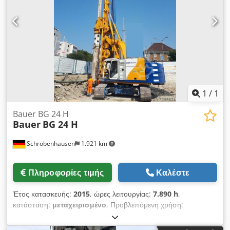
1
/
1
Bauer BG 24 H
Bauer
BG 24 H
Schrobenhausen
1.921 km
Πληροφορίες τιμής
Καλέστε
Έτος κατασκευής:
2015
, ώρες λειτουργίας:
7.890 h
,
κατάσταση:
μεταχειρισμένο
, Προβλεπόμενη χρήση:
Κατασκευές Επικοινωνήστε με τον Mohamad Fattah Ahmad
για περισσότερες πληροφορίες. Έτος κατασκευής: 2015