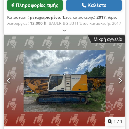
Πληροφορίες τιμής
Καλέστε
Κατάσταση:
μεταχειρισμένο
, Έτος κατασκευής:
2017
, ώρες
λειτουργίας:
13.000 h
, BAUER BG 33 H Έτος κατασκευής 2017
Ώρες λειτουργίας περίπου 13.000 Άνω μέρος BAUER BT 75
Περισσότερες πληροφορίες κατόπιν αιτήματος. Dsdpfjzqcuiox
Μικρή αγγελία
Aqgeck
1
/
1