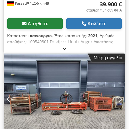
39.900 €
Passau
1.256 km
σταθερή τιμή συν ΦΠΑ
Αιτηθείτε
Καλέστε
Κατάσταση:
καινούργιο
, Έτος κατασκευής:
2021
, Αριθμός
αποθήκης: 100549801 Dcsdjzkz I Iopfx Aqgek Διαστάσεις
μεταφοράς (Μ x Π x Υ): 0 x 0 x 0 ---- Έτος κατασκευής: 2021
Βάρος: 1060 κιλά Πλάκα προσαρμογέα SW48 Likufix
Μικρή αγγελία
Τοποθεσία: Σβάινφουρτ