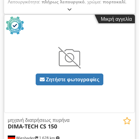
Λειτουργικότητα:
πλήρως λειτουργικό
, χρώμα:
πορτοκαλί
,
Έτος κατασκευής:
2014
, Η εταιρεία μας προσφέρει προς
πώληση Sandvik DD210V One Boom Face Drill Rig για
Μικρή αγγελία
τοιχοποιητικές σήραγγες έως 25 m² UNIVERSAL 360 GRADE,
σε «άριστη» κατάσταση, αγορασμένο απευθείας από τη Γαλλία
και αχρησιμοποίητο. Ο λόγος πώλησης είναι η αναβολή
προγραμματισμένου έργου. Τιμή: €330.000 Τοποθεσία:
Αλβανία Κατάσταση: Σαν καινούριο – πλήρως αυθεντικό
μηχάνημα, ελεγμένο, δοκιμασμένο και επαναβαμμένο. Κύρια
τεχνικά στοιχεία: Κατασκευαστής: Sandvik, Μοντέλο: DD210V
One Boom Face Drill Rig για γαλαρίες έως 25m2, Έτος
κατασκευής: 2014, Ώρες λειτουργίας: 935 ώρες (767 μόνο
Ζητήστε φωτογραφίες
διάτρηση), Κινητήρας: Deutz, υδρόψυκτος, Ισχύς (Power Pack
1): 45 kW (60 hp), Τροφοδοσία: 380V–440V, 60Hz; Boom:
B14NV; Feed (Αριστερά): NTV 6/10 Split feed; Drifter
(Αριστερά): HL510Bar; Σύστημα καταστολής πυρκαγιάς Ansul.
Dsdpsxpvyvsfx Aqgock
μηχανή διατρήσεως πυρήνα
DIMA-TECH
CS 150
Wiesbaden
1.628 km