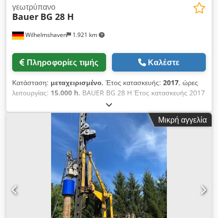
γεωτρύπανο
Bauer
BG 28 H
Wilhelmshaven
1.921 km
Πληροφορίες τιμής
Καλέστε
Κατάσταση:
μεταχειρισμένο
, Έτος κατασκευής:
2017
, ώρες
λειτουργίας:
15.000 h
, BAUER BG 28 H Έτος κατασκευής 2017
Ώρες λειτουργίας περίπου 15.000 Ανώτερο τμήμα BAUER BT
75 Περισσότερες πληροφορίες κατόπιν αιτήματος.
Μικρή αγγελία
Dodpfxezqct Eo Aqgsck