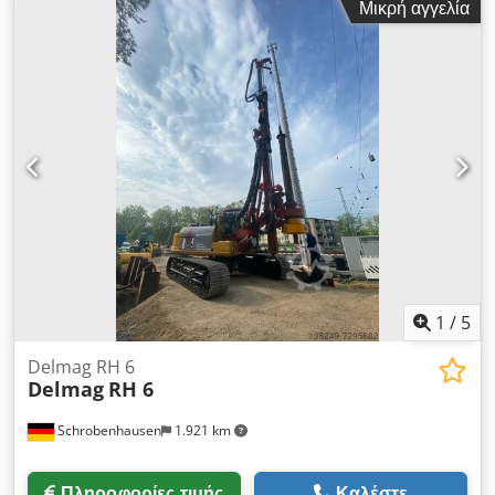
Μικρή αγγελία
Ροπή ροπής max.190 kNm Κινητήρας Cummins 201 kW Εγώ
λεπτομέρειες κατόπιν αιτήματος Dcsdpfeh Tyz Hox Aqgsk
1
/
5
Delmag RH 6
Delmag
RH 6
Schrobenhausen
1.921 km
Πληροφορίες τιμής
Καλέστε