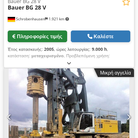
Bauer BG 28 V
Bauer
BG 28 V
Schrobenhausen
1.921 km
Πληροφορίες τιμής
Καλέστε
Έτος κατασκευής:
2005
, ώρες λειτουργίας:
9.000 h
,
κατάσταση:
μεταχειρισμένο
, Προβλεπόμενη χρήση:
Κατασκευές Dcjdsh Tyy Espfx Aqgjk Επικοινωνήστε με τον
Mohamad Fattah Ahmad για περισσότερες πληροφορίες.
Μικρή αγγελία
BAUER BG 28 V Έτος κατασκευής 2004/5 Υπερκατασκευή BS
80 Υπόβαση UW 110 Κινητήρας CAT 354 kW Κινητήρας
τρυπανιού KDK 275 S Προετοιμάστηκε για την Kelly, SOB, FDP
&VDW Προετοιμασμένο για το σύστημα περιβλήματος Bauer