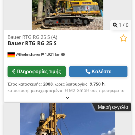
1
/
6
Bauer RTG RG 25 S (A)
Bauer
RTG RG 25 S
Wilhelmshaven
1.921 km
Πληροφορίες τιμής
Καλέστε
Έτος κατασκευής:
2008
, ώρες λειτουργίας:
9.750 h
,
κατάσταση:
μεταχειρισμένο
, Η M2 GmbH σας προσφέρει το
ακόλουθο μηχάνημα: - Εξοπλισμός διάτρησης και διάνοιξης
πασσάλων RTG RG 25S - Υπερκατασκευή : Sennebogen BS
Μικρή αγγελία
80 R - Κινητήρας : CAT C 18 570 kW - Προαιρετικά : Δονητής
MR 125 V, KDK 232 S, DKS 100/200 Dsdpfxoh Tyz As Aqgeck
- Εξοπλισμός : Μέθοδοι διάτρησης με δόνηση, Kelly και SOB,
Το μηχάνημα είναι σε άριστη κατάσταση και έτοιμο για άμεση
χρήση.