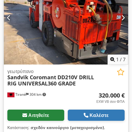
αποκλειστικά για επιδείξεις και εκπαιδευτικούς σκοπούς, μαζί
με όλα τα παρελκόμενά της: 1 τεμ. διατρητική μηχανή Vermeer
D 6x6 Navigator Dodpfoyt Smuox Aqgjck 1 τεμ. αναμικτήρας
διατρητικού υγρού ST 250 (960 λίτρα) 1 τεμ. σύστημα
εντοπισμού κεφαλής διάτρησης DCI SE UK3 (όργανο,
ανιχνευτής, οθόνη, 2 μπαταρίες) 45 τεμ. ράβδοι διάτρησης 1,83
μ / 6 πόδια 1 τεμ. κεφαλή διάτρησης 1 τεμ. διαστολέας οπής
150 mm / 6 ίντσες Το μηχάνημα δεν είναι ανακατασκευασμένο,
είναι πρακτικά καινούργιο!!! Έτοιμο για άμεση εργασία!!!
1
/
7
γεωτρύπανο
Sandvik Coromant
DD210V DRILL
RIG UNIVERSAL360 GRADE
320.000 €
Tiranë
304 km
EXW VB συν ΦΠΑ
Αιτηθείτε
Καλέστε
Κατάσταση:
σχεδόν καινούργιο (μεταχειρισμένο)
,