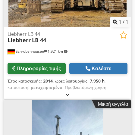
1
/
1
Liebherr LB 44
Liebherr
LB 44
Schrobenhausen
1.921 km
Πληροφορίες τιμής
Καλέστε
Έτος κατασκευής:
2014
, ώρες λειτουργίας:
7.950 h
,
κατάσταση:
μεταχειρισμένο
, Προβλεπόμενη χρήση:
Κατασκευές Επικοινωνήστε με τον Mohamad Fattah Ahmad
για περισσότερες πληροφορίες. Κινητήρας LIEBHERR 505 kW
Μικρή αγγελία
Κινητήρας διάτρησης BAT 510 Dcedpfx Ash Ty Agsqgjk
Προετοιμασία για το σύστημα περιβλήματος Πολύ καλή
κατάσταση Άμεσα διαθέσιμο