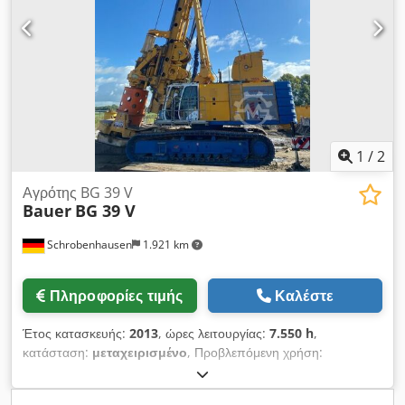
1
/
2
Αγρότης BG 39 V
Bauer
BG 39 V
Schrobenhausen
1.921 km
Πληροφορίες τιμής
Καλέστε
Έτος κατασκευής:
2013
, ώρες λειτουργίας:
7.550 h
,
κατάσταση:
μεταχειρισμένο
, Προβλεπόμενη χρήση:
Κατασκευές Επικοινωνήστε με τον Mohamad Fattah Ahmad
για περισσότερες πληροφορίες. Υπερκατασκευή Sennebogen