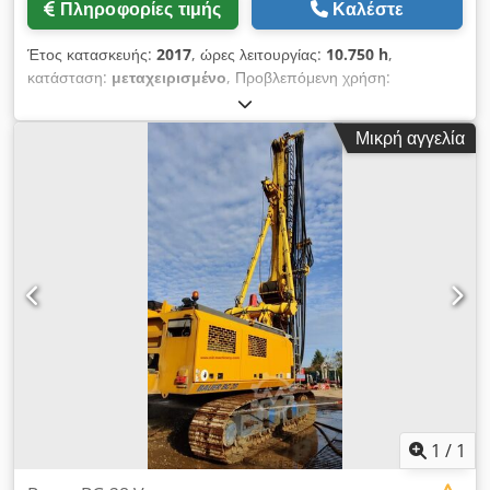
Πληροφορίες τιμής
Καλέστε
Έτος κατασκευής:
2017
, ώρες λειτουργίας:
10.750 h
,
κατάσταση:
μεταχειρισμένο
, Προβλεπόμενη χρήση:
Κατασκευές Επικοινωνήστε με τον Mohamad Fattah Ahmad
για περισσότερες πληροφορίες. -Κίνηση με οπές BAT 410
Μικρή αγγελία
-κινητήρας 390 kW Κύριο βαρούλκο 30 έως Dodpeh Ty Anofx
Aqgjck -Κεντρική λίπανση -συμπιεστής αέρα Πολύ καλή
κατάσταση ! Πολύ καλή κατάσταση !
1
/
1