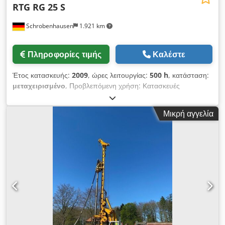
RTG RG 25 S
Schrobenhausen
1.921 km
Πληροφορίες τιμής
Καλέστε
Έτος κατασκευής:
2009
, ώρες λειτουργίας:
500 h
, κατάσταση:
μεταχειρισμένο
, Προβλεπόμενη χρήση: Κατασκευές
Επικοινωνήστε με τον Mohamad Fattah Ahmad για
περισσότερες πληροφορίες. Υπερκατασκευή: Sennebogen BS
Μικρή αγγελία
80 R Σασμάν: BAUER UW 95 R Κινητήρας: CAT C 18 με 570
kW (δεν απαιτείται AdBlue!) Διαθέσιμα εξαρτήματα: τρυπάνι
Kelly KDK 235 S / τρυπάνι διπλής κεφαλής DKS 100/ 200 -02 /
δονητής MR 125 V Dedoh Tyyhepfx Aqgeck Αυτό το
μηχάνημα έχει ΜΟΝΟ 500 ώρες λειτουργίας και είναι σε ΝΕΑ
ΚΑΤΑΣΤΑΣΗ!!!