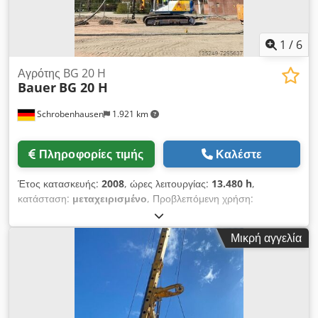
1
/
6
Αγρότης BG 20 H
Bauer
BG 20 H
Schrobenhausen
1.921 km
Πληροφορίες τιμής
Καλέστε
Έτος κατασκευής:
2008
, ώρες λειτουργίας:
13.480 h
,
κατάσταση:
μεταχειρισμένο
, Προβλεπόμενη χρήση:
Κατασκευές Μάρκα κινητήρα: CAT Επικοινωνήστε με τον
Mohamad Fattah Ahmad για περισσότερες πληροφορίες.
Μικρή αγγελία
Έτος κατασκευής 2008 Υπερκατασκευή Bauer BT 60 Υποδομή
Bauer UW 60 Κινητήρας CAT/ 205 kW Bauer KDK 203 SL
Bauer Kelly BK 20 / 368 / 3 / 24 Πρόσθετος εξοπλισμός :
κλιματισμός, συμπιεστής, κεντρική λίπανση Dcodpfx Aqeh
Tyyzsgok Το μηχάνημα είναι σε καλή κατάσταση και έτοιμο για
άμεση χρήση!