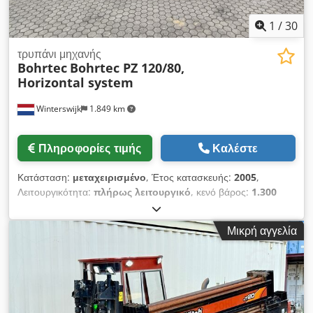
1
/
30
τρυπάνι μηχανής
Bohrtec
Bohrtec PZ 120/80,
Horizontal system
Winterswijk
1.849 km
Πληροφορίες τιμής
Καλέστε
Κατάσταση:
μεταχειρισμένο
, Έτος κατασκευής:
2005
,
Λειτουργικότητα:
πλήρως λειτουργικό
, κενό βάρος:
1.300
κιλ
, Οριζόντια διάταξη γεώτρησης/πίεσης, πλήρης, με πολλά
προσαρτήματα. Dodjzp Sa Eepfx Aqgsck Bohrtec PZ 120/80.
Μικρή αγγελία
Έτος κατασκευής 2005. Βάρος 1300 kg. Δύναμη πίεσης 1200
kN. Δύναμη έλξης 800 kN. Μήκος 325 cm. Πλάτος 60 cm. 46
προσαρτήματα μήκους 100 cm και διαμέτρου 22 cm. 72
προσαρτήματα μήκους 100 cm και διαμέτρου 6 cm. Κιβώτιο με
συνδέσμους και διάφορα άλλα εξαρτήματα. Δείτε τις
φωτογραφίες. Τιμή καθαρή + 21% ΦΠΑ ή καθαρή για εξαγωγή.