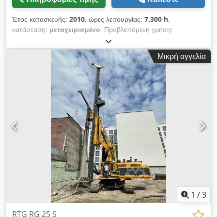
Έτος κατασκευής:
2010
, ώρες λειτουργίας:
7.300 h
,
κατάσταση:
μεταχειρισμένο
, Προβλεπόμενη χρήση:
Κατασκευές Επικοινωνήστε με τον Mohamad Fattah Ahmad
για περισσότερες πληροφορίες. Dcedpfx Ash Ty Aceqgsk
Μικρή αγγελία
Φορέας βάσης CAT 312 Κινητήρας 67 kW Τραπέζι τρυπανιών
BT 60 / 60 kNm Kelly K 298 4/15m Βαρούλκο τροφοδοσίας
ελκτικής δύναμης 100 kN Κύριο βαρούλκο ελκτικής δύναμης
100 kN Συνολικό βάρος 26200 kg Μηχανή LOW HEAD!
1
/
3
RTG RG 25 S