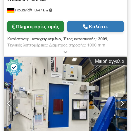
Γερμανία
1.647 km
Πληροφορίες τιμής
Καλέστε
Κατάσταση:
μεταχειρισμένο
, Έτος κατασκευής:
2009
,
Τεχνικές λεπτομέρειες: Διάμετρος στροφής: 1000 mm
Διάμετρος ταλάντευσης: 1000 mm 1. Τεχνικά στοιχεία Τύπος
μηχανής: Τόρνος κατακόρυφος πυργίσκος Κατασκευαστής:
Μικρή αγγελία
Hessapp Τύπος: DV 62 Αριθμός σειράς: 14.2308 Εύρος
εργασίας του άξονα Μεγαλύτερη διάμετρος 1000 mm κάθετη
διάμετρος πτερυγίου 900 mm Διαδρομή οριζόντιας ολίσθησης
1810 mm Συνολική διαδρομή 2315 mm άξονας περιστροφής
Κεφαλή άξονα με κώνο κεντραρίσματος σύμφωνα με DIN
55021 A15 Διάμετρος άξονα στο μπροστινό έδρανο 203 mm
Κύρια κίνηση Μέσω ελεγχόμενου ασύγχρονου κινητήρα και
ταχυτήτων με εναλλαγή εμβέλειας. Ταχύτητες ατράκτου Εύρος
στροφών I: 5 - 350 rpm. Εύρος στροφών II: 30 - 1000 rpm.
Ταχύτητα διαδρομής άξονας Χ/Ζ: 10 m/min. Crodpfx Aet
Rmdzjb Tof Άξονας W1: 8 rpm Χωρίς άξονα C *