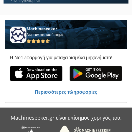
Hessap
*ανά αγγελία/μήνα
Hessapp Dvt
Hoefler
Machineseeker
Δωρεάν στο κατάστημα
Hommel
Hss
Η Νο1 εφαρμογή για μεταχειρισμένα μηχανήματα!
Hydrap
Ilmetech
Schaffer 2336
Περισσότερες πληροφορίες
Schaffer 4042
Schechtl
Machineseeker.gr είναι επίσημος χορηγός του:
Sip Hauser