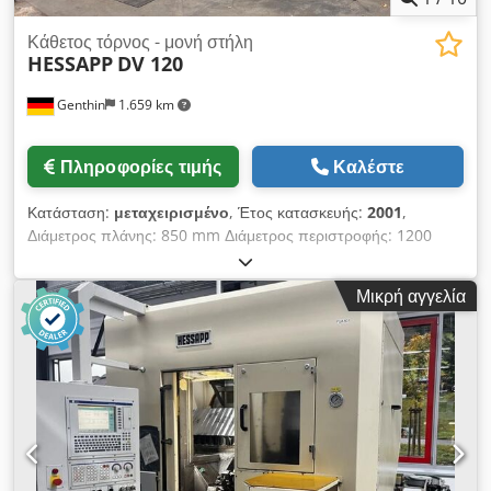
Κάθετος τόρνος - μονή στήλη
HESSAPP
DV 120
Genthin
1.659 km
Πληροφορίες τιμής
Καλέστε
Κατάσταση:
μεταχειρισμένο
, Έτος κατασκευής:
2001
,
Διάμετρος πλάνης: 850 mm Διάμετρος περιστροφής: 1200
mm Ύψος τόρνευσης: 1000 mm Σύστημα ελέγχου: Siemens
Τύπος: 840 D Αλλαγή εργαλείων: 36 θέσεις Διαδρομή άξονα X:
Μικρή αγγελία
870 mm Διαδρομή άξονα Z: 1020 mm Τα τεχνικά δεδομένα
προέρχονται από τον κατασκευαστή ή τον ιδιοκτήτη και είναι
χωρίς δέσμευση για εμάς. Διευκρινίζεται ότι μπορεί να
μεσολαβήσει πώληση· ισχύουν αποκλειστικά οι γενικοί και
εμπορικοί όροι μας. Σχετικά με εμάς: - Περισσότερες από 400
δικές μας μηχανές σε απόθεμα - Περισσότερα από 15.000 m²
αποθηκευτικοί χώροι, γερανοϊκανότητα 70 τόνων - Πάνω από
10.000 είδη αξεσουάρ για το εργαστήριό σας Εάν θέλετε να
πουλήσετε μηχανήματα, γραμμές παραγωγής ή την επιχείρησή