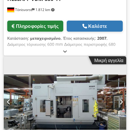
Tönisvorst
1.812 km
Πληροφορίες τιμής
Καλέστε
Κατάσταση:
μεταχειρισμένο
, Έτος κατασκευής:
2007
,
Διάμετρος τόρνευσης 600 mm Διάμετρος περιστροφής 680
mm Ύψος τόρνευσης 600 mm Άξονας z 500 mm Άξονας x
560 mm Κυρίως ισχύς ατράκτου 65/80 kW Cjdpfx Absv Rrq
Μικρή αγγελία
Do Tjrf Στροφές κυρίως ατράκτου: 2800 Αλλαξιέρα τεμαχίων με
12 θέσεις Τροφοδοσία άξονα z 0,01-30.000 mm/min
Τροφοδοσία άξονα x 0,01-45.000 mm/min Τσοκ Rota NCR
630 mm Τάση 400 V Συχνότητα 50 Hz Έλεγχος Siemens 840
D pl Συνολική απαίτηση ισχύος 140 A Βάρος μηχανήματος
περ. 18 t Διαστάσεις περ. 6,5 x 3,8 x 4,20 m
Συμπεριλαμβανομένης παλέτας με εργαλεία. Σύστημα
μέτρησης τεμαχίου εργασίας