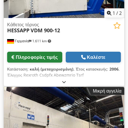
1
/
2
Κάθετος τόρνος
HESSAPP
VDM 900-12
Γερμανία
1.611 km
Πληροφορίες τιμής
Καλέστε
Κατάσταση:
καλή (μεταχειρισμένη)
, Έτος κατασκευής:
2006
,
Έλεγχος Rexroth Csdpfx Abewzmrio Tsrf
Μικρή αγγελία