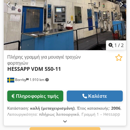
1
/
2
Πλήρης γραμμή για μουαγιέ τροχών
φορτηγών
HESSAPP
VDM 550-11
Borrby
1.910 km
Πληροφορίες τιμής
Καλέστε
Κατάσταση:
καλή (μεταχειρισμένη)
, Έτος κατασκευής:
2006
,
Λειτουργικότητα:
πλήρως λειτουργικό
, Γραμμή 1 – Hessapp
Η Γραμμή 1 αποτελείται από 3 τόρνους Hessapp
ενσωματωμένους με σύστημα γερανογεφυρώματος για