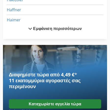
Haffner
Haimer
Εμφάνιση περισσότερων
Hauser
Heckert
Heller
Helma
Hensel
Διαφημίστε τώρα από 4,49 €
*
11 εκατομμύρια αγοραστές
σας
Herkules
περιμένουν
Heska
Hess Junior
Καταχωρίστε αγγελία τώρα