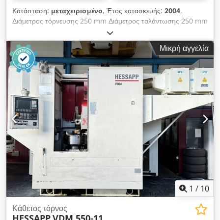
Κατάσταση:
μεταχειρισμένο
, Έτος κατασκευής:
2004
,
Διάμετρος τόρνευσης 250 mm Διάμετρος ταλάντωσης 250 mm
Ύψος τόρνευσης 250 mm Έλεγχος Siemens Sinumerik 840 D
Συνολική ισχύς 60 kW Βάρος μηχανήματος περ. 9 t Κάθετος
Μικρή αγγελία
τόρνος HESSAPP DVH 250 Έτος κατασκευής 2004 Έλεγχος
Siemens Sinumerik 840 D Διαδρομές μετακίνησης: Διάμετρος
τόρνευσης 250 mm Διάμετρος ταλάντωσης 250 mm Ύψος
τεμαχίου + τσοκ 250 mm Σταυροκυλιστήρες: Διαδρομή
κάθετου καροτσιού 300 mm Διαδρομή οριζόντιου καροτσιού
180 mm Το μηχάνημα είναι αποσυναρμολογημένο και έτοιμο
για φόρτωση. Csdjzdvgfopfx Ab Torf Περισσότερα τεχνικά
στοιχεία βλ. συνημμένο.
1
/
10
Κάθετος τόρνος
HESSAPP
VDM 550-11