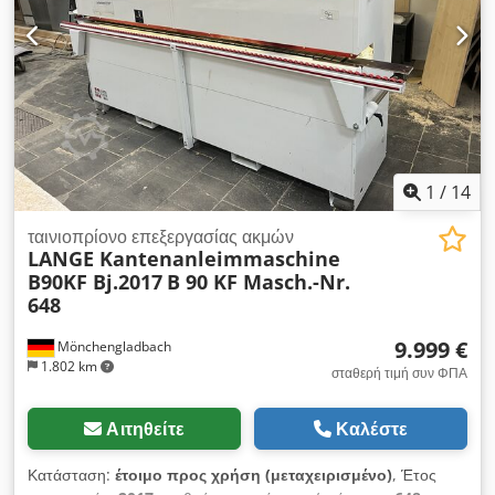
1
/
14
ταινιοπρίονο επεξεργασίας ακμών
LANGE Kantenanleimmaschine
B90KF Bj.2017
B 90 KF Masch.-Nr.
648
9.999 €
Mönchengladbach
1.802 km
σταθερή τιμή συν ΦΠΑ
Αιτηθείτε
Καλέστε
Κατάσταση:
έτοιμο προς χρήση (μεταχειρισμένο)
, Έτος