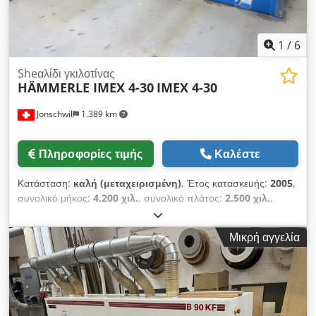
1
/
6
Sheαλίδι γκιλοτίνας
HÄMMERLE IMEX 4-30
IMEX 4-30
Jonschwil
1.389 km
Πληροφορίες τιμής
Καλέστε
Κατάσταση:
καλή (μεταχειρισμένη)
, Έτος κατασκευής:
2005
,
συνολικό μήκος:
4.200 χιλ.
, συνολικό πλάτος:
2.500 χιλ.
,
συνολικό ύψος:
1.800 χιλ.
, μέγιστο ύψος προϊόντος:
4 χιλ.
,
συνολικό βάρος:
7.000 κιλ
, Ικανότητα κοπής 4 mm, μήκος
Μικρή αγγελία
κοπής 3050 mm, βάθος λαιμού 350 mm, μοτέρ 18,5 KW,
μηχανοκίνητο πίσω μετρητή, βραχίονες στήριξης με κλίμακα,
γραμμή κοπής, πεντάλ ποδιού, πνευματικό στήριγμα φύλλων,
νέος έλεγχος IMEX PLC, διαστάσεις 420x250x180 cm, περίπου
6500 kg. Dkjdpfetp I S Aex Afwor