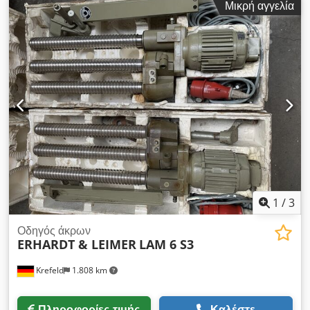
επικοινωνήστε μαζί μας τηλεφωνικά ή μέσω email.
Μικρή αγγελία
+ δεξιά, Djdpfxow Tdvbo Afwjkr Η τιμή αναφέρεται σε 1
ζευγάρι το καθένα
1
/
3
Οδηγός άκρων
ERHARDT & LEIMER
LAM 6 S3
Krefeld
1.808 km
Πληροφορίες τιμής
Καλέστε