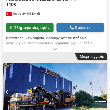
110S
Τουρκία
491 km
Πληροφορίες τιμής
Καλέστε
Κατάσταση:
καινούργιο
, Λειτουργικότητα:
πλήρως
λειτουργικό
, τύπος καυσίμου:
υβριδικό
, χρώμα:
άλλο
,
συνολικό βάρος:
50.000 κιλ
, Έτος κατασκευής:
2026
, *Όλα τα
προϊόντα μας κατασκευάζονται με φροντίδα και καλύπτονται με
Μικρή αγγελία
εγγύηση 1 έτους! *Εγκατάσταση και εκπαίδευση χειριστή
ΔΩΡΕΑΝ Ο ερπυστριοφόρος κινητός θραυστήρας κρούσης
Fabo FTI-110s αποτελεί ένα πλήρες κινητό σύστημα, το οποίο
κινείται σε υδραυλικά κινούμενο ερπυστριοφόρο σύστημα με
ταχύτητα 1 km/h και συνδυάζει δονούμενη προπαραγωγική
σίτα (vibrating grizzly feeder), θραυστήρα κρούσης,
αναδιπλούμενους μεταφορικούς ιμάντες αποθήκευσης, μονάδα
ελέγχου και ηλεκτρογεννήτρια. Στις σημερινές συνθήκες και
τεχνολογικές διαδικασίες, οι επιχειρήσεις αρχίζουν να εξετάζουν
πώς να κάνουν τον τομέα δραστηριότητάς τους πιο αποδοτικό.
Καθώς αυξάνουν την αποδοτικότητα, λαμβάνουν πάντα υπόψη