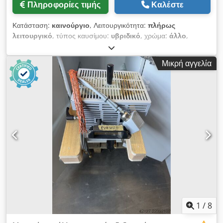
Πληροφορίες τιμής
Καλέστε
Κατάσταση:
καινούργιο
, Λειτουργικότητα:
πλήρως
λειτουργικό
, τύπος καυσίμου:
υβριδικό
, χρώμα:
άλλο
,
συνολικό βάρος:
52.000 κιλ
, Έτος κατασκευής:
2026
, *Όλα τα
προϊόντα μας κατασκευάζονται με φροντίδα και καλύπτονται
Μικρή αγγελία
από εγγύηση 1 έτους! *Δωρεάν εγκατάσταση και εκπαίδευση
χειριστή Ο ερπυστριοφόρος θραυστήρας κρούσης Fabo FTI-
130 αποτελεί ένα πλήρες κινητό σύστημα, το οποίο κινείται
μέσω υδραυλικά κινούμενου ερπυστριοφόρου συστήματος με
ταχύτητα 1 km/h και περιλαμβάνει δονητικό τροφοδότη grizzly,
θραυστήρα κρούσης, αναδιπλούμενους ταινιόδρομους
στοκαρίσματος, μονάδα ελέγχου και ηλεκτρογεννήτρια. Στη
σύγχρονη εποχή και με την τεχνολογική πρόοδο, οι
επιχειρήσεις αναζητούν συνεχώς τρόπους για να καταστήσουν
τη δραστηριότητά τους πιο αποδοτική. Λαμβάνουν υπόψη
τους την αποδοτικότητα των μηχανημάτων, το χαμηλό κόστος
λειτουργίας και τις ανάγκες σε προσωπικό. Οι ερπυστριοφόροι
θραυστήρες μας μπορούν να λειτουργούν αποδοτικά ακόμα και
στα πιο απαιτητικά λατομεία χάρη στον ειδικά σχεδιασμένο
1
/
8
συμπαγή σκελετό τους. Υπάρχει δυνατότητα προσαρμογής