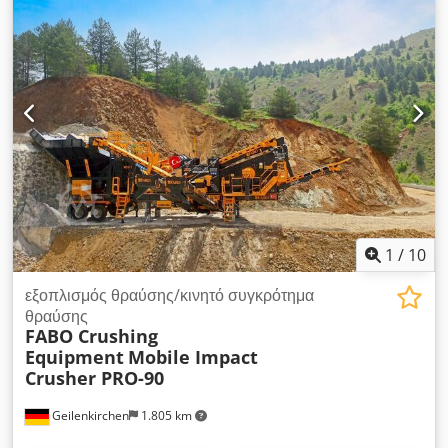
κανόνας 60x60x2500 mm Dkedpsxdtrrjfx Afwsr
1
/
10
εξοπλισμός θραύσης/κινητό συγκρότημα
θραύσης
FABO Crushing
Equipment
Mobile Impact
Crusher PRO-90
Geilenkirchen
1.805 km