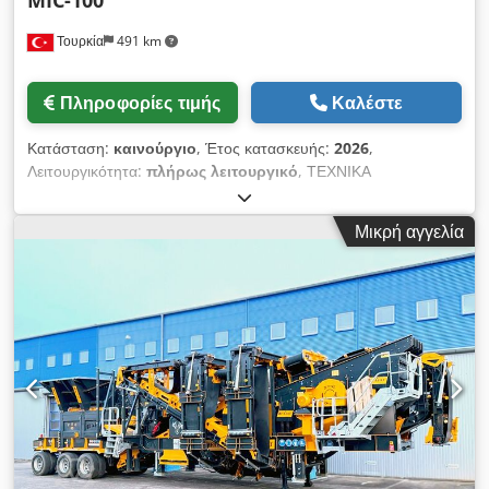
MIC-100
στο DübelJet Συμπεριλαμβάνεται ρυθμιζόμενη καθ' ύψος
Τουρκία
491 km
ανάρτηση σωλήνα κόλλας Περιλαμβάνει: 1 HoKuTech |
LeimJet Συσκευή δοσομέτρησης κόλλας για επεξεργασία
αντίθετης οπής Για ιξώδη κόλλας PVAc έως 75.000 mPas
Πληροφορίες τιμής
Καλέστε
Συμπεριλαμβάνει ακροφύσιο για καβίλιες Ø 8 mm, ακροφύσιο
για λεπίδα Τοποθεσία: Flörsheim Διαθεσιμότητα: Άμεση
Κατάσταση:
καινούργιο
, Έτος κατασκευής:
2026
,
Λειτουργικότητα:
πλήρως λειτουργικό
, ΤΕΧΝΙΚΑ
ΧΑΡΑΚΤΗΡΙΣΤΙΚΑ: - Χωρητικότητα Παραγωγής: 150-200 τόνοι
ανά ώρα - Τύπος & Διαστάσεις Θραυστήρα: Turbo Impact
Μικρή αγγελία
Crusher – 1200x1000mm - Μέγιστο Μέγεθος Τροφοδοσίας:
600mm - Συνολική Ισχύς Κινητήρα: 220 kW Το MIC-100
αποτελείται από: • Λεκάνη τροφοδοσίας • Δονητικό τροφοδότη
τύπου Grizzly (Bypass) • Θραυστήρα Κρούσης Turbo •
Αναδιπλούμενους ιμάντες παράκαμψης και αποθήκευσης •
Υδραυλικά υποστηρίγματα Djdpfx Aezrlw Nsfwokr • Κινητό
σασί με άξονες και ελαστικά • Πλήρες αυτόματο σύστημα •
Εύκολες πλατφόρμες συντήρησης • Γεννήτρια ντίζελ
(προαιρετικό) *Όλα τα προϊόντα μας κατασκευάζονται με
προσοχή και καλύπτονται από εγγύηση 1 έτους! *Η
εγκατάσταση και εκπαίδευση χειριστή είναι ΔΩΡΕΑΝ ΓΙΑ