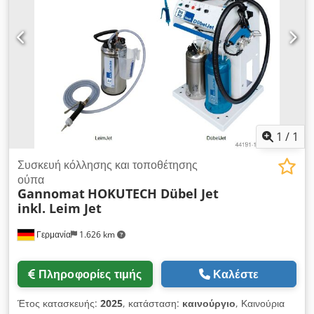
1
/
1
Συσκευή κόλλησης και τοποθέτησης
ούπα
Gannomat
HOKUTECH Dübel Jet
inkl. Leim Jet
Γερμανία
1.626 km
Πληροφορίες τιμής
Καλέστε
Έτος κατασκευής:
2025
, κατάσταση:
καινούργιο
, Καινούρια