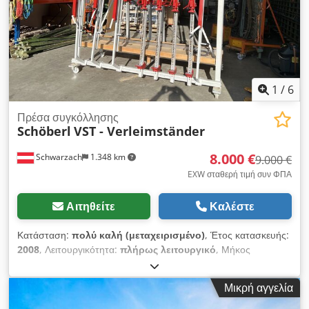
1
/
6
Πρέσα συγκόλλησης
Schöberl
VST - Verleimständer
8.000 €
Schwarzach
1.348 km
9.000 €
EXW σταθερή τιμή συν ΦΠΑ
Αιτηθείτε
Καλέστε
Κατάσταση:
πολύ καλή (μεταχειρισμένο)
, Έτος κατασκευής:
2008
, Λειτουργικότητα:
πλήρως λειτουργικό
, Μήκος
σύσφιξης 2500 mm Ύψος σύσφιξης 2200 mm 8 τεμ. βάσεις με
ρολό και στοιχεία σύσφιξης & αντερίσματα 4 τεμ. βραχίονες
Μικρή αγγελία
πίεσης για ανάρτηση με κλείδωμα με άξονα Κινητή έκδοση
Εξοπλισμός και στις δύο πλευρές 1 τεμ. θερμαινόμενος