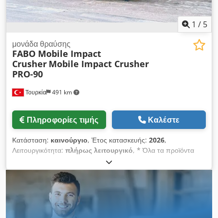
ΠΕΡΙΣΣΟΤΕΡΕΣ ΠΛΗΡΟΦΟΡΙΕΣ ΕΠΙΚΟΙΝΩΝΗΣΤΕ ΜΑΖΙ
ΜΑΣ!
1
/
5
μονάδα θραύσης
FABO Mobile Impact
Crusher
Mobile Impact Crusher
PRO-90
Τουρκία
491 km
Πληροφορίες τιμής
Καλέστε
Κατάσταση:
καινούργιο
, Έτος κατασκευής:
2026
,
Λειτουργικότητα:
πλήρως λειτουργικό
, * Όλα τα προϊόντα
μας κατασκευάζονται με φροντίδα και καλύπτονται από
εγγύηση 1 έτους! * Εγκατάσταση και εκπαίδευση χειριστή
ΔΩΡΕΑΝ Η σειρά FABO PRO είναι ένας κινητός κλειστού
κυκλώματος θραυστήρας, κατάλληλος ιδιαίτερα για
ασβεστόλιθο και άλλους τύπους λίθων με μαλακή ή μεσαία
σκληρότητα. ΚΥΡΙΑ ΧΑΡΑΚΤΗΡΙΣΤΙΚΑ: * Θραύση σε κλειστό