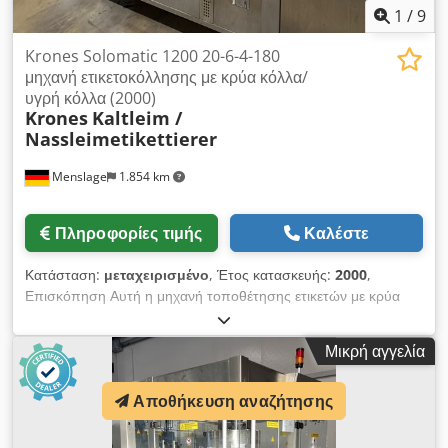
1
/
9
Krones Solomatic 1200 20-6-4-180
μηχανή ετικετοκόλλησης με κρύα κόλλα/
υγρή κόλλα (2000)
Krones
Kaltleim /
Nassleimetikettierer
Menslage
1.854 km
Πληροφορίες τιμής
Καλέστε
Κατάσταση:
μεταχειρισμένο
, Έτος κατασκευής:
2000
,
Επισκόπηση Αυτή η μηχανή τοποθέτησης ετικετών με κρύα
κόλλα κατασκευάστηκε το 2000 από την Krones. Η μηχανή έχει
σχεδιαστεί για την τοποθέτηση ετικετών με κρύα κόλλα σε
Μικρή αγγελία
φιάλες. Είναι εξοπλισμένη με τρεις μονάδες ετικετοκόλλησης
(πρόσθια, οπίσθια και λαιμού/σφραγιστική ετικέτα) και
Αποθήκευση αναζήτησης
λειτουργεί με τραπέζι περιστροφής 20 κεφαλών, καθιστώντας
την κατάλληλη για γραμμές παραγωγής ποτών μεσαίας
ταχύτητας. Η εγκατάσταση διαθέτει ενσωματωμένο σύστημα