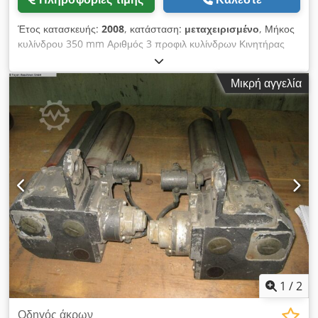
Έτος κατασκευής:
2008
, κατάσταση:
μεταχειρισμένο
, Μήκος
κυλίνδρου 350 mm Αριθμός 3 προφιλ κυλίνδρων Κινητήρας
ηλεκτρικός kW 1 ζεύγος μεταχειρισμένων απλωτήρων ακμής,
ως οδηγός υφασμάτινης ταινίας για περιελισσόμενα
Μικρή αγγελία
υφασμάτινα άκρα (πλεκτό) Τύπος LAM 6 S3, ηλεκτρική κίνηση,
κατασκευή αριστερή + δεξιά, η τιμή αφορά το ζεύγος,
Dkedpfjw Tm Tcox Afwjr
1
/
2
Οδηγός άκρων