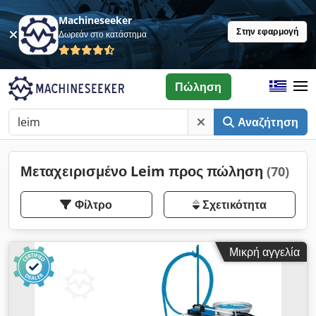
Machineseeker
Στην εφαρμογή
Δωρεάν στο κατάστημα
Πώληση
Αναζήτηση
Μεταχειρισμένο Leim προς πώληση
(70)
Φίλτρο
Σχετικότητα
Μικρή αγγελία