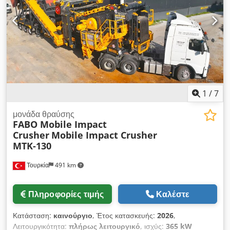
Υδραυλικά υποστηρίγματα • Κινητό σασί με άξονες και ελαστικά
• Πλήρες αυτόματο σύστημα • Εύκολες πλατφόρμες
συντήρησης • Γεννήτρια ντίζελ (προαιρετικό) *Όλα τα προϊόντα
μας κατασκευάζονται με προσοχή και καλύπτονται από
εγγύηση 1 έτους! *Η εγκατάσταση και εκπαίδευση χειριστή
είναι ΔΩΡΕΑΝ Dkjdpfxszp U A Aj Afwor ΓΙΑ ΠΕΡΙΣΣΟΤΕΡΕΣ
ΠΛΗΡΟΦΟΡΙΕΣ ΕΠΙΚΟΙΝΩΝΗΣΤΕ ΜΑΖΙ ΜΑΣ!
1
/
7
μονάδα θραύσης
FABO Mobile Impact
Crusher
Mobile Impact Crusher
MTK-130
Τουρκία
491 km
Πληροφορίες τιμής
Καλέστε
Κατάσταση:
καινούργιο
, Έτος κατασκευής:
2026
,
Λειτουργικότητα:
πλήρως λειτουργικό
, ισχύς:
365 kW