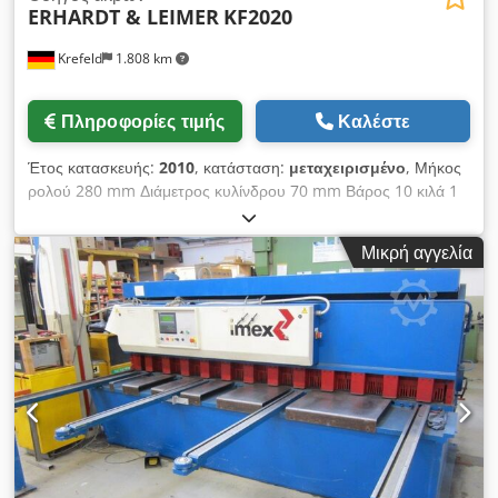
ERHARDT & LEIMER
KF2020
Krefeld
1.808 km
Πληροφορίες τιμής
Καλέστε
Έτος κατασκευής:
2010
, κατάσταση:
μεταχειρισμένο
, Μήκος
ρολού 280 mm Διάμετρος κυλίνδρου 70 mm Βάρος 10 κιλά 1
ζεύγος οδηγών μεταφορικού ιμάντα μεταχειρισμένων
εμπορευμάτων, Dodow Tdu Depfx Afwskr Τύπος KF 2020
Μικρή αγγελία
πνευματικό. Έκδοση αριστερά + δεξιά, Η τιμή αναφέρεται σε 1
ζευγάρι το καθένα