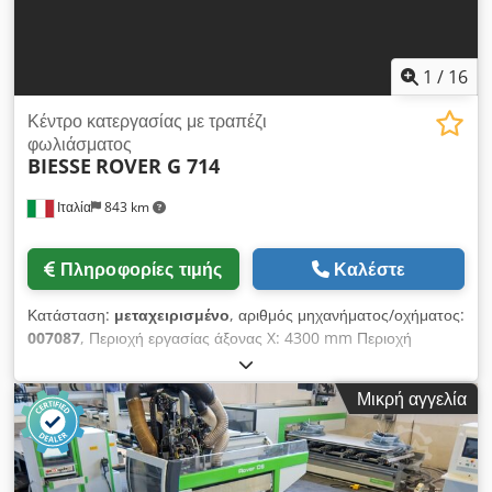
1
/
16
Κέντρο κατεργασίας με τραπέζι
φωλιάσματος
BIESSE
ROVER G 714
Ιταλία
843 km
Πληροφορίες τιμής
Καλέστε
Κατάσταση:
μεταχειρισμένο
, αριθμός μηχανήματος/οχήματος:
007087
, Περιοχή εργασίας άξονας X: 4300 mm Περιοχή
εργασίας άξονας Y: 2200 mm Εργαζόμενη επιφάνεια: Τραπέζι
nesting Ισχύς κύρινης ατράκτου: 12 kW Cedpfsy Nkrvox
Μικρή αγγελία
Akworf Αριθμός ελεγχόμενων αξόνων: 4 άξονες Αριθμός
τρυπανιών ατράκτου: 40 Αριθμός θέσεων εργαλείων: 30