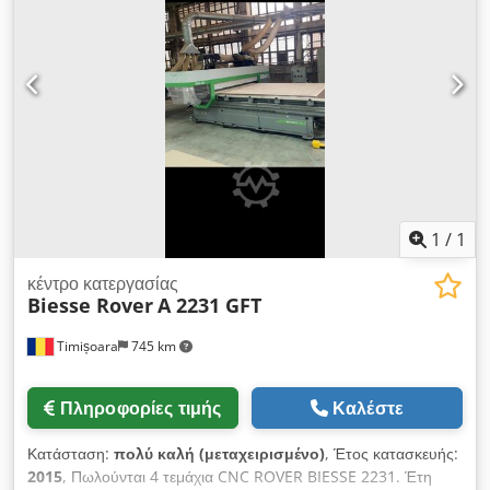
1
/
1
κέντρο κατεργασίας
Biesse Rover
A 2231 GFT
Timișoara
745 km
Πληροφορίες τιμής
Καλέστε
Κατάσταση:
πολύ καλή (μεταχειρισμένο)
, Έτος κατασκευής:
2015
, Πωλούνται 4 τεμάχια CNC ROVER BIESSE 2231. Έτη