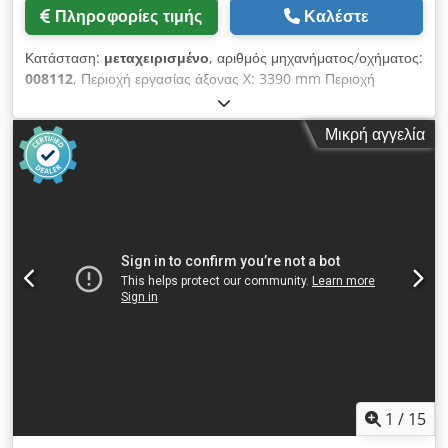
Πληροφορίες τιμής
Καλέστε
Κατάσταση:
μεταχειρισμένο
, αριθμός μηχανήματος/οχήματος:
008112
, Περιοχή εργασίας άξονας X: 3390 mm Περιοχή
εργασίας άξονας Y: 1535 mm Crodpfow Idgvjx Akwof
Επιφάνεια εργασίας: με κονσόλες στήριξης με κενό Ισχύς
Μικρή αγγελία
κύριας ατράκτου: 15 kW Αριθμός ελεγχόμενων αξόνων: 5
άξονες Αριθμός ατράκτων γεώτρησης: 21 Αριθμός θέσεων
εργαλείων: 14
1
/
15