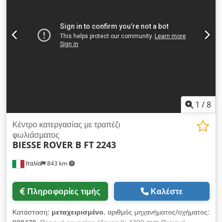
1
/
8
Κέντρο κατεργασίας με τραπέζι
φωλιάσματος
BIESSE
ROVER B FT 2243
Ιταλία
843 km
Πληροφορίες τιμής
Καλέστε
Κατάσταση:
μεταχειρισμένο
, αριθμός μηχανήματος/οχήματος: