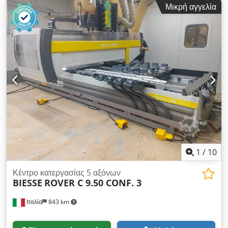
Μικρή αγγελία
ελεγχόμενων αξόνων: 4 άξονες Cedpfeyqxxrox Akwerf
Μέγιστο ύψος άκρης: 60 χιλ. Αριθμός αξόνων διάτρησης: 39
Αριθμός θέσεων εργαλείων: 22
1
/
10
Κέντρο κατεργασίας 5 αξόνων
BIESSE
ROVER C 9.50 CONF. 3
Ιταλία
843 km