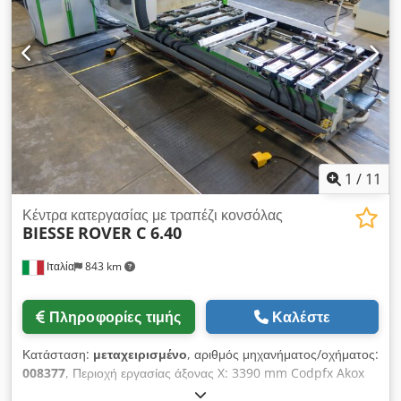
1
/
11
Κέντρα κατεργασίας με τραπέζι κονσόλας
BIESSE
ROVER C 6.40
Ιταλία
843 km
Πληροφορίες τιμής
Καλέστε
Κατάσταση:
μεταχειρισμένο
, αριθμός μηχανήματος/οχήματος:
008377
, Περιοχή εργασίας άξονας X: 3390 mm Codpfx Akox
Swb Aowjrf Περιοχή εργασίας άξονας Y: 1570 mm Επίπεδο