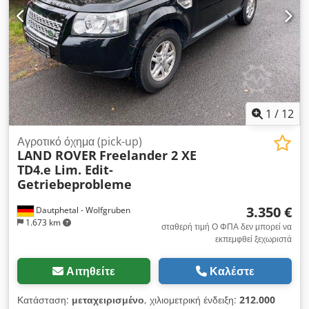
1
/
12
Αγροτικό όχημα (pick-up)
LAND ROVER
Freelander 2 XE
TD4.e Lim. Edit-
Getriebeprobleme
3.350 €
Dautphetal - Wolfgruben
1.673 km
σταθερή τιμή Ο ΦΠΑ δεν μπορεί να
εκπεμφθεί ξεχωριστά
Αιτηθείτε
Καλέστε
Κατάσταση:
μεταχειρισμένο
, χιλιομετρική ένδειξη:
212.000