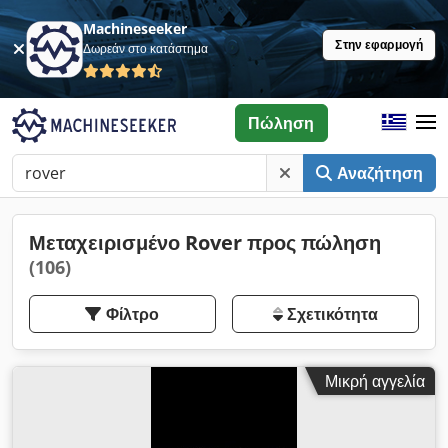
Machineseeker
Στην εφαρμογή
Δωρεάν στο κατάστημα
Πώληση
Αναζήτηση
Μεταχειρισμένο Rover προς πώληση
(106)
Φίλτρο
Σχετικότητα
Μικρή αγγελία