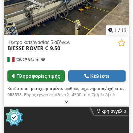
1
/
13
Κέντρο κατεργασίας 5 αξόνων
BIESSE
ROVER C 9.50
Ιταλία
843 km
Πληροφορίες τιμής
Καλέστε
Κατάσταση:
μεταχειρισμένο
, αριθμός μηχανήματος/οχήματος:
008338
, Εύρος εργασίας άξονα X: 4500 mm Cjdpfx Ajx A
Tkxokworf Εύρος εργασίας άξονα Y: 1935 mm Επίπεδο
εργασίας: Με βάσεις συγκράτησης με κενό αέρα Ισχύς κύριου
Μικρή αγγελία
άξονα: 15 KW Αριθμός ελεγχόμενων αξόνων: 5 άξονες Αριθμός
αξόνων τρυπανιού: 41 Αριθμός θέσεων εργαλείων: 37