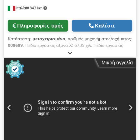
Ταχύτητα περιστροφής: 7.500 στροφές/λεπτό Αριθμός
Ιταλία
843 km
αποθηκών εργαλείων: 2 Αποθήκη εργαλείων, πίσω: 12 θέσεις
Αποθήκη εργαλείων, πλευρική: 10 θέσεις Συνολικός αριθμός
θέσεων αλλαγής εργαλείων: 22 ΛΕΠΤΟΜΕΡΕΙΕΣ
Πληροφορίες τιμής
Καλέστε
ΜΗΧΑΝΗΜΑΤΟΣ Λογισμικό προγραμματισμού μηχανήματος:
BiesseWorks Αριθμός αντλιών κενού: 1 Ισχύς αναρρόφησης
Κατάσταση:
μεταχειρισμένο
, αριθμός μηχανήματος/οχήματος:
ανά αντλία: 90 m³/h Συνολική απαιτούμενη ισχύς: 17,1 kW
008689
, Πεδίο εργασίας άξονα Χ: 6735 χιλ. Πεδίο εργασίας
ΕΞΟΠΛΙΣΜΟΣ Σήμανση CE Δομή προστασίας για μονάδες
άξονα Υ: 1650 χιλ. Cedjznuxbjpfx Akwsrf Επίπεδο εργασίας:
κατεργασίας με αισθητήρες ασφαλείας Σύστημα ασφαλείας:
Με βάσεις στήριξης με σύστημα κενού Ισχύς κύριου άξονα:
μπροστινές προστατευτικές επιφάνειες 4 κονσόλες με
Μικρή αγγελία
13,2 kW Αριθμός ελεγχόμενων αξόνων: 4 άξονες Μέγιστο ύψος
βεντούζες για τη σταθεροποίηση του τεμαχίου εργασίας 1
άκρης: 65 χιλ. Αριθμός αξόνων διάτρησης: 30 Αριθμός θέσεων
μονάδα διάτρησης, επάνω 1 άξονας φρεζαρίσματος, επάνω 1
εργαλείων: 22
σταθερή μονάδα αυλάκωσης, επάνω, για αυλάκωση στην
κατεύθυνση X 1 αποθήκη εργαλείων, πίσω, με 12 θέσεις 1
πλευρική αποθήκη εργαλείων με 10 θέσεις 1 αντλία κενού
Μπροστινές προστατευτικές επιφάνειες Το μηχάνημα πωλείται
και παραδίδεται στην πραγματική και νομική του κατάσταση
(«όπως είναι»), με βάση φωτογραφική τεκμηρίωση και τεχνικά/
εμπορικά έγγραφα, τα οποία έχουν περιγραφικό χαρακτήρα. Ο
αγοραστής έχει το δικαίωμα να επιθεωρήσει το προϊόν πριν
από την παραλαβή και αναλαμβάνει την ευθύνη για την