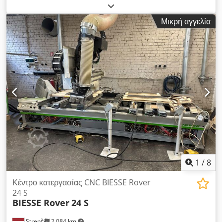
κατασκευής: 2013, 2014, 2015, 2016. Σε πολύ καλή
κατάσταση. Crodpfx Akox Tbk Rswsf
Μικρή αγγελία
1
/
8
Κέντρο κατεργασίας CNC BIESSE Rover
24 S
BIESSE Rover
24 S
Strenči
2.084 km