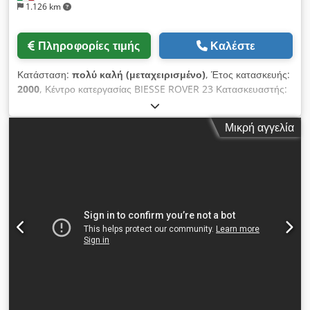
1.126 km
Πληροφορίες τιμής
Καλέστε
Κατάσταση:
πολύ καλή (μεταχειρισμένο)
, Έτος κατασκευής:
2000
, Κέντρο κατεργασίας BIESSE ROVER 23 Κατασκευαστής:
Biesse Μοντέλο: Rover 23 Περιγραφή: Σύστημα ελέγχου CNI
XNC Περιοχή εργασίας άξονα X: 2900 mm Περιοχή εργασίας
Μικρή αγγελία
άξονα Y: 1300 mm Διαδρομή άξονα Z: 140 mm 4ος άξονας:
Άξονας C Επιφάνεια εργασίας με 6 ρυθμιζόμενες βάσεις και
συστήματα συγκράτησης με αναρρόφηση Crsdpfxjzrg Uie
Akwsf 1 x Κάθετη ηλεκτρική άτρακτος (7,8 kW, 24.000
στροφές/λεπτό) με αυτόματο αλλαγέα εργαλείων, υποδοχή
εργαλείων ISO 30 Αυτόματο σύστημα αλλαγής εργαλείων με 8
θέσεις – τοποθετημένο στην κεφαλή κατεργασίας Κεφαλή
διάτρησης εξοπλισμένη με: - 10 x Κάθετες άτρακτους (άξονας
Z) - 4 x Οριζόντιες άτρακτους (άξονας X) - 2 x Οριζόντιες
άτρακτους (άξονας Y) Σύστημα ασφαλείας με αντιολισθητικό
τάπητα στην μπροστινή πλευρά Κεντρική αντλία κενού 250
m³/h ΣΕ ΕΞΑΙΡΕΤΙΚΗ ΚΑΤΑΣΤΑΣΗ – ΒΡΙΣΚΕΤΑΙ ΑΚΟΜΗ ΣΤΟ
ΕΡΓΑΣΤΗΡΙΟ ΤΟΥ ΙΔΙΟΚΤΗΤΗ Έτος κατασκευής: 2000 (με