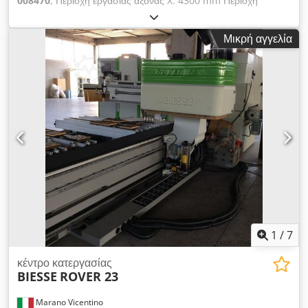
008470
, Περιοχή εργασίας άξονας X: 4300 mm Περιοχή
εργασίας άξονας Y: 2205 mm Επιφάνεια εργασίας: Τραπέζι
Nesting Cedpoyzyrvefx Akwjrf Ισχύς κύριας ατράκτου: 13 kW
Μικρή αγγελία
Αριθμός ελεγχόμενων αξόνων: 5 άξονες Αριθμός αξόνων
τρυπανιού: 46 Αριθμός θέσεων εργαλείων: 22
1
/
7
κέντρο κατεργασίας
BIESSE
ROVER 23
Marano Vicentino