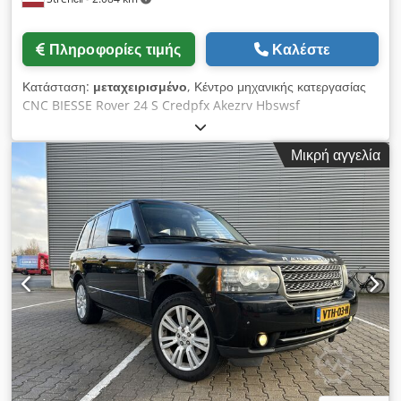
Πληροφορίες τιμής
Καλέστε
Κατάσταση:
μεταχειρισμένο
, Κέντρο μηχανικής κατεργασίας
CNC BIESSE Rover 24 S Credpfx Akezrv Hbswsf
Κατασκευαστής: BIESSE Μοντέλο: Rover 24 S Έτος
κατασκευής: 2001 Αριθμός σειράς: 16171 Τάση τροφοδοσίας:
Μικρή αγγελία
230 V Ισχύς: 20 kW Ονομαστικό ρεύμα: 59 A Συχνότητα: 50 Hz
Πίεση αέρα: 6,5–7,5 bar Απαιτούμενη ροή αέρα: 30 m/s
Βάρος: 3.450 kg Το μηχάνημα απαιτεί συντήρηση και επισκευή.