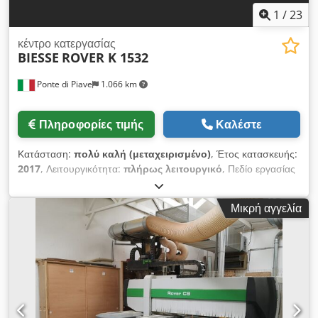
πιστοποίηση CE)
1
/
23
κέντρο κατεργασίας
BIESSE
ROVER K 1532
Ponte di Piave
1.066 km
Πληροφορίες τιμής
Καλέστε
Κατάσταση:
πολύ καλή (μεταχειρισμένο)
, Έτος κατασκευής:
2017
, Λειτουργικότητα:
πλήρως λειτουργικό
, Πεδίο εργασίας
X: 3200 mm Πεδίο εργασίας Y: 1560 mm Διαδρομή κομματιού
Z: 165 mm Ηλεκτρικός άξονας 13,2 kW, σύνδεση ISO 30
Μικρή αγγελία
Κωνία για κάθετες διατρήσεις: 10 Κωνία για οριζόντιες
διατρήσεις X: 4 Κωνία για οριζόντιες διατρήσεις Y: 2 Λάμα για
αυλάκωση στην κατεύθυνση X Αυτόματος αλλαγέας εργαλείων
με 16 θέσεις Επίπεδο εργασίας με 6 οδηγούς 1 Αντλία κενού,
απόδοση 90 m3/h Λογισμικό: bSolid - bSuite3 Πίνακας
ελέγχου Αντιολισθητικά χαλάκια ασφαλείας Προστατευτικά
δίκτυα Crjdpfx Akozguiwjwof Κατά προσέγγιση βάρος: 2400
Kg. Εγκαταστάθηκε το 2018 Έχει εκτελεστεί μόνο 171 ώρες