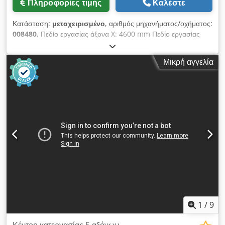
Πληροφορίες τιμής
Καλέστε
Κατάσταση:
μεταχειρισμένο
, αριθμός μηχανήματος/οχήματος:
008480
, Πεδίο εργασίας άξονα X: 4600 mm Πεδίο εργασίας
άξονα Y: 1550 mm Επίπεδο εργασίας: Με βάσεις στήριξης με
αναρρόφηση κενού Ισχύς κύριου άξονα: 15 KW Αριθμός
Μικρή αγγελία
ελεγχόμενων αξόνων: 5 άξονες Crjdoy Edqkepfx Akwof
Αριθμός αξόνων τρυπανιού: 31 Αριθμός θέσεων εργαλείων: 58
1
/
9