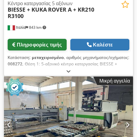
Κέντρο κατεργασίας 5 αξόνων
BIESSE + KUKA
ROVER A + KR210
R3100
Ιταλία
843 km
Πληροφορίες τιμής
Καλέστε
Κατάσταση:
μεταχειρισμένο
, αριθμός μηχανήματος/οχήματος:
008272
, Θέση 1: 5-αξονικό κέντρο κατεργασίας BIESSE +
KUKA-ROVER A + KR210 R3100 Codpex A Tfvjfx Akworf Θέση
2: Ρομπότ BIESSE + KUKA-ROVER A + KR210 R3100
Μικρή αγγελία