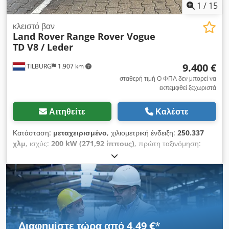
1
/
15
κλειστό βαν
Land Rover
Range Rover Vogue
TD V8 / Leder
9.400 €
TILBURG
1.907 km
σταθερή τιμή Ο ΦΠΑ δεν μπορεί να
εκπεμφθεί ξεχωριστά
Αιτηθείτε
Καλέστε
Κατάσταση:
μεταχειρισμένο
, χιλιομετρική ένδειξη:
250.337
χλμ
, ισχύς:
200 kW (271,92 ίππους)
, πρώτη ταξινόμηση:
03/2010
, τύπος καυσίμου:
ντίζελ
, μεταξόνιο:
2.880 χιλ.
,
καύσιμο:
ντίζελ
, Εκπομπές CO₂:
294 γρ/χλμ
, χρώμα:
μαύρο
,
τύπος μετάδοσης:
αυτόματο
, αριθμός ταχυτήτων:
7
,
κατηγορία εκπομπών:
Euro 4
, αριθμός θέσεων:
2
, συνολικό
μήκος:
4.950 χιλ.
, συνολικό πλάτος:
2.000 χιλ.
, συνολικό
ύψος:
1.860 χιλ.
, Έτος κατασκευής:
2010
, Εξοπλισμός:
Bluetooth, αερόσακος, ηλεκτρικά ρυθμιζόμενος
Διαφημίστε τώρα από 4,49 €
*