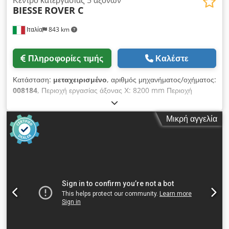
Κέντρο κατεργασίας 5 αξόνων
BIESSE
ROVER C
Ιταλία
843 km
Πληροφορίες τιμής
Καλέστε
Κατάσταση:
μεταχειρισμένο
, αριθμός μηχανήματος/οχήματος:
008184
, Περιοχή εργασίας άξονας Χ: 8200 mm Περιοχή
εργασίας άξονας Υ: 1600 mm Εργαζόμενη επιφάνεια: με
στηρίγματα κονσόλας κενού Ισχύς κύριας ατράκτου: 13 kW
Μικρή αγγελία
Αριθμός ελεγχόμενων αξόνων: 5 άξονες Αριθμός θέσεων
εργαλείων: 22 Cjdpfjyxmv Nex Akworf