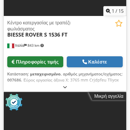
εγκατάσταση, την ασφάλιση και τη χρήση του μηχανήματος
στην τελική του θέση. Εξωτερική αναφορά: 8359
1
/
15
Κέντρο κατεργασίας με τραπέζι
φωλιάσματος
BIESSE
ROVER S 1536 FT
Ιταλία
843 km
Πληροφορίες τιμής
Καλέστε
Κατάσταση:
μεταχειρισμένο
, αριθμός μηχανήματος/οχήματος:
007686
, Εύρος εργασίας άξονα X: 3765 mm Crjdpfeu Tliyox
Akwef Εύρος εργασίας άξονα Υ: 1560 mm Επίπεδο εργασίας:
τραπέζι φωλιάσματος Ισχύς κύριας ατράκτου: 13,2 KW
Μικρή αγγελία
Αριθμός ελεγχόμενων αξόνων: 3 άξονες Αριθμός αξόνων
διάτρησης: 18 Αριθμός θέσεων εργαλείων: 12