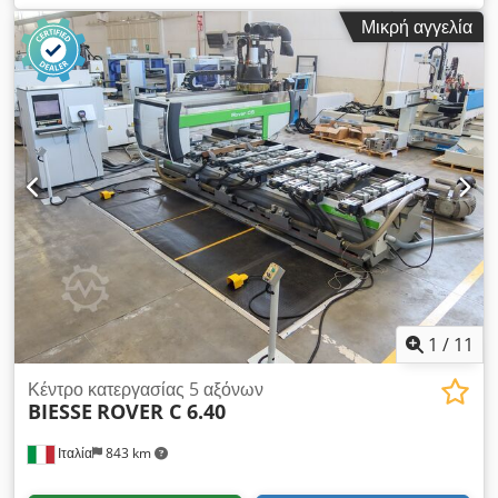
εργασίας: Με βάσεις κονσόλας κενού Ισχύς κύριας ατράκτου:
Μικρή αγγελία
13 kW Αριθμός ελεγχόμενων αξόνων: 4 άξονες Αριθμός
ατράκτων διάτρησης: 32 Αριθμός θέσεων εργαλείων: 10
1
/
11
Κέντρο κατεργασίας 5 αξόνων
BIESSE
ROVER C 6.40
Ιταλία
843 km