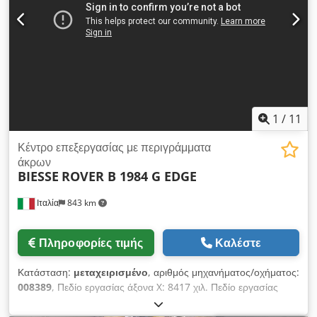
1
/
11
Κέντρο επεξεργασίας με περιγράμματα
άκρων
BIESSE
ROVER B 1984 G EDGE
Ιταλία
843 km
Πληροφορίες τιμής
Καλέστε
Κατάσταση:
μεταχειρισμένο
, αριθμός μηχανήματος/οχήματος:
008389
, Πεδίο εργασίας άξονα X: 8417 χιλ. Πεδίο εργασίας
άξονα Y: 1930 χιλ. Επίπεδο εργασίας: Με βάσεις στήριξης με
αναρρόφηση κενού Ισχύς κύριου άξονα: 13,2 KW Αριθμός