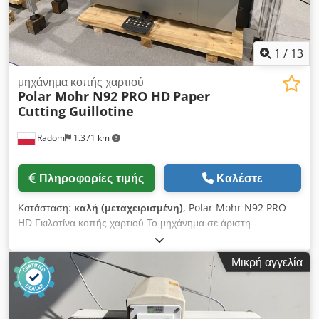
1
/
13
μηχάνημα κοπής χαρτιού
Polar Mohr N92 PRO HD
Paper
Cutting Guillotine
Radom
1.371 km
Πληροφορίες τιμής
Καλέστε
Κατάσταση:
καλή (μεταχειρισμένη)
, Polar Mohr N92 PRO
HD Γκιλοτίνα κοπής χαρτιού Το μηχάνημα σε άριστη
κατάσταση, συντηρημένο και έτοιμο για χρήση. Έτος
κατασκευής: 2021. Μοναδικό μοντέλο στην αγορά.
Μικρή αγγελία
Οπτικοποίηση κοπής στην οθόνη. Τεχνικά χαρακτηριστικά:
Πλάτος κοπής: 920mm Ύψος στοίβας: 130mm
Προγραμματιστής με έγχρωμη οθόνη αφής HD 21,5''
Τροφοδοσία: 400V Dwsdozph Raepfx Accoa Βάρος: 2000kg