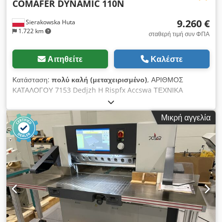
COMAFER DYNAMIC 110N
9.260 €
Sierakowska Huta
1.722 km
σταθερή τιμή συν ΦΠΑ
Αιτηθείτε
Καλέστε
Κατάσταση:
πολύ καλή (μεταχειρισμένο)
, ΑΡΙΘΜΟΣ
ΚΑΤΑΛΟΓΟΥ 7153 Dedjzh H Rispfx Accswa ΤΕΧΝΙΚΑ
ΣΤΟΙΧΕΙΑ - Δύναμη συμπίεσης: υδραυλική - Σχήμα μπρικέτας:
στρογγυλό - Διάμετρος μπρικέτας: 70 mm - Διαστάσεις κάδου
Μικρή αγγελία
(Υ/Π): 920x870 mm - Απόδοση: περίπου 110 kg/h - Αυτόματη
λειτουργία μηχανής - Ψύκτης λαδιού - Θέρμανση λαδιού -
Παράθυρο επιθεώρησης - Κινητήρας: 7,5 kW - Διαστάσεις (Μ/
Π/Υ): 1750x1300x1460 mm - Βάρος: 825 kg
ΠΛΕΟΝΕΚΤΗΜΑΤΑ – Μη βαμμένη – Ιταλικής κατασκευής –
Μεταχειρισμένη μηχανή μπρικετοποίησης – Πολύ καλή
κατάσταση Καθαρή τιμή: 38.900 PLN Καθαρή τιμή: 9.260 EUR
σύμφωνα με συναλλαγματική ισοτιμία 4,2 EUR (Οι τιμές
ενδέχεται να αλλάξουν σε περίπτωση σημαντικών
διακυμάνσεων)