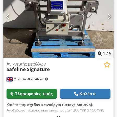
Μεγαλυμένες πλαϊνές τραπέζες Επιφάνεια τραπεζιού με χρώμιο
Φωτισμός τραπεζιού και οπτική γραμμή κοπής Ευέλικτα
ρυθμιζόμενη δύναμη σύσφιξης Επιπρόσθετα πίσω καλύμματα
τραπεζιού Ανταλλακτική λεπίδα, μαχαιράκια κοπής, μπλοκ
χτυπήματος και εργαλεία λειτουργίας.
1
/
5
Ανιχνευτής μετάλλων
Safeline
Signature
Misterton
2.346 km
Πληροφορίες τιμής
Καλέστε
Κατάσταση:
σχεδόν καινούργιο (μεταχειρισμένο)
,
Ανοξείδωτο πλαίσιο, διαστάσεις ιμάντα 1200mm x 150mm,
διάφραγμα 200mm x 70mm, στάση / εκκίνηση, με συναγερμό,