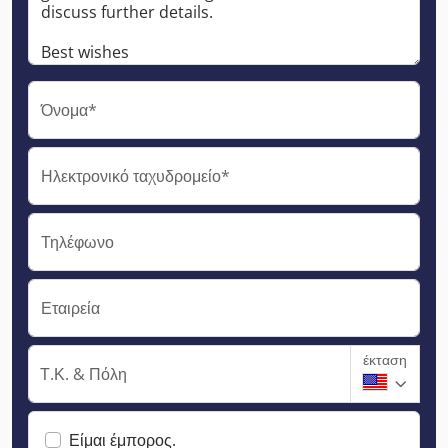
Όνομα*
Ηλεκτρονικό ταχυδρομείο*
Τηλέφωνο
Εταιρεία
έκταση
Τ.Κ. & Πόλη
Είμαι έμπορος.