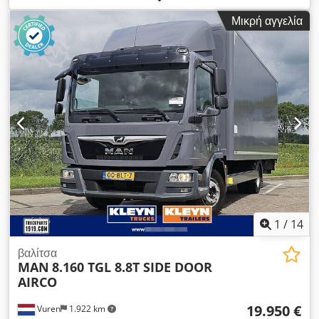
3Ph Dodpfx Asfhdu Tsccewa
Μικρή αγγελία
1
/
14
βαλίτσα
MAN
8.160 TGL 8.8T SIDE DOOR
AIRCO
19.950 €
Vuren
1.922 km