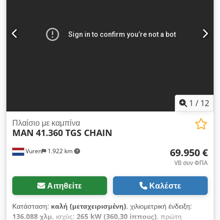
εξαγωγής) πραγματοποιείται άμεσα • Εξειδικευμένες τεχνικές
υπηρεσίες • Ασφάλεια μέσω εγγυημένης ποιότητας • Και πολλά
άλλα.... Επισκεφθείτε την ιστοσελίδα μας για ειδικές προσφορές
και πλήρες απόθεμα: Η χρηματοδοτική μίσθωση μέσω της
Kleyn Trucks είναι εφικτή στα περισσότερα ευρωπαϊκά κράτη!
Υπολογίστε γρήγορα το μηνιαίο μίσθωμα και στείλτε αίτημα
online. Ζητήστε απευθείας το ευρωπαϊκό πακέτο εγγύησης!
1
/
12
Πλαίσιο με καμπίνα
MAN
41.360 TGS CHAIN
69.950 €
Vuren
1.922 km
VB συν ΦΠΑ
Αιτηθείτε
Καλέστε
Κατάσταση:
καλή (μεταχειρισμένη)
, χιλιομετρική ένδειξη:
136.088 χλμ
, ισχύς:
265 kW (360,30 ίππους)
, πρώτη