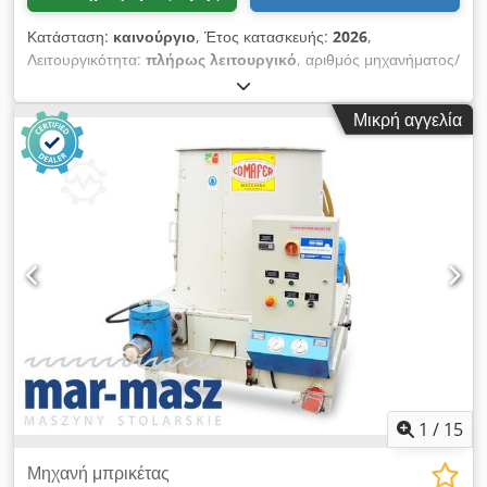
Κατάσταση:
καινούργιο
, Έτος κατασκευής:
2026
,
Λειτουργικότητα:
πλήρως λειτουργικό
, αριθμός μηχανήματος/
οχήματος:
2026
, διάρκεια εγγύησης:
24 μήνες
, τάση εισόδου:
230 V
, Πιστοποιημένο από DGUV έως:
08/2028
, συνολικό
Μικρή αγγελία
βάρος:
49 κιλ
, συνολικό πλάτος:
400 χιλ.
, συνολικό μήκος:
560 χιλ.
, συχνότητα εισόδου:
50 Hz
, ρεύμα εισόδου:
10 A
,
ηλεκτρική ασφάλεια:
10 A
, ΝΕΟ +++ Twino διπλού βραχίονα
ζυμωτήριο +++ ΝΕΟ Πλεονεκτήματα: λιγότερη θέρμανση
ζύμης, πιο ήπια διαδικασία ζυμώματος Κορυφαίο επιτραπέζιο
μηχάνημα Εύκολος ψηφιακός χειρισμός Dwodpfou A Hicjx
Accsa Χρονοδιακόπτης με 5 ταχύτητες για 3 - 12 κιλά ζύμη / 2
- 8 κιλά αλεύρι Απλή και στιβαρή τεχνολογία Μόνο σε εμάς
δοκιμασμένο κατά DGUV V3 Σύνδεση 230V Καινούργιο
μηχάνημα, ελεγμένο από SAB 24 μήνες εγγύηση + υπηρεσία
ανταλλακτικών Επιλογές: Συμβόλαιο συντήρησης E-Box
Υπηρεσία παράδοσης Πακέτο service Υπηρεσίες μίσθωσης &
leasing Επισκεφτείτε την μεγάλη μας έκθεση αρτοποιητικών
μηχανημάτων!
1
/
15
Μηχανή μπρικέτας