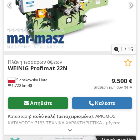
1
/
15
Πλάνη τεσσάρων όψεων
WEINIG Profimat 22N
9.500 €
Sierakowska Huta
1.722 km
σταθερή τιμή συν ΦΠΑ
Αιτηθείτε
Καλέστε
Κατάσταση:
πολύ καλή (μεταχειρισμένο)
, ΑΡΙΘΜΟΣ
ΚΑΤΑΛΟΓΟΥ 7133 ΤΕΧΝΙΚΑ ΧΑΡΑΚΤΗΡΙΣΤΙΚΑ - μέγιστο
πλάτος επεξεργαζόμενου εξαρτήματος 220mm - μέγιστο ύψος
επεξεργαζόμενου εξαρτήματος 120mm – 5 άξονες: 1)