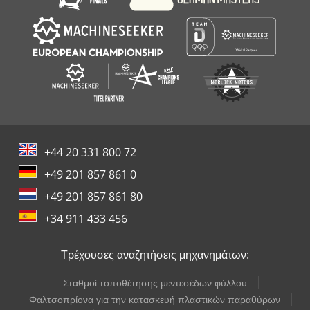
Φρένα: Δισκόφρενα Άξονας 3: Διπλοί τροχοί, Βάθος πέλματος
ελαστικού αριστερά (εσωτερικά): 10 mm, Βάθος πέλματος
ελαστικού αριστερά (εξωτερικά): 10 mm, Βάθος πέλματος
ελαστικού δεξιά (εσωτερικά): 14 mm, Βάθος πέλματος
ελαστικού δεξιά (εξωτερικά): 17 mm, Φρένα: Ταμπουροφρένα
Άξονας 4: Διπλοί τροχοί, Βάθος πέλματος ελαστικού αριστερά
(εσωτερικά): 13 mm, Βάθος πέλματος ελαστικού αριστερά
(εξωτερικά): 14 mm, Βάθος πέλματος ελαστικού δεξιά
(εσωτερικά): 10 mm, Βάθος πέλματος ελαστικού δεξιά
(εξωτερικά): 16 mm, Φρένα: Ταμπουροφρένα Βάρη Βάρος
+44 20 331 800 72
χωρίς φορτίο: 14.105 kg Ωφέλιμο φορτίο: 20.895 kg Μεικτό
+49 201 857 861 0
βάρος: 35.000 kg Λειτουργικότητα Ύψος επιφάνειας
φόρτωσης: 135 cm Αντλία: Ναι Κατάσταση Τεχνική κατάσταση:
+49 201 857 861 80
καλή Οπτική κατάσταση: καλή Ζημιές: καμία Αριθμός κλειδιών:
+34 911 433 456
1 Οικονομικές πληροφορίες Τιμή μίσθωσης: 1.124 € το μήνα
(προεπιλογή, 72 μήνες). Ζητήστε περισσότερες πληροφορίες
και όρους. Αναγνώριση Πινακίδα κυκλοφορίας: 93-BRX-1 Η
Τρέχουσες αναζητήσεις μηχανημάτων:
Kleyn Trucks είναι ένας από τους μεγαλύτερους ανεξάρτητους
εμπόρους μεταχειρισμένων οχημάτων στον κόσμο. Εδώ
Σταθμοί τοποθέτησης μεντεσέδων φύλλου
μπορείτε να επιλέξετε από μια συνεχώς μεταβαλλόμενη ποικιλία
Φαλτσοπρίονα για την κατασκευή πλαστικών παραθύρων
1200 μεταχειρισμένων φορτηγών, τρακτέρ, ρυμουλκούμενων.