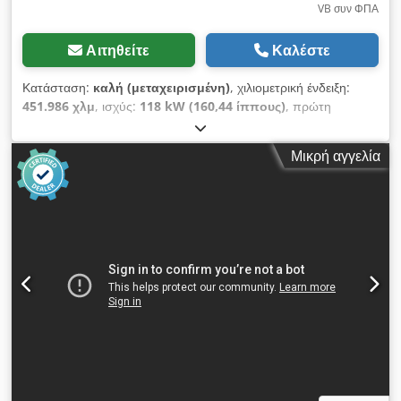
VB συν ΦΠΑ
Αιτηθείτε
Καλέστε
Κατάσταση:
καλή (μεταχειρισμένη)
, χιλιομετρική ένδειξη:
451.986 χλμ
, ισχύς:
118 kW (160,44 ίππους)
, πρώτη
ταξινόμηση:
01/2019
, τύπος καυσίμου:
ντίζελ
, μέγεθος
ελαστικού:
235/75R22,5
, διάταξη αξόνων:
4x2
, μεταξόνιο:
Μικρή αγγελία
4.200 χιλ.
, καύσιμο:
ντίζελ
, χρώμα:
γκρι
, καμπίνα οδηγού:
ημερήσια καμπίνα
, τύπος μετάδοσης:
αυτόματο
, αριθμός
ταχυτήτων:
6
, κατηγορία εκπομπών:
Euro 6
, ανάρτηση:
ατσάλι
, αριθμός θέσεων:
2
, συνολικό μήκος:
8.400 χιλ.
,
συνολικό πλάτος:
2.550 χιλ.
, συνολικό ύψος:
3.410 χιλ.
,
μήκος χώρου φόρτωσης:
6.280 χιλ.
, πλάτος χώρου
φόρτωσης:
2.470 χιλ.
, ύψος χώρου φόρτωσης:
2.270 χιλ.
,
Έτος κατασκευής:
2019
, Εξοπλισμός:
ABS, Bluetooth,
ηλεκτρικά ρυθμιζόμενος καθρέφτης, ηλεκτρική ρύθμιση
παραθύρων, κεντρικό κλείδωμα, κλιματισμός, σύστημα
αυτόματου ελέγχου ταχύτητας, σύστημα ελέγχου
πρόσφυσης, υδραυλική πίσω πόρτα
, - Θερμαινόμενοι
καθρέφτες - Ψηφιακός ταχογράφος - Καταγραφέας διαδρομής