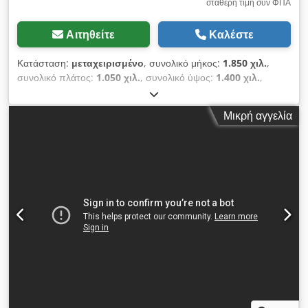
σταθερή τιμή συν ΦΠΑ
Αιτηθείτε
Καλέστε
Κατάσταση:
μεταχειρισμένο
, συνολικό μήκος:
1.850 χιλ.
,
συνολικό πλάτος:
1.050 χιλ.
, συνολικό ύψος:
1.400 χιλ.
,
Χρώμα: Γκρι Βάρος: 500 kg Πριόνι για κυψελωτά υλικά Harwi
130 Cedpfx Ajzrm S Ioagoha 45 μοίρες 5,5 kW - Διαθέσιμη
Μικρή αγγελία
τεκμηρίωση: Όχι - Διαθέσιμο πιστοποιητικό CE: Όχι - Αριθμός
σειράς: 130 S - Ισχύς κύριου κινητήρα [kW]: 5,5 - Διάμετρος
άξονα, διάμετρος πριονόδισκου [mm]: 30 - Ελάχ. διάμετρος
πριονόδισκου [mm]: 400 - Μέγ. διάμετρος πριονόδισκου
[mm]: 450 - Μήκος πάγκου [mm]: 1500 - Πλάτος πάγκου
[mm]: 1050 - Ελάχ. γωνία κλίσης [°]: 0 - Μέγ. γωνία κλίσης [°]:
45 - Τάση [V]: 400 - Κατανάλωση ρεύματος [A]: 8,5 - Ασφάλεια
[A]: 16 - Ισχύς [kW]: 7,3 - Διαστάσεις μεταφοράς: 1850 mm x
1050 mm x 1400 mm (μήκος x πλάτος x ύψος) - Βάρος
μεταφοράς [kg]: 500 kg - Μονάδες μεταφοράς [τεμ.]: 1
Οικονομικές πληροφορίες ΦΠΑ: Η αναγραφόμενη τιμή
περιλαμβάνει τον ΦΠΑ. ΦΠΑ/Διαφορολογημένη τιμή: Ο ΦΠΑ
εκπίπτει για τις επιχειρήσεις. Παράδοση και δυνατότητα