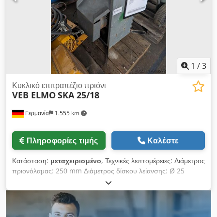
Διάμετρος δίσκου διαμαντιού 450 χιλιοστά, απόσταση εξόδου:
12,5 εκατοστά. • Διατίθεται ως στάνταρ σύστημα μέτρησης και
μεταφορικός ιμάντας (2,5 μέτρα δεξιά και αριστερά).
ΠΡΟΑΙΡΕΤΙΚΑ • Διατίθεται σύστημα ψύξης και σύστημα Hydro
check για κοπή αλουμινίου. • Δυνατότητα λειτουργίας με
ψηφιακό μετρητή.
1
/
3
Κυκλικό επιτραπέζιο πριόνι
VEB ELMO
SKA 25/18
Γερμανία
1.555 km
Πληροφορίες τιμής
Καλέστε
Κατάσταση:
μεταχειρισμένο
, Τεχνικές λεπτομέρειες: Διάμετρος
πριονόλαμας: 250 mm Διάμετρος δίσκου λείανσης: Ø 25
Πρόωση - χειροκίνητη: με το χέρι mm Ύψος κοπής: μέγ. 70
mm Ισχύς: 8,5A / 50Hz / 220V A/Hz/V Μέγεθος τραπεζιού:
L:520 x W:500 mm Διαστάσεις μηχανήματος περίπου: ΜxΠxΥ:
0,6 x 0,6 x 0,9 m Πωλείται σε τιμή κόστους ως διανομέας