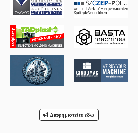
Με Σιλικόνη
Μεταλλική Κατασκευή
Πένσα Με Σκίσιμο Στο Πλάι
Παράθυρο
Περιφράξεων Κατασκευή
Πλαίσιο Κλείδωμα
Πλαίσιο Στοίβας
Σέλινα Με Σάλτσα Πλάκα
Τρυπημένα Με Διατρητική Μηχανή Πλήρως Πριτσίνια
Διαφημιστείτε εδώ
Όλα Τα