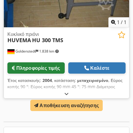
1
/
1
Κυκλικό πριόνι
HUVEMA
HU 300 TMS
Goldenstedt
1.838 km
Πληροφορίες τιμής
Καλέστε
Έτος κατασκευής:
2004
, κατάσταση:
μεταχειρισμένο
, Εύρος
κοπής 90 °: Εύρος κοπής 90 mm 45 °: 75 mm Διάμετρος
πριονιού 315 mm Διαστάσεις πίνακα 800 x 500/400 mm
Πριονωτή λεπίδα 30 mm Βάρος μηχανής ab. Διαστάσεις 45 kg
Αποθήκευση αναζήτησης
850 x 600 x 430 mm Csdpfsd Ih Nkex Aagsha