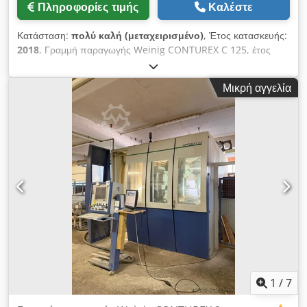
Πληροφορίες τιμής
Καλέστε
Κατευθύνσεις περιστροφής: δεξιά/αριστερά Άξονας C: ναι
Ταχύτητα κίνησης κινητήρα: - στον άξονα Z: 60 m/min - στον
Κατάσταση:
πολύ καλή (μεταχειρισμένο)
, Έτος κατασκευής:
άξονα Y: 120 m/min - στον άξονα C: 450 °/s Αποθήκη ταχέων
2018
, Γραμμή παραγωγής Weinig CONTUREX C 125, έτος
αλλαγών φρέζας άξονα 1: - τύπος αποθήκης: δίσκος -
κατασκευής 2018 Csdpfoy Emrksx Ahlorf
χωρητικότητα: 18 εργαλεία - απόσταση βάσεων: 100 mm -
μέγιστο βάρος μεμονωμένου εργαλείου: 10 kg - μέγιστο
Μικρή αγγελία
συνολικό βάρος εργαλείων: 130 kg - τύπος βάσης εργαλείων:
HSK F 63 Φρέζα άξονα 2: Ισχύς κινητήρα S1: 20 kW Εύρος
στροφών κινητήρα: 0 – 18,000 rpm Κατευθύνσεις
περιστροφής: δεξιά/αριστερά Άξονας C: ναι Ταχύτητα κίνησης
κινητήρα: - στον άξονα Z: 60 m/min - στον άξονα Y: 120
m/min - στον άξονα C: 450 °/s Αποθήκη ταχέων αλλαγών
φρέζας άξονα 2: - τύπος αποθήκης: δίσκος - χωρητικότητα: 18
εργαλεία - απόσταση βάσεων: 100 mm - μέγιστο βάρος
μεμονωμένου εργαλείου: 10 kg - μέγιστο συνολικό βάρος
εργαλείων: 130 kg - τύπος βάσης εργαλείων: HSK F 63
Εξωτερική αποθήκη: - τύπος αποθήκης: γραμμική -
χωρητικότητα: 120 εργαλεία - απόσταση βάσεων: 80 mm -
τύπος βάσης εργαλείων: HSK F 63 Τραπέζι φόρτωσης:
1
/
7
αυτόματο εγκάρσιο Τραπέζι εκφόρτωσης: αυτόματο εγκάρσιο
CNC έλεγχος: PLC έλεγχος: Siemens S7 Φορητό πάνελ