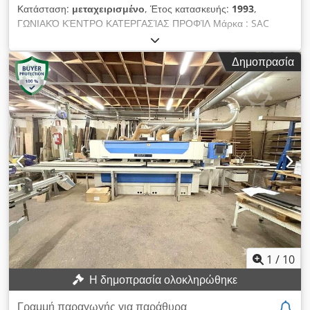
Κατάσταση:
μεταχειρισμένο
, Έτος κατασκευής:
1993
,
ΓΩΝΙΑΚΌ ΚΈΝΤΡΟ ΚΑΤΕΡΓΑΣΊΑΣ ΠΡΟΦΊΛ Μάρκα : SAC
Μοντέλο: P4 Αύξων αριθμός: 9304 Codsrx Tcgepfx Ahljrf
Έτος: 1993 Μοντέλο: F5 Αύξων αριθµός: 93030 Έτος: 1993
Δημοπρασία
Μηχανήματα ορατά στα εργαστήριά μας ΧΑΡΑΚΤΗΡΙΣΤΙΚΆ : -
Ταχύτητα περιστροφής φρέζας: 6000 rpm
1
/
10
Η δημοπρασία ολοκληρώθηκε
Γραμμή παραγωγής για παράθυρα