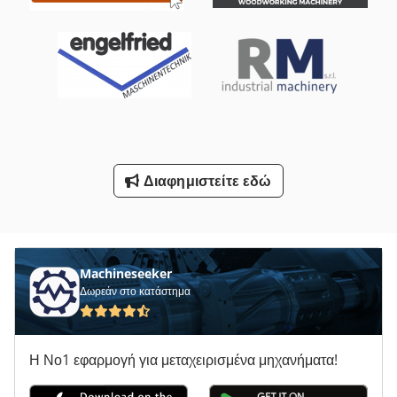
Οχήματα Εργασίας
Πλατφόρμα Τύπου Mb
Στρώνοντας Με Άμμο Φραγμό
Σύστημα Μεταφοράς
Υποστήριγμα-Με Άξονα
Διαφημιστείτε εδώ
Φορτηγό Με Γερανό
Όλα Τα
Machineseeker
Δωρεάν στο κατάστημα
Η Νο1 εφαρμογή για μεταχειρισμένα μηχανήματα!