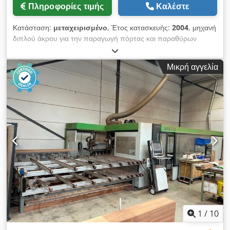
Πληροφορίες τιμής
Καλέστε
Κατάσταση:
μεταχειρισμένο
, Έτος κατασκευής:
2004
, μηχανή
διπλού άκρου για την παραγωγή πόρτας και παραθύρων
πλάτος εργασίας 4000 mm 3 συσσωματώματα σε κάθε
πλευρά 1 x πριόνι 2 x κατακόρυφη αλέθουσα αδρανή -
Μικρή αγγελία
διαδρομή ατράκτου 800 mm! Μηχανή μεγάλου μήκους προφίλ
με 16 άτρακτο μηχανή έρχεται με πολλά ανταλλακτικά!
περαιτέρω τεχνικά στοιχεία σχετικά με τη ζήτηση Συμβουλές για
τα μεταχειρισμένα μηχανήματα: • Τεχνικά δεδομένα χωρίς
υποχρέωση, λάθος και αποθεματικό ενδιάμεσης πώλησης. • Η
τιμή θεωρείται τιμή εκτόπισης • Όλα τα είδη ή τα μηχανήματα
αγοράζονται όπως φαίνεται χωρίς κανένα δικαίωμα εγγύησης. •
Αφεθεί στην επιλογή του αγοραστή να δει τα μηχανήματα πριν
από την τοποθεσία του. • Είναι δυνατές ειδικές ρυθμίσεις, αλλά
ισχύουν μόνο γραπτώς. (Απαντάμε στις ερωτήσεις σας μόνο με
δηλωμένη διεύθυνση + αριθμό τηλεφώνου!) Codpfx Ahodfx
Hcolorf
1
/
10