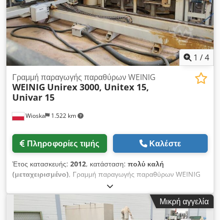
1
/
4
Γραμμή παραγωγής παραθύρων WEINIG
WEINIG
Unirex 3000, Unitex 15,
Univar 15
Wioska
1.522 km
Πληροφορίες τιμής
Καλέστε
Έτος κατασκευής:
2012
, κατάσταση:
πολύ καλή
(μεταχειρισμένο)
, Γραμμή παραγωγής παραθύρων WEINIG
αποτελείται από: Κέντρο κατεργασίας Unirex 3000 Crodpfx
Ahoh H Iyxolef Univar 15 Unitex 15
Μικρή αγγελία