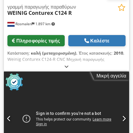
γραμμή παραγωγής παραθύρων
WEINIG
Conturex C124 R
Rosmalen
1.897 km
Πληροφορίες τιμής
Καλέστε
Κατάσταση:
καλή (μεταχειρισμένη)
, Έτος κατασκευής:
2010
,
Weinig Conturex C124-R CNC Μηχανή παραγωγής
παραθύρων (με δεξιά τροφοδοσία) Επίσης διαθέσιμη C124-L
(δεξιά τροφοδοσία), έτος 2019 Περιγραφή: Έτος κατασκευής:
Μικρή αγγελία
2010 Πλάτος εργασίας: 40 - 260 mm Ύψος εργασίας: 25 - 150
mm Αναλογία ύψους προς πλάτος ξύλου μέγιστο 2:1 Τραπέζι
σύσφιξης Powergrip Μήκος υποστήριξης τραπεζιού 2x 2280
mm Μήκος τεμαχίου χωρίς επαναληπτικό κύκλο: 220 - 2700
mm Μήκος τεμαχίου με επαναληπτικό κύκλο: 2700 - 4500 mm
Μήκος τεμαχίου με πολλαπλούς επαναληπτικούς κύκλους:
4500 - 6000 mm Πλήρης περιγραφή κατόπιν αιτήματος
Διαθέσιμη περίπου καλοκαίρι 2026 (Παρά τη μεγάλη μας
προσοχή, όλες οι αλλαγές, λάθη στα τεχνικά δεδομένα, τιμές