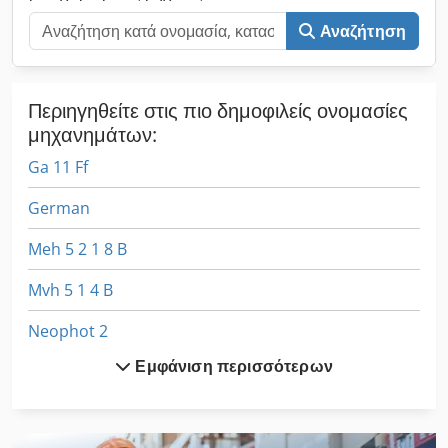
κατασκευή Κατάλληλο για προφίλ 68 mm και 90 mm Χειρισμός
Αναζήτηση
από 1 άτομο εφικτός Υψηλή επαναληψιμότητα
Περιηγηθείτε στις πιο δημοφιλείς ονομασίες
μηχανημάτων:
Ga 11 Ff
German
Meh 5 2 1 8 B
Mvh 5 1 4 B
Neophot 2
Εμφάνιση περισσότερων
O K
Ppl