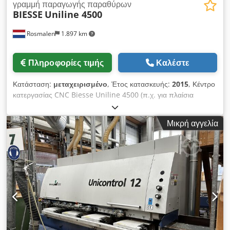
γραμμή παραγωγής παραθύρων
BIESSE
Uniline 4500
Rosmalen
1.897 km
Πληροφορίες τιμής
Καλέστε
Κατάσταση:
μεταχειρισμένο
, Έτος κατασκευής:
2015
, Κέντρο
κατεργασίας CNC Biesse Uniline 4500 (π.χ. για πλαίσια
παραθύρων και θυρών) Περιγραφή Biesse Uniline 4500
Αριθμός μηχανήματος: 1000004833 Έτος κατασκευής: 2015
Μικρή αγγελία
Μήκη κατεργασίας: 175 - 4.500 mm Αριθμός κινητήρων
φρεζαρίσματος: 1 Ισχύς κινητήρα: 19,2 kW (25,7 ίπποι)
Εκτυπωτής ετικετών: Όχι Υποδοχή εργαλείου: HSK 63F Τύπος
αυτόματου αλλαγέα εργαλείων: Σταθερός + κινητός Αριθμός
θέσεων στον αυτόματο αλλαγέα εργαλείων: Flexstore,
συνολικά 44 Λογισμικό: BiesseWorks Άδειες χρήσης
λογισμικού: 1 Περίφραξη: Ναι, πλήρης (Παρά τη μεγάλη μας
προσοχή, ενδέχεται να υπάρχουν αλλαγές, λάθη στα τεχνικά
δεδομένα, στις τιμές και σε όλες τις πληροφορίες. Καμία
εγγύηση για τα έντυπα δεδομένα! Διαθεσιμότητα υπόκειται σε