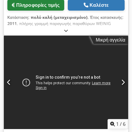
Πληροφορίες τιμής
Καλέστε
Κατάσταση:
πολύ καλή (μεταχειρισμένο)
, Έτος κατασκευής:
2011
, πλήρης γραμμή παραγωγής παραθύρων WEINIG
CONTUREX C 124 με καθολική κεφαλή διάτρησης, σε πολύ
καλή κατάσταση, έτος κατασκευής 2011 Codpfx Ajzg T
Μικρή αγγελία
Hhohlerf
1
/
6