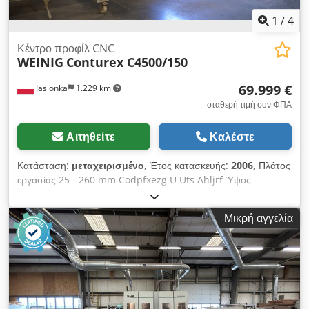
1
/
4
Κέντρο προφίλ CNC
WEINIG
Conturex C4500/150
69.999 €
Jasionka
1.229 km
σταθερή τιμή συν ΦΠΑ
Αιτηθείτε
Καλέστε
Κατάσταση:
μεταχειρισμένο
, Έτος κατασκευής:
2006
, Πλάτος
εργασίας 25 - 260 mm Codpfxezg U Uts Ahljrf Ύψος
εργασίας 10 - 150 mm Μήκος τραπεζιού PowerGrip 3000 mm
Μήκος κατεργαζόμενου τεμαχίου 180 - 4500 mm
Μικρή αγγελία