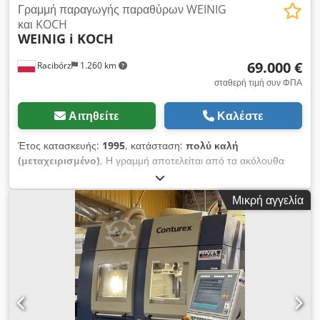
Γραμμή παραγωγής παραθύρων WEINIG
και KOCH
WEINIG i KOCH
69.000 €
Racibórz
1.260 km
σταθερή τιμή συν ΦΠΑ
Αιτηθείτε
Καλέστε
Έτος κατασκευής:
1995
, κατάσταση:
πολύ καλή
(μεταχειρισμένο)
, Η γραμμή αποτελείται από τα ακόλουθα
στοιχεία: 1) μηχανή φρεζαρίσματος Weinig Profimat 23 2)
Τροφοδότης ταινιών KOCH -T-100-B (250x4550) 3) μηχανή
Μικρή αγγελία
φρεζαρίσματος Weinig Uniplan 4) Τροφοδότης ταινιών KOCH
T-100-B (250x7050) 5) Μηχανή χύτευσης τενόντων KOCH SF
-3 5α) Κάτω ζώνη τροφοδοσίας για τα απόβλητα (στη μηχανή
τεντώματος 300x6050) 5β) Πλευρικός τροφοδότης ιμάντα για
τα απόβλητα (στη μηχανή τενοντείσματος 300x1800) 6)
Τροφοδότης ταινιών KOCH T-100-B (250x5020) 7)
Τροφοδότης ιμάντα KOCH T-100-A (300x3050) 8) Τροφοδότης
ταινιών KOCH T-100-B (300x3500) 9) Τροφοδότης ταινιών