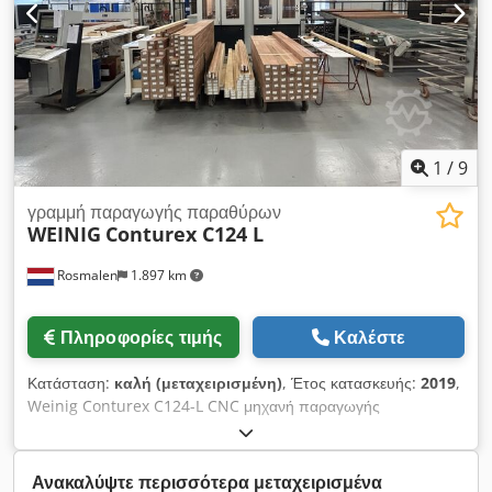
1
/
9
γραμμή παραγωγής παραθύρων
WEINIG
Conturex C124 L
Rosmalen
1.897 km
Πληροφορίες τιμής
Καλέστε
Κατάσταση:
καλή (μεταχειρισμένη)
, Έτος κατασκευής:
2019
,
Weinig Conturex C124-L CNC μηχανή παραγωγής
παραθύρων (σύνθεση τροφοδοσίας από αριστερή πλευρά)
Διαθέσιμο επίσης το C124 R (τροφοδοσία από δεξιά πλευρά),
έτος 2010 Περιγραφή: Έτος κατασκευής: 2019 Πλάτος
Ανακαλύψτε περισσότερα μεταχειρισμένα