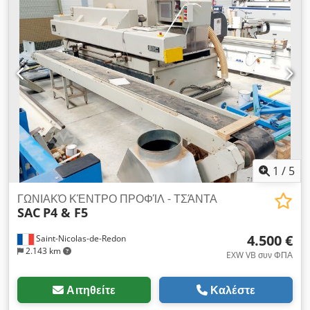
1
/
5
ΓΩΝΙΑΚΌ ΚΈΝΤΡΟ ΠΡΟΦΊΛ - ΤΣΆΝΤΑ
SAC
P4 & F5
4.500 €
Saint-Nicolas-de-Redon
2.143 km
EXW VB συν ΦΠΑ
Αιτηθείτε
Καλέστε