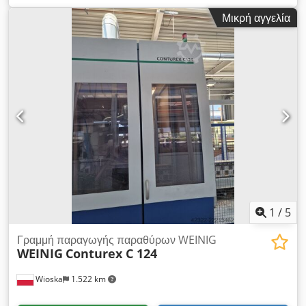
260mm Ύψος εργασίας: 25-150mm Τραπέζι συγκράτησης
Μικρή αγγελία
Powergrip Μήκος φόρτωσης τραπεζιού μονής θέσης: 4 x
2280mm Μήκος τεμαχίου κύκλου μονής θέσης: 220-2700mm
Μήκος φόρτωσης τραπεζιού διπλής θέσης (συνδυασμένο): 2 x
4630mm Μήκος τεμαχίου κύκλου διπλής θέσης χωρίς
συνέχεια: 220-5000mm Μήκος τεμαχίου κύκλου διπλής θέσης
με συνέχεια: 5000-6000mm Εντελώς καινούργιος Η/Υ &
λογισμικό 2025 Πλήρης περιγραφή κατόπιν αιτήματος
Διαθέσιμο περίπου καλοκαίρι 2026 Csdpfxox Tq I Es Ahljrf
(Παρά τη μεγάλη προσοχή μας, όλες οι αλλαγές, σφάλματα στα
τεχνικά δεδομένα, τιμές και όλες οι πληροφορίες υπόκεινται σε
τυπογραφικά λάθη. Καμία εγγύηση στα εκτυπωμένα δεδομένα!
Η διαθεσιμότητα υπόκειται σε προηγούμενη πώληση.) Τιμές
χωρίς διαφημιστικό κόστος MachineSeeker / Τιμές χωρίς
κόστος καταχώρησης στο MaschinenSucher Οι καλύτερες
1
/
5
ξυλουργικές μηχανές από την Ολλανδία
Γραμμή παραγωγής παραθύρων WEINIG
WEINIG
Conturex C 124
Wioska
1.522 km