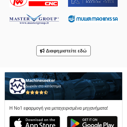
Σύστημα Μέτρησης Άξονα Με Άρση Στάδιο 4
Τησ Ογαπ
Τύπος Άξονα
Υποδηματοποιία Μηχανή Άλεσης Και Μηχανή Λείανσης
Υποστήριγμα-Με Άξονα
Διαφημιστείτε εδώ
Φορτηγό Με Γερανό
Ψηφιακή Οθόνη 3 Αξόνων
Machineseeker
Όλα Τα
Δωρεάν στο κατάστημα
Η Νο1 εφαρμογή για μεταχειρισμένα μηχανήματα!