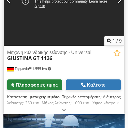
1
/
9
Μηχανή κυλινδρικής λείανσης - Universal
GIUSTINA
GT 1126
Γερμανία
1.555 km
Πληροφορίες τιμής
Καλέστε
Κατάσταση:
μεταχειρισμένο
, Τεχνικές λεπτομέρειες: Διάμετρος
λείανσης: 260 mm Μήκος λείανσης: 1000 mm Ύψος κέντρου:
130 mm Μήκος σύσφιξης: 1000 mm Τροφοδοσία:: με το χέρι
Ρύθμιση κεφαλής: 280 mm με το χέρι Συνολική απαίτηση
ισχύος: περίπου 6,0 kW Βάρος μηχανήματος περίπου: 1,5
τόνοι Διαστάσεις μηχανήματος περίπου: ΜxΠxΥ: 2580 x 1750