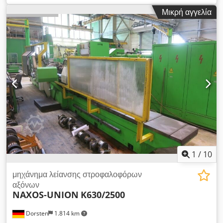
400 mm Άξονας U: 160 mm Άξονας W: 160 mm Μέγιστο
Μικρή αγγελία
βάρος τεμαχίου: 1000 kg Τροχός λείανσης: Εξωτερική
διάμετρος (καινούργιος): 1050 mm Μέγιστο πλάτος: 120 mm
Διάμετρος οπής: 304,8 mm Περιφερειακή ταχύτητα τροχού
λείανσης: 6-50 RPM Εξαρτήματα: - Σύστημα μέτρησης
Dedpfewz Rg Dsx Ah Rjkr - Κεντροφορέας - Σύστημα ψύξης -
Τεκμηρίωση
1
/
10
μηχάνημα λείανσης στροφαλοφόρων
αξόνων
NAXOS-UNION
K630/2500
Dorsten
1.814 km