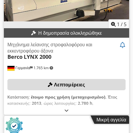
1
/
5
Η δημοπρασία ολοκληρώθηκε
Μηχάνημα λείανσης στροφαλοφόρου και
εκκεντροφόρου άξονα
Berco
LYNX 2000
Γερμανία
1.765 km
Λεπτομέρειες
Κατάσταση:
έτοιμο προς χρήση (μεταχειρισμένο)
, Έτος
κατασκευής:
2013
, ώρες λειτουργίας:
2.780 h
,
Λειτουργικότητα:
πλήρως λειτουργικό
, μέγιστο βάρος
τεμαχίου:
150 κιλ
, διάμετρος τροχού λείανσης:
660 χιλ.
, ύψος
Μικρή αγγελία
κέντρου:
270 χιλ.
, πλάτος στο κέντρο:
1.700 χιλ.
, διάμετρος
λείανσης:
300 χιλ.
, μέγιστη ταχύτητα ατράκτου:
1.000 στρ./λ.
,