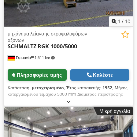
1
/
10
μηχάνημα λείανσης στροφαλοφόρων
αξόνων
SCHMALTZ
RGK 1000/5000
Γερμανία
1.611 km
Πληροφορίες τιμής
Καλέστε
Κατάσταση:
μεταχειρισμένο
, Έτος κατασκευής:
1952
, Μήκος
κατεργαζόμενου τεμαχίου 5000 mm Διάμετρος περιστροφής
1100 mm Μήκος σύσφιξης 6000 mm Διάμετρος λείανσης
1100 mm Διάμετρος τροχού λείανσης 1300 mm Βάρος
Μικρή αγγελία
κατεργαζόμενου τεμαχίου 2500 kg Κύριος κινητήρας 22 kW
Διάμετρος εδράνου στροφαλοφόρου άξονα 275 mm Τσοκ
υποστήριξης 100-250 mm Ταχύτητες εργαλείου 400/500
στροφές/λεπτό Ταχύτητες κατεργαζόμενου τεμαχίου 20-40