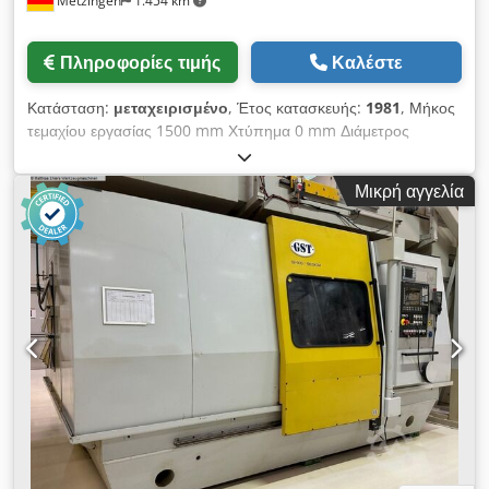
Metzingen
1.454 km
Πληροφορίες τιμής
Καλέστε
Κατάσταση:
μεταχειρισμένο
, Έτος κατασκευής:
1981
, Μήκος
τεμαχίου εργασίας 1500 mm Χτύπημα 0 mm Διάμετρος
περιστροφής 500 mm Συνολική απαίτηση ισχύος 30 kW
Βάρος μηχανήματος περίπου 8 τόνοι Απαιτούμενος χώρος
Μικρή αγγελία
περίπου m N A G E L Μηχανή φινιρίσματος στροφαλοφόρου
άξονα Τύπος UF 16 - 150 K 86 S Έτος κατασκευής άγνωστο
(σύμφωνα με το ηλεκτρολογικό διάγραμμα 05/81 ) Διάμετρος
τεμαχίου ελάχιστο/μέγιστο 80 - 160 mm Dkodpfxot Hwpms
Ah Rjr Περιστροφή τεμαχίου - Ø περίπου 500 mm Μήκος
σύσφιξης τεμαχίου περίπου 1.500 mm Ταχύτητα τεμαχίου
αδιαβάθμητα μεταβλητή (υδραυλικός κινητήρας) Αριθμός
μονάδων Superfinish 14 Ø συλλογής στον οδηγό ιμάντα περ.
max. 200 mm Συνολική κίνηση περίπου 30 kW - 400 V - 50 Hz
Βάρος περίπου 8.000 kg Εξοπλισμένο με: 14 τροφοδότες
ιμάντα σε περιστροφικό άξονα, ρυθμιζόμενοι κατά μήκος,
ορισμένοι με οδηγούς ιμάντα οδηγούς ιμάντα και με οπίσθια
διάταξη έλξης ιμάντα με άξονα οδήγησης. Το χρησιμοποιημένο