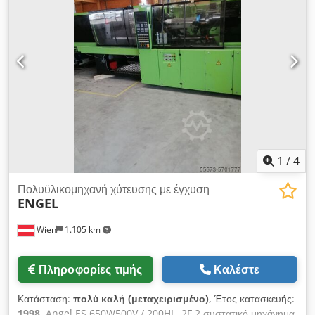
όγκος έγχυσης συγκροτήματος 1: 226 cm³\nΜέγ. όγκος
έγχυσης συγκροτήματος 2: 183 cm³\n\nΛΕΠΤΟΜΕΡΕΙΕΣ
ΜΗΧΑΝΗΜΑΤΟΣ\n\nΕλάχιστη διάσταση τοποθέτησης
καλουπιού: 250 mm\nΜέγιστη διάσταση τοποθέτησης
καλουπιού: 750 mm\n\nΕΞΟΠΛΙΣΜΟΣ\nΜηχάνημα δύο
συστατικών\nΧωρίς κολόνες\n\nΣημείωση: Σε περίπτωση
αγοράς πολλών ειδών από την ίδια τοποθεσία (δείτε τις
προσφορές παρακάτω), θα απαλλάσσεστε από τα φθηνότερα
έξοδα αποσυναρμολόγησης και φόρτωσης. Codpfx Aley
Exatjrerf
1
/
4
Πολυϋλικομηχανή χύτευσης με έγχυση
ENGEL
Wien
1.105 km
Πληροφορίες τιμής
Καλέστε
Κατάσταση:
πολύ καλή (μεταχειρισμένο)
, Έτος κατασκευής:
1998
, Angel ES 650W500V / 200HL. 2F 2 συστατικό μηχάνημα