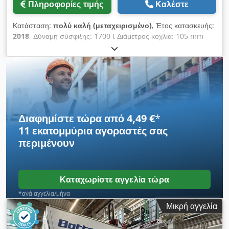
Πληροφορίες τιμής
Καλέστε
Κατάσταση:
πολύ καλή (μεταχειρισμένο)
, Έτος κατασκευής:
2018
, Δύναμη σύσφιξης: 1700 t Διάμετρος κοχλία: 105 mm
Cedpfx Alszatkhorjrf Απόσταση μεταξύ των στηρίξεων
(Εμπρός): 1415 mm Απόσταση μεταξύ των στηρίξεων (Πίσω):
1850 mm Όγκος έγχυσης: 4070 cm³ Τύπος: Πολυσυστατικός
Κίνηση: Υδραυλική
Διαφημίστε τώρα από 4,49 €
*
11 εκατομμύρια αγοραστές
σας
περιμένουν
Καταχωρίστε αγγελία τώρα
*ανά αγγελία/μήνα
Μικρή αγγελία