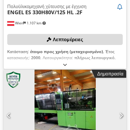
Πολυϋλικομηχανή χύτευσης με έγχυση
ENGEL
ES 330H80V/125 HL .2F
Wien
1.107 km
Λεπτομέρειες
Κατάσταση:
έτοιμο προς χρήση (μεταχειρισμένο)
, Έτος
κατασκευής:
2000
, Λειτουργικότητα:
πλήρως λειτουργικό
,
δύναμη σύσφιξης:
1.225 kN
, μοντέλο ελεγκτή:
CC100
, Χωρίς
ελάχιστη τιμή - εγγυημένη πώληση στη μεγαλύτερη προσφορά!
Δημοπρασία
ΤΕΧΝΙΚΕΣ ΛΕΠΤΟΜΕΡΕΙΕΣ Δύναμη κλεισίματος: 125 t
Κύλινδρος Ο: 35 Κύλινδρος Κ: 18 ΛΕΠΤΟΜΕΡΕΙΕΣ
ΜΗΧΑΝΗΜΑΤΟΣ Έλεγχος: CC100 ΕΞΟΠΛΙΣΜΟΣ 1x
Υδραυλικός εξολκέας πυρήνα BAP 1x Προπ. υδραυλική
σύνδεση πλάκας ευρετηρίου BAP 16x Ζώνες θέρμανσης (HK)
2x Μαγνητικές πλάκες σύσφιξης για BAP και FAP Codpfxey Exc
Ie Alrjrf Σημείωση: Σε περίπτωση αγοράς πολλών
αντικειμένων από το ίδιο σημείο (βλ. παρακάτω προσφορές),
θα ισχύουν μειωμένα έξοδα αποσυναρμολόγησης και