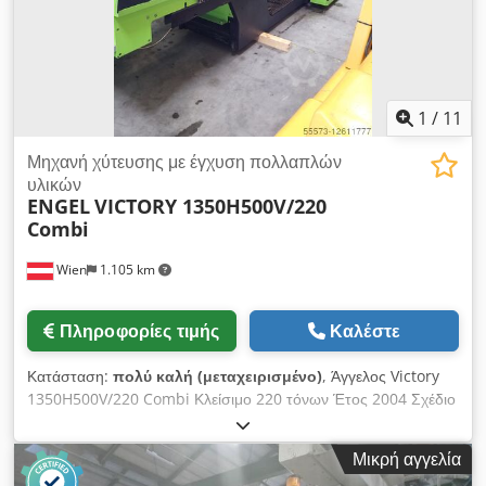
1
/
11
Μηχανή χύτευσης με έγχυση πολλαπλών
υλικών
ENGEL
VICTORY 1350H500V/220
Combi
Wien
1.105 km
Πληροφορίες τιμής
Καλέστε
Κατάσταση:
πολύ καλή (μεταχειρισμένο)
, Άγγελος Victory
1350H500V/220 Combi Κλείσιμο 220 τόνων Έτος 2004 Σχέδιο
σύσφιξης WxH 960x830 Κοπή 55mm+40 mm 618 cm3+251
Credpfxepa Rhbo Alrsf EC100/A03 Ελάχιστο ύψος καλουπιού
Μικρή αγγελία
320mm Μέγιστο 730mm