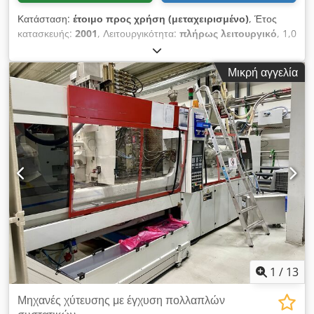
Κατάσταση:
έτοιμο προς χρήση (μεταχειρισμένο)
, Έτος
κατασκευής:
2001
, Λειτουργικότητα:
πλήρως λειτουργικό
, 1,0
τεμ. μεταχειρισμένη μηχανή χύτευσης με έγχυση δύο
συστατικών με ρομποτικό βραχίονα Κατασκευαστής: ENGEL
Μικρή αγγελία
Τύπος: ES650H/200W-200HL-2F Έτος κατασκευής: 2001
Δύναμη σύσφιξης: 200 τόνοι Απόσταση μεταξύ των
στηριγμάτων: Χωρίς στηρίγματα Ελάχιστο ύψος εγκατάστασης:
550 χιλ. Διαδρομή ανοίγματος: 700 χιλ. Κοχλίας DN 1: 40 χιλ.
Μέγιστος όγκος αντλήσεως: 251 κυβ. εκ. Βάρος τεμαχίου
έγχυσης: 216 γρ. Κοχλίας DN 2: 25 χιλ. Μέγιστος όγκος
αντλήσεως: 69 κυβ. εκ. Βάρος τεμαχίου έγχυσης: 60 γρ.
Σύστημα ελέγχου: CC200 Τεχνικός εξοπλισμός: Crodpfx Aozl T
Snjlrof -Ρομποτικός βραχίονας Engel, Τύπος: ERC23/1-E -4
σετ πυρήνες -Έλεγχος περιστρεφόμενου τραπεζιού
1
/
13
Μηχανές χύτευσης με έγχυση πολλαπλών