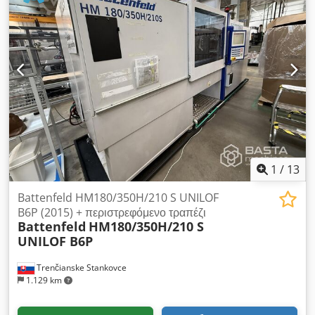
1
/
13
Battenfeld HM180/350H/210 S UNILOF
B6P (2015) + περιστρεφόμενο τραπέζι
Battenfeld
HM180/350H/210 S
UNILOF B6P
Trenčianske Stankovce
1.129 km