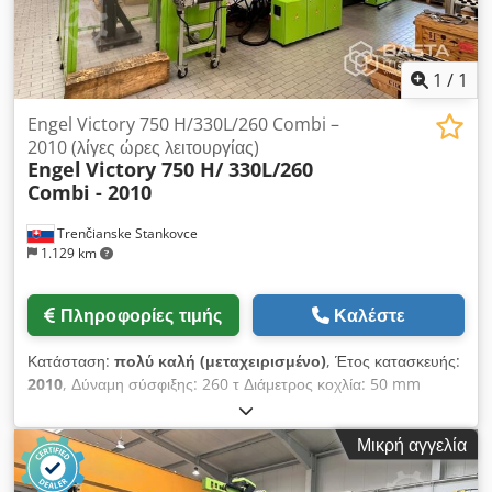
έγχυσης: 2400 bar Η μηχανή συνοδεύεται από ταινιόδρομο.
Ώρες εργασίας: 41.427 h Υπάρχει δυνατότητα αγοράς
γραμμικού ρομπότ Engel VIPER 20 (Z=3320mm)
1
/
1
Engel Victory 750 H/330L/260 Combi –
2010 (λίγες ώρες λειτουργίας)
Engel
Victory 750 H/ 330L/260
Combi - 2010
Trenčianske Stankovce
1.129 km
Πληροφορίες τιμής
Καλέστε
Κατάσταση:
πολύ καλή (μεταχειρισμένο)
, Έτος κατασκευής:
2010
, Δύναμη σύσφιξης: 260 τ Διάμετρος κοχλία: 50 mm
Τύπος: Οριζόντιος Crjdpjy Eytzsfx Alrof Κίνηση: Υδραυλική
Μικρή αγγελία