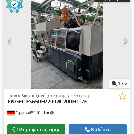
piggyback / θέση Z) Εξοπλισμός Κείμενο οθόνης στα
γερμανικά Υδραυλική εξαγωγή πυρήνα 6x Μηχανή χωρίς
σύστημα χειρισμού Μηχανή χωρίς χοάνη υλικού Στοιχεία
εξισορρόπησης Θέρμανση εργαλείου 16x Διπλοσυστατικό
μηχάνημα χύτευσης με έγχυση Διαστάσεις μηχανής (ΜxΠxΥ):
9,83m x 2,33m x 2,48m Συνολικό βάρος: 23.090 kg
1
/
2
Πολυϋλικομηχανή χύτευσης με έγχυση
ENGEL
ES650H/200W-200HL-2F
Γερμανία
1.611 km
Πληροφορίες τιμής
Καλέστε