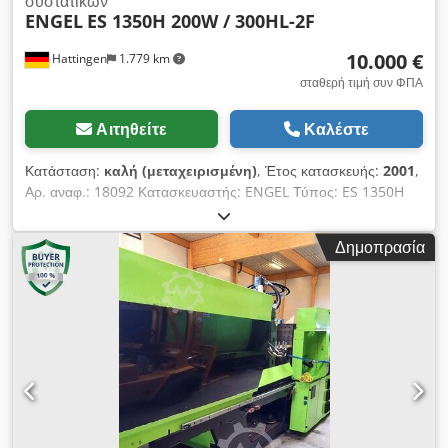
συστατικών
ENGEL
ES 1350H 200W / 300HL-2F
10.000 €
Hattingen
1.779 km
σταθερή τιμή συν ΦΠΑ
Αιτηθείτε
Καλέστε
Κατάσταση:
καλή (μεταχειρισμένη)
, Έτος κατασκευής:
2001
,
Αρ. αναφ.: 18092 Κατασκευαστής: ENGEL Τύπος: ES 1350H
200W / 300HL-2F Έτος κατασκευής: 2001 Μονάδα κλεισίματος
Δύναμη κλεισίματος: 300 τόνοι Διαδρομή ανοίγματος: 855 mm
Δημοπρασία
Διαστάσεις πλακών (Π x Υ): 1050 x 650 mm Μονάδα έγχυσης
Διάμετρος κοχλία: 60 + 35 mm Όγκος έγχυσης: 735 + 135 cm³
Cjdowm Iy Eopfx Alrorf Βάρος έγχυσης PS: 662 + 122 g Πίεση
έγχυσης: 1834 + 1620 bar Διαστάσεις και βάρος Διαστάσεις
ΜxΠxΥ: 7,75 x 2,35 x 2,6 μ Βάρος μηχανήματος: 24780 kg
Πρόσθετες πληροφορίες: ENGEL ES 1350H200W/300HL-2F —
Μηχανή έγχυσης πλαστικών 2 συστατικών (2K) Διατίθεται προς
πώληση αυτή η μηχανή έγχυσης από τον φημισμένο
αυστριακό κατασκευαστή ENGEL, έτος κατασκευής 2001, με
δύναμη κλεισίματος 300 τόνων και πραγματική διαμόρφωση 2K