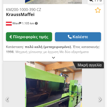
KM200-1000-390 CZ
KraussMaffei
Wien
1.105 km
Πληροφορίες τιμής
Καλέστε
Κατάσταση:
πολύ καλή (μεταχειρισμένο)
, Έτος κατασκευής:
1998
, Μηχανή χύτευσης με έγχυση Με δύο εξαρτήματα
Kraussmaffei Mutliinject KM200-1000-390 CZ Έτος 1998
Κλείσιμο 200 TO Scrow 60 mm- 566g Scrow2 - 35 mm - 178
Μικρή αγγελία
g Tie bars wide 560x560 Cedpfefx Tztox Alrsrf