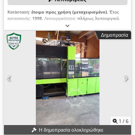
Κατάσταση:
έτοιμο προς χρήση (μεταχειρισμένο)
, Έτος
κατασκευής:
1998
, Λειτουργικότητα:
πλήρως λειτουργικό
,
δύναμη σύσφιξης:
1.961 kN
, Χωρίς ελάχιστη τιμή - εγγυημένη
πώληση στην υψηλότερη προσφορά! ΤΕΧΝΙΚΑ ΣΤΟΙΧΕΙΑ
Δημοπρασία
Δύναμη κλεισίματος: 200 t Απόσταση κολονών: 560 x 560 mm
Διάμετρος κοχλία (πρώτο συστατικό): 60 mm Διάμετρος κοχλία
(δεύτερο συστατικό): 35 mm Βάρος έγχυσης (πρώτο
συστατικό): 566 g Βάρος έγχυσης (δεύτερο συστατικό): 178 g
Crjdpfx Alsy Exdljref ΕΞΟΠΛΙΣΜΟΣ Διπλό σύστημα Σύστημα
Kraussmaffei Multinject Σημείωση: Σε περίπτωση αγοράς
πολλών αντικειμένων από το ίδιο σημείο (δείτε προσφορές
παρακάτω), θα απαλλαγείτε από τα αντίστοιχα χαμηλότερα
κόστη αποσυναρμολόγησης και φόρτωσης.
1
/
6
Η δημοπρασία ολοκληρώθηκε