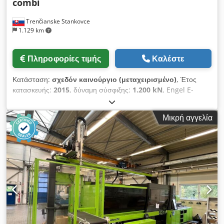
combi
Trenčianske Stankovce
1.129 km
Πληροφορίες τιμής
Καλέστε
Κατάσταση:
σχεδόν καινούργιο (μεταχειρισμένο)
, Έτος
κατασκευής:
2015
, δύναμη σύσφιξης:
1.200 kN
, Engel E-
Victory 170H/50V/120 combi (2015) 2Κ μηχανή CC300
Έλεγχος Δύναμη κλεισίματος: 1200 kN Ελάχιστο-μέγιστο
Μικρή αγγελία
καλούπι: 300 mm Μέγιστο ύψος συνολικού εργαλείου: 800
mm Μέγεθος πλάκας: 740 x 680 mm Διαδρομή ανοίγματος:
505 mm Διαδρομή εξωθητήρα: 130 mm Δύναμη εξωθητήρα:
39,8 kN Ισχύς αντλίας: 15 kW Μονάδα έγχυσης 1 Διάμετρος
κοχλία: 25 mm Μέγιστος όγκος παροχής: 59 cm³ Μέγιστη
ταχύτητα κοχλία: 400 στρ./λεπτό Ταχύτητα έγχυσης: 109 cm³/s
Εξειδικευμένη πίεση έγχυσης: 2400 bar Μονάδα έγχυσης 2
Crodpfxjxyi Rvs Alrof Διάμετρος κοχλία: 20 mm Μέγιστος
όγκος παροχής: 25 cm³ Μέγιστη ταχύτητα κοχλία: 450 στρ./
λεπτό Ταχύτητα έγχυσης: 104 cm³/s Εξειδικευμένη πίεση