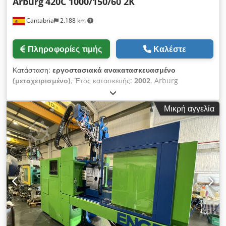
Arburg
420C 1000/150/60 2K
Cantabria
2.188 km
Πληροφορίες τιμής
Καλέστε
Κατάσταση:
εργοστασιακά ανακατασκευασμένο
(μεταχειρισμένο)
, Έτος κατασκευής:
2002
, Arburg
Allrounder 420C 1000-350/150 Arburg Bimateria με 100
τόνους δύναμη κλεισίματος. Έτος κατασκευής 2002. 79.115
Μικρή αγγελία
ώρες εργασίας. Το μηχάνημα παραδίδεται πλήρως
επισκευασμένο από την τεχνική ομάδα των ειδικών μας και σε
άψογη κατάσταση λειτουργίας. Μπορούμε να προσφέρουμε
την εκκίνηση στις εγκαταστάσεις σας, διασφαλίζοντας έτσι τη
λειτουργία. Έξτρα: Περιστρεφόμενη πλάκα, ρομπότ Geiger,
μύλος Wanner. Τεχνικές λεπτομέρειες ΙΣΧΥΣ ΚΛΕΙΣΙΜΑΤΟΣ
1000 kN Οριζόντια διμεταλλική άτρακτος 40mm Κάθετος
άξονας 25mm ΠΙΕΣΗ ΕΓΧΥΣΗΣ 2500 BAR κάθετη/ 2120 BAR
Οριζόντια ΟΓΚΟΣ ΕΝΕΣΗΣ Οριζόντια: 182cm3 ΟΓΚΟΣ
ΕΓΧΥΣΗΣ Κάθετος 54cm3 ΑΠΟΣΤΑΣΗ ΜΕΤΑΞΥ ΣΤΗΛΩΝ
420x420mm ΕΛΑΧΙΣΤΟ ΠΑΧΟΣ ΜΟΥΡΟΥ 250mm ΜΕΓΙΣΤΗ