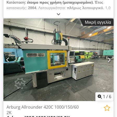
Κατάσταση:
έτοιμο προς χρήση (μεταχειρισμένο)
, Έτος
κατασκευής:
2004
, Λειτουργικότητα:
πλήρως λειτουργικό
, 1,0
τεμ. μεταχειρισμένη μηχανή χύτευσης με δύο συστατικά με
ρομπότ Κατασκευαστής: ENGEL Τύπος: ES650H/200W-
Μικρή αγγελία
200HL-2F Έτος κατασκευής: 2004 Δυναμικότητα κλεισίματος:
200 τόνοι Απόσταση στηλών: χωρίς στήλες Ελάχιστο ύψος
εγκατάστασης: 500 mm Διαδρομή ανοίγματος: 750 mm
Κοχλίας DN 1: 40 mm Μεγ. όγκος έγχυσης: 251 cm³ Βάρος
τεμαχίου έγχυσης σε PS: 216 g Κοχλίας DN 2: 25 mm Codeyak
A Iopfx Alrerf Μεγ. όγκος έγχυσης: 69 cm³ Βάρος τεμαχίου
έγχυσης σε PS: 60 g Έλεγχος: CC100 Τεχνικός εξοπλισμός: -
Ρομπότ Engel, τύπος: ERC23/1-E - 4 κομμάτια πυρήνων -
Έλεγχος περιστρεφόμενου τραπεζιού
1
/
6
Arburg Allrounder 420C 1000/150/60
2K