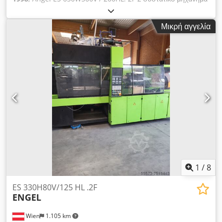
γραβάτα χωρίς δύναμη 2000 KN δύναμη σύσφιξης Διάμετρος
βίδας Aggr 1: 45 mm, Aggr 2: 45 mm Max. Όγκος διαδρομής
Μικρή αγγελία
Aggr 1: 226 cm³, Aggr 2: 183 cm³ Διαστάσεις εγκατάστασης
WKZ: min 250 mm, max 750 m Έτος κατασκευής: 1998
Cjdpfxografvs Alrsrf
1
/
8
ES 330H80V/125 HL .2F
ENGEL
Wien
1.105 km