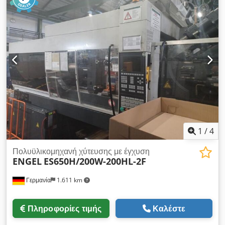
1
/
4
Πολυϋλικομηχανή χύτευσης με έγχυση
ENGEL
ES650H/200W-200HL-2F
Γερμανία
1.611 km
Πληροφορίες τιμής
Καλέστε