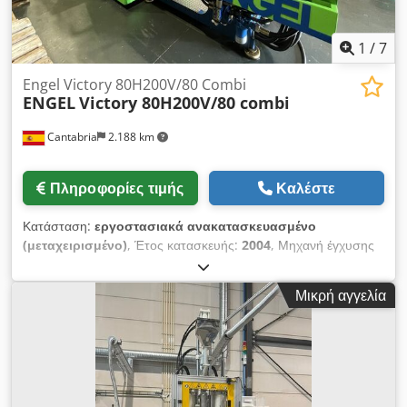
ΑΠΟΣΤΑΣΗ ΜΕΤΑΞΥ ΠΛΑΚΩΝ 750mm ΩΡΕΣ ΛΕΙΤΟΥΡΓΙΑΣ
79.115 Crodpfsp Audqsx Alrof ΕΤΟΣ ΚΑΤΑΣΚΕΥΗΣ 2002
1
/
7
Engel Victory 80H200V/80 Combi
ENGEL
Victory 80H200V/80 combi
Cantabria
2.188 km
Πληροφορίες τιμής
Καλέστε
Κατάσταση:
εργοστασιακά ανακατασκευασμένο
(μεταχειρισμένο)
, Έτος κατασκευής:
2004
, Μηχανή έγχυσης
"bi-material" της Engel (οριζόντια και κάθετη) 80 τόνων για
καλούπια INDEX. Έτος 2004, περίπου 58.000 ώρες εργασίας.
Μικρή αγγελία
Η μηχανή παραδίδεται ανακαινισμένη. Ρωτήστε για την
υπηρεσία θέσης σε λειτουργία με εγγύηση λειτουργίας. Τεχνικά
στοιχεία Ισχύς κλεισίματος 800 kN ΕΤΟΣ ΚΑΤΑΣΚΕΥΗΣ 2004
ΏΡΕΣ ΕΡΓΑΣΊΑΣ 58.332 ΑΝΑΣΤΡΟΦΗ 18 mm οριζόντια
ΑΝΑΣΤΡΟΦΗ 30 mm κατακόρυφη ΣΤΡΟΦΟΣ ΑΝΟΙΓΜΑΤΟΣ
457mm Crodpfxjp At Uds Alrof ΠΙΕΣΗ ΕΙΣΑΓΩΓΗΣ 2207 BAR