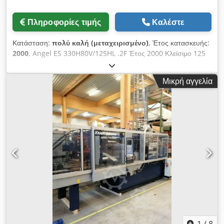
Πληροφορίες τιμής
Καλέστε
Κατάσταση:
πολύ καλή (μεταχειρισμένο)
, Έτος κατασκευής:
2000
, Angel ES 330H80V/125HL .2F Έτος 2000 Κλείσιμο 125
ΠΡΟΣ Μηχανές χύτευσης με έγχυση πολλαπλών συστατικών
Έλεγχος CC100 Κύλινδρος H 35 Csdpfx Aljigrinerjrf
Μικρή αγγελία
Κύλινδρος V 18 1x Υδραυλικός πυρήνας έλξης BAP 1x Prop.
Υδραυλική σύνδεση πλάκας δείκτη BAP 16 ζώνες HK 2x
μαγνητικές πλάκες σύσφιξης για BAP και FAP
1
/
8