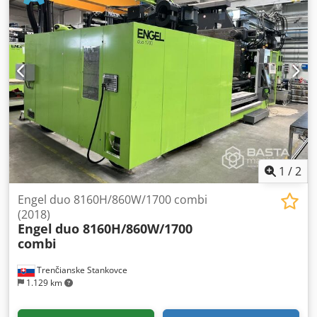
1
/
2
Engel duo 8160H/860W/1700 combi
(2018)
Engel
duo 8160H/860W/1700
combi
Trenčianske Stankovce
1.129 km