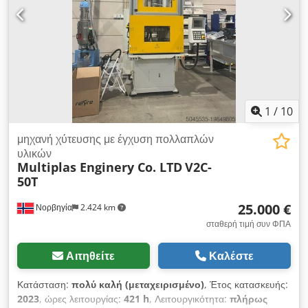
(οριζόντια) ΠΙΕΣΗ ΕΙΣΠΡΕΣΗΣ 1451BAR (κατακόρυφη) ΟΓΚΟΣ
ΕΙΣΠΡΕΣΗΣ 26cm3 (οριζόντια) ΟΓΚΟΣ ΕΙΣΠΡΕΣΗΣ 99cm3
(κατακόρυφος)
1
/
10
μηχανή χύτευσης με έγχυση πολλαπλών
υλικών
Multiplas Enginery Co. LTD
V2C-
50T
25.000 €
Νορβηγία
2.424 km
σταθερή τιμή συν ΦΠΑ
Αιτηθείτε
Καλέστε
Κατάσταση:
πολύ καλή (μεταχειρισμένο)
, Έτος κατασκευής:
2023
, ώρες λειτουργίας:
421 h
, Λειτουργικότητα:
πλήρως