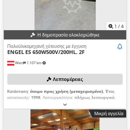
φόρτωσης.
1
/
4
Η δημοπρασία ολοκληρώθηκε
Πολυϋλικομηχανή χύτευσης με έγχυση
ENGEL
ES 650W500V/200HL. 2F
Wien
1.107 km
Λεπτομέρειες
Κατάσταση:
έτοιμο προς χρήση (μεταχειρισμένο)
, Έτος
κατασκευής:
1998
, Λειτουργικότητα:
πλήρως λειτουργικό
,
διάμετρος κοχλία:
45 χιλ.
, δύναμη σύσφιξης:
2.000 kN
, Χωρίς
ελάχιστη τιμή - εγγυημένη πώληση στη μεγαλύτερη
Μικρή αγγελία
προσφορά!\n\nΤΕΧΝΙΚΑ ΣΤΟΙΧΕΙΑ\n\nΜονάδα κλεισίματος:
2.000 kN\n\nΔιάμετρος κοχλία συγκροτήματος 1: 45
mm\nΔιάμετρος κοχλία συγκροτήματος 2: 45 mm\n\nΜέγ.