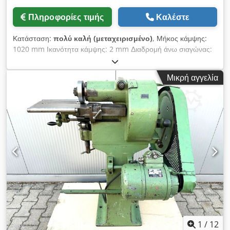
Πληροφορίες τιμής
Καλέστε
Κατάσταση:
πολύ καλή (μεταχειρισμένο)
, Μήκος κάμψης:
1020 mm Ικανότητα κάμψης: 2 mm Διαδρομή άνω σιαγώνας:
220 mm Djdpfx Abszr Nthjfjck Ρυθμιζόμενη κάτω και
κάμπτουσα σιαγώνα: 60 mm Συνολικό βάρος περ.: 0,5 t
Μικρή αγγελία
Εξοπλισμός: - Οδηγός σημείου με κλίμακα, οδοντωτό γρανάζι
και κρεμαγιέρα, εύρος ρύθμισης 0–600 mm - Αντιστάθμιση
βάρους για την κάμπτουσα σιαγώνα
1
/
12