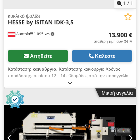
1
/
1
κυκλικό ψαλίδι
HESSE by ISITAN
IDK-3,5
13.900 €
Αυστρία
1.095 km
σταθερή τιμή συν ΦΠΑ
Αιτηθείτε
Καλέστε
Κατάσταση:
καινούργιο
, Κατάσταση: καινούργιο Χρόνος
παράδοσης: περίπου 12 - 14 εβδομάδες από την παραγγελία
Χώρα προέλευσης: Τουρκία Τιμή: 13.900 € Δόση Leasing:
266,88 € Μέγιστο πάχος λαμαρίνας - κατασκευαστικός
Μικρή αγγελία
χάλυβας: 3,5 mm Προεξοχή: 750 mm Κινητήρας: 2,2 kW
Ταχύτητα: 6,1 m/min Μήκος: 2000 mm Πλάτος: 600 mm
Ύψος: 1400 mm Βάρος: 750 kg Ελάχιστη/Μέγιστη διάμετρος
κυκλώματος: 200/1200 mm Πλαίσιο από συγκολλημένη
χαλύβδινη κατασκευή Λεπίδες από ειδικό ατσάλι Djdpfx Absyq
Sn Hsfsck Μεγάλη διάρκεια ζωής μαχαιριών χάρη σε κωνικούς
άξονες Μοτέρ με γρανάζια και φρένο Σύστημα ρύθμισης