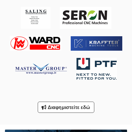
Με Σιλικόνη
Οδηγηση
Ομάδες Καθισμάτων
Οχήματα Εργασίας
Σέλινα Με Σάλτσα Πλάκα
Τα Χελιδόνια
Τησ Ογαπ
Υδραυλική Αντλία Χειρός Με Κύλινδρο
Υποστήριγμα-Με Άξονα
Διαφημιστείτε εδώ
Όλα Τα
Όλα Τα Μεταλλικά Διαχωριστικό