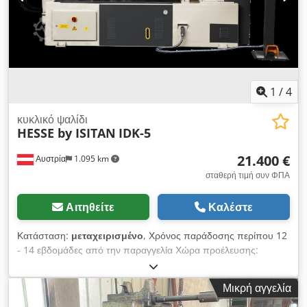
διαμέτρου κοπής με μηχανοκίνητη ισχύ Κινητήριος πίνακας
ελέγχου Σύστημα κοπής εσωτερικής διαμέτρου Εξοπλισμός
σύμφωνα με τους κανονισμούς CE
1
/
4
κυκλικό ψαλίδι
HESSE by ISITAN
IDK-5
21.400 €
Αυστρία
1.095 km
σταθερή τιμή συν ΦΠΑ
Αιτηθείτε
Καλέστε
Κατάσταση:
μεταχειρισμένο
, Χρόνος παράδοσης περίπου 12
- 14 εβδομάδες από την παραγγελία Χώρα προέλευσης:
Τουρκία Τιμή: 21.400 € Μέγιστο πάχος λαμαρίνας - χάλυβας 5
mm Βάθος εργασίας: 1200 mm Ταχύτητα: 4,1 m/min Μήκος:
Μικρή αγγελία
3000 mm Πλάτος: 750 mm Ύψος: 1400 mm Dedoyq