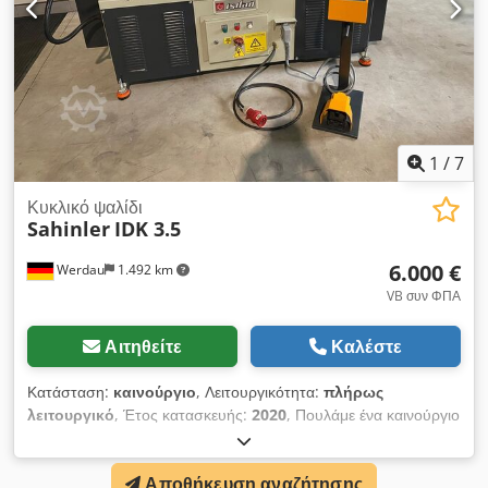
Ηλεκτρικός ποδοδιακόπτης - 1 σετ λεπίδων κοπής - Οδηγίες
λειτουργίας με ηλεκτρικό διάγραμμα σε μορφή PDF
Απαιτούμενος χώρος Μ x Π x Υ 1600 x 660 x 1350 mm Βάρος
320 kg καλή κατάσταση
1
/
7
Κυκλικό ψαλίδι
Sahinler
IDK 3.5
6.000 €
Werdau
1.492 km
VB συν ΦΠΑ
Αιτηθείτε
Καλέστε
Κατάσταση:
καινούργιο
, Λειτουργικότητα:
πλήρως
λειτουργικό
, Έτος κατασκευής:
2020
, Πουλάμε ένα καινούργιο
εκθεσιακό μηχάνημα από τον κατασκευαστή Sahinler.
Μηχανοκίνητο κυκλικό ψαλίδι με υδραυλική σύσφιξη Τεχνικά
Αποθήκευση αναζήτησης
στοιχεία: Dedpfx Aova Acvobfeck - διάμετρος: 1200 mm -