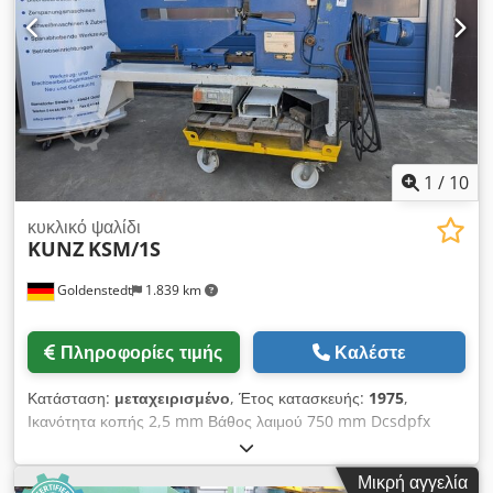
εγγύηση. Dcedezibtnjpfx Abfek
1
/
10
κυκλικό ψαλίδι
KUNZ
KSM/1S
Goldenstedt
1.839 km
Πληροφορίες τιμής
Καλέστε
Κατάσταση:
μεταχειρισμένο
, Έτος κατασκευής:
1975
,
Ικανότητα κοπής 2,5 mm Βάθος λαιμού 750 mm Dcsdpfx
Abjzfaylsfjk Μέγιστη διάμετρος δίσκων περ. 1500 mm Βάρος
μηχανήματος περ. 800 kg Συμπεριλαμβάνεται 1 σετ
Μικρή αγγελία
καινούργιες εφεδρικές λεπίδες