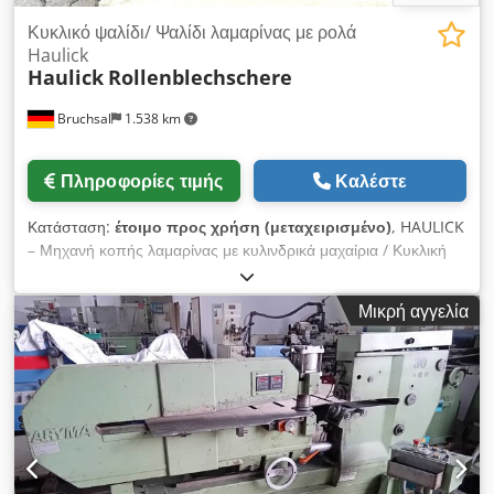
Κυκλικό ψαλίδι/ Ψαλίδι λαμαρίνας με ρολά
Haulick
Haulick
Rollenblechschere
Bruchsal
1.538 km
Πληροφορίες τιμής
Καλέστε
Κατάσταση:
έτοιμο προς χρήση (μεταχειρισμένο)
, HAULICK
– Μηχανή κοπής λαμαρίνας με κυλινδρικά μαχαίρια / Κυκλική
μηχανή κοπής Dcjdpeztctwefx Abfok -Μέγιστο πάχος
χαλύβδινης λαμαρίνας: περίπου 2,5 mm -Μήκος κοπής:
Μικρή αγγελία
απεριόριστο -Μέθοδος κοπής: 2 περιστρεφόμενα κυκλικά
μαχαίρια -Διάμετρος μαχαιριών κοπής: περίπου 120 – 150 mm
-Διαστάσεις πάγκου εργασίας: περίπου 500 x 250 mm
-Εμβέλεια / Περιοχή τροφοδοσίας: περίπου 250 mm -Ισχύς
κινητήρα: 0,75 – 1,1 kW -Κίνηση: Με ιμάντα -Κοπή σε ευθεία
γραμμή -Κοπή σε λωρίδες -Απεριόριστη κοπή λαμαρίνας
-Χαλύβδινη λαμαρίνα έως περίπου 2,5 mm -Αλουμίνιο και άλλα
μη σιδηρούχα μέταλλα, ανάλογα με το πάχος Διαστάσεις: Μ x