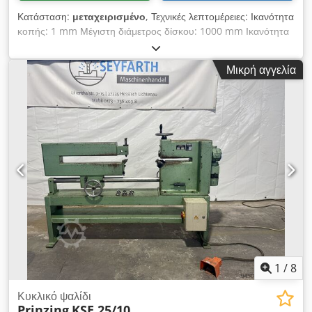
Κατάσταση:
μεταχειρισμένο
, Τεχνικές λεπτομέρειες: Ικανότητα
κοπής: 1 mm Μέγιστη διάμετρος δίσκου: 1000 mm Ικανότητα
διάτμησης: 1 mm Μέγιστη διάμετρος δίσκου: 1000 mm Βάρος
μηχανήματος περίπου: 0,2 τόνοι Διαστάσεις μηχανήματος
Μικρή αγγελία
περίπου ΜxΠxΥ: 2,0 x 0,5 x 1,4 m Εφαρμογή: χειροκίνητη
κοπή στρογγυλών τεμαχίων από χαλυβδοέλασμα Άνω λεπίδα
Ø 69mm x 11mm- κατακόρυφη ρύθμιση 25mm με χειροκίνητο
μοχλό Κάτω λεπίδα Ø 74 x 15mm- ρύθμιση NO = σταθερή
Dcodpfeu Icqysx Abfok Στήριγμα κεντραρίσματος με μήτρα Το
υλικό ωθείται χειροκίνητα με χειρολαβή vertival 15mm
οριζόντια 500mm χειροκίνητα. *
1
/
8
Κυκλικό ψαλίδι
Prinzing
KSE 25/10