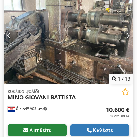
Smvopfx Abfjck Βάρος: 1350 kg Ελάχιστη/μέγιστη διάμετρος
κύκλου: 250 / 2000 mm Βάθος εργασίας στην πλευρά
μαχαιριού: 300 mm Κινητή κονσόλα χειρισμού Υδραυλική
σύσφιξη λαμαρίνας Κιβώτιο ταχυτήτων με φρένο Μηχανικό
σύστημα τοποθέτησης λαμαρίνας Είναι δυνατές και εσωτερικές
κοπές Εξοπλισμός σύμφωνα με τους κανονισμούς CE Επιλογές
(τιμές κατόπιν αιτήματος): 1 ζεύγος εφεδρικών μαχαιριών
Συσκευή στριφώματος με 1 ζεύγος στριφωτήρων
1
/
13
κυκλικό ψαλίδι
MINO GIOVANI BATTISTA
10.600 €
Šibice
903 km
VB συν ΦΠΑ
Αιτηθείτε
Καλέστε