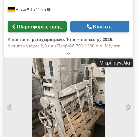
Ξετυλιχτής και τυλιχτής με διαχωριστικά Τεχνικά χαρακτηριστικά
Ahaus
1.844 km
Τύπος κίνησης: ηλεκτρικός Εργασιακό πλάτος: 600 mm
Dcjdpfx Ajyn Shzebfjk Μέγ. πάχος φύλλου: 3 mm Μέγ. πάχος
χάλυβα: 3 mm Ισχύς: 22 kW (29,91 HP) Τάση σύνδεσης: 380 V
Πληροφορίες τιμής
Καλέστε
Συχνότητα: 50 Hz Συνολικό βάρος: 4.500 kg Συνολικό μήκος:
3.000 mm Συνολικό πλάτος: 2.000 mm Συνολικό ύψος: 1.800
Κατάσταση:
μεταχειρισμένο
, Έτος κατασκευής:
2025
,
mm Εξοπλισμός • Κεντρικό σύστημα λίπανσης • Πνευματική
Διατμητική ισχύς 2,0 mm Προβολή 700 / 280 mm Μέγιστη
αφαίρεση ρολού από τον ξετυλιχτή • Το μηχάνημα είναι υπό
διάμετρος κενού 1000 mm Ελάχ. διάμετρος κενού 120 mm
τάση και εγκατεστημένο σε παραγωγή Προσφέρεται δωρεάν με
Ταχύτητα 7,0 m/min Συνολική απαίτηση ισχύος 1,10 kW
την παράδοση Με το κυκλικό ψαλίδι παρέχεται δωρεάν και
Μικρή αγγελία
Βάρος μηχανής περίπου 360 kg Διαστάσεις Μ-Π-Υ 1400 x 400
μηχάνημα ψυχρής έλασης ελασμάτων για επίτευξη στενών
x 1150 mm Εκθεσιακό μηχάνημα - σαν ΚΑΙΝΟΥΡΓΙΟ δεν έχει
ανοχών πάχους. MINO GIOVANI BATTISTA – Μηχάνημα
χρησιμοποιηθεί ακόμα (!!) Ειδική τιμή κατόπιν παραγγελίας
έλασης Μοντέλο: LAS Ισχύς: 6 kW Βάρος: 4.500 kg Μηχάνημα
Εξοπλισμός: - κυκλικό ψαλίδι με ηλεκτροκινητήρα μεγάλης
ψυχρής έλασης ελασμάτων (για στενές ανοχές) Μέγ. πλάτος
ακτίνας Dcedpfx Abexaa Tuofsk - με σκληρυμένα μαχαίρια -
υλικού: 130 mm Μέγ. πάχος υλικού: 3 mm Ξετυλιχτής,
Βάση μηχανής - χειροκίνητη ρύθμιση της επιθυμητής
μετάδοση κίνησης μέσω ιμάντα Τιμές Κυκλικό ψαλίδι: 11.000
διαμέτρου κενού - χειροκίνητη σύσφιξη υλικού - ηλεκτρικό
EUR Μηχάνημα έλασης: 3.500 EUR Το μηχάνημα έλασης
φρένο κινητήρα - 1x ελεύθερα κινούμενος ποδοδιακόπτης *
περιλαμβάνεται στο πακέτο χωρίς επιπλέον χρέωση, καθώς
συμπεριλαμβανομένου του πλήκτρου διακοπής ΕΚΤΑΚΤΗΣ
χρησιμοποιήθηκε μαζί με τη γραμμή. Κόστος
ΑΝΑΓΚΗΣ
αποσυναρμολόγησης και φόρτωσης: 1.800 EUR Όροι
παράδοσης Παράδοση: EXW 10290 Zaprešić – Κροατία Μήκος