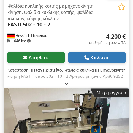
Ψαλίδια κυκλικής κοπής με μηχανοκίνητη
κίνηση, ψαλίδια κυκλικής κοπής, ψαλίδια
πλακών, κόφτης κύκλων
FASTI
502 - 10 - 2
4.200 €
Hessisch Lichtenau
1.646 km
σταθερή τιμή συν ΦΠΑ
Αιτηθείτε
Καλέστε
Κατάσταση:
μεταχειρισμένο
, Ψαλίδια κυκλικά με μηχανοκίνητη
κίνηση FASTI Τύπος 502 - 10 - 2 Αριθμός μηχανής Αριθ. 9252
009 Έτος κατασκευής 1992 Πάχος υλικού max. 2 mm
(400N/mm²) Μέγιστη διάμετρος δίσκου 1000 mm Ελάχιστη
Μικρή αγγελία
διάμετρος δίσκου 100 mm Dcodpsu Rimmsfx Abfsk Ταχύτητα
άξονα κοπής 60 και 120 στροφές ανά λεπτό Ταχύτητα κοπής
12 και 24 m/min. Υποδοχή λεπίδας Ø 20 mm Διάμετρος
μαχαιριού Ø 65 mm Προβολή της πλάκας σύσφιξης 720 mm
Προβολή του τροχού κοπής 280 mm Ισχύς κινητήρα 1,1 / 1,4
kW Σύνδεση δικτύου 380 Volt, 50 Hz - 2 ταχύτητες κινητήρα -
Μηχανικό άκρο σύσφιξης - Κλίμακα στον βραχίονα σύσφιξης -