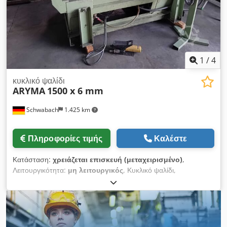
Π x Υ 0,6 x 0,9 x 1,1 μέτρα / Βάρος 180 kg
1
/
4
κυκλικό ψαλίδι
ARYMA
1500 x 6 mm
Schwabach
1.425 km
Πληροφορίες τιμής
Καλέστε
Κατάσταση:
χρειάζεται επισκευή (μεταχειρισμένο)
,
Λειτουργικότητα:
μη λειτουργικός
, Κυκλικό ψαλίδι,
χωρητικότητα 1500 x 6 mm, η πνευματική εγκατάσταση
πρέπει να ανανεωθεί εντελώς ή μερικώς. Dcodpfxszq Sqaj
Abfok