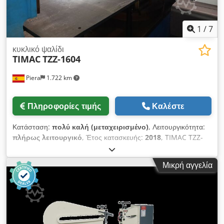
1
/
7
κυκλικό ψαλίδι
TIMAC
TZZ-1604
Piera
1.722 km
Πληροφορίες τιμής
Καλέστε
Κατάσταση:
πολύ καλή (μεταχειρισμένο)
, Λειτουργικότητα:
πλήρως λειτουργικό
, Έτος κατασκευής:
2018
, TIMAC TZZ-
1604 circular disc cutter with double-station automatic
stacker. Year 2018 Inspected, ready for production.
Μικρή αγγελία
Automatic circular cutter for producing discs from coil or
strip, equipped with a double-station automatic stacker
that enables continuous operation without stops.
Especially suited for the manufacture of bottoms and lids,
circular parts, and blanks for deep drawing or stamping
processes. Main features: • Circular cutting with adjustable