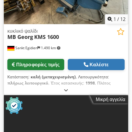
1
/
12
κυκλικό ψαλίδι
MB Georg
KMS 1600
Sankt Egidien
1.490 km
Πληροφορίες τιμής
Καλέστε
Κατάσταση:
καλή (μεταχειρισμένη)
, Λειτουργικότητα:
πλήρως λειτουργικό
, Έτος κατασκευής:
1998
, Πλάτος
εισόδου ταινίας: 400 - 1600 mm Πλάτος κοπής: 400 - 1580
mm Πάχος ταινίας: 0,4 - 3,00 mm Διάμετρος άξονα: 220 mm
Μικρή αγγελία
Dcsdszbg T Sspfx Abfsk Πλάτος άξονα: 1700 mm Χειροκίνητη
βάση στήριξης Ηλεκτρική ρύθμιση βάθους βύθισης Υδραυλικά
παξιμάδια σύσφιξης με χειροκίνητη αντλία υψηλής πίεσης