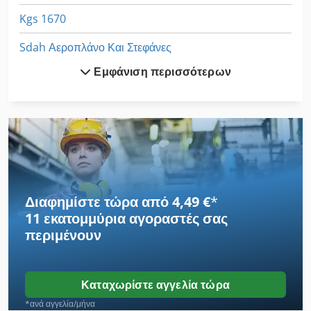
Kgs 1670
Sdah Αεροπλάνο Και Στεφάνες
Εμφάνιση περισσότερων
Άνω Εμβόλου Τύπου
Αγγίζοντας Με Σφιγκτήρες
Αρχίζει Με Στοίβα
Αυτοκόλλητες Ετικέτες
Κάμψης Των Φλαντζών
Διαφημίστε τώρα από 4,49 €
*
11 εκατομμύρια αγοραστές
σας
Κατασκευών Και Κατεδαφίσεων
περιμένουν
Κατηγορίες
Κεφαλή Κυλίνδρου 1 Χ 65
Καταχωρίστε αγγελία τώρα
Με Μοχλό
*ανά αγγελία/μήνα