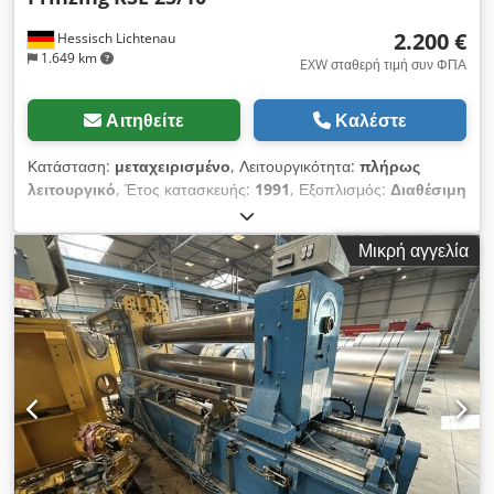
2.200 €
Hessisch Lichtenau
1.649 km
EXW σταθερή τιμή συν ΦΠΑ
Αιτηθείτε
Καλέστε
Κατάσταση:
μεταχειρισμένο
, Λειτουργικότητα:
πλήρως
λειτουργικό
, Έτος κατασκευής:
1991
, Εξοπλισμός:
Διαθέσιμη
πινακίδα τύπου, τηλεχειριστήριο ποδιού
, κυκλικά ψαλίδια
Κατασκευαστής: Prinzing Τύπος: KSE 25/10 Έτος κατασκευής
Μικρή αγγελία
1991 -απαιτείται- Προβολή: 350 mm Για φύλλα έως 2,5 mm
Dsdpfx Abswmqdgsfock Πάχος φύλλου - κενό κοπής 1,00 χιλ.
- 0,05 χιλ. 1,50 χιλ. - 0,10 χιλ. 2,50 χιλ. - 0,15 χιλ. Περιλαμβάνει
επιπλέον ανταλλακτικές λεπίδες όπως φαίνεται. Το μηχάνημα
μπορεί να δοκιμαστεί/επιδειχθεί υπό τάση επί τόπου. Όλες οι
δηλώσεις χωρίς εγγύηση. Υπόκειται σε προηγούμενη πώληση.