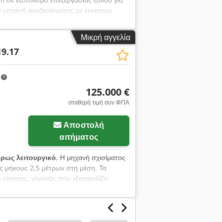
α μηχανή φρεζαρίσματος με έκκεντρο
ένο σε ξύλο σημύδας), καθώς και έναν
ς γύρω από ολόκληρο το συγκρότημα
Μικρή αγγελία
χανήματος. Στο Valankone, το σκαθάρι
9.17
εταλλικό σκελετό. Η απόδοση της
λοιωτή η τροφοδοσία στη γραμμή κοπής
m
125.000 €
σταθερή τιμή συν ΦΠΑ
Ζητήστε περισσότερες
Αποστολή
φωτογραφίες
αιτήματος
ρως λειτουργικό
, Η μηχανή σχισίματος
ς μήκους 2,5 μέτρων στη μέση. Τα
κίνησης, γεγονός που εξασφαλίζει
r