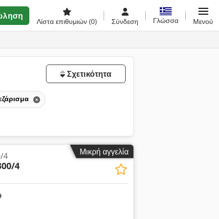
ώληση
Γλώσσα
Λίστα επιθυμιών
(0)
Σύνδεση
Μενού
Σχετικότητα
εζάρισμα
Μικρή αγγελία
/4
300/4