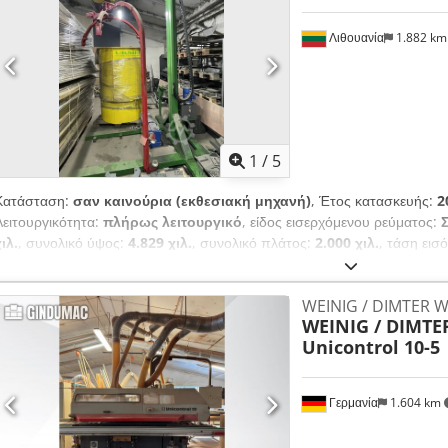
Λιθουανία
1.882 k
1
/
5
Κατάσταση:
σαν καινούρια (εκθεσιακή μηχανή)
, Έτος κατασκευής:
2
Λειτουργικότητα:
πλήρως λειτουργικό
, είδος εισερχόμενου ρεύματος:
ιλ.
, συνολικό ύψος:
4.829 χιλ.
, συνολικό πλάτος:
2.000 χιλ.
, τάση εισ
μήνες
, ισχύς:
2 kW (2,72 ίππους)
, UMG-111.7 Συσκευή συσκευασίας 
σχεδιασμένη για τη συσκευασία καυσόξυλων τυλίγοντας ένα δίχτυ γύρω 
WEINIG / DIMTER We
συνέχεια ανυψώνεται και στη συνέχεια τραβιέται τα συσκευασμένα καυσ
WEINIG / DIMTE
επιταχύνει και βελτιώνει την ποιότητα της συσκευασίας καυσόξυλων. Ds
Unicontrol 10-5
Γερμανία
1.604 km