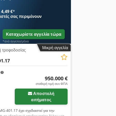
ζει υψηλή απόδοση. Οι υδραυλικά
σίδας τροφοδοτούν ομοιόμορφα και
4,49 €
*
μα αλέθει τους κορμούς σε τεχνολογικό
αστές
σας περιμένουν
το υπόλοιπο πριονίδι αφαιρείται από κάτω
οφοδοσίας 1,35 m/min ÷ 4,3 m/min
Καταχωρίστε αγγελία τώρα
*ανά αγγελία/μήνα
Μικρή αγγελία
 τροφοδοσίας
1.17
m
950.000 €
σταθερή τιμή συν ΦΠΑ
Αποστολή
αιτήματος
MG-401.17 έχει σχεδιαστεί για την
σε εξοπλισμό επεξεργασίας ξύλου για