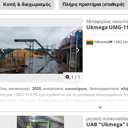
Κοπή & διαχωρισμός
Πλήρη πριστήρια (σταθερά)
Μεταφορέας σκουπι
Ukmega
UMG-11
Λιθουανία
1.882 k
Ζητήστε περισσότερες
φωτογρ
1
/
1
Έτος κατασκευής:
2025
, κατάσταση:
καινούργιο
, Λειτουργικότητα:
πλή
ξύστρας UMG-110.56 έχει σχεδιαστεί για τη μεταφορά απορριμμάτων ξύ
λειτουργεί υπό γωνία. Ο μεταφορέας είναι αγκυρωμένος στη βάση κατά 
αλυσίδας και των ξύστρων μπορεί να ρυθμιστεί με ρυθμιστή ταχύτητας,
50Hz. Το μήκος και το ύψος μπορούν να ρυθμιστούν ανάλογα με τις α
μηχανή συσκευασία
UAB "Ukmega"