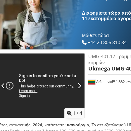
τύμπανο κινείται από έναν ηλεκτροκινητήρα 250 kW, ο οποίος εξασφαλί
κινούμενοι κύλινδροι εισαγωγής και ένας μεταφορέας τροφοδοσίας αλυ
Διαφημίστε τώρα από 
στηρίζουν τους κορμούς κατά τη διάρκεια της φρεζαρίσματος. Το μηχάνη
11 εκατομμύρια αγορ
πριονίδι, το οποίο διοχετεύεται μέσω του ανοίγματος της εξάτμισης και 
από το μηχάνημα με έναν ιμάντα μεταφοράς. Ρυθμιζόμενη ταχύτητα τρ
Dkodou Nh S Eepfx Ahyor
Μάθετε τώρα
+44 20 806 810 84
UMG-401.17 Γραμμή
κορμών
Ukmega
UMG-40
Λιθουανία
1.882 k
1
/
4
Έτος κατασκευής:
2024
, κατάσταση:
καινούργιο
, Το σετ εξοπλισμού U
τροφοδοσία κορμών με διάμετρο 120–600 mm και μήκος 2500–3200 mm 