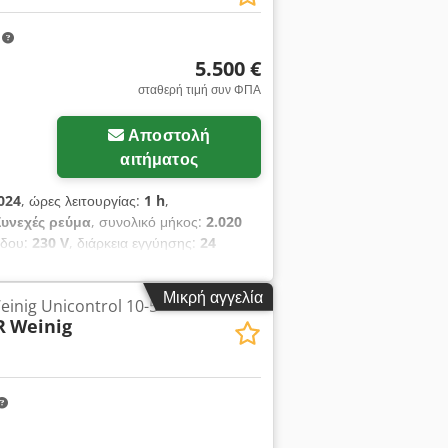
m
5.500 €
σταθερή τιμή συν ΦΠΑ
Αποστολή
αιτήματος
024
, ώρες λειτουργίας:
1 h
,
Συνεχές ρεύμα
, συνολικό μήκος:
2.020
όδου:
230 V
, διάρκεια εγγύησης:
24
καυσόξυλων σε παλέτα Euro -
από μια ειδική φόρμα, η οποία στη
Μικρή αγγελία
inig Unicontrol 10-5
όξυλα σε μια παλέτα. Η συσκευή
R
Weinig
djvf Iuuspfx Ahyskr