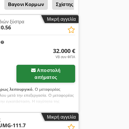
Βαγονι Κορμων
Σχίστης Κορμών
∆Αγκάνα 
Μικρή αγγελία
διών ξύστρα
0.56
m
32.000 €
VB συν ΦΠΑ
Αποστολή
αφίες
αιτήματος
ρως λειτουργικό
, Ο μεταφορέας
λου μετά την επεξεργασία. Ο μεταφορέας
την εγκατάσταση. Η ταχύτητα της
 η ταχύτητα σχεδίασης είναι 15m/min στα
νάγκες σας. Dkedjwdgfuepfx Ahysr
Μικρή αγγελία
ς
UMG-111.7