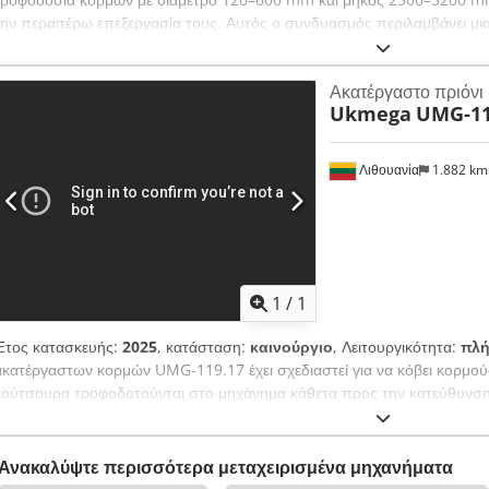
την περαιτέρω επεξεργασία τους. Αυτός ο συνδυασμός περιλαμβάνει μι
Bruks BR1450 και έναν αποχρωματιστή Valan kone VK100 (προσαρμοσμ
τεμαχιστή φλοιού Vecoplan VAZ2000. Ασφαλείς πλατφόρμες και σκάλε
Ακατέργαστο πριόνι
εξοπλισμού εξασφαλίζουν εύκολη πρόσβαση κατά τη συντήρηση του μη
Ukmega
UMG-11
του φλοιού προστατεύεται από τις περιβαλλοντικές επιρροές από ένα μ
γραμμής πριν από τον αποφλοιωτή είναι 12 τμχ/λεπτό, μετά τον αποφ
είναι 28 τμχ/λεπτό. Dedsv Uh N Dopfx Ahyokr
Λιθουανία
1.882 k
1
/
1
Έτος κατασκευής:
2025
, κατάσταση:
καινούργιο
, Λειτουργικότητα:
πλή
ακατέργαστων κορμών UMG-119.17 έχει σχεδιαστεί για να κόβει κορμού
κούτσουρα τροφοδοτούνται στο μηχάνημα κάθετα προς την κατεύθυνση 
υψηλή απόδοση κοπής, 20 κοπές ανά λεπτό. Dksdpfx Aewd Nu Ejhye
Ανακαλύψτε περισσότερα μεταχειρισμένα μηχανήματα