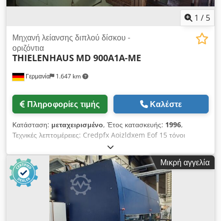
1
/
5
Μηχανή λείανσης διπλού δίσκου -
οριζόντια
THIELENHAUS
MD 900A1A-ME
Γερμανία
1.647 km
Πληροφορίες τιμής
Καλέστε
Κατάσταση:
μεταχειρισμένο
, Έτος κατασκευής:
1996
,
Τεχνικές λεπτομέρειες: Credpfx Aoizldxem Eof 15 τόνοι
Μικρή αγγελία