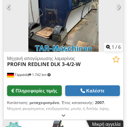
1
/
6
Μηχανή απογύμνωσης λαμαρίνας
PROFIN REDLINE
DLK 3-4/2-W
Γερμανία
1.742 km
Πληροφορίες τιμής
Καλέστε
Κατάσταση:
μεταχειρισμένο
, Έτος κατασκευής:
2007
,
Μηχανή φινιρίσματος επεξεργασίας μονής ή διπλής όψης,
μεταχειρισμένη 3 μονάδες FLAKKO με 4 δισκοειδή εργαλεία η
καθεμία: Ισχύς κίνησης 7,5kW Ταχύτητα ατράκτου 300 - 2500
Μικρή αγγελία
rpm Ταχύτητα πρόωσης 2-20 m/min Υγρή κατεργασία