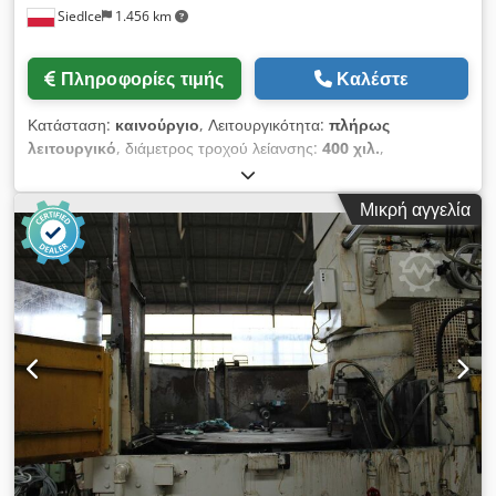
Siedlce
1.456 km
Πληροφορίες τιμής
Καλέστε
Κατάσταση:
καινούργιο
, Λειτουργικότητα:
πλήρως
λειτουργικό
, διάμετρος τροχού λείανσης:
400 χιλ.
,
Εξοπλισμός:
τεκμηρίωση / εγχειρίδιο
, Ο στροφείο στηρίζεται
σε ρουλεμάν σφαιρών που εξασφαλίζουν αθόρυβη και ομαλή
Μικρή αγγελία
λειτουργία καθώς και μεγάλη διάρκεια ζωής. Ισχυρός κινητήρας
με υψηλή ροπή στρέψης. Ρυθμιζόμενα προστατευτικά
κατασκευασμένα από ανθεκτικό υλικό για αποτελεσματική
προστασία από σπινθήρες. Εξοπλισμένο στάνταρ με σωλήνες
αναρρόφησης διαμέτρου 35 mm, με δυνατότητα σύνδεσης
εξαγωγής σκόνης. Στιβαρή, σύγχρονη κατασκευή και πολύ
ευρύ φάσμα πρόσθετου εξοπλισμού. Ρυθμιζόμενες βάσεις
στήριξης του κατεργαζόμενου τεμαχίου. Σύγχρονος φωτισμός
LED. Μεγάλα προστατευτικά κατά των σπινθήρων. Οι βάσεις
που εμφανίζονται στις φωτογραφίες είναι προαιρετικός
εξοπλισμός και διατίθενται με επιπλέον χρέωση. Τεχνικά
χαρακτηριστικά Διάμετρος δίσκου/τροχού: 400 mm Crsdpfx