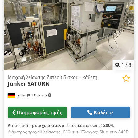
χρήση Υπάρχει πινακίδα τύπου (Κατασκευαστής: Slupski
Zaklad Przemyslu Maszynowego Lesnictwa) Το μηχάνημα
πωλείται ρητά ως μεταχειρισμένο λόγω ηλικίας. Επίσκεψη
κατόπιν συνεννόησης. Για ερωτήσεις ή ενδιαφέρον παρακαλώ
επικοινωνήστε.
1
/
8
Μηχανή λείανσης διπλού δίσκου - κάθετη.
Junker
SATURN
Trittau
1.837 km
Πληροφορίες τιμής
Καλέστε
Κατάσταση:
μεταχειρισμένο
, Έτος κατασκευής:
2004
,
Διάμετρος τροχού λείανσης: 660 mm Έλεγχος: Siemens 840D