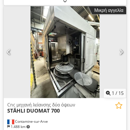
Cedexq R Haepfx Am Ejrf Ελάχιστο/μέγιστο πλάτος τεμαχίου:
5 / 180 mm Μέγιστη διάμετρος τεμαχίου: 200 mm Βάρος
Μικρή αγγελία
μηχανήματος περ. 15,0 τ Διαστάσεις χώρου περ. Μ 3,1 x Π 4,0
x Υ 2,7 m Διατίθενται 2 μηχανήματα. Ένα μηχάνημα είναι
κατάλληλο για προ-λείανση και το άλλο για τελική λείανση. Τα
μηχανήματα έχουν χρησιμοποιηθεί για την παραγωγή μπιελών.
Κατά την εκτίμησή μας το μηχάνημα βρίσκεται σε καλή
μεταχειρισμένη κατάσταση. Περιφερειακά, απεικονιζόμενα
εργαλεία και μέσα συγκράτησης συμπεριλαμβάνονται μόνο αν
αυτό αναφέρεται στις πρόσθετες πληροφορίες. Επιφυλάξεις για
αλλαγές και σφάλματα στα τεχνικά δεδομένα και στοιχεία,
καθώς και για ενδιάμεση πώληση!
1
/
15
Cnc μηχανή λείανσης δύο όψεων
STÄHLI
DUOMAT 700
Contamine-sur-Arve
1.488 km