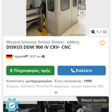
1
/
10
Μηχανή λείανσης διπλού δίσκου - κάθετη.
DISKUS
DDW 900 IV CRV- CNC
Γερμανία
1.837 km
Πληροφορίες τιμής
Καλέστε
Κατάσταση:
μεταχειρισμένο
, Έτος κατασκευής:
1998
,
Έλεγχος Siemens Sinumerik Διάμετρος τροχού λείανσης 900
mm Crsdpfx Aexuv Udem Eef Πλάτος τροχού λείανσης 20-80
mm Κατά τη δική μας εκτίμηση, το μηχάνημα βρίσκεται σε καλή
Μικρή αγγελία
μεταχειρισμένη κατάσταση. Διατίθενται 2 μηχανήματα. Τα
παρελκόμενα, τα απεικονιζόμενα εργαλεία και τα μέσα σύσφιξης