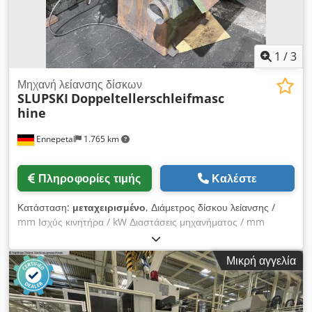
1
/
3
Μηχανή λείανσης δίσκων
SLUPSKI
Doppeltellerschleifmasc
hine
Ennepetal
1.765 km
Πληροφορίες τιμής
Καλέστε
Κατάσταση:
μεταχειρισμένο
, Διάμετρος δίσκου λείανσης /
mm Ισχύς κινητήρα / kW Διαστάσεις μηχανήματος / mm
Βάρος μηχανήματος περ. / kg Cedpfx Amszhxm Ns Esrf
Πωλείται μηχάνημα λείανσης / δισκοτριβείο Προς πώληση
Μικρή αγγελία
χρησιμοποιημένο βιομηχανικό διπλό δισκοτριβείο σε στιβαρή
κατασκευή. Στιβαρή χυτοσιδηρή κατασκευή Ιδανικό για
κατεργασία μετάλλου και συνεργείο Χρησιμοποιημένο, με
συνήθη ίχνη χρήσης Το μηχάνημα προέρχεται από βιομηχανική