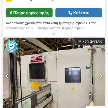
Πληροφορίες τιμής
Καλέστε
Κατάσταση:
χρειάζεται επισκευή (μεταχειρισμένο)
, Έτος
κατασκευής:
2002
, Λειτουργικότητα:
περιορισμένη
λειτουργικότητα
, αριθμός μηχανήματος/οχήματος:
2053
,
Προς πώληση χρησιμοποιείται δισκοειδής επίπεδη λειαντική
Μικρή αγγελία
μηχανή DDS 750 XR, έτος κατασκευής 2002. Το σύστημα
αυτόματης μέτρησης Diskus IONIOC είναι ελαττωματικό, κατά
τα άλλα το μηχάνημα είναι έτοιμο προς λειτουργία.
Επιθεώρηση υπό ρεύμα στο σημείο στο Remscheid είναι
δυνατή. Cedpfx Amoza Thte Ejrf