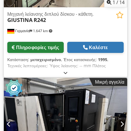
1
/
14
Μηχανή λείανσης διπλού δίσκου - κάθετη.
GIUSTINA
R242
Γερμανία
1.647 km
Πληροφορίες τιμής
Καλέστε
Κατάσταση:
μεταχειρισμένο
, Έτος κατασκευής:
1995
,
Τεχνικές λεπτομέρειες: Ύψος λείανσης: -- mm Πλάτος
λείανσης: 220 mm Διάμετρος τροχού λείανσης: 762 mm
Συνολική απαιτούμενη ισχύς: 90 kW Βάρος μηχανής περίπου:
Μικρή αγγελία
13 τόνοι Κίνηση άξονα: Άξονας λείανσης 1: 37 kW Κίνηση
άξονα: Άξονας λείανσης 2: 37 kW Codpfx Amewi Nh No Ejrf
Μηχανή λείανσης για την προ-λείανση των μπιελών Με 2
εφεδρικούς κινητήρες άξονα *