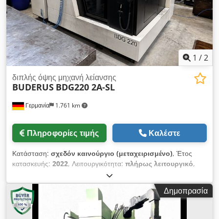
1
/
2
διπλής όψης μηχανή λείανσης
BUDERUS
BDG220 2A-SL
Γερμανία
1.761 km
Πληροφορίες τιμής
Καλέστε
Κατάσταση:
σχεδόν καινούργιο (μεταχειρισμένο)
, Έτος
κατασκευής:
2022
, Λειτουργικότητα:
πλήρως λειτουργικό
,
Πωλείται ελάχιστα χρησιμοποιημένη, πλήρως λειτουργική και
άριστα εξοπλισμένη μηχανή λείανσης δίσκων φρένων
Δημοπρασία
BUDERUS. Η μηχανή βρίσκεται ακόμη σε παραγωγή και μπορεί
να παρουσιαστεί υπό ρεύμα. Μηχανή λείανσης δίσκων φρένων
Buderus, τύπος BDG220 2A SL Τεχνικά χαρακτηριστικά: Μέγ.