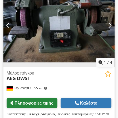
περιλαμβάνονται μόνο αν αναφέρονται στις πρόσθετες
πληροφορίες. Διατηρούμε το δικαίωμα για αλλαγές και
σφάλματα στα τεχνικά δεδομένα και πληροφορίες καθώς και για
ενδιάμεση πώληση!
1
/
4
Μύλος πάγκου
AEG
DWSI
Γερμανία
1.555 km
Πληροφορίες τιμής
Καλέστε
Κατάσταση:
μεταχειρισμένο
, Τεχνικές λεπτομέρειες: 150 mm.