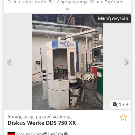
Csdeu Ngtnspfx Am Ejrf Διάμετρος οπής: 20 mm Ταχύτητα:
3000 στροφές ανά λεπτό Αριθμός σταθμών: 2 τεμάχια
Συνολική απαίτηση ισχύος: 250 Watt Βάρος: 30 kg
Μικρή αγγελία
Απαιτούμενος χώρος περίπου: L:0,56xW:0,46xH:1,15 m
Τεχνικά στοιχεία: Ποσότητα: 1,5 mm: - 220/380V, βύσμα
σύνδεσης CEE 16 Εξοπλισμός: - με κάτω από τον πάγκο *
1
/
3
διπλής όψης μηχανή λείανσης
Diskus Werke
DDS 750 XR
Donaueschingen
1.457 km