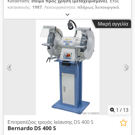
Κατάσταση:
έτοιμο προς χρήση (μεταχειρισμένο)
, Έτος
κατασκευής:
1987
, Λειτουργικότητα:
πλήρως λειτουργικό
,
αριθμός μηχανήματος/οχήματος:
7791
, συνολικό βάρος:
5.000
κιλ
, ύψος τεμαχίου εργασίας (μέγ.):
25 χιλ.
, μέγιστη διάμετρος
Μικρή αγγελία
κατεργαζομένου τεμαχίου:
60 χιλ.
, ΤΕΧΝΙΚΑ ΣΤΟΙΧΕΙΑ
Cedpfxoyhn Dls Am Eorf Διάμετρος τεμαχίου: 5 - 60 mm
Μέγιστο ύψος τεμαχίου: 1 - 25 mm Αριθμός κεφαλών λείανσης:
2 Διάταξη: Διπλής όψεως (πάνω, κάτω) Εξωτερική διάμετρος
τροχού λείανσης: 457 mm Ταχύτητα περιστροφής τροχού: 24
m/s ΛΕΠΤΟΜΕΡΕΙΕΣ ΜΗΧΑΝΗΜΑΤΟΣ Τάση: 380 V Ισχύς
κινητήρα λείανσης: 2 x 15 kW Διαστάσεις & Βάρος Διαστάσεις
(Μ x Π x Υ): 4.000 x 3.000 x 2.700 mm Βάρος μηχανήματος:
περ. 5.000 kg
1
/
13
Επιτραπέζιος τροχός λείανσης DS 400 S
Bernardo
DS 400 S