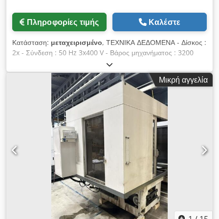
Πληροφορίες τιμής
Καλέστε
Κατάσταση:
μεταχειρισμένο
, ΤΕΧΝΙΚΑ ΔΕΔΟΜΕΝΑ - Δίσκος :
2x - Σύνδεση : 50 Hz 3x400 V - Βάρος μηχανήματος : 3200
[kg] - Ώρες σε τάση : 94 787 [ώρες] Crjdpfx Asw Ulnhom Ejf -
Διάμετρος δίσκων : 700 [mm] - Ύψος δίσκων : 200 [mm] -
Μικρή αγγελία
Μέγιστο ύψος τεμαχίου : 100 [mm]