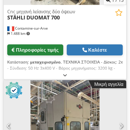
1
/
15
Cnc μηχανή λείανσης δύο όψεων
STÄHLI
DUOMAT 700
Contamine-sur-Arve
1.488 km
Πληροφορίες τιμής
Καλέστε
Κατάσταση:
μεταχειρισμένο
, ΤΕΧΝΙΚΑ ΣΤΟΙΧΕΙΑ - Δίσκος: 2x
- Σύνδεση: 50 Hz 3x400 V - Βάρος μηχανήματος: 3200 kg -
Ώρες υπό ρεύμα: 99.287 ώρ. - Διάμετρος δίσκων: 700 mm
Cjdpfx Amsw Ulnbo Ejrf - Ύψος δίσκων: 200 mm - Μέγιστο
Μικρή αγγελία
ύψος κατεργαζόμενου τεμαχίου: 100 mm ΕΞΑΡΤΗΜΑΤΑ -
Σύστημα απορρόφησης: 1 - Δεξαμενή ψυκτικού: 1 - Υδραυλικό
συγκρότημα: 1 - Εργαλεία: 1 - Δοχείο συλλογής: 1