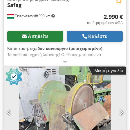
Safag
2.990 €
Tiszavasvári
990 km
σταθερή τιμή συν ΦΠΑ
Αιτηθείτε
Καλέστε
Κατάσταση:
σχεδόν καινούργιο (μεταχειρισμένο)
,
Τετραθέσια μηχανή λείανσης! Οι θέσεις μπορούν να
τοποθετηθούν χωριστά. Κατάλληλη κυρίως για λείανση
πρισμάτων και τόρνων! Ο πύργος κινείται μπρος-πίσω με
Μικρή αγγελία
υδραυλικό σύστημα! Πολύ ακριβές, απλό και γρήγορο
μηχάνημα! Δυνατότητα δοκιμής επί τόπου! Credpfx Aszfyxhjm
Esf